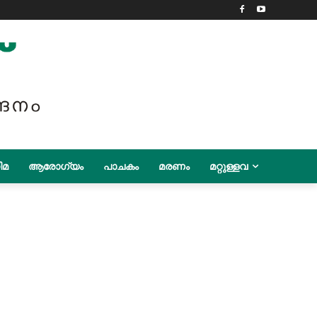
ിമ
ആരോഗ്യം
പാചകം
മരണം
മറ്റുള്ളവ