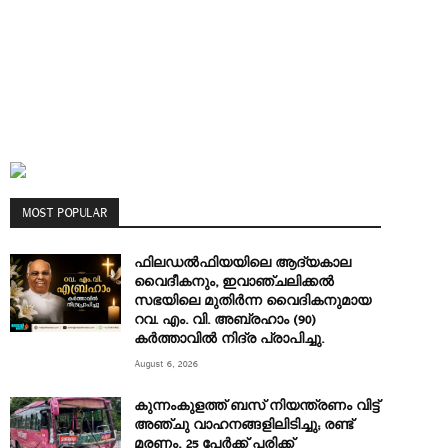
MOST POPULAR
ഫിലഡൽഫിയയിലെ ആദ്യകാല
വൈദീകനും, ഇവാഞ്ചലിക്കൽ
സഭയിലെ മുതിർന്ന വൈദികനുമായ
റവ. എം. വി. അബ്രഹാം (90)
കർത്താവിൽ നിദ്ര പ്രാപിച്ചു.
August 6, 2026
കുന്നംകുളത്ത് ബസ് നിയന്ത്രണം വിട്ട്
അഞ്ചു വാഹനങ്ങളിലിടിച്ചു; രണ്ട്
മരണം, 25 പേർക്ക് പരിക്ക്