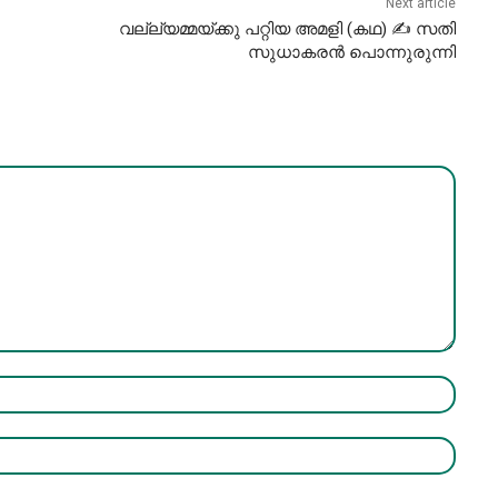
Next article
വല്ല്യമ്മയ്ക്കു പറ്റിയ അമളി (കഥ) ✍ സതി
സുധാകരൻ പൊന്നുരുന്നി
Name:*
Email:*