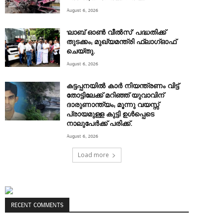
August 6, 2026
‘ലാബ് ഓൺ വീൽസ്’ പദ്ധതിക്ക്
തുടക്കം; മുഖ്യമന്ത്രി ഫ്ലാഗ്ഓഫ്
ചെയ്തു.
August 6, 2026
കട്ടപ്പനയിൽ കാർ നിയന്ത്രണം വിട്ട്
തോട്ടിലേക്ക് മറിഞ്ഞ് യുവാവിന്
ദാരുണാന്ത്യം; മൂന്നു വയസ്സ്
പ്രായമുള്ള കുട്ടി ഉൾപ്പെടെ
നാലുപേർക്ക് പരിക്ക്.
August 6, 2026
Load more
RECENT COMMENTS