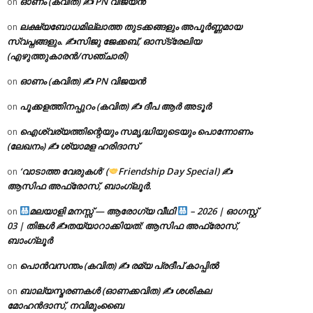
ഓണം (കവിത) ✍ PN വിജയൻ
on
ലക്ഷ്യബോധമില്ലാത്ത തുടക്കങ്ങളും അപൂർണ്ണമായ
on
സ്വപ്നങ്ങളും. ✍️സിജു ജേക്കബ്, ഓസ്‌ട്രേലിയ
(എഴുത്തുകാരൻ/സഞ്ചാരി)
ഓണം (കവിത) ✍ PN വിജയൻ
on
പൂക്കളത്തിനപ്പുറം (കവിത) ✍ ദീപ ആർ അടൂർ
on
ഐശ്വര്യത്തിന്റെയും സമൃദ്ധിയുടെയും പൊന്നോണം
on
(ലേഖനം) ✍ ശ്യാമള ഹരിദാസ്
‘വാടാത്ത വേരുകൾ’ (
Friendship Day Special) ✍
on
ആസിഫ അഫ്രോസ്, ബാംഗ്ലൂർ.
മലയാളി മനസ്സ് — ആരോഗ്യ വീഥി
– 2026 | ഓഗസ്റ്റ്
on
03 | തിങ്കൾ ✍
തയ്യാറാക്കിയത്: ആസിഫ അഫ്രോസ്,
ബാംഗ്ലൂർ
പൊൻവസന്തം (കവിത) ✍ രമ്യ പ്രദീപ് കാപ്പിൽ
on
ബാല്യസ്മരണകൾ (ഓണക്കവിത) ✍ ശശികല
on
മോഹൻദാസ്, നവിമുംബൈ