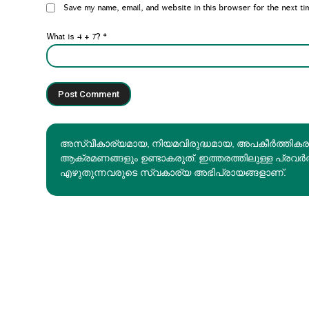
Website:
Save my name, email, and website in this browser for the next ti
What is 4 + 7?
*
അസ്വീകാര്യമായ, നിയമവിരുദ്ധമായ, അപകീര്‍ത്തിക
ആക്രമണങ്ങളും ഉണ്ടാകരുത്. ഇത്തരത്തിലുള്ള പ്രവർ
എഴുതുന്നവരുടെ സ്വകാര്യ അഭിപ്രായങ്ങളാണ്.