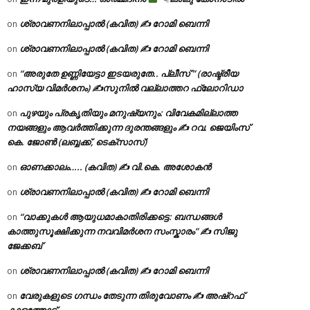
ശ്രാവണനിലാപ്പാൽ (കവിത) ✍ റോമി ബെന്നി
on
ശ്രാവണനിലാപ്പാൽ (കവിത) ✍ റോമി ബെന്നി
on
“അരുതേ ഉണ്ണിയേട്ടാ ഇടയരുതേ.. പ്ലീസ് ” (രാഷ്ട്രീയ
on
ഹാസ്യ വിമർശനം) ✍സുനിൽ വല്ലാത്തറ ഫ്ലോറിഡാ
പുഴയും പ്രകൃതിയും മനുഷ്യനും: വിവേകമില്ലാത്ത
on
നയങ്ങളും ആവർത്തിക്കുന്ന ദുരന്തങ്ങളും ✍ റവ. ജെയിംസ്
കെ. ജോൺ (ലബ്ബക്ക്, ടെക്സാസ്)
ഓണക്കാലം….. (കവിത) ✍ വി.കെ. അശോകൻ
on
ശ്രാവണനിലാപ്പാൽ (കവിത) ✍ റോമി ബെന്നി
on
“വാക്കുകൾ ആയുധമാകാതിരിക്കട്ടെ: ബന്ധങ്ങൾ
on
കാത്തുസൂക്ഷിക്കുന്ന നവവിമർശന സംസ്കാരം” ✍️ സിജു
ജേക്കബ്
ശ്രാവണനിലാപ്പാൽ (കവിത) ✍ റോമി ബെന്നി
on
വേരുകളുടെ ഗന്ധം തേടുന്ന തിരുവോണം ✍ അഷ്റഫ്
on
കാളത്തോട്