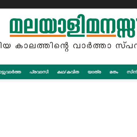
ട്ടുവാർത്ത
പ്രവാസി
കഥ/കവിത
യാത്ര
മതം
സിന