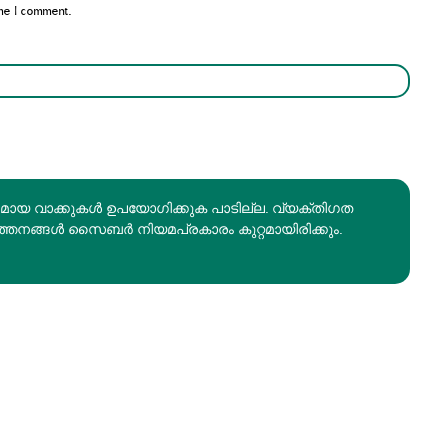
me I comment.
രമായ വാക്കുകൾ ഉപയോഗിക്കുക പാടില്ല. വ്യക്തിഗത
ത്തനങ്ങൾ സൈബർ നിയമപ്രകാരം കുറ്റമായിരിക്കും.