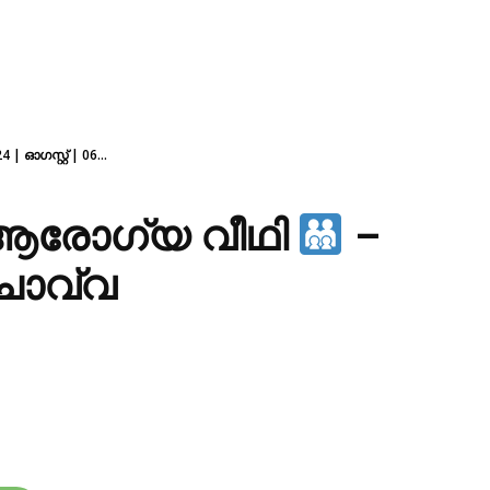
4 | ഓഗസ്റ്റ് | 06...
— ആരോഗ്യ വീഥി
–
| ചൊവ്വ