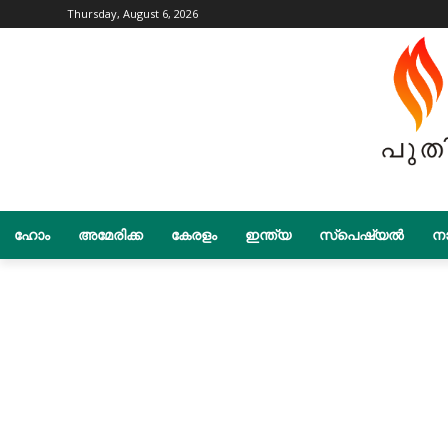
Thursday, August 6, 2026
ഹോം
അമേരിക്ക
കേരളം
ഇന്ത്യ
സ്പെഷ്യൽ
നാ