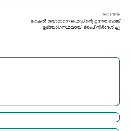
Next article
മിഷേൽ ബോമാനെ ഫെഡിന്റെ ഉന്നത ബാങ്ക്
ഉദ്യോഗസ്ഥയായി ട്രംപ് നിർദേശിച്ചു
Name:*