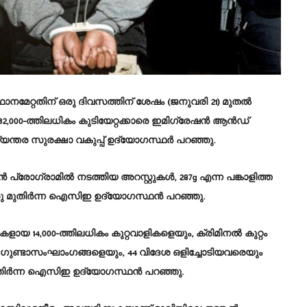
നമേറ്റതിന് ഒരു ദിവസത്തിന് ശേഷം (ജനുവരി 21) മുതൽ
000-ത്തിലധികം കുടിയേറ്റക്കാരെ ഇമിഗ്രേഷൻ ആൻഡ്
് ആഭ്യന്തര സുരക്ഷാ വകുപ്പ് ഉദ്യോഗസ്ഥർ പറഞ്ഞു.
രോഗ്രാമിൽ നടത്തിയ അറസ്റ്റുകൾ, 287g എന്ന പങ്കാളിത്ത
 ഒരു മുതിർന്ന ഐസിഇ ഉദ്യോഗസ്ഥൻ പറഞ്ഞു.
കളായ 14,000-ത്തിലധികം കുറ്റവാളികളെയും, ക്രിമിനൽ കുറ്റം
ടുന്ന ഗുണ്ടാസംഘാംഗങ്ങളെയും, 44 വിദേശ ഒളിച്ചോടിയവരെയും
മുതിർന്ന ഐസിഇ ഉദ്യോഗസ്ഥൻ പറഞ്ഞു.