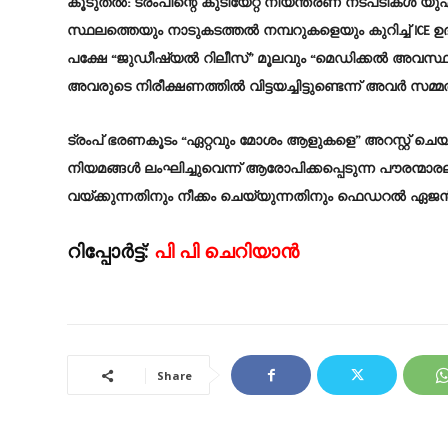
കൂടുതൽ: ട്രംപിന്റെ കുടിയേറ്റ നിയന്ത്രണ നടപടികൾ 
സ്ഥലത്തെയും നാടുകടത്തൽ നമ്പറുകളെയും കുറിച്ച് IC
പക്ഷേ “ജുഡീഷ്യൽ റിലീസ്” മൂലവും “മെഡിക്കൽ അവസ്ഥ
അവരുടെ നിരീക്ഷണത്തിൽ വിട്ടയച്ചിട്ടുണ്ടെന്ന് അവർ സമ്മതി
ട്രംപ് ഭരണകൂടം “ഏറ്റവും മോശം ആളുകളെ” അറസ്റ്റ് ചെയ്യു
നിയമങ്ങൾ ലംഘിച്ചുവെന്ന് ആരോപിക്കപ്പെടുന്ന പൗരന്മാര
വയ്ക്കുന്നതിനും നീക്കം ചെയ്യുന്നതിനും ഫെഡറൽ ഏജ
റിപ്പോർട്ട്:
പി പി ചെറിയാൻ
Share