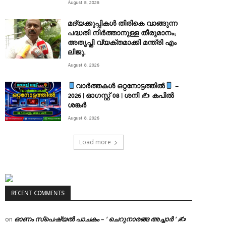
August 8, 2026
മദ്യക്കുപ്പികള്‍ തിരികെ വാങ്ങുന്ന
പദ്ധതി നിര്‍ത്താനുള്ള തീരുമാനം;
അതൃപ്തി വ്യക്തമാക്കി മന്ത്രി എം
ലിജു.
August 8, 2026
വാർത്തകൾ ഒറ്റനോട്ടത്തിൽ
–
2026 | ഓഗസ്റ്റ് 08 | ശനി ✍
കപിൽ
ശങ്കർ
August 8, 2026
Load more
RECENT COMMENTS
ഓണം സ്പെഷ്യൽ പാചകം – ‘ ചെറുനാരങ്ങ അച്ചാർ ‘ ✍
on