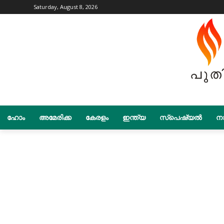
Saturday, August 8, 2026
ഹോം
അമേരിക്ക
കേരളം
ഇന്ത്യ
സ്പെഷ്യൽ
നാ