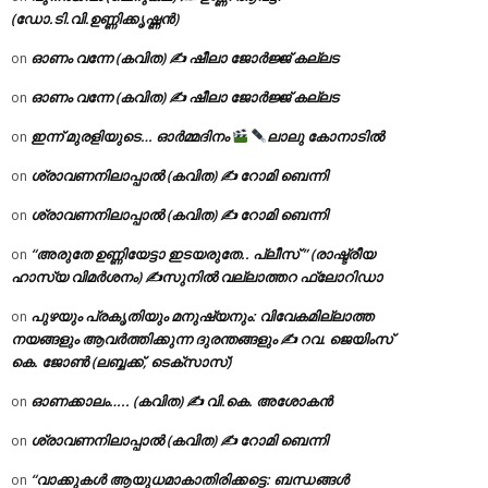
(ഡോ.ടി.വി.ഉണ്ണിക്കൃഷ്ണൻ)
ഓണം വന്നേ (കവിത) ✍ ഷീലാ ജോർജ്ജ് കല്ലട
on
ഓണം വന്നേ (കവിത) ✍ ഷീലാ ജോർജ്ജ് കല്ലട
on
ഇന്ന് മുരളിയുടെ… ഓർമ്മദിനം
ലാലു കോനാടിൽ
on
ശ്രാവണനിലാപ്പാൽ (കവിത) ✍ റോമി ബെന്നി
on
ശ്രാവണനിലാപ്പാൽ (കവിത) ✍ റോമി ബെന്നി
on
“അരുതേ ഉണ്ണിയേട്ടാ ഇടയരുതേ.. പ്ലീസ് ” (രാഷ്ട്രീയ
on
ഹാസ്യ വിമർശനം) ✍സുനിൽ വല്ലാത്തറ ഫ്ലോറിഡാ
പുഴയും പ്രകൃതിയും മനുഷ്യനും: വിവേകമില്ലാത്ത
on
നയങ്ങളും ആവർത്തിക്കുന്ന ദുരന്തങ്ങളും ✍ റവ. ജെയിംസ്
കെ. ജോൺ (ലബ്ബക്ക്, ടെക്സാസ്)
ഓണക്കാലം….. (കവിത) ✍ വി.കെ. അശോകൻ
on
ശ്രാവണനിലാപ്പാൽ (കവിത) ✍ റോമി ബെന്നി
on
“വാക്കുകൾ ആയുധമാകാതിരിക്കട്ടെ: ബന്ധങ്ങൾ
on