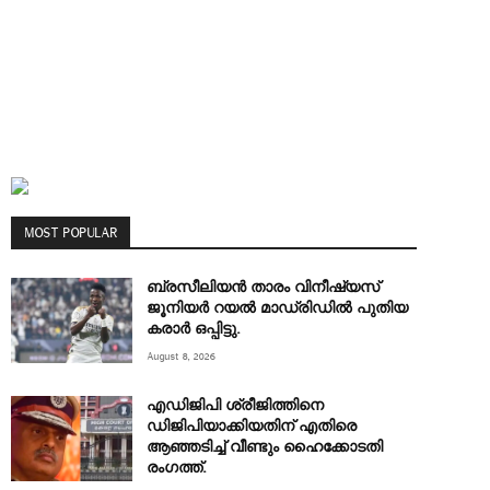
MOST POPULAR
ബ്രസീലിയൻ താരം വിനീഷ്യസ്
ജൂനിയർ റയല്‍ മാഡ്രിഡില്‍ പുതിയ
കരാർ ഒപ്പിട്ടു.
August 8, 2026
എഡിജിപി ശ്രീജിത്തിനെ
ഡിജിപിയാക്കിയതിന് എതിരെ
ആഞ്ഞടിച്ച്‌ വീണ്ടും ഹൈക്കോടതി
രംഗത്ത്.