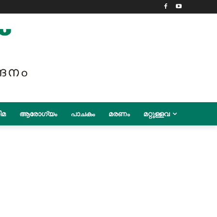
ിമ
ആരോഗ്യം
പാചകം
മരണം
മറ്റുള്ളവ