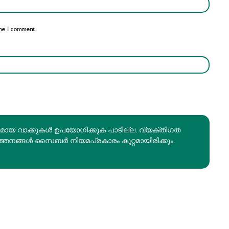
Email:*
me I comment.
രമായ വാക്കുകൾ ഉപയോഗിക്കുക പാടില്ല. വ്യക്തിഗത
ത്തനങ്ങൾ സൈബർ നിയമപ്രകാരം കുറ്റമായിരിക്കും.