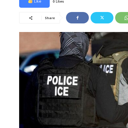
Like
0 Likes
Share