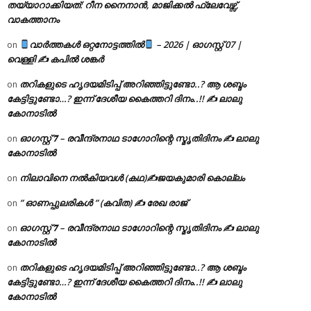
തയ്യാറാക്കിയത്: റീന നൈനാൻ, മാജിക്കൽ ഫ്ലേവേഴ്സ്,
വാകത്താനം
വാർത്തകൾ ഒറ്റനോട്ടത്തിൽ
– 2026 | ഓഗസ്റ്റ് 07 |
on
വെള്ളി ✍
കപിൽ ശങ്കർ
തറികളുടെ ഹൃദയമിടിപ്പ് അറിഞ്ഞിട്ടുണ്ടോ..? ആ ശബ്ദം
on
കേട്ടിട്ടുണ്ടോ…? ഇന്ന് ദേശീയ കൈത്തറി ദിനം..!! ✍ ലാലു
കോനാടിൽ
ഓഗസ്റ്റ് 𝟕 – രവീന്ദ്രനാഥ ടാഗോറിന്റെ സ്മൃതിദിനം ✍ ലാലു
on
കോനാടിൽ
നിലാവിനെ നൽകിയവൾ (കഥ)✍ജയകുമാരി കൊല്ലം
on
” ഓണപ്പുലരികൾ ” (കവിത) ✍ രേഖ രാജ്
on
ഓഗസ്റ്റ് 𝟕 – രവീന്ദ്രനാഥ ടാഗോറിന്റെ സ്മൃതിദിനം ✍ ലാലു
on
കോനാടിൽ
തറികളുടെ ഹൃദയമിടിപ്പ് അറിഞ്ഞിട്ടുണ്ടോ..? ആ ശബ്ദം
on
കേട്ടിട്ടുണ്ടോ…? ഇന്ന് ദേശീയ കൈത്തറി ദിനം..!! ✍ ലാലു
കോനാടിൽ