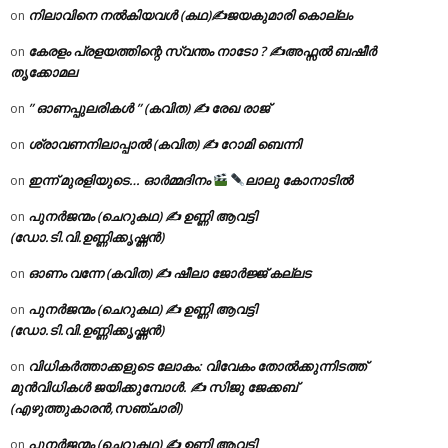
നിലാവിനെ നൽകിയവൾ (കഥ)✍ജയകുമാരി കൊല്ലം
on
കേരളം പ്രളയത്തിന്റെ സ്വന്തം നാടോ ? ✍️അഫ്സൽ ബഷീർ
on
തൃക്കോമല
” ഓണപ്പുലരികൾ ” (കവിത) ✍ രേഖ രാജ്
on
ശ്രാവണനിലാപ്പാൽ (കവിത) ✍ റോമി ബെന്നി
on
ഇന്ന് മുരളിയുടെ… ഓർമ്മദിനം
ലാലു കോനാടിൽ
on
പുനർജന്മം (ചെറുകഥ) ✍ ഉണ്ണി ആവട്ടി
on
(ഡോ.ടി.വി.ഉണ്ണിക്കൃഷ്ണൻ)
ഓണം വന്നേ (കവിത) ✍ ഷീലാ ജോർജ്ജ് കല്ലട
on
പുനർജന്മം (ചെറുകഥ) ✍ ഉണ്ണി ആവട്ടി
on
(ഡോ.ടി.വി.ഉണ്ണിക്കൃഷ്ണൻ)
വിധികർത്താക്കളുടെ ലോകം: വിവേകം തോൽക്കുന്നിടത്ത്
on
മുൻവിധികൾ ജയിക്കുമ്പോൾ. ✍️ സിജു ജേക്കബ്
(എഴുത്തുകാരൻ,സഞ്ചാരി)
പുനർജന്മം (ചെറുകഥ) ✍ ഉണ്ണി ആവട്ടി
on