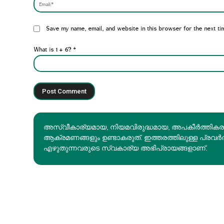
Website:
Save my name, email, and website in this browser for the next ti
What is 1 + 6?
*
അസ്വീകാര്യമായ, നിയമവിരുദ്ധമായ, അപകീര്‍ത്തിക
ആക്രമണങ്ങളും ഉണ്ടാകരുത്. ഇത്തരത്തിലുള്ള പ്രവർ
എഴുതുന്നവരുടെ സ്വകാര്യ അഭിപ്രായങ്ങളാണ്.