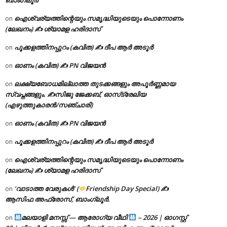
ഐശ്വര്യത്തിന്റെയും സമൃദ്ധിയുടെയും പൊന്നോണം
on
(ലേഖനം) ✍ ശ്യാമള ഹരിദാസ്
പൂക്കളത്തിനപ്പുറം (കവിത) ✍ ദീപ ആർ അടൂർ
on
ഓണം (കവിത) ✍ PN വിജയൻ
on
ലക്ഷ്യബോധമില്ലാത്ത തുടക്കങ്ങളും അപൂർണ്ണമായ
on
സ്വപ്നങ്ങളും. ✍️സിജു ജേക്കബ്, ഓസ്‌ട്രേലിയ
(എഴുത്തുകാരൻ/സഞ്ചാരി)
ഓണം (കവിത) ✍ PN വിജയൻ
on
പൂക്കളത്തിനപ്പുറം (കവിത) ✍ ദീപ ആർ അടൂർ
on
ഐശ്വര്യത്തിന്റെയും സമൃദ്ധിയുടെയും പൊന്നോണം
on
(ലേഖനം) ✍ ശ്യാമള ഹരിദാസ്
‘വാടാത്ത വേരുകൾ’ (
Friendship Day Special) ✍
on
ആസിഫ അഫ്രോസ്, ബാംഗ്ലൂർ.
മലയാളി മനസ്സ് — ആരോഗ്യ വീഥി
– 2026 | ഓഗസ്റ്റ്
on