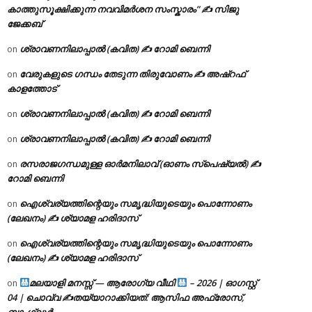
കാത്തുസൂക്ഷിക്കുന്ന നവവിമർശന സംസ്കാരം” ✍️ സിജു
ജേക്കബ്
ശ്രാവണനിലാപ്പാൽ (കവിത) ✍ റോമി ബെന്നി
on
വേരുകളുടെ ഗന്ധം തേടുന്ന തിരുവോണം ✍ അഷ്റഫ്
on
കാളത്തോട്
ശ്രാവണനിലാപ്പാൽ (കവിത) ✍ റോമി ബെന്നി
on
ശ്രാവണനിലാപ്പാൽ (കവിത) ✍ റോമി ബെന്നി
on
രസരാജഗന്ധമുള്ള ഓർമനിലാവ് (ഓണം സ്‌പെഷ്യൽ) ✍
on
റോമി ബെന്നി
ഐശ്വര്യത്തിന്റെയും സമൃദ്ധിയുടെയും പൊന്നോണം
on
(ലേഖനം) ✍ ശ്യാമള ഹരിദാസ്
ഐശ്വര്യത്തിന്റെയും സമൃദ്ധിയുടെയും പൊന്നോണം
on
(ലേഖനം) ✍ ശ്യാമള ഹരിദാസ്
മലയാളി മനസ്സ് — ആരോഗ്യ വീഥി
– 2026 | ഓഗസ്റ്റ്
on
04 | ചൊവ്വ ✍
തയ്യാറാക്കിയത്: ആസിഫ അഫ്രോസ്,
ബാംഗ്ലൂർ