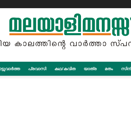
ട്ടുവാർത്ത
പ്രവാസി
കഥ/കവിത
യാത്ര
മതം
സിന