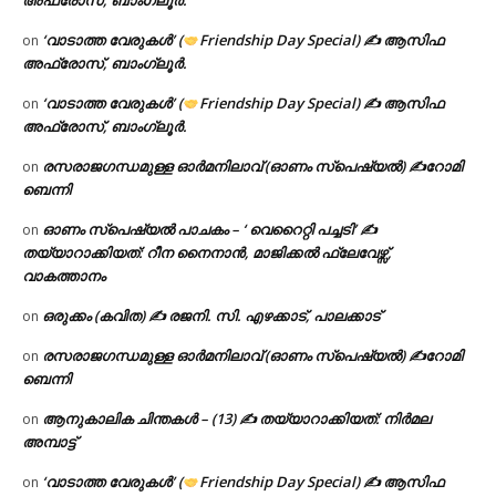
അഫ്രോസ്, ബാംഗ്ലൂർ.
‘വാടാത്ത വേരുകൾ’ (
Friendship Day Special) ✍ ആസിഫ
on
അഫ്രോസ്, ബാംഗ്ലൂർ.
‘വാടാത്ത വേരുകൾ’ (
Friendship Day Special) ✍ ആസിഫ
on
അഫ്രോസ്, ബാംഗ്ലൂർ.
രസരാജഗന്ധമുള്ള ഓർമനിലാവ് (ഓണം സ്‌പെഷ്യൽ) ✍റോമി
on
ബെന്നി
ഓണം സ്പെഷ്യൽ പാചകം – ‘ വെറൈറ്റി പച്ചടി’ ✍
on
തയ്യാറാക്കിയത്: റീന നൈനാൻ, മാജിക്കൽ ഫ്ലേവേഴ്സ്,
വാകത്താനം
ഒരുക്കം (കവിത) ✍ രജനി. സി. എഴക്കാട്, പാലക്കാട്
on
രസരാജഗന്ധമുള്ള ഓർമനിലാവ് (ഓണം സ്‌പെഷ്യൽ) ✍റോമി
on
ബെന്നി
ആനുകാലിക ചിന്തകൾ – (13) ✍ തയ്യാറാക്കിയത്: നിർമല
on
അമ്പാട്ട്
‘വാടാത്ത വേരുകൾ’ (
Friendship Day Special) ✍ ആസിഫ
on