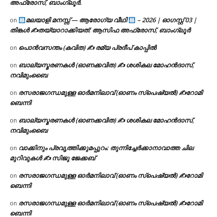
അഫ്രോസ്, ബാംഗ്ലൂർ.
മലയാളി മനസ്സ് — ആരോഗ്യ വീഥി
– 2026 | ഓഗസ്റ്റ് 03 |
on
തിങ്കൾ ✍
തയ്യാറാക്കിയത്: ആസിഫ അഫ്രോസ്, ബാംഗ്ലൂർ
പൊൻവസന്തം (കവിത) ✍ രമ്യ പ്രദീപ് കാപ്പിൽ
on
ബാല്യസ്മരണകൾ (ഓണക്കവിത) ✍ ശശികല മോഹൻദാസ്,
on
നവിമുംബൈ
രസരാജഗന്ധമുള്ള ഓർമനിലാവ് (ഓണം സ്‌പെഷ്യൽ) ✍റോമി
on
ബെന്നി
ബാല്യസ്മരണകൾ (ഓണക്കവിത) ✍ ശശികല മോഹൻദാസ്,
on
നവിമുംബൈ
വാക്കിനും പ്രവൃത്തിക്കുമപ്പുറം: തുന്നിച്ചേർക്കാനാവാത്ത ചില
on
മുറിവുകൾ ✍️ സിജു ജേക്കബ്
രസരാജഗന്ധമുള്ള ഓർമനിലാവ് (ഓണം സ്‌പെഷ്യൽ) ✍റോമി
on
ബെന്നി
രസരാജഗന്ധമുള്ള ഓർമനിലാവ് (ഓണം സ്‌പെഷ്യൽ) ✍റോമി
on
ബെന്നി