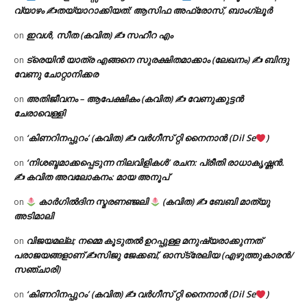
വ്യാഴം ✍
തയ്യാറാക്കിയത്: ആസിഫ അഫ്രോസ്, ബാംഗ്ലൂർ
ഇവൾ, സീത (കവിത) ✍ സഹീറ എം
on
ട്രെയിൻ യാത്ര എങ്ങനെ സുരക്ഷിതമാക്കാം (ലേഖനം) ✍ ബിന്ദു
on
വേണു ചോറ്റാനിക്കര
അതിജീവനം – ആപേക്ഷികം (കവിത) ✍ വേണുക്കുട്ടൻ
on
ചേരാവെള്ളി
‘കിണറിനപ്പുറം’ (കവിത) ✍ വർഗീസ് റ്റി നൈനാൻ (Dil Se
)
on
‘നിശബ്ദമാക്കപ്പെടുന്ന നിലവിളികൾ’ രചന: പ്രീതി രാധാകൃഷ്ണൻ.
on
✍ കവിത അവലോകനം: മായ അനൂപ്
കാർഗിൽദിന സ്മരണഞ്ജലി
(കവിത) ✍ ബേബി മാത്യു
on
അടിമാലി
വിജയമല്ല; നമ്മെ കൂടുതൽ ഉറപ്പുള്ള മനുഷ്യരാക്കുന്നത്
on
പരാജയങ്ങളാണ് ✍️സിജു ജേക്കബ്, ഓസ്‌ട്രേലിയ (എഴുത്തുകാരൻ/
സഞ്ചാരി)
‘കിണറിനപ്പുറം’ (കവിത) ✍ വർഗീസ് റ്റി നൈനാൻ (Dil Se
)
on