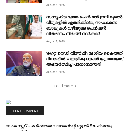
August 7, 2026
സാമൂഹ്യ ക്ഷേമ പെൻഷൻ ഇനി മുതൽ
വീടുകളിൽ എത്തിക്കില്ല; സഹകരണ
ബാങ്കുകൾ വഴിയുള്ള പെൻഷൻ
വിതരണം നിർത്തി സർക്കാർ
August 7, 2026
‘ഗെറ്റ് റെഡി വിത്ത് മി’: ദേശീയ കൈത്തറി
ദിനത്തിൽ പങ്കാളികളാകാൻ യുവതയോട്
അഭ്യർത്ഥിച്ച് പ്രധാനമന്ത്രി
August 7, 2026
Load more
RECENT COMMENTS
ഓഗസ്റ്റ് 𝟕 – രവീന്ദ്രനാഥ ടാഗോറിന്റെ സ്മൃതിദിനം ✍ ലാലു
on