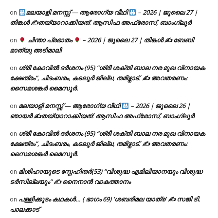
മലയാളി മനസ്സ് — ആരോഗ്യ വീഥി
– 2026 | ജൂലൈ 27 |
on
തിങ്കൾ ✍
തയ്യാറാക്കിയത്: ആസിഫ അഫ്രോസ്, ബാംഗ്ലൂർ
ചിന്താ പ്രഭാതം
– 2026 | ജൂലൈ 27 | തിങ്കൾ ✍
ബേബി
on
മാത്യു അടിമാലി
ശ്രീ കോവിൽ ദർശനം (95) “ശ്രീ ശക്തി ബാല നര മുഖ വിനായക
on
ക്ഷേത്രം”, ചിദംബരം, കടലൂർ ജില്ല, തമിഴ്നാട്. ✍ അവതരണം:
സൈമശങ്കർ മൈസൂർ.
മലയാളി മനസ്സ് — ആരോഗ്യ വീഥി
– 2026 | ജൂലൈ 26 |
on
ഞായർ ✍
തയ്യാറാക്കിയത്: ആസിഫ അഫ്രോസ്, ബാംഗ്ലൂർ
ശ്രീ കോവിൽ ദർശനം (95) “ശ്രീ ശക്തി ബാല നര മുഖ വിനായക
on
ക്ഷേത്രം”, ചിദംബരം, കടലൂർ ജില്ല, തമിഴ്നാട്. ✍ അവതരണം:
സൈമശങ്കർ മൈസൂർ.
മിശിഹായുടെ സ്നേഹിതർ(53) “വിശുദ്ധ എമിലിയാനയും വിശുദ്ധ
on
ടര്‍സില്ലയും” ✍ നൈനാൻ വാകത്താനം
പള്ളിക്കൂടം കഥകൾ… ( ഭാഗം 69) ‘ശബരിമല യാത്ര’ ✍ സജി ടി.
on
പാലക്കാട്