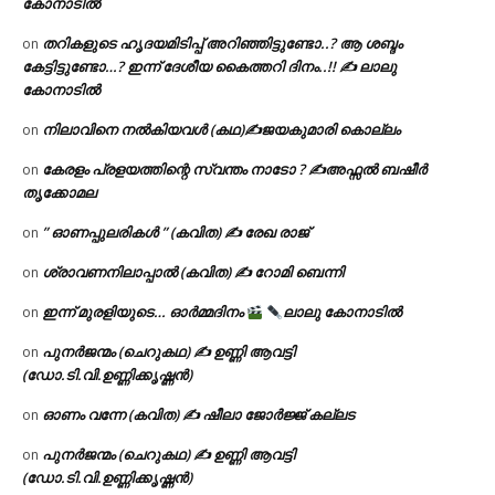
കോനാടിൽ
തറികളുടെ ഹൃദയമിടിപ്പ് അറിഞ്ഞിട്ടുണ്ടോ..? ആ ശബ്ദം
on
കേട്ടിട്ടുണ്ടോ…? ഇന്ന് ദേശീയ കൈത്തറി ദിനം..!! ✍ ലാലു
കോനാടിൽ
നിലാവിനെ നൽകിയവൾ (കഥ)✍ജയകുമാരി കൊല്ലം
on
കേരളം പ്രളയത്തിന്റെ സ്വന്തം നാടോ ? ✍️അഫ്സൽ ബഷീർ
on
തൃക്കോമല
” ഓണപ്പുലരികൾ ” (കവിത) ✍ രേഖ രാജ്
on
ശ്രാവണനിലാപ്പാൽ (കവിത) ✍ റോമി ബെന്നി
on
ഇന്ന് മുരളിയുടെ… ഓർമ്മദിനം
ലാലു കോനാടിൽ
on
പുനർജന്മം (ചെറുകഥ) ✍ ഉണ്ണി ആവട്ടി
on
(ഡോ.ടി.വി.ഉണ്ണിക്കൃഷ്ണൻ)
ഓണം വന്നേ (കവിത) ✍ ഷീലാ ജോർജ്ജ് കല്ലട
on
പുനർജന്മം (ചെറുകഥ) ✍ ഉണ്ണി ആവട്ടി
on
(ഡോ.ടി.വി.ഉണ്ണിക്കൃഷ്ണൻ)