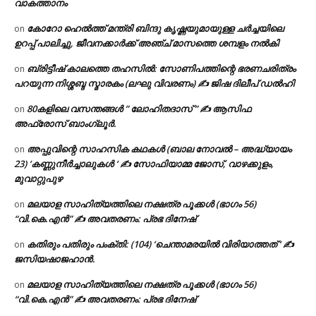
വാകത്താനം
കോറോ ഹെൽത്ത് മന്ത്രി ബിന്ദു കൃഷ്ണയുമായുള്ള ചർച്ചയിലെ
on
ഉറപ്പ് പാലിച്ചു, ജീവനക്കാർക്ക് അഞ്ച് മാസത്തെ ശമ്പളം നൽകി
ബ്രിട്ടീഷ് കാലത്തെ തഹസിൽ: സോണിപത്തിന്റെ ഭരണചരിത്രം
on
പറയുന്ന നിശ്ശബ്ദ സ്മാരകം (ലഘു വിവരണം) ✍ ജിഷ ദിലീപ് ഡൽഹി
80കളിലെ വസന്തങ്ങൾ ” ലോഹിതദാസ് ” ✍ ആസിഫ
on
അഫ്രോസ് ബാംഗ്ലൂർ.
അപ്പുവിന്റെ സാഹസിക കഥകൾ (ബാല നോവൽ – അദ്ധ്യായം
on
23) ‘കണ്ണുനീർച്ചാലുകൾ ‘ ✍ സോഫിയാമ്മ ജോസ്, വാഴക്കുളം,
മുവാറ്റുപുഴ
മലയാള സാഹിത്യത്തിലെ നക്ഷത്ര പൂക്കൾ (ഭാഗം 56)
on
“വി.കെ.എൻ” ✍ അവതരണം: പ്രഭ ദിനേഷ്
കതിരും പതിരും പംക്തി: (104) ‘ചെന്താമരയിൽ വിരിയാത്തത് ‘ ✍
on
ജസിയഷാജഹാൻ.
മലയാള സാഹിത്യത്തിലെ നക്ഷത്ര പൂക്കൾ (ഭാഗം 56)
on
“വി.കെ.എൻ” ✍ അവതരണം: പ്രഭ ദിനേഷ്