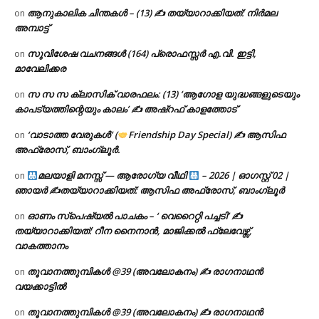
ആനുകാലിക ചിന്തകൾ – (13) ✍ തയ്യാറാക്കിയത്: നിർമല
on
അമ്പാട്ട്
സുവിശേഷ വചനങ്ങൾ (164) പ്രൊഫസ്സർ എ.വി. ഇട്ടി,
on
മാവേലിക്കര
സ സ സ ക്ലാസിക് വാരഫലം: (13) ‘ആഗോള യുദ്ധങ്ങളുടെയും
on
കാപട്യത്തിന്റെയും കാലം’ ✍ അഷ്റഫ് കാളത്തോട്
‘വാടാത്ത വേരുകൾ’ (
Friendship Day Special) ✍ ആസിഫ
on
അഫ്രോസ്, ബാംഗ്ലൂർ.
മലയാളി മനസ്സ് — ആരോഗ്യ വീഥി
– 2026 | ഓഗസ്റ്റ് 02 |
on
ഞായർ ✍
തയ്യാറാക്കിയത്: ആസിഫ അഫ്രോസ്, ബാംഗ്ലൂർ
ഓണം സ്പെഷ്യൽ പാചകം – ‘ വെറൈറ്റി പച്ചടി’ ✍
on
തയ്യാറാക്കിയത്: റീന നൈനാൻ, മാജിക്കൽ ഫ്ലേവേഴ്സ്,
വാകത്താനം
തൂവാനത്തുമ്പികൾ @39 (അവലോകനം) ✍ രാഗനാഥൻ
on
വയക്കാട്ടിൽ
തൂവാനത്തുമ്പികൾ @39 (അവലോകനം) ✍ രാഗനാഥൻ
on