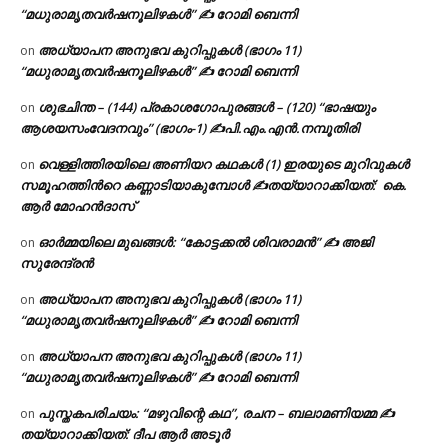
“മധുരാമൃതവർഷനൂലിഴകൾ” ✍ റോമി ബെന്നി
അധ്യാപന അനുഭവ കുറിപ്പുകൾ (ഭാഗം 11)
on
“മധുരാമൃതവർഷനൂലിഴകൾ” ✍ റോമി ബെന്നി
ശുഭചിന്ത – (144) പ്രകാശഗോപുരങ്ങൾ – (120) “ഭാഷയും
on
ആശയസംവേദനവും” (ഭാഗം-1) ✍പി.എം.എൻ.നമ്പൂതിരി
വെള്ളിത്തിരയിലെ അണിയറ കഥകൾ (1) ഇരയുടെ മുറിവുകൾ
on
സമൂഹത്തിന്‍റെ കണ്ണാടിയാകുമ്പോൾ ✍തയ്യാറാക്കിയത്: കെ.
ആര്‍ മോഹന്‍ദാസ്
ഓർമ്മയിലെ മുഖങ്ങൾ: “കോട്ടക്കൽ ശിവരാമൻ” ✍ അജി
on
സുരേന്ദ്രൻ
അധ്യാപന അനുഭവ കുറിപ്പുകൾ (ഭാഗം 11)
on
“മധുരാമൃതവർഷനൂലിഴകൾ” ✍ റോമി ബെന്നി
അധ്യാപന അനുഭവ കുറിപ്പുകൾ (ഭാഗം 11)
on
“മധുരാമൃതവർഷനൂലിഴകൾ” ✍ റോമി ബെന്നി
പുസ്തകപരിചയം: “മഴുവിന്റെ കഥ”, രചന – ബലാമണിയമ്മ ✍
on
തയ്യാറാക്കിയത്: ദീപ ആർ അടൂർ