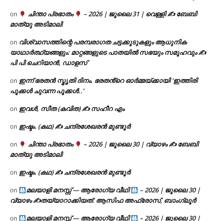
ചിന്താ പ്രഭാതം
– 2026 | ജൂലൈ 31 | വെള്ളി ✍
ബേബി
on
മാത്യു അടിമാലി
വിശ്വാസത്തിന്റെ പരമ്പരാഗത ചട്ടക്കൂടുകളും ആധുനിക
on
യാഥാർത്ഥ്യങ്ങളും: മാറ്റങ്ങളുടെ പാതയിൽ സഭയും സമൂഹവും ✍
പി പി ചെറിയാൻ, ഡാളസ്
ഇന്ന് ഭരതൻ സ്മൃതി ദിനം. ഭരതൻ്റെ ഓർമ്മയ്ക്കായി ‘ഇത്തിരി
on
പൂക്കൾ ചുവന്ന പൂക്കൾ..’
ഇവൾ, സീത (കവിത) ✍ സഹീറ എം
on
ഇഷ്ടം. (കഥ) ✍ ചന്ദ്രശേഖരൻ മുണ്ടൂർ
on
ചിന്താ പ്രഭാതം
– 2026 | ജൂലൈ 30 | വ്യാഴം ✍
ബേബി
on
മാത്യു അടിമാലി
ഇഷ്ടം. (കഥ) ✍ ചന്ദ്രശേഖരൻ മുണ്ടൂർ
on
മലയാളി മനസ്സ് — ആരോഗ്യ വീഥി
– 2026 | ജൂലൈ 30 |
on
വ്യാഴം ✍
തയ്യാറാക്കിയത്: ആസിഫ അഫ്രോസ്, ബാംഗ്ലൂർ
മലയാളി മനസ്സ് — ആരോഗ്യ വീഥി
– 2026 | ജൂലൈ 30 |
on