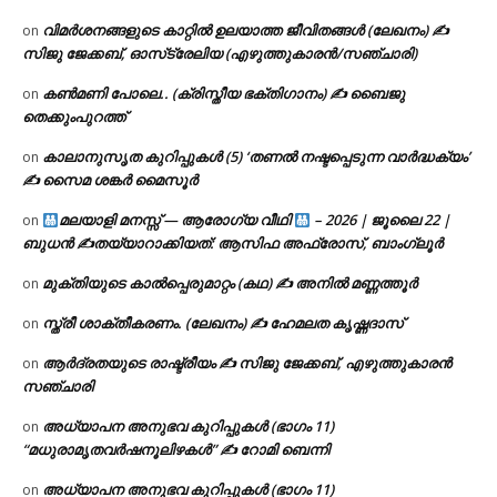
വിമർശനങ്ങളുടെ കാറ്റിൽ ഉലയാത്ത ജീവിതങ്ങൾ (ലേഖനം) ✍️
on
സിജു ജേക്കബ്, ഓസ്‌ട്രേലിയ (എഴുത്തുകാരൻ/സഞ്ചാരി)
കൺമണി പോലെ.. (ക്രിസ്തീയ ഭക്തിഗാനം) ✍ ബൈജു
on
തെക്കുംപുറത്ത്
കാലാനുസൃത കുറിപ്പുകൾ (5) ‘തണൽ നഷ്ടപ്പെടുന്ന വാർദ്ധക്യം’
on
✍ സൈമ ശങ്കർ മൈസൂർ
മലയാളി മനസ്സ് — ആരോഗ്യ വീഥി
– 2026 | ജൂലൈ 22 |
on
ബുധൻ ✍
തയ്യാറാക്കിയത്: ആസിഫ അഫ്രോസ്, ബാംഗ്ലൂർ
മുക്തിയുടെ കാൽപ്പെരുമാറ്റം (കഥ) ✍ അനിൽ മണ്ണത്തൂർ
on
സ്ത്രീ ശാക്തീകരണം. (ലേഖനം) ✍ ഹേമലത കൃഷ്ണദാസ്
on
ആർദ്രതയുടെ രാഷ്ട്രീയം ✍️ സിജു ജേക്കബ്, എഴുത്തുകാരൻ
on
സഞ്ചാരി
അധ്യാപന അനുഭവ കുറിപ്പുകൾ (ഭാഗം 11)
on
“മധുരാമൃതവർഷനൂലിഴകൾ” ✍ റോമി ബെന്നി
അധ്യാപന അനുഭവ കുറിപ്പുകൾ (ഭാഗം 11)
on