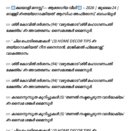
മലയാളി മനസ്സ് — ആരോഗ്യ വീഥി
– 2026 | ജൂലൈ 24 |
on
വെള്ളി ✍
തയ്യാറാക്കിയത്: ആസിഫ അഫ്രോസ്, ബാംഗ്ലൂർ
ശ്രീ കോവിൽ ദർശനം (94) ‘വഴുതക്കാട് ശ്രീ മഹാഗണപതി
on
ക്ഷേത്രം’ ✍ അവതരണം: സൈമശങ്കർ മൈസൂർ.
‘ ചില പൊടിക്കൈകൾ ‘ (3) HOME DECOR TIPS ✍
on
തയ്യാറാക്കിയത്: റീന നൈനാൻ, മാജിക്കൽ ഫ്ലേവേഴ്സ്,
വാകത്താനം
ശ്രീ കോവിൽ ദർശനം (94) ‘വഴുതക്കാട് ശ്രീ മഹാഗണപതി
on
ക്ഷേത്രം’ ✍ അവതരണം: സൈമശങ്കർ മൈസൂർ.
ശ്രീ കോവിൽ ദർശനം (94) ‘വഴുതക്കാട് ശ്രീ മഹാഗണപതി
on
ക്ഷേത്രം’ ✍ അവതരണം: സൈമശങ്കർ മൈസൂർ.
കാലാനുസൃത കുറിപ്പുകൾ (5) ‘തണൽ നഷ്ടപ്പെടുന്ന വാർദ്ധക്യം’
on
✍ സൈമ ശങ്കർ മൈസൂർ
കാലാനുസൃത കുറിപ്പുകൾ (5) ‘തണൽ നഷ്ടപ്പെടുന്ന വാർദ്ധക്യം’
on
✍ സൈമ ശങ്കർ മൈസൂർ
‘ ചില പൊടിക്കൈകൾ ‘ (3) HOME DECOR TIPS ✍
on