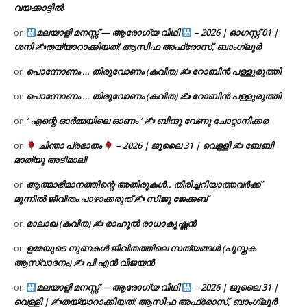
വയക്കാട്ടിൽ
മലയാളി മനസ്സ് — ആരോഗ്യ വീഥി
– 2026 | ഓഗസ്റ്റ് 01 |
on
ശനി ✍
തയ്യാറാക്കിയത്: ആസിഫ അഫ്രോസ്, ബാംഗ്ലൂർ
പൊന്നോണം … തിരുവോണം (കവിത) ✍ റോബിൻ പള്ളുരുത്തി
on
പൊന്നോണം … തിരുവോണം (കവിത) ✍ റോബിൻ പള്ളുരുത്തി
on
‘ എന്റെ ഓർമ്മയിലെ ഓണം ‘ ✍ ബിന്ദു വേണു ചോറ്റാനിക്കര
on
ചിന്താ പ്രഭാതം
– 2026 | ജൂലൈ 31 | വെള്ളി ✍
ബേബി
on
മാത്യു അടിമാലി
ആത്മാഭിമാനത്തിന്റെ അതിരുകൾ.. തിരിച്ചറിയാത്തവർക്ക്
on
മുന്നിൽ ജീവിതം പാഴാക്കരുത് ✍️ സിജു ജേക്കബ്
മാലാഖ (കവിത) ✍ രാഹുൽ രാധാകൃഷ്ണൻ
on
ഉമ്മയുടെ നുണകൾ ജീവിതത്തിലെ സത്യങ്ങൾ (പുസ്തക
on
ആസ്വാദനം) ✍ പി എൻ വിജയൻ
മലയാളി മനസ്സ് — ആരോഗ്യ വീഥി
– 2026 | ജൂലൈ 31 |
on
വെള്ളി | ✍
തയ്യാറാക്കിയത്: ആസിഫ അഫ്രോസ്, ബാംഗ്ലൂർ