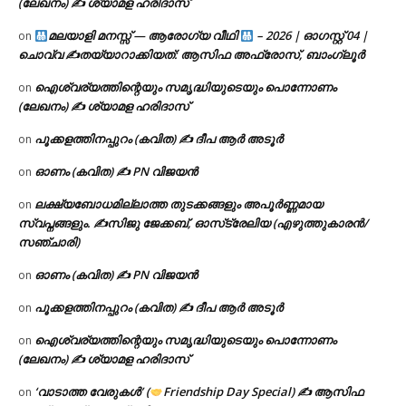
(ലേഖനം) ✍ ശ്യാമള ഹരിദാസ്
മലയാളി മനസ്സ് — ആരോഗ്യ വീഥി
– 2026 | ഓഗസ്റ്റ് 04 |
on
ചൊവ്വ ✍
തയ്യാറാക്കിയത്: ആസിഫ അഫ്രോസ്, ബാംഗ്ലൂർ
ഐശ്വര്യത്തിന്റെയും സമൃദ്ധിയുടെയും പൊന്നോണം
on
(ലേഖനം) ✍ ശ്യാമള ഹരിദാസ്
പൂക്കളത്തിനപ്പുറം (കവിത) ✍ ദീപ ആർ അടൂർ
on
ഓണം (കവിത) ✍ PN വിജയൻ
on
ലക്ഷ്യബോധമില്ലാത്ത തുടക്കങ്ങളും അപൂർണ്ണമായ
on
സ്വപ്നങ്ങളും. ✍️സിജു ജേക്കബ്, ഓസ്‌ട്രേലിയ (എഴുത്തുകാരൻ/
സഞ്ചാരി)
ഓണം (കവിത) ✍ PN വിജയൻ
on
പൂക്കളത്തിനപ്പുറം (കവിത) ✍ ദീപ ആർ അടൂർ
on
ഐശ്വര്യത്തിന്റെയും സമൃദ്ധിയുടെയും പൊന്നോണം
on
(ലേഖനം) ✍ ശ്യാമള ഹരിദാസ്
‘വാടാത്ത വേരുകൾ’ (
Friendship Day Special) ✍ ആസിഫ
on