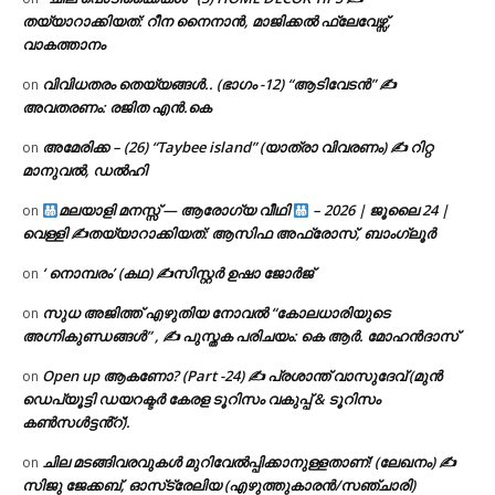
തയ്യാറാക്കിയത്: റീന നൈനാൻ, മാജിക്കൽ ഫ്ലേവേഴ്സ്,
വാകത്താനം
വിവിധതരം തെയ്യങ്ങൾ.. (ഭാഗം -12) “ആടിവേടൻ” ✍
on
അവതരണം: രജിത എൻ.കെ
അമേരിക്ക – (26) “Taybee island” (യാത്രാ വിവരണം) ✍ റിറ്റ
on
മാനുവൽ, ഡൽഹി
മലയാളി മനസ്സ് — ആരോഗ്യ വീഥി
– 2026 | ജൂലൈ 24 |
on
വെള്ളി ✍
തയ്യാറാക്കിയത്: ആസിഫ അഫ്രോസ്, ബാംഗ്ലൂർ
‘ നൊമ്പരം’ (കഥ) ✍സിസ്റ്റർ ഉഷാ ജോർജ്
on
സുധ അജിത്ത് എഴുതിയ നോവൽ “കോലധാരിയുടെ
on
അഗ്നികുണ്ഡങ്ങള്‍” , ✍ പുസ്തക പരിചയം: കെ ആർ. മോഹൻദാസ്
Open up ആകണോ? (Part -24) ✍ പ്രശാന്ത് വാസുദേവ് (മുൻ
on
ഡെപ്യൂട്ടി ഡയറക്ടർ കേരള ടൂറിസം വകുപ്പ് & ടൂറിസം
കൺസൾട്ടൻ്റ്).
ചില മടങ്ങിവരവുകൾ മുറിവേൽപ്പിക്കാനുള്ളതാണ്! (ലേഖനം) ✍️
on
സിജു ജേക്കബ്, ഓസ്‌ട്രേലിയ (എഴുത്തുകാരൻ/സഞ്ചാരി)