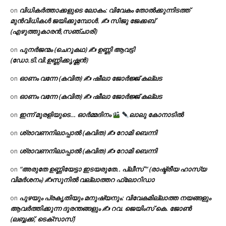
വിധികർത്താക്കളുടെ ലോകം: വിവേകം തോൽക്കുന്നിടത്ത്
on
മുൻവിധികൾ ജയിക്കുമ്പോൾ. ✍️ സിജു ജേക്കബ്
(എഴുത്തുകാരൻ,സഞ്ചാരി)
പുനർജന്മം (ചെറുകഥ) ✍ ഉണ്ണി ആവട്ടി
on
(ഡോ.ടി.വി.ഉണ്ണിക്കൃഷ്ണൻ)
ഓണം വന്നേ (കവിത) ✍ ഷീലാ ജോർജ്ജ് കല്ലട
on
ഓണം വന്നേ (കവിത) ✍ ഷീലാ ജോർജ്ജ് കല്ലട
on
ഇന്ന് മുരളിയുടെ… ഓർമ്മദിനം
ലാലു കോനാടിൽ
on
ശ്രാവണനിലാപ്പാൽ (കവിത) ✍ റോമി ബെന്നി
on
ശ്രാവണനിലാപ്പാൽ (കവിത) ✍ റോമി ബെന്നി
on
“അരുതേ ഉണ്ണിയേട്ടാ ഇടയരുതേ.. പ്ലീസ് ” (രാഷ്ട്രീയ ഹാസ്യ
on
വിമർശനം) ✍സുനിൽ വല്ലാത്തറ ഫ്ലോറിഡാ
പുഴയും പ്രകൃതിയും മനുഷ്യനും: വിവേകമില്ലാത്ത നയങ്ങളും
on
ആവർത്തിക്കുന്ന ദുരന്തങ്ങളും ✍ റവ. ജെയിംസ് കെ. ജോൺ
(ലബ്ബക്ക്, ടെക്സാസ്)