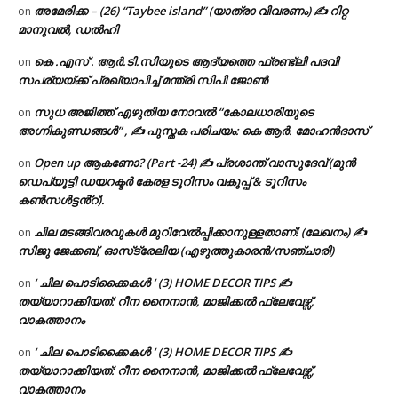
അമേരിക്ക – (26) “Taybee island” (യാത്രാ വിവരണം) ✍ റിറ്റ
on
മാനുവൽ, ഡൽഹി
കെ .എസ് . ആർ.ടി.സിയുടെ ആദ്യത്തെ ഫ്രണ്ട്ലി പദവി
on
സപര്യയ്ക്ക് പ്രഖ്യാപിച്ച് മന്ത്രി സിപി ജോൺ
സുധ അജിത്ത് എഴുതിയ നോവൽ “കോലധാരിയുടെ
on
അഗ്നികുണ്ഡങ്ങള്‍” , ✍ പുസ്തക പരിചയം: കെ ആർ. മോഹൻദാസ്
Open up ആകണോ? (Part -24) ✍ പ്രശാന്ത് വാസുദേവ് (മുൻ
on
ഡെപ്യൂട്ടി ഡയറക്ടർ കേരള ടൂറിസം വകുപ്പ് & ടൂറിസം
കൺസൾട്ടൻ്റ്).
ചില മടങ്ങിവരവുകൾ മുറിവേൽപ്പിക്കാനുള്ളതാണ്! (ലേഖനം) ✍️
on
സിജു ജേക്കബ്, ഓസ്‌ട്രേലിയ (എഴുത്തുകാരൻ/സഞ്ചാരി)
‘ ചില പൊടിക്കൈകൾ ‘ (3) HOME DECOR TIPS ✍
on
തയ്യാറാക്കിയത്: റീന നൈനാൻ, മാജിക്കൽ ഫ്ലേവേഴ്സ്,
വാകത്താനം
‘ ചില പൊടിക്കൈകൾ ‘ (3) HOME DECOR TIPS ✍
on
തയ്യാറാക്കിയത്: റീന നൈനാൻ, മാജിക്കൽ ഫ്ലേവേഴ്സ്,
വാകത്താനം