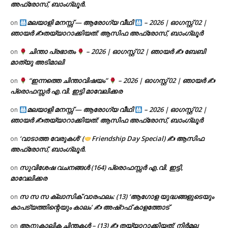
അഫ്രോസ്, ബാംഗ്ലൂർ.
മലയാളി മനസ്സ് — ആരോഗ്യ വീഥി
– 2026 | ഓഗസ്റ്റ് 02 |
on
ഞായർ ✍
തയ്യാറാക്കിയത്: ആസിഫ അഫ്രോസ്, ബാംഗ്ലൂർ
ചിന്താ പ്രഭാതം
– 2026 | ഓഗസ്റ്റ് 02 | ഞായർ ✍
ബേബി
on
മാത്യു അടിമാലി
“ഇന്നത്തെ ചിന്താവിഷയം”
– 2026 | ഓഗസ്റ്റ് 02 | ഞായർ ✍
on
പ്രൊഫസ്സർ എ.വി. ഇട്ടി മാവേലിക്കര
മലയാളി മനസ്സ് — ആരോഗ്യ വീഥി
– 2026 | ഓഗസ്റ്റ് 02 |
on
ഞായർ ✍
തയ്യാറാക്കിയത്: ആസിഫ അഫ്രോസ്, ബാംഗ്ലൂർ
‘വാടാത്ത വേരുകൾ’ (
Friendship Day Special) ✍ ആസിഫ
on
അഫ്രോസ്, ബാംഗ്ലൂർ.
സുവിശേഷ വചനങ്ങൾ (164) പ്രൊഫസ്സർ എ.വി. ഇട്ടി,
on
മാവേലിക്കര
സ സ സ ക്ലാസിക് വാരഫലം: (13) ‘ആഗോള യുദ്ധങ്ങളുടെയും
on
കാപട്യത്തിന്റെയും കാലം’ ✍ അഷ്റഫ് കാളത്തോട്
ആനുകാലിക ചിന്തകൾ – (13) ✍ തയ്യാറാക്കിയത്: നിർമല
on