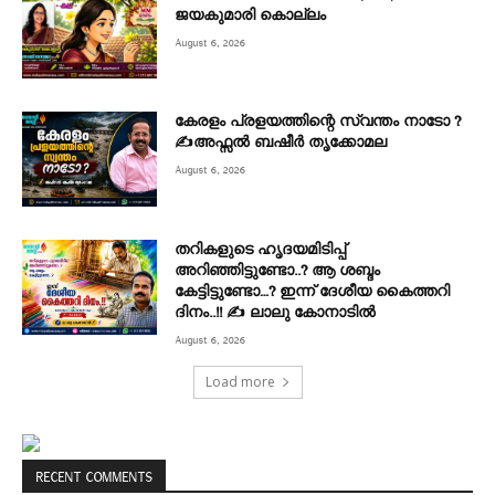
ജയകുമാരി കൊല്ലം
August 6, 2026
കേരളം പ്രളയത്തിന്റെ സ്വന്തം നാടോ ?
✍️അഫ്സൽ ബഷീർ തൃക്കോമല
August 6, 2026
തറികളുടെ ഹൃദയമിടിപ്പ്
അറിഞ്ഞിട്ടുണ്ടോ..? ആ ശബ്ദം
കേട്ടിട്ടുണ്ടോ…? ഇന്ന് ദേശീയ കൈത്തറി
ദിനം..!! ✍ ലാലു കോനാടിൽ
August 6, 2026
Load more
RECENT COMMENTS