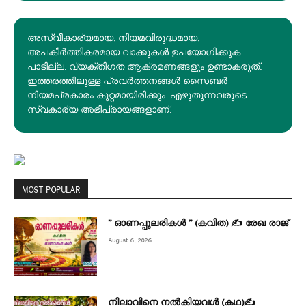
അസ്വീകാര്യമായ, നിയമവിരുദ്ധമായ,
അപകീര്‍ത്തികരമായ വാക്കുകൾ ഉപയോഗിക്കുക
പാടില്ല. വ്യക്തിഗത ആക്രമണങ്ങളും ഉണ്ടാകരുത്.
ഇത്തരത്തിലുള്ള പ്രവർത്തനങ്ങൾ സൈബർ
നിയമപ്രകാരം കുറ്റമായിരിക്കും. എഴുതുന്നവരുടെ
സ്വകാര്യ അഭിപ്രായങ്ങളാണ്.
MOST POPULAR
” ഓണപ്പുലരികൾ ” (കവിത) ✍ രേഖ രാജ്
August 6, 2026
നിലാവിനെ നൽകിയവൾ (കഥ)✍