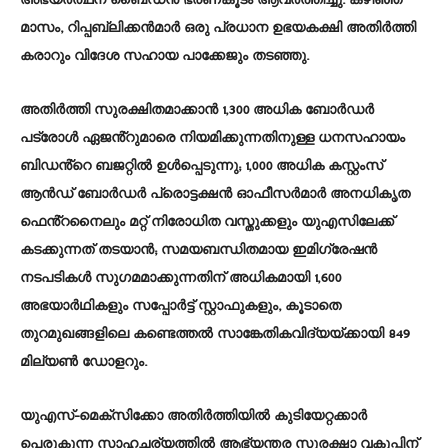
അഭ്യർത്ഥന ബൈഡൻ ഭരണകൂടം ആവർത്തിച്ചു. കഴിഞ്ഞ
മാസം, റിപ്പബ്ലിക്കൻമാർ ഒരു പ്രധാന ഉഭയകക്ഷി അതിർത്തി
കരാറും വിദേശ സഹായ പാക്കേജും തടഞ്ഞു.
അതിർത്തി സുരക്ഷിതമാക്കാൻ 1,300 അധിക ബോർഡർ
പട്രോൾ ഏജൻ്റുമാരെ നിയമിക്കുന്നതിനുള്ള ധനസഹായം
ബിഡൻ്റെ ബജറ്റിൽ ഉൾപ്പെടുന്നു; 1,000 അധിക കസ്റ്റംസ്
ആൻഡ് ബോർഡർ പ്രൊട്ടക്ഷൻ ഓഫീസർമാർ അനധികൃത
ഫെൻ്റനൈലും മറ്റ് നിരോധിത വസ്തുക്കളും യുഎസിലേക്ക്
കടക്കുന്നത് തടയാൻ; സമയബന്ധിതമായ ഇമിഗ്രേഷൻ
നടപടികൾ സുഗമമാക്കുന്നതിന് അധികമായി 1,600
അഭയാർഥികളും സപ്പോർട്ട് സ്റ്റാഫുകളും, കൂടാതെ
തുറമുഖങ്ങളിലെ കണ്ടെത്തൽ സാങ്കേതികവിദ്യയ്ക്കായി 849
മില്യൺ ഡോളറും.
യുഎസ്-മെക്സിക്കോ അതിർത്തിയിൽ കുടിയേറ്റക്കാർ
പെരുകുന്ന സാഹചര്യത്തിൽ ആഭ്യന്തര സുരക്ഷാ വകുപ്പിന്