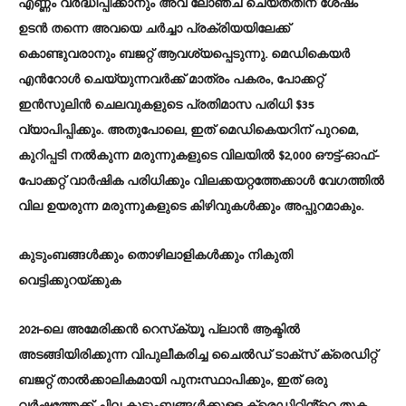
എണ്ണം വർദ്ധിപ്പിക്കാനും അവ ലോഞ്ച് ചെയ്‌തതിന് ശേഷം
ഉടൻ തന്നെ അവയെ ചർച്ചാ പ്രക്രിയയിലേക്ക്
കൊണ്ടുവരാനും ബജറ്റ് ആവശ്യപ്പെടുന്നു. മെഡികെയർ
എൻറോൾ ചെയ്യുന്നവർക്ക് മാത്രം പകരം, പോക്കറ്റ്
ഇൻസുലിൻ ചെലവുകളുടെ പ്രതിമാസ പരിധി $35
വ്യാപിപ്പിക്കും. അതുപോലെ, ഇത് മെഡികെയറിന് പുറമെ,
കുറിപ്പടി നൽകുന്ന മരുന്നുകളുടെ വിലയിൽ $2,000 ഔട്ട്-ഓഫ്-
പോക്കറ്റ് വാർഷിക പരിധിക്കും വിലക്കയറ്റത്തേക്കാൾ വേഗത്തിൽ
വില ഉയരുന്ന മരുന്നുകളുടെ കിഴിവുകൾക്കും അപ്പുറമാകും.
കുടുംബങ്ങൾക്കും തൊഴിലാളികൾക്കും നികുതി
വെട്ടിക്കുറയ്ക്കുക
2021-ലെ അമേരിക്കൻ റെസ്‌ക്യൂ പ്ലാൻ ആക്ടിൽ
അടങ്ങിയിരിക്കുന്ന വിപുലീകരിച്ച ചൈൽഡ് ടാക്‌സ് ക്രെഡിറ്റ്
ബജറ്റ് താൽക്കാലികമായി പുനഃസ്ഥാപിക്കും, ഇത് ഒരു