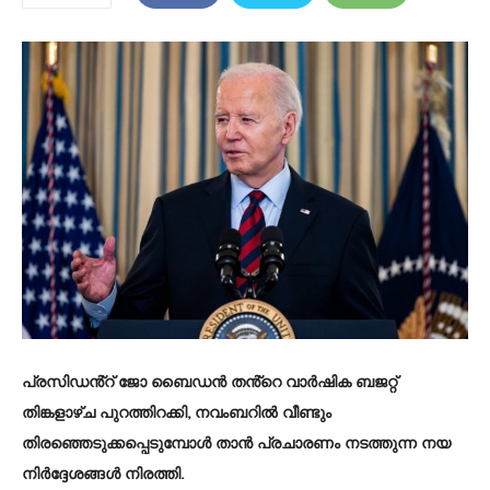
പ്രസിഡൻ്റ് ജോ ബൈഡൻ തൻ്റെ വാർഷിക ബജറ്റ്
തിങ്കളാഴ്ച പുറത്തിറക്കി, നവംബറിൽ വീണ്ടും
തിരഞ്ഞെടുക്കപ്പെടുമ്പോൾ താൻ പ്രചാരണം നടത്തുന്ന നയ
നിർദ്ദേശങ്ങൾ നിരത്തി.