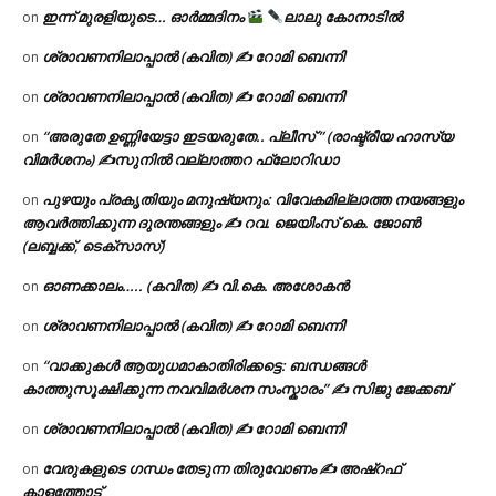
ഇന്ന് മുരളിയുടെ… ഓർമ്മദിനം
ലാലു കോനാടിൽ
on
ശ്രാവണനിലാപ്പാൽ (കവിത) ✍ റോമി ബെന്നി
on
ശ്രാവണനിലാപ്പാൽ (കവിത) ✍ റോമി ബെന്നി
on
“അരുതേ ഉണ്ണിയേട്ടാ ഇടയരുതേ.. പ്ലീസ് ” (രാഷ്ട്രീയ ഹാസ്യ
on
വിമർശനം) ✍സുനിൽ വല്ലാത്തറ ഫ്ലോറിഡാ
പുഴയും പ്രകൃതിയും മനുഷ്യനും: വിവേകമില്ലാത്ത നയങ്ങളും
on
ആവർത്തിക്കുന്ന ദുരന്തങ്ങളും ✍ റവ. ജെയിംസ് കെ. ജോൺ
(ലബ്ബക്ക്, ടെക്സാസ്)
ഓണക്കാലം….. (കവിത) ✍ വി.കെ. അശോകൻ
on
ശ്രാവണനിലാപ്പാൽ (കവിത) ✍ റോമി ബെന്നി
on
“വാക്കുകൾ ആയുധമാകാതിരിക്കട്ടെ: ബന്ധങ്ങൾ
on
കാത്തുസൂക്ഷിക്കുന്ന നവവിമർശന സംസ്കാരം” ✍️ സിജു ജേക്കബ്
ശ്രാവണനിലാപ്പാൽ (കവിത) ✍ റോമി ബെന്നി
on
വേരുകളുടെ ഗന്ധം തേടുന്ന തിരുവോണം ✍ അഷ്റഫ്
on
കാളത്തോട്