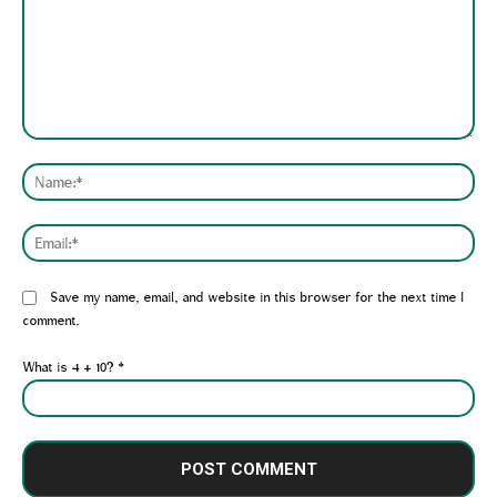
Comment:
Nam
Emai
Website:
Save my name, email, and website in this browser for the next time I
comment.
What is 4 + 10?
*