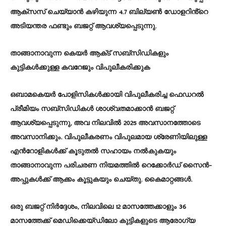
ആക്സസ് ചെയ്യാൻ കഴിയുന്ന 4.7 ബില്യൺ ഡോളറിൻ്റെ
അടിയന്തര ഫണ്ടും ബജറ്റ് ആവശ്യപ്പെടുന്നു.
താങ്ങാനാവുന്ന കെയർ ആക്‌ട് സബ്‌സിഡികളും
കുട്ടികൾക്കുള്ള കവറേജും വിപുലീകരിക്കുക
ഒബാമകെയർ പോളിസികൾക്കായി വിപുലീകരിച്ച ഫെഡറൽ
പ്രീമിയം സബ്‌സിഡികൾ ശാശ്വതമാക്കാൻ ബജറ്റ്
ആവശ്യപ്പെടുന്നു, അവ നിലവിൽ 2025 അവസാനത്തോടെ
അവസാനിക്കും. വിപുലീകരണം വിപുലമായ ശ്രേണിയിലുള്ള
എൻറോളികൾക്ക് കൂടുതൽ സഹായം നൽകുകയും
താങ്ങാനാവുന്ന പരിചരണ നിയമത്തിൽ റെക്കോർഡ് സൈൻ-
അപ്പുകൾക്ക് ആക്കം കൂട്ടുകയും ചെയ്തു. കൈമാറ്റങ്ങൾ.
ഒരു ബജറ്റ് നിർദ്ദേശം, നിലവിലെ 12 മാസത്തേക്കാളും 36
മാസത്തേക്ക് മെഡിക്കെയ്ഡിലോ കുട്ടികളുടെ ആരോഗ്യ