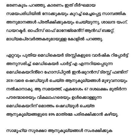
ഭരണകൂടം പറഞ്ഞു, കാരണം ഇത് ദീർഘമായ
സമയപരിധിയിൽ നോക്കുകയും കുറച്ച് മെച്ചപ്പെട്ട സാമ്പത്തിക
അനുമാനങ്ങൾ പ്രതീക്ഷിക്കുകയും ചെയ്യുന്നു, ശാലന്ദ യംഗ്,
ഡയറക്ടർ. ഓഫീസ് ഓഫ് മാനേജ്‌മെൻ്റ് ആൻഡ് ബജറ്റ്,
മാധ്യമപ്രവർത്തകരുമായുള്ള കോളിൽ പറഞ്ഞു.
ഏറ്റവും പുതിയ മെഡികെയർ ട്രസ്റ്റികളുടെ വാർഷിക റിപ്പോർട്ട്
അനുസരിച്ച്, മെഡികെയർ പാർട്ട് എ എന്നറിയപ്പെടുന്ന
മെഡികെയറിൻ്റെ ഹോസ്പിറ്റൽ ഇൻഷുറൻസ് ട്രസ്റ്റ് ഫണ്ടിന്
2031 വരെ ഷെഡ്യൂൾ ചെയ്ത ആനുകൂല്യങ്ങൾ മുഴുവനായും
നൽകാനാകൂ. ആ സമയത്ത്, ഏകദേശം 67 ദശലക്ഷം മുതിർന്ന
പൗരന്മാരെയും വികലാംഗരെയും ഉൾക്കൊള്ളുന്ന
മെഡികെയറിന് മൊത്തം ഷെഡ്യൂൾ ചെയ്ത
ആനുകൂല്യങ്ങളുടെ 89% മാത്രമേ പരിരക്ഷിക്കാൻ കഴിയൂ.
സാമൂഹ്യ സുരക്ഷാ ആനുകൂല്യങ്ങൾ സംരക്ഷിക്കുക