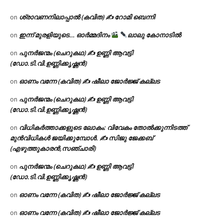
ശ്രാവണനിലാപ്പാൽ (കവിത) ✍ റോമി ബെന്നി
on
ഇന്ന് മുരളിയുടെ… ഓർമ്മദിനം
ലാലു കോനാടിൽ
on
പുനർജന്മം (ചെറുകഥ) ✍ ഉണ്ണി ആവട്ടി
on
(ഡോ.ടി.വി.ഉണ്ണിക്കൃഷ്ണൻ)
ഓണം വന്നേ (കവിത) ✍ ഷീലാ ജോർജ്ജ് കല്ലട
on
പുനർജന്മം (ചെറുകഥ) ✍ ഉണ്ണി ആവട്ടി
on
(ഡോ.ടി.വി.ഉണ്ണിക്കൃഷ്ണൻ)
വിധികർത്താക്കളുടെ ലോകം: വിവേകം തോൽക്കുന്നിടത്ത്
on
മുൻവിധികൾ ജയിക്കുമ്പോൾ. ✍️ സിജു ജേക്കബ്
(എഴുത്തുകാരൻ,സഞ്ചാരി)
പുനർജന്മം (ചെറുകഥ) ✍ ഉണ്ണി ആവട്ടി
on
(ഡോ.ടി.വി.ഉണ്ണിക്കൃഷ്ണൻ)
ഓണം വന്നേ (കവിത) ✍ ഷീലാ ജോർജ്ജ് കല്ലട
on
ഓണം വന്നേ (കവിത) ✍ ഷീലാ ജോർജ്ജ് കല്ലട
on