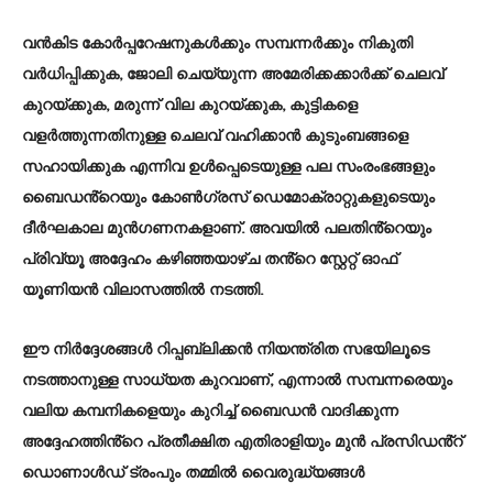
വൻകിട കോർപ്പറേഷനുകൾക്കും സമ്പന്നർക്കും നികുതി
വർധിപ്പിക്കുക, ജോലി ചെയ്യുന്ന അമേരിക്കക്കാർക്ക് ചെലവ്
കുറയ്ക്കുക, മരുന്ന് വില കുറയ്ക്കുക, കുട്ടികളെ
വളർത്തുന്നതിനുള്ള ചെലവ് വഹിക്കാൻ കുടുംബങ്ങളെ
സഹായിക്കുക എന്നിവ ഉൾപ്പെടെയുള്ള പല സംരംഭങ്ങളും
ബൈഡൻ്റെയും കോൺഗ്രസ് ഡെമോക്രാറ്റുകളുടെയും
ദീർഘകാല മുൻഗണനകളാണ്. അവയിൽ പലതിൻ്റെയും
പ്രിവ്യൂ അദ്ദേഹം കഴിഞ്ഞയാഴ്ച തൻ്റെ സ്റ്റേറ്റ് ഓഫ്
യൂണിയൻ വിലാസത്തിൽ നടത്തി.
ഈ നിർദ്ദേശങ്ങൾ റിപ്പബ്ലിക്കൻ നിയന്ത്രിത സഭയിലൂടെ
നടത്താനുള്ള സാധ്യത കുറവാണ്, എന്നാൽ സമ്പന്നരെയും
വലിയ കമ്പനികളെയും കുറിച്ച് ബൈഡൻ വാദിക്കുന്ന
അദ്ദേഹത്തിൻ്റെ പ്രതീക്ഷിത എതിരാളിയും മുൻ പ്രസിഡൻ്റ്
ഡൊണാൾഡ് ട്രംപും തമ്മിൽ വൈരുദ്ധ്യങ്ങൾ