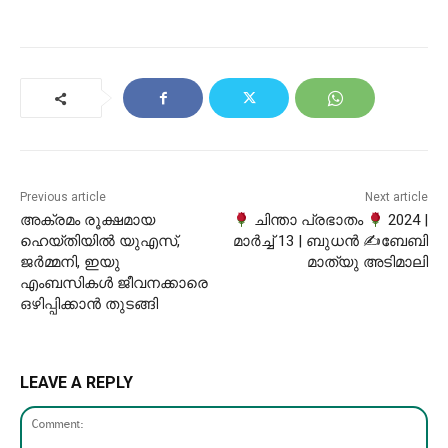
Previous article
Next article
അക്രമം രൂക്ഷമായ
ചിന്താ പ്രഭാതം
2024 |
ഹെയ്തിയിൽ യുഎസ്,
മാർച്ച് 13 | ബുധൻ ✍ബേബി
ജർമ്മനി, ഇയു
മാത്യു അടിമാലി
എംബസികൾ ജീവനക്കാരെ
ഒഴിപ്പിക്കാൻ തുടങ്ങി
LEAVE A REPLY