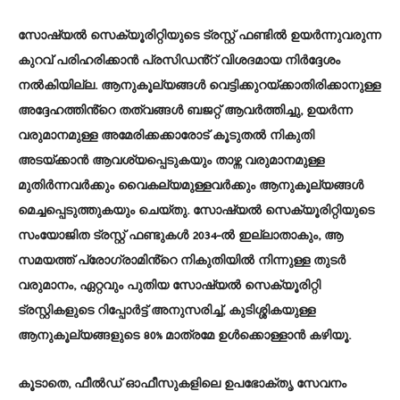
സോഷ്യൽ സെക്യൂരിറ്റിയുടെ ട്രസ്റ്റ് ഫണ്ടിൽ ഉയർന്നുവരുന്ന
കുറവ് പരിഹരിക്കാൻ പ്രസിഡൻ്റ് വിശദമായ നിർദ്ദേശം
നൽകിയില്ല. ആനുകൂല്യങ്ങൾ വെട്ടിക്കുറയ്ക്കാതിരിക്കാനുള്ള
അദ്ദേഹത്തിൻ്റെ തത്വങ്ങൾ ബജറ്റ് ആവർത്തിച്ചു, ഉയർന്ന
വരുമാനമുള്ള അമേരിക്കക്കാരോട് കൂടുതൽ നികുതി
അടയ്ക്കാൻ ആവശ്യപ്പെടുകയും താഴ്ന്ന വരുമാനമുള്ള
മുതിർന്നവർക്കും വൈകല്യമുള്ളവർക്കും ആനുകൂല്യങ്ങൾ
മെച്ചപ്പെടുത്തുകയും ചെയ്തു. സോഷ്യൽ സെക്യൂരിറ്റിയുടെ
സംയോജിത ട്രസ്റ്റ് ഫണ്ടുകൾ 2034-ൽ ഇല്ലാതാകും, ആ
സമയത്ത് പ്രോഗ്രാമിൻ്റെ നികുതിയിൽ നിന്നുള്ള തുടർ
വരുമാനം, ഏറ്റവും പുതിയ സോഷ്യൽ സെക്യൂരിറ്റി
ട്രസ്റ്റികളുടെ റിപ്പോർട്ട് അനുസരിച്ച്, കുടിശ്ശികയുള്ള
ആനുകൂല്യങ്ങളുടെ 80% മാത്രമേ ഉൾക്കൊള്ളാൻ കഴിയൂ.
കൂടാതെ, ഫീൽഡ് ഓഫീസുകളിലെ ഉപഭോക്തൃ സേവനം