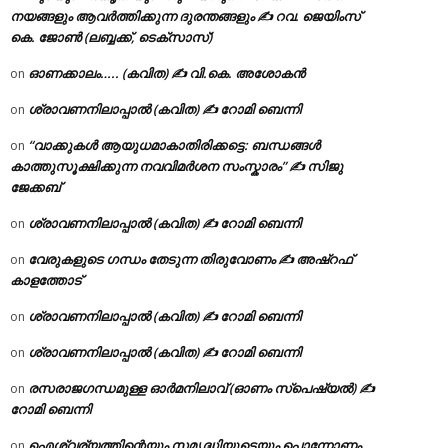
നയങ്ങളും ആവർത്തിക്കുന്ന ദുരന്തങ്ങളും ✍ റവ. ജെയിംസ്
കെ. ജോൺ (ലബ്ബക്ക്, ടെക്സാസ്)
ഓണക്കാലം….. (കവിത) ✍ വി.കെ. അശോകൻ
on
ശ്രാവണനിലാപ്പാൽ (കവിത) ✍ റോമി ബെന്നി
on
“വാക്കുകൾ ആയുധമാകാതിരിക്കട്ടെ: ബന്ധങ്ങൾ
on
കാത്തുസൂക്ഷിക്കുന്ന നവവിമർശന സംസ്കാരം” ✍️ സിജു
ജേക്കബ്
ശ്രാവണനിലാപ്പാൽ (കവിത) ✍ റോമി ബെന്നി
on
വേരുകളുടെ ഗന്ധം തേടുന്ന തിരുവോണം ✍ അഷ്റഫ്
on
കാളത്തോട്
ശ്രാവണനിലാപ്പാൽ (കവിത) ✍ റോമി ബെന്നി
on
ശ്രാവണനിലാപ്പാൽ (കവിത) ✍ റോമി ബെന്നി
on
രസരാജഗന്ധമുള്ള ഓർമനിലാവ് (ഓണം സ്‌പെഷ്യൽ) ✍
on
റോമി ബെന്നി
ഐശ്വര്യത്തിന്റെയും സമൃദ്ധിയുടെയും പൊന്നോണം
on