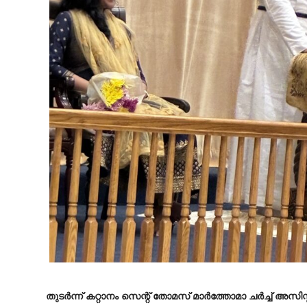
തുടർന്ന് കറ്റാനം സെന്റ് തോമസ് മാർത്തോമാ ചർച്ച് അസി