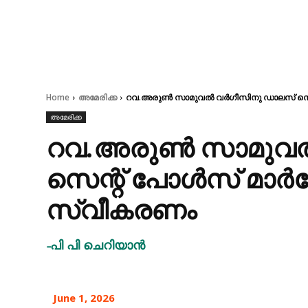
Home
അമേരിക്ക
റവ.അരുൺ സാമുവൽ വർഗീസിനു ഡാലസ് സെന്
അമേരിക്ക
റവ.അരുൺ സാമുവൽ
സെന്റ് പോൾസ് മാർത
സ്വീകരണം
-പി പി ചെറിയാൻ
June 1, 2026