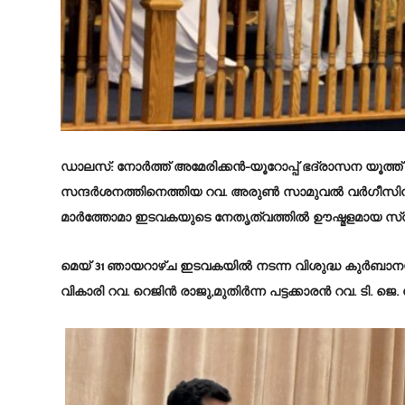
ഡാലസ്:
നോർത്ത് അമേരിക്കൻ-യൂറോപ്പ് ഭദ്രാസന യൂത്ത
സന്ദർശനത്തിനെത്തിയ റവ. അരുൺ സാമുവൽ വർഗീസിനു
മാർത്തോമാ ഇടവകയുടെ നേതൃത്വത്തിൽ ഊഷ്മളമായ സ
മെയ് 31 ഞായറാഴ്ച ഇടവകയിൽ നടന്ന വിശുദ്ധ കുർബാനയ
വികാരി റവ. റെജിൻ രാജു,മുതിർന്ന പട്ടക്കാരൻ റവ. ടി.