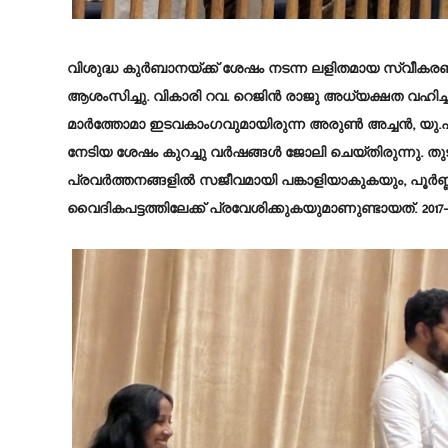
വിശുദ്ധ കുർബാനയ്ക്ക് ശേഷം നടന്ന ലളിതമായ സ്വീകര
ആശംസിച്ചു. വികാരി റവ. റെജിൻ രാജു അധ്യക്ഷത വഹിച
മാർത്തോമാ ഇടവകാംഗവുമായിരുന്ന അരുൺ അച്ചൻ, യു.
നേടിയ ശേഷം കുറച്ചു വർഷങ്ങൾ ജോലി ചെയ്തിരുന്നു. ത
പ്രവർത്തനങ്ങളിൽ സജീവമായി പങ്കാളിയാകുകയും, പൂർണ്
വൈദികപട്ടത്തിലേക്ക് പ്രവേശിക്കുകയുമാണുണ്ടായത്. 