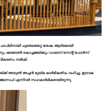
് ചാപ്ലിനായി ചുമതലയേറ്റ ശേഷം ആദ്യമായി
ം ഷാരോൺ കൊച്ചമ്മയ്ക്കും ഡാലസ് സെന്റ് പോൾസ്
്വീകരണം നൽകി.
്ക്ക് അരുൺ അച്ചൻ മുഖ്യ കാർമികത്വം വഹിച്ചു. ഇടവക
 ജെ. ജോസഫ് എന്നിവർ സഹകാർമികരായിരുന്നു.