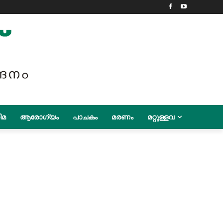
ിമ
ആരോഗ്യം
പാചകം
മരണം
മറ്റുള്ളവ