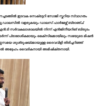
ണച്ചടങ്ങിൽ ഇടവക സെക്രട്ടറി സോജി സ്കറിയ സ്വാഗതം
്ചു.ഡാലസിൽ വളരുകയും ഡാലസ് ഫാർമേഴ്സ് ബ്രാഞ്ച്
എൻ.ടി സർവകലാശാലയിൽ നിന്ന് എൻജിനീയറിങ് ബിരുദം
ുടർന്ന് പ്രാദേശികമായും മെക്സിക്കോയിലും സഭയുടെ മിഷൻ
ണസമയ ശുശ്രൂഷയ്ക്കായുള്ള ദൈവവിളി തിരിച്ചറിഞ്ഞ്
2017-ൽ അദ്ദേഹം വൈദികനായി അഭിഷിക്തനായി.