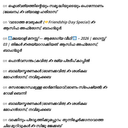
ഐശ്വര്യത്തിന്റെയും സമൃദ്ധിയുടെയും പൊന്നോണം
on
(ലേഖനം) ✍ ശ്യാമള ഹരിദാസ്
‘വാടാത്ത വേരുകൾ’ (
Friendship Day Special) ✍
on
ആസിഫ അഫ്രോസ്, ബാംഗ്ലൂർ.
മലയാളി മനസ്സ് — ആരോഗ്യ വീഥി
– 2026 | ഓഗസ്റ്റ്
on
03 | തിങ്കൾ ✍
തയ്യാറാക്കിയത്: ആസിഫ അഫ്രോസ്,
ബാംഗ്ലൂർ
പൊൻവസന്തം (കവിത) ✍ രമ്യ പ്രദീപ് കാപ്പിൽ
on
ബാല്യസ്മരണകൾ (ഓണക്കവിത) ✍ ശശികല
on
മോഹൻദാസ്, നവിമുംബൈ
രസരാജഗന്ധമുള്ള ഓർമനിലാവ് (ഓണം സ്‌പെഷ്യൽ) ✍
on
റോമി ബെന്നി
ബാല്യസ്മരണകൾ (ഓണക്കവിത) ✍ ശശികല
on
മോഹൻദാസ്, നവിമുംബൈ
വാക്കിനും പ്രവൃത്തിക്കുമപ്പുറം: തുന്നിച്ചേർക്കാനാവാത്ത
on
ചില മുറിവുകൾ ✍️ സിജു ജേക്കബ്