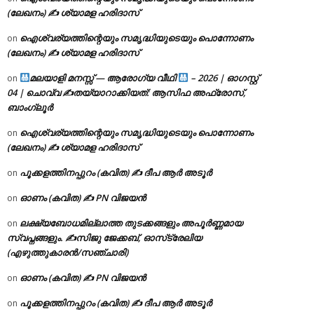
(ലേഖനം) ✍ ശ്യാമള ഹരിദാസ്
ഐശ്വര്യത്തിന്റെയും സമൃദ്ധിയുടെയും പൊന്നോണം
on
(ലേഖനം) ✍ ശ്യാമള ഹരിദാസ്
മലയാളി മനസ്സ് — ആരോഗ്യ വീഥി
– 2026 | ഓഗസ്റ്റ്
on
04 | ചൊവ്വ ✍
തയ്യാറാക്കിയത്: ആസിഫ അഫ്രോസ്,
ബാംഗ്ലൂർ
ഐശ്വര്യത്തിന്റെയും സമൃദ്ധിയുടെയും പൊന്നോണം
on
(ലേഖനം) ✍ ശ്യാമള ഹരിദാസ്
പൂക്കളത്തിനപ്പുറം (കവിത) ✍ ദീപ ആർ അടൂർ
on
ഓണം (കവിത) ✍ PN വിജയൻ
on
ലക്ഷ്യബോധമില്ലാത്ത തുടക്കങ്ങളും അപൂർണ്ണമായ
on
സ്വപ്നങ്ങളും. ✍️സിജു ജേക്കബ്, ഓസ്‌ട്രേലിയ
(എഴുത്തുകാരൻ/സഞ്ചാരി)
ഓണം (കവിത) ✍ PN വിജയൻ
on
പൂക്കളത്തിനപ്പുറം (കവിത) ✍ ദീപ ആർ അടൂർ
on