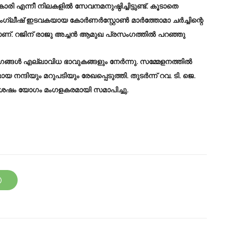
വികാരി എന്നീ നിലകളിൽ സേവനമനുഷ്ഠിച്ചിട്ടുണ്ട്. കൂടാതെ
ഗ്ലീഷ് ഇടവകയായ കോർണർസ്റ്റോൺ മാർത്തോമാ ചർച്ചിന്റെ
്. റജിന് രാജു അച്ചൻ ആമുഖ പ്രസംഗത്തിൽ പറഞ്ഞു
ംഗങ്ങൾ എല്ലാവിധ ഭാവുകങ്ങളും നേർന്നു. സമ്മേളനത്തിൽ
ന്ദിയും മറുപടിയും രേഖപ്പെടുത്തി. തുടർന്ന് റവ. ടി. ജെ.
 ശേഷം യോഗം മംഗളകരമായി സമാപിച്ചു.