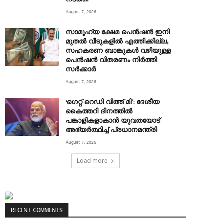
August 7, 2026
സാമൂഹ്യ ക്ഷേമ പെൻഷൻ ഇനി
മുതൽ വീടുകളിൽ എത്തിക്കില്ല;
സഹകരണ ബാങ്കുകൾ വഴിയുള്ള
പെൻഷൻ വിതരണം നിർത്തി
സർക്കാർ
August 7, 2026
‘ഗെറ്റ് റെഡി വിത്ത് മി’: ദേശീയ
കൈത്തറി ദിനത്തിൽ
പങ്കാളികളാകാൻ യുവതയോട്
അഭ്യർത്ഥിച്ച് പ്രധാനമന്ത്രി
August 7, 2026
Load more
RECENT COMMENTS