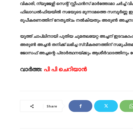
വികാരി, ന്യൂജേഴ്സി സെന്റ് സ്റ്റീഫൻസ് മാർത്തോമാ ചർച്ച് 
ഫിലാഡൽഫിയയിൽ സഭയുടെ മൂന്നാമത്തെ സമ്പൂർണ്ണ ഇം
രൂപീകരണത്തിന് നേതൃത്വം നൽകിയതും അരുൺ അച്ചനാണ
യൂത്ത് ചാപ്ലിനായി പുതിയ ചുമതലയേറ്റ അച്ചന് ഇടവകാ
അരുൺ അച്ചൻ തനിക്ക് ലഭിച്ച സ്വീകരണത്തിന് സമുചിതമായ ന
ജോസഫ് അച്ചന്റെ പ്രാർത്ഥനയ്ക്കും ആശീർവാദത്തിനും
വാർത്ത:
പി പി ചെറിയാൻ
Share