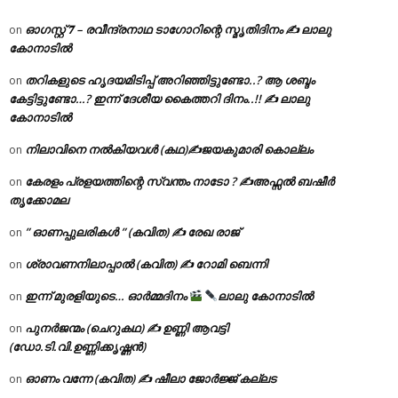
ഓഗസ്റ്റ് 𝟕 – രവീന്ദ്രനാഥ ടാഗോറിന്റെ സ്മൃതിദിനം ✍ ലാലു
on
കോനാടിൽ
തറികളുടെ ഹൃദയമിടിപ്പ് അറിഞ്ഞിട്ടുണ്ടോ..? ആ ശബ്ദം
on
കേട്ടിട്ടുണ്ടോ…? ഇന്ന് ദേശീയ കൈത്തറി ദിനം..!! ✍ ലാലു
കോനാടിൽ
നിലാവിനെ നൽകിയവൾ (കഥ)✍ജയകുമാരി കൊല്ലം
on
കേരളം പ്രളയത്തിന്റെ സ്വന്തം നാടോ ? ✍️അഫ്സൽ ബഷീർ
on
തൃക്കോമല
” ഓണപ്പുലരികൾ ” (കവിത) ✍ രേഖ രാജ്
on
ശ്രാവണനിലാപ്പാൽ (കവിത) ✍ റോമി ബെന്നി
on
ഇന്ന് മുരളിയുടെ… ഓർമ്മദിനം
ലാലു കോനാടിൽ
on
പുനർജന്മം (ചെറുകഥ) ✍ ഉണ്ണി ആവട്ടി
on
(ഡോ.ടി.വി.ഉണ്ണിക്കൃഷ്ണൻ)
ഓണം വന്നേ (കവിത) ✍ ഷീലാ ജോർജ്ജ് കല്ലട
on