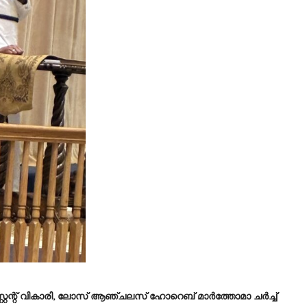
സ്റ്റന്റ് വികാരി, ലോസ് ആഞ്ചലസ് ഹോറെബ് മാർത്തോമാ ചർച്ച്