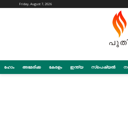
Friday, August 7, 2026
ഹോം
അമേരിക്ക
കേരളം
ഇന്ത്യ
സ്പെഷ്യൽ
നാ