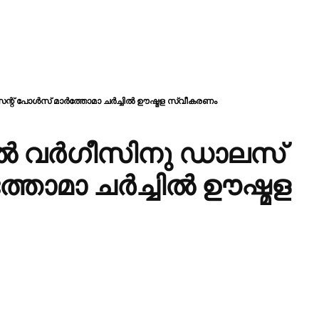
റ് പോൾസ് മാർത്തോമാ ചർച്ചിൽ ഊഷ്മള സ്വീകരണം
 വർഗീസിനു ഡാലസ്
്തോമാ ചർച്ചിൽ ഊഷ്മള