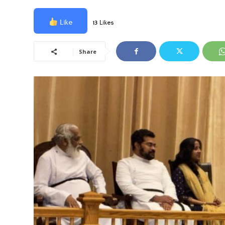
Like
13 Likes
Share