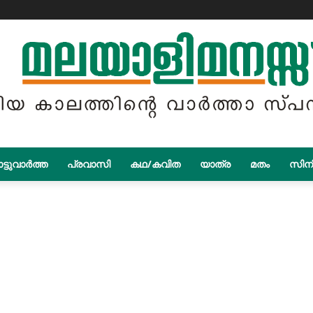
ട്ടുവാർത്ത
പ്രവാസി
കഥ/കവിത
യാത്ര
മതം
സിന