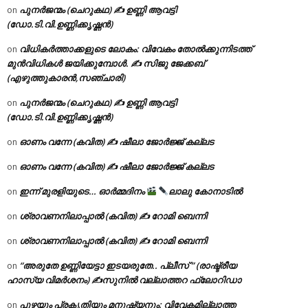
പുനർജന്മം (ചെറുകഥ) ✍ ഉണ്ണി ആവട്ടി
on
(ഡോ.ടി.വി.ഉണ്ണിക്കൃഷ്ണൻ)
വിധികർത്താക്കളുടെ ലോകം: വിവേകം തോൽക്കുന്നിടത്ത്
on
മുൻവിധികൾ ജയിക്കുമ്പോൾ. ✍️ സിജു ജേക്കബ്
(എഴുത്തുകാരൻ,സഞ്ചാരി)
പുനർജന്മം (ചെറുകഥ) ✍ ഉണ്ണി ആവട്ടി
on
(ഡോ.ടി.വി.ഉണ്ണിക്കൃഷ്ണൻ)
ഓണം വന്നേ (കവിത) ✍ ഷീലാ ജോർജ്ജ് കല്ലട
on
ഓണം വന്നേ (കവിത) ✍ ഷീലാ ജോർജ്ജ് കല്ലട
on
ഇന്ന് മുരളിയുടെ… ഓർമ്മദിനം
ലാലു കോനാടിൽ
on
ശ്രാവണനിലാപ്പാൽ (കവിത) ✍ റോമി ബെന്നി
on
ശ്രാവണനിലാപ്പാൽ (കവിത) ✍ റോമി ബെന്നി
on
“അരുതേ ഉണ്ണിയേട്ടാ ഇടയരുതേ.. പ്ലീസ് ” (രാഷ്ട്രീയ
on
ഹാസ്യ വിമർശനം) ✍സുനിൽ വല്ലാത്തറ ഫ്ലോറിഡാ
പുഴയും പ്രകൃതിയും മനുഷ്യനും: വിവേകമില്ലാത്ത
on