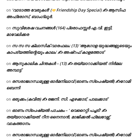
‘വാടാത്ത വേരുകൾ’ (
Friendship Day Special) ✍ ആസിഫ
on
അഫ്രോസ്, ബാംഗ്ലൂർ.
സുവിശേഷ വചനങ്ങൾ (164) പ്രൊഫസ്സർ എ.വി. ഇട്ടി,
on
മാവേലിക്കര
സ സ സ ക്ലാസിക് വാരഫലം: (13) ‘ആഗോള യുദ്ധങ്ങളുടെയും
on
കാപട്യത്തിന്റെയും കാലം’ ✍ അഷ്റഫ് കാളത്തോട്
ആനുകാലിക ചിന്തകൾ – (13) ✍ തയ്യാറാക്കിയത്: നിർമല
on
അമ്പാട്ട്
രസരാജഗന്ധമുള്ള ഓർമനിലാവ് (ഓണം സ്‌പെഷ്യൽ) ✍റോമി
on
ബെന്നി
ഒരുക്കം (കവിത) ✍ രജനി. സി. എഴക്കാട്, പാലക്കാട്
on
ഓണം സ്പെഷ്യൽ പാചകം – ‘ വെറൈറ്റി പച്ചടി’ ✍
on
തയ്യാറാക്കിയത്: റീന നൈനാൻ, മാജിക്കൽ ഫ്ലേവേഴ്സ്,
വാകത്താനം
രസരാജഗന്ധമുള്ള ഓർമനിലാവ് (ഓണം സ്‌പെഷ്യൽ) ✍റോമി
on