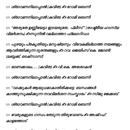
ശ്രാവണനിലാപ്പാൽ (കവിത) ✍ റോമി ബെന്നി
on
ശ്രാവണനിലാപ്പാൽ (കവിത) ✍ റോമി ബെന്നി
on
“അരുതേ ഉണ്ണിയേട്ടാ ഇടയരുതേ.. പ്ലീസ് ” (രാഷ്ട്രീയ ഹാസ്യ
on
വിമർശനം) ✍സുനിൽ വല്ലാത്തറ ഫ്ലോറിഡാ
പുഴയും പ്രകൃതിയും മനുഷ്യനും: വിവേകമില്ലാത്ത നയങ്ങളും
on
ആവർത്തിക്കുന്ന ദുരന്തങ്ങളും ✍ റവ. ജെയിംസ് കെ. ജോൺ
(ലബ്ബക്ക്, ടെക്സാസ്)
ഓണക്കാലം….. (കവിത) ✍ വി.കെ. അശോകൻ
on
ശ്രാവണനിലാപ്പാൽ (കവിത) ✍ റോമി ബെന്നി
on
“വാക്കുകൾ ആയുധമാകാതിരിക്കട്ടെ: ബന്ധങ്ങൾ
on
കാത്തുസൂക്ഷിക്കുന്ന നവവിമർശന സംസ്കാരം” ✍️ സിജു ജേക്കബ്
ശ്രാവണനിലാപ്പാൽ (കവിത) ✍ റോമി ബെന്നി
on
വേരുകളുടെ ഗന്ധം തേടുന്ന തിരുവോണം ✍ അഷ്റഫ്
on
കാളത്തോട്