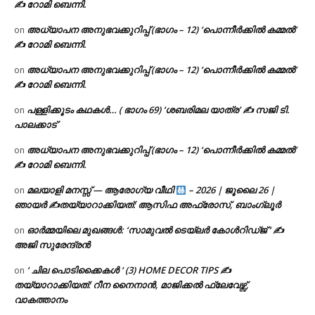
✍ റോമി ബെന്നി.
അധ്യാപന അനുഭവക്കുറിപ്പ് (ഭാഗം – 12) ‘പൊന്നീർക്കിൽ കമ്മൽ’
on
✍ റോമി ബെന്നി.
അധ്യാപന അനുഭവക്കുറിപ്പ് (ഭാഗം – 12) ‘പൊന്നീർക്കിൽ കമ്മൽ’
on
✍ റോമി ബെന്നി.
പള്ളിക്കൂടം കഥകൾ… ( ഭാഗം 69) ‘ശബരിമല യാത്ര’ ✍ സജി ടി.
on
പാലക്കാട്
അധ്യാപന അനുഭവക്കുറിപ്പ് (ഭാഗം – 12) ‘പൊന്നീർക്കിൽ കമ്മൽ’
on
✍ റോമി ബെന്നി.
മലയാളി മനസ്സ് — ആരോഗ്യ വീഥി
– 2026 | ജൂലൈ 26 |
on
ഞായർ ✍
തയ്യാറാക്കിയത്: ആസിഫ അഫ്രോസ്, ബാംഗ്ലൂർ
ഓർമ്മയിലെ മുഖങ്ങൾ: ‘സാമുവൽ ടെയ്ലർ കോൾറിഡ്ജ് ‘ ✍
on
അജി സുരേന്ദ്രൻ
‘ ചില പൊടിക്കൈകൾ ‘ (3) HOME DECOR TIPS ✍
on
തയ്യാറാക്കിയത്: റീന നൈനാൻ, മാജിക്കൽ ഫ്ലേവേഴ്സ്,
വാകത്താനം