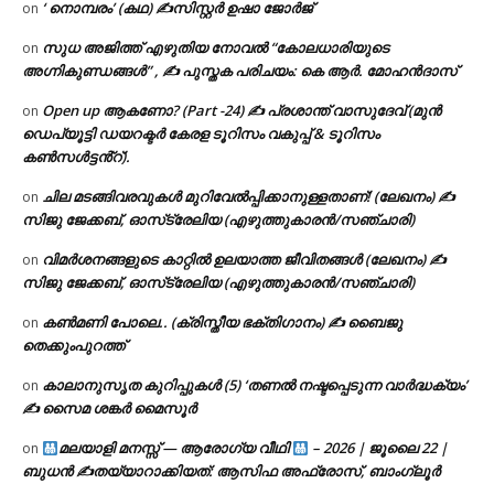
‘ നൊമ്പരം’ (കഥ) ✍സിസ്റ്റർ ഉഷാ ജോർജ്
on
സുധ അജിത്ത് എഴുതിയ നോവൽ “കോലധാരിയുടെ
on
അഗ്നികുണ്ഡങ്ങള്‍” , ✍ പുസ്തക പരിചയം: കെ ആർ. മോഹൻദാസ്
Open up ആകണോ? (Part -24) ✍ പ്രശാന്ത് വാസുദേവ് (മുൻ
on
ഡെപ്യൂട്ടി ഡയറക്ടർ കേരള ടൂറിസം വകുപ്പ് & ടൂറിസം
കൺസൾട്ടൻ്റ്).
ചില മടങ്ങിവരവുകൾ മുറിവേൽപ്പിക്കാനുള്ളതാണ്! (ലേഖനം) ✍️
on
സിജു ജേക്കബ്, ഓസ്‌ട്രേലിയ (എഴുത്തുകാരൻ/സഞ്ചാരി)
വിമർശനങ്ങളുടെ കാറ്റിൽ ഉലയാത്ത ജീവിതങ്ങൾ (ലേഖനം) ✍️
on
സിജു ജേക്കബ്, ഓസ്‌ട്രേലിയ (എഴുത്തുകാരൻ/സഞ്ചാരി)
കൺമണി പോലെ.. (ക്രിസ്തീയ ഭക്തിഗാനം) ✍ ബൈജു
on
തെക്കുംപുറത്ത്
കാലാനുസൃത കുറിപ്പുകൾ (5) ‘തണൽ നഷ്ടപ്പെടുന്ന വാർദ്ധക്യം’
on
✍ സൈമ ശങ്കർ മൈസൂർ
മലയാളി മനസ്സ് — ആരോഗ്യ വീഥി
– 2026 | ജൂലൈ 22 |
on
ബുധൻ ✍
തയ്യാറാക്കിയത്: ആസിഫ അഫ്രോസ്, ബാംഗ്ലൂർ