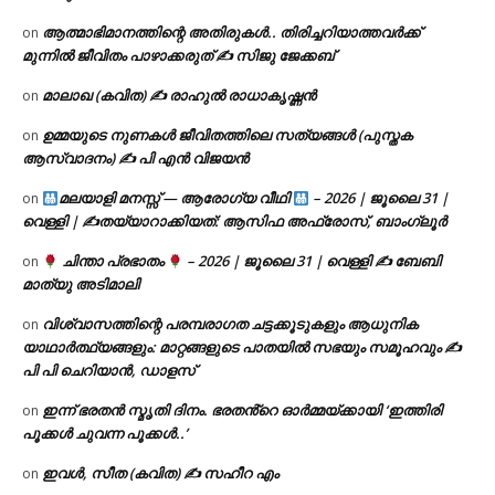
ആത്മാഭിമാനത്തിന്റെ അതിരുകൾ.. തിരിച്ചറിയാത്തവർക്ക്
on
മുന്നിൽ ജീവിതം പാഴാക്കരുത് ✍️ സിജു ജേക്കബ്
മാലാഖ (കവിത) ✍ രാഹുൽ രാധാകൃഷ്ണൻ
on
ഉമ്മയുടെ നുണകൾ ജീവിതത്തിലെ സത്യങ്ങൾ (പുസ്തക
on
ആസ്വാദനം) ✍ പി എൻ വിജയൻ
മലയാളി മനസ്സ് — ആരോഗ്യ വീഥി
– 2026 | ജൂലൈ 31 |
on
വെള്ളി | ✍
തയ്യാറാക്കിയത്: ആസിഫ അഫ്രോസ്, ബാംഗ്ലൂർ
ചിന്താ പ്രഭാതം
– 2026 | ജൂലൈ 31 | വെള്ളി ✍
ബേബി
on
മാത്യു അടിമാലി
വിശ്വാസത്തിന്റെ പരമ്പരാഗത ചട്ടക്കൂടുകളും ആധുനിക
on
യാഥാർത്ഥ്യങ്ങളും: മാറ്റങ്ങളുടെ പാതയിൽ സഭയും സമൂഹവും ✍
പി പി ചെറിയാൻ, ഡാളസ്
ഇന്ന് ഭരതൻ സ്മൃതി ദിനം. ഭരതൻ്റെ ഓർമ്മയ്ക്കായി ‘ഇത്തിരി
on
പൂക്കൾ ചുവന്ന പൂക്കൾ..’
ഇവൾ, സീത (കവിത) ✍ സഹീറ എം
on