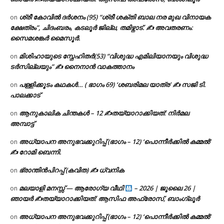
ശ്രീ കോവിൽ ദർശനം (95) “ശ്രീ ശക്തി ബാല നര മുഖ വിനായക
on
ക്ഷേത്രം”, ചിദംബരം, കടലൂർ ജില്ല, തമിഴ്നാട്. ✍ അവതരണം:
സൈമശങ്കർ മൈസൂർ.
മിശിഹായുടെ സ്നേഹിതർ(53) “വിശുദ്ധ എമിലിയാനയും വിശുദ്ധ
on
ടര്‍സില്ലയും” ✍ നൈനാൻ വാകത്താനം
പള്ളിക്കൂടം കഥകൾ… ( ഭാഗം 69) ‘ശബരിമല യാത്ര’ ✍ സജി ടി.
on
പാലക്കാട്
ആനുകാലിക ചിന്തകൾ – 12 ✍തയ്യാറാക്കിയത്: നിർമല
on
അമ്പാട്ട്
അധ്യാപന അനുഭവക്കുറിപ്പ് (ഭാഗം – 12) ‘പൊന്നീർക്കിൽ കമ്മൽ’
on
✍ റോമി ബെന്നി.
ഭ്രാന്തിൻപിറപ്പ് (കവിത) ✍ ധ്വനിക
on
മലയാളി മനസ്സ് — ആരോഗ്യ വീഥി
– 2026 | ജൂലൈ 26 |
on
ഞായർ ✍
തയ്യാറാക്കിയത്: ആസിഫ അഫ്രോസ്, ബാംഗ്ലൂർ
അധ്യാപന അനുഭവക്കുറിപ്പ് (ഭാഗം – 12) ‘പൊന്നീർക്കിൽ കമ്മൽ’
on