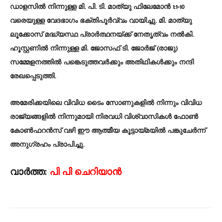
ഡാളസിൽ നിന്നുള്ള മി. പി. ടി. മാത്യു ഫിലേമോൻ 1:1-10
വരെയുള്ള വേദഭാഗം ഭക്തിപൂർവ്വം വായിച്ചു. മി. മാത്യു
ലൂക്കോസ് മദ്ധ്യസ്ഥ പ്രാർത്ഥനയ്ക്ക് നേതൃത്വം നൽകി.
ഹൂസ്റ്റണിൽ നിന്നുള്ള മി. ജോസഫ് ടി. ജോർജ് (രാജു)
സമ്മേളനത്തിൽ പങ്കെടുത്തവർക്കും അതിഥികൾക്കും നന്ദി
രേഖപ്പെടുത്തി.
അമേരിക്കയിലെ വിവിധ ടൈം സോണുകളിൽ നിന്നും വിവിധ
രാജ്യങ്ങളിൽ നിന്നുമായി നിരവധി വിശ്വാസികൾ ഫോൺ
കോൺഫറൻസ് വഴി ഈ ആത്മീയ കൂട്ടായ്മയിൽ പങ്കുചേർന്ന്
അനുഗ്രഹം പ്രാപിച്ചു.
വാർത്ത:
പി പി ചെറിയാൻ