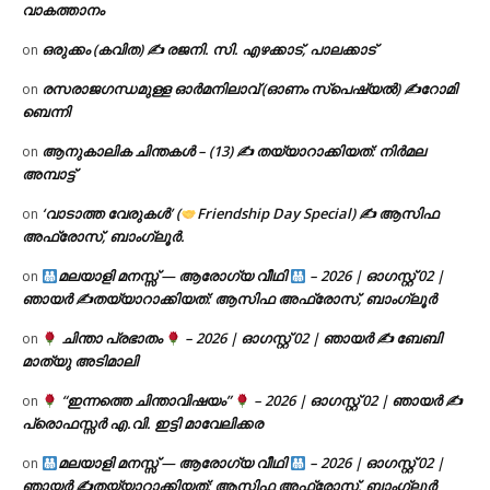
വാകത്താനം
ഒരുക്കം (കവിത) ✍ രജനി. സി. എഴക്കാട്, പാലക്കാട്
on
രസരാജഗന്ധമുള്ള ഓർമനിലാവ് (ഓണം സ്‌പെഷ്യൽ) ✍റോമി
on
ബെന്നി
ആനുകാലിക ചിന്തകൾ – (13) ✍ തയ്യാറാക്കിയത്: നിർമല
on
അമ്പാട്ട്
‘വാടാത്ത വേരുകൾ’ (
Friendship Day Special) ✍ ആസിഫ
on
അഫ്രോസ്, ബാംഗ്ലൂർ.
മലയാളി മനസ്സ് — ആരോഗ്യ വീഥി
– 2026 | ഓഗസ്റ്റ് 02 |
on
ഞായർ ✍
തയ്യാറാക്കിയത്: ആസിഫ അഫ്രോസ്, ബാംഗ്ലൂർ
ചിന്താ പ്രഭാതം
– 2026 | ഓഗസ്റ്റ് 02 | ഞായർ ✍
ബേബി
on
മാത്യു അടിമാലി
“ഇന്നത്തെ ചിന്താവിഷയം”
– 2026 | ഓഗസ്റ്റ് 02 | ഞായർ ✍
on
പ്രൊഫസ്സർ എ.വി. ഇട്ടി മാവേലിക്കര
മലയാളി മനസ്സ് — ആരോഗ്യ വീഥി
– 2026 | ഓഗസ്റ്റ് 02 |
on
ഞായർ ✍
തയ്യാറാക്കിയത്: ആസിഫ അഫ്രോസ്, ബാംഗ്ലൂർ