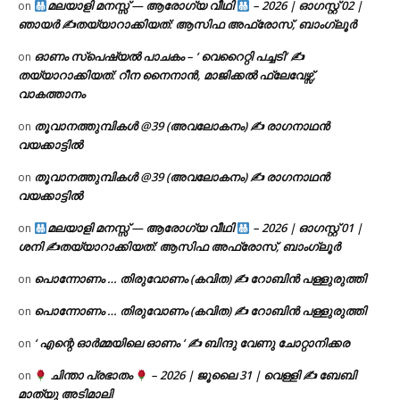
മലയാളി മനസ്സ് — ആരോഗ്യ വീഥി
– 2026 | ഓഗസ്റ്റ് 02 |
on
ഞായർ ✍
തയ്യാറാക്കിയത്: ആസിഫ അഫ്രോസ്, ബാംഗ്ലൂർ
ഓണം സ്പെഷ്യൽ പാചകം – ‘ വെറൈറ്റി പച്ചടി’ ✍
on
തയ്യാറാക്കിയത്: റീന നൈനാൻ, മാജിക്കൽ ഫ്ലേവേഴ്സ്,
വാകത്താനം
തൂവാനത്തുമ്പികൾ @39 (അവലോകനം) ✍ രാഗനാഥൻ
on
വയക്കാട്ടിൽ
തൂവാനത്തുമ്പികൾ @39 (അവലോകനം) ✍ രാഗനാഥൻ
on
വയക്കാട്ടിൽ
മലയാളി മനസ്സ് — ആരോഗ്യ വീഥി
– 2026 | ഓഗസ്റ്റ് 01 |
on
ശനി ✍
തയ്യാറാക്കിയത്: ആസിഫ അഫ്രോസ്, ബാംഗ്ലൂർ
പൊന്നോണം … തിരുവോണം (കവിത) ✍ റോബിൻ പള്ളുരുത്തി
on
പൊന്നോണം … തിരുവോണം (കവിത) ✍ റോബിൻ പള്ളുരുത്തി
on
‘ എന്റെ ഓർമ്മയിലെ ഓണം ‘ ✍ ബിന്ദു വേണു ചോറ്റാനിക്കര
on
ചിന്താ പ്രഭാതം
– 2026 | ജൂലൈ 31 | വെള്ളി ✍
ബേബി
on
മാത്യു അടിമാലി