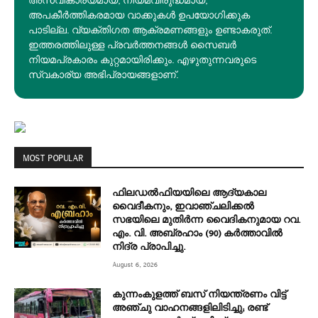
അസ്വീകാര്യമായ, നിയമവിരുദ്ധമായ,
അപകീര്‍ത്തികരമായ വാക്കുകൾ ഉപയോഗിക്കുക
പാടില്ല. വ്യക്തിഗത ആക്രമണങ്ങളും ഉണ്ടാകരുത്.
ഇത്തരത്തിലുള്ള പ്രവർത്തനങ്ങൾ സൈബർ
നിയമപ്രകാരം കുറ്റമായിരിക്കും. എഴുതുന്നവരുടെ
സ്വകാര്യ അഭിപ്രായങ്ങളാണ്.
MOST POPULAR
ഫിലഡൽഫിയയിലെ ആദ്യകാല
വൈദീകനും, ഇവാഞ്ചലിക്കൽ
സഭയിലെ മുതിർന്ന വൈദികനുമായ റവ.
എം. വി. അബ്രഹാം (90) കർത്താവിൽ
നിദ്ര പ്രാപിച്ചു.
August 6, 2026
കുന്നംകുളത്ത് ബസ് നിയന്ത്രണം വിട്ട്
അഞ്ചു വാഹനങ്ങളിലിടിച്ചു; രണ്ട്