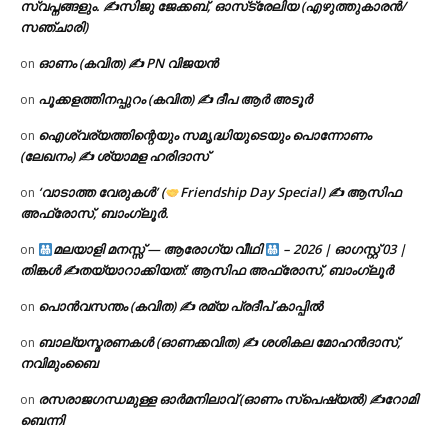
സ്വപ്നങ്ങളും. ✍️സിജു ജേക്കബ്, ഓസ്‌ട്രേലിയ (എഴുത്തുകാരൻ/
സഞ്ചാരി)
ഓണം (കവിത) ✍ PN വിജയൻ
on
പൂക്കളത്തിനപ്പുറം (കവിത) ✍ ദീപ ആർ അടൂർ
on
ഐശ്വര്യത്തിന്റെയും സമൃദ്ധിയുടെയും പൊന്നോണം
on
(ലേഖനം) ✍ ശ്യാമള ഹരിദാസ്
‘വാടാത്ത വേരുകൾ’ (
Friendship Day Special) ✍ ആസിഫ
on
അഫ്രോസ്, ബാംഗ്ലൂർ.
മലയാളി മനസ്സ് — ആരോഗ്യ വീഥി
– 2026 | ഓഗസ്റ്റ് 03 |
on
തിങ്കൾ ✍
തയ്യാറാക്കിയത്: ആസിഫ അഫ്രോസ്, ബാംഗ്ലൂർ
പൊൻവസന്തം (കവിത) ✍ രമ്യ പ്രദീപ് കാപ്പിൽ
on
ബാല്യസ്മരണകൾ (ഓണക്കവിത) ✍ ശശികല മോഹൻദാസ്,
on
നവിമുംബൈ
രസരാജഗന്ധമുള്ള ഓർമനിലാവ് (ഓണം സ്‌പെഷ്യൽ) ✍റോമി
on
ബെന്നി