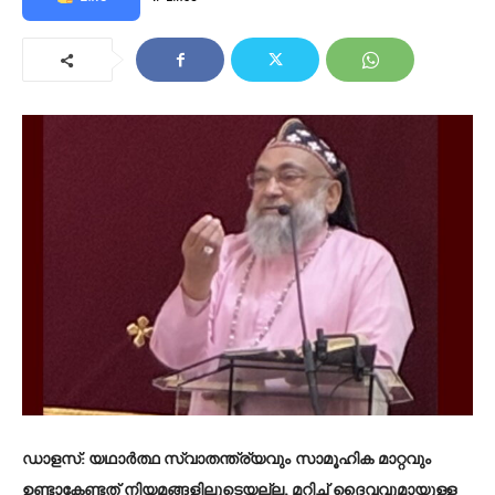
ഡാളസ്:
യഥാർത്ഥ സ്വാതന്ത്ര്യവും സാമൂഹിക മാറ്റവും
ഉണ്ടാകേണ്ടത് നിയമങ്ങളിലൂടെയല്ല, മറിച്ച് ദൈവവുമായുള്ള