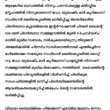
ആഴമേറിയ ബന്ധത്തിൽ നിന്നും പരസ്പരമുള്ള ക്രിസ്തീയ
സ്നേഹത്തിൽ നിന്നുമാണെന്ന് ഡോ. യുയാക്കിം മാർ കൂറിലോസ്
സഫ്രഗൻ മെത്രാപ്പോലീത്ത ഓർമിപ്പിച്ചു അന്തർദേശീയ
പ്രാർത്ഥനാ കൂട്ടായ്മയായ ഇന്റർനാഷണൽ പ്രയർ ലൈന്റെ
630-ാമത് പ്രാർത്ഥനാ സമ്മേളനത്തിൽ ജൂൺ 9 ചൊവ്വാഴ്ച
രാത്രി മുഖ്യ സന്ദേശം നൽകുകയായിരുന്നു തിരുമേനി
.അമേരിക്കയിൽ ഹ്രസ്വ സന്ദർശനത്തിനായി എത്തിച്ചേർന്ന
മാർത്തോമ്മാ സഭയുടെ സഫ്രഗൻ മെത്രാപ്പോലീത്ത റൈറ്റ്
റവ. ഡോ. യുയാക്കിം മാർ കൂറിലോസ് ഡാളസ്സിൽ നിന്നാണ്
സമ്മേളനത്തിൽ മുഖ്യപ്രഭാഷണം നടത്തിയത് . ദൈവത്തിന്റെ
ശക്തമായ പ്രവൃത്തികളിൽ വിശ്വസിച്ച്, പ്രതികൂല
സാഹചര്യങ്ങളിൽ ഒന്നിച്ച് പ്രാർത്ഥിക്കേണ്ടതിന്റെ
ആവശ്യകതയെക്കുറിച്ച് അദ്ദേഹം തന്റെ സന്ദേശത്തിൽ
ഓർമ്മിപ്പിച്ചു.
വിശുദ്ധ ബൈബിളിലെ ഫിലേമോന് എഴുതിയ ലേഖനം ഒന്നാം