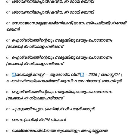
ശ്രാവണനിലാപ്പാൽ (കവിത) ✍ റോമി ബെന്നി
on
ശ്രാവണനിലാപ്പാൽ (കവിത) ✍ റോമി ബെന്നി
on
രസരാജഗന്ധമുള്ള ഓർമനിലാവ് (ഓണം സ്‌പെഷ്യൽ) ✍റോമി
on
ബെന്നി
ഐശ്വര്യത്തിന്റെയും സമൃദ്ധിയുടെയും പൊന്നോണം
on
(ലേഖനം) ✍ ശ്യാമള ഹരിദാസ്
ഐശ്വര്യത്തിന്റെയും സമൃദ്ധിയുടെയും പൊന്നോണം
on
(ലേഖനം) ✍ ശ്യാമള ഹരിദാസ്
മലയാളി മനസ്സ് — ആരോഗ്യ വീഥി
– 2026 | ഓഗസ്റ്റ് 04 |
on
ചൊവ്വ ✍
തയ്യാറാക്കിയത്: ആസിഫ അഫ്രോസ്, ബാംഗ്ലൂർ
ഐശ്വര്യത്തിന്റെയും സമൃദ്ധിയുടെയും പൊന്നോണം
on
(ലേഖനം) ✍ ശ്യാമള ഹരിദാസ്
പൂക്കളത്തിനപ്പുറം (കവിത) ✍ ദീപ ആർ അടൂർ
on
ഓണം (കവിത) ✍ PN വിജയൻ
on
ലക്ഷ്യബോധമില്ലാത്ത തുടക്കങ്ങളും അപൂർണ്ണമായ
on