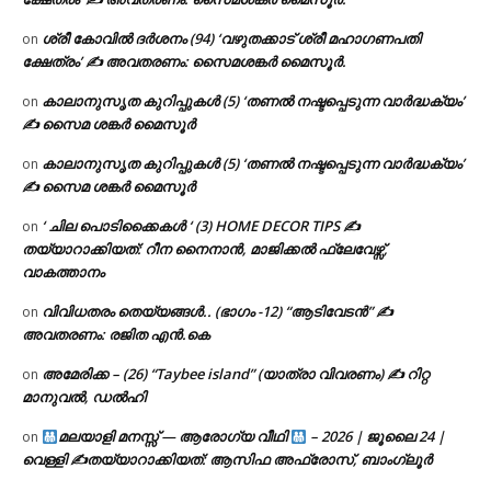
ശ്രീ കോവിൽ ദർശനം (94) ‘വഴുതക്കാട് ശ്രീ മഹാഗണപതി
on
ക്ഷേത്രം’ ✍ അവതരണം: സൈമശങ്കർ മൈസൂർ.
കാലാനുസൃത കുറിപ്പുകൾ (5) ‘തണൽ നഷ്ടപ്പെടുന്ന വാർദ്ധക്യം’
on
✍ സൈമ ശങ്കർ മൈസൂർ
കാലാനുസൃത കുറിപ്പുകൾ (5) ‘തണൽ നഷ്ടപ്പെടുന്ന വാർദ്ധക്യം’
on
✍ സൈമ ശങ്കർ മൈസൂർ
‘ ചില പൊടിക്കൈകൾ ‘ (3) HOME DECOR TIPS ✍
on
തയ്യാറാക്കിയത്: റീന നൈനാൻ, മാജിക്കൽ ഫ്ലേവേഴ്സ്,
വാകത്താനം
വിവിധതരം തെയ്യങ്ങൾ.. (ഭാഗം -12) “ആടിവേടൻ” ✍
on
അവതരണം: രജിത എൻ.കെ
അമേരിക്ക – (26) “Taybee island” (യാത്രാ വിവരണം) ✍ റിറ്റ
on
മാനുവൽ, ഡൽഹി
മലയാളി മനസ്സ് — ആരോഗ്യ വീഥി
– 2026 | ജൂലൈ 24 |
on
വെള്ളി ✍
തയ്യാറാക്കിയത്: ആസിഫ അഫ്രോസ്, ബാംഗ്ലൂർ