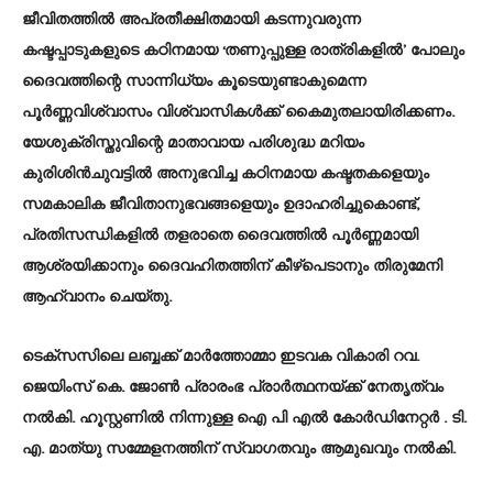
ജീവിതത്തിൽ അപ്രതീക്ഷിതമായി കടന്നുവരുന്ന
കഷ്ടപ്പാടുകളുടെ കഠിനമായ ‘തണുപ്പുള്ള രാത്രികളിൽ’ പോലും
ദൈവത്തിന്റെ സാന്നിധ്യം കൂടെയുണ്ടാകുമെന്ന
പൂർണ്ണവിശ്വാസം വിശ്വാസികൾക്ക് കൈമുതലായിരിക്കണം.
യേശുക്രിസ്തുവിന്റെ മാതാവായ പരിശുദ്ധ മറിയം
കുരിശിൻചുവട്ടിൽ അനുഭവിച്ച കഠിനമായ കഷ്ടതകളെയും
സമകാലിക ജീവിതാനുഭവങ്ങളെയും ഉദാഹരിച്ചുകൊണ്ട്,
പ്രതിസന്ധികളിൽ തളരാതെ ദൈവത്തിൽ പൂർണ്ണമായി
ആശ്രയിക്കാനും ദൈവഹിതത്തിന് കീഴ്‌പെടാനും തിരുമേനി
ആഹ്വാനം ചെയ്തു.
ടെക്സസിലെ ലബ്ബക്ക് മാർത്തോമ്മാ ഇടവക വികാരി റവ.
ജെയിംസ് കെ. ജോൺ പ്രാരംഭ പ്രാർത്ഥനയ്ക്ക് നേതൃത്വം
നൽകി. ഹൂസ്റ്റണിൽ നിന്നുള്ള ഐ പി എൽ കോർഡിനേറ്റർ . ടി.
എ. മാത്യു സമ്മേളനത്തിന് സ്വാഗതവും ആമുഖവും നൽകി.