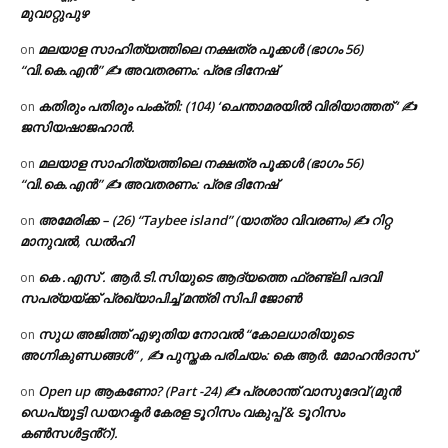
മുവാറ്റുപുഴ
മലയാള സാഹിത്യത്തിലെ നക്ഷത്ര പൂക്കൾ (ഭാഗം 56)
on
“വി.കെ.എൻ” ✍ അവതരണം: പ്രഭ ദിനേഷ്
കതിരും പതിരും പംക്തി: (104) ‘ചെന്താമരയിൽ വിരിയാത്തത് ‘ ✍
on
ജസിയഷാജഹാൻ.
മലയാള സാഹിത്യത്തിലെ നക്ഷത്ര പൂക്കൾ (ഭാഗം 56)
on
“വി.കെ.എൻ” ✍ അവതരണം: പ്രഭ ദിനേഷ്
അമേരിക്ക – (26) “Taybee island” (യാത്രാ വിവരണം) ✍ റിറ്റ
on
മാനുവൽ, ഡൽഹി
കെ .എസ് . ആർ.ടി.സിയുടെ ആദ്യത്തെ ഫ്രണ്ട്ലി പദവി
on
സപര്യയ്ക്ക് പ്രഖ്യാപിച്ച് മന്ത്രി സിപി ജോൺ
സുധ അജിത്ത് എഴുതിയ നോവൽ “കോലധാരിയുടെ
on
അഗ്നികുണ്ഡങ്ങള്‍” , ✍ പുസ്തക പരിചയം: കെ ആർ. മോഹൻദാസ്
Open up ആകണോ? (Part -24) ✍ പ്രശാന്ത് വാസുദേവ് (മുൻ
on
ഡെപ്യൂട്ടി ഡയറക്ടർ കേരള ടൂറിസം വകുപ്പ് & ടൂറിസം
കൺസൾട്ടൻ്റ്).