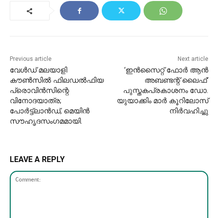
Previous article
Next article
വേൾഡ് മലയാളി
‘ഇൻസൈറ്റ് ഫോർ ആൻ
കൗൺസിൽ ഫിലഡൽഫിയ
അബണ്ടന്റ് ലൈഫ്’
പ്രൊവിൻസിന്റെ
പുസ്തകപ്രകാശനം ഡോ.
വിനോദയാത്ര;
യുയാക്കിം മാർ കൂറിലോസ്
പോർട്ട്‌ലാൻഡ്, മെയിൻ
നിർവഹിച്ചു
സൗഹൃദസംഗമമായി.
LEAVE A REPLY