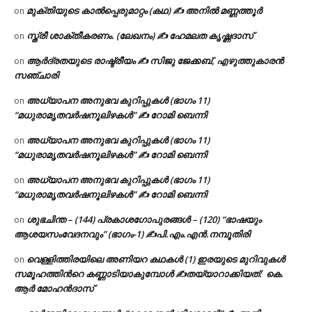
മുക്തിയുടെ കാൽപ്പെരുമാറ്റം (കഥ) ✍ അനിൽ മണ്ണത്തൂർ
on
സ്ത്രീ ശാക്തീകരണം. (ലേഖനം) ✍ ഹേമലത കൃഷ്ണദാസ്
on
ആർദ്രതയുടെ രാഷ്ട്രീയം ✍️ സിജു ജേക്കബ്, എഴുത്തുകാരൻ
on
സഞ്ചാരി
അധ്യാപന അനുഭവ കുറിപ്പുകൾ (ഭാഗം 11)
on
“മധുരാമൃതവർഷനൂലിഴകൾ” ✍ റോമി ബെന്നി
അധ്യാപന അനുഭവ കുറിപ്പുകൾ (ഭാഗം 11)
on
“മധുരാമൃതവർഷനൂലിഴകൾ” ✍ റോമി ബെന്നി
അധ്യാപന അനുഭവ കുറിപ്പുകൾ (ഭാഗം 11)
on
“മധുരാമൃതവർഷനൂലിഴകൾ” ✍ റോമി ബെന്നി
ശുഭചിന്ത – (144) പ്രകാശഗോപുരങ്ങൾ – (120) “ഭാഷയും
on
ആശയസംവേദനവും” (ഭാഗം-1) ✍പി.എം.എൻ.നമ്പൂതിരി
വെള്ളിത്തിരയിലെ അണിയറ കഥകൾ (1) ഇരയുടെ മുറിവുകൾ
on
സമൂഹത്തിന്‍റെ കണ്ണാടിയാകുമ്പോൾ ✍തയ്യാറാക്കിയത്: കെ.
ആര്‍ മോഹന്‍ദാസ്