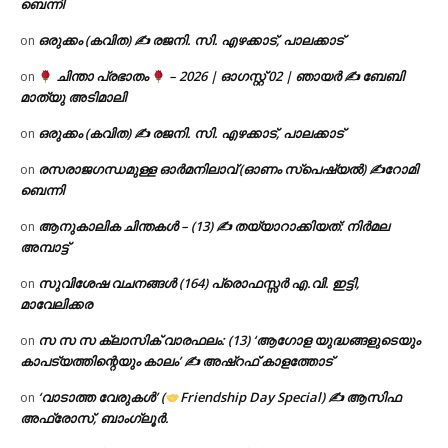
ബെന്നി
ഒരുക്കം (കവിത) ✍ രജനി. സി. എഴക്കാട്, പാലക്കാട്
on
ചിന്താ പ്രഭാതം
– 2026 | ഓഗസ്റ്റ് 02 | ഞായർ ✍
ബേബി
on
മാത്യു അടിമാലി
ഒരുക്കം (കവിത) ✍ രജനി. സി. എഴക്കാട്, പാലക്കാട്
on
രസരാജഗന്ധമുള്ള ഓർമനിലാവ് (ഓണം സ്‌പെഷ്യൽ) ✍റോമി
on
ബെന്നി
ആനുകാലിക ചിന്തകൾ – (13) ✍ തയ്യാറാക്കിയത്: നിർമല
on
അമ്പാട്ട്
സുവിശേഷ വചനങ്ങൾ (164) പ്രൊഫസ്സർ എ.വി. ഇട്ടി,
on
മാവേലിക്കര
സ സ സ ക്ലാസിക് വാരഫലം: (13) ‘ആഗോള യുദ്ധങ്ങളുടെയും
on
കാപട്യത്തിന്റെയും കാലം’ ✍ അഷ്റഫ് കാളത്തോട്
‘വാടാത്ത വേരുകൾ’ (
Friendship Day Special) ✍ ആസിഫ
on
അഫ്രോസ്, ബാംഗ്ലൂർ.