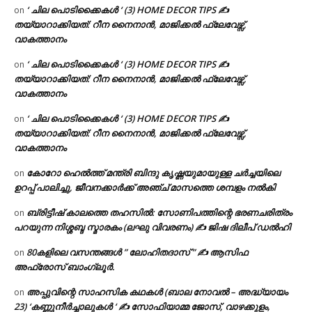
‘ ചില പൊടിക്കൈകൾ ‘ (3) HOME DECOR TIPS ✍
on
തയ്യാറാക്കിയത്: റീന നൈനാൻ, മാജിക്കൽ ഫ്ലേവേഴ്സ്,
വാകത്താനം
‘ ചില പൊടിക്കൈകൾ ‘ (3) HOME DECOR TIPS ✍
on
തയ്യാറാക്കിയത്: റീന നൈനാൻ, മാജിക്കൽ ഫ്ലേവേഴ്സ്,
വാകത്താനം
‘ ചില പൊടിക്കൈകൾ ‘ (3) HOME DECOR TIPS ✍
on
തയ്യാറാക്കിയത്: റീന നൈനാൻ, മാജിക്കൽ ഫ്ലേവേഴ്സ്,
വാകത്താനം
കോറോ ഹെൽത്ത് മന്ത്രി ബിന്ദു കൃഷ്ണയുമായുള്ള ചർച്ചയിലെ
on
ഉറപ്പ് പാലിച്ചു, ജീവനക്കാർക്ക് അഞ്ച് മാസത്തെ ശമ്പളം നൽകി
ബ്രിട്ടീഷ് കാലത്തെ തഹസിൽ: സോണിപത്തിന്റെ ഭരണചരിത്രം
on
പറയുന്ന നിശ്ശബ്ദ സ്മാരകം (ലഘു വിവരണം) ✍ ജിഷ ദിലീപ് ഡൽഹി
80കളിലെ വസന്തങ്ങൾ ” ലോഹിതദാസ് ” ✍ ആസിഫ
on
അഫ്രോസ് ബാംഗ്ലൂർ.
അപ്പുവിന്റെ സാഹസിക കഥകൾ (ബാല നോവൽ – അദ്ധ്യായം
on
23) ‘കണ്ണുനീർച്ചാലുകൾ ‘ ✍ സോഫിയാമ്മ ജോസ്, വാഴക്കുളം,