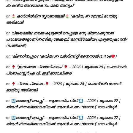
✍ കവിത അവലോകനം: മായ അനൂപ്
കാർഗിൽദിന സ്മരണഞ്ജലി
(കവിത) ✍ ബേബി മാത്യു
on
അടിമാലി
വിജയമല്ല; നമ്മെ കൂടുതൽ ഉറപ്പുള്ള മനുഷ്യരാക്കുന്നത്
on
പരാജയങ്ങളാണ് ✍️സിജു ജേക്കബ്, ഓസ്‌ട്രേലിയ (എഴുത്തുകാരൻ/
സഞ്ചാരി)
‘കിണറിനപ്പുറം’ (കവിത) ✍ വർഗീസ് റ്റി നൈനാൻ (Dil Se
)
on
“ഇന്നത്തെ ചിന്താവിഷയം”
– 2026 | ജൂലൈ 28 | ചൊവ്വ ✍
on
പ്രൊഫസ്സർ എ.വി. ഇട്ടി മാവേലിക്കര
ചിന്താ പ്രഭാതം
– 2026 | ജൂലൈ 28 | ചൊവ്വ ✍
ബേബി
on
മാത്യു അടിമാലി
മലയാളി മനസ്സ് — ആരോഗ്യ വീഥി
– 2026 | ജൂലൈ 27 |
on
തിങ്കൾ ✍
തയ്യാറാക്കിയത്: ആസിഫ അഫ്രോസ്, ബാംഗ്ലൂർ
മലയാളി മനസ്സ് — ആരോഗ്യ വീഥി
– 2026 | ജൂലൈ 27 |
on
തിങ്കൾ ✍
തയ്യാറാക്കിയത്: ആസിഫ അഫ്രോസ്, ബാംഗ്ലൂർ