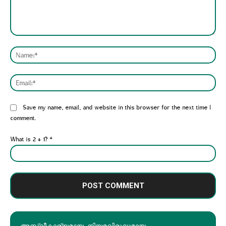
Comment:
Nam
Emai
Website:
Save my name, email, and website in this browser for the next time I
comment.
What is 2 + 1?
*