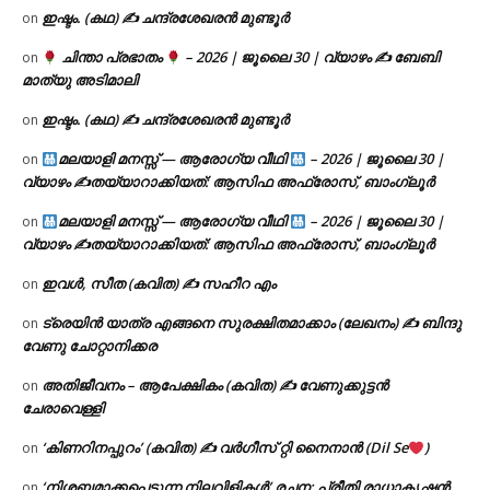
ഇഷ്ടം. (കഥ) ✍ ചന്ദ്രശേഖരൻ മുണ്ടൂർ
on
ചിന്താ പ്രഭാതം
– 2026 | ജൂലൈ 30 | വ്യാഴം ✍
ബേബി
on
മാത്യു അടിമാലി
ഇഷ്ടം. (കഥ) ✍ ചന്ദ്രശേഖരൻ മുണ്ടൂർ
on
മലയാളി മനസ്സ് — ആരോഗ്യ വീഥി
– 2026 | ജൂലൈ 30 |
on
വ്യാഴം ✍
തയ്യാറാക്കിയത്: ആസിഫ അഫ്രോസ്, ബാംഗ്ലൂർ
മലയാളി മനസ്സ് — ആരോഗ്യ വീഥി
– 2026 | ജൂലൈ 30 |
on
വ്യാഴം ✍
തയ്യാറാക്കിയത്: ആസിഫ അഫ്രോസ്, ബാംഗ്ലൂർ
ഇവൾ, സീത (കവിത) ✍ സഹീറ എം
on
ട്രെയിൻ യാത്ര എങ്ങനെ സുരക്ഷിതമാക്കാം (ലേഖനം) ✍ ബിന്ദു
on
വേണു ചോറ്റാനിക്കര
അതിജീവനം – ആപേക്ഷികം (കവിത) ✍ വേണുക്കുട്ടൻ
on
ചേരാവെള്ളി
‘കിണറിനപ്പുറം’ (കവിത) ✍ വർഗീസ് റ്റി നൈനാൻ (Dil Se
)
on
‘നിശബ്ദമാക്കപ്പെടുന്ന നിലവിളികൾ’ രചന: പ്രീതി രാധാകൃഷ്ണൻ.
on