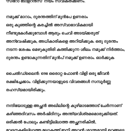
‘സീറോ ടോളറൻസ്’ നയം സ്വീകരിക്കണം.
നമുക്ക് മാറാം, ദുരന്തത്തിന് മുൻപേ ഉണരാം
ഒരു കുഞ്ഞിന്റെ കരച്ചിൽ അസ്വാഭാവികമായി
നീണ്ടുകേൾക്കുമ്പോൾ ആരും ചെവി അടയ്ക്കരുത്
അന്വേഷിക്കുക, അധികാരികളെ അറിയിക്കുക. ഒരു ദുരന്തം
നടന്ന ശേഷം മെഴുകുതിരി കത്തിക്കുന്ന ശീലം നമുക്ക് നിർത്താം;
ദുരന്തം ഉണ്ടാകുന്നതിന് മുൻപ് നമുക്ക് ഉണരാം. ഓർക്കുക
ചൈൽഡ്‌ലൈൻ: 1098 ഒരൊറ്റ ഫോൺ വിളി ഒരു ജീവൻ
രക്ഷിച്ചേക്കാം. വിളിക്കുന്നയാളുടെ വിവരങ്ങൾ സമ്പൂർണ്ണ
രഹസ്യമായിരിക്കും.
നന്ദിയോടുള്ള അച്ഛൻ അഖിലിന്റെ കുഴിമാടത്തോട് ചേർന്നാണ്
കഴിഞ്ഞദിവസം അർഷിദിനും അന്ത്യവിശ്രമമൊരുക്കിയത്.
ഒരിക്കൽ പോലും കണ്ടിട്ടില്ലാത്ത അച്ഛനരികിൽ,
വേദനകളില്ലാത്ത ലോകത്ത് ഇനി അവൻ ശാന്തമായി ഉറങ്ങട്ടെ.