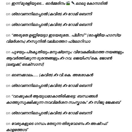
ഇന്ന് മുരളിയുടെ… ഓർമ്മദിനം
ലാലു കോനാടിൽ
on
ശ്രാവണനിലാപ്പാൽ (കവിത) ✍ റോമി ബെന്നി
on
ശ്രാവണനിലാപ്പാൽ (കവിത) ✍ റോമി ബെന്നി
on
“അരുതേ ഉണ്ണിയേട്ടാ ഇടയരുതേ.. പ്ലീസ് ” (രാഷ്ട്രീയ ഹാസ്യ
on
വിമർശനം) ✍സുനിൽ വല്ലാത്തറ ഫ്ലോറിഡാ
പുഴയും പ്രകൃതിയും മനുഷ്യനും: വിവേകമില്ലാത്ത നയങ്ങളും
on
ആവർത്തിക്കുന്ന ദുരന്തങ്ങളും ✍ റവ. ജെയിംസ് കെ. ജോൺ
(ലബ്ബക്ക്, ടെക്സാസ്)
ഓണക്കാലം….. (കവിത) ✍ വി.കെ. അശോകൻ
on
ശ്രാവണനിലാപ്പാൽ (കവിത) ✍ റോമി ബെന്നി
on
“വാക്കുകൾ ആയുധമാകാതിരിക്കട്ടെ: ബന്ധങ്ങൾ
on
കാത്തുസൂക്ഷിക്കുന്ന നവവിമർശന സംസ്കാരം” ✍️ സിജു ജേക്കബ്
ശ്രാവണനിലാപ്പാൽ (കവിത) ✍ റോമി ബെന്നി
on
വേരുകളുടെ ഗന്ധം തേടുന്ന തിരുവോണം ✍ അഷ്റഫ്
on
കാളത്തോട്