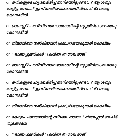
തറികളുടെ ഹൃദയമിടിപ്പ് അറിഞ്ഞിട്ടുണ്ടോ..? ആ ശബ്ദം
on
കേട്ടിട്ടുണ്ടോ…? ഇന്ന് ദേശീയ കൈത്തറി ദിനം..!! ✍ ലാലു
കോനാടിൽ
ഓഗസ്റ്റ് 𝟕 – രവീന്ദ്രനാഥ ടാഗോറിന്റെ സ്മൃതിദിനം ✍ ലാലു
on
കോനാടിൽ
നിലാവിനെ നൽകിയവൾ (കഥ)✍ജയകുമാരി കൊല്ലം
on
” ഓണപ്പുലരികൾ ” (കവിത) ✍ രേഖ രാജ്
on
ഓഗസ്റ്റ് 𝟕 – രവീന്ദ്രനാഥ ടാഗോറിന്റെ സ്മൃതിദിനം ✍ ലാലു
on
കോനാടിൽ
തറികളുടെ ഹൃദയമിടിപ്പ് അറിഞ്ഞിട്ടുണ്ടോ..? ആ ശബ്ദം
on
കേട്ടിട്ടുണ്ടോ…? ഇന്ന് ദേശീയ കൈത്തറി ദിനം..!! ✍ ലാലു
കോനാടിൽ
നിലാവിനെ നൽകിയവൾ (കഥ)✍ജയകുമാരി കൊല്ലം
on
കേരളം പ്രളയത്തിന്റെ സ്വന്തം നാടോ ? ✍️അഫ്സൽ ബഷീർ
on
തൃക്കോമല
” ഓണപ്പുലരികൾ ” (കവിത) ✍ രേഖ രാജ്
on