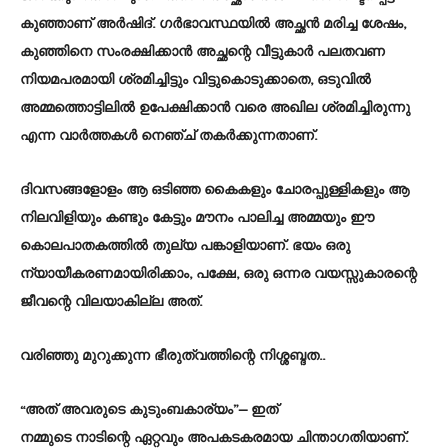
കുഞ്ഞാണ് അർഷിദ്. ഗർഭാവസ്ഥയിൽ അച്ഛൻ മരിച്ച ശേഷം,
കുഞ്ഞിനെ സംരക്ഷിക്കാൻ അച്ഛന്റെ വീട്ടുകാർ പലതവണ
നിയമപരമായി ശ്രമിച്ചിട്ടും വിട്ടുകൊടുക്കാതെ, ഒടുവിൽ
അമ്മത്തൊട്ടിലിൽ ഉപേക്ഷിക്കാൻ വരെ അഖില ശ്രമിച്ചിരുന്നു
എന്ന വാർത്തകൾ നെഞ്ച് തകർക്കുന്നതാണ്.
ദിവസങ്ങളോളം ആ ഒടിഞ്ഞ കൈകളും ചോരപ്പുള്ളികളും ആ
നിലവിളിയും കണ്ടും കേട്ടും മൗനം പാലിച്ച അമ്മയും ഈ
കൊലപാതകത്തിൽ തുല്യ പങ്കാളിയാണ്. ഭയം ഒരു
ന്യായീകരണമായിരിക്കാം, പക്ഷേ, ഒരു ഒന്നര വയസ്സുകാരന്റെ
ജീവന്റെ വിലയാകില്ല അത്.
വരിഞ്ഞു മുറുക്കുന്ന ഭീരുത്വത്തിന്റെ നിശ്ശബ്ദത..
“അത് അവരുടെ കുടുംബകാര്യം”— ഇത്
നമ്മുടെ നാടിന്റെ ഏറ്റവും അപകടകരമായ ചിന്താഗതിയാണ്.