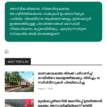
അസ്വീകാര്യമായ, നിയമവിരുദ്ധമായ,
അപകീര്‍ത്തികരമായ വാക്കുകൾ ഉപയോഗിക്കുക
പാടില്ല. വ്യക്തിഗത ആക്രമണങ്ങളും ഉണ്ടാകരുത്.
ഇത്തരത്തിലുള്ള പ്രവർത്തനങ്ങൾ സൈബർ
നിയമപ്രകാരം കുറ്റമായിരിക്കും. എഴുതുന്നവരുടെ
സ്വകാര്യ അഭിപ്രായങ്ങളാണ്.
MOST POPULAR
ഓണക്കാലത്തെ തിരക്ക് പരിഗണിച്ച്
റെയിൽവേ കേരളത്തിലേക്കും തിരിച്ചും 112
സർവ്വീസുകൾ പ്രഖ്യാപിച്ചു
August 7, 2026
മുല്ലപ്പെരിയാറിൽ ജലനിരപ്പ് ഉയർത്താൻ
കേരളം അനുവദിക്കില്ലെന്ന് മന്ത്രി