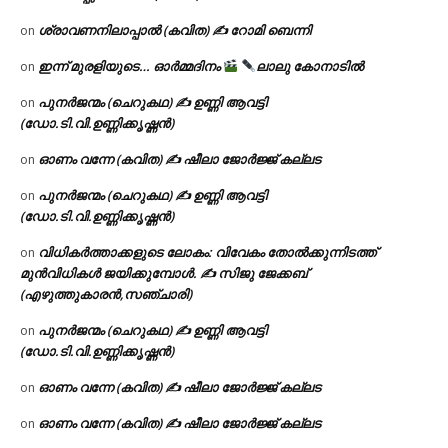
ശ്രാവണനിലാപ്പാൽ (കവിത) ✍ റോമി ബെന്നി
on
ഇന്ന് മുരളിയുടെ… ഓർമ്മദിനം
ലാലു കോനാടിൽ
on
പുനർജന്മം (ചെറുകഥ) ✍ ഉണ്ണി ആവട്ടി
on
(ഡോ.ടി.വി.ഉണ്ണിക്കൃഷ്ണൻ)
ഓണം വന്നേ (കവിത) ✍ ഷീലാ ജോർജ്ജ് കല്ലട
on
പുനർജന്മം (ചെറുകഥ) ✍ ഉണ്ണി ആവട്ടി
on
(ഡോ.ടി.വി.ഉണ്ണിക്കൃഷ്ണൻ)
വിധികർത്താക്കളുടെ ലോകം: വിവേകം തോൽക്കുന്നിടത്ത്
on
മുൻവിധികൾ ജയിക്കുമ്പോൾ. ✍️ സിജു ജേക്കബ്
(എഴുത്തുകാരൻ,സഞ്ചാരി)
പുനർജന്മം (ചെറുകഥ) ✍ ഉണ്ണി ആവട്ടി
on
(ഡോ.ടി.വി.ഉണ്ണിക്കൃഷ്ണൻ)
ഓണം വന്നേ (കവിത) ✍ ഷീലാ ജോർജ്ജ് കല്ലട
on
ഓണം വന്നേ (കവിത) ✍ ഷീലാ ജോർജ്ജ് കല്ലട
on