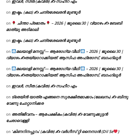
ഇവൾ, സീത (കവിത) ✍ സഹീറ എം
on
ഇഷ്ടം. (കഥ) ✍ ചന്ദ്രശേഖരൻ മുണ്ടൂർ
on
ചിന്താ പ്രഭാതം
– 2026 | ജൂലൈ 30 | വ്യാഴം ✍
ബേബി
on
മാത്യു അടിമാലി
ഇഷ്ടം. (കഥ) ✍ ചന്ദ്രശേഖരൻ മുണ്ടൂർ
on
മലയാളി മനസ്സ് — ആരോഗ്യ വീഥി
– 2026 | ജൂലൈ 30 |
on
വ്യാഴം ✍
തയ്യാറാക്കിയത്: ആസിഫ അഫ്രോസ്, ബാംഗ്ലൂർ
മലയാളി മനസ്സ് — ആരോഗ്യ വീഥി
– 2026 | ജൂലൈ 30 |
on
വ്യാഴം ✍
തയ്യാറാക്കിയത്: ആസിഫ അഫ്രോസ്, ബാംഗ്ലൂർ
ഇവൾ, സീത (കവിത) ✍ സഹീറ എം
on
ട്രെയിൻ യാത്ര എങ്ങനെ സുരക്ഷിതമാക്കാം (ലേഖനം) ✍ ബിന്ദു
on
വേണു ചോറ്റാനിക്കര
അതിജീവനം – ആപേക്ഷികം (കവിത) ✍ വേണുക്കുട്ടൻ
on
ചേരാവെള്ളി
‘കിണറിനപ്പുറം’ (കവിത) ✍ വർഗീസ് റ്റി നൈനാൻ (Dil Se
)
on