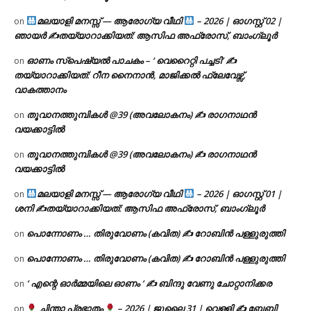
മലയാളി മനസ്സ് — ആരോഗ്യ വീഥി
– 2026 | ഓഗസ്റ്റ് 02 |
on
ഞായർ ✍
തയ്യാറാക്കിയത്: ആസിഫ അഫ്രോസ്, ബാംഗ്ലൂർ
ഓണം സ്പെഷ്യൽ പാചകം – ‘ വെറൈറ്റി പച്ചടി’ ✍
on
തയ്യാറാക്കിയത്: റീന നൈനാൻ, മാജിക്കൽ ഫ്ലേവേഴ്സ്,
വാകത്താനം
തൂവാനത്തുമ്പികൾ @39 (അവലോകനം) ✍ രാഗനാഥൻ
on
വയക്കാട്ടിൽ
തൂവാനത്തുമ്പികൾ @39 (അവലോകനം) ✍ രാഗനാഥൻ
on
വയക്കാട്ടിൽ
മലയാളി മനസ്സ് — ആരോഗ്യ വീഥി
– 2026 | ഓഗസ്റ്റ് 01 |
on
ശനി ✍
തയ്യാറാക്കിയത്: ആസിഫ അഫ്രോസ്, ബാംഗ്ലൂർ
പൊന്നോണം … തിരുവോണം (കവിത) ✍ റോബിൻ പള്ളുരുത്തി
on
പൊന്നോണം … തിരുവോണം (കവിത) ✍ റോബിൻ പള്ളുരുത്തി
on
‘ എന്റെ ഓർമ്മയിലെ ഓണം ‘ ✍ ബിന്ദു വേണു ചോറ്റാനിക്കര
on
ചിന്താ പ്രഭാതം
– 2026 | ജൂലൈ 31 | വെള്ളി ✍
ബേബി
on