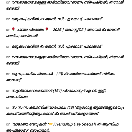
രസരാജഗന്ധമുള്ള ഓർമനിലാവ് (ഓണം സ്‌പെഷ്യൽ) ✍റോമി
on
ബെന്നി
ഒരുക്കം (കവിത) ✍ രജനി. സി. എഴക്കാട്, പാലക്കാട്
on
ചിന്താ പ്രഭാതം
– 2026 | ഓഗസ്റ്റ് 02 | ഞായർ ✍
ബേബി
on
മാത്യു അടിമാലി
ഒരുക്കം (കവിത) ✍ രജനി. സി. എഴക്കാട്, പാലക്കാട്
on
രസരാജഗന്ധമുള്ള ഓർമനിലാവ് (ഓണം സ്‌പെഷ്യൽ) ✍റോമി
on
ബെന്നി
ആനുകാലിക ചിന്തകൾ – (13) ✍ തയ്യാറാക്കിയത്: നിർമല
on
അമ്പാട്ട്
സുവിശേഷ വചനങ്ങൾ (164) പ്രൊഫസ്സർ എ.വി. ഇട്ടി,
on
മാവേലിക്കര
സ സ സ ക്ലാസിക് വാരഫലം: (13) ‘ആഗോള യുദ്ധങ്ങളുടെയും
on
കാപട്യത്തിന്റെയും കാലം’ ✍ അഷ്റഫ് കാളത്തോട്
‘വാടാത്ത വേരുകൾ’ (
Friendship Day Special) ✍ ആസിഫ
on
അഫ്രോസ്, ബാംഗ്ലൂർ.