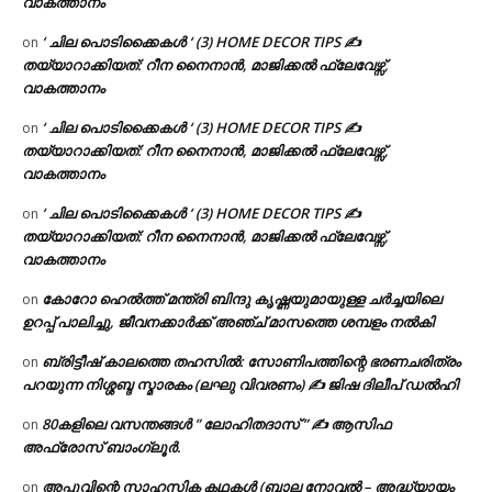
വാകത്താനം
‘ ചില പൊടിക്കൈകൾ ‘ (3) HOME DECOR TIPS ✍
on
തയ്യാറാക്കിയത്: റീന നൈനാൻ, മാജിക്കൽ ഫ്ലേവേഴ്സ്,
വാകത്താനം
‘ ചില പൊടിക്കൈകൾ ‘ (3) HOME DECOR TIPS ✍
on
തയ്യാറാക്കിയത്: റീന നൈനാൻ, മാജിക്കൽ ഫ്ലേവേഴ്സ്,
വാകത്താനം
‘ ചില പൊടിക്കൈകൾ ‘ (3) HOME DECOR TIPS ✍
on
തയ്യാറാക്കിയത്: റീന നൈനാൻ, മാജിക്കൽ ഫ്ലേവേഴ്സ്,
വാകത്താനം
കോറോ ഹെൽത്ത് മന്ത്രി ബിന്ദു കൃഷ്ണയുമായുള്ള ചർച്ചയിലെ
on
ഉറപ്പ് പാലിച്ചു, ജീവനക്കാർക്ക് അഞ്ച് മാസത്തെ ശമ്പളം നൽകി
ബ്രിട്ടീഷ് കാലത്തെ തഹസിൽ: സോണിപത്തിന്റെ ഭരണചരിത്രം
on
പറയുന്ന നിശ്ശബ്ദ സ്മാരകം (ലഘു വിവരണം) ✍ ജിഷ ദിലീപ് ഡൽഹി
80കളിലെ വസന്തങ്ങൾ ” ലോഹിതദാസ് ” ✍ ആസിഫ
on
അഫ്രോസ് ബാംഗ്ലൂർ.
അപ്പുവിന്റെ സാഹസിക കഥകൾ (ബാല നോവൽ – അദ്ധ്യായം
on