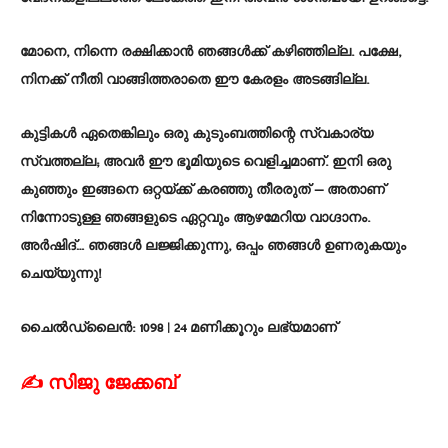
മോനെ, നിന്നെ രക്ഷിക്കാൻ ഞങ്ങൾക്ക് കഴിഞ്ഞില്ല. പക്ഷേ,
നിനക്ക് നീതി വാങ്ങിത്തരാതെ ഈ കേരളം അടങ്ങില്ല.
കുട്ടികൾ ഏതെങ്കിലും ഒരു കുടുംബത്തിന്റെ സ്വകാര്യ
സ്വത്തല്ല; അവർ ഈ ഭൂമിയുടെ വെളിച്ചമാണ്. ഇനി ഒരു
കുഞ്ഞും ഇങ്ങനെ ഒറ്റയ്ക്ക് കരഞ്ഞു തീരരുത് — അതാണ്
നിന്നോടുള്ള ഞങ്ങളുടെ ഏറ്റവും ആഴമേറിയ വാഗ്ദാനം.
അർഷിദ്… ഞങ്ങൾ ലജ്ജിക്കുന്നു, ഒപ്പം ഞങ്ങൾ ഉണരുകയും
ചെയ്യുന്നു!
ചൈൽഡ്‌ലൈൻ: 1098 | 24 മണിക്കൂറും ലഭ്യമാണ്
✍️ സിജു ജേക്കബ്