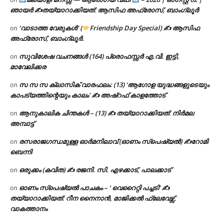
ഞായർ ✍
തയ്യാറാക്കിയത്: ആസിഫ അഫ്രോസ്, ബാംഗ്ലൂർ
‘വാടാത്ത വേരുകൾ’ (
Friendship Day Special) ✍ ആസിഫ
on
അഫ്രോസ്, ബാംഗ്ലൂർ.
സുവിശേഷ വചനങ്ങൾ (164) പ്രൊഫസ്സർ എ.വി. ഇട്ടി,
on
മാവേലിക്കര
സ സ സ ക്ലാസിക് വാരഫലം: (13) ‘ആഗോള യുദ്ധങ്ങളുടെയും
on
കാപട്യത്തിന്റെയും കാലം’ ✍ അഷ്റഫ് കാളത്തോട്
ആനുകാലിക ചിന്തകൾ – (13) ✍ തയ്യാറാക്കിയത്: നിർമല
on
അമ്പാട്ട്
രസരാജഗന്ധമുള്ള ഓർമനിലാവ് (ഓണം സ്‌പെഷ്യൽ) ✍റോമി
on
ബെന്നി
ഒരുക്കം (കവിത) ✍ രജനി. സി. എഴക്കാട്, പാലക്കാട്
on
ഓണം സ്പെഷ്യൽ പാചകം – ‘ വെറൈറ്റി പച്ചടി’ ✍
on
തയ്യാറാക്കിയത്: റീന നൈനാൻ, മാജിക്കൽ ഫ്ലേവേഴ്സ്,
വാകത്താനം