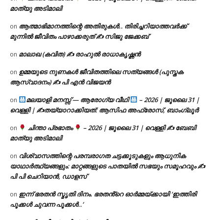
മാത്യു അടിമാലി
ആത്മാഭിമാനത്തിന്റെ അതിരുകൾ.. തിരിച്ചറിയാത്തവർക്ക്
on
മുന്നിൽ ജീവിതം പാഴാക്കരുത് ✍️ സിജു ജേക്കബ്
മാലാഖ (കവിത) ✍ രാഹുൽ രാധാകൃഷ്ണൻ
on
ഉമ്മയുടെ നുണകൾ ജീവിതത്തിലെ സത്യങ്ങൾ (പുസ്തക
on
ആസ്വാദനം) ✍ പി എൻ വിജയൻ
മലയാളി മനസ്സ് — ആരോഗ്യ വീഥി
– 2026 | ജൂലൈ 31 |
on
വെള്ളി | ✍
തയ്യാറാക്കിയത്: ആസിഫ അഫ്രോസ്, ബാംഗ്ലൂർ
ചിന്താ പ്രഭാതം
– 2026 | ജൂലൈ 31 | വെള്ളി ✍
ബേബി
on
മാത്യു അടിമാലി
വിശ്വാസത്തിന്റെ പരമ്പരാഗത ചട്ടക്കൂടുകളും ആധുനിക
on
യാഥാർത്ഥ്യങ്ങളും: മാറ്റങ്ങളുടെ പാതയിൽ സഭയും സമൂഹവും ✍
പി പി ചെറിയാൻ, ഡാളസ്
ഇന്ന് ഭരതൻ സ്മൃതി ദിനം. ഭരതൻ്റെ ഓർമ്മയ്ക്കായി ‘ഇത്തിരി
on
പൂക്കൾ ചുവന്ന പൂക്കൾ..’