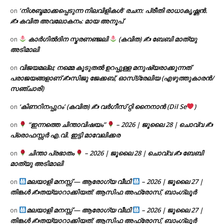
‘നിശബ്ദമാക്കപ്പെടുന്ന നിലവിളികൾ’ രചന: പ്രീതി രാധാകൃഷ്ണൻ.
on
✍ കവിത അവലോകനം: മായ അനൂപ്
കാർഗിൽദിന സ്മരണഞ്ജലി
(കവിത) ✍ ബേബി മാത്യു
on
അടിമാലി
വിജയമല്ല; നമ്മെ കൂടുതൽ ഉറപ്പുള്ള മനുഷ്യരാക്കുന്നത്
on
പരാജയങ്ങളാണ് ✍️സിജു ജേക്കബ്, ഓസ്‌ട്രേലിയ (എഴുത്തുകാരൻ/
സഞ്ചാരി)
‘കിണറിനപ്പുറം’ (കവിത) ✍ വർഗീസ് റ്റി നൈനാൻ (Dil Se
)
on
“ഇന്നത്തെ ചിന്താവിഷയം”
– 2026 | ജൂലൈ 28 | ചൊവ്വ ✍
on
പ്രൊഫസ്സർ എ.വി. ഇട്ടി മാവേലിക്കര
ചിന്താ പ്രഭാതം
– 2026 | ജൂലൈ 28 | ചൊവ്വ ✍
ബേബി
on
മാത്യു അടിമാലി
മലയാളി മനസ്സ് — ആരോഗ്യ വീഥി
– 2026 | ജൂലൈ 27 |
on
തിങ്കൾ ✍
തയ്യാറാക്കിയത്: ആസിഫ അഫ്രോസ്, ബാംഗ്ലൂർ
മലയാളി മനസ്സ് — ആരോഗ്യ വീഥി
– 2026 | ജൂലൈ 27 |
on
തിങ്കൾ ✍
തയ്യാറാക്കിയത്: ആസിഫ അഫ്രോസ്, ബാംഗ്ലൂർ