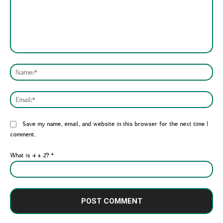
Comment:
Nam
Emai
Website:
Save my name, email, and website in this browser for the next time I
comment.
What is 4 + 2?
*