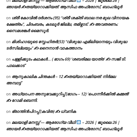
മലയാളി മനസ്സ് — ആരോഗ്യ വീഥി
– 2026 | ജൂലൈ 26 |
on
ഞായർ ✍
തയ്യാറാക്കിയത്: ആസിഫ അഫ്രോസ്, ബാംഗ്ലൂർ
ശ്രീ കോവിൽ ദർശനം (95) “ശ്രീ ശക്തി ബാല നര മുഖ വിനായക
on
ക്ഷേത്രം”, ചിദംബരം, കടലൂർ ജില്ല, തമിഴ്നാട്. ✍ അവതരണം:
സൈമശങ്കർ മൈസൂർ.
മിശിഹായുടെ സ്നേഹിതർ(53) “വിശുദ്ധ എമിലിയാനയും വിശുദ്ധ
on
ടര്‍സില്ലയും” ✍ നൈനാൻ വാകത്താനം
പള്ളിക്കൂടം കഥകൾ… ( ഭാഗം 69) ‘ശബരിമല യാത്ര’ ✍ സജി ടി.
on
പാലക്കാട്
ആനുകാലിക ചിന്തകൾ – 12 ✍തയ്യാറാക്കിയത്: നിർമല
on
അമ്പാട്ട്
അധ്യാപന അനുഭവക്കുറിപ്പ് (ഭാഗം – 12) ‘പൊന്നീർക്കിൽ കമ്മൽ’
on
✍ റോമി ബെന്നി.
ഭ്രാന്തിൻപിറപ്പ് (കവിത) ✍ ധ്വനിക
on
മലയാളി മനസ്സ് — ആരോഗ്യ വീഥി
– 2026 | ജൂലൈ 26 |
on
ഞായർ ✍
തയ്യാറാക്കിയത്: ആസിഫ അഫ്രോസ്, ബാംഗ്ലൂർ