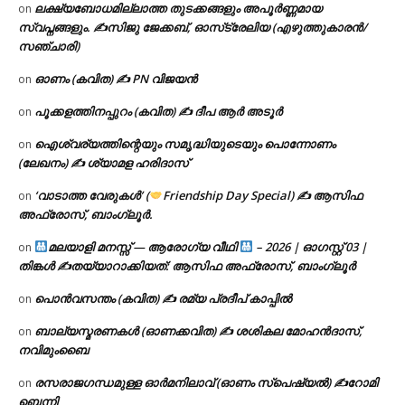
ലക്ഷ്യബോധമില്ലാത്ത തുടക്കങ്ങളും അപൂർണ്ണമായ
on
സ്വപ്നങ്ങളും. ✍️സിജു ജേക്കബ്, ഓസ്‌ട്രേലിയ (എഴുത്തുകാരൻ/
സഞ്ചാരി)
ഓണം (കവിത) ✍ PN വിജയൻ
on
പൂക്കളത്തിനപ്പുറം (കവിത) ✍ ദീപ ആർ അടൂർ
on
ഐശ്വര്യത്തിന്റെയും സമൃദ്ധിയുടെയും പൊന്നോണം
on
(ലേഖനം) ✍ ശ്യാമള ഹരിദാസ്
‘വാടാത്ത വേരുകൾ’ (
Friendship Day Special) ✍ ആസിഫ
on
അഫ്രോസ്, ബാംഗ്ലൂർ.
മലയാളി മനസ്സ് — ആരോഗ്യ വീഥി
– 2026 | ഓഗസ്റ്റ് 03 |
on
തിങ്കൾ ✍
തയ്യാറാക്കിയത്: ആസിഫ അഫ്രോസ്, ബാംഗ്ലൂർ
പൊൻവസന്തം (കവിത) ✍ രമ്യ പ്രദീപ് കാപ്പിൽ
on
ബാല്യസ്മരണകൾ (ഓണക്കവിത) ✍ ശശികല മോഹൻദാസ്,
on
നവിമുംബൈ
രസരാജഗന്ധമുള്ള ഓർമനിലാവ് (ഓണം സ്‌പെഷ്യൽ) ✍റോമി
on
ബെന്നി