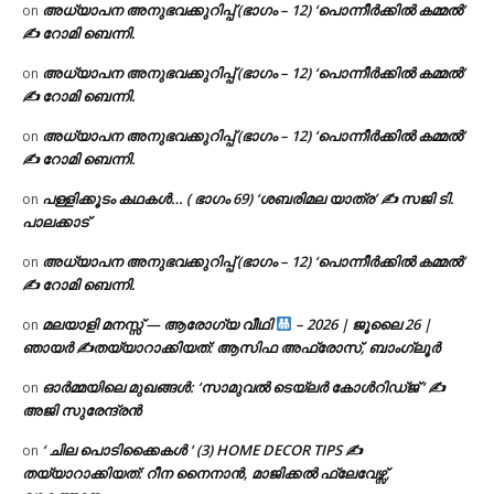
അധ്യാപന അനുഭവക്കുറിപ്പ് (ഭാഗം – 12) ‘പൊന്നീർക്കിൽ കമ്മൽ’
on
✍ റോമി ബെന്നി.
അധ്യാപന അനുഭവക്കുറിപ്പ് (ഭാഗം – 12) ‘പൊന്നീർക്കിൽ കമ്മൽ’
on
✍ റോമി ബെന്നി.
അധ്യാപന അനുഭവക്കുറിപ്പ് (ഭാഗം – 12) ‘പൊന്നീർക്കിൽ കമ്മൽ’
on
✍ റോമി ബെന്നി.
പള്ളിക്കൂടം കഥകൾ… ( ഭാഗം 69) ‘ശബരിമല യാത്ര’ ✍ സജി ടി.
on
പാലക്കാട്
അധ്യാപന അനുഭവക്കുറിപ്പ് (ഭാഗം – 12) ‘പൊന്നീർക്കിൽ കമ്മൽ’
on
✍ റോമി ബെന്നി.
മലയാളി മനസ്സ് — ആരോഗ്യ വീഥി
– 2026 | ജൂലൈ 26 |
on
ഞായർ ✍
തയ്യാറാക്കിയത്: ആസിഫ അഫ്രോസ്, ബാംഗ്ലൂർ
ഓർമ്മയിലെ മുഖങ്ങൾ: ‘സാമുവൽ ടെയ്ലർ കോൾറിഡ്ജ് ‘ ✍
on
അജി സുരേന്ദ്രൻ
‘ ചില പൊടിക്കൈകൾ ‘ (3) HOME DECOR TIPS ✍
on
തയ്യാറാക്കിയത്: റീന നൈനാൻ, മാജിക്കൽ ഫ്ലേവേഴ്സ്,