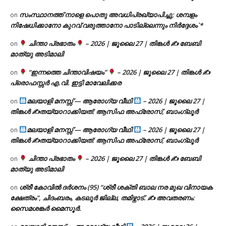
സംസ്ഥാനത്ത് നാളെ പൊതു അവധിപ്രഖ്യാപിച്ചു; ശമ്പളം
on
നിഷേധിക്കാനോ കുറവ് വരുത്താനോ പാടില്ലെന്നും നിർദ്ദേശം`*
ചിന്താ പ്രഭാതം
– 2026 | ജൂലൈ 27 | തിങ്കൾ ✍
ബേബി
on
മാത്യു അടിമാലി
“ഇന്നത്തെ ചിന്താവിഷയം”
– 2026 | ജൂലൈ 27 | തിങ്കൾ ✍
on
പ്രൊഫസ്സർ എ.വി. ഇട്ടി മാവേലിക്കര
മലയാളി മനസ്സ് — ആരോഗ്യ വീഥി
– 2026 | ജൂലൈ 27 |
on
തിങ്കൾ ✍
തയ്യാറാക്കിയത്: ആസിഫ അഫ്രോസ്, ബാംഗ്ലൂർ
മലയാളി മനസ്സ് — ആരോഗ്യ വീഥി
– 2026 | ജൂലൈ 27 |
on
തിങ്കൾ ✍
തയ്യാറാക്കിയത്: ആസിഫ അഫ്രോസ്, ബാംഗ്ലൂർ
ചിന്താ പ്രഭാതം
– 2026 | ജൂലൈ 27 | തിങ്കൾ ✍
ബേബി
on
മാത്യു അടിമാലി
ശ്രീ കോവിൽ ദർശനം (95) “ശ്രീ ശക്തി ബാല നര മുഖ വിനായക
on
ക്ഷേത്രം”, ചിദംബരം, കടലൂർ ജില്ല, തമിഴ്നാട്. ✍ അവതരണം:
സൈമശങ്കർ മൈസൂർ.