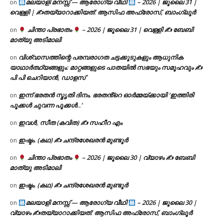
മലയാളി മനസ്സ് — ആരോഗ്യ വീഥി
– 2026 | ജൂലൈ 31 |
on
വെള്ളി | ✍
തയ്യാറാക്കിയത്: ആസിഫ അഫ്രോസ്, ബാംഗ്ലൂർ
ചിന്താ പ്രഭാതം
– 2026 | ജൂലൈ 31 | വെള്ളി ✍
ബേബി
on
മാത്യു അടിമാലി
വിശ്വാസത്തിന്റെ പരമ്പരാഗത ചട്ടക്കൂടുകളും ആധുനിക
on
യാഥാർത്ഥ്യങ്ങളും: മാറ്റങ്ങളുടെ പാതയിൽ സഭയും സമൂഹവും ✍
പി പി ചെറിയാൻ, ഡാളസ്
ഇന്ന് ഭരതൻ സ്മൃതി ദിനം. ഭരതൻ്റെ ഓർമ്മയ്ക്കായി ‘ഇത്തിരി
on
പൂക്കൾ ചുവന്ന പൂക്കൾ..’
ഇവൾ, സീത (കവിത) ✍ സഹീറ എം
on
ഇഷ്ടം. (കഥ) ✍ ചന്ദ്രശേഖരൻ മുണ്ടൂർ
on
ചിന്താ പ്രഭാതം
– 2026 | ജൂലൈ 30 | വ്യാഴം ✍
ബേബി
on
മാത്യു അടിമാലി
ഇഷ്ടം. (കഥ) ✍ ചന്ദ്രശേഖരൻ മുണ്ടൂർ
on
മലയാളി മനസ്സ് — ആരോഗ്യ വീഥി
– 2026 | ജൂലൈ 30 |
on
വ്യാഴം ✍
തയ്യാറാക്കിയത്: ആസിഫ അഫ്രോസ്, ബാംഗ്ലൂർ