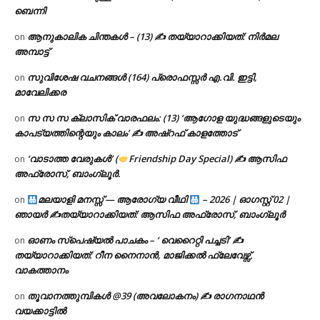
ബെന്നി
ആനുകാലിക ചിന്തകൾ – (13) ✍ തയ്യാറാക്കിയത്: നിർമല
on
അമ്പാട്ട്
സുവിശേഷ വചനങ്ങൾ (164) പ്രൊഫസ്സർ എ.വി. ഇട്ടി,
on
മാവേലിക്കര
സ സ സ ക്ലാസിക് വാരഫലം: (13) ‘ആഗോള യുദ്ധങ്ങളുടെയും
on
കാപട്യത്തിന്റെയും കാലം’ ✍ അഷ്റഫ് കാളത്തോട്
‘വാടാത്ത വേരുകൾ’ (
Friendship Day Special) ✍ ആസിഫ
on
അഫ്രോസ്, ബാംഗ്ലൂർ.
മലയാളി മനസ്സ് — ആരോഗ്യ വീഥി
– 2026 | ഓഗസ്റ്റ് 02 |
on
ഞായർ ✍
തയ്യാറാക്കിയത്: ആസിഫ അഫ്രോസ്, ബാംഗ്ലൂർ
ഓണം സ്പെഷ്യൽ പാചകം – ‘ വെറൈറ്റി പച്ചടി’ ✍
on
തയ്യാറാക്കിയത്: റീന നൈനാൻ, മാജിക്കൽ ഫ്ലേവേഴ്സ്,
വാകത്താനം
തൂവാനത്തുമ്പികൾ @39 (അവലോകനം) ✍ രാഗനാഥൻ
on
വയക്കാട്ടിൽ