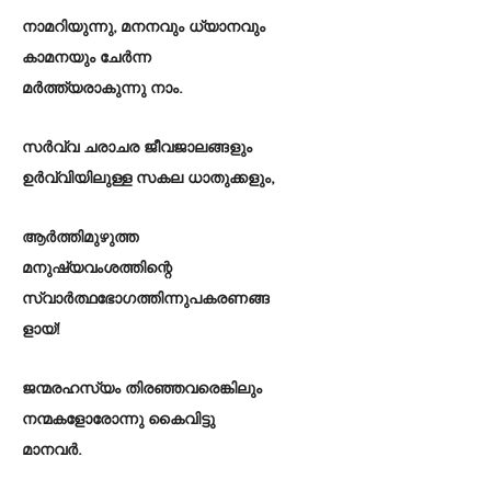
നാമറിയുന്നു, മനനവും ധ്യാനവും
കാമനയും ചേർന്ന
മർത്ത്യരാകുന്നു നാം.
സർവ്വ ചരാചര ജീവജാലങ്ങളും
ഉർവ്വിയിലുള്ള സകല ധാതുക്കളും,
ആർത്തിമുഴുത്ത
മനുഷ്യവംശത്തിന്റെ
സ്വാർത്ഥഭോഗത്തിന്നുപകരണങ്ങ
ളായ്!
ജന്മരഹസ്യം തിരഞ്ഞവരെങ്കിലും
നന്മകളോരോന്നു കൈവിട്ടു
മാനവർ.