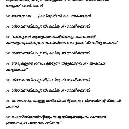
(ലബ്ബക്ക്, ടെക്സാസ്)
ഓണക്കാലം….. (കവിത) ✍ വി.കെ. അശോകൻ
on
ശ്രാവണനിലാപ്പാൽ (കവിത) ✍ റോമി ബെന്നി
on
“വാക്കുകൾ ആയുധമാകാതിരിക്കട്ടെ: ബന്ധങ്ങൾ
on
കാത്തുസൂക്ഷിക്കുന്ന നവവിമർശന സംസ്കാരം” ✍️ സിജു ജേക്കബ്
ശ്രാവണനിലാപ്പാൽ (കവിത) ✍ റോമി ബെന്നി
on
വേരുകളുടെ ഗന്ധം തേടുന്ന തിരുവോണം ✍ അഷ്റഫ്
on
കാളത്തോട്
ശ്രാവണനിലാപ്പാൽ (കവിത) ✍ റോമി ബെന്നി
on
ശ്രാവണനിലാപ്പാൽ (കവിത) ✍ റോമി ബെന്നി
on
രസരാജഗന്ധമുള്ള ഓർമനിലാവ് (ഓണം സ്‌പെഷ്യൽ) ✍റോമി
on
ബെന്നി
ഐശ്വര്യത്തിന്റെയും സമൃദ്ധിയുടെയും പൊന്നോണം
on
(ലേഖനം) ✍ ശ്യാമള ഹരിദാസ്