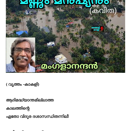
( വൃത്തം -കാകളി)
ആദിമദ്ധ്യാന്തമില്ലാത്ത
കാലത്തിന്റെ
ഏതോ വിദൂര ദശാസന്ധിതന്നിലീ