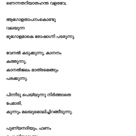
ണെന്നതറിയാതഹന്ത വളരവേ,
ആഗോളതാപനംകൊണ്ടു
വലയുന്ന
ഭൂഗോളമാകെ രോഷാഗ്നി പടരുന്നു.
വേനൽ കടുക്കുന്നു, കാനനം
കത്തുന്നു,
കാനൽജലം മാത്രമെങ്ങും
പരക്കുന്നു.
പിന്നീടു പെയ്യുന്നു നിർത്താതെ
പേമാരി,
കുന്നും മലയുമൊലിച്ചിറങ്ങീടുന്നു.
പുണ്യനദിയും, ഫണം