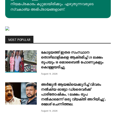
നിയമപ്രകാരം കുറ്റമായിരിക്കും. എഴുതുന്നവരുടെ
സ്വകാര്യ അഭിപ്രായങ്ങളാണ്.
MOST POPULAR
കോട്ടയത്ത് ഇതര സംസ്ഥാന
തൊഴിലാളികളെ ആക്രമിച്ച് 1.5 ലക്ഷം
രൂപയും 15 മൊബൈൽ ഫോണുകളും
കൊള്ളയടിച്ചു.
August 9, 2026
അർജുൻ ആയങ്കിയെക്കുറിച്ച് വിവരം
നൽകിയ ഓട്ടോ ഡ്രൈവർക്ക്
പാരിതോഷികം, 1 ലക്ഷം രൂപ
നൽകാമെന്ന് ഒരു വ്യക്തി അറിയിച്ചു’;
രമേശ് ചെന്നിത്തല.
August 9, 2026