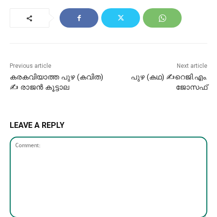
Previous article
Next article
കരകവിയാത്ത പുഴ (കവിത)
പുഴ (കഥ) ✍റെജി.എം.
✍️ രാജൻ കൂട്ടാല
ജോസഫ്
LEAVE A REPLY