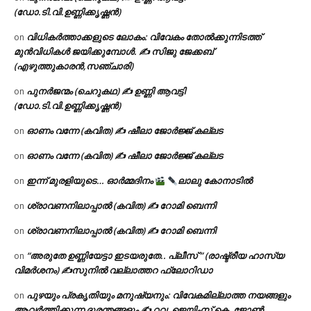
(ഡോ.ടി.വി.ഉണ്ണിക്കൃഷ്ണൻ)
വിധികർത്താക്കളുടെ ലോകം: വിവേകം തോൽക്കുന്നിടത്ത്
on
മുൻവിധികൾ ജയിക്കുമ്പോൾ. ✍️ സിജു ജേക്കബ്
(എഴുത്തുകാരൻ,സഞ്ചാരി)
പുനർജന്മം (ചെറുകഥ) ✍ ഉണ്ണി ആവട്ടി
on
(ഡോ.ടി.വി.ഉണ്ണിക്കൃഷ്ണൻ)
ഓണം വന്നേ (കവിത) ✍ ഷീലാ ജോർജ്ജ് കല്ലട
on
ഓണം വന്നേ (കവിത) ✍ ഷീലാ ജോർജ്ജ് കല്ലട
on
ഇന്ന് മുരളിയുടെ… ഓർമ്മദിനം
ലാലു കോനാടിൽ
on
ശ്രാവണനിലാപ്പാൽ (കവിത) ✍ റോമി ബെന്നി
on
ശ്രാവണനിലാപ്പാൽ (കവിത) ✍ റോമി ബെന്നി
on
“അരുതേ ഉണ്ണിയേട്ടാ ഇടയരുതേ.. പ്ലീസ് ” (രാഷ്ട്രീയ ഹാസ്യ
on
വിമർശനം) ✍സുനിൽ വല്ലാത്തറ ഫ്ലോറിഡാ
പുഴയും പ്രകൃതിയും മനുഷ്യനും: വിവേകമില്ലാത്ത നയങ്ങളും
on
ആവർത്തിക്കുന്ന ദുരന്തങ്ങളും ✍ റവ. ജെയിംസ് കെ. ജോൺ