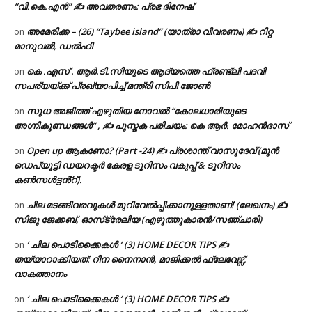
“വി.കെ.എൻ” ✍ അവതരണം: പ്രഭ ദിനേഷ്
അമേരിക്ക – (26) “Taybee island” (യാത്രാ വിവരണം) ✍ റിറ്റ
on
മാനുവൽ, ഡൽഹി
കെ .എസ് . ആർ.ടി.സിയുടെ ആദ്യത്തെ ഫ്രണ്ട്ലി പദവി
on
സപര്യയ്ക്ക് പ്രഖ്യാപിച്ച് മന്ത്രി സിപി ജോൺ
സുധ അജിത്ത് എഴുതിയ നോവൽ “കോലധാരിയുടെ
on
അഗ്നികുണ്ഡങ്ങള്‍” , ✍ പുസ്തക പരിചയം: കെ ആർ. മോഹൻദാസ്
Open up ആകണോ? (Part -24) ✍ പ്രശാന്ത് വാസുദേവ് (മുൻ
on
ഡെപ്യൂട്ടി ഡയറക്ടർ കേരള ടൂറിസം വകുപ്പ് & ടൂറിസം
കൺസൾട്ടൻ്റ്).
ചില മടങ്ങിവരവുകൾ മുറിവേൽപ്പിക്കാനുള്ളതാണ്! (ലേഖനം) ✍️
on
സിജു ജേക്കബ്, ഓസ്‌ട്രേലിയ (എഴുത്തുകാരൻ/സഞ്ചാരി)
‘ ചില പൊടിക്കൈകൾ ‘ (3) HOME DECOR TIPS ✍
on
തയ്യാറാക്കിയത്: റീന നൈനാൻ, മാജിക്കൽ ഫ്ലേവേഴ്സ്,
വാകത്താനം
‘ ചില പൊടിക്കൈകൾ ‘ (3) HOME DECOR TIPS ✍
on