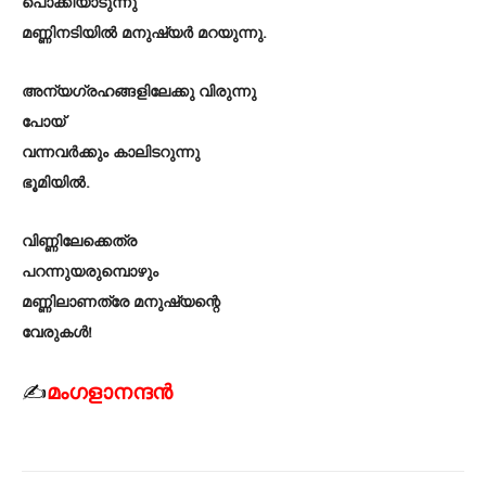
പൊക്കിയാടുന്നു
മണ്ണിനടിയിൽ മനുഷ്യർ മറയുന്നു.
അന്യഗ്രഹങ്ങളിലേക്കു വിരുന്നു
പോയ്
വന്നവർക്കും കാലിടറുന്നു
ഭൂമിയിൽ.
വിണ്ണിലേക്കെത്ര
പറന്നുയരുമ്പൊഴും
മണ്ണിലാണത്രേ മനുഷ്യന്റെ
വേരുകൾ!
✍
മംഗളാനന്ദൻ