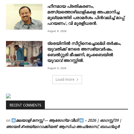
ഹീനമായ പ്രതികരണം,
മത്സ്യത്തൊഴിലാളികളെ അപമാനിച്ച
മുഖ്യമന്ത്രി പരാമർശം പിൻവലിച്ച് മാപ്പ്
പറയണം’; വി മുരളീധരൻ.
August 9, 2026
ട്രെയിനിൽ സീറ്റിനെച്ചൊല്ലി തർക്കം;
യുവതിക്ക് നേരെ അസഭ്യവർഷം,
ബെൽറ്റൂരി ഭീഷണി; മുംബൈയിൽ
യുവാവ് അറസ്റ്റിൽ.
August 9, 2026
Load more
RECENT COMMENTS
മലയാളി മനസ്സ് — ആരോഗ്യ വീഥി
– 2026 | ഓഗസ്റ്റ് 09 |
on
ഞായർ ✍
തയ്യാറാക്കിയത്: ആസിഫ അഫ്രോസ്, ബാംഗ്ലൂർ