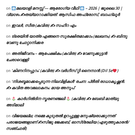
മലയാളി മനസ്സ് — ആരോഗ്യ വീഥി
– 2026 | ജൂലൈ 30 |
on
വ്യാഴം ✍
തയ്യാറാക്കിയത്: ആസിഫ അഫ്രോസ്, ബാംഗ്ലൂർ
ഇവൾ, സീത (കവിത) ✍ സഹീറ എം
on
ട്രെയിൻ യാത്ര എങ്ങനെ സുരക്ഷിതമാക്കാം (ലേഖനം) ✍ ബിന്ദു
on
വേണു ചോറ്റാനിക്കര
അതിജീവനം – ആപേക്ഷികം (കവിത) ✍ വേണുക്കുട്ടൻ
on
ചേരാവെള്ളി
‘കിണറിനപ്പുറം’ (കവിത) ✍ വർഗീസ് റ്റി നൈനാൻ (Dil Se
)
on
‘നിശബ്ദമാക്കപ്പെടുന്ന നിലവിളികൾ’ രചന: പ്രീതി രാധാകൃഷ്ണൻ.
on
✍ കവിത അവലോകനം: മായ അനൂപ്
കാർഗിൽദിന സ്മരണഞ്ജലി
(കവിത) ✍ ബേബി മാത്യു
on
അടിമാലി
വിജയമല്ല; നമ്മെ കൂടുതൽ ഉറപ്പുള്ള മനുഷ്യരാക്കുന്നത്
on
പരാജയങ്ങളാണ് ✍️സിജു ജേക്കബ്, ഓസ്‌ട്രേലിയ (എഴുത്തുകാരൻ/
സഞ്ചാരി)