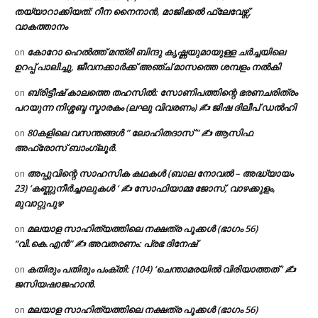
തയ്യാറാക്കിയത്: റീന നൈനാൻ, മാജിക്കൽ ഫ്ലേവേഴ്സ്,
വാകത്താനം
കോറോ ഹെൽത്ത് മന്ത്രി ബിന്ദു കൃഷ്ണയുമായുള്ള ചർച്ചയിലെ
on
ഉറപ്പ് പാലിച്ചു, ജീവനക്കാർക്ക് അഞ്ച് മാസത്തെ ശമ്പളം നൽകി
ബ്രിട്ടീഷ് കാലത്തെ തഹസിൽ: സോണിപത്തിന്റെ ഭരണചരിത്രം
on
പറയുന്ന നിശ്ശബ്ദ സ്മാരകം (ലഘു വിവരണം) ✍ ജിഷ ദിലീപ് ഡൽഹി
80കളിലെ വസന്തങ്ങൾ ” ലോഹിതദാസ് ” ✍ ആസിഫ
on
അഫ്രോസ് ബാംഗ്ലൂർ.
അപ്പുവിന്റെ സാഹസിക കഥകൾ (ബാല നോവൽ – അദ്ധ്യായം
on
23) ‘കണ്ണുനീർച്ചാലുകൾ ‘ ✍ സോഫിയാമ്മ ജോസ്, വാഴക്കുളം,
മുവാറ്റുപുഴ
മലയാള സാഹിത്യത്തിലെ നക്ഷത്ര പൂക്കൾ (ഭാഗം 56)
on
“വി.കെ.എൻ” ✍ അവതരണം: പ്രഭ ദിനേഷ്
കതിരും പതിരും പംക്തി: (104) ‘ചെന്താമരയിൽ വിരിയാത്തത് ‘ ✍
on
ജസിയഷാജഹാൻ.
മലയാള സാഹിത്യത്തിലെ നക്ഷത്ര പൂക്കൾ (ഭാഗം 56)
on