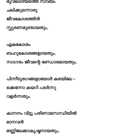
ഭൂവിലാദ്യത്തെ സ്വയം
ചലിക്കുന്നൊരു
ജീവകോശത്തിൻ
സ്ഫുരണമുണ്ടായതും,
ഏകകോശം
ബഹുകോശങ്ങളായതും,
സാഗരം ജീവന്റെ ഭണ്ഡാരമായതും,
പിന്നീടുരഗങ്ങളായോർ കരയിലേ –
ക്കെന്നോ കയറി പടർന്നു
വളർന്നതും,
കാനനം വിട്ടു പരിണാമസന്ധിയിൽ
മാനവൻ
മണ്ണിലേക്കാകൃഷ്ടനായതും,