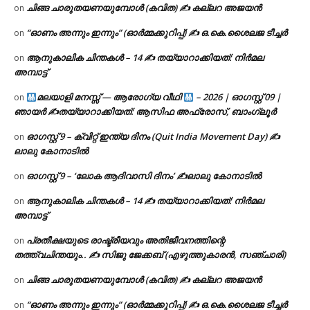
ചിങ്ങ ചാരുതയണയുമ്പോൾ (കവിത) ✍ കല്ലറ അജയൻ
on
“ഓണം അന്നും ഇന്നും” (ഓർമ്മക്കുറിപ്പ്) ✍ ഒ.കെ.ശൈലജ ടീച്ചർ
on
ആനുകാലിക ചിന്തകൾ – 14 ✍ തയ്യാറാക്കിയത്: നിർമല
on
അമ്പാട്ട്
മലയാളി മനസ്സ് — ആരോഗ്യ വീഥി
– 2026 | ഓഗസ്റ്റ് 09 |
on
ഞായർ ✍
തയ്യാറാക്കിയത്: ആസിഫ അഫ്രോസ്, ബാംഗ്ലൂർ
ഓഗസ്റ്റ് 9 – ക്വിറ്റ് ഇന്ത്യ ദിനം (Quit India Movement Day) ✍
on
ലാലു കോനാടിൽ
ഓഗസ്റ്റ് 9 – ‘ലോക ആദിവാസി ദിനം’ ✍️ലാലു കോനാടിൽ
on
ആനുകാലിക ചിന്തകൾ – 14 ✍ തയ്യാറാക്കിയത്: നിർമല
on
അമ്പാട്ട്
പ്രതീക്ഷയുടെ രാഷ്ട്രീയവും അതിജീവനത്തിന്റെ
on
തത്ത്വചിന്തയും.. ✍️ സിജു ജേക്കബ് (എഴുത്തുകാരൻ, സഞ്ചാരി)
ചിങ്ങ ചാരുതയണയുമ്പോൾ (കവിത) ✍ കല്ലറ അജയൻ
on
“ഓണം അന്നും ഇന്നും” (ഓർമ്മക്കുറിപ്പ്) ✍ ഒ.കെ.ശൈലജ ടീച്ചർ
on