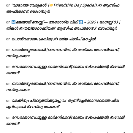
‘വാടാത്ത വേരുകൾ’ (
Friendship Day Special) ✍ ആസിഫ
on
അഫ്രോസ്, ബാംഗ്ലൂർ.
മലയാളി മനസ്സ് — ആരോഗ്യ വീഥി
– 2026 | ഓഗസ്റ്റ് 03 |
on
തിങ്കൾ ✍
തയ്യാറാക്കിയത്: ആസിഫ അഫ്രോസ്, ബാംഗ്ലൂർ
പൊൻവസന്തം (കവിത) ✍ രമ്യ പ്രദീപ് കാപ്പിൽ
on
ബാല്യസ്മരണകൾ (ഓണക്കവിത) ✍ ശശികല മോഹൻദാസ്,
on
നവിമുംബൈ
രസരാജഗന്ധമുള്ള ഓർമനിലാവ് (ഓണം സ്‌പെഷ്യൽ) ✍റോമി
on
ബെന്നി
ബാല്യസ്മരണകൾ (ഓണക്കവിത) ✍ ശശികല മോഹൻദാസ്,
on
നവിമുംബൈ
വാക്കിനും പ്രവൃത്തിക്കുമപ്പുറം: തുന്നിച്ചേർക്കാനാവാത്ത ചില
on
മുറിവുകൾ ✍️ സിജു ജേക്കബ്
രസരാജഗന്ധമുള്ള ഓർമനിലാവ് (ഓണം സ്‌പെഷ്യൽ) ✍റോമി
on
ബെന്നി