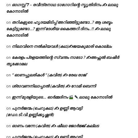
ഓഗസ്റ്റ് 𝟕 – രവീന്ദ്രനാഥ ടാഗോറിന്റെ സ്മൃതിദിനം ✍ ലാലു
on
കോനാടിൽ
തറികളുടെ ഹൃദയമിടിപ്പ് അറിഞ്ഞിട്ടുണ്ടോ..? ആ ശബ്ദം
on
കേട്ടിട്ടുണ്ടോ…? ഇന്ന് ദേശീയ കൈത്തറി ദിനം..!! ✍ ലാലു
കോനാടിൽ
നിലാവിനെ നൽകിയവൾ (കഥ)✍ജയകുമാരി കൊല്ലം
on
കേരളം പ്രളയത്തിന്റെ സ്വന്തം നാടോ ? ✍️അഫ്സൽ ബഷീർ
on
തൃക്കോമല
” ഓണപ്പുലരികൾ ” (കവിത) ✍ രേഖ രാജ്
on
ശ്രാവണനിലാപ്പാൽ (കവിത) ✍ റോമി ബെന്നി
on
ഇന്ന് മുരളിയുടെ… ഓർമ്മദിനം
ലാലു കോനാടിൽ
on
പുനർജന്മം (ചെറുകഥ) ✍ ഉണ്ണി ആവട്ടി
on
(ഡോ.ടി.വി.ഉണ്ണിക്കൃഷ്ണൻ)
ഓണം വന്നേ (കവിത) ✍ ഷീലാ ജോർജ്ജ് കല്ലട
on
പുനർജന്മം (ചെറുകഥ) ✍ ഉണ്ണി ആവട്ടി
on