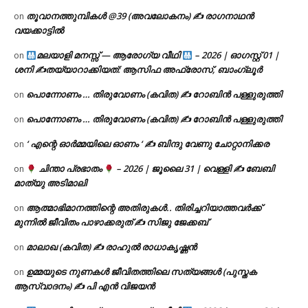
തൂവാനത്തുമ്പികൾ @39 (അവലോകനം) ✍ രാഗനാഥൻ
on
വയക്കാട്ടിൽ
മലയാളി മനസ്സ് — ആരോഗ്യ വീഥി
– 2026 | ഓഗസ്റ്റ് 01 |
on
ശനി ✍
തയ്യാറാക്കിയത്: ആസിഫ അഫ്രോസ്, ബാംഗ്ലൂർ
പൊന്നോണം … തിരുവോണം (കവിത) ✍ റോബിൻ പള്ളുരുത്തി
on
പൊന്നോണം … തിരുവോണം (കവിത) ✍ റോബിൻ പള്ളുരുത്തി
on
‘ എന്റെ ഓർമ്മയിലെ ഓണം ‘ ✍ ബിന്ദു വേണു ചോറ്റാനിക്കര
on
ചിന്താ പ്രഭാതം
– 2026 | ജൂലൈ 31 | വെള്ളി ✍
ബേബി
on
മാത്യു അടിമാലി
ആത്മാഭിമാനത്തിന്റെ അതിരുകൾ.. തിരിച്ചറിയാത്തവർക്ക്
on
മുന്നിൽ ജീവിതം പാഴാക്കരുത് ✍️ സിജു ജേക്കബ്
മാലാഖ (കവിത) ✍ രാഹുൽ രാധാകൃഷ്ണൻ
on
ഉമ്മയുടെ നുണകൾ ജീവിതത്തിലെ സത്യങ്ങൾ (പുസ്തക
on
ആസ്വാദനം) ✍ പി എൻ വിജയൻ