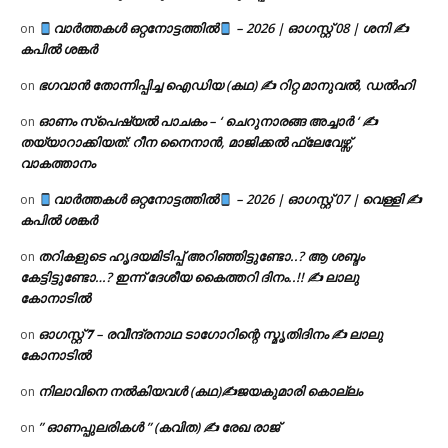
വാർത്തകൾ ഒറ്റനോട്ടത്തിൽ
– 2026 | ഓഗസ്റ്റ് 08 | ശനി ✍
on
കപിൽ ശങ്കർ
ഭഗവാൻ തോന്നിപ്പിച്ച ഐഡിയ (കഥ) ✍ റിറ്റ മാനുവൽ, ഡൽഹി
on
ഓണം സ്പെഷ്യൽ പാചകം – ‘ ചെറുനാരങ്ങ അച്ചാർ ‘ ✍
on
തയ്യാറാക്കിയത്: റീന നൈനാൻ, മാജിക്കൽ ഫ്ലേവേഴ്സ്,
വാകത്താനം
വാർത്തകൾ ഒറ്റനോട്ടത്തിൽ
– 2026 | ഓഗസ്റ്റ് 07 | വെള്ളി ✍
on
കപിൽ ശങ്കർ
തറികളുടെ ഹൃദയമിടിപ്പ് അറിഞ്ഞിട്ടുണ്ടോ..? ആ ശബ്ദം
on
കേട്ടിട്ടുണ്ടോ…? ഇന്ന് ദേശീയ കൈത്തറി ദിനം..!! ✍ ലാലു
കോനാടിൽ
ഓഗസ്റ്റ് 𝟕 – രവീന്ദ്രനാഥ ടാഗോറിന്റെ സ്മൃതിദിനം ✍ ലാലു
on
കോനാടിൽ
നിലാവിനെ നൽകിയവൾ (കഥ)✍ജയകുമാരി കൊല്ലം
on
” ഓണപ്പുലരികൾ ” (കവിത) ✍ രേഖ രാജ്
on