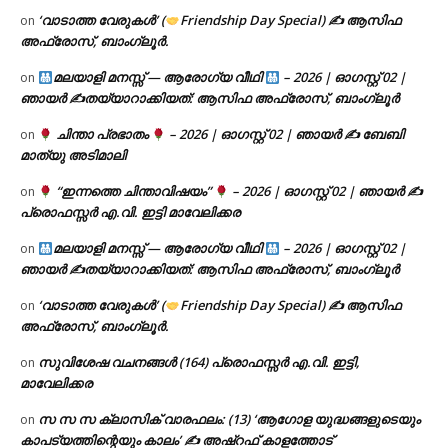
‘വാടാത്ത വേരുകൾ’ (
Friendship Day Special) ✍ ആസിഫ
on
അഫ്രോസ്, ബാംഗ്ലൂർ.
മലയാളി മനസ്സ് — ആരോഗ്യ വീഥി
– 2026 | ഓഗസ്റ്റ് 02 |
on
ഞായർ ✍
തയ്യാറാക്കിയത്: ആസിഫ അഫ്രോസ്, ബാംഗ്ലൂർ
ചിന്താ പ്രഭാതം
– 2026 | ഓഗസ്റ്റ് 02 | ഞായർ ✍
ബേബി
on
മാത്യു അടിമാലി
“ഇന്നത്തെ ചിന്താവിഷയം”
– 2026 | ഓഗസ്റ്റ് 02 | ഞായർ ✍
on
പ്രൊഫസ്സർ എ.വി. ഇട്ടി മാവേലിക്കര
മലയാളി മനസ്സ് — ആരോഗ്യ വീഥി
– 2026 | ഓഗസ്റ്റ് 02 |
on
ഞായർ ✍
തയ്യാറാക്കിയത്: ആസിഫ അഫ്രോസ്, ബാംഗ്ലൂർ
‘വാടാത്ത വേരുകൾ’ (
Friendship Day Special) ✍ ആസിഫ
on
അഫ്രോസ്, ബാംഗ്ലൂർ.
സുവിശേഷ വചനങ്ങൾ (164) പ്രൊഫസ്സർ എ.വി. ഇട്ടി,
on
മാവേലിക്കര
സ സ സ ക്ലാസിക് വാരഫലം: (13) ‘ആഗോള യുദ്ധങ്ങളുടെയും
on
കാപട്യത്തിന്റെയും കാലം’ ✍ അഷ്റഫ് കാളത്തോട്