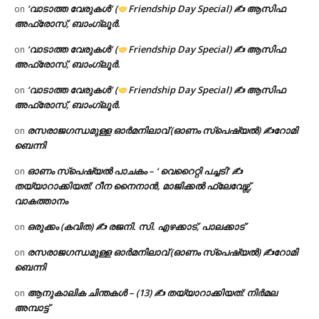
‘വാടാത്ത വേരുകൾ’ (
Friendship Day Special) ✍ ആസിഫ
on
അഫ്രോസ്, ബാംഗ്ലൂർ.
‘വാടാത്ത വേരുകൾ’ (
Friendship Day Special) ✍ ആസിഫ
on
അഫ്രോസ്, ബാംഗ്ലൂർ.
‘വാടാത്ത വേരുകൾ’ (
Friendship Day Special) ✍ ആസിഫ
on
അഫ്രോസ്, ബാംഗ്ലൂർ.
രസരാജഗന്ധമുള്ള ഓർമനിലാവ് (ഓണം സ്‌പെഷ്യൽ) ✍റോമി
on
ബെന്നി
ഓണം സ്പെഷ്യൽ പാചകം – ‘ വെറൈറ്റി പച്ചടി’ ✍
on
തയ്യാറാക്കിയത്: റീന നൈനാൻ, മാജിക്കൽ ഫ്ലേവേഴ്സ്,
വാകത്താനം
ഒരുക്കം (കവിത) ✍ രജനി. സി. എഴക്കാട്, പാലക്കാട്
on
രസരാജഗന്ധമുള്ള ഓർമനിലാവ് (ഓണം സ്‌പെഷ്യൽ) ✍റോമി
on
ബെന്നി
ആനുകാലിക ചിന്തകൾ – (13) ✍ തയ്യാറാക്കിയത്: നിർമല
on
അമ്പാട്ട്