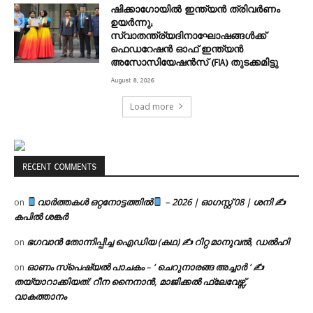
ഷിക്കാഗോയിൽ ഇന്ത്യൻ ത്രിവർണം
ഉയർന്നു;
സ്വാതന്ത്ര്യദിനാഘോഷങ്ങൾക്ക്
ഫെഡറേഷൻ ഓഫ് ഇന്ത്യൻ
അസോസിയേഷൻസ് (FIA) തുടക്കമിട്ടു
August 8, 2026
Load more
RECENT COMMENTS
വാർത്തകൾ ഒറ്റനോട്ടത്തിൽ
– 2026 | ഓഗസ്റ്റ് 08 | ശനി ✍
on
കപിൽ ശങ്കർ
ഭഗവാൻ തോന്നിപ്പിച്ച ഐഡിയ (കഥ) ✍ റിറ്റ മാനുവൽ, ഡൽഹി
on
ഓണം സ്പെഷ്യൽ പാചകം – ‘ ചെറുനാരങ്ങ അച്ചാർ ‘ ✍
on
തയ്യാറാക്കിയത്: റീന നൈനാൻ, മാജിക്കൽ ഫ്ലേവേഴ്സ്,
വാകത്താനം