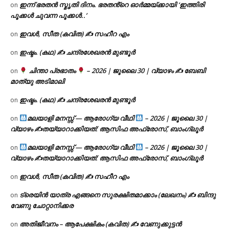
ഇന്ന് ഭരതൻ സ്മൃതി ദിനം. ഭരതൻ്റെ ഓർമ്മയ്ക്കായി ‘ഇത്തിരി
on
പൂക്കൾ ചുവന്ന പൂക്കൾ..’
ഇവൾ, സീത (കവിത) ✍ സഹീറ എം
on
ഇഷ്ടം. (കഥ) ✍ ചന്ദ്രശേഖരൻ മുണ്ടൂർ
on
ചിന്താ പ്രഭാതം
– 2026 | ജൂലൈ 30 | വ്യാഴം ✍
ബേബി
on
മാത്യു അടിമാലി
ഇഷ്ടം. (കഥ) ✍ ചന്ദ്രശേഖരൻ മുണ്ടൂർ
on
മലയാളി മനസ്സ് — ആരോഗ്യ വീഥി
– 2026 | ജൂലൈ 30 |
on
വ്യാഴം ✍
തയ്യാറാക്കിയത്: ആസിഫ അഫ്രോസ്, ബാംഗ്ലൂർ
മലയാളി മനസ്സ് — ആരോഗ്യ വീഥി
– 2026 | ജൂലൈ 30 |
on
വ്യാഴം ✍
തയ്യാറാക്കിയത്: ആസിഫ അഫ്രോസ്, ബാംഗ്ലൂർ
ഇവൾ, സീത (കവിത) ✍ സഹീറ എം
on
ട്രെയിൻ യാത്ര എങ്ങനെ സുരക്ഷിതമാക്കാം (ലേഖനം) ✍ ബിന്ദു
on
വേണു ചോറ്റാനിക്കര
അതിജീവനം – ആപേക്ഷികം (കവിത) ✍ വേണുക്കുട്ടൻ
on