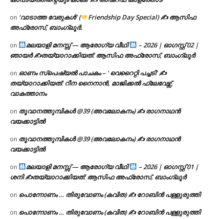
‘വാടാത്ത വേരുകൾ’ (
Friendship Day Special) ✍ ആസിഫ
on
അഫ്രോസ്, ബാംഗ്ലൂർ.
മലയാളി മനസ്സ് — ആരോഗ്യ വീഥി
– 2026 | ഓഗസ്റ്റ് 02 |
on
ഞായർ ✍
തയ്യാറാക്കിയത്: ആസിഫ അഫ്രോസ്, ബാംഗ്ലൂർ
ഓണം സ്പെഷ്യൽ പാചകം – ‘ വെറൈറ്റി പച്ചടി’ ✍
on
തയ്യാറാക്കിയത്: റീന നൈനാൻ, മാജിക്കൽ ഫ്ലേവേഴ്സ്,
വാകത്താനം
തൂവാനത്തുമ്പികൾ @39 (അവലോകനം) ✍ രാഗനാഥൻ
on
വയക്കാട്ടിൽ
തൂവാനത്തുമ്പികൾ @39 (അവലോകനം) ✍ രാഗനാഥൻ
on
വയക്കാട്ടിൽ
മലയാളി മനസ്സ് — ആരോഗ്യ വീഥി
– 2026 | ഓഗസ്റ്റ് 01 |
on
ശനി ✍
തയ്യാറാക്കിയത്: ആസിഫ അഫ്രോസ്, ബാംഗ്ലൂർ
പൊന്നോണം … തിരുവോണം (കവിത) ✍ റോബിൻ പള്ളുരുത്തി
on
പൊന്നോണം … തിരുവോണം (കവിത) ✍ റോബിൻ പള്ളുരുത്തി
on