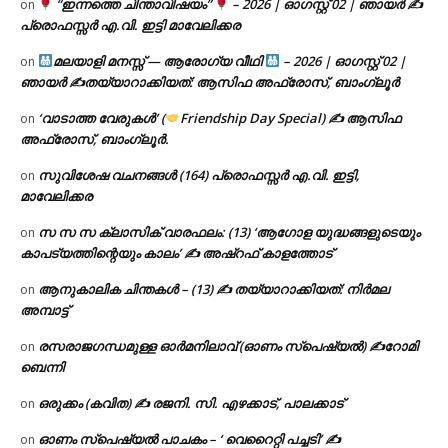
“ഇന്നത്തെ ചിന്താവിഷയം”
– 2026 | ഓഗസ്റ്റ് 02 | ഞായർ ✍
on
പ്രൊഫസ്സർ എ.വി. ഇട്ടി മാവേലിക്കര
മലയാളി മനസ്സ് — ആരോഗ്യ വീഥി
– 2026 | ഓഗസ്റ്റ് 02 |
on
ഞായർ ✍
തയ്യാറാക്കിയത്: ആസിഫ അഫ്രോസ്, ബാംഗ്ലൂർ
‘വാടാത്ത വേരുകൾ’ (
Friendship Day Special) ✍ ആസിഫ
on
അഫ്രോസ്, ബാംഗ്ലൂർ.
സുവിശേഷ വചനങ്ങൾ (164) പ്രൊഫസ്സർ എ.വി. ഇട്ടി,
on
മാവേലിക്കര
സ സ സ ക്ലാസിക് വാരഫലം: (13) ‘ആഗോള യുദ്ധങ്ങളുടെയും
on
കാപട്യത്തിന്റെയും കാലം’ ✍ അഷ്റഫ് കാളത്തോട്
ആനുകാലിക ചിന്തകൾ – (13) ✍ തയ്യാറാക്കിയത്: നിർമല
on
അമ്പാട്ട്
രസരാജഗന്ധമുള്ള ഓർമനിലാവ് (ഓണം സ്‌പെഷ്യൽ) ✍റോമി
on
ബെന്നി
ഒരുക്കം (കവിത) ✍ രജനി. സി. എഴക്കാട്, പാലക്കാട്
on
ഓണം സ്പെഷ്യൽ പാചകം – ‘ വെറൈറ്റി പച്ചടി’ ✍
on