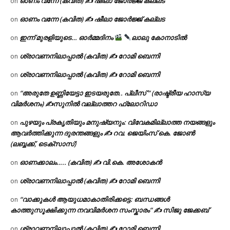
ഓണം വന്നേ (കവിത) ✍ ഷീലാ ജോർജ്ജ് കല്ലട
on
ഓണം വന്നേ (കവിത) ✍ ഷീലാ ജോർജ്ജ് കല്ലട
on
ഇന്ന് മുരളിയുടെ… ഓർമ്മദിനം
ലാലു കോനാടിൽ
on
ശ്രാവണനിലാപ്പാൽ (കവിത) ✍ റോമി ബെന്നി
on
ശ്രാവണനിലാപ്പാൽ (കവിത) ✍ റോമി ബെന്നി
on
“അരുതേ ഉണ്ണിയേട്ടാ ഇടയരുതേ.. പ്ലീസ് ” (രാഷ്ട്രീയ ഹാസ്യ
on
വിമർശനം) ✍സുനിൽ വല്ലാത്തറ ഫ്ലോറിഡാ
പുഴയും പ്രകൃതിയും മനുഷ്യനും: വിവേകമില്ലാത്ത നയങ്ങളും
on
ആവർത്തിക്കുന്ന ദുരന്തങ്ങളും ✍ റവ. ജെയിംസ് കെ. ജോൺ
(ലബ്ബക്ക്, ടെക്സാസ്)
ഓണക്കാലം….. (കവിത) ✍ വി.കെ. അശോകൻ
on
ശ്രാവണനിലാപ്പാൽ (കവിത) ✍ റോമി ബെന്നി
on
“വാക്കുകൾ ആയുധമാകാതിരിക്കട്ടെ: ബന്ധങ്ങൾ
on
കാത്തുസൂക്ഷിക്കുന്ന നവവിമർശന സംസ്കാരം” ✍️ സിജു ജേക്കബ്
ശ്രാവണനിലാപ്പാൽ (കവിത) ✍ റോമി ബെന്നി
on