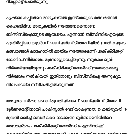
റിപ്പോർട്ട് ചെയ്യുന്നു.
ഏഷ്യാ കപ്പിൻറെ മാതൃകയിൽ ഇന്ത്യയുടെ മത്സരങ്ങൾ
ഹൈബ്രിഡ് മാതൃകയിൽ നടത്തണമെന്നാണ്
ബിസിസിഐയുടെ ആവശ്യം. എന്നാൽ ബിസിസിഐയുടെ
എതിർപ്പിനെ തുടർന്ന് ചാമ്പ്യൻസ് ട്രോഫിയിൽ ഇന്ത്യയുടെ
മത്സരങ്ങൾ ലാഹോറിൽ മാത്രം നടത്താമെന്ന് പാക് ക്രിക്കറ്റ്
ബോർഡ് നിർദേശം മുന്നോട്ടുവെച്ചിരുന്നു. സുരക്ഷ മുൻ
നിർത്തിയായിരുന്നു പാക് ക്രിക്കറ്റ് ബോർഡ് ഇത്തരമൊരു
നിർദേശം നൽകിയത്. ഇതിനോടും ബിസിസിഐ അനുകൂല
നിലപാടല്ല സ്വീകരിച്ചിരിക്കുന്നത്.
അടുത്ത വർഷം ഫെബ്രുവരിയിലാണ് ചാമ്പ്യൻസ് ട്രോഫി
ടൂർണമെന്റിനായി പാകിസ്താൻ വേദിയാകുന്നത്. ഫെബ്രുവരി 19
മുതൽ മാർച്ച് ഒമ്പത് വരെ നടക്കുന്ന ടൂർണമെൻറിൻറെ
മത്സരക്രമം പാക് ക്രിക്കറ്റ് ബോർഡ് ഐസിസിക്ക്