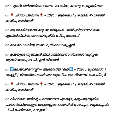
‘ എന്റെ ഓർമ്മയിലെ ഓണം ‘ ✍ ബിന്ദു വേണു ചോറ്റാനിക്കര
on
ചിന്താ പ്രഭാതം
– 2026 | ജൂലൈ 31 | വെള്ളി ✍
ബേബി
on
മാത്യു അടിമാലി
ആത്മാഭിമാനത്തിന്റെ അതിരുകൾ.. തിരിച്ചറിയാത്തവർക്ക്
on
മുന്നിൽ ജീവിതം പാഴാക്കരുത് ✍️ സിജു ജേക്കബ്
മാലാഖ (കവിത) ✍ രാഹുൽ രാധാകൃഷ്ണൻ
on
ഉമ്മയുടെ നുണകൾ ജീവിതത്തിലെ സത്യങ്ങൾ (പുസ്തക
on
ആസ്വാദനം) ✍ പി എൻ വിജയൻ
മലയാളി മനസ്സ് — ആരോഗ്യ വീഥി
– 2026 | ജൂലൈ 31 |
on
വെള്ളി | ✍
തയ്യാറാക്കിയത്: ആസിഫ അഫ്രോസ്, ബാംഗ്ലൂർ
ചിന്താ പ്രഭാതം
– 2026 | ജൂലൈ 31 | വെള്ളി ✍
ബേബി
on
മാത്യു അടിമാലി
വിശ്വാസത്തിന്റെ പരമ്പരാഗത ചട്ടക്കൂടുകളും ആധുനിക
on
യാഥാർത്ഥ്യങ്ങളും: മാറ്റങ്ങളുടെ പാതയിൽ സഭയും സമൂഹവും ✍
പി പി ചെറിയാൻ, ഡാളസ്