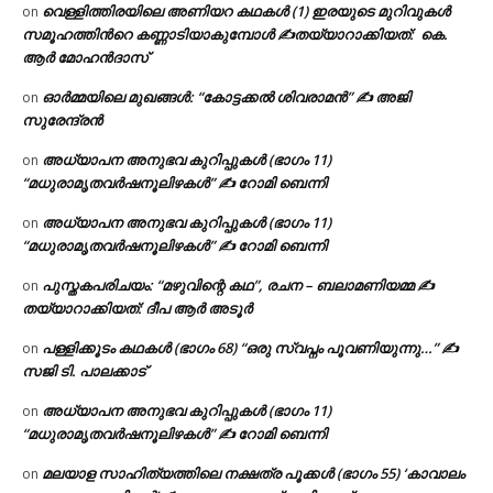
വെള്ളിത്തിരയിലെ അണിയറ കഥകൾ (1) ഇരയുടെ മുറിവുകൾ
on
സമൂഹത്തിന്‍റെ കണ്ണാടിയാകുമ്പോൾ ✍തയ്യാറാക്കിയത്: കെ.
ആര്‍ മോഹന്‍ദാസ്
ഓർമ്മയിലെ മുഖങ്ങൾ: “കോട്ടക്കൽ ശിവരാമൻ” ✍ അജി
on
സുരേന്ദ്രൻ
അധ്യാപന അനുഭവ കുറിപ്പുകൾ (ഭാഗം 11)
on
“മധുരാമൃതവർഷനൂലിഴകൾ” ✍ റോമി ബെന്നി
അധ്യാപന അനുഭവ കുറിപ്പുകൾ (ഭാഗം 11)
on
“മധുരാമൃതവർഷനൂലിഴകൾ” ✍ റോമി ബെന്നി
പുസ്തകപരിചയം: “മഴുവിന്റെ കഥ”, രചന – ബലാമണിയമ്മ ✍
on
തയ്യാറാക്കിയത്: ദീപ ആർ അടൂർ
പള്ളിക്കൂടം കഥകൾ (ഭാഗം 68) “ഒരു സ്വപ്നം പൂവണിയുന്നു…” ✍
on
സജി ടി. പാലക്കാട്
അധ്യാപന അനുഭവ കുറിപ്പുകൾ (ഭാഗം 11)
on
“മധുരാമൃതവർഷനൂലിഴകൾ” ✍ റോമി ബെന്നി
മലയാള സാഹിത്യത്തിലെ നക്ഷത്ര പൂക്കൾ (ഭാഗം 55) ‘കാവാലം
on