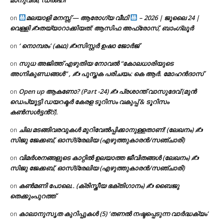
മലയാളി മനസ്സ് — ആരോഗ്യ വീഥി
– 2026 | ജൂലൈ 24 |
on
വെള്ളി ✍
തയ്യാറാക്കിയത്: ആസിഫ അഫ്രോസ്, ബാംഗ്ലൂർ
‘ നൊമ്പരം’ (കഥ) ✍സിസ്റ്റർ ഉഷാ ജോർജ്
on
സുധ അജിത്ത് എഴുതിയ നോവൽ “കോലധാരിയുടെ
on
അഗ്നികുണ്ഡങ്ങള്‍” , ✍ പുസ്തക പരിചയം: കെ ആർ. മോഹൻദാസ്
Open up ആകണോ? (Part -24) ✍ പ്രശാന്ത് വാസുദേവ് (മുൻ
on
ഡെപ്യൂട്ടി ഡയറക്ടർ കേരള ടൂറിസം വകുപ്പ് & ടൂറിസം
കൺസൾട്ടൻ്റ്).
ചില മടങ്ങിവരവുകൾ മുറിവേൽപ്പിക്കാനുള്ളതാണ്! (ലേഖനം) ✍️
on
സിജു ജേക്കബ്, ഓസ്‌ട്രേലിയ (എഴുത്തുകാരൻ/സഞ്ചാരി)
വിമർശനങ്ങളുടെ കാറ്റിൽ ഉലയാത്ത ജീവിതങ്ങൾ (ലേഖനം) ✍️
on
സിജു ജേക്കബ്, ഓസ്‌ട്രേലിയ (എഴുത്തുകാരൻ/സഞ്ചാരി)
കൺമണി പോലെ.. (ക്രിസ്തീയ ഭക്തിഗാനം) ✍ ബൈജു
on
തെക്കുംപുറത്ത്
കാലാനുസൃത കുറിപ്പുകൾ (5) ‘തണൽ നഷ്ടപ്പെടുന്ന വാർദ്ധക്യം’
on