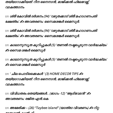
തയ്യാറാക്കിയത്: റീന നൈനാൻ, മാജിക്കൽ ഫ്ലേവേഴ്സ്,
വാകത്താനം
ശ്രീ കോവിൽ ദർശനം (94) ‘വഴുതക്കാട് ശ്രീ മഹാഗണപതി
on
ക്ഷേത്രം’ ✍ അവതരണം: സൈമശങ്കർ മൈസൂർ.
ശ്രീ കോവിൽ ദർശനം (94) ‘വഴുതക്കാട് ശ്രീ മഹാഗണപതി
on
ക്ഷേത്രം’ ✍ അവതരണം: സൈമശങ്കർ മൈസൂർ.
കാലാനുസൃത കുറിപ്പുകൾ (5) ‘തണൽ നഷ്ടപ്പെടുന്ന വാർദ്ധക്യം’
on
✍ സൈമ ശങ്കർ മൈസൂർ
കാലാനുസൃത കുറിപ്പുകൾ (5) ‘തണൽ നഷ്ടപ്പെടുന്ന വാർദ്ധക്യം’
on
✍ സൈമ ശങ്കർ മൈസൂർ
‘ ചില പൊടിക്കൈകൾ ‘ (3) HOME DECOR TIPS ✍
on
തയ്യാറാക്കിയത്: റീന നൈനാൻ, മാജിക്കൽ ഫ്ലേവേഴ്സ്,
വാകത്താനം
വിവിധതരം തെയ്യങ്ങൾ.. (ഭാഗം -12) “ആടിവേടൻ” ✍
on
അവതരണം: രജിത എൻ.കെ
അമേരിക്ക – (26) “Taybee island” (യാത്രാ വിവരണം) ✍ റിറ്റ
on
മാനുവൽ, ഡൽഹി