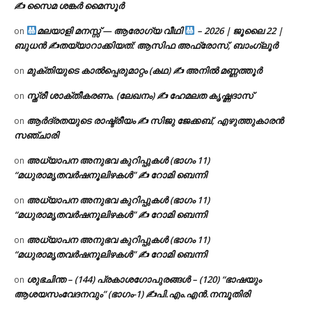
✍ സൈമ ശങ്കർ മൈസൂർ
മലയാളി മനസ്സ് — ആരോഗ്യ വീഥി
– 2026 | ജൂലൈ 22 |
on
ബുധൻ ✍
തയ്യാറാക്കിയത്: ആസിഫ അഫ്രോസ്, ബാംഗ്ലൂർ
മുക്തിയുടെ കാൽപ്പെരുമാറ്റം (കഥ) ✍ അനിൽ മണ്ണത്തൂർ
on
സ്ത്രീ ശാക്തീകരണം. (ലേഖനം) ✍ ഹേമലത കൃഷ്ണദാസ്
on
ആർദ്രതയുടെ രാഷ്ട്രീയം ✍️ സിജു ജേക്കബ്, എഴുത്തുകാരൻ
on
സഞ്ചാരി
അധ്യാപന അനുഭവ കുറിപ്പുകൾ (ഭാഗം 11)
on
“മധുരാമൃതവർഷനൂലിഴകൾ” ✍ റോമി ബെന്നി
അധ്യാപന അനുഭവ കുറിപ്പുകൾ (ഭാഗം 11)
on
“മധുരാമൃതവർഷനൂലിഴകൾ” ✍ റോമി ബെന്നി
അധ്യാപന അനുഭവ കുറിപ്പുകൾ (ഭാഗം 11)
on
“മധുരാമൃതവർഷനൂലിഴകൾ” ✍ റോമി ബെന്നി
ശുഭചിന്ത – (144) പ്രകാശഗോപുരങ്ങൾ – (120) “ഭാഷയും
on
ആശയസംവേദനവും” (ഭാഗം-1) ✍പി.എം.എൻ.നമ്പൂതിരി