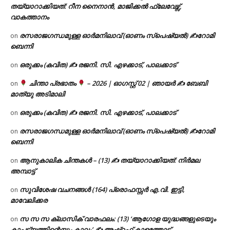
തയ്യാറാക്കിയത്: റീന നൈനാൻ, മാജിക്കൽ ഫ്ലേവേഴ്സ്,
വാകത്താനം
രസരാജഗന്ധമുള്ള ഓർമനിലാവ് (ഓണം സ്‌പെഷ്യൽ) ✍റോമി
on
ബെന്നി
ഒരുക്കം (കവിത) ✍ രജനി. സി. എഴക്കാട്, പാലക്കാട്
on
ചിന്താ പ്രഭാതം
– 2026 | ഓഗസ്റ്റ് 02 | ഞായർ ✍
ബേബി
on
മാത്യു അടിമാലി
ഒരുക്കം (കവിത) ✍ രജനി. സി. എഴക്കാട്, പാലക്കാട്
on
രസരാജഗന്ധമുള്ള ഓർമനിലാവ് (ഓണം സ്‌പെഷ്യൽ) ✍റോമി
on
ബെന്നി
ആനുകാലിക ചിന്തകൾ – (13) ✍ തയ്യാറാക്കിയത്: നിർമല
on
അമ്പാട്ട്
സുവിശേഷ വചനങ്ങൾ (164) പ്രൊഫസ്സർ എ.വി. ഇട്ടി,
on
മാവേലിക്കര
സ സ സ ക്ലാസിക് വാരഫലം: (13) ‘ആഗോള യുദ്ധങ്ങളുടെയും
on
കാപട്യത്തിന്റെയും കാലം’ ✍ അഷ്റഫ് കാളത്തോട്