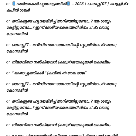
വാർത്തകൾ ഒറ്റനോട്ടത്തിൽ
– 2026 | ഓഗസ്റ്റ് 07 | വെള്ളി ✍
on
കപിൽ ശങ്കർ
തറികളുടെ ഹൃദയമിടിപ്പ് അറിഞ്ഞിട്ടുണ്ടോ..? ആ ശബ്ദം
on
കേട്ടിട്ടുണ്ടോ…? ഇന്ന് ദേശീയ കൈത്തറി ദിനം..!! ✍ ലാലു
കോനാടിൽ
ഓഗസ്റ്റ് 𝟕 – രവീന്ദ്രനാഥ ടാഗോറിന്റെ സ്മൃതിദിനം ✍ ലാലു
on
കോനാടിൽ
നിലാവിനെ നൽകിയവൾ (കഥ)✍ജയകുമാരി കൊല്ലം
on
” ഓണപ്പുലരികൾ ” (കവിത) ✍ രേഖ രാജ്
on
ഓഗസ്റ്റ് 𝟕 – രവീന്ദ്രനാഥ ടാഗോറിന്റെ സ്മൃതിദിനം ✍ ലാലു
on
കോനാടിൽ
തറികളുടെ ഹൃദയമിടിപ്പ് അറിഞ്ഞിട്ടുണ്ടോ..? ആ ശബ്ദം
on
കേട്ടിട്ടുണ്ടോ…? ഇന്ന് ദേശീയ കൈത്തറി ദിനം..!! ✍ ലാലു
കോനാടിൽ
നിലാവിനെ നൽകിയവൾ (കഥ)✍ജയകുമാരി കൊല്ലം
on
കേരളം പ്രളയത്തിന്റെ സ്വന്തം നാടോ ? ✍️അഫ്സൽ ബഷീർ
on