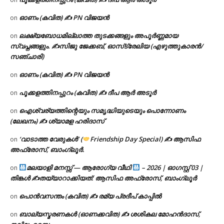
ഓണം (കവിത) ✍ PN വിജയൻ
on
ലക്ഷ്യബോധമില്ലാത്ത തുടക്കങ്ങളും അപൂർണ്ണമായ
on
സ്വപ്നങ്ങളും. ✍️സിജു ജേക്കബ്, ഓസ്‌ട്രേലിയ (എഴുത്തുകാരൻ/
സഞ്ചാരി)
ഓണം (കവിത) ✍ PN വിജയൻ
on
പൂക്കളത്തിനപ്പുറം (കവിത) ✍ ദീപ ആർ അടൂർ
on
ഐശ്വര്യത്തിന്റെയും സമൃദ്ധിയുടെയും പൊന്നോണം
on
(ലേഖനം) ✍ ശ്യാമള ഹരിദാസ്
‘വാടാത്ത വേരുകൾ’ (
Friendship Day Special) ✍ ആസിഫ
on
അഫ്രോസ്, ബാംഗ്ലൂർ.
മലയാളി മനസ്സ് — ആരോഗ്യ വീഥി
– 2026 | ഓഗസ്റ്റ് 03 |
on
തിങ്കൾ ✍
തയ്യാറാക്കിയത്: ആസിഫ അഫ്രോസ്, ബാംഗ്ലൂർ
പൊൻവസന്തം (കവിത) ✍ രമ്യ പ്രദീപ് കാപ്പിൽ
on
ബാല്യസ്മരണകൾ (ഓണക്കവിത) ✍ ശശികല മോഹൻദാസ്,
on