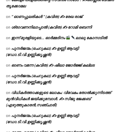
തൃക്കോമല
” ഓണപ്പുലരികൾ ” (കവിത) ✍ രേഖ രാജ്
on
ശ്രാവണനിലാപ്പാൽ (കവിത) ✍ റോമി ബെന്നി
on
ഇന്ന് മുരളിയുടെ… ഓർമ്മദിനം
ലാലു കോനാടിൽ
on
പുനർജന്മം (ചെറുകഥ) ✍ ഉണ്ണി ആവട്ടി
on
(ഡോ.ടി.വി.ഉണ്ണിക്കൃഷ്ണൻ)
ഓണം വന്നേ (കവിത) ✍ ഷീലാ ജോർജ്ജ് കല്ലട
on
പുനർജന്മം (ചെറുകഥ) ✍ ഉണ്ണി ആവട്ടി
on
(ഡോ.ടി.വി.ഉണ്ണിക്കൃഷ്ണൻ)
വിധികർത്താക്കളുടെ ലോകം: വിവേകം തോൽക്കുന്നിടത്ത്
on
മുൻവിധികൾ ജയിക്കുമ്പോൾ. ✍️ സിജു ജേക്കബ്
(എഴുത്തുകാരൻ,സഞ്ചാരി)
പുനർജന്മം (ചെറുകഥ) ✍ ഉണ്ണി ആവട്ടി
on
(ഡോ.ടി.വി.ഉണ്ണിക്കൃഷ്ണൻ)