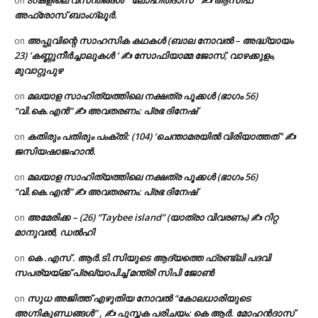
on
അഫ്രോസ് ബാംഗ്ലൂർ.
അപ്പുവിന്റെ സാഹസിക കഥകൾ (ബാല നോവൽ – അദ്ധ്യായം
on
23) ‘കണ്ണുനീർച്ചാലുകൾ ‘ ✍ സോഫിയാമ്മ ജോസ്, വാഴക്കുളം,
മുവാറ്റുപുഴ
മലയാള സാഹിത്യത്തിലെ നക്ഷത്ര പൂക്കൾ (ഭാഗം 56)
on
“വി.കെ.എൻ” ✍ അവതരണം: പ്രഭ ദിനേഷ്
കതിരും പതിരും പംക്തി: (104) ‘ചെന്താമരയിൽ വിരിയാത്തത് ‘ ✍
on
ജസിയഷാജഹാൻ.
മലയാള സാഹിത്യത്തിലെ നക്ഷത്ര പൂക്കൾ (ഭാഗം 56)
on
“വി.കെ.എൻ” ✍ അവതരണം: പ്രഭ ദിനേഷ്
അമേരിക്ക – (26) “Taybee island” (യാത്രാ വിവരണം) ✍ റിറ്റ
on
മാനുവൽ, ഡൽഹി
കെ .എസ് . ആർ.ടി.സിയുടെ ആദ്യത്തെ ഫ്രണ്ട്ലി പദവി
on
സപര്യയ്ക്ക് പ്രഖ്യാപിച്ച് മന്ത്രി സിപി ജോൺ
സുധ അജിത്ത് എഴുതിയ നോവൽ “കോലധാരിയുടെ
on
അഗ്നികുണ്ഡങ്ങള്‍” , ✍ പുസ്തക പരിചയം: കെ ആർ. മോഹൻദാസ്