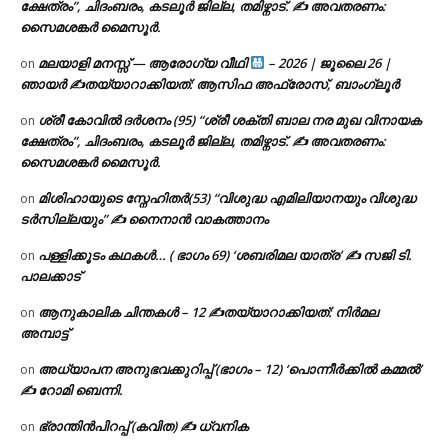
ക്ഷേത്രം”, ചിദംബരം, കടലൂർ ജില്ല, തമിഴ്നാട്. ✍ അവതരണം:
സൈമശങ്കർ മൈസൂർ.
മലയാളി മനസ്സ് — ആരോഗ്യ വീഥി
– 2026 | ജൂലൈ 26 |
on
ഞായർ ✍
തയ്യാറാക്കിയത്: ആസിഫ അഫ്രോസ്, ബാംഗ്ലൂർ
ശ്രീ കോവിൽ ദർശനം (95) “ശ്രീ ശക്തി ബാല നര മുഖ വിനായക
on
ക്ഷേത്രം”, ചിദംബരം, കടലൂർ ജില്ല, തമിഴ്നാട്. ✍ അവതരണം:
സൈമശങ്കർ മൈസൂർ.
മിശിഹായുടെ സ്നേഹിതർ(53) “വിശുദ്ധ എമിലിയാനയും വിശുദ്ധ
on
ടര്‍സില്ലയും” ✍ നൈനാൻ വാകത്താനം
പള്ളിക്കൂടം കഥകൾ… ( ഭാഗം 69) ‘ശബരിമല യാത്ര’ ✍ സജി ടി.
on
പാലക്കാട്
ആനുകാലിക ചിന്തകൾ – 12 ✍തയ്യാറാക്കിയത്: നിർമല
on
അമ്പാട്ട്
അധ്യാപന അനുഭവക്കുറിപ്പ് (ഭാഗം – 12) ‘പൊന്നീർക്കിൽ കമ്മൽ’
on
✍ റോമി ബെന്നി.
ഭ്രാന്തിൻപിറപ്പ് (കവിത) ✍ ധ്വനിക
on