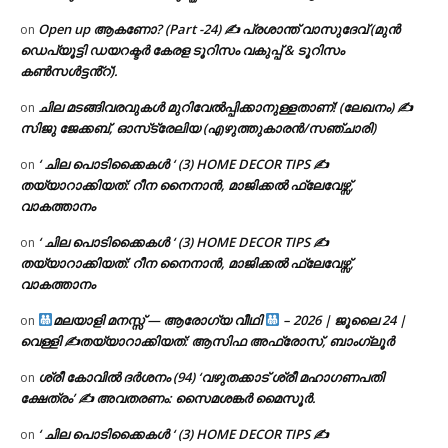
Open up ആകണോ? (Part -24) ✍ പ്രശാന്ത് വാസുദേവ് (മുൻ
on
ഡെപ്യൂട്ടി ഡയറക്ടർ കേരള ടൂറിസം വകുപ്പ് & ടൂറിസം
കൺസൾട്ടൻ്റ്).
ചില മടങ്ങിവരവുകൾ മുറിവേൽപ്പിക്കാനുള്ളതാണ്! (ലേഖനം) ✍️
on
സിജു ജേക്കബ്, ഓസ്‌ട്രേലിയ (എഴുത്തുകാരൻ/സഞ്ചാരി)
‘ ചില പൊടിക്കൈകൾ ‘ (3) HOME DECOR TIPS ✍
on
തയ്യാറാക്കിയത്: റീന നൈനാൻ, മാജിക്കൽ ഫ്ലേവേഴ്സ്,
വാകത്താനം
‘ ചില പൊടിക്കൈകൾ ‘ (3) HOME DECOR TIPS ✍
on
തയ്യാറാക്കിയത്: റീന നൈനാൻ, മാജിക്കൽ ഫ്ലേവേഴ്സ്,
വാകത്താനം
മലയാളി മനസ്സ് — ആരോഗ്യ വീഥി
– 2026 | ജൂലൈ 24 |
on
വെള്ളി ✍
തയ്യാറാക്കിയത്: ആസിഫ അഫ്രോസ്, ബാംഗ്ലൂർ
ശ്രീ കോവിൽ ദർശനം (94) ‘വഴുതക്കാട് ശ്രീ മഹാഗണപതി
on
ക്ഷേത്രം’ ✍ അവതരണം: സൈമശങ്കർ മൈസൂർ.
‘ ചില പൊടിക്കൈകൾ ‘ (3) HOME DECOR TIPS ✍
on