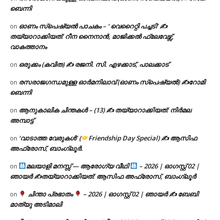
ബെന്നി
ഓണം സ്പെഷ്യൽ പാചകം – ‘ വെറൈറ്റി പച്ചടി’ ✍
on
തയ്യാറാക്കിയത്: റീന നൈനാൻ, മാജിക്കൽ ഫ്ലേവേഴ്സ്,
വാകത്താനം
ഒരുക്കം (കവിത) ✍ രജനി. സി. എഴക്കാട്, പാലക്കാട്
on
രസരാജഗന്ധമുള്ള ഓർമനിലാവ് (ഓണം സ്‌പെഷ്യൽ) ✍റോമി
on
ബെന്നി
ആനുകാലിക ചിന്തകൾ – (13) ✍ തയ്യാറാക്കിയത്: നിർമല
on
അമ്പാട്ട്
‘വാടാത്ത വേരുകൾ’ (
Friendship Day Special) ✍ ആസിഫ
on
അഫ്രോസ്, ബാംഗ്ലൂർ.
മലയാളി മനസ്സ് — ആരോഗ്യ വീഥി
– 2026 | ഓഗസ്റ്റ് 02 |
on
ഞായർ ✍
തയ്യാറാക്കിയത്: ആസിഫ അഫ്രോസ്, ബാംഗ്ലൂർ
ചിന്താ പ്രഭാതം
– 2026 | ഓഗസ്റ്റ് 02 | ഞായർ ✍
ബേബി
on
മാത്യു അടിമാലി