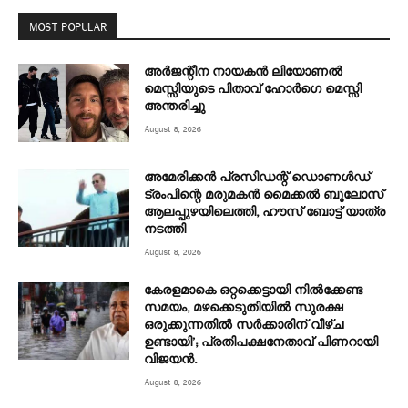
MOST POPULAR
അര്‍ജന്റീന നായകന്‍ ലിയോണല്‍
മെസ്സിയുടെ പിതാവ് ഹോര്‍ഗെ മെസ്സി
അന്തരിച്ചു
August 8, 2026
അമേരിക്കൻ പ്രസിഡന്റ് ഡൊണൾഡ്
ട്രംപിന്റെ മരുമകന്‍ മൈക്കൽ ബൂലോസ്
ആലപ്പുഴയിലെത്തി, ഹൗസ് ബോട്ട് യാത്ര
നടത്തി
August 8, 2026
കേരളമാകെ ഒറ്റക്കെട്ടായി നിൽക്കേണ്ട
സമയം, മഴക്കെടുതിയിൽ സുരക്ഷ
ഒരുക്കുന്നതിൽ സർക്കാരിന് വീഴ്ച
ഉണ്ടായി’; പ്രതിപക്ഷനേതാവ് പിണറായി
വിജയൻ.
August 8, 2026