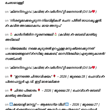
ചേരാവെള്ളി
‘കിണറിനപ്പുറം’ (കവിത) ✍ വർഗീസ് റ്റി നൈനാൻ (Dil Se
)
on
‘നിശബ്ദമാക്കപ്പെടുന്ന നിലവിളികൾ’ രചന: പ്രീതി രാധാകൃഷ്ണൻ.
on
✍ കവിത അവലോകനം: മായ അനൂപ്
കാർഗിൽദിന സ്മരണഞ്ജലി
(കവിത) ✍ ബേബി മാത്യു
on
അടിമാലി
വിജയമല്ല; നമ്മെ കൂടുതൽ ഉറപ്പുള്ള മനുഷ്യരാക്കുന്നത്
on
പരാജയങ്ങളാണ് ✍️സിജു ജേക്കബ്, ഓസ്‌ട്രേലിയ (എഴുത്തുകാരൻ/
സഞ്ചാരി)
‘കിണറിനപ്പുറം’ (കവിത) ✍ വർഗീസ് റ്റി നൈനാൻ (Dil Se
)
on
“ഇന്നത്തെ ചിന്താവിഷയം”
– 2026 | ജൂലൈ 28 | ചൊവ്വ ✍
on
പ്രൊഫസ്സർ എ.വി. ഇട്ടി മാവേലിക്കര
ചിന്താ പ്രഭാതം
– 2026 | ജൂലൈ 28 | ചൊവ്വ ✍
ബേബി
on
മാത്യു അടിമാലി
മലയാളി മനസ്സ് — ആരോഗ്യ വീഥി
– 2026 | ജൂലൈ 27 |
on
തിങ്കൾ ✍
തയ്യാറാക്കിയത്: ആസിഫ അഫ്രോസ്, ബാംഗ്ലൂർ