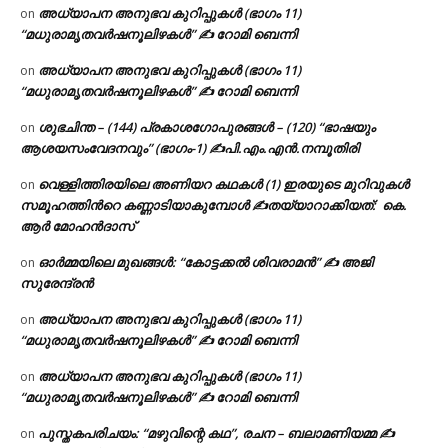
അധ്യാപന അനുഭവ കുറിപ്പുകൾ (ഭാഗം 11)
on
“മധുരാമൃതവർഷനൂലിഴകൾ” ✍ റോമി ബെന്നി
അധ്യാപന അനുഭവ കുറിപ്പുകൾ (ഭാഗം 11)
on
“മധുരാമൃതവർഷനൂലിഴകൾ” ✍ റോമി ബെന്നി
ശുഭചിന്ത – (144) പ്രകാശഗോപുരങ്ങൾ – (120) “ഭാഷയും
on
ആശയസംവേദനവും” (ഭാഗം-1) ✍പി.എം.എൻ.നമ്പൂതിരി
വെള്ളിത്തിരയിലെ അണിയറ കഥകൾ (1) ഇരയുടെ മുറിവുകൾ
on
സമൂഹത്തിന്‍റെ കണ്ണാടിയാകുമ്പോൾ ✍തയ്യാറാക്കിയത്: കെ.
ആര്‍ മോഹന്‍ദാസ്
ഓർമ്മയിലെ മുഖങ്ങൾ: “കോട്ടക്കൽ ശിവരാമൻ” ✍ അജി
on
സുരേന്ദ്രൻ
അധ്യാപന അനുഭവ കുറിപ്പുകൾ (ഭാഗം 11)
on
“മധുരാമൃതവർഷനൂലിഴകൾ” ✍ റോമി ബെന്നി
അധ്യാപന അനുഭവ കുറിപ്പുകൾ (ഭാഗം 11)
on
“മധുരാമൃതവർഷനൂലിഴകൾ” ✍ റോമി ബെന്നി
പുസ്തകപരിചയം: “മഴുവിന്റെ കഥ”, രചന – ബലാമണിയമ്മ ✍
on