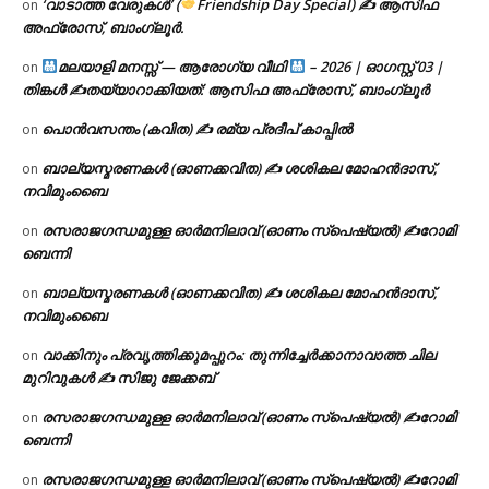
‘വാടാത്ത വേരുകൾ’ (
Friendship Day Special) ✍ ആസിഫ
on
അഫ്രോസ്, ബാംഗ്ലൂർ.
മലയാളി മനസ്സ് — ആരോഗ്യ വീഥി
– 2026 | ഓഗസ്റ്റ് 03 |
on
തിങ്കൾ ✍
തയ്യാറാക്കിയത്: ആസിഫ അഫ്രോസ്, ബാംഗ്ലൂർ
പൊൻവസന്തം (കവിത) ✍ രമ്യ പ്രദീപ് കാപ്പിൽ
on
ബാല്യസ്മരണകൾ (ഓണക്കവിത) ✍ ശശികല മോഹൻദാസ്,
on
നവിമുംബൈ
രസരാജഗന്ധമുള്ള ഓർമനിലാവ് (ഓണം സ്‌പെഷ്യൽ) ✍റോമി
on
ബെന്നി
ബാല്യസ്മരണകൾ (ഓണക്കവിത) ✍ ശശികല മോഹൻദാസ്,
on
നവിമുംബൈ
വാക്കിനും പ്രവൃത്തിക്കുമപ്പുറം: തുന്നിച്ചേർക്കാനാവാത്ത ചില
on
മുറിവുകൾ ✍️ സിജു ജേക്കബ്
രസരാജഗന്ധമുള്ള ഓർമനിലാവ് (ഓണം സ്‌പെഷ്യൽ) ✍റോമി
on
ബെന്നി
രസരാജഗന്ധമുള്ള ഓർമനിലാവ് (ഓണം സ്‌പെഷ്യൽ) ✍റോമി
on