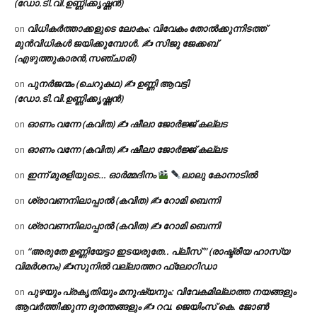
(ഡോ.ടി.വി.ഉണ്ണിക്കൃഷ്ണൻ)
വിധികർത്താക്കളുടെ ലോകം: വിവേകം തോൽക്കുന്നിടത്ത്
on
മുൻവിധികൾ ജയിക്കുമ്പോൾ. ✍️ സിജു ജേക്കബ്
(എഴുത്തുകാരൻ,സഞ്ചാരി)
പുനർജന്മം (ചെറുകഥ) ✍ ഉണ്ണി ആവട്ടി
on
(ഡോ.ടി.വി.ഉണ്ണിക്കൃഷ്ണൻ)
ഓണം വന്നേ (കവിത) ✍ ഷീലാ ജോർജ്ജ് കല്ലട
on
ഓണം വന്നേ (കവിത) ✍ ഷീലാ ജോർജ്ജ് കല്ലട
on
ഇന്ന് മുരളിയുടെ… ഓർമ്മദിനം
ലാലു കോനാടിൽ
on
ശ്രാവണനിലാപ്പാൽ (കവിത) ✍ റോമി ബെന്നി
on
ശ്രാവണനിലാപ്പാൽ (കവിത) ✍ റോമി ബെന്നി
on
“അരുതേ ഉണ്ണിയേട്ടാ ഇടയരുതേ.. പ്ലീസ് ” (രാഷ്ട്രീയ ഹാസ്യ
on
വിമർശനം) ✍സുനിൽ വല്ലാത്തറ ഫ്ലോറിഡാ
പുഴയും പ്രകൃതിയും മനുഷ്യനും: വിവേകമില്ലാത്ത നയങ്ങളും
on
ആവർത്തിക്കുന്ന ദുരന്തങ്ങളും ✍ റവ. ജെയിംസ് കെ. ജോൺ