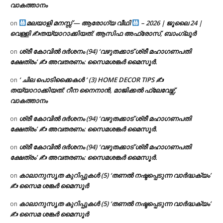
വാകത്താനം
മലയാളി മനസ്സ് — ആരോഗ്യ വീഥി
– 2026 | ജൂലൈ 24 |
on
വെള്ളി ✍
തയ്യാറാക്കിയത്: ആസിഫ അഫ്രോസ്, ബാംഗ്ലൂർ
ശ്രീ കോവിൽ ദർശനം (94) ‘വഴുതക്കാട് ശ്രീ മഹാഗണപതി
on
ക്ഷേത്രം’ ✍ അവതരണം: സൈമശങ്കർ മൈസൂർ.
‘ ചില പൊടിക്കൈകൾ ‘ (3) HOME DECOR TIPS ✍
on
തയ്യാറാക്കിയത്: റീന നൈനാൻ, മാജിക്കൽ ഫ്ലേവേഴ്സ്,
വാകത്താനം
ശ്രീ കോവിൽ ദർശനം (94) ‘വഴുതക്കാട് ശ്രീ മഹാഗണപതി
on
ക്ഷേത്രം’ ✍ അവതരണം: സൈമശങ്കർ മൈസൂർ.
ശ്രീ കോവിൽ ദർശനം (94) ‘വഴുതക്കാട് ശ്രീ മഹാഗണപതി
on
ക്ഷേത്രം’ ✍ അവതരണം: സൈമശങ്കർ മൈസൂർ.
കാലാനുസൃത കുറിപ്പുകൾ (5) ‘തണൽ നഷ്ടപ്പെടുന്ന വാർദ്ധക്യം’
on
✍ സൈമ ശങ്കർ മൈസൂർ
കാലാനുസൃത കുറിപ്പുകൾ (5) ‘തണൽ നഷ്ടപ്പെടുന്ന വാർദ്ധക്യം’
on
✍ സൈമ ശങ്കർ മൈസൂർ