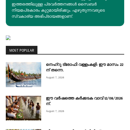
ഇത്തരത്തിലുള്ള പ്രവർത്തനങ്ങൾ സൈബർ
നിയമപ്രകാരം കുറ്റമായിരിക്കും. എഴുതുന്നവരുടെ
സ്വകാര്യ അഭിപ്രായങ്ങളാണ്.
MOST POPULAR
നെഹ്‌റു ട്രോഫി വള്ളംകളി: ഈ മാസം 22
ന് തന്നെ.
August 7, 2026
ഈ വർഷത്തെ കർക്കടക വാവ് 12/08/2026
ന്.
August 7, 2026