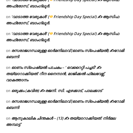
അഫ്രോസ്, ബാംഗ്ലൂർ.
‘വാടാത്ത വേരുകൾ’ (
Friendship Day Special) ✍ ആസിഫ
on
അഫ്രോസ്, ബാംഗ്ലൂർ.
‘വാടാത്ത വേരുകൾ’ (
Friendship Day Special) ✍ ആസിഫ
on
അഫ്രോസ്, ബാംഗ്ലൂർ.
രസരാജഗന്ധമുള്ള ഓർമനിലാവ് (ഓണം സ്‌പെഷ്യൽ) ✍റോമി
on
ബെന്നി
ഓണം സ്പെഷ്യൽ പാചകം – ‘ വെറൈറ്റി പച്ചടി’ ✍
on
തയ്യാറാക്കിയത്: റീന നൈനാൻ, മാജിക്കൽ ഫ്ലേവേഴ്സ്,
വാകത്താനം
ഒരുക്കം (കവിത) ✍ രജനി. സി. എഴക്കാട്, പാലക്കാട്
on
രസരാജഗന്ധമുള്ള ഓർമനിലാവ് (ഓണം സ്‌പെഷ്യൽ) ✍റോമി
on
ബെന്നി
ആനുകാലിക ചിന്തകൾ – (13) ✍ തയ്യാറാക്കിയത്: നിർമല
on
അമ്പാട്ട്