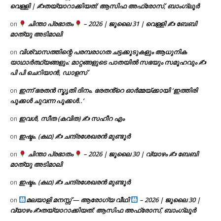
വെള്ളി | ✍
തയ്യാറാക്കിയത്: ആസിഫ അഫ്രോസ്, ബാംഗ്ലൂർ
ചിന്താ പ്രഭാതം
– 2026 | ജൂലൈ 31 | വെള്ളി ✍
ബേബി
on
മാത്യു അടിമാലി
വിശ്വാസത്തിന്റെ പരമ്പരാഗത ചട്ടക്കൂടുകളും ആധുനിക
on
യാഥാർത്ഥ്യങ്ങളും: മാറ്റങ്ങളുടെ പാതയിൽ സഭയും സമൂഹവും ✍
പി പി ചെറിയാൻ, ഡാളസ്
ഇന്ന് ഭരതൻ സ്മൃതി ദിനം. ഭരതൻ്റെ ഓർമ്മയ്ക്കായി ‘ഇത്തിരി
on
പൂക്കൾ ചുവന്ന പൂക്കൾ..’
ഇവൾ, സീത (കവിത) ✍ സഹീറ എം
on
ഇഷ്ടം. (കഥ) ✍ ചന്ദ്രശേഖരൻ മുണ്ടൂർ
on
ചിന്താ പ്രഭാതം
– 2026 | ജൂലൈ 30 | വ്യാഴം ✍
ബേബി
on
മാത്യു അടിമാലി
ഇഷ്ടം. (കഥ) ✍ ചന്ദ്രശേഖരൻ മുണ്ടൂർ
on
മലയാളി മനസ്സ് — ആരോഗ്യ വീഥി
– 2026 | ജൂലൈ 30 |
on
വ്യാഴം ✍
തയ്യാറാക്കിയത്: ആസിഫ അഫ്രോസ്, ബാംഗ്ലൂർ