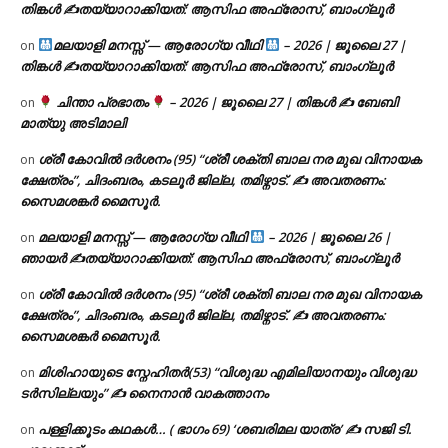
തിങ്കൾ ✍
തയ്യാറാക്കിയത്: ആസിഫ അഫ്രോസ്, ബാംഗ്ലൂർ
മലയാളി മനസ്സ് — ആരോഗ്യ വീഥി
– 2026 | ജൂലൈ 27 |
on
തിങ്കൾ ✍
തയ്യാറാക്കിയത്: ആസിഫ അഫ്രോസ്, ബാംഗ്ലൂർ
ചിന്താ പ്രഭാതം
– 2026 | ജൂലൈ 27 | തിങ്കൾ ✍
ബേബി
on
മാത്യു അടിമാലി
ശ്രീ കോവിൽ ദർശനം (95) “ശ്രീ ശക്തി ബാല നര മുഖ വിനായക
on
ക്ഷേത്രം”, ചിദംബരം, കടലൂർ ജില്ല, തമിഴ്നാട്. ✍ അവതരണം:
സൈമശങ്കർ മൈസൂർ.
മലയാളി മനസ്സ് — ആരോഗ്യ വീഥി
– 2026 | ജൂലൈ 26 |
on
ഞായർ ✍
തയ്യാറാക്കിയത്: ആസിഫ അഫ്രോസ്, ബാംഗ്ലൂർ
ശ്രീ കോവിൽ ദർശനം (95) “ശ്രീ ശക്തി ബാല നര മുഖ വിനായക
on
ക്ഷേത്രം”, ചിദംബരം, കടലൂർ ജില്ല, തമിഴ്നാട്. ✍ അവതരണം:
സൈമശങ്കർ മൈസൂർ.
മിശിഹായുടെ സ്നേഹിതർ(53) “വിശുദ്ധ എമിലിയാനയും വിശുദ്ധ
on
ടര്‍സില്ലയും” ✍ നൈനാൻ വാകത്താനം
പള്ളിക്കൂടം കഥകൾ… ( ഭാഗം 69) ‘ശബരിമല യാത്ര’ ✍ സജി ടി.
on