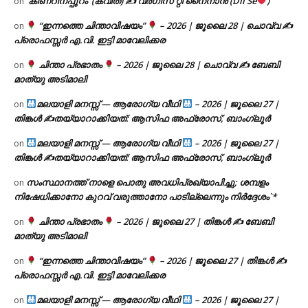
‘കിണറിനപ്പുറം’ (കവിത) ✍ വർഗീസ് റ്റി നൈനാൻ (Dil Se
)
on
“ഇന്നത്തെ ചിന്താവിഷയം”
– 2026 | ജൂലൈ 28 | ചൊവ്വ ✍
on
പ്രൊഫസ്സർ എ.വി. ഇട്ടി മാവേലിക്കര
ചിന്താ പ്രഭാതം
– 2026 | ജൂലൈ 28 | ചൊവ്വ ✍
ബേബി
on
മാത്യു അടിമാലി
മലയാളി മനസ്സ് — ആരോഗ്യ വീഥി
– 2026 | ജൂലൈ 27 |
on
തിങ്കൾ ✍
തയ്യാറാക്കിയത്: ആസിഫ അഫ്രോസ്, ബാംഗ്ലൂർ
മലയാളി മനസ്സ് — ആരോഗ്യ വീഥി
– 2026 | ജൂലൈ 27 |
on
തിങ്കൾ ✍
തയ്യാറാക്കിയത്: ആസിഫ അഫ്രോസ്, ബാംഗ്ലൂർ
സംസ്ഥാനത്ത് നാളെ പൊതു അവധിപ്രഖ്യാപിച്ചു; ശമ്പളം
on
നിഷേധിക്കാനോ കുറവ് വരുത്താനോ പാടില്ലെന്നും നിർദ്ദേശം`*
ചിന്താ പ്രഭാതം
– 2026 | ജൂലൈ 27 | തിങ്കൾ ✍
ബേബി
on
മാത്യു അടിമാലി
“ഇന്നത്തെ ചിന്താവിഷയം”
– 2026 | ജൂലൈ 27 | തിങ്കൾ ✍
on
പ്രൊഫസ്സർ എ.വി. ഇട്ടി മാവേലിക്കര
മലയാളി മനസ്സ് — ആരോഗ്യ വീഥി
– 2026 | ജൂലൈ 27 |
on