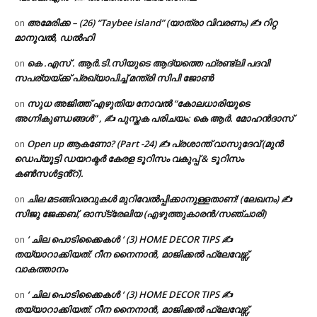
അമേരിക്ക – (26) “Taybee island” (യാത്രാ വിവരണം) ✍ റിറ്റ
on
മാനുവൽ, ഡൽഹി
കെ .എസ് . ആർ.ടി.സിയുടെ ആദ്യത്തെ ഫ്രണ്ട്ലി പദവി
on
സപര്യയ്ക്ക് പ്രഖ്യാപിച്ച് മന്ത്രി സിപി ജോൺ
സുധ അജിത്ത് എഴുതിയ നോവൽ “കോലധാരിയുടെ
on
അഗ്നികുണ്ഡങ്ങള്‍” , ✍ പുസ്തക പരിചയം: കെ ആർ. മോഹൻദാസ്
Open up ആകണോ? (Part -24) ✍ പ്രശാന്ത് വാസുദേവ് (മുൻ
on
ഡെപ്യൂട്ടി ഡയറക്ടർ കേരള ടൂറിസം വകുപ്പ് & ടൂറിസം
കൺസൾട്ടൻ്റ്).
ചില മടങ്ങിവരവുകൾ മുറിവേൽപ്പിക്കാനുള്ളതാണ്! (ലേഖനം) ✍️
on
സിജു ജേക്കബ്, ഓസ്‌ട്രേലിയ (എഴുത്തുകാരൻ/സഞ്ചാരി)
‘ ചില പൊടിക്കൈകൾ ‘ (3) HOME DECOR TIPS ✍
on
തയ്യാറാക്കിയത്: റീന നൈനാൻ, മാജിക്കൽ ഫ്ലേവേഴ്സ്,
വാകത്താനം
‘ ചില പൊടിക്കൈകൾ ‘ (3) HOME DECOR TIPS ✍
on
തയ്യാറാക്കിയത്: റീന നൈനാൻ, മാജിക്കൽ ഫ്ലേവേഴ്സ്,