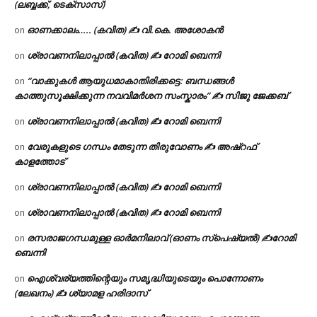
(ലബ്ബക്ക്, ടെക്സാസ്)
ഓണക്കാലം….. (കവിത) ✍ വി.കെ. അശോകൻ
on
ശ്രാവണനിലാപ്പാൽ (കവിത) ✍ റോമി ബെന്നി
on
“വാക്കുകൾ ആയുധമാകാതിരിക്കട്ടെ: ബന്ധങ്ങൾ
on
കാത്തുസൂക്ഷിക്കുന്ന നവവിമർശന സംസ്കാരം” ✍️ സിജു ജേക്കബ്
ശ്രാവണനിലാപ്പാൽ (കവിത) ✍ റോമി ബെന്നി
on
വേരുകളുടെ ഗന്ധം തേടുന്ന തിരുവോണം ✍ അഷ്റഫ്
on
കാളത്തോട്
ശ്രാവണനിലാപ്പാൽ (കവിത) ✍ റോമി ബെന്നി
on
ശ്രാവണനിലാപ്പാൽ (കവിത) ✍ റോമി ബെന്നി
on
രസരാജഗന്ധമുള്ള ഓർമനിലാവ് (ഓണം സ്‌പെഷ്യൽ) ✍റോമി
on
ബെന്നി
ഐശ്വര്യത്തിന്റെയും സമൃദ്ധിയുടെയും പൊന്നോണം
on
(ലേഖനം) ✍ ശ്യാമള ഹരിദാസ്