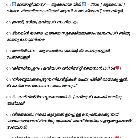
മലയാളി മനസ്സ് — ആരോഗ്യ വീഥി
– 2026 | ജൂലൈ 30 |
on
വ്യാഴം ✍
തയ്യാറാക്കിയത്: ആസിഫ അഫ്രോസ്, ബാംഗ്ലൂർ
ഇവൾ, സീത (കവിത) ✍ സഹീറ എം
on
ട്രെയിൻ യാത്ര എങ്ങനെ സുരക്ഷിതമാക്കാം (ലേഖനം) ✍ ബിന്ദു
on
വേണു ചോറ്റാനിക്കര
അതിജീവനം – ആപേക്ഷികം (കവിത) ✍ വേണുക്കുട്ടൻ
on
ചേരാവെള്ളി
‘കിണറിനപ്പുറം’ (കവിത) ✍ വർഗീസ് റ്റി നൈനാൻ (Dil Se
)
on
‘നിശബ്ദമാക്കപ്പെടുന്ന നിലവിളികൾ’ രചന: പ്രീതി രാധാകൃഷ്ണൻ.
on
✍ കവിത അവലോകനം: മായ അനൂപ്
കാർഗിൽദിന സ്മരണഞ്ജലി
(കവിത) ✍ ബേബി മാത്യു
on
അടിമാലി
വിജയമല്ല; നമ്മെ കൂടുതൽ ഉറപ്പുള്ള മനുഷ്യരാക്കുന്നത്
on
പരാജയങ്ങളാണ് ✍️സിജു ജേക്കബ്, ഓസ്‌ട്രേലിയ (എഴുത്തുകാരൻ/
സഞ്ചാരി)