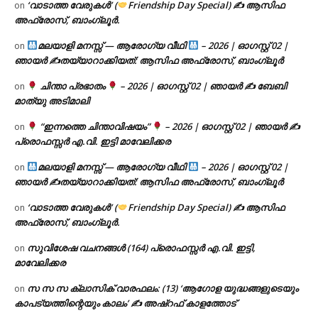
‘വാടാത്ത വേരുകൾ’ (
Friendship Day Special) ✍ ആസിഫ
on
അഫ്രോസ്, ബാംഗ്ലൂർ.
മലയാളി മനസ്സ് — ആരോഗ്യ വീഥി
– 2026 | ഓഗസ്റ്റ് 02 |
on
ഞായർ ✍
തയ്യാറാക്കിയത്: ആസിഫ അഫ്രോസ്, ബാംഗ്ലൂർ
ചിന്താ പ്രഭാതം
– 2026 | ഓഗസ്റ്റ് 02 | ഞായർ ✍
ബേബി
on
മാത്യു അടിമാലി
“ഇന്നത്തെ ചിന്താവിഷയം”
– 2026 | ഓഗസ്റ്റ് 02 | ഞായർ ✍
on
പ്രൊഫസ്സർ എ.വി. ഇട്ടി മാവേലിക്കര
മലയാളി മനസ്സ് — ആരോഗ്യ വീഥി
– 2026 | ഓഗസ്റ്റ് 02 |
on
ഞായർ ✍
തയ്യാറാക്കിയത്: ആസിഫ അഫ്രോസ്, ബാംഗ്ലൂർ
‘വാടാത്ത വേരുകൾ’ (
Friendship Day Special) ✍ ആസിഫ
on
അഫ്രോസ്, ബാംഗ്ലൂർ.
സുവിശേഷ വചനങ്ങൾ (164) പ്രൊഫസ്സർ എ.വി. ഇട്ടി,
on
മാവേലിക്കര
സ സ സ ക്ലാസിക് വാരഫലം: (13) ‘ആഗോള യുദ്ധങ്ങളുടെയും
on
കാപട്യത്തിന്റെയും കാലം’ ✍ അഷ്റഫ് കാളത്തോട്