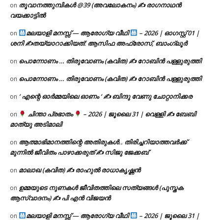
തൂവാനത്തുമ്പികൾ @39 (അവലോകനം) ✍ രാഗനാഥൻ
on
വയക്കാട്ടിൽ
മലയാളി മനസ്സ് — ആരോഗ്യ വീഥി
– 2026 | ഓഗസ്റ്റ് 01 |
on
ശനി ✍
തയ്യാറാക്കിയത്: ആസിഫ അഫ്രോസ്, ബാംഗ്ലൂർ
പൊന്നോണം … തിരുവോണം (കവിത) ✍ റോബിൻ പള്ളുരുത്തി
on
പൊന്നോണം … തിരുവോണം (കവിത) ✍ റോബിൻ പള്ളുരുത്തി
on
‘ എന്റെ ഓർമ്മയിലെ ഓണം ‘ ✍ ബിന്ദു വേണു ചോറ്റാനിക്കര
on
ചിന്താ പ്രഭാതം
– 2026 | ജൂലൈ 31 | വെള്ളി ✍
ബേബി
on
മാത്യു അടിമാലി
ആത്മാഭിമാനത്തിന്റെ അതിരുകൾ.. തിരിച്ചറിയാത്തവർക്ക്
on
മുന്നിൽ ജീവിതം പാഴാക്കരുത് ✍️ സിജു ജേക്കബ്
മാലാഖ (കവിത) ✍ രാഹുൽ രാധാകൃഷ്ണൻ
on
ഉമ്മയുടെ നുണകൾ ജീവിതത്തിലെ സത്യങ്ങൾ (പുസ്തക
on
ആസ്വാദനം) ✍ പി എൻ വിജയൻ
മലയാളി മനസ്സ് — ആരോഗ്യ വീഥി
– 2026 | ജൂലൈ 31 |
on