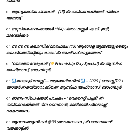
ബെന്നി
ആനുകാലിക ചിന്തകൾ – (13) ✍ തയ്യാറാക്കിയത്: നിർമല
on
അമ്പാട്ട്
സുവിശേഷ വചനങ്ങൾ (164) പ്രൊഫസ്സർ എ.വി. ഇട്ടി,
on
മാവേലിക്കര
സ സ സ ക്ലാസിക് വാരഫലം: (13) ‘ആഗോള യുദ്ധങ്ങളുടെയും
on
കാപട്യത്തിന്റെയും കാലം’ ✍ അഷ്റഫ് കാളത്തോട്
‘വാടാത്ത വേരുകൾ’ (
Friendship Day Special) ✍ ആസിഫ
on
അഫ്രോസ്, ബാംഗ്ലൂർ.
മലയാളി മനസ്സ് — ആരോഗ്യ വീഥി
– 2026 | ഓഗസ്റ്റ് 02 |
on
ഞായർ ✍
തയ്യാറാക്കിയത്: ആസിഫ അഫ്രോസ്, ബാംഗ്ലൂർ
ഓണം സ്പെഷ്യൽ പാചകം – ‘ വെറൈറ്റി പച്ചടി’ ✍
on
തയ്യാറാക്കിയത്: റീന നൈനാൻ, മാജിക്കൽ ഫ്ലേവേഴ്സ്,
വാകത്താനം
തൂവാനത്തുമ്പികൾ @39 (അവലോകനം) ✍ രാഗനാഥൻ
on
വയക്കാട്ടിൽ