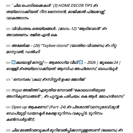
‘ ചില പൊടിക്കൈകൾ ‘ (3) HOME DECOR TIPS ✍
on
തയ്യാറാക്കിയത്: റീന നൈനാൻ, മാജിക്കൽ ഫ്ലേവേഴ്സ്,
വാകത്താനം
വിവിധതരം തെയ്യങ്ങൾ.. (ഭാഗം -12) “ആടിവേടൻ” ✍
on
അവതരണം: രജിത എൻ.കെ
അമേരിക്ക – (26) “Taybee island” (യാത്രാ വിവരണം) ✍ റിറ്റ
on
മാനുവൽ, ഡൽഹി
മലയാളി മനസ്സ് — ആരോഗ്യ വീഥി
– 2026 | ജൂലൈ 24 |
on
വെള്ളി ✍
തയ്യാറാക്കിയത്: ആസിഫ അഫ്രോസ്, ബാംഗ്ലൂർ
‘ നൊമ്പരം’ (കഥ) ✍സിസ്റ്റർ ഉഷാ ജോർജ്
on
സുധ അജിത്ത് എഴുതിയ നോവൽ “കോലധാരിയുടെ
on
അഗ്നികുണ്ഡങ്ങള്‍” , ✍ പുസ്തക പരിചയം: കെ ആർ. മോഹൻദാസ്
Open up ആകണോ? (Part -24) ✍ പ്രശാന്ത് വാസുദേവ് (മുൻ
on
ഡെപ്യൂട്ടി ഡയറക്ടർ കേരള ടൂറിസം വകുപ്പ് & ടൂറിസം
കൺസൾട്ടൻ്റ്).
ചില മടങ്ങിവരവുകൾ മുറിവേൽപ്പിക്കാനുള്ളതാണ്! (ലേഖനം) ✍️
on