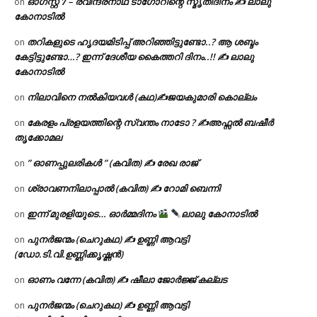
ഓഗസ്റ്റ് 𝟕 – രവീന്ദ്രനാഥ ടാഗോറിന്റെ സ്മൃതിദിനം ✍ ലാലു
on
കോനാടിൽ
തറികളുടെ ഹൃദയമിടിപ്പ് അറിഞ്ഞിട്ടുണ്ടോ..? ആ ശബ്ദം
on
കേട്ടിട്ടുണ്ടോ…? ഇന്ന് ദേശീയ കൈത്തറി ദിനം..!! ✍ ലാലു
കോനാടിൽ
നിലാവിനെ നൽകിയവൾ (കഥ)✍ജയകുമാരി കൊല്ലം
on
കേരളം പ്രളയത്തിന്റെ സ്വന്തം നാടോ ? ✍️അഫ്സൽ ബഷീർ
on
തൃക്കോമല
” ഓണപ്പുലരികൾ ” (കവിത) ✍ രേഖ രാജ്
on
ശ്രാവണനിലാപ്പാൽ (കവിത) ✍ റോമി ബെന്നി
on
ഇന്ന് മുരളിയുടെ… ഓർമ്മദിനം
ലാലു കോനാടിൽ
on
പുനർജന്മം (ചെറുകഥ) ✍ ഉണ്ണി ആവട്ടി
on
(ഡോ.ടി.വി.ഉണ്ണിക്കൃഷ്ണൻ)
ഓണം വന്നേ (കവിത) ✍ ഷീലാ ജോർജ്ജ് കല്ലട
on
പുനർജന്മം (ചെറുകഥ) ✍ ഉണ്ണി ആവട്ടി
on