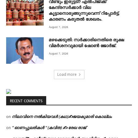
വീണ്ടും ഇരുട്ടടി? എല്‍പിജിക്ക്
കേന്ദ്രസർക്കാർ വില
കൂട്ടാനൊരുങ്ങുന്നുവെന്ന് റിപ്പോർട്ട്;
കാരണം കരുതല്‍ ശേഖരം.
August 7, 2026
മഴക്കെടുതി: സർക്കാരിനെതിരെ രൂക്ഷ
വിമർശനവുമായി ഷോൺ ജോർജ്.
August 7, 2026
Load more
RECENT COMMENTS
നിലാവിനെ നൽകിയവൾ (കഥ)✍ജയകുമാരി കൊല്ലം
on
” ഓണപ്പുലരികൾ ” (കവിത) ✍ രേഖ രാജ്
on