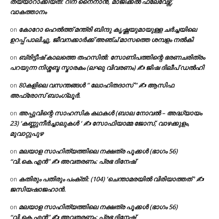
തയ്യാറാക്കിയത്: റീന നൈനാൻ, മാജിക്കൽ ഫ്ലേവേഴ്സ്,
വാകത്താനം
കോറോ ഹെൽത്ത് മന്ത്രി ബിന്ദു കൃഷ്ണയുമായുള്ള ചർച്ചയിലെ
on
ഉറപ്പ് പാലിച്ചു, ജീവനക്കാർക്ക് അഞ്ച് മാസത്തെ ശമ്പളം നൽകി
ബ്രിട്ടീഷ് കാലത്തെ തഹസിൽ: സോണിപത്തിന്റെ ഭരണചരിത്രം
on
പറയുന്ന നിശ്ശബ്ദ സ്മാരകം (ലഘു വിവരണം) ✍ ജിഷ ദിലീപ് ഡൽഹി
80കളിലെ വസന്തങ്ങൾ ” ലോഹിതദാസ് ” ✍ ആസിഫ
on
അഫ്രോസ് ബാംഗ്ലൂർ.
അപ്പുവിന്റെ സാഹസിക കഥകൾ (ബാല നോവൽ – അദ്ധ്യായം
on
23) ‘കണ്ണുനീർച്ചാലുകൾ ‘ ✍ സോഫിയാമ്മ ജോസ്, വാഴക്കുളം,
മുവാറ്റുപുഴ
മലയാള സാഹിത്യത്തിലെ നക്ഷത്ര പൂക്കൾ (ഭാഗം 56)
on
“വി.കെ.എൻ” ✍ അവതരണം: പ്രഭ ദിനേഷ്
കതിരും പതിരും പംക്തി: (104) ‘ചെന്താമരയിൽ വിരിയാത്തത് ‘ ✍
on
ജസിയഷാജഹാൻ.
മലയാള സാഹിത്യത്തിലെ നക്ഷത്ര പൂക്കൾ (ഭാഗം 56)
on
“വി.കെ.എൻ” ✍ അവതരണം: പ്രഭ ദിനേഷ്