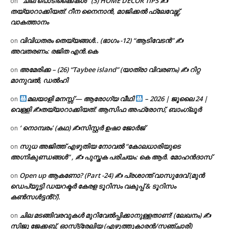
‘ ചില പൊടിക്കൈകൾ ‘ (3) HOME DECOR TIPS ✍
on
തയ്യാറാക്കിയത്: റീന നൈനാൻ, മാജിക്കൽ ഫ്ലേവേഴ്സ്,
വാകത്താനം
വിവിധതരം തെയ്യങ്ങൾ.. (ഭാഗം -12) “ആടിവേടൻ” ✍
on
അവതരണം: രജിത എൻ.കെ
അമേരിക്ക – (26) “Taybee island” (യാത്രാ വിവരണം) ✍ റിറ്റ
on
മാനുവൽ, ഡൽഹി
മലയാളി മനസ്സ് — ആരോഗ്യ വീഥി
– 2026 | ജൂലൈ 24 |
on
വെള്ളി ✍
തയ്യാറാക്കിയത്: ആസിഫ അഫ്രോസ്, ബാംഗ്ലൂർ
‘ നൊമ്പരം’ (കഥ) ✍സിസ്റ്റർ ഉഷാ ജോർജ്
on
സുധ അജിത്ത് എഴുതിയ നോവൽ “കോലധാരിയുടെ
on
അഗ്നികുണ്ഡങ്ങള്‍” , ✍ പുസ്തക പരിചയം: കെ ആർ. മോഹൻദാസ്
Open up ആകണോ? (Part -24) ✍ പ്രശാന്ത് വാസുദേവ് (മുൻ
on
ഡെപ്യൂട്ടി ഡയറക്ടർ കേരള ടൂറിസം വകുപ്പ് & ടൂറിസം
കൺസൾട്ടൻ്റ്).
ചില മടങ്ങിവരവുകൾ മുറിവേൽപ്പിക്കാനുള്ളതാണ്! (ലേഖനം) ✍️
on
സിജു ജേക്കബ്, ഓസ്‌ട്രേലിയ (എഴുത്തുകാരൻ/സഞ്ചാരി)