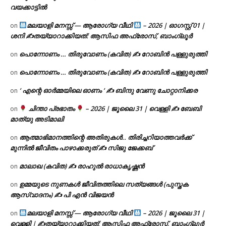
വയക്കാട്ടിൽ
മലയാളി മനസ്സ് — ആരോഗ്യ വീഥി
– 2026 | ഓഗസ്റ്റ് 01 |
on
ശനി ✍
തയ്യാറാക്കിയത്: ആസിഫ അഫ്രോസ്, ബാംഗ്ലൂർ
പൊന്നോണം … തിരുവോണം (കവിത) ✍ റോബിൻ പള്ളുരുത്തി
on
പൊന്നോണം … തിരുവോണം (കവിത) ✍ റോബിൻ പള്ളുരുത്തി
on
‘ എന്റെ ഓർമ്മയിലെ ഓണം ‘ ✍ ബിന്ദു വേണു ചോറ്റാനിക്കര
on
ചിന്താ പ്രഭാതം
– 2026 | ജൂലൈ 31 | വെള്ളി ✍
ബേബി
on
മാത്യു അടിമാലി
ആത്മാഭിമാനത്തിന്റെ അതിരുകൾ.. തിരിച്ചറിയാത്തവർക്ക്
on
മുന്നിൽ ജീവിതം പാഴാക്കരുത് ✍️ സിജു ജേക്കബ്
മാലാഖ (കവിത) ✍ രാഹുൽ രാധാകൃഷ്ണൻ
on
ഉമ്മയുടെ നുണകൾ ജീവിതത്തിലെ സത്യങ്ങൾ (പുസ്തക
on
ആസ്വാദനം) ✍ പി എൻ വിജയൻ
മലയാളി മനസ്സ് — ആരോഗ്യ വീഥി
– 2026 | ജൂലൈ 31 |
on
വെള്ളി | ✍
തയ്യാറാക്കിയത്: ആസിഫ അഫ്രോസ്, ബാംഗ്ലൂർ