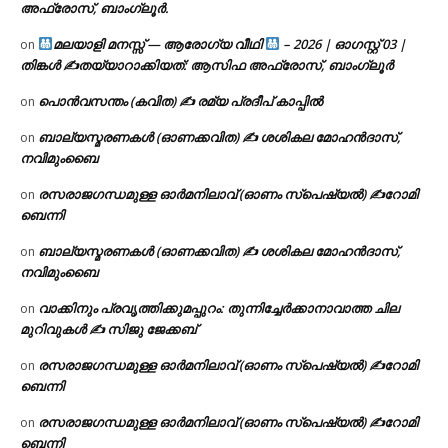
അഫ്രോസ്, ബാംഗ്ലൂർ.
മലയാളി മനസ്സ് — ആരോഗ്യ വീഥി
– 2026 | ഓഗസ്റ്റ് 03 |
on
തിങ്കൾ ✍
തയ്യാറാക്കിയത്: ആസിഫ അഫ്രോസ്, ബാംഗ്ലൂർ
പൊൻവസന്തം (കവിത) ✍ രമ്യ പ്രദീപ് കാപ്പിൽ
on
ബാല്യസ്മരണകൾ (ഓണക്കവിത) ✍ ശശികല മോഹൻദാസ്,
on
നവിമുംബൈ
രസരാജഗന്ധമുള്ള ഓർമനിലാവ് (ഓണം സ്‌പെഷ്യൽ) ✍റോമി
on
ബെന്നി
ബാല്യസ്മരണകൾ (ഓണക്കവിത) ✍ ശശികല മോഹൻദാസ്,
on
നവിമുംബൈ
വാക്കിനും പ്രവൃത്തിക്കുമപ്പുറം: തുന്നിച്ചേർക്കാനാവാത്ത ചില
on
മുറിവുകൾ ✍️ സിജു ജേക്കബ്
രസരാജഗന്ധമുള്ള ഓർമനിലാവ് (ഓണം സ്‌പെഷ്യൽ) ✍റോമി
on
ബെന്നി
രസരാജഗന്ധമുള്ള ഓർമനിലാവ് (ഓണം സ്‌പെഷ്യൽ) ✍റോമി
on
ബെന്നി