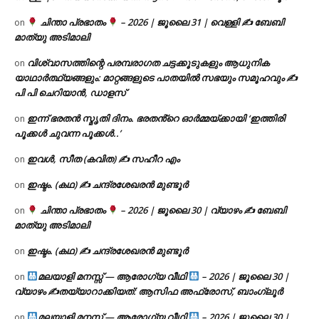
ചിന്താ പ്രഭാതം
– 2026 | ജൂലൈ 31 | വെള്ളി ✍
ബേബി
on
മാത്യു അടിമാലി
വിശ്വാസത്തിന്റെ പരമ്പരാഗത ചട്ടക്കൂടുകളും ആധുനിക
on
യാഥാർത്ഥ്യങ്ങളും: മാറ്റങ്ങളുടെ പാതയിൽ സഭയും സമൂഹവും ✍
പി പി ചെറിയാൻ, ഡാളസ്
ഇന്ന് ഭരതൻ സ്മൃതി ദിനം. ഭരതൻ്റെ ഓർമ്മയ്ക്കായി ‘ഇത്തിരി
on
പൂക്കൾ ചുവന്ന പൂക്കൾ..’
ഇവൾ, സീത (കവിത) ✍ സഹീറ എം
on
ഇഷ്ടം. (കഥ) ✍ ചന്ദ്രശേഖരൻ മുണ്ടൂർ
on
ചിന്താ പ്രഭാതം
– 2026 | ജൂലൈ 30 | വ്യാഴം ✍
ബേബി
on
മാത്യു അടിമാലി
ഇഷ്ടം. (കഥ) ✍ ചന്ദ്രശേഖരൻ മുണ്ടൂർ
on
മലയാളി മനസ്സ് — ആരോഗ്യ വീഥി
– 2026 | ജൂലൈ 30 |
on
വ്യാഴം ✍
തയ്യാറാക്കിയത്: ആസിഫ അഫ്രോസ്, ബാംഗ്ലൂർ
മലയാളി മനസ്സ് — ആരോഗ്യ വീഥി
– 2026 | ജൂലൈ 30 |
on