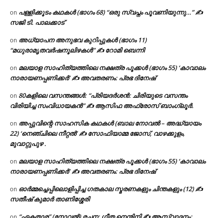
പള്ളിക്കൂടം കഥകൾ (ഭാഗം 68) “ഒരു സ്വപ്നം പൂവണിയുന്നു…” ✍
on
സജി ടി. പാലക്കാട്
അധ്യാപന അനുഭവ കുറിപ്പുകൾ (ഭാഗം 11)
on
“മധുരാമൃതവർഷനൂലിഴകൾ” ✍ റോമി ബെന്നി
മലയാള സാഹിത്യത്തിലെ നക്ഷത്ര പൂക്കൾ (ഭാഗം 55) ‘കാവാലം
on
നാരായണപ്പണിക്കർ’ ✍ അവതരണം: പ്രഭ ദിനേഷ്
80കളിലെ വസന്തങ്ങൾ: “പ്രിയദർശൻ: ചിരിയുടെ വസന്തം
on
വിരിയിച്ച സംവിധായകൻ” ✍ ആസിഫ അഫ്രോസ് ബാംഗ്ലൂർ.
അപ്പുവിന്റെ സാഹസിക കഥകൾ (ബാല നോവൽ – അദ്ധ്യായം
on
22) ‘നെഞ്ചിലെ നീറ്റൽ’ ✍ സോഫിയാമ്മ ജോസ്, വാഴക്കുളം,
മുവാറ്റുപുഴ .
മലയാള സാഹിത്യത്തിലെ നക്ഷത്ര പൂക്കൾ (ഭാഗം 55) ‘കാവാലം
on
നാരായണപ്പണിക്കർ’ ✍ അവതരണം: പ്രഭ ദിനേഷ്
ഓർമ്മച്ചെപ്പിലൊളിപ്പിച്ച ഗതകാല സ്മരണകളും ചിന്തകളും (12) ✍
on
സതീഷ് കുമാർ താണിശ്ശേരി
“ഏകതാര” (നോവൽ) രചന: ഗീത നെന്മിനി ✍ ആസ്വാദനം:
on