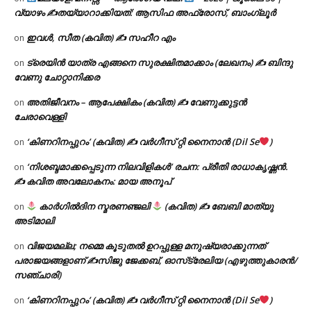
വ്യാഴം ✍
തയ്യാറാക്കിയത്: ആസിഫ അഫ്രോസ്, ബാംഗ്ലൂർ
ഇവൾ, സീത (കവിത) ✍ സഹീറ എം
on
ട്രെയിൻ യാത്ര എങ്ങനെ സുരക്ഷിതമാക്കാം (ലേഖനം) ✍ ബിന്ദു
on
വേണു ചോറ്റാനിക്കര
അതിജീവനം – ആപേക്ഷികം (കവിത) ✍ വേണുക്കുട്ടൻ
on
ചേരാവെള്ളി
‘കിണറിനപ്പുറം’ (കവിത) ✍ വർഗീസ് റ്റി നൈനാൻ (Dil Se
)
on
‘നിശബ്ദമാക്കപ്പെടുന്ന നിലവിളികൾ’ രചന: പ്രീതി രാധാകൃഷ്ണൻ.
on
✍ കവിത അവലോകനം: മായ അനൂപ്
കാർഗിൽദിന സ്മരണഞ്ജലി
(കവിത) ✍ ബേബി മാത്യു
on
അടിമാലി
വിജയമല്ല; നമ്മെ കൂടുതൽ ഉറപ്പുള്ള മനുഷ്യരാക്കുന്നത്
on
പരാജയങ്ങളാണ് ✍️സിജു ജേക്കബ്, ഓസ്‌ട്രേലിയ (എഴുത്തുകാരൻ/
സഞ്ചാരി)
‘കിണറിനപ്പുറം’ (കവിത) ✍ വർഗീസ് റ്റി നൈനാൻ (Dil Se
)
on