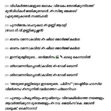
വിധികർത്താക്കളുടെ ലോകം: വിവേകം തോൽക്കുന്നിടത്ത്
on
മുൻവിധികൾ ജയിക്കുമ്പോൾ. ✍️ സിജു ജേക്കബ്
(എഴുത്തുകാരൻ,സഞ്ചാരി)
പുനർജന്മം (ചെറുകഥ) ✍ ഉണ്ണി ആവട്ടി
on
(ഡോ.ടി.വി.ഉണ്ണിക്കൃഷ്ണൻ)
ഓണം വന്നേ (കവിത) ✍ ഷീലാ ജോർജ്ജ് കല്ലട
on
ഓണം വന്നേ (കവിത) ✍ ഷീലാ ജോർജ്ജ് കല്ലട
on
ഇന്ന് മുരളിയുടെ… ഓർമ്മദിനം
ലാലു കോനാടിൽ
on
ശ്രാവണനിലാപ്പാൽ (കവിത) ✍ റോമി ബെന്നി
on
ശ്രാവണനിലാപ്പാൽ (കവിത) ✍ റോമി ബെന്നി
on
“അരുതേ ഉണ്ണിയേട്ടാ ഇടയരുതേ.. പ്ലീസ് ” (രാഷ്ട്രീയ ഹാസ്യ
on
വിമർശനം) ✍സുനിൽ വല്ലാത്തറ ഫ്ലോറിഡാ
പുഴയും പ്രകൃതിയും മനുഷ്യനും: വിവേകമില്ലാത്ത നയങ്ങളും
on
ആവർത്തിക്കുന്ന ദുരന്തങ്ങളും ✍ റവ. ജെയിംസ് കെ. ജോൺ
(ലബ്ബക്ക്, ടെക്സാസ്)