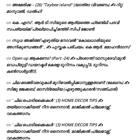
അമേരിക്ക – (26) “Taybee island” (യാത്രാ വിവരണം) ✍ റിറ്റ
on
മാനുവൽ, ഡൽഹി
കെ .എസ് . ആർ.ടി.സിയുടെ ആദ്യത്തെ ഫ്രണ്ട്ലി പദവി
on
സപര്യയ്ക്ക് പ്രഖ്യാപിച്ച് മന്ത്രി സിപി ജോൺ
സുധ അജിത്ത് എഴുതിയ നോവൽ “കോലധാരിയുടെ
on
അഗ്നികുണ്ഡങ്ങള്‍” , ✍ പുസ്തക പരിചയം: കെ ആർ. മോഹൻദാസ്
Open up ആകണോ? (Part -24) ✍ പ്രശാന്ത് വാസുദേവ് (മുൻ
on
ഡെപ്യൂട്ടി ഡയറക്ടർ കേരള ടൂറിസം വകുപ്പ് & ടൂറിസം
കൺസൾട്ടൻ്റ്).
ചില മടങ്ങിവരവുകൾ മുറിവേൽപ്പിക്കാനുള്ളതാണ്! (ലേഖനം) ✍️
on
സിജു ജേക്കബ്, ഓസ്‌ട്രേലിയ (എഴുത്തുകാരൻ/സഞ്ചാരി)
‘ ചില പൊടിക്കൈകൾ ‘ (3) HOME DECOR TIPS ✍
on
തയ്യാറാക്കിയത്: റീന നൈനാൻ, മാജിക്കൽ ഫ്ലേവേഴ്സ്,
വാകത്താനം
‘ ചില പൊടിക്കൈകൾ ‘ (3) HOME DECOR TIPS ✍
on
തയ്യാറാക്കിയത്: റീന നൈനാൻ, മാജിക്കൽ ഫ്ലേവേഴ്സ്,
വാകത്താനം