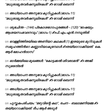
“മധുരാമൃതവർഷനൂലിഴകൾ” ✍ റോമി ബെന്നി
അധ്യാപന അനുഭവ കുറിപ്പുകൾ (ഭാഗം 11)
on
“മധുരാമൃതവർഷനൂലിഴകൾ” ✍ റോമി ബെന്നി
ശുഭചിന്ത – (144) പ്രകാശഗോപുരങ്ങൾ – (120) “ഭാഷയും
on
ആശയസംവേദനവും” (ഭാഗം-1) ✍പി.എം.എൻ.നമ്പൂതിരി
വെള്ളിത്തിരയിലെ അണിയറ കഥകൾ (1) ഇരയുടെ മുറിവുകൾ
on
സമൂഹത്തിന്‍റെ കണ്ണാടിയാകുമ്പോൾ ✍തയ്യാറാക്കിയത്: കെ.
ആര്‍ മോഹന്‍ദാസ്
ഓർമ്മയിലെ മുഖങ്ങൾ: “കോട്ടക്കൽ ശിവരാമൻ” ✍ അജി
on
സുരേന്ദ്രൻ
അധ്യാപന അനുഭവ കുറിപ്പുകൾ (ഭാഗം 11)
on
“മധുരാമൃതവർഷനൂലിഴകൾ” ✍ റോമി ബെന്നി
അധ്യാപന അനുഭവ കുറിപ്പുകൾ (ഭാഗം 11)
on
“മധുരാമൃതവർഷനൂലിഴകൾ” ✍ റോമി ബെന്നി
പുസ്തകപരിചയം: “മഴുവിന്റെ കഥ”, രചന – ബലാമണിയമ്മ ✍
on
തയ്യാറാക്കിയത്: ദീപ ആർ അടൂർ