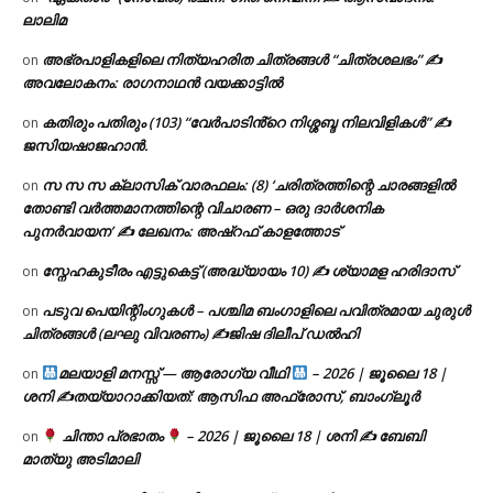
ലാലിമ
അഭ്രപാളികളിലെ നിത്യഹരിത ചിത്രങ്ങൾ “ചിത്രശലഭം” ✍
on
അവലോകനം: രാഗനാഥൻ വയക്കാട്ടിൽ
കതിരും പതിരും (103) “വേർപാടിൻ്റെ നിശ്ശബ്ദ നിലവിളികൾ” ✍
on
ജസിയഷാജഹാൻ.
സ സ സ ക്ലാസിക് വാരഫലം: (8) ‘ചരിത്രത്തിന്റെ ചാരങ്ങളിൽ
on
തോണ്ടി വർത്തമാനത്തിന്റെ വിചാരണ – ഒരു ദാർശനിക
പുനർവായന’ ✍ ലേഖനം: അഷ്റഫ് കാളത്തോട്
സ്നേഹകുടീരം എട്ടുകെട്ട് (അദ്ധ്യായം 10) ✍ ശ്യാമള ഹരിദാസ്
on
പടുവ പെയിന്റിംഗുകൾ – പശ്ചിമ ബംഗാളിലെ പവിത്രമായ ചുരുൾ
on
ചിത്രങ്ങൾ (ലഘു വിവരണം) ✍ജിഷ ദിലീപ് ഡൽഹി
മലയാളി മനസ്സ് — ആരോഗ്യ വീഥി
– 2026 | ജൂലൈ 18 |
on
ശനി ✍
തയ്യാറാക്കിയത്: ആസിഫ അഫ്രോസ്, ബാംഗ്ലൂർ
ചിന്താ പ്രഭാതം
– 2026 | ജൂലൈ 18 | ശനി ✍
ബേബി
on
മാത്യു അടിമാലി