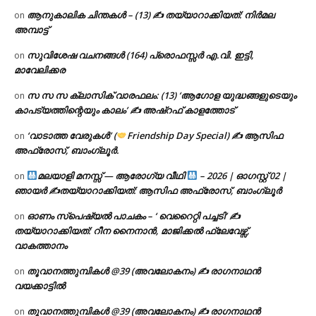
ആനുകാലിക ചിന്തകൾ – (13) ✍ തയ്യാറാക്കിയത്: നിർമല
on
അമ്പാട്ട്
സുവിശേഷ വചനങ്ങൾ (164) പ്രൊഫസ്സർ എ.വി. ഇട്ടി,
on
മാവേലിക്കര
സ സ സ ക്ലാസിക് വാരഫലം: (13) ‘ആഗോള യുദ്ധങ്ങളുടെയും
on
കാപട്യത്തിന്റെയും കാലം’ ✍ അഷ്റഫ് കാളത്തോട്
‘വാടാത്ത വേരുകൾ’ (
Friendship Day Special) ✍ ആസിഫ
on
അഫ്രോസ്, ബാംഗ്ലൂർ.
മലയാളി മനസ്സ് — ആരോഗ്യ വീഥി
– 2026 | ഓഗസ്റ്റ് 02 |
on
ഞായർ ✍
തയ്യാറാക്കിയത്: ആസിഫ അഫ്രോസ്, ബാംഗ്ലൂർ
ഓണം സ്പെഷ്യൽ പാചകം – ‘ വെറൈറ്റി പച്ചടി’ ✍
on
തയ്യാറാക്കിയത്: റീന നൈനാൻ, മാജിക്കൽ ഫ്ലേവേഴ്സ്,
വാകത്താനം
തൂവാനത്തുമ്പികൾ @39 (അവലോകനം) ✍ രാഗനാഥൻ
on
വയക്കാട്ടിൽ
തൂവാനത്തുമ്പികൾ @39 (അവലോകനം) ✍ രാഗനാഥൻ
on