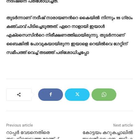
നദീഷിനെ പരിശോധിച്ചത്.
തുടര്‍ന്നാണ് നദീഷ് നാരായണന്‍റെ കൈയിൽ നിന്നും 115 ഗ്രാം
കഞ്ചാവ് പിടിച്ചെടുത്തത്. ഏറെ നാളായി ഇയാള്‍
എക്സൈസിന്‍റെ നിരീക്ഷണത്തിലായിരുന്നു. തുടര്‍ന്നാണ്
ബൈക്കിൽ പോവുകയായിരുന്ന ഇയാളെ റെയില്‍വെ ഗേറ്റിന്
സമീപത്ത് വെച്ച് തടഞ്ഞ് പരിശോധിച്ചപ്പോ
Previous article
Next article
റാപ്പർ വേടനെതിരെ
കോട്ടയം കറുകച്ചാലിൽ
നടപടിയെടുത്ത റേഞ്ച്
യുവതി വാഹനം ഇടിച്ചു