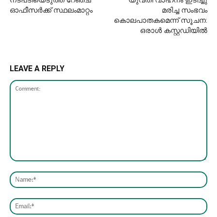
ഓഫീസര്‍ക്ക് സ്ഥലംമാറ്റം
മരിച്ച സംഭവം
കൊലപാതകമെന്ന് സൂചന:
ഒരാൾ കസ്റ്റഡിയിൽ
LEAVE A REPLY
Comment:
Nam
Emai