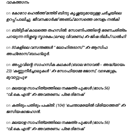
വാകത്താനം
കോറോ ഹെൽത്ത് മന്ത്രി ബിന്ദു കൃഷ്ണയുമായുള്ള ചർച്ചയിലെ
on
ഉറപ്പ് പാലിച്ചു, ജീവനക്കാർക്ക് അഞ്ച് മാസത്തെ ശമ്പളം നൽകി
ബ്രിട്ടീഷ് കാലത്തെ തഹസിൽ: സോണിപത്തിന്റെ ഭരണചരിത്രം
on
പറയുന്ന നിശ്ശബ്ദ സ്മാരകം (ലഘു വിവരണം) ✍ ജിഷ ദിലീപ് ഡൽഹി
80കളിലെ വസന്തങ്ങൾ ” ലോഹിതദാസ് ” ✍ ആസിഫ
on
അഫ്രോസ് ബാംഗ്ലൂർ.
അപ്പുവിന്റെ സാഹസിക കഥകൾ (ബാല നോവൽ – അദ്ധ്യായം
on
23) ‘കണ്ണുനീർച്ചാലുകൾ ‘ ✍ സോഫിയാമ്മ ജോസ്, വാഴക്കുളം,
മുവാറ്റുപുഴ
മലയാള സാഹിത്യത്തിലെ നക്ഷത്ര പൂക്കൾ (ഭാഗം 56)
on
“വി.കെ.എൻ” ✍ അവതരണം: പ്രഭ ദിനേഷ്
കതിരും പതിരും പംക്തി: (104) ‘ചെന്താമരയിൽ വിരിയാത്തത് ‘ ✍
on
ജസിയഷാജഹാൻ.
മലയാള സാഹിത്യത്തിലെ നക്ഷത്ര പൂക്കൾ (ഭാഗം 56)
on
“വി.കെ.എൻ” ✍ അവതരണം: പ്രഭ ദിനേഷ്