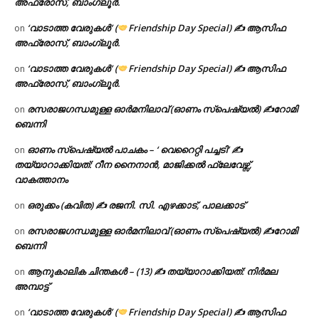
അഫ്രോസ്, ബാംഗ്ലൂർ.
‘വാടാത്ത വേരുകൾ’ (
Friendship Day Special) ✍ ആസിഫ
on
അഫ്രോസ്, ബാംഗ്ലൂർ.
‘വാടാത്ത വേരുകൾ’ (
Friendship Day Special) ✍ ആസിഫ
on
അഫ്രോസ്, ബാംഗ്ലൂർ.
രസരാജഗന്ധമുള്ള ഓർമനിലാവ് (ഓണം സ്‌പെഷ്യൽ) ✍റോമി
on
ബെന്നി
ഓണം സ്പെഷ്യൽ പാചകം – ‘ വെറൈറ്റി പച്ചടി’ ✍
on
തയ്യാറാക്കിയത്: റീന നൈനാൻ, മാജിക്കൽ ഫ്ലേവേഴ്സ്,
വാകത്താനം
ഒരുക്കം (കവിത) ✍ രജനി. സി. എഴക്കാട്, പാലക്കാട്
on
രസരാജഗന്ധമുള്ള ഓർമനിലാവ് (ഓണം സ്‌പെഷ്യൽ) ✍റോമി
on
ബെന്നി
ആനുകാലിക ചിന്തകൾ – (13) ✍ തയ്യാറാക്കിയത്: നിർമല
on
അമ്പാട്ട്
‘വാടാത്ത വേരുകൾ’ (
Friendship Day Special) ✍ ആസിഫ
on