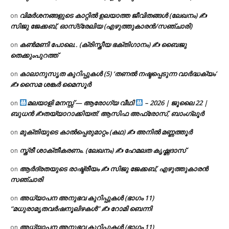
വിമർശനങ്ങളുടെ കാറ്റിൽ ഉലയാത്ത ജീവിതങ്ങൾ (ലേഖനം) ✍️
on
സിജു ജേക്കബ്, ഓസ്‌ട്രേലിയ (എഴുത്തുകാരൻ/സഞ്ചാരി)
കൺമണി പോലെ.. (ക്രിസ്തീയ ഭക്തിഗാനം) ✍ ബൈജു
on
തെക്കുംപുറത്ത്
കാലാനുസൃത കുറിപ്പുകൾ (5) ‘തണൽ നഷ്ടപ്പെടുന്ന വാർദ്ധക്യം’
on
✍ സൈമ ശങ്കർ മൈസൂർ
മലയാളി മനസ്സ് — ആരോഗ്യ വീഥി
– 2026 | ജൂലൈ 22 |
on
ബുധൻ ✍
തയ്യാറാക്കിയത്: ആസിഫ അഫ്രോസ്, ബാംഗ്ലൂർ
മുക്തിയുടെ കാൽപ്പെരുമാറ്റം (കഥ) ✍ അനിൽ മണ്ണത്തൂർ
on
സ്ത്രീ ശാക്തീകരണം. (ലേഖനം) ✍ ഹേമലത കൃഷ്ണദാസ്
on
ആർദ്രതയുടെ രാഷ്ട്രീയം ✍️ സിജു ജേക്കബ്, എഴുത്തുകാരൻ
on
സഞ്ചാരി
അധ്യാപന അനുഭവ കുറിപ്പുകൾ (ഭാഗം 11)
on
“മധുരാമൃതവർഷനൂലിഴകൾ” ✍ റോമി ബെന്നി
അധ്യാപന അനുഭവ കുറിപ്പുകൾ (ഭാഗം 11)
on