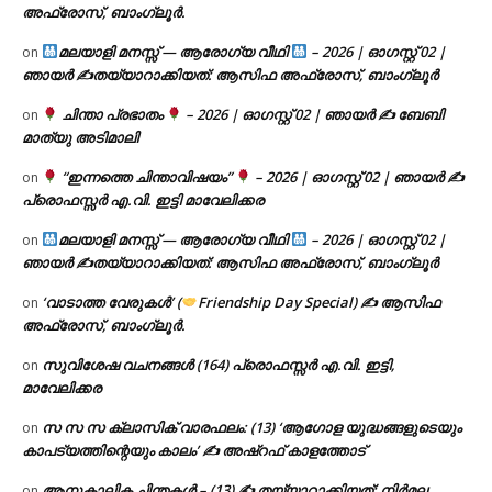
അഫ്രോസ്, ബാംഗ്ലൂർ.
മലയാളി മനസ്സ് — ആരോഗ്യ വീഥി
– 2026 | ഓഗസ്റ്റ് 02 |
on
ഞായർ ✍
തയ്യാറാക്കിയത്: ആസിഫ അഫ്രോസ്, ബാംഗ്ലൂർ
ചിന്താ പ്രഭാതം
– 2026 | ഓഗസ്റ്റ് 02 | ഞായർ ✍
ബേബി
on
മാത്യു അടിമാലി
“ഇന്നത്തെ ചിന്താവിഷയം”
– 2026 | ഓഗസ്റ്റ് 02 | ഞായർ ✍
on
പ്രൊഫസ്സർ എ.വി. ഇട്ടി മാവേലിക്കര
മലയാളി മനസ്സ് — ആരോഗ്യ വീഥി
– 2026 | ഓഗസ്റ്റ് 02 |
on
ഞായർ ✍
തയ്യാറാക്കിയത്: ആസിഫ അഫ്രോസ്, ബാംഗ്ലൂർ
‘വാടാത്ത വേരുകൾ’ (
Friendship Day Special) ✍ ആസിഫ
on
അഫ്രോസ്, ബാംഗ്ലൂർ.
സുവിശേഷ വചനങ്ങൾ (164) പ്രൊഫസ്സർ എ.വി. ഇട്ടി,
on
മാവേലിക്കര
സ സ സ ക്ലാസിക് വാരഫലം: (13) ‘ആഗോള യുദ്ധങ്ങളുടെയും
on
കാപട്യത്തിന്റെയും കാലം’ ✍ അഷ്റഫ് കാളത്തോട്
ആനുകാലിക ചിന്തകൾ – (13) ✍ തയ്യാറാക്കിയത്: നിർമല
on