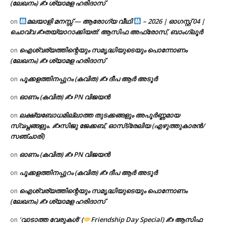
(ലേഖനം) ✍ ശ്യാമള ഹരിദാസ്
മലയാളി മനസ്സ് — ആരോഗ്യ വീഥി
– 2026 | ഓഗസ്റ്റ് 04 |
on
ചൊവ്വ ✍
തയ്യാറാക്കിയത്: ആസിഫ അഫ്രോസ്, ബാംഗ്ലൂർ
ഐശ്വര്യത്തിന്റെയും സമൃദ്ധിയുടെയും പൊന്നോണം
on
(ലേഖനം) ✍ ശ്യാമള ഹരിദാസ്
പൂക്കളത്തിനപ്പുറം (കവിത) ✍ ദീപ ആർ അടൂർ
on
ഓണം (കവിത) ✍ PN വിജയൻ
on
ലക്ഷ്യബോധമില്ലാത്ത തുടക്കങ്ങളും അപൂർണ്ണമായ
on
സ്വപ്നങ്ങളും. ✍️സിജു ജേക്കബ്, ഓസ്‌ട്രേലിയ (എഴുത്തുകാരൻ/
സഞ്ചാരി)
ഓണം (കവിത) ✍ PN വിജയൻ
on
പൂക്കളത്തിനപ്പുറം (കവിത) ✍ ദീപ ആർ അടൂർ
on
ഐശ്വര്യത്തിന്റെയും സമൃദ്ധിയുടെയും പൊന്നോണം
on
(ലേഖനം) ✍ ശ്യാമള ഹരിദാസ്
‘വാടാത്ത വേരുകൾ’ (
Friendship Day Special) ✍ ആസിഫ
on