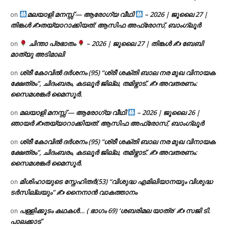
മലയാളി മനസ്സ് — ആരോഗ്യ വീഥി
– 2026 | ജൂലൈ 27 |
on
തിങ്കൾ ✍
തയ്യാറാക്കിയത്: ആസിഫ അഫ്രോസ്, ബാംഗ്ലൂർ
ചിന്താ പ്രഭാതം
– 2026 | ജൂലൈ 27 | തിങ്കൾ ✍
ബേബി
on
മാത്യു അടിമാലി
ശ്രീ കോവിൽ ദർശനം (95) “ശ്രീ ശക്തി ബാല നര മുഖ വിനായക
on
ക്ഷേത്രം”, ചിദംബരം, കടലൂർ ജില്ല, തമിഴ്നാട്. ✍ അവതരണം:
സൈമശങ്കർ മൈസൂർ.
മലയാളി മനസ്സ് — ആരോഗ്യ വീഥി
– 2026 | ജൂലൈ 26 |
on
ഞായർ ✍
തയ്യാറാക്കിയത്: ആസിഫ അഫ്രോസ്, ബാംഗ്ലൂർ
ശ്രീ കോവിൽ ദർശനം (95) “ശ്രീ ശക്തി ബാല നര മുഖ വിനായക
on
ക്ഷേത്രം”, ചിദംബരം, കടലൂർ ജില്ല, തമിഴ്നാട്. ✍ അവതരണം:
സൈമശങ്കർ മൈസൂർ.
മിശിഹായുടെ സ്നേഹിതർ(53) “വിശുദ്ധ എമിലിയാനയും വിശുദ്ധ
on
ടര്‍സില്ലയും” ✍ നൈനാൻ വാകത്താനം
പള്ളിക്കൂടം കഥകൾ… ( ഭാഗം 69) ‘ശബരിമല യാത്ര’ ✍ സജി ടി.
on
പാലക്കാട്