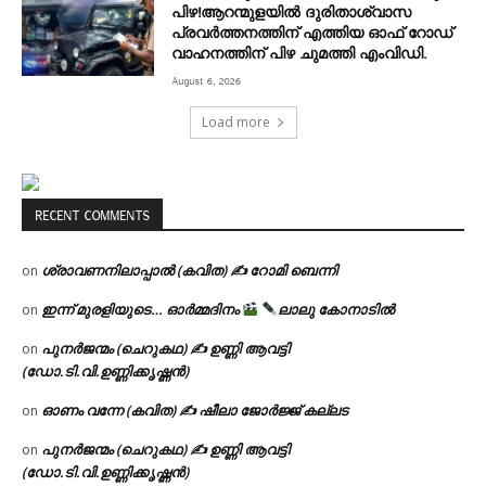
പിഴ!ആറന്മുളയില്‍ ദുരിതാശ്വാസ
പ്രവര്‍ത്തനത്തിന് എത്തിയ ഓഫ് റോഡ്
വാഹനത്തിന് പിഴ ചുമത്തി എംവിഡി.
August 6, 2026
Load more
RECENT COMMENTS
ശ്രാവണനിലാപ്പാൽ (കവിത) ✍ റോമി ബെന്നി
on
ഇന്ന് മുരളിയുടെ… ഓർമ്മദിനം
ലാലു കോനാടിൽ
on
പുനർജന്മം (ചെറുകഥ) ✍ ഉണ്ണി ആവട്ടി
on
(ഡോ.ടി.വി.ഉണ്ണിക്കൃഷ്ണൻ)
ഓണം വന്നേ (കവിത) ✍ ഷീലാ ജോർജ്ജ് കല്ലട
on
പുനർജന്മം (ചെറുകഥ) ✍ ഉണ്ണി ആവട്ടി
on
(ഡോ.ടി.വി.ഉണ്ണിക്കൃഷ്ണൻ)