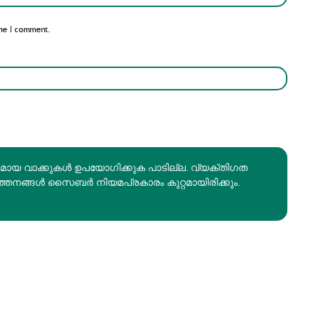
me I comment.
രമായ വാക്കുകൾ ഉപയോഗിക്കുക പാടില്ല. വ്യക്തിഗത
ത്തനങ്ങൾ സൈബർ നിയമപ്രകാരം കുറ്റമായിരിക്കും.