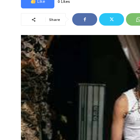
Like
0 Likes
Share