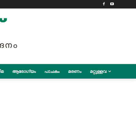
ിമ
ആരോഗ്യം
പാചകം
മരണം
മറ്റുള്ളവ