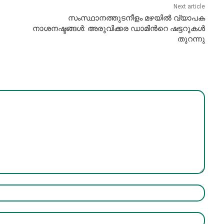
Next article
സംസ്ഥാനത്തുടനീളം മഴയിൽ വ്യാപക
നാശനഷ്ടങ്ങൾ: അരുവിക്കര ഡാമിന്‍റെ ഷട്ടറുകൾ
തുറന്നു
Name:*
Email:*