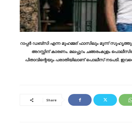
റാപ്പർ ഡബ്സി എന്ന മുഹമ്മദ് ഫാസിലും മൂന്ന് സുഹൃത്
അറസ്റ്റിന് കാരണം. മലപ്പുറം ചങ്ങരംകുളം പൊലീസ
പിതാവിന്റെയും പരാതിയിലാണ് പൊലീസ് നടപടി. ഇവരെ അറസ
Share