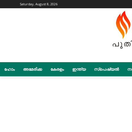
Saturday, August 8, 2026
ഹോം
അമേരിക്ക
കേരളം
ഇന്ത്യ
സ്പെഷ്യൽ
നാ