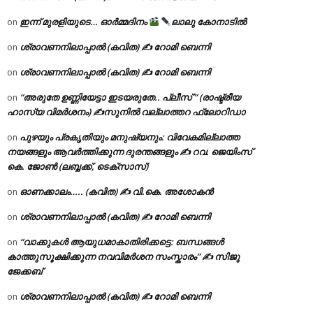
ഇന്ന് മുരളിയുടെ… ഓർമ്മദിനം
ലാലു കോനാടിൽ
on
ശ്രാവണനിലാപ്പാൽ (കവിത) ✍ റോമി ബെന്നി
on
ശ്രാവണനിലാപ്പാൽ (കവിത) ✍ റോമി ബെന്നി
on
“അരുതേ ഉണ്ണിയേട്ടാ ഇടയരുതേ.. പ്ലീസ് ” (രാഷ്ട്രീയ
on
ഹാസ്യ വിമർശനം) ✍സുനിൽ വല്ലാത്തറ ഫ്ലോറിഡാ
പുഴയും പ്രകൃതിയും മനുഷ്യനും: വിവേകമില്ലാത്ത
on
നയങ്ങളും ആവർത്തിക്കുന്ന ദുരന്തങ്ങളും ✍ റവ. ജെയിംസ്
കെ. ജോൺ (ലബ്ബക്ക്, ടെക്സാസ്)
ഓണക്കാലം….. (കവിത) ✍ വി.കെ. അശോകൻ
on
ശ്രാവണനിലാപ്പാൽ (കവിത) ✍ റോമി ബെന്നി
on
“വാക്കുകൾ ആയുധമാകാതിരിക്കട്ടെ: ബന്ധങ്ങൾ
on
കാത്തുസൂക്ഷിക്കുന്ന നവവിമർശന സംസ്കാരം” ✍️ സിജു
ജേക്കബ്
ശ്രാവണനിലാപ്പാൽ (കവിത) ✍ റോമി ബെന്നി
on