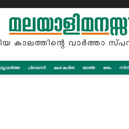
ട്ടുവാർത്ത
പ്രവാസി
കഥ/കവിത
യാത്ര
മതം
സിന