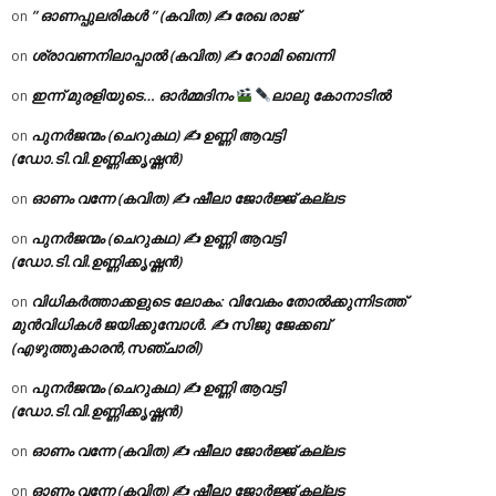
” ഓണപ്പുലരികൾ ” (കവിത) ✍ രേഖ രാജ്
on
ശ്രാവണനിലാപ്പാൽ (കവിത) ✍ റോമി ബെന്നി
on
ഇന്ന് മുരളിയുടെ… ഓർമ്മദിനം
ലാലു കോനാടിൽ
on
പുനർജന്മം (ചെറുകഥ) ✍ ഉണ്ണി ആവട്ടി
on
(ഡോ.ടി.വി.ഉണ്ണിക്കൃഷ്ണൻ)
ഓണം വന്നേ (കവിത) ✍ ഷീലാ ജോർജ്ജ് കല്ലട
on
പുനർജന്മം (ചെറുകഥ) ✍ ഉണ്ണി ആവട്ടി
on
(ഡോ.ടി.വി.ഉണ്ണിക്കൃഷ്ണൻ)
വിധികർത്താക്കളുടെ ലോകം: വിവേകം തോൽക്കുന്നിടത്ത്
on
മുൻവിധികൾ ജയിക്കുമ്പോൾ. ✍️ സിജു ജേക്കബ്
(എഴുത്തുകാരൻ,സഞ്ചാരി)
പുനർജന്മം (ചെറുകഥ) ✍ ഉണ്ണി ആവട്ടി
on
(ഡോ.ടി.വി.ഉണ്ണിക്കൃഷ്ണൻ)
ഓണം വന്നേ (കവിത) ✍ ഷീലാ ജോർജ്ജ് കല്ലട
on
ഓണം വന്നേ (കവിത) ✍ ഷീലാ ജോർജ്ജ് കല്ലട
on