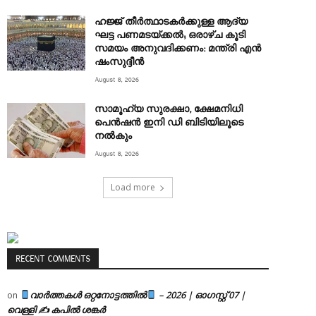
ഹജ്ജ് തീർത്ഥാടകർക്കുള്ള ആദ്യ
ഘട്ട പണമടയ്ക്കൽ; ഒരാഴ്ച കൂടി
സമയം അനുവദിക്കണം: മന്ത്രി എൻ
ഷംസുദ്ദീൻ
August 8, 2026
സാമൂഹ്യ സുരക്ഷാ, ക്ഷേമനിധി
പെൻഷൻ ഇനി ഡി ബിടിയിലൂടെ
നൽകും
August 8, 2026
Load more
RECENT COMMENTS
വാർത്തകൾ ഒറ്റനോട്ടത്തിൽ
– 2026 | ഓഗസ്റ്റ് 07 |
on
വെള്ളി ✍
കപിൽ ശങ്കർ