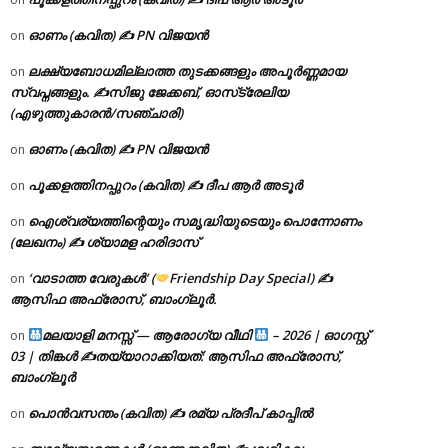
ഓണം (കവിത) ✍ PN വിജയൻ
on
ലക്ഷ്യബോധമില്ലാത്ത തുടക്കങ്ങളും അപൂർണ്ണമായ
on
സ്വപ്നങ്ങളും. ✍️സിജു ജേക്കബ്, ഓസ്‌ട്രേലിയ
(എഴുത്തുകാരൻ/സഞ്ചാരി)
ഓണം (കവിത) ✍ PN വിജയൻ
on
പൂക്കളത്തിനപ്പുറം (കവിത) ✍ ദീപ ആർ അടൂർ
on
ഐശ്വര്യത്തിന്റെയും സമൃദ്ധിയുടെയും പൊന്നോണം
on
(ലേഖനം) ✍ ശ്യാമള ഹരിദാസ്
‘വാടാത്ത വേരുകൾ’ (
Friendship Day Special) ✍
on
ആസിഫ അഫ്രോസ്, ബാംഗ്ലൂർ.
മലയാളി മനസ്സ് — ആരോഗ്യ വീഥി
– 2026 | ഓഗസ്റ്റ്
on
03 | തിങ്കൾ ✍
തയ്യാറാക്കിയത്: ആസിഫ അഫ്രോസ്,
ബാംഗ്ലൂർ
പൊൻവസന്തം (കവിത) ✍ രമ്യ പ്രദീപ് കാപ്പിൽ
on