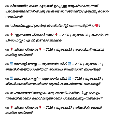
വിജയമല്ല; നമ്മെ കൂടുതൽ ഉറപ്പുള്ള മനുഷ്യരാക്കുന്നത്
on
പരാജയങ്ങളാണ് ✍️സിജു ജേക്കബ്, ഓസ്‌ട്രേലിയ (എഴുത്തുകാരൻ/
സഞ്ചാരി)
‘കിണറിനപ്പുറം’ (കവിത) ✍ വർഗീസ് റ്റി നൈനാൻ (Dil Se
)
on
“ഇന്നത്തെ ചിന്താവിഷയം”
– 2026 | ജൂലൈ 28 | ചൊവ്വ ✍
on
പ്രൊഫസ്സർ എ.വി. ഇട്ടി മാവേലിക്കര
ചിന്താ പ്രഭാതം
– 2026 | ജൂലൈ 28 | ചൊവ്വ ✍
ബേബി
on
മാത്യു അടിമാലി
മലയാളി മനസ്സ് — ആരോഗ്യ വീഥി
– 2026 | ജൂലൈ 27 |
on
തിങ്കൾ ✍
തയ്യാറാക്കിയത്: ആസിഫ അഫ്രോസ്, ബാംഗ്ലൂർ
മലയാളി മനസ്സ് — ആരോഗ്യ വീഥി
– 2026 | ജൂലൈ 27 |
on
തിങ്കൾ ✍
തയ്യാറാക്കിയത്: ആസിഫ അഫ്രോസ്, ബാംഗ്ലൂർ
സംസ്ഥാനത്ത് നാളെ പൊതു അവധിപ്രഖ്യാപിച്ചു; ശമ്പളം
on
നിഷേധിക്കാനോ കുറവ് വരുത്താനോ പാടില്ലെന്നും നിർദ്ദേശം`*
ചിന്താ പ്രഭാതം
– 2026 | ജൂലൈ 27 | തിങ്കൾ ✍
ബേബി
on
മാത്യു അടിമാലി