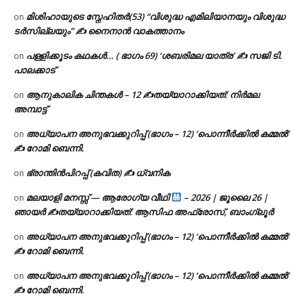
മിശിഹായുടെ സ്നേഹിതർ(53) “വിശുദ്ധ എമിലിയാനയും വിശുദ്ധ
on
ടര്‍സില്ലയും” ✍ നൈനാൻ വാകത്താനം
പള്ളിക്കൂടം കഥകൾ… ( ഭാഗം 69) ‘ശബരിമല യാത്ര’ ✍ സജി ടി.
on
പാലക്കാട്
ആനുകാലിക ചിന്തകൾ – 12 ✍തയ്യാറാക്കിയത്: നിർമല
on
അമ്പാട്ട്
അധ്യാപന അനുഭവക്കുറിപ്പ് (ഭാഗം – 12) ‘പൊന്നീർക്കിൽ കമ്മൽ’
on
✍ റോമി ബെന്നി.
ഭ്രാന്തിൻപിറപ്പ് (കവിത) ✍ ധ്വനിക
on
മലയാളി മനസ്സ് — ആരോഗ്യ വീഥി
– 2026 | ജൂലൈ 26 |
on
ഞായർ ✍
തയ്യാറാക്കിയത്: ആസിഫ അഫ്രോസ്, ബാംഗ്ലൂർ
അധ്യാപന അനുഭവക്കുറിപ്പ് (ഭാഗം – 12) ‘പൊന്നീർക്കിൽ കമ്മൽ’
on
✍ റോമി ബെന്നി.
അധ്യാപന അനുഭവക്കുറിപ്പ് (ഭാഗം – 12) ‘പൊന്നീർക്കിൽ കമ്മൽ’
on
✍ റോമി ബെന്നി.