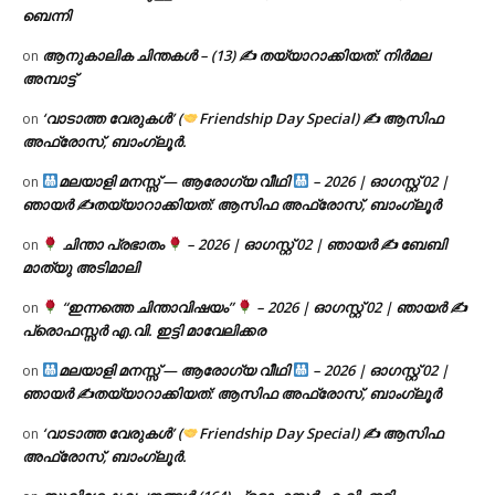
ബെന്നി
ആനുകാലിക ചിന്തകൾ – (13) ✍ തയ്യാറാക്കിയത്: നിർമല
on
അമ്പാട്ട്
‘വാടാത്ത വേരുകൾ’ (
Friendship Day Special) ✍ ആസിഫ
on
അഫ്രോസ്, ബാംഗ്ലൂർ.
മലയാളി മനസ്സ് — ആരോഗ്യ വീഥി
– 2026 | ഓഗസ്റ്റ് 02 |
on
ഞായർ ✍
തയ്യാറാക്കിയത്: ആസിഫ അഫ്രോസ്, ബാംഗ്ലൂർ
ചിന്താ പ്രഭാതം
– 2026 | ഓഗസ്റ്റ് 02 | ഞായർ ✍
ബേബി
on
മാത്യു അടിമാലി
“ഇന്നത്തെ ചിന്താവിഷയം”
– 2026 | ഓഗസ്റ്റ് 02 | ഞായർ ✍
on
പ്രൊഫസ്സർ എ.വി. ഇട്ടി മാവേലിക്കര
മലയാളി മനസ്സ് — ആരോഗ്യ വീഥി
– 2026 | ഓഗസ്റ്റ് 02 |
on
ഞായർ ✍
തയ്യാറാക്കിയത്: ആസിഫ അഫ്രോസ്, ബാംഗ്ലൂർ
‘വാടാത്ത വേരുകൾ’ (
Friendship Day Special) ✍ ആസിഫ
on
അഫ്രോസ്, ബാംഗ്ലൂർ.