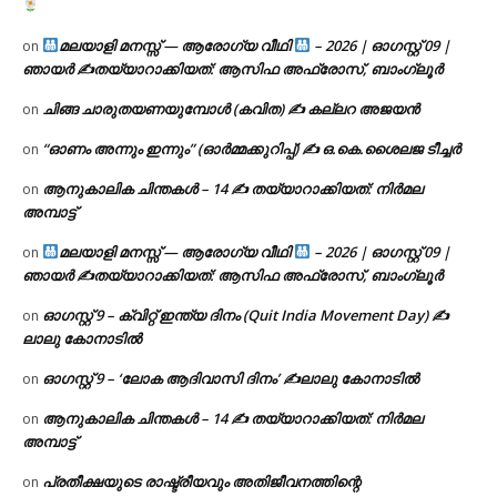
മലയാളി മനസ്സ് — ആരോഗ്യ വീഥി
– 2026 | ഓഗസ്റ്റ് 09 |
on
ഞായർ ✍
തയ്യാറാക്കിയത്: ആസിഫ അഫ്രോസ്, ബാംഗ്ലൂർ
ചിങ്ങ ചാരുതയണയുമ്പോൾ (കവിത) ✍ കല്ലറ അജയൻ
on
“ഓണം അന്നും ഇന്നും” (ഓർമ്മക്കുറിപ്പ്) ✍ ഒ.കെ.ശൈലജ ടീച്ചർ
on
ആനുകാലിക ചിന്തകൾ – 14 ✍ തയ്യാറാക്കിയത്: നിർമല
on
അമ്പാട്ട്
മലയാളി മനസ്സ് — ആരോഗ്യ വീഥി
– 2026 | ഓഗസ്റ്റ് 09 |
on
ഞായർ ✍
തയ്യാറാക്കിയത്: ആസിഫ അഫ്രോസ്, ബാംഗ്ലൂർ
ഓഗസ്റ്റ് 9 – ക്വിറ്റ് ഇന്ത്യ ദിനം (Quit India Movement Day) ✍
on
ലാലു കോനാടിൽ
ഓഗസ്റ്റ് 9 – ‘ലോക ആദിവാസി ദിനം’ ✍️ലാലു കോനാടിൽ
on
ആനുകാലിക ചിന്തകൾ – 14 ✍ തയ്യാറാക്കിയത്: നിർമല
on
അമ്പാട്ട്
പ്രതീക്ഷയുടെ രാഷ്ട്രീയവും അതിജീവനത്തിന്റെ
on