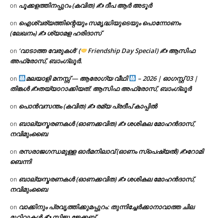
പൂക്കളത്തിനപ്പുറം (കവിത) ✍ ദീപ ആർ അടൂർ
on
ഐശ്വര്യത്തിന്റെയും സമൃദ്ധിയുടെയും പൊന്നോണം
on
(ലേഖനം) ✍ ശ്യാമള ഹരിദാസ്
‘വാടാത്ത വേരുകൾ’ (
Friendship Day Special) ✍ ആസിഫ
on
അഫ്രോസ്, ബാംഗ്ലൂർ.
മലയാളി മനസ്സ് — ആരോഗ്യ വീഥി
– 2026 | ഓഗസ്റ്റ് 03 |
on
തിങ്കൾ ✍
തയ്യാറാക്കിയത്: ആസിഫ അഫ്രോസ്, ബാംഗ്ലൂർ
പൊൻവസന്തം (കവിത) ✍ രമ്യ പ്രദീപ് കാപ്പിൽ
on
ബാല്യസ്മരണകൾ (ഓണക്കവിത) ✍ ശശികല മോഹൻദാസ്,
on
നവിമുംബൈ
രസരാജഗന്ധമുള്ള ഓർമനിലാവ് (ഓണം സ്‌പെഷ്യൽ) ✍റോമി
on
ബെന്നി
ബാല്യസ്മരണകൾ (ഓണക്കവിത) ✍ ശശികല മോഹൻദാസ്,
on
നവിമുംബൈ
വാക്കിനും പ്രവൃത്തിക്കുമപ്പുറം: തുന്നിച്ചേർക്കാനാവാത്ത ചില
on
മുറിവുകൾ ✍️ സിജു ജേക്കബ്