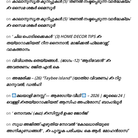
കാലാനുസൃത കുറിപ്പുകൾ (5) ‘തണൽ നഷ്ടപ്പെടുന്ന വാർദ്ധക്യം’
on
✍ സൈമ ശങ്കർ മൈസൂർ
കാലാനുസൃത കുറിപ്പുകൾ (5) ‘തണൽ നഷ്ടപ്പെടുന്ന വാർദ്ധക്യം’
on
✍ സൈമ ശങ്കർ മൈസൂർ
‘ ചില പൊടിക്കൈകൾ ‘ (3) HOME DECOR TIPS ✍
on
തയ്യാറാക്കിയത്: റീന നൈനാൻ, മാജിക്കൽ ഫ്ലേവേഴ്സ്,
വാകത്താനം
വിവിധതരം തെയ്യങ്ങൾ.. (ഭാഗം -12) “ആടിവേടൻ” ✍
on
അവതരണം: രജിത എൻ.കെ
അമേരിക്ക – (26) “Taybee island” (യാത്രാ വിവരണം) ✍ റിറ്റ
on
മാനുവൽ, ഡൽഹി
മലയാളി മനസ്സ് — ആരോഗ്യ വീഥി
– 2026 | ജൂലൈ 24 |
on
വെള്ളി ✍
തയ്യാറാക്കിയത്: ആസിഫ അഫ്രോസ്, ബാംഗ്ലൂർ
‘ നൊമ്പരം’ (കഥ) ✍സിസ്റ്റർ ഉഷാ ജോർജ്
on
സുധ അജിത്ത് എഴുതിയ നോവൽ “കോലധാരിയുടെ
on
അഗ്നികുണ്ഡങ്ങള്‍” , ✍ പുസ്തക പരിചയം: കെ ആർ. മോഹൻദാസ്