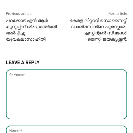
Previous article
Next article
പറക്കോട് എൻ ആർ
കേരള ലിറ്റററി സൊസൈറ്റി
കുറുപ്പിന് ശ്രദ്ധാഞ്‌ജലി
ഡാല്ലസിൻ്റെ പുരസ്കാരം
അർപ്പിച്ചു –
എഡ്മിന്റൺ സ്വദേശി
യുവകലാസാഹിതി
ജെസ്സി ജയകൃഷ്ണൻ.
LEAVE A REPLY
Comment:
Nam