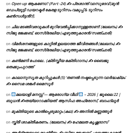
Open up ആകണോ? (Part -24) ✍ പ്രശാന്ത് വാസുദേവ് (മുൻ
on
ഡെപ്യൂട്ടി ഡയറക്ടർ കേരള ടൂറിസം വകുപ്പ് & ടൂറിസം
കൺസൾട്ടൻ്റ്).
ചില മടങ്ങിവരവുകൾ മുറിവേൽപ്പിക്കാനുള്ളതാണ്! (ലേഖനം) ✍️
on
സിജു ജേക്കബ്, ഓസ്‌ട്രേലിയ (എഴുത്തുകാരൻ/സഞ്ചാരി)
വിമർശനങ്ങളുടെ കാറ്റിൽ ഉലയാത്ത ജീവിതങ്ങൾ (ലേഖനം) ✍️
on
സിജു ജേക്കബ്, ഓസ്‌ട്രേലിയ (എഴുത്തുകാരൻ/സഞ്ചാരി)
കൺമണി പോലെ.. (ക്രിസ്തീയ ഭക്തിഗാനം) ✍ ബൈജു
on
തെക്കുംപുറത്ത്
കാലാനുസൃത കുറിപ്പുകൾ (5) ‘തണൽ നഷ്ടപ്പെടുന്ന വാർദ്ധക്യം’
on
✍ സൈമ ശങ്കർ മൈസൂർ
മലയാളി മനസ്സ് — ആരോഗ്യ വീഥി
– 2026 | ജൂലൈ 22 |
on
ബുധൻ ✍
തയ്യാറാക്കിയത്: ആസിഫ അഫ്രോസ്, ബാംഗ്ലൂർ
മുക്തിയുടെ കാൽപ്പെരുമാറ്റം (കഥ) ✍ അനിൽ മണ്ണത്തൂർ
on
സ്ത്രീ ശാക്തീകരണം. (ലേഖനം) ✍ ഹേമലത കൃഷ്ണദാസ്
on
ആർദ്രതയുടെ രാഷ്ട്രീയം ✍️ സിജു ജേക്കബ്, എഴുത്തുകാരൻ
on