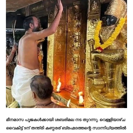
മീനമാസ പൂജകള്‍ക്കായി ശബരിമല നട തുറന്നു. വെള്ളിയാഴ്ച
വൈകിട്ട് 5ന് തന്ത്രി കണ്ഠരര് ബ്രഹ്മദത്തന്റെ സാന്നിധ്യത്തില്‍