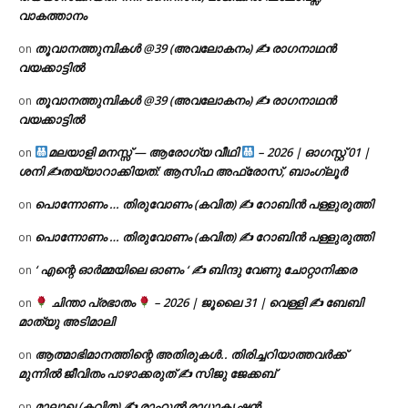
വാകത്താനം
തൂവാനത്തുമ്പികൾ @39 (അവലോകനം) ✍ രാഗനാഥൻ
on
വയക്കാട്ടിൽ
തൂവാനത്തുമ്പികൾ @39 (അവലോകനം) ✍ രാഗനാഥൻ
on
വയക്കാട്ടിൽ
മലയാളി മനസ്സ് — ആരോഗ്യ വീഥി
– 2026 | ഓഗസ്റ്റ് 01 |
on
ശനി ✍
തയ്യാറാക്കിയത്: ആസിഫ അഫ്രോസ്, ബാംഗ്ലൂർ
പൊന്നോണം … തിരുവോണം (കവിത) ✍ റോബിൻ പള്ളുരുത്തി
on
പൊന്നോണം … തിരുവോണം (കവിത) ✍ റോബിൻ പള്ളുരുത്തി
on
‘ എന്റെ ഓർമ്മയിലെ ഓണം ‘ ✍ ബിന്ദു വേണു ചോറ്റാനിക്കര
on
ചിന്താ പ്രഭാതം
– 2026 | ജൂലൈ 31 | വെള്ളി ✍
ബേബി
on
മാത്യു അടിമാലി
ആത്മാഭിമാനത്തിന്റെ അതിരുകൾ.. തിരിച്ചറിയാത്തവർക്ക്
on
മുന്നിൽ ജീവിതം പാഴാക്കരുത് ✍️ സിജു ജേക്കബ്
മാലാഖ (കവിത) ✍ രാഹുൽ രാധാകൃഷ്ണൻ
on