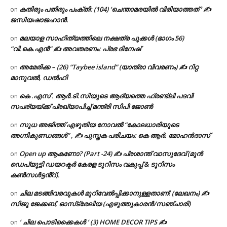
കതിരും പതിരും പംക്തി: (104) ‘ചെന്താമരയിൽ വിരിയാത്തത് ‘ ✍
on
ജസിയഷാജഹാൻ.
മലയാള സാഹിത്യത്തിലെ നക്ഷത്ര പൂക്കൾ (ഭാഗം 56)
on
“വി.കെ.എൻ” ✍ അവതരണം: പ്രഭ ദിനേഷ്
അമേരിക്ക – (26) “Taybee island” (യാത്രാ വിവരണം) ✍ റിറ്റ
on
മാനുവൽ, ഡൽഹി
കെ .എസ് . ആർ.ടി.സിയുടെ ആദ്യത്തെ ഫ്രണ്ട്ലി പദവി
on
സപര്യയ്ക്ക് പ്രഖ്യാപിച്ച് മന്ത്രി സിപി ജോൺ
സുധ അജിത്ത് എഴുതിയ നോവൽ “കോലധാരിയുടെ
on
അഗ്നികുണ്ഡങ്ങള്‍” , ✍ പുസ്തക പരിചയം: കെ ആർ. മോഹൻദാസ്
Open up ആകണോ? (Part -24) ✍ പ്രശാന്ത് വാസുദേവ് (മുൻ
on
ഡെപ്യൂട്ടി ഡയറക്ടർ കേരള ടൂറിസം വകുപ്പ് & ടൂറിസം
കൺസൾട്ടൻ്റ്).
ചില മടങ്ങിവരവുകൾ മുറിവേൽപ്പിക്കാനുള്ളതാണ്! (ലേഖനം) ✍️
on
സിജു ജേക്കബ്, ഓസ്‌ട്രേലിയ (എഴുത്തുകാരൻ/സഞ്ചാരി)
‘ ചില പൊടിക്കൈകൾ ‘ (3) HOME DECOR TIPS ✍
on