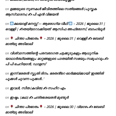
ഉമ്മയുടെ നുണകൾ ജീവിതത്തിലെ സത്യങ്ങൾ (പുസ്തക
on
ആസ്വാദനം) ✍ പി എൻ വിജയൻ
മലയാളി മനസ്സ് — ആരോഗ്യ വീഥി
– 2026 | ജൂലൈ 31 |
on
വെള്ളി | ✍
തയ്യാറാക്കിയത്: ആസിഫ അഫ്രോസ്, ബാംഗ്ലൂർ
ചിന്താ പ്രഭാതം
– 2026 | ജൂലൈ 31 | വെള്ളി ✍
ബേബി
on
മാത്യു അടിമാലി
വിശ്വാസത്തിന്റെ പരമ്പരാഗത ചട്ടക്കൂടുകളും ആധുനിക
on
യാഥാർത്ഥ്യങ്ങളും: മാറ്റങ്ങളുടെ പാതയിൽ സഭയും സമൂഹവും ✍
പി പി ചെറിയാൻ, ഡാളസ്
ഇന്ന് ഭരതൻ സ്മൃതി ദിനം. ഭരതൻ്റെ ഓർമ്മയ്ക്കായി ‘ഇത്തിരി
on
പൂക്കൾ ചുവന്ന പൂക്കൾ..’
ഇവൾ, സീത (കവിത) ✍ സഹീറ എം
on
ഇഷ്ടം. (കഥ) ✍ ചന്ദ്രശേഖരൻ മുണ്ടൂർ
on
ചിന്താ പ്രഭാതം
– 2026 | ജൂലൈ 30 | വ്യാഴം ✍
ബേബി
on
മാത്യു അടിമാലി