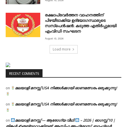
August 10, 2026
രക്ഷാപ്രവർത്തന വാഹനത്തിന്
പിഴയീടാക്കിയ ഉദ്യോഗസ്ഥരുടെ
സസ്പെൻഷൻ: കടുത്ത എതിർപ്പുമായി
എംവിഡി സംഘടന
August 10, 2026
Load more
RECENT COMMENTS
മലയാളി മനസ്സ് USA നിങ്ങൾക്കായി ഓണമത്സരം ഒരുക്കുന്നു!
on
മലയാളി മനസ്സ് USA നിങ്ങൾക്കായി ഓണമത്സരം ഒരുക്കുന്നു!
on
മലയാളി മനസ്സ് — ആരോഗ്യ വീഥി
– 2026 | ഓഗസ്റ്റ് 10 |
on
തിങ്കൾ ✍
തയ്യാറാക്കിയത്: ആസിഫ അഫ്രോസ്, ബാംഗ്ലൂർ