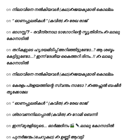
നിലാവിനെ നൽകിയവൾ (കഥ)✍ജയകുമാരി കൊല്ലം
on
” ഓണപ്പുലരികൾ ” (കവിത) ✍ രേഖ രാജ്
on
ഓഗസ്റ്റ് 𝟕 – രവീന്ദ്രനാഥ ടാഗോറിന്റെ സ്മൃതിദിനം ✍ ലാലു
on
കോനാടിൽ
തറികളുടെ ഹൃദയമിടിപ്പ് അറിഞ്ഞിട്ടുണ്ടോ..? ആ ശബ്ദം
on
കേട്ടിട്ടുണ്ടോ…? ഇന്ന് ദേശീയ കൈത്തറി ദിനം..!! ✍ ലാലു
കോനാടിൽ
നിലാവിനെ നൽകിയവൾ (കഥ)✍ജയകുമാരി കൊല്ലം
on
കേരളം പ്രളയത്തിന്റെ സ്വന്തം നാടോ ? ✍️അഫ്സൽ ബഷീർ
on
തൃക്കോമല
” ഓണപ്പുലരികൾ ” (കവിത) ✍ രേഖ രാജ്
on
ശ്രാവണനിലാപ്പാൽ (കവിത) ✍ റോമി ബെന്നി
on
ഇന്ന് മുരളിയുടെ… ഓർമ്മദിനം
ലാലു കോനാടിൽ
on
പുനർജന്മം (ചെറുകഥ) ✍ ഉണ്ണി ആവട്ടി
on