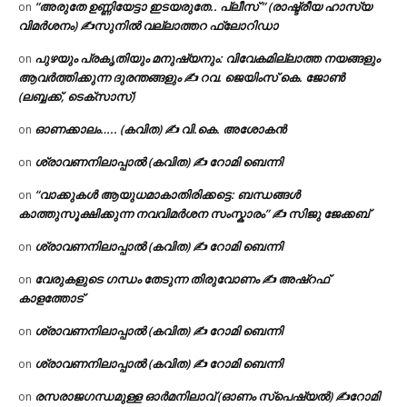
“അരുതേ ഉണ്ണിയേട്ടാ ഇടയരുതേ.. പ്ലീസ് ” (രാഷ്ട്രീയ ഹാസ്യ
on
വിമർശനം) ✍സുനിൽ വല്ലാത്തറ ഫ്ലോറിഡാ
പുഴയും പ്രകൃതിയും മനുഷ്യനും: വിവേകമില്ലാത്ത നയങ്ങളും
on
ആവർത്തിക്കുന്ന ദുരന്തങ്ങളും ✍ റവ. ജെയിംസ് കെ. ജോൺ
(ലബ്ബക്ക്, ടെക്സാസ്)
ഓണക്കാലം….. (കവിത) ✍ വി.കെ. അശോകൻ
on
ശ്രാവണനിലാപ്പാൽ (കവിത) ✍ റോമി ബെന്നി
on
“വാക്കുകൾ ആയുധമാകാതിരിക്കട്ടെ: ബന്ധങ്ങൾ
on
കാത്തുസൂക്ഷിക്കുന്ന നവവിമർശന സംസ്കാരം” ✍️ സിജു ജേക്കബ്
ശ്രാവണനിലാപ്പാൽ (കവിത) ✍ റോമി ബെന്നി
on
വേരുകളുടെ ഗന്ധം തേടുന്ന തിരുവോണം ✍ അഷ്റഫ്
on
കാളത്തോട്
ശ്രാവണനിലാപ്പാൽ (കവിത) ✍ റോമി ബെന്നി
on
ശ്രാവണനിലാപ്പാൽ (കവിത) ✍ റോമി ബെന്നി
on
രസരാജഗന്ധമുള്ള ഓർമനിലാവ് (ഓണം സ്‌പെഷ്യൽ) ✍റോമി
on