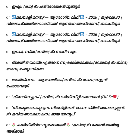
ഇഷ്ടം. (കഥ) ✍ ചന്ദ്രശേഖരൻ മുണ്ടൂർ
on
മലയാളി മനസ്സ് — ആരോഗ്യ വീഥി
– 2026 | ജൂലൈ 30 |
on
വ്യാഴം ✍
തയ്യാറാക്കിയത്: ആസിഫ അഫ്രോസ്, ബാംഗ്ലൂർ
മലയാളി മനസ്സ് — ആരോഗ്യ വീഥി
– 2026 | ജൂലൈ 30 |
on
വ്യാഴം ✍
തയ്യാറാക്കിയത്: ആസിഫ അഫ്രോസ്, ബാംഗ്ലൂർ
ഇവൾ, സീത (കവിത) ✍ സഹീറ എം
on
ട്രെയിൻ യാത്ര എങ്ങനെ സുരക്ഷിതമാക്കാം (ലേഖനം) ✍ ബിന്ദു
on
വേണു ചോറ്റാനിക്കര
അതിജീവനം – ആപേക്ഷികം (കവിത) ✍ വേണുക്കുട്ടൻ
on
ചേരാവെള്ളി
‘കിണറിനപ്പുറം’ (കവിത) ✍ വർഗീസ് റ്റി നൈനാൻ (Dil Se
)
on
‘നിശബ്ദമാക്കപ്പെടുന്ന നിലവിളികൾ’ രചന: പ്രീതി രാധാകൃഷ്ണൻ.
on
✍ കവിത അവലോകനം: മായ അനൂപ്
കാർഗിൽദിന സ്മരണഞ്ജലി
(കവിത) ✍ ബേബി മാത്യു
on
അടിമാലി