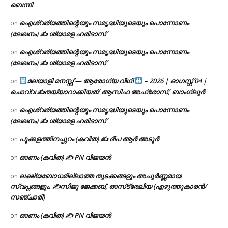
ബെന്നി
ഐശ്വര്യത്തിന്റെയും സമൃദ്ധിയുടെയും പൊന്നോണം
on
(ലേഖനം) ✍ ശ്യാമള ഹരിദാസ്
ഐശ്വര്യത്തിന്റെയും സമൃദ്ധിയുടെയും പൊന്നോണം
on
(ലേഖനം) ✍ ശ്യാമള ഹരിദാസ്
മലയാളി മനസ്സ് — ആരോഗ്യ വീഥി
– 2026 | ഓഗസ്റ്റ് 04 |
on
ചൊവ്വ ✍
തയ്യാറാക്കിയത്: ആസിഫ അഫ്രോസ്, ബാംഗ്ലൂർ
ഐശ്വര്യത്തിന്റെയും സമൃദ്ധിയുടെയും പൊന്നോണം
on
(ലേഖനം) ✍ ശ്യാമള ഹരിദാസ്
പൂക്കളത്തിനപ്പുറം (കവിത) ✍ ദീപ ആർ അടൂർ
on
ഓണം (കവിത) ✍ PN വിജയൻ
on
ലക്ഷ്യബോധമില്ലാത്ത തുടക്കങ്ങളും അപൂർണ്ണമായ
on
സ്വപ്നങ്ങളും. ✍️സിജു ജേക്കബ്, ഓസ്‌ട്രേലിയ (എഴുത്തുകാരൻ/
സഞ്ചാരി)
ഓണം (കവിത) ✍ PN വിജയൻ
on