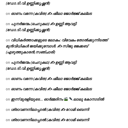
(ഡോ.ടി.വി.ഉണ്ണിക്കൃഷ്ണൻ)
ഓണം വന്നേ (കവിത) ✍ ഷീലാ ജോർജ്ജ് കല്ലട
on
പുനർജന്മം (ചെറുകഥ) ✍ ഉണ്ണി ആവട്ടി
on
(ഡോ.ടി.വി.ഉണ്ണിക്കൃഷ്ണൻ)
വിധികർത്താക്കളുടെ ലോകം: വിവേകം തോൽക്കുന്നിടത്ത്
on
മുൻവിധികൾ ജയിക്കുമ്പോൾ. ✍️ സിജു ജേക്കബ്
(എഴുത്തുകാരൻ,സഞ്ചാരി)
പുനർജന്മം (ചെറുകഥ) ✍ ഉണ്ണി ആവട്ടി
on
(ഡോ.ടി.വി.ഉണ്ണിക്കൃഷ്ണൻ)
ഓണം വന്നേ (കവിത) ✍ ഷീലാ ജോർജ്ജ് കല്ലട
on
ഓണം വന്നേ (കവിത) ✍ ഷീലാ ജോർജ്ജ് കല്ലട
on
ഇന്ന് മുരളിയുടെ… ഓർമ്മദിനം
ലാലു കോനാടിൽ
on
ശ്രാവണനിലാപ്പാൽ (കവിത) ✍ റോമി ബെന്നി
on
ശ്രാവണനിലാപ്പാൽ (കവിത) ✍ റോമി ബെന്നി
on