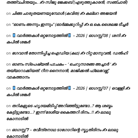
തത്ത്വചിന്തയും.. ✍️ സിജു ജേക്കബ് (എഴുത്തുകാരൻ, സഞ്ചാരി)
ചിങ്ങ ചാരുതയണയുമ്പോൾ (കവിത) ✍ കല്ലറ അജയൻ
on
“ഓണം അന്നും ഇന്നും” (ഓർമ്മക്കുറിപ്പ്) ✍ ഒ.കെ.ശൈലജ ടീച്ചർ
on
വാർത്തകൾ ഒറ്റനോട്ടത്തിൽ
– 2026 | ഓഗസ്റ്റ് 08 | ശനി ✍
on
കപിൽ ശങ്കർ
ഭഗവാൻ തോന്നിപ്പിച്ച ഐഡിയ (കഥ) ✍ റിറ്റ മാനുവൽ, ഡൽഹി
on
ഓണം സ്പെഷ്യൽ പാചകം – ‘ ചെറുനാരങ്ങ അച്ചാർ ‘ ✍
on
തയ്യാറാക്കിയത്: റീന നൈനാൻ, മാജിക്കൽ ഫ്ലേവേഴ്സ്,
വാകത്താനം
വാർത്തകൾ ഒറ്റനോട്ടത്തിൽ
– 2026 | ഓഗസ്റ്റ് 07 | വെള്ളി ✍
on
കപിൽ ശങ്കർ
തറികളുടെ ഹൃദയമിടിപ്പ് അറിഞ്ഞിട്ടുണ്ടോ..? ആ ശബ്ദം
on
കേട്ടിട്ടുണ്ടോ…? ഇന്ന് ദേശീയ കൈത്തറി ദിനം..!! ✍ ലാലു
കോനാടിൽ
ഓഗസ്റ്റ് 𝟕 – രവീന്ദ്രനാഥ ടാഗോറിന്റെ സ്മൃതിദിനം ✍ ലാലു
on
കോനാടിൽ