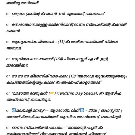
മാത്യു അടിമാലി
ഒരുക്കം (കവിത) ✍ രജനി. സി. എഴക്കാട്, പാലക്കാട്
on
രസരാജഗന്ധമുള്ള ഓർമനിലാവ് (ഓണം സ്‌പെഷ്യൽ) ✍റോമി
on
ബെന്നി
ആനുകാലിക ചിന്തകൾ – (13) ✍ തയ്യാറാക്കിയത്: നിർമല
on
അമ്പാട്ട്
സുവിശേഷ വചനങ്ങൾ (164) പ്രൊഫസ്സർ എ.വി. ഇട്ടി,
on
മാവേലിക്കര
സ സ സ ക്ലാസിക് വാരഫലം: (13) ‘ആഗോള യുദ്ധങ്ങളുടെയും
on
കാപട്യത്തിന്റെയും കാലം’ ✍ അഷ്റഫ് കാളത്തോട്
‘വാടാത്ത വേരുകൾ’ (
Friendship Day Special) ✍ ആസിഫ
on
അഫ്രോസ്, ബാംഗ്ലൂർ.
മലയാളി മനസ്സ് — ആരോഗ്യ വീഥി
– 2026 | ഓഗസ്റ്റ് 02 |
on
ഞായർ ✍
തയ്യാറാക്കിയത്: ആസിഫ അഫ്രോസ്, ബാംഗ്ലൂർ
ഓണം സ്പെഷ്യൽ പാചകം – ‘ വെറൈറ്റി പച്ചടി’ ✍
on
തയ്യാറാക്കിയത്: റീന നൈനാൻ, മാജിക്കൽ ഫ്ലേവേഴ്സ്,