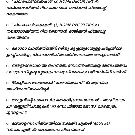
‘ ചില പൊടിക്കൈകൾ ‘ (3) HOME DECOR TIPS ✍
on
തയ്യാറാക്കിയത്: റീന നൈനാൻ, മാജിക്കൽ ഫ്ലേവേഴ്സ്,
വാകത്താനം
‘ ചില പൊടിക്കൈകൾ ‘ (3) HOME DECOR TIPS ✍
on
തയ്യാറാക്കിയത്: റീന നൈനാൻ, മാജിക്കൽ ഫ്ലേവേഴ്സ്,
വാകത്താനം
കോറോ ഹെൽത്ത് മന്ത്രി ബിന്ദു കൃഷ്ണയുമായുള്ള ചർച്ചയിലെ
on
ഉറപ്പ് പാലിച്ചു, ജീവനക്കാർക്ക് അഞ്ച് മാസത്തെ ശമ്പളം നൽകി
ബ്രിട്ടീഷ് കാലത്തെ തഹസിൽ: സോണിപത്തിന്റെ ഭരണചരിത്രം
on
പറയുന്ന നിശ്ശബ്ദ സ്മാരകം (ലഘു വിവരണം) ✍ ജിഷ ദിലീപ് ഡൽഹി
80കളിലെ വസന്തങ്ങൾ ” ലോഹിതദാസ് ” ✍ ആസിഫ
on
അഫ്രോസ് ബാംഗ്ലൂർ.
അപ്പുവിന്റെ സാഹസിക കഥകൾ (ബാല നോവൽ – അദ്ധ്യായം
on
23) ‘കണ്ണുനീർച്ചാലുകൾ ‘ ✍ സോഫിയാമ്മ ജോസ്, വാഴക്കുളം,
മുവാറ്റുപുഴ
മലയാള സാഹിത്യത്തിലെ നക്ഷത്ര പൂക്കൾ (ഭാഗം 56)
on
“വി.കെ.എൻ” ✍ അവതരണം: പ്രഭ ദിനേഷ്