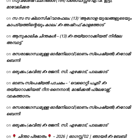
സുവിശേഷ വചനങ്ങൾ (164) പ്രൊഫസ്സർ എ.വി. ഇട്ടി,
on
മാവേലിക്കര
സ സ സ ക്ലാസിക് വാരഫലം: (13) ‘ആഗോള യുദ്ധങ്ങളുടെയും
on
കാപട്യത്തിന്റെയും കാലം’ ✍ അഷ്റഫ് കാളത്തോട്
ആനുകാലിക ചിന്തകൾ – (13) ✍ തയ്യാറാക്കിയത്: നിർമല
on
അമ്പാട്ട്
രസരാജഗന്ധമുള്ള ഓർമനിലാവ് (ഓണം സ്‌പെഷ്യൽ) ✍റോമി
on
ബെന്നി
ഒരുക്കം (കവിത) ✍ രജനി. സി. എഴക്കാട്, പാലക്കാട്
on
ഓണം സ്പെഷ്യൽ പാചകം – ‘ വെറൈറ്റി പച്ചടി’ ✍
on
തയ്യാറാക്കിയത്: റീന നൈനാൻ, മാജിക്കൽ ഫ്ലേവേഴ്സ്,
വാകത്താനം
രസരാജഗന്ധമുള്ള ഓർമനിലാവ് (ഓണം സ്‌പെഷ്യൽ) ✍റോമി
on
ബെന്നി
ഒരുക്കം (കവിത) ✍ രജനി. സി. എഴക്കാട്, പാലക്കാട്
on
ചിന്താ പ്രഭാതം
– 2026 | ഓഗസ്റ്റ് 02 | ഞായർ ✍
ബേബി
on