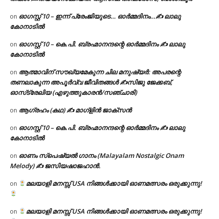
ഓഗസ്റ്റ് 10 – ഇന്ന് പ്രേംജിയുടെ… ഓർമ്മദിനം…✍️ ലാലു
on
കോനാടിൽ
ഓഗസ്റ്റ് 10 – കെ.പി. ബ്രഹ്മാനന്ദന്റെ ഓർമ്മദിനം ✍️ ലാലു
on
കോനാടിൽ
ആത്മാവിന് സൗഖ്യമേകുന്ന ചില മനുഷ്യർ: അപരന്റെ
on
തണലാകുന്ന അപൂർവ്വ ജീവിതങ്ങൾ ✍️സിജു ജേക്കബ്,
ഓസ്‌ട്രേലിയ (എഴുത്തുകാരൻ/സഞ്ചാരി)
ആഗ്രഹം (കഥ) ✍ മാഗ്ളിൻ ജാക്സൻ
on
ഓഗസ്റ്റ് 10 – കെ.പി. ബ്രഹ്മാനന്ദന്റെ ഓർമ്മദിനം ✍️ ലാലു
on
കോനാടിൽ
ഓണം സ്പെഷ്യൽ ഗാനം (Malayalam Nostalgic Onam
on
Melody) ✍ ജസിയഷാജഹാൻ.
മലയാളി മനസ്സ് USA നിങ്ങൾക്കായി ഓണമത്സരം ഒരുക്കുന്നു!
on
മലയാളി മനസ്സ് USA നിങ്ങൾക്കായി ഓണമത്സരം ഒരുക്കുന്നു!
on