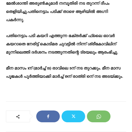
മേല്‍ശാന്തി അരുൺകുമാർ നമ്പൂതിരി നട തുറന്ന് ദീപം
തെളിയിച്ചു.പതിനെട്ടാം പടിക്ക് താഴെ ആഴിയിൽ അഗ്നി
പകർന്നു.
പതിനെട്ടാം പടി കയറി എത്തുന്ന ഭക്തർക്ക് ഫ്ലൈ ഓവർ
കയറാതെ നേരിട്ട് കൊടിമര ചുവട്ടിൽ നിന്ന് ശ്രീകോവിലിന്
മുന്നിലെത്തി ദർശനം നടത്തുന്നതിന്റെ ട്രയലും ആരംഭിച്ചു.
മീന മാസം 1ന് (മാർച്ച് 15) രാവിലെ 5ന് നട തുറക്കും. മീന മാസ
പൂജകള്‍ പൂര്‍ത്തിയാക്കി മാർച്ച് 19ന് രാത്രി 10ന് നട അടയ്ക്കും.