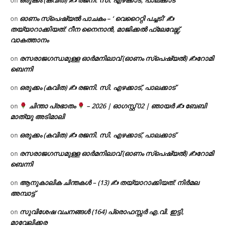
on
ഓണം സ്പെഷ്യൽ പാചകം – ‘ വെറൈറ്റി പച്ചടി’ ✍
on
തയ്യാറാക്കിയത്: റീന നൈനാൻ, മാജിക്കൽ ഫ്ലേവേഴ്സ്,
വാകത്താനം
രസരാജഗന്ധമുള്ള ഓർമനിലാവ് (ഓണം സ്‌പെഷ്യൽ) ✍റോമി
on
ബെന്നി
ഒരുക്കം (കവിത) ✍ രജനി. സി. എഴക്കാട്, പാലക്കാട്
on
ചിന്താ പ്രഭാതം
– 2026 | ഓഗസ്റ്റ് 02 | ഞായർ ✍
ബേബി
on
മാത്യു അടിമാലി
ഒരുക്കം (കവിത) ✍ രജനി. സി. എഴക്കാട്, പാലക്കാട്
on
രസരാജഗന്ധമുള്ള ഓർമനിലാവ് (ഓണം സ്‌പെഷ്യൽ) ✍റോമി
on
ബെന്നി
ആനുകാലിക ചിന്തകൾ – (13) ✍ തയ്യാറാക്കിയത്: നിർമല
on
അമ്പാട്ട്
സുവിശേഷ വചനങ്ങൾ (164) പ്രൊഫസ്സർ എ.വി. ഇട്ടി,
on
മാവേലിക്കര