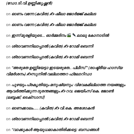
(ഡോ.ടി.വി.ഉണ്ണിക്കൃഷ്ണൻ)
ഓണം വന്നേ (കവിത) ✍ ഷീലാ ജോർജ്ജ് കല്ലട
on
ഓണം വന്നേ (കവിത) ✍ ഷീലാ ജോർജ്ജ് കല്ലട
on
ഇന്ന് മുരളിയുടെ… ഓർമ്മദിനം
ലാലു കോനാടിൽ
on
ശ്രാവണനിലാപ്പാൽ (കവിത) ✍ റോമി ബെന്നി
on
ശ്രാവണനിലാപ്പാൽ (കവിത) ✍ റോമി ബെന്നി
on
“അരുതേ ഉണ്ണിയേട്ടാ ഇടയരുതേ.. പ്ലീസ് ” (രാഷ്ട്രീയ ഹാസ്യ
on
വിമർശനം) ✍സുനിൽ വല്ലാത്തറ ഫ്ലോറിഡാ
പുഴയും പ്രകൃതിയും മനുഷ്യനും: വിവേകമില്ലാത്ത നയങ്ങളും
on
ആവർത്തിക്കുന്ന ദുരന്തങ്ങളും ✍ റവ. ജെയിംസ് കെ. ജോൺ
(ലബ്ബക്ക്, ടെക്സാസ്)
ഓണക്കാലം….. (കവിത) ✍ വി.കെ. അശോകൻ
on
ശ്രാവണനിലാപ്പാൽ (കവിത) ✍ റോമി ബെന്നി
on
“വാക്കുകൾ ആയുധമാകാതിരിക്കട്ടെ: ബന്ധങ്ങൾ
on