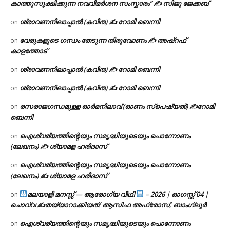
കാത്തുസൂക്ഷിക്കുന്ന നവവിമർശന സംസ്കാരം” ✍️ സിജു ജേക്കബ്
ശ്രാവണനിലാപ്പാൽ (കവിത) ✍ റോമി ബെന്നി
on
വേരുകളുടെ ഗന്ധം തേടുന്ന തിരുവോണം ✍ അഷ്റഫ്
on
കാളത്തോട്
ശ്രാവണനിലാപ്പാൽ (കവിത) ✍ റോമി ബെന്നി
on
ശ്രാവണനിലാപ്പാൽ (കവിത) ✍ റോമി ബെന്നി
on
രസരാജഗന്ധമുള്ള ഓർമനിലാവ് (ഓണം സ്‌പെഷ്യൽ) ✍റോമി
on
ബെന്നി
ഐശ്വര്യത്തിന്റെയും സമൃദ്ധിയുടെയും പൊന്നോണം
on
(ലേഖനം) ✍ ശ്യാമള ഹരിദാസ്
ഐശ്വര്യത്തിന്റെയും സമൃദ്ധിയുടെയും പൊന്നോണം
on
(ലേഖനം) ✍ ശ്യാമള ഹരിദാസ്
മലയാളി മനസ്സ് — ആരോഗ്യ വീഥി
– 2026 | ഓഗസ്റ്റ് 04 |
on
ചൊവ്വ ✍
തയ്യാറാക്കിയത്: ആസിഫ അഫ്രോസ്, ബാംഗ്ലൂർ
ഐശ്വര്യത്തിന്റെയും സമൃദ്ധിയുടെയും പൊന്നോണം
on