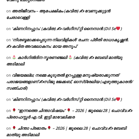
അതിജീവനം – ആപേക്ഷികം (കവിത) ✍ വേണുക്കുട്ടൻ
on
ചേരാവെള്ളി
‘കിണറിനപ്പുറം’ (കവിത) ✍ വർഗീസ് റ്റി നൈനാൻ (Dil Se
)
on
‘നിശബ്ദമാക്കപ്പെടുന്ന നിലവിളികൾ’ രചന: പ്രീതി രാധാകൃഷ്ണൻ.
on
✍ കവിത അവലോകനം: മായ അനൂപ്
കാർഗിൽദിന സ്മരണഞ്ജലി
(കവിത) ✍ ബേബി മാത്യു
on
അടിമാലി
വിജയമല്ല; നമ്മെ കൂടുതൽ ഉറപ്പുള്ള മനുഷ്യരാക്കുന്നത്
on
പരാജയങ്ങളാണ് ✍️സിജു ജേക്കബ്, ഓസ്‌ട്രേലിയ (എഴുത്തുകാരൻ/
സഞ്ചാരി)
‘കിണറിനപ്പുറം’ (കവിത) ✍ വർഗീസ് റ്റി നൈനാൻ (Dil Se
)
on
“ഇന്നത്തെ ചിന്താവിഷയം”
– 2026 | ജൂലൈ 28 | ചൊവ്വ ✍
on
പ്രൊഫസ്സർ എ.വി. ഇട്ടി മാവേലിക്കര
ചിന്താ പ്രഭാതം
– 2026 | ജൂലൈ 28 | ചൊവ്വ ✍
ബേബി
on
മാത്യു അടിമാലി