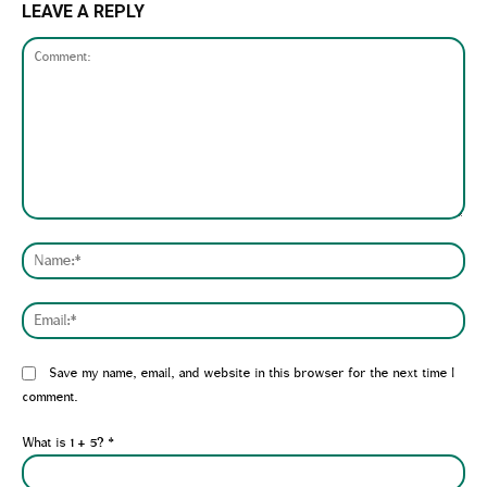
LEAVE A REPLY
Comment:
Nam
Emai
Website:
Save my name, email, and website in this browser for the next time I
comment.
What is 1 + 5?
*