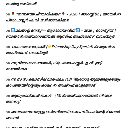
മാത്യു അടിമാലി
“ഇന്നത്തെ ചിന്താവിഷയം”
– 2026 | ഓഗസ്റ്റ് 02 | ഞായർ ✍
on
പ്രൊഫസ്സർ എ.വി. ഇട്ടി മാവേലിക്കര
മലയാളി മനസ്സ് — ആരോഗ്യ വീഥി
– 2026 | ഓഗസ്റ്റ് 02 |
on
ഞായർ ✍
തയ്യാറാക്കിയത്: ആസിഫ അഫ്രോസ്, ബാംഗ്ലൂർ
‘വാടാത്ത വേരുകൾ’ (
Friendship Day Special) ✍ ആസിഫ
on
അഫ്രോസ്, ബാംഗ്ലൂർ.
സുവിശേഷ വചനങ്ങൾ (164) പ്രൊഫസ്സർ എ.വി. ഇട്ടി,
on
മാവേലിക്കര
സ സ സ ക്ലാസിക് വാരഫലം: (13) ‘ആഗോള യുദ്ധങ്ങളുടെയും
on
കാപട്യത്തിന്റെയും കാലം’ ✍ അഷ്റഫ് കാളത്തോട്
ആനുകാലിക ചിന്തകൾ – (13) ✍ തയ്യാറാക്കിയത്: നിർമല
on
അമ്പാട്ട്
രസരാജഗന്ധമുള്ള ഓർമനിലാവ് (ഓണം സ്‌പെഷ്യൽ) ✍റോമി
on
ബെന്നി
ഒരുക്കം (കവിത) ✍ രജനി. സി. എഴക്കാട്, പാലക്കാട്