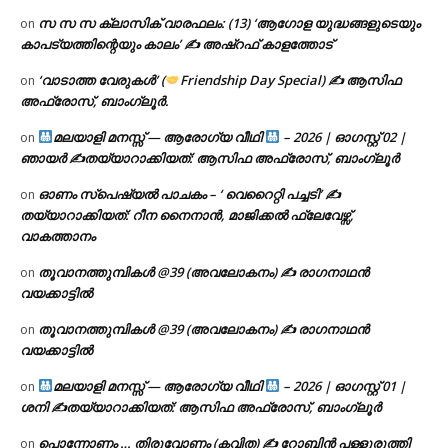
സ സ സ ക്ലാസിക് വാരഫലം: (13) ‘ആഗോള യുദ്ധങ്ങളുടെയും
on
കാപട്യത്തിന്റെയും കാലം’ ✍ അഷ്റഫ് കാളത്തോട്
‘വാടാത്ത വേരുകൾ’ (
Friendship Day Special) ✍ ആസിഫ
on
അഫ്രോസ്, ബാംഗ്ലൂർ.
മലയാളി മനസ്സ് — ആരോഗ്യ വീഥി
– 2026 | ഓഗസ്റ്റ് 02 |
on
ഞായർ ✍
തയ്യാറാക്കിയത്: ആസിഫ അഫ്രോസ്, ബാംഗ്ലൂർ
ഓണം സ്പെഷ്യൽ പാചകം – ‘ വെറൈറ്റി പച്ചടി’ ✍
on
തയ്യാറാക്കിയത്: റീന നൈനാൻ, മാജിക്കൽ ഫ്ലേവേഴ്സ്,
വാകത്താനം
തൂവാനത്തുമ്പികൾ @39 (അവലോകനം) ✍ രാഗനാഥൻ
on
വയക്കാട്ടിൽ
തൂവാനത്തുമ്പികൾ @39 (അവലോകനം) ✍ രാഗനാഥൻ
on
വയക്കാട്ടിൽ
മലയാളി മനസ്സ് — ആരോഗ്യ വീഥി
– 2026 | ഓഗസ്റ്റ് 01 |
on
ശനി ✍
തയ്യാറാക്കിയത്: ആസിഫ അഫ്രോസ്, ബാംഗ്ലൂർ
പൊന്നോണം … തിരുവോണം (കവിത) ✍ റോബിൻ പള്ളുരുത്തി
on