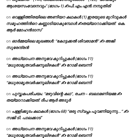
ആശയസംവേദനവും” (ഭാഗം-1) ✍പി.എം.എൻ.നമ്പൂതിരി
വെള്ളിത്തിരയിലെ അണിയറ കഥകൾ (1) ഇരയുടെ മുറിവുകൾ
on
സമൂഹത്തിന്‍റെ കണ്ണാടിയാകുമ്പോൾ ✍തയ്യാറാക്കിയത്: കെ.
ആര്‍ മോഹന്‍ദാസ്
ഓർമ്മയിലെ മുഖങ്ങൾ: “കോട്ടക്കൽ ശിവരാമൻ” ✍ അജി
on
സുരേന്ദ്രൻ
അധ്യാപന അനുഭവ കുറിപ്പുകൾ (ഭാഗം 11)
on
“മധുരാമൃതവർഷനൂലിഴകൾ” ✍ റോമി ബെന്നി
അധ്യാപന അനുഭവ കുറിപ്പുകൾ (ഭാഗം 11)
on
“മധുരാമൃതവർഷനൂലിഴകൾ” ✍ റോമി ബെന്നി
പുസ്തകപരിചയം: “മഴുവിന്റെ കഥ”, രചന – ബലാമണിയമ്മ ✍
on
തയ്യാറാക്കിയത്: ദീപ ആർ അടൂർ
പള്ളിക്കൂടം കഥകൾ (ഭാഗം 68) “ഒരു സ്വപ്നം പൂവണിയുന്നു…” ✍
on
സജി ടി. പാലക്കാട്
അധ്യാപന അനുഭവ കുറിപ്പുകൾ (ഭാഗം 11)
on
“മധുരാമൃതവർഷനൂലിഴകൾ” ✍ റോമി ബെന്നി