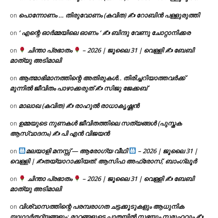
പൊന്നോണം … തിരുവോണം (കവിത) ✍ റോബിൻ പള്ളുരുത്തി
on
‘ എന്റെ ഓർമ്മയിലെ ഓണം ‘ ✍ ബിന്ദു വേണു ചോറ്റാനിക്കര
on
ചിന്താ പ്രഭാതം
– 2026 | ജൂലൈ 31 | വെള്ളി ✍
ബേബി
on
മാത്യു അടിമാലി
ആത്മാഭിമാനത്തിന്റെ അതിരുകൾ.. തിരിച്ചറിയാത്തവർക്ക്
on
മുന്നിൽ ജീവിതം പാഴാക്കരുത് ✍️ സിജു ജേക്കബ്
മാലാഖ (കവിത) ✍ രാഹുൽ രാധാകൃഷ്ണൻ
on
ഉമ്മയുടെ നുണകൾ ജീവിതത്തിലെ സത്യങ്ങൾ (പുസ്തക
on
ആസ്വാദനം) ✍ പി എൻ വിജയൻ
മലയാളി മനസ്സ് — ആരോഗ്യ വീഥി
– 2026 | ജൂലൈ 31 |
on
വെള്ളി | ✍
തയ്യാറാക്കിയത്: ആസിഫ അഫ്രോസ്, ബാംഗ്ലൂർ
ചിന്താ പ്രഭാതം
– 2026 | ജൂലൈ 31 | വെള്ളി ✍
ബേബി
on
മാത്യു അടിമാലി
വിശ്വാസത്തിന്റെ പരമ്പരാഗത ചട്ടക്കൂടുകളും ആധുനിക
on
യാഥാർത്ഥ്യങ്ങളും: മാറ്റങ്ങളുടെ പാതയിൽ സഭയും സമൂഹവും ✍