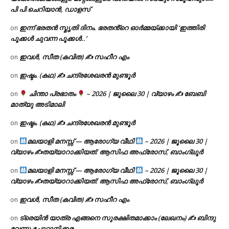
പി പി ചെറിയാൻ, ഡാളസ്
ഇന്ന് ഭരതൻ സ്മൃതി ദിനം. ഭരതൻ്റെ ഓർമ്മയ്ക്കായി ‘ഇത്തിരി
on
പൂക്കൾ ചുവന്ന പൂക്കൾ..’
ഇവൾ, സീത (കവിത) ✍ സഹീറ എം
on
ഇഷ്ടം. (കഥ) ✍ ചന്ദ്രശേഖരൻ മുണ്ടൂർ
on
ചിന്താ പ്രഭാതം
– 2026 | ജൂലൈ 30 | വ്യാഴം ✍
ബേബി
on
മാത്യു അടിമാലി
ഇഷ്ടം. (കഥ) ✍ ചന്ദ്രശേഖരൻ മുണ്ടൂർ
on
മലയാളി മനസ്സ് — ആരോഗ്യ വീഥി
– 2026 | ജൂലൈ 30 |
on
വ്യാഴം ✍
തയ്യാറാക്കിയത്: ആസിഫ അഫ്രോസ്, ബാംഗ്ലൂർ
മലയാളി മനസ്സ് — ആരോഗ്യ വീഥി
– 2026 | ജൂലൈ 30 |
on
വ്യാഴം ✍
തയ്യാറാക്കിയത്: ആസിഫ അഫ്രോസ്, ബാംഗ്ലൂർ
ഇവൾ, സീത (കവിത) ✍ സഹീറ എം
on
ട്രെയിൻ യാത്ര എങ്ങനെ സുരക്ഷിതമാക്കാം (ലേഖനം) ✍ ബിന്ദു
on
വേണു ചോറ്റാനിക്കര