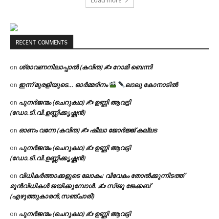
Load more
RECENT COMMENTS
ശ്രാവണനിലാപ്പാൽ (കവിത) ✍ റോമി ബെന്നി
on
ഇന്ന് മുരളിയുടെ… ഓർമ്മദിനം
ലാലു കോനാടിൽ
on
പുനർജന്മം (ചെറുകഥ) ✍ ഉണ്ണി ആവട്ടി
on
(ഡോ.ടി.വി.ഉണ്ണിക്കൃഷ്ണൻ)
ഓണം വന്നേ (കവിത) ✍ ഷീലാ ജോർജ്ജ് കല്ലട
on
പുനർജന്മം (ചെറുകഥ) ✍ ഉണ്ണി ആവട്ടി
on
(ഡോ.ടി.വി.ഉണ്ണിക്കൃഷ്ണൻ)
വിധികർത്താക്കളുടെ ലോകം: വിവേകം തോൽക്കുന്നിടത്ത്
on
മുൻവിധികൾ ജയിക്കുമ്പോൾ. ✍️ സിജു ജേക്കബ്
(എഴുത്തുകാരൻ,സഞ്ചാരി)
പുനർജന്മം (ചെറുകഥ) ✍ ഉണ്ണി ആവട്ടി
on