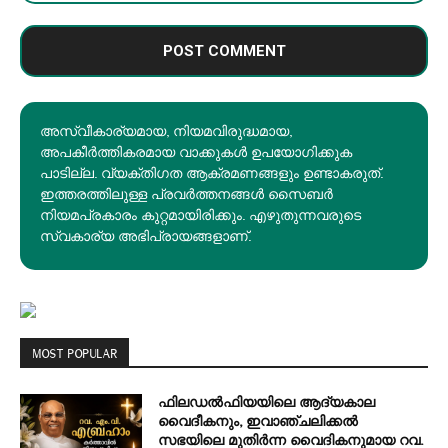
അസ്വീകാര്യമായ, നിയമവിരുദ്ധമായ,
അപകീര്‍ത്തികരമായ വാക്കുകൾ ഉപയോഗിക്കുക
പാടില്ല. വ്യക്തിഗത ആക്രമണങ്ങളും ഉണ്ടാകരുത്.
ഇത്തരത്തിലുള്ള പ്രവർത്തനങ്ങൾ സൈബർ
നിയമപ്രകാരം കുറ്റമായിരിക്കും. എഴുതുന്നവരുടെ
സ്വകാര്യ അഭിപ്രായങ്ങളാണ്.
MOST POPULAR
ഫിലഡൽഫിയയിലെ ആദ്യകാല
വൈദീകനും, ഇവാഞ്ചലിക്കൽ
സഭയിലെ മുതിർന്ന വൈദികനുമായ റവ.