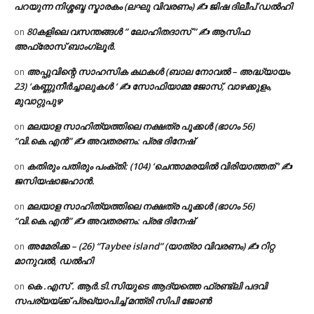
പറയുന്ന നിശ്ശബ്ദ സ്മാരകം (ലഘു വിവരണം) ✍ ജിഷ ദിലീപ് ഡൽഹി
80കളിലെ വസന്തങ്ങൾ ” ലോഹിതദാസ് ” ✍ ആസിഫ
on
അഫ്രോസ് ബാംഗ്ലൂർ.
അപ്പുവിന്റെ സാഹസിക കഥകൾ (ബാല നോവൽ – അദ്ധ്യായം
on
23) ‘കണ്ണുനീർച്ചാലുകൾ ‘ ✍ സോഫിയാമ്മ ജോസ്, വാഴക്കുളം,
മുവാറ്റുപുഴ
മലയാള സാഹിത്യത്തിലെ നക്ഷത്ര പൂക്കൾ (ഭാഗം 56)
on
“വി.കെ.എൻ” ✍ അവതരണം: പ്രഭ ദിനേഷ്
കതിരും പതിരും പംക്തി: (104) ‘ചെന്താമരയിൽ വിരിയാത്തത് ‘ ✍
on
ജസിയഷാജഹാൻ.
മലയാള സാഹിത്യത്തിലെ നക്ഷത്ര പൂക്കൾ (ഭാഗം 56)
on
“വി.കെ.എൻ” ✍ അവതരണം: പ്രഭ ദിനേഷ്
അമേരിക്ക – (26) “Taybee island” (യാത്രാ വിവരണം) ✍ റിറ്റ
on
മാനുവൽ, ഡൽഹി
കെ .എസ് . ആർ.ടി.സിയുടെ ആദ്യത്തെ ഫ്രണ്ട്ലി പദവി
on
സപര്യയ്ക്ക് പ്രഖ്യാപിച്ച് മന്ത്രി സിപി ജോൺ