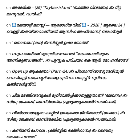
അമേരിക്ക – (26) “Taybee island” (യാത്രാ വിവരണം) ✍ റിറ്റ
on
മാനുവൽ, ഡൽഹി
മലയാളി മനസ്സ് — ആരോഗ്യ വീഥി
– 2026 | ജൂലൈ 24 |
on
വെള്ളി ✍
തയ്യാറാക്കിയത്: ആസിഫ അഫ്രോസ്, ബാംഗ്ലൂർ
‘ നൊമ്പരം’ (കഥ) ✍സിസ്റ്റർ ഉഷാ ജോർജ്
on
സുധ അജിത്ത് എഴുതിയ നോവൽ “കോലധാരിയുടെ
on
അഗ്നികുണ്ഡങ്ങള്‍” , ✍ പുസ്തക പരിചയം: കെ ആർ. മോഹൻദാസ്
Open up ആകണോ? (Part -24) ✍ പ്രശാന്ത് വാസുദേവ് (മുൻ
on
ഡെപ്യൂട്ടി ഡയറക്ടർ കേരള ടൂറിസം വകുപ്പ് & ടൂറിസം
കൺസൾട്ടൻ്റ്).
ചില മടങ്ങിവരവുകൾ മുറിവേൽപ്പിക്കാനുള്ളതാണ്! (ലേഖനം) ✍️
on
സിജു ജേക്കബ്, ഓസ്‌ട്രേലിയ (എഴുത്തുകാരൻ/സഞ്ചാരി)
വിമർശനങ്ങളുടെ കാറ്റിൽ ഉലയാത്ത ജീവിതങ്ങൾ (ലേഖനം) ✍️
on
സിജു ജേക്കബ്, ഓസ്‌ട്രേലിയ (എഴുത്തുകാരൻ/സഞ്ചാരി)
കൺമണി പോലെ.. (ക്രിസ്തീയ ഭക്തിഗാനം) ✍ ബൈജു
on
തെക്കുംപുറത്ത്