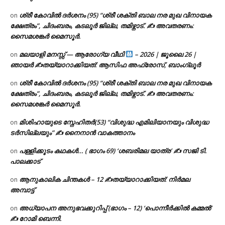
ശ്രീ കോവിൽ ദർശനം (95) “ശ്രീ ശക്തി ബാല നര മുഖ വിനായക
on
ക്ഷേത്രം”, ചിദംബരം, കടലൂർ ജില്ല, തമിഴ്നാട്. ✍ അവതരണം:
സൈമശങ്കർ മൈസൂർ.
മലയാളി മനസ്സ് — ആരോഗ്യ വീഥി
– 2026 | ജൂലൈ 26 |
on
ഞായർ ✍
തയ്യാറാക്കിയത്: ആസിഫ അഫ്രോസ്, ബാംഗ്ലൂർ
ശ്രീ കോവിൽ ദർശനം (95) “ശ്രീ ശക്തി ബാല നര മുഖ വിനായക
on
ക്ഷേത്രം”, ചിദംബരം, കടലൂർ ജില്ല, തമിഴ്നാട്. ✍ അവതരണം:
സൈമശങ്കർ മൈസൂർ.
മിശിഹായുടെ സ്നേഹിതർ(53) “വിശുദ്ധ എമിലിയാനയും വിശുദ്ധ
on
ടര്‍സില്ലയും” ✍ നൈനാൻ വാകത്താനം
പള്ളിക്കൂടം കഥകൾ… ( ഭാഗം 69) ‘ശബരിമല യാത്ര’ ✍ സജി ടി.
on
പാലക്കാട്
ആനുകാലിക ചിന്തകൾ – 12 ✍തയ്യാറാക്കിയത്: നിർമല
on
അമ്പാട്ട്
അധ്യാപന അനുഭവക്കുറിപ്പ് (ഭാഗം – 12) ‘പൊന്നീർക്കിൽ കമ്മൽ’
on
✍ റോമി ബെന്നി.