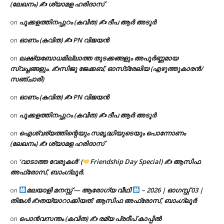
(ലേഖനം) ✍ ശ്യാമള ഹരിദാസ്
പൂക്കളത്തിനപ്പുറം (കവിത) ✍ ദീപ ആർ അടൂർ
on
ഓണം (കവിത) ✍ PN വിജയൻ
on
ലക്ഷ്യബോധമില്ലാത്ത തുടക്കങ്ങളും അപൂർണ്ണമായ
on
സ്വപ്നങ്ങളും. ✍️സിജു ജേക്കബ്, ഓസ്‌ട്രേലിയ (എഴുത്തുകാരൻ/
സഞ്ചാരി)
ഓണം (കവിത) ✍ PN വിജയൻ
on
പൂക്കളത്തിനപ്പുറം (കവിത) ✍ ദീപ ആർ അടൂർ
on
ഐശ്വര്യത്തിന്റെയും സമൃദ്ധിയുടെയും പൊന്നോണം
on
(ലേഖനം) ✍ ശ്യാമള ഹരിദാസ്
‘വാടാത്ത വേരുകൾ’ (
Friendship Day Special) ✍ ആസിഫ
on
അഫ്രോസ്, ബാംഗ്ലൂർ.
മലയാളി മനസ്സ് — ആരോഗ്യ വീഥി
– 2026 | ഓഗസ്റ്റ് 03 |
on
തിങ്കൾ ✍
തയ്യാറാക്കിയത്: ആസിഫ അഫ്രോസ്, ബാംഗ്ലൂർ
പൊൻവസന്തം (കവിത) ✍ രമ്യ പ്രദീപ് കാപ്പിൽ
on