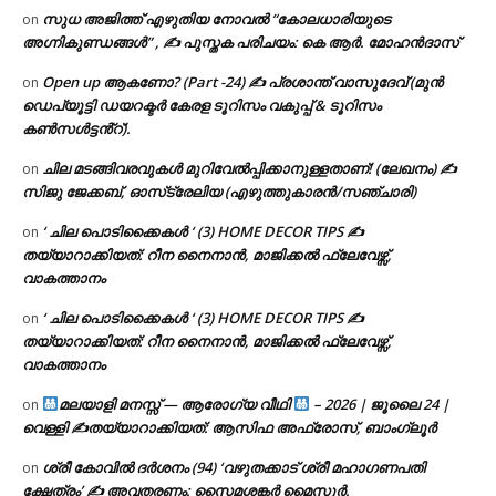
സുധ അജിത്ത് എഴുതിയ നോവൽ “കോലധാരിയുടെ
on
അഗ്നികുണ്ഡങ്ങള്‍” , ✍ പുസ്തക പരിചയം: കെ ആർ. മോഹൻദാസ്
Open up ആകണോ? (Part -24) ✍ പ്രശാന്ത് വാസുദേവ് (മുൻ
on
ഡെപ്യൂട്ടി ഡയറക്ടർ കേരള ടൂറിസം വകുപ്പ് & ടൂറിസം
കൺസൾട്ടൻ്റ്).
ചില മടങ്ങിവരവുകൾ മുറിവേൽപ്പിക്കാനുള്ളതാണ്! (ലേഖനം) ✍️
on
സിജു ജേക്കബ്, ഓസ്‌ട്രേലിയ (എഴുത്തുകാരൻ/സഞ്ചാരി)
‘ ചില പൊടിക്കൈകൾ ‘ (3) HOME DECOR TIPS ✍
on
തയ്യാറാക്കിയത്: റീന നൈനാൻ, മാജിക്കൽ ഫ്ലേവേഴ്സ്,
വാകത്താനം
‘ ചില പൊടിക്കൈകൾ ‘ (3) HOME DECOR TIPS ✍
on
തയ്യാറാക്കിയത്: റീന നൈനാൻ, മാജിക്കൽ ഫ്ലേവേഴ്സ്,
വാകത്താനം
മലയാളി മനസ്സ് — ആരോഗ്യ വീഥി
– 2026 | ജൂലൈ 24 |
on
വെള്ളി ✍
തയ്യാറാക്കിയത്: ആസിഫ അഫ്രോസ്, ബാംഗ്ലൂർ
ശ്രീ കോവിൽ ദർശനം (94) ‘വഴുതക്കാട് ശ്രീ മഹാഗണപതി
on
ക്ഷേത്രം’ ✍ അവതരണം: സൈമശങ്കർ മൈസൂർ.