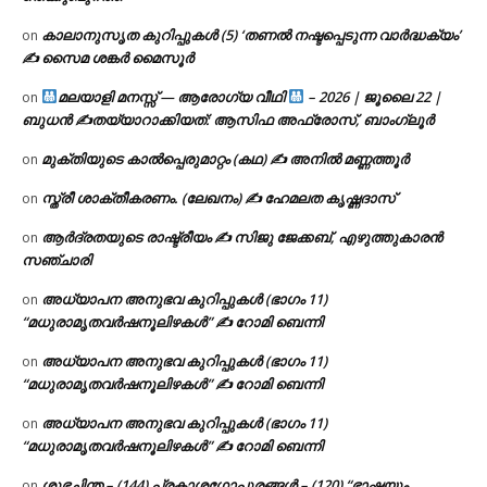
കാലാനുസൃത കുറിപ്പുകൾ (5) ‘തണൽ നഷ്ടപ്പെടുന്ന വാർദ്ധക്യം’
on
✍ സൈമ ശങ്കർ മൈസൂർ
മലയാളി മനസ്സ് — ആരോഗ്യ വീഥി
– 2026 | ജൂലൈ 22 |
on
ബുധൻ ✍
തയ്യാറാക്കിയത്: ആസിഫ അഫ്രോസ്, ബാംഗ്ലൂർ
മുക്തിയുടെ കാൽപ്പെരുമാറ്റം (കഥ) ✍ അനിൽ മണ്ണത്തൂർ
on
സ്ത്രീ ശാക്തീകരണം. (ലേഖനം) ✍ ഹേമലത കൃഷ്ണദാസ്
on
ആർദ്രതയുടെ രാഷ്ട്രീയം ✍️ സിജു ജേക്കബ്, എഴുത്തുകാരൻ
on
സഞ്ചാരി
അധ്യാപന അനുഭവ കുറിപ്പുകൾ (ഭാഗം 11)
on
“മധുരാമൃതവർഷനൂലിഴകൾ” ✍ റോമി ബെന്നി
അധ്യാപന അനുഭവ കുറിപ്പുകൾ (ഭാഗം 11)
on
“മധുരാമൃതവർഷനൂലിഴകൾ” ✍ റോമി ബെന്നി
അധ്യാപന അനുഭവ കുറിപ്പുകൾ (ഭാഗം 11)
on
“മധുരാമൃതവർഷനൂലിഴകൾ” ✍ റോമി ബെന്നി
ശുഭചിന്ത – (144) പ്രകാശഗോപുരങ്ങൾ – (120) “ഭാഷയും
on