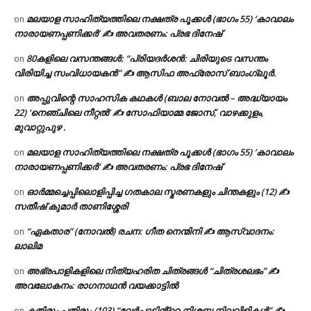
മലയാള സാഹിത്യത്തിലെ നക്ഷത്ര പൂക്കൾ (ഭാഗം 55) ‘കാവാലം
on
നാരായണപ്പണിക്കർ’ ✍ അവതരണം: പ്രഭ ദിനേഷ്
80കളിലെ വസന്തങ്ങൾ: “പ്രിയദർശൻ: ചിരിയുടെ വസന്തം
on
വിരിയിച്ച സംവിധായകൻ” ✍ ആസിഫ അഫ്രോസ് ബാംഗ്ലൂർ.
അപ്പുവിന്റെ സാഹസിക കഥകൾ (ബാല നോവൽ – അദ്ധ്യായം
on
22) ‘നെഞ്ചിലെ നീറ്റൽ’ ✍ സോഫിയാമ്മ ജോസ്, വാഴക്കുളം,
മുവാറ്റുപുഴ .
മലയാള സാഹിത്യത്തിലെ നക്ഷത്ര പൂക്കൾ (ഭാഗം 55) ‘കാവാലം
on
നാരായണപ്പണിക്കർ’ ✍ അവതരണം: പ്രഭ ദിനേഷ്
ഓർമ്മച്ചെപ്പിലൊളിപ്പിച്ച ഗതകാല സ്മരണകളും ചിന്തകളും (12) ✍
on
സതീഷ് കുമാർ താണിശ്ശേരി
“ഏകതാര” (നോവൽ) രചന: ഗീത നെന്മിനി ✍ ആസ്വാദനം:
on
ലാലിമ
അഭ്രപാളികളിലെ നിത്യഹരിത ചിത്രങ്ങൾ “ചിത്രശലഭം” ✍
on
അവലോകനം: രാഗനാഥൻ വയക്കാട്ടിൽ
കതിരും പതിരും (103) “വേർപാടിൻ്റെ നിശ്ശബ്ദ നിലവിളികൾ” ✍
on