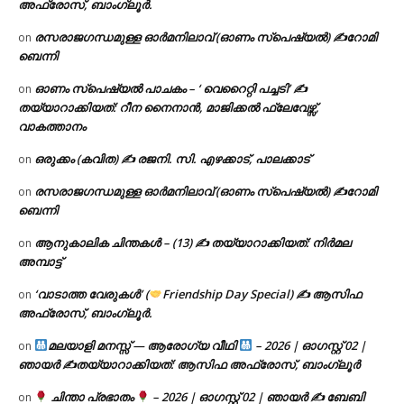
അഫ്രോസ്, ബാംഗ്ലൂർ.
രസരാജഗന്ധമുള്ള ഓർമനിലാവ് (ഓണം സ്‌പെഷ്യൽ) ✍റോമി
on
ബെന്നി
ഓണം സ്പെഷ്യൽ പാചകം – ‘ വെറൈറ്റി പച്ചടി’ ✍
on
തയ്യാറാക്കിയത്: റീന നൈനാൻ, മാജിക്കൽ ഫ്ലേവേഴ്സ്,
വാകത്താനം
ഒരുക്കം (കവിത) ✍ രജനി. സി. എഴക്കാട്, പാലക്കാട്
on
രസരാജഗന്ധമുള്ള ഓർമനിലാവ് (ഓണം സ്‌പെഷ്യൽ) ✍റോമി
on
ബെന്നി
ആനുകാലിക ചിന്തകൾ – (13) ✍ തയ്യാറാക്കിയത്: നിർമല
on
അമ്പാട്ട്
‘വാടാത്ത വേരുകൾ’ (
Friendship Day Special) ✍ ആസിഫ
on
അഫ്രോസ്, ബാംഗ്ലൂർ.
മലയാളി മനസ്സ് — ആരോഗ്യ വീഥി
– 2026 | ഓഗസ്റ്റ് 02 |
on
ഞായർ ✍
തയ്യാറാക്കിയത്: ആസിഫ അഫ്രോസ്, ബാംഗ്ലൂർ
ചിന്താ പ്രഭാതം
– 2026 | ഓഗസ്റ്റ് 02 | ഞായർ ✍
ബേബി
on