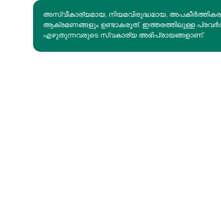
അസ്വീകാര്യമായ, നിയമവിരുദ്ധമായ, അപകീര്‍ത്തിക
ആക്രമണങ്ങളും ഉണ്ടാകരുത്. ഇത്തരത്തിലുള്ള പ്രവർ
എഴുതുന്നവരുടെ സ്വകാര്യ അഭിപ്രായങ്ങളാണ്.