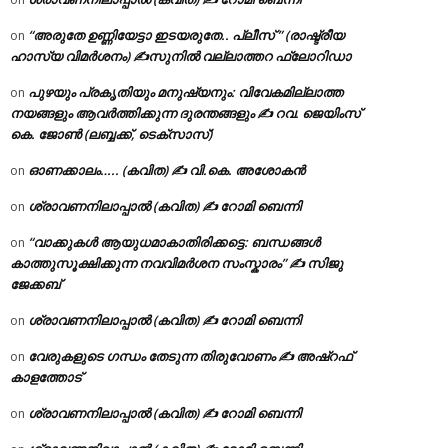
“അരുതേ ഉണ്ണിയേട്ടാ ഇടയരുതേ.. പ്ലീസ് ” (രാഷ്ട്രീയ
on
ഹാസ്യ വിമർശനം) ✍സുനിൽ വല്ലാത്തറ ഫ്ലോറിഡാ
പുഴയും പ്രകൃതിയും മനുഷ്യനും: വിവേകമില്ലാത്ത
on
നയങ്ങളും ആവർത്തിക്കുന്ന ദുരന്തങ്ങളും ✍ റവ. ജെയിംസ്
കെ. ജോൺ (ലബ്ബക്ക്, ടെക്സാസ്)
ഓണക്കാലം….. (കവിത) ✍ വി.കെ. അശോകൻ
on
ശ്രാവണനിലാപ്പാൽ (കവിത) ✍ റോമി ബെന്നി
on
“വാക്കുകൾ ആയുധമാകാതിരിക്കട്ടെ: ബന്ധങ്ങൾ
on
കാത്തുസൂക്ഷിക്കുന്ന നവവിമർശന സംസ്കാരം” ✍️ സിജു
ജേക്കബ്
ശ്രാവണനിലാപ്പാൽ (കവിത) ✍ റോമി ബെന്നി
on
വേരുകളുടെ ഗന്ധം തേടുന്ന തിരുവോണം ✍ അഷ്റഫ്
on
കാളത്തോട്
ശ്രാവണനിലാപ്പാൽ (കവിത) ✍ റോമി ബെന്നി
on