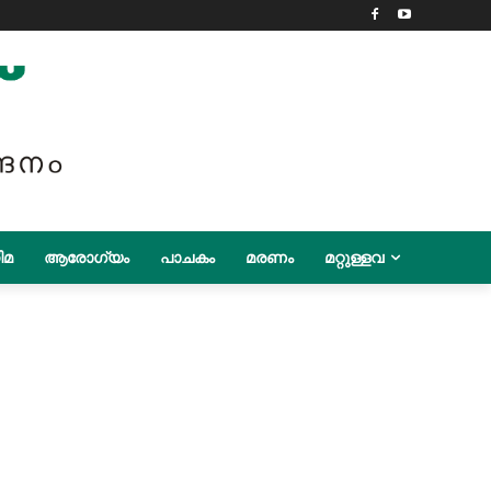
ിമ
ആരോഗ്യം
പാചകം
മരണം
മറ്റുള്ളവ