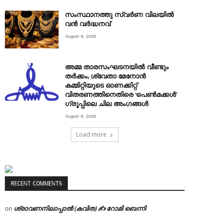
സംസ്ഥാനത്തു സ്വർണ വിലയിൽ
വൻ വർദ്ധനവ്
August 6, 2026
അമ്മ താരസംഘടനയില്‍ വീണ്ടും
തര്‍ക്കം; ശ്വേതാ മേനോന്‍
കമ്മിറ്റിയുടെ ഓണക്കിറ്റ്
വിതരണത്തിനെതിരെ ‘പെണ്‍മക്കള്‍’
ഗ്രൂപ്പിലെ ചില അംഗങ്ങൾ
August 6, 2026
Load more
RECENT COMMENTS
ശ്രാവണനിലാപ്പാൽ (കവിത) ✍ റോമി ബെന്നി
on