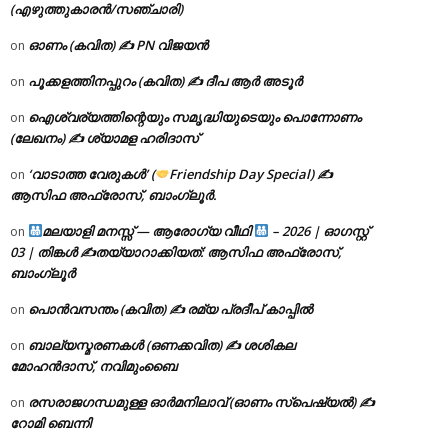
(എഴുത്തുകാരൻ/സഞ്ചാരി)
ഓണം (കവിത) ✍ PN വിജയൻ
on
പൂക്കളത്തിനപ്പുറം (കവിത) ✍ ദീപ ആർ അടൂർ
on
ഐശ്വര്യത്തിന്റെയും സമൃദ്ധിയുടെയും പൊന്നോണം
on
(ലേഖനം) ✍ ശ്യാമള ഹരിദാസ്
‘വാടാത്ത വേരുകൾ’ (
Friendship Day Special) ✍
on
ആസിഫ അഫ്രോസ്, ബാംഗ്ലൂർ.
മലയാളി മനസ്സ് — ആരോഗ്യ വീഥി
– 2026 | ഓഗസ്റ്റ്
on
03 | തിങ്കൾ ✍
തയ്യാറാക്കിയത്: ആസിഫ അഫ്രോസ്,
ബാംഗ്ലൂർ
പൊൻവസന്തം (കവിത) ✍ രമ്യ പ്രദീപ് കാപ്പിൽ
on
ബാല്യസ്മരണകൾ (ഒണക്കവിത) ✍ ശശികല
on
മോഹൻദാസ്, നവിമുംബൈ
രസരാജഗന്ധമുള്ള ഓർമനിലാവ് (ഓണം സ്‌പെഷ്യൽ) ✍
on
റോമി ബെന്നി