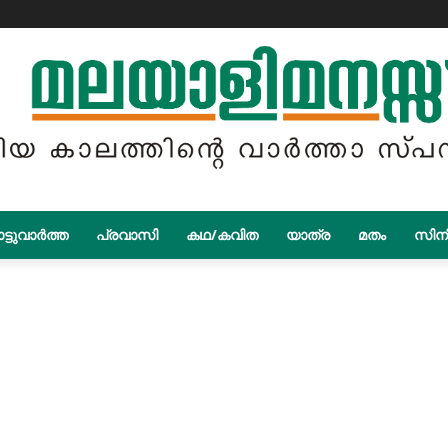
ട്ടുവാർത്ത
പ്രവാസി
കഥ/കവിത
യാത്ര
മതം
സിന