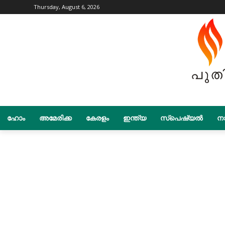
Thursday, August 6, 2026
ഹോം
അമേരിക്ക
കേരളം
ഇന്ത്യ
സ്പെഷ്യൽ
നാ