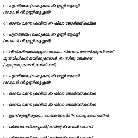
പുനർജന്മം (ചെറുകഥ) ✍ ഉണ്ണി ആവട്ടി
on
(ഡോ.ടി.വി.ഉണ്ണിക്കൃഷ്ണൻ)
ഓണം വന്നേ (കവിത) ✍ ഷീലാ ജോർജ്ജ് കല്ലട
on
പുനർജന്മം (ചെറുകഥ) ✍ ഉണ്ണി ആവട്ടി
on
(ഡോ.ടി.വി.ഉണ്ണിക്കൃഷ്ണൻ)
വിധികർത്താക്കളുടെ ലോകം: വിവേകം തോൽക്കുന്നിടത്ത്
on
മുൻവിധികൾ ജയിക്കുമ്പോൾ. ✍️ സിജു ജേക്കബ്
(എഴുത്തുകാരൻ,സഞ്ചാരി)
പുനർജന്മം (ചെറുകഥ) ✍ ഉണ്ണി ആവട്ടി
on
(ഡോ.ടി.വി.ഉണ്ണിക്കൃഷ്ണൻ)
ഓണം വന്നേ (കവിത) ✍ ഷീലാ ജോർജ്ജ് കല്ലട
on
ഓണം വന്നേ (കവിത) ✍ ഷീലാ ജോർജ്ജ് കല്ലട
on
ഇന്ന് മുരളിയുടെ… ഓർമ്മദിനം
ലാലു കോനാടിൽ
on
ശ്രാവണനിലാപ്പാൽ (കവിത) ✍ റോമി ബെന്നി
on
ശ്രാവണനിലാപ്പാൽ (കവിത) ✍ റോമി ബെന്നി
on