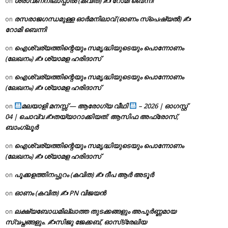
ശ്രാവണനിലാപ്പാൽ (കവിത) ✍ റോമി ബെന്നി
on
രസരാജഗന്ധമുള്ള ഓർമനിലാവ് (ഓണം സ്‌പെഷ്യൽ) ✍
on
റോമി ബെന്നി
ഐശ്വര്യത്തിന്റെയും സമൃദ്ധിയുടെയും പൊന്നോണം
on
(ലേഖനം) ✍ ശ്യാമള ഹരിദാസ്
ഐശ്വര്യത്തിന്റെയും സമൃദ്ധിയുടെയും പൊന്നോണം
on
(ലേഖനം) ✍ ശ്യാമള ഹരിദാസ്
മലയാളി മനസ്സ് — ആരോഗ്യ വീഥി
– 2026 | ഓഗസ്റ്റ്
on
04 | ചൊവ്വ ✍
തയ്യാറാക്കിയത്: ആസിഫ അഫ്രോസ്,
ബാംഗ്ലൂർ
ഐശ്വര്യത്തിന്റെയും സമൃദ്ധിയുടെയും പൊന്നോണം
on
(ലേഖനം) ✍ ശ്യാമള ഹരിദാസ്
പൂക്കളത്തിനപ്പുറം (കവിത) ✍ ദീപ ആർ അടൂർ
on
ഓണം (കവിത) ✍ PN വിജയൻ
on
ലക്ഷ്യബോധമില്ലാത്ത തുടക്കങ്ങളും അപൂർണ്ണമായ
on
സ്വപ്നങ്ങളും. ✍️സിജു ജേക്കബ്, ഓസ്‌ട്രേലിയ