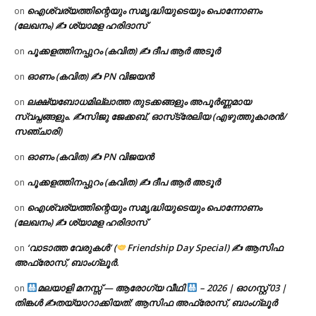
ഐശ്വര്യത്തിന്റെയും സമൃദ്ധിയുടെയും പൊന്നോണം
on
(ലേഖനം) ✍ ശ്യാമള ഹരിദാസ്
പൂക്കളത്തിനപ്പുറം (കവിത) ✍ ദീപ ആർ അടൂർ
on
ഓണം (കവിത) ✍ PN വിജയൻ
on
ലക്ഷ്യബോധമില്ലാത്ത തുടക്കങ്ങളും അപൂർണ്ണമായ
on
സ്വപ്നങ്ങളും. ✍️സിജു ജേക്കബ്, ഓസ്‌ട്രേലിയ (എഴുത്തുകാരൻ/
സഞ്ചാരി)
ഓണം (കവിത) ✍ PN വിജയൻ
on
പൂക്കളത്തിനപ്പുറം (കവിത) ✍ ദീപ ആർ അടൂർ
on
ഐശ്വര്യത്തിന്റെയും സമൃദ്ധിയുടെയും പൊന്നോണം
on
(ലേഖനം) ✍ ശ്യാമള ഹരിദാസ്
‘വാടാത്ത വേരുകൾ’ (
Friendship Day Special) ✍ ആസിഫ
on
അഫ്രോസ്, ബാംഗ്ലൂർ.
മലയാളി മനസ്സ് — ആരോഗ്യ വീഥി
– 2026 | ഓഗസ്റ്റ് 03 |
on
തിങ്കൾ ✍
തയ്യാറാക്കിയത്: ആസിഫ അഫ്രോസ്, ബാംഗ്ലൂർ