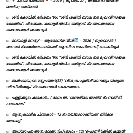
ചിന്താ പ്രഭാതം
– 2026 | ജൂലൈ 27 | തിങ്കൾ ✍
ബേബി
on
മാത്യു അടിമാലി
ശ്രീ കോവിൽ ദർശനം (95) “ശ്രീ ശക്തി ബാല നര മുഖ വിനായക
on
ക്ഷേത്രം”, ചിദംബരം, കടലൂർ ജില്ല, തമിഴ്നാട്. ✍ അവതരണം:
സൈമശങ്കർ മൈസൂർ.
മലയാളി മനസ്സ് — ആരോഗ്യ വീഥി
– 2026 | ജൂലൈ 26 |
on
ഞായർ ✍
തയ്യാറാക്കിയത്: ആസിഫ അഫ്രോസ്, ബാംഗ്ലൂർ
ശ്രീ കോവിൽ ദർശനം (95) “ശ്രീ ശക്തി ബാല നര മുഖ വിനായക
on
ക്ഷേത്രം”, ചിദംബരം, കടലൂർ ജില്ല, തമിഴ്നാട്. ✍ അവതരണം:
സൈമശങ്കർ മൈസൂർ.
മിശിഹായുടെ സ്നേഹിതർ(53) “വിശുദ്ധ എമിലിയാനയും വിശുദ്ധ
on
ടര്‍സില്ലയും” ✍ നൈനാൻ വാകത്താനം
പള്ളിക്കൂടം കഥകൾ… ( ഭാഗം 69) ‘ശബരിമല യാത്ര’ ✍ സജി ടി.
on
പാലക്കാട്
ആനുകാലിക ചിന്തകൾ – 12 ✍തയ്യാറാക്കിയത്: നിർമല
on
അമ്പാട്ട്
അധ്യാപന അനുഭവക്കുറിപ്പ് (ഭാഗം – 12) ‘പൊന്നീർക്കിൽ കമ്മൽ’
on