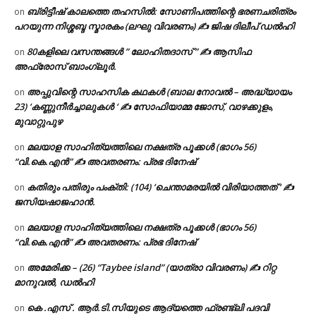
ബ്രിട്ടീഷ് കാലത്തെ തഹസിൽ: സോണിപത്തിന്റെ ഭരണചരിത്രം
on
പറയുന്ന നിശ്ശബ്ദ സ്മാരകം (ലഘു വിവരണം) ✍ ജിഷ ദിലീപ് ഡൽഹി
80കളിലെ വസന്തങ്ങൾ ” ലോഹിതദാസ് ” ✍ ആസിഫ
on
അഫ്രോസ് ബാംഗ്ലൂർ.
അപ്പുവിന്റെ സാഹസിക കഥകൾ (ബാല നോവൽ – അദ്ധ്യായം
on
23) ‘കണ്ണുനീർച്ചാലുകൾ ‘ ✍ സോഫിയാമ്മ ജോസ്, വാഴക്കുളം,
മുവാറ്റുപുഴ
മലയാള സാഹിത്യത്തിലെ നക്ഷത്ര പൂക്കൾ (ഭാഗം 56)
on
“വി.കെ.എൻ” ✍ അവതരണം: പ്രഭ ദിനേഷ്
കതിരും പതിരും പംക്തി: (104) ‘ചെന്താമരയിൽ വിരിയാത്തത് ‘ ✍
on
ജസിയഷാജഹാൻ.
മലയാള സാഹിത്യത്തിലെ നക്ഷത്ര പൂക്കൾ (ഭാഗം 56)
on
“വി.കെ.എൻ” ✍ അവതരണം: പ്രഭ ദിനേഷ്
അമേരിക്ക – (26) “Taybee island” (യാത്രാ വിവരണം) ✍ റിറ്റ
on
മാനുവൽ, ഡൽഹി
കെ .എസ് . ആർ.ടി.സിയുടെ ആദ്യത്തെ ഫ്രണ്ട്ലി പദവി
on