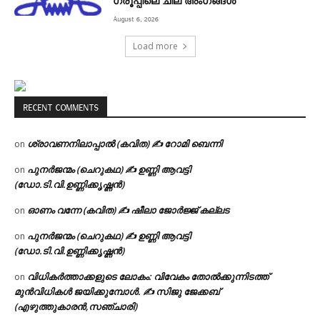
ഗ്രൂപ്പിലെ ചില അംഗങ്ങൾ
August 6, 2026
Load more
RECENT COMMENTS
ശ്രാവണനിലാപ്പാൽ (കവിത) ✍ റോമി ബെന്നി
on
പുനർജന്മം (ചെറുകഥ) ✍ ഉണ്ണി ആവട്ടി
on
(ഡോ.ടി.വി.ഉണ്ണിക്കൃഷ്ണൻ)
ഓണം വന്നേ (കവിത) ✍ ഷീലാ ജോർജ്ജ് കല്ലട
on
പുനർജന്മം (ചെറുകഥ) ✍ ഉണ്ണി ആവട്ടി
on
(ഡോ.ടി.വി.ഉണ്ണിക്കൃഷ്ണൻ)
വിധികർത്താക്കളുടെ ലോകം: വിവേകം തോൽക്കുന്നിടത്ത്
on
മുൻവിധികൾ ജയിക്കുമ്പോൾ. ✍️ സിജു ജേക്കബ്
(എഴുത്തുകാരൻ,സഞ്ചാരി)