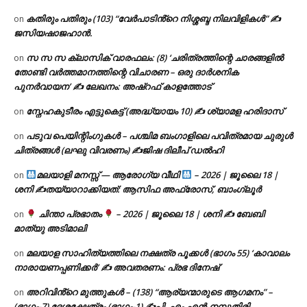
കതിരും പതിരും (103) “വേർപാടിൻ്റെ നിശ്ശബ്ദ നിലവിളികൾ” ✍
on
ജസിയഷാജഹാൻ.
സ സ സ ക്ലാസിക് വാരഫലം: (8) ‘ചരിത്രത്തിന്റെ ചാരങ്ങളിൽ
on
തോണ്ടി വർത്തമാനത്തിന്റെ വിചാരണ – ഒരു ദാർശനിക
പുനർവായന’ ✍ ലേഖനം: അഷ്റഫ് കാളത്തോട്
സ്നേഹകുടീരം എട്ടുകെട്ട് (അദ്ധ്യായം 10) ✍ ശ്യാമള ഹരിദാസ്
on
പടുവ പെയിന്റിംഗുകൾ – പശ്ചിമ ബംഗാളിലെ പവിത്രമായ ചുരുൾ
on
ചിത്രങ്ങൾ (ലഘു വിവരണം) ✍ജിഷ ദിലീപ് ഡൽഹി
മലയാളി മനസ്സ് — ആരോഗ്യ വീഥി
– 2026 | ജൂലൈ 18 |
on
ശനി ✍
തയ്യാറാക്കിയത്: ആസിഫ അഫ്രോസ്, ബാംഗ്ലൂർ
ചിന്താ പ്രഭാതം
– 2026 | ജൂലൈ 18 | ശനി ✍
ബേബി
on
മാത്യു അടിമാലി
മലയാള സാഹിത്യത്തിലെ നക്ഷത്ര പൂക്കൾ (ഭാഗം 55) ‘കാവാലം
on
നാരായണപ്പണിക്കർ’ ✍ അവതരണം: പ്രഭ ദിനേഷ്
അറിവിൻ്റെ മുത്തുകൾ – (138) “ആര്യന്മാരുടെ ആഗമനം” –
on
(ഭാഗം-7) ദേശക്ഷേത്രം (ഭാഗം-1) ✍പി. എം.എൻ.നമ്പൂതിരി