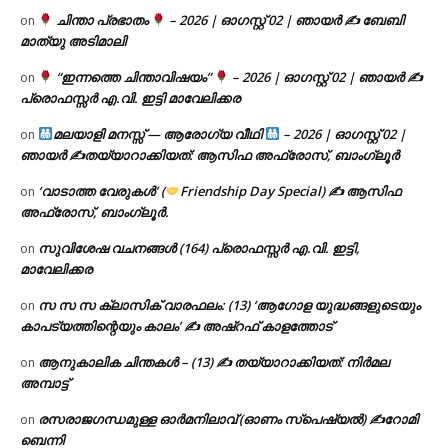
ചിന്താ പ്രഭാതം
– 2026 | ഓഗസ്റ്റ് 02 | ഞായർ ✍
ബേബി
on
മാത്യു അടിമാലി
“ഇന്നത്തെ ചിന്താവിഷയം”
– 2026 | ഓഗസ്റ്റ് 02 | ഞായർ ✍
on
പ്രൊഫസ്സർ എ.വി. ഇട്ടി മാവേലിക്കര
മലയാളി മനസ്സ് — ആരോഗ്യ വീഥി
– 2026 | ഓഗസ്റ്റ് 02 |
on
ഞായർ ✍
തയ്യാറാക്കിയത്: ആസിഫ അഫ്രോസ്, ബാംഗ്ലൂർ
‘വാടാത്ത വേരുകൾ’ (
Friendship Day Special) ✍ ആസിഫ
on
അഫ്രോസ്, ബാംഗ്ലൂർ.
സുവിശേഷ വചനങ്ങൾ (164) പ്രൊഫസ്സർ എ.വി. ഇട്ടി,
on
മാവേലിക്കര
സ സ സ ക്ലാസിക് വാരഫലം: (13) ‘ആഗോള യുദ്ധങ്ങളുടെയും
on
കാപട്യത്തിന്റെയും കാലം’ ✍ അഷ്റഫ് കാളത്തോട്
ആനുകാലിക ചിന്തകൾ – (13) ✍ തയ്യാറാക്കിയത്: നിർമല
on
അമ്പാട്ട്
രസരാജഗന്ധമുള്ള ഓർമനിലാവ് (ഓണം സ്‌പെഷ്യൽ) ✍റോമി
on
ബെന്നി