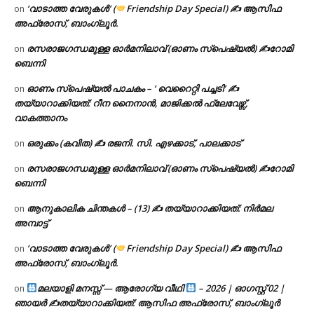
‘വാടാത്ത വേരുകൾ’ (
Friendship Day Special) ✍ ആസിഫ
on
അഫ്രോസ്, ബാംഗ്ലൂർ.
രസരാജഗന്ധമുള്ള ഓർമനിലാവ് (ഓണം സ്‌പെഷ്യൽ) ✍റോമി
on
ബെന്നി
ഓണം സ്പെഷ്യൽ പാചകം – ‘ വെറൈറ്റി പച്ചടി’ ✍
on
തയ്യാറാക്കിയത്: റീന നൈനാൻ, മാജിക്കൽ ഫ്ലേവേഴ്സ്,
വാകത്താനം
ഒരുക്കം (കവിത) ✍ രജനി. സി. എഴക്കാട്, പാലക്കാട്
on
രസരാജഗന്ധമുള്ള ഓർമനിലാവ് (ഓണം സ്‌പെഷ്യൽ) ✍റോമി
on
ബെന്നി
ആനുകാലിക ചിന്തകൾ – (13) ✍ തയ്യാറാക്കിയത്: നിർമല
on
അമ്പാട്ട്
‘വാടാത്ത വേരുകൾ’ (
Friendship Day Special) ✍ ആസിഫ
on
അഫ്രോസ്, ബാംഗ്ലൂർ.
മലയാളി മനസ്സ് — ആരോഗ്യ വീഥി
– 2026 | ഓഗസ്റ്റ് 02 |
on
ഞായർ ✍
തയ്യാറാക്കിയത്: ആസിഫ അഫ്രോസ്, ബാംഗ്ലൂർ