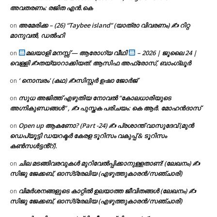
അവതരണം: രജിത എൻ.കെ
അമേരിക്ക – (26) “Taybee island” (യാത്രാ വിവരണം) ✍ റിറ്റ
on
മാനുവൽ, ഡൽഹി
മലയാളി മനസ്സ് — ആരോഗ്യ വീഥി
– 2026 | ജൂലൈ 24 |
on
വെള്ളി ✍
തയ്യാറാക്കിയത്: ആസിഫ അഫ്രോസ്, ബാംഗ്ലൂർ
‘ നൊമ്പരം’ (കഥ) ✍സിസ്റ്റർ ഉഷാ ജോർജ്
on
സുധ അജിത്ത് എഴുതിയ നോവൽ “കോലധാരിയുടെ
on
അഗ്നികുണ്ഡങ്ങള്‍” , ✍ പുസ്തക പരിചയം: കെ ആർ. മോഹൻദാസ്
Open up ആകണോ? (Part -24) ✍ പ്രശാന്ത് വാസുദേവ് (മുൻ
on
ഡെപ്യൂട്ടി ഡയറക്ടർ കേരള ടൂറിസം വകുപ്പ് & ടൂറിസം
കൺസൾട്ടൻ്റ്).
ചില മടങ്ങിവരവുകൾ മുറിവേൽപ്പിക്കാനുള്ളതാണ്! (ലേഖനം) ✍️
on
സിജു ജേക്കബ്, ഓസ്‌ട്രേലിയ (എഴുത്തുകാരൻ/സഞ്ചാരി)
വിമർശനങ്ങളുടെ കാറ്റിൽ ഉലയാത്ത ജീവിതങ്ങൾ (ലേഖനം) ✍️
on
സിജു ജേക്കബ്, ഓസ്‌ട്രേലിയ (എഴുത്തുകാരൻ/സഞ്ചാരി)