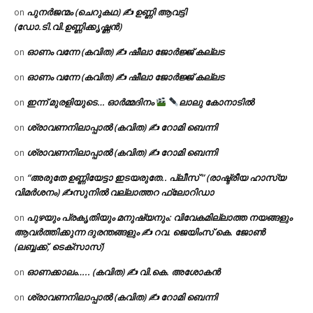
പുനർജന്മം (ചെറുകഥ) ✍ ഉണ്ണി ആവട്ടി
on
(ഡോ.ടി.വി.ഉണ്ണിക്കൃഷ്ണൻ)
ഓണം വന്നേ (കവിത) ✍ ഷീലാ ജോർജ്ജ് കല്ലട
on
ഓണം വന്നേ (കവിത) ✍ ഷീലാ ജോർജ്ജ് കല്ലട
on
ഇന്ന് മുരളിയുടെ… ഓർമ്മദിനം
ലാലു കോനാടിൽ
on
ശ്രാവണനിലാപ്പാൽ (കവിത) ✍ റോമി ബെന്നി
on
ശ്രാവണനിലാപ്പാൽ (കവിത) ✍ റോമി ബെന്നി
on
“അരുതേ ഉണ്ണിയേട്ടാ ഇടയരുതേ.. പ്ലീസ് ” (രാഷ്ട്രീയ ഹാസ്യ
on
വിമർശനം) ✍സുനിൽ വല്ലാത്തറ ഫ്ലോറിഡാ
പുഴയും പ്രകൃതിയും മനുഷ്യനും: വിവേകമില്ലാത്ത നയങ്ങളും
on
ആവർത്തിക്കുന്ന ദുരന്തങ്ങളും ✍ റവ. ജെയിംസ് കെ. ജോൺ
(ലബ്ബക്ക്, ടെക്സാസ്)
ഓണക്കാലം….. (കവിത) ✍ വി.കെ. അശോകൻ
on
ശ്രാവണനിലാപ്പാൽ (കവിത) ✍ റോമി ബെന്നി
on