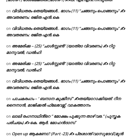
വിവിധതരം തെയ്യങ്ങൾ.. ഭാഗം (11) “ചങ്ങനും പൊങ്ങനും” ✍
on
അവതരണം: രജിത എൻ.കെ
വിവിധതരം തെയ്യങ്ങൾ.. ഭാഗം (11) “ചങ്ങനും പൊങ്ങനും” ✍
on
അവതരണം: രജിത എൻ.കെ
അമേരിക്ക – (25) “ചാൾസ്റ്റൺ” (യാത്രാ വിവരണം) ✍ റിറ്റ
on
മാനുവൽ, ഡൽഹി
അമേരിക്ക – (25) “ചാൾസ്റ്റൺ” (യാത്രാ വിവരണം) ✍ റിറ്റ
on
മാനുവൽ, ഡൽഹി
വിവിധതരം തെയ്യങ്ങൾ.. ഭാഗം (11) “ചങ്ങനും പൊങ്ങനും” ✍
on
അവതരണം: രജിത എൻ.കെ
പാചകരംഗം – ‘ ബനാന കുക്കീസ് ‘ ✍തയ്യാറാക്കിയത്: റീന
on
നൈനാൻ, മാജിക്കൽ ഫ്ലേവേഴ്സ്, വാകത്താനം
ലാലി രംഗനാഥിൻ്റെ ” മോക്ഷം പൂക്കുന്ന താഴ് വര.” (പുസ്തക
on
പരിചയം) ✍ കെ. ആർ. മോഹൻദാസ്
Open up ആകണോ? (Part -23) ✍ പ്രശാന്ത് വാസുദേവ് (മുൻ
on