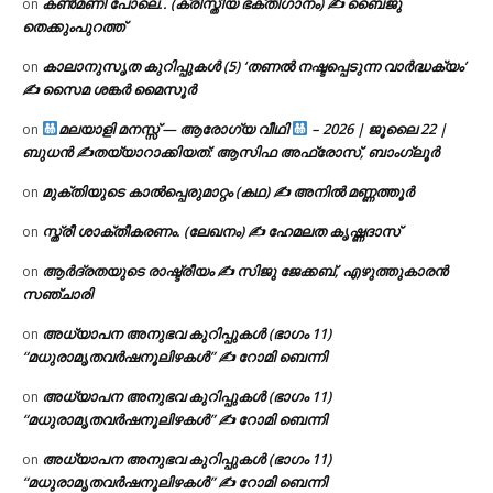
കൺമണി പോലെ.. (ക്രിസ്തീയ ഭക്തിഗാനം) ✍ ബൈജു
on
തെക്കുംപുറത്ത്
കാലാനുസൃത കുറിപ്പുകൾ (5) ‘തണൽ നഷ്ടപ്പെടുന്ന വാർദ്ധക്യം’
on
✍ സൈമ ശങ്കർ മൈസൂർ
മലയാളി മനസ്സ് — ആരോഗ്യ വീഥി
– 2026 | ജൂലൈ 22 |
on
ബുധൻ ✍
തയ്യാറാക്കിയത്: ആസിഫ അഫ്രോസ്, ബാംഗ്ലൂർ
മുക്തിയുടെ കാൽപ്പെരുമാറ്റം (കഥ) ✍ അനിൽ മണ്ണത്തൂർ
on
സ്ത്രീ ശാക്തീകരണം. (ലേഖനം) ✍ ഹേമലത കൃഷ്ണദാസ്
on
ആർദ്രതയുടെ രാഷ്ട്രീയം ✍️ സിജു ജേക്കബ്, എഴുത്തുകാരൻ
on
സഞ്ചാരി
അധ്യാപന അനുഭവ കുറിപ്പുകൾ (ഭാഗം 11)
on
“മധുരാമൃതവർഷനൂലിഴകൾ” ✍ റോമി ബെന്നി
അധ്യാപന അനുഭവ കുറിപ്പുകൾ (ഭാഗം 11)
on
“മധുരാമൃതവർഷനൂലിഴകൾ” ✍ റോമി ബെന്നി
അധ്യാപന അനുഭവ കുറിപ്പുകൾ (ഭാഗം 11)
on
“മധുരാമൃതവർഷനൂലിഴകൾ” ✍ റോമി ബെന്നി