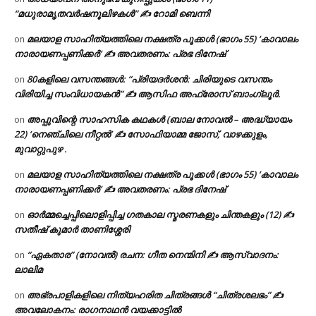
“മധുരാമൃതവർഷനൂലിഴകൾ” ✍ റോമി ബെന്നി
മലയാള സാഹിത്യത്തിലെ നക്ഷത്ര പൂക്കൾ (ഭാഗം 55) ‘കാവാലം
on
നാരായണപ്പണിക്കർ’ ✍ അവതരണം: പ്രഭ ദിനേഷ്
80കളിലെ വസന്തങ്ങൾ: “പ്രിയദർശൻ: ചിരിയുടെ വസന്തം
on
വിരിയിച്ച സംവിധായകൻ” ✍ ആസിഫ അഫ്രോസ് ബാംഗ്ലൂർ.
അപ്പുവിന്റെ സാഹസിക കഥകൾ (ബാല നോവൽ – അദ്ധ്യായം
on
22) ‘നെഞ്ചിലെ നീറ്റൽ’ ✍ സോഫിയാമ്മ ജോസ്, വാഴക്കുളം,
മുവാറ്റുപുഴ .
മലയാള സാഹിത്യത്തിലെ നക്ഷത്ര പൂക്കൾ (ഭാഗം 55) ‘കാവാലം
on
നാരായണപ്പണിക്കർ’ ✍ അവതരണം: പ്രഭ ദിനേഷ്
ഓർമ്മച്ചെപ്പിലൊളിപ്പിച്ച ഗതകാല സ്മരണകളും ചിന്തകളും (12) ✍
on
സതീഷ് കുമാർ താണിശ്ശേരി
“ഏകതാര” (നോവൽ) രചന: ഗീത നെന്മിനി ✍ ആസ്വാദനം:
on
ലാലിമ
അഭ്രപാളികളിലെ നിത്യഹരിത ചിത്രങ്ങൾ “ചിത്രശലഭം” ✍
on
അവലോകനം: രാഗനാഥൻ വയക്കാട്ടിൽ