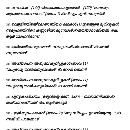
ശുഭചിന്ത – (144) പ്രകാശഗോപുരങ്ങൾ – (120) “ഭാഷയും
on
ആശയസംവേദനവും” (ഭാഗം-1) ✍പി.എം.എൻ.നമ്പൂതിരി
വെള്ളിത്തിരയിലെ അണിയറ കഥകൾ (1) ഇരയുടെ മുറിവുകൾ
on
സമൂഹത്തിന്‍റെ കണ്ണാടിയാകുമ്പോൾ ✍തയ്യാറാക്കിയത്: കെ.
ആര്‍ മോഹന്‍ദാസ്
ഓർമ്മയിലെ മുഖങ്ങൾ: “കോട്ടക്കൽ ശിവരാമൻ” ✍ അജി
on
സുരേന്ദ്രൻ
അധ്യാപന അനുഭവ കുറിപ്പുകൾ (ഭാഗം 11)
on
“മധുരാമൃതവർഷനൂലിഴകൾ” ✍ റോമി ബെന്നി
അധ്യാപന അനുഭവ കുറിപ്പുകൾ (ഭാഗം 11)
on
“മധുരാമൃതവർഷനൂലിഴകൾ” ✍ റോമി ബെന്നി
പുസ്തകപരിചയം: “മഴുവിന്റെ കഥ”, രചന – ബലാമണിയമ്മ ✍
on
തയ്യാറാക്കിയത്: ദീപ ആർ അടൂർ
പള്ളിക്കൂടം കഥകൾ (ഭാഗം 68) “ഒരു സ്വപ്നം പൂവണിയുന്നു…” ✍
on
സജി ടി. പാലക്കാട്
അധ്യാപന അനുഭവ കുറിപ്പുകൾ (ഭാഗം 11)
on