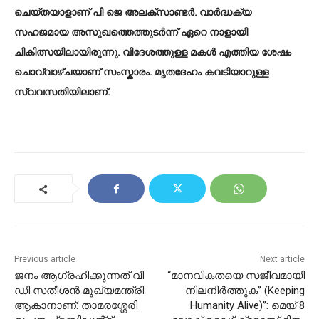
ചെയ്തയാളാണ് പി ജെ അലക്സാണ്ടർ. വാർദ്ധക്യ
സഹജമായ അസുഖത്തെത്തുടർന്ന് ഏറെ നാളായി
ചികിത്സയിലായിരുന്നു. വിദേശത്തുള്ള മകൾ എത്തിയ ശേഷം
ചൊവ്വാഴ്ചയാണ് സംസ്കാരം. മൃതദേഹം കവടിയാറുള്ള
സ്വവസതിയിലാണ്.
Previous article
Next article
ജനം ആഗ്രഹിക്കുന്നത് വി
“മാനവികതയെ സജീവമായി
ഡി സതീശൻ മുഖ്യമന്ത്രി
നിലനിർത്തുക” (Keeping
ആകാനാണ്: താമരശ്ശേരി
Humanity Alive)”: മെയ് 8