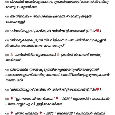
ട്രെയിൻ യാത്ര എങ്ങനെ സുരക്ഷിതമാക്കാം (ലേഖനം) ✍ ബിന്ദു
on
വേണു ചോറ്റാനിക്കര
അതിജീവനം – ആപേക്ഷികം (കവിത) ✍ വേണുക്കുട്ടൻ
on
ചേരാവെള്ളി
‘കിണറിനപ്പുറം’ (കവിത) ✍ വർഗീസ് റ്റി നൈനാൻ (Dil Se
)
on
‘നിശബ്ദമാക്കപ്പെടുന്ന നിലവിളികൾ’ രചന: പ്രീതി രാധാകൃഷ്ണൻ.
on
✍ കവിത അവലോകനം: മായ അനൂപ്
കാർഗിൽദിന സ്മരണഞ്ജലി
(കവിത) ✍ ബേബി മാത്യു
on
അടിമാലി
വിജയമല്ല; നമ്മെ കൂടുതൽ ഉറപ്പുള്ള മനുഷ്യരാക്കുന്നത്
on
പരാജയങ്ങളാണ് ✍️സിജു ജേക്കബ്, ഓസ്‌ട്രേലിയ (എഴുത്തുകാരൻ/
സഞ്ചാരി)
‘കിണറിനപ്പുറം’ (കവിത) ✍ വർഗീസ് റ്റി നൈനാൻ (Dil Se
)
on
“ഇന്നത്തെ ചിന്താവിഷയം”
– 2026 | ജൂലൈ 28 | ചൊവ്വ ✍
on
പ്രൊഫസ്സർ എ.വി. ഇട്ടി മാവേലിക്കര
ചിന്താ പ്രഭാതം
– 2026 | ജൂലൈ 28 | ചൊവ്വ ✍
ബേബി
on