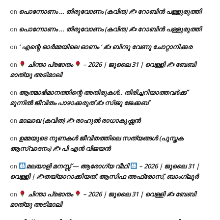
പൊന്നോണം … തിരുവോണം (കവിത) ✍ റോബിൻ പള്ളുരുത്തി
on
പൊന്നോണം … തിരുവോണം (കവിത) ✍ റോബിൻ പള്ളുരുത്തി
on
‘ എന്റെ ഓർമ്മയിലെ ഓണം ‘ ✍ ബിന്ദു വേണു ചോറ്റാനിക്കര
on
ചിന്താ പ്രഭാതം
– 2026 | ജൂലൈ 31 | വെള്ളി ✍
ബേബി
on
മാത്യു അടിമാലി
ആത്മാഭിമാനത്തിന്റെ അതിരുകൾ.. തിരിച്ചറിയാത്തവർക്ക്
on
മുന്നിൽ ജീവിതം പാഴാക്കരുത് ✍️ സിജു ജേക്കബ്
മാലാഖ (കവിത) ✍ രാഹുൽ രാധാകൃഷ്ണൻ
on
ഉമ്മയുടെ നുണകൾ ജീവിതത്തിലെ സത്യങ്ങൾ (പുസ്തക
on
ആസ്വാദനം) ✍ പി എൻ വിജയൻ
മലയാളി മനസ്സ് — ആരോഗ്യ വീഥി
– 2026 | ജൂലൈ 31 |
on
വെള്ളി | ✍
തയ്യാറാക്കിയത്: ആസിഫ അഫ്രോസ്, ബാംഗ്ലൂർ
ചിന്താ പ്രഭാതം
– 2026 | ജൂലൈ 31 | വെള്ളി ✍
ബേബി
on
മാത്യു അടിമാലി