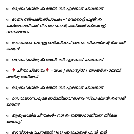
ഒരുക്കം (കവിത) ✍ രജനി. സി. എഴക്കാട്, പാലക്കാട്
on
ഓണം സ്പെഷ്യൽ പാചകം – ‘ വെറൈറ്റി പച്ചടി’ ✍
on
തയ്യാറാക്കിയത്: റീന നൈനാൻ, മാജിക്കൽ ഫ്ലേവേഴ്സ്,
വാകത്താനം
രസരാജഗന്ധമുള്ള ഓർമനിലാവ് (ഓണം സ്‌പെഷ്യൽ) ✍റോമി
on
ബെന്നി
ഒരുക്കം (കവിത) ✍ രജനി. സി. എഴക്കാട്, പാലക്കാട്
on
ചിന്താ പ്രഭാതം
– 2026 | ഓഗസ്റ്റ് 02 | ഞായർ ✍
ബേബി
on
മാത്യു അടിമാലി
ഒരുക്കം (കവിത) ✍ രജനി. സി. എഴക്കാട്, പാലക്കാട്
on
രസരാജഗന്ധമുള്ള ഓർമനിലാവ് (ഓണം സ്‌പെഷ്യൽ) ✍റോമി
on
ബെന്നി
ആനുകാലിക ചിന്തകൾ – (13) ✍ തയ്യാറാക്കിയത്: നിർമല
on
അമ്പാട്ട്
സുവിശേഷ വചനങ്ങൾ (164) പ്രൊഫസ്സർ എ.വി. ഇട്ടി,
on