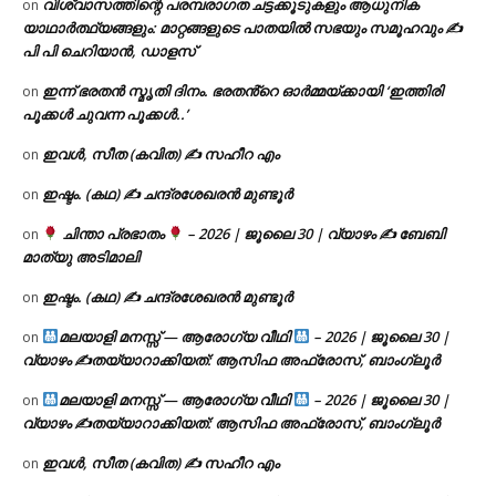
വിശ്വാസത്തിന്റെ പരമ്പരാഗത ചട്ടക്കൂടുകളും ആധുനിക
on
യാഥാർത്ഥ്യങ്ങളും: മാറ്റങ്ങളുടെ പാതയിൽ സഭയും സമൂഹവും ✍
പി പി ചെറിയാൻ, ഡാളസ്
ഇന്ന് ഭരതൻ സ്മൃതി ദിനം. ഭരതൻ്റെ ഓർമ്മയ്ക്കായി ‘ഇത്തിരി
on
പൂക്കൾ ചുവന്ന പൂക്കൾ..’
ഇവൾ, സീത (കവിത) ✍ സഹീറ എം
on
ഇഷ്ടം. (കഥ) ✍ ചന്ദ്രശേഖരൻ മുണ്ടൂർ
on
ചിന്താ പ്രഭാതം
– 2026 | ജൂലൈ 30 | വ്യാഴം ✍
ബേബി
on
മാത്യു അടിമാലി
ഇഷ്ടം. (കഥ) ✍ ചന്ദ്രശേഖരൻ മുണ്ടൂർ
on
മലയാളി മനസ്സ് — ആരോഗ്യ വീഥി
– 2026 | ജൂലൈ 30 |
on
വ്യാഴം ✍
തയ്യാറാക്കിയത്: ആസിഫ അഫ്രോസ്, ബാംഗ്ലൂർ
മലയാളി മനസ്സ് — ആരോഗ്യ വീഥി
– 2026 | ജൂലൈ 30 |
on
വ്യാഴം ✍
തയ്യാറാക്കിയത്: ആസിഫ അഫ്രോസ്, ബാംഗ്ലൂർ
ഇവൾ, സീത (കവിത) ✍ സഹീറ എം
on