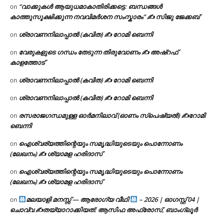
“വാക്കുകൾ ആയുധമാകാതിരിക്കട്ടെ: ബന്ധങ്ങൾ
on
കാത്തുസൂക്ഷിക്കുന്ന നവവിമർശന സംസ്കാരം” ✍️ സിജു ജേക്കബ്
ശ്രാവണനിലാപ്പാൽ (കവിത) ✍ റോമി ബെന്നി
on
വേരുകളുടെ ഗന്ധം തേടുന്ന തിരുവോണം ✍ അഷ്റഫ്
on
കാളത്തോട്
ശ്രാവണനിലാപ്പാൽ (കവിത) ✍ റോമി ബെന്നി
on
ശ്രാവണനിലാപ്പാൽ (കവിത) ✍ റോമി ബെന്നി
on
രസരാജഗന്ധമുള്ള ഓർമനിലാവ് (ഓണം സ്‌പെഷ്യൽ) ✍റോമി
on
ബെന്നി
ഐശ്വര്യത്തിന്റെയും സമൃദ്ധിയുടെയും പൊന്നോണം
on
(ലേഖനം) ✍ ശ്യാമള ഹരിദാസ്
ഐശ്വര്യത്തിന്റെയും സമൃദ്ധിയുടെയും പൊന്നോണം
on
(ലേഖനം) ✍ ശ്യാമള ഹരിദാസ്
മലയാളി മനസ്സ് — ആരോഗ്യ വീഥി
– 2026 | ഓഗസ്റ്റ് 04 |
on
ചൊവ്വ ✍
തയ്യാറാക്കിയത്: ആസിഫ അഫ്രോസ്, ബാംഗ്ലൂർ