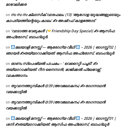
മാവേലിക്കര
സ സ സ ക്ലാസിക് വാരഫലം: (13) ‘ആഗോള യുദ്ധങ്ങളുടെയും
on
കാപട്യത്തിന്റെയും കാലം’ ✍ അഷ്റഫ് കാളത്തോട്
‘വാടാത്ത വേരുകൾ’ (
Friendship Day Special) ✍ ആസിഫ
on
അഫ്രോസ്, ബാംഗ്ലൂർ.
മലയാളി മനസ്സ് — ആരോഗ്യ വീഥി
– 2026 | ഓഗസ്റ്റ് 02 |
on
ഞായർ ✍
തയ്യാറാക്കിയത്: ആസിഫ അഫ്രോസ്, ബാംഗ്ലൂർ
ഓണം സ്പെഷ്യൽ പാചകം – ‘ വെറൈറ്റി പച്ചടി’ ✍
on
തയ്യാറാക്കിയത്: റീന നൈനാൻ, മാജിക്കൽ ഫ്ലേവേഴ്സ്,
വാകത്താനം
തൂവാനത്തുമ്പികൾ @39 (അവലോകനം) ✍ രാഗനാഥൻ
on
വയക്കാട്ടിൽ
തൂവാനത്തുമ്പികൾ @39 (അവലോകനം) ✍ രാഗനാഥൻ
on
വയക്കാട്ടിൽ
മലയാളി മനസ്സ് — ആരോഗ്യ വീഥി
– 2026 | ഓഗസ്റ്റ് 01 |
on
ശനി ✍
തയ്യാറാക്കിയത്: ആസിഫ അഫ്രോസ്, ബാംഗ്ലൂർ