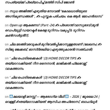
സപര്യയ്ക്ക് പ്രഖ്യാപിച്ച് മന്ത്രി സിപി ജോൺ
സുധ അജിത്ത് എഴുതിയ നോവൽ “കോലധാരിയുടെ
on
അഗ്നികുണ്ഡങ്ങള്‍” , ✍ പുസ്തക പരിചയം: കെ ആർ. മോഹൻദാസ്
Open up ആകണോ? (Part -24) ✍ പ്രശാന്ത് വാസുദേവ് (മുൻ
on
ഡെപ്യൂട്ടി ഡയറക്ടർ കേരള ടൂറിസം വകുപ്പ് & ടൂറിസം
കൺസൾട്ടൻ്റ്).
ചില മടങ്ങിവരവുകൾ മുറിവേൽപ്പിക്കാനുള്ളതാണ്! (ലേഖനം) ✍️
on
സിജു ജേക്കബ്, ഓസ്‌ട്രേലിയ (എഴുത്തുകാരൻ/സഞ്ചാരി)
‘ ചില പൊടിക്കൈകൾ ‘ (3) HOME DECOR TIPS ✍
on
തയ്യാറാക്കിയത്: റീന നൈനാൻ, മാജിക്കൽ ഫ്ലേവേഴ്സ്,
വാകത്താനം
‘ ചില പൊടിക്കൈകൾ ‘ (3) HOME DECOR TIPS ✍
on
തയ്യാറാക്കിയത്: റീന നൈനാൻ, മാജിക്കൽ ഫ്ലേവേഴ്സ്,
വാകത്താനം
മലയാളി മനസ്സ് — ആരോഗ്യ വീഥി
– 2026 | ജൂലൈ 24 |
on
വെള്ളി ✍
തയ്യാറാക്കിയത്: ആസിഫ അഫ്രോസ്, ബാംഗ്ലൂർ