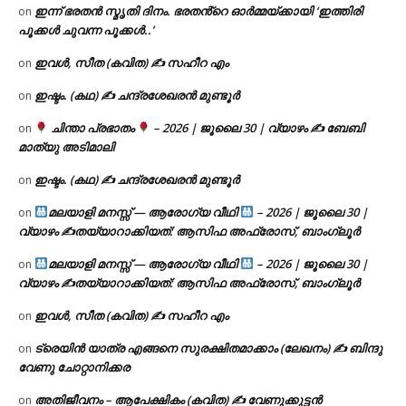
ഇന്ന് ഭരതൻ സ്മൃതി ദിനം. ഭരതൻ്റെ ഓർമ്മയ്ക്കായി ‘ഇത്തിരി
on
പൂക്കൾ ചുവന്ന പൂക്കൾ..’
ഇവൾ, സീത (കവിത) ✍ സഹീറ എം
on
ഇഷ്ടം. (കഥ) ✍ ചന്ദ്രശേഖരൻ മുണ്ടൂർ
on
ചിന്താ പ്രഭാതം
– 2026 | ജൂലൈ 30 | വ്യാഴം ✍
ബേബി
on
മാത്യു അടിമാലി
ഇഷ്ടം. (കഥ) ✍ ചന്ദ്രശേഖരൻ മുണ്ടൂർ
on
മലയാളി മനസ്സ് — ആരോഗ്യ വീഥി
– 2026 | ജൂലൈ 30 |
on
വ്യാഴം ✍
തയ്യാറാക്കിയത്: ആസിഫ അഫ്രോസ്, ബാംഗ്ലൂർ
മലയാളി മനസ്സ് — ആരോഗ്യ വീഥി
– 2026 | ജൂലൈ 30 |
on
വ്യാഴം ✍
തയ്യാറാക്കിയത്: ആസിഫ അഫ്രോസ്, ബാംഗ്ലൂർ
ഇവൾ, സീത (കവിത) ✍ സഹീറ എം
on
ട്രെയിൻ യാത്ര എങ്ങനെ സുരക്ഷിതമാക്കാം (ലേഖനം) ✍ ബിന്ദു
on
വേണു ചോറ്റാനിക്കര
അതിജീവനം – ആപേക്ഷികം (കവിത) ✍ വേണുക്കുട്ടൻ
on