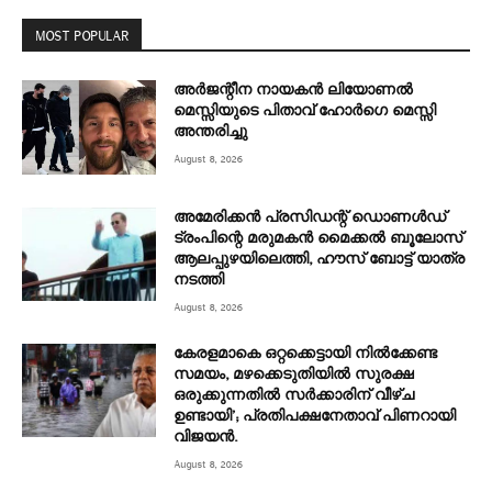
MOST POPULAR
അര്‍ജന്റീന നായകന്‍ ലിയോണല്‍
മെസ്സിയുടെ പിതാവ് ഹോര്‍ഗെ മെസ്സി
അന്തരിച്ചു
August 8, 2026
അമേരിക്കൻ പ്രസിഡന്റ് ഡൊണൾഡ്
ട്രംപിന്റെ മരുമകന്‍ മൈക്കൽ ബൂലോസ്
ആലപ്പുഴയിലെത്തി, ഹൗസ് ബോട്ട് യാത്ര
നടത്തി
August 8, 2026
കേരളമാകെ ഒറ്റക്കെട്ടായി നിൽക്കേണ്ട
സമയം, മഴക്കെടുതിയിൽ സുരക്ഷ
ഒരുക്കുന്നതിൽ സർക്കാരിന് വീഴ്ച
ഉണ്ടായി’; പ്രതിപക്ഷനേതാവ് പിണറായി
വിജയൻ.
August 8, 2026