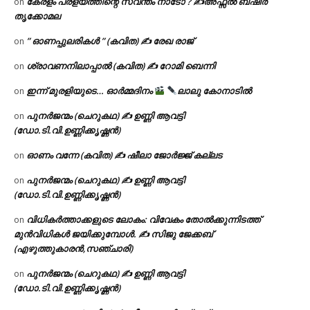
കേരളം പ്രളയത്തിന്റെ സ്വന്തം നാടോ ? ✍️അഫ്സൽ ബഷീർ
on
തൃക്കോമല
” ഓണപ്പുലരികൾ ” (കവിത) ✍ രേഖ രാജ്
on
ശ്രാവണനിലാപ്പാൽ (കവിത) ✍ റോമി ബെന്നി
on
ഇന്ന് മുരളിയുടെ… ഓർമ്മദിനം
ലാലു കോനാടിൽ
on
പുനർജന്മം (ചെറുകഥ) ✍ ഉണ്ണി ആവട്ടി
on
(ഡോ.ടി.വി.ഉണ്ണിക്കൃഷ്ണൻ)
ഓണം വന്നേ (കവിത) ✍ ഷീലാ ജോർജ്ജ് കല്ലട
on
പുനർജന്മം (ചെറുകഥ) ✍ ഉണ്ണി ആവട്ടി
on
(ഡോ.ടി.വി.ഉണ്ണിക്കൃഷ്ണൻ)
വിധികർത്താക്കളുടെ ലോകം: വിവേകം തോൽക്കുന്നിടത്ത്
on
മുൻവിധികൾ ജയിക്കുമ്പോൾ. ✍️ സിജു ജേക്കബ്
(എഴുത്തുകാരൻ,സഞ്ചാരി)
പുനർജന്മം (ചെറുകഥ) ✍ ഉണ്ണി ആവട്ടി
on
(ഡോ.ടി.വി.ഉണ്ണിക്കൃഷ്ണൻ)