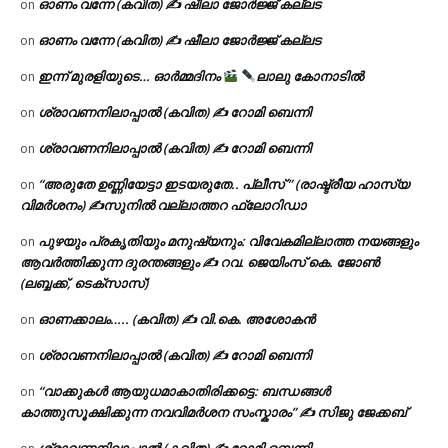
ഓണം വന്നേ (കവിത) ✍ ഷീലാ ജോർജ്ജ് കല്ലട
on
ഓണം വന്നേ (കവിത) ✍ ഷീലാ ജോർജ്ജ് കല്ലട
on
ഇന്ന് മുരളിയുടെ… ഓർമ്മദിനം
ലാലു കോനാടിൽ
on
ശ്രാവണനിലാപ്പാൽ (കവിത) ✍ റോമി ബെന്നി
on
ശ്രാവണനിലാപ്പാൽ (കവിത) ✍ റോമി ബെന്നി
on
“അരുതേ ഉണ്ണിയേട്ടാ ഇടയരുതേ.. പ്ലീസ് ” (രാഷ്ട്രീയ ഹാസ്യ
on
വിമർശനം) ✍സുനിൽ വല്ലാത്തറ ഫ്ലോറിഡാ
പുഴയും പ്രകൃതിയും മനുഷ്യനും: വിവേകമില്ലാത്ത നയങ്ങളും
on
ആവർത്തിക്കുന്ന ദുരന്തങ്ങളും ✍ റവ. ജെയിംസ് കെ. ജോൺ
(ലബ്ബക്ക്, ടെക്സാസ്)
ഓണക്കാലം….. (കവിത) ✍ വി.കെ. അശോകൻ
on
ശ്രാവണനിലാപ്പാൽ (കവിത) ✍ റോമി ബെന്നി
on
“വാക്കുകൾ ആയുധമാകാതിരിക്കട്ടെ: ബന്ധങ്ങൾ
on
കാത്തുസൂക്ഷിക്കുന്ന നവവിമർശന സംസ്കാരം” ✍️ സിജു ജേക്കബ്
ശ്രാവണനിലാപ്പാൽ (കവിത) ✍ റോമി ബെന്നി