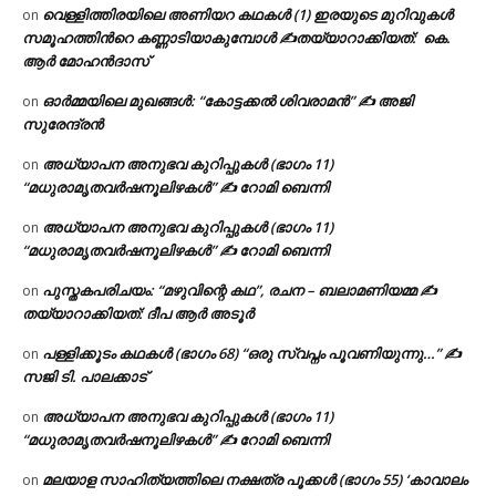
വെള്ളിത്തിരയിലെ അണിയറ കഥകൾ (1) ഇരയുടെ മുറിവുകൾ
on
സമൂഹത്തിന്‍റെ കണ്ണാടിയാകുമ്പോൾ ✍തയ്യാറാക്കിയത്: കെ.
ആര്‍ മോഹന്‍ദാസ്
ഓർമ്മയിലെ മുഖങ്ങൾ: “കോട്ടക്കൽ ശിവരാമൻ” ✍ അജി
on
സുരേന്ദ്രൻ
അധ്യാപന അനുഭവ കുറിപ്പുകൾ (ഭാഗം 11)
on
“മധുരാമൃതവർഷനൂലിഴകൾ” ✍ റോമി ബെന്നി
അധ്യാപന അനുഭവ കുറിപ്പുകൾ (ഭാഗം 11)
on
“മധുരാമൃതവർഷനൂലിഴകൾ” ✍ റോമി ബെന്നി
പുസ്തകപരിചയം: “മഴുവിന്റെ കഥ”, രചന – ബലാമണിയമ്മ ✍
on
തയ്യാറാക്കിയത്: ദീപ ആർ അടൂർ
പള്ളിക്കൂടം കഥകൾ (ഭാഗം 68) “ഒരു സ്വപ്നം പൂവണിയുന്നു…” ✍
on
സജി ടി. പാലക്കാട്
അധ്യാപന അനുഭവ കുറിപ്പുകൾ (ഭാഗം 11)
on
“മധുരാമൃതവർഷനൂലിഴകൾ” ✍ റോമി ബെന്നി
മലയാള സാഹിത്യത്തിലെ നക്ഷത്ര പൂക്കൾ (ഭാഗം 55) ‘കാവാലം
on