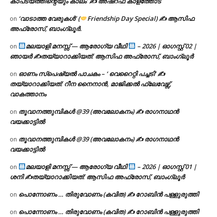
കാപട്യത്തിന്റെയും കാലം’ ✍ അഷ്റഫ് കാളത്തോട്
‘വാടാത്ത വേരുകൾ’ (
Friendship Day Special) ✍ ആസിഫ
on
അഫ്രോസ്, ബാംഗ്ലൂർ.
മലയാളി മനസ്സ് — ആരോഗ്യ വീഥി
– 2026 | ഓഗസ്റ്റ് 02 |
on
ഞായർ ✍
തയ്യാറാക്കിയത്: ആസിഫ അഫ്രോസ്, ബാംഗ്ലൂർ
ഓണം സ്പെഷ്യൽ പാചകം – ‘ വെറൈറ്റി പച്ചടി’ ✍
on
തയ്യാറാക്കിയത്: റീന നൈനാൻ, മാജിക്കൽ ഫ്ലേവേഴ്സ്,
വാകത്താനം
തൂവാനത്തുമ്പികൾ @39 (അവലോകനം) ✍ രാഗനാഥൻ
on
വയക്കാട്ടിൽ
തൂവാനത്തുമ്പികൾ @39 (അവലോകനം) ✍ രാഗനാഥൻ
on
വയക്കാട്ടിൽ
മലയാളി മനസ്സ് — ആരോഗ്യ വീഥി
– 2026 | ഓഗസ്റ്റ് 01 |
on
ശനി ✍
തയ്യാറാക്കിയത്: ആസിഫ അഫ്രോസ്, ബാംഗ്ലൂർ
പൊന്നോണം … തിരുവോണം (കവിത) ✍ റോബിൻ പള്ളുരുത്തി
on
പൊന്നോണം … തിരുവോണം (കവിത) ✍ റോബിൻ പള്ളുരുത്തി
on