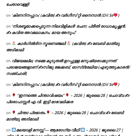
ചേരാവെള്ളി
‘കിണറിനപ്പുറം’ (കവിത) ✍ വർഗീസ് റ്റി നൈനാൻ (Dil Se
)
on
‘നിശബ്ദമാക്കപ്പെടുന്ന നിലവിളികൾ’ രചന: പ്രീതി രാധാകൃഷ്ണൻ.
on
✍ കവിത അവലോകനം: മായ അനൂപ്
കാർഗിൽദിന സ്മരണഞ്ജലി
(കവിത) ✍ ബേബി മാത്യു
on
അടിമാലി
വിജയമല്ല; നമ്മെ കൂടുതൽ ഉറപ്പുള്ള മനുഷ്യരാക്കുന്നത്
on
പരാജയങ്ങളാണ് ✍️സിജു ജേക്കബ്, ഓസ്‌ട്രേലിയ (എഴുത്തുകാരൻ/
സഞ്ചാരി)
‘കിണറിനപ്പുറം’ (കവിത) ✍ വർഗീസ് റ്റി നൈനാൻ (Dil Se
)
on
“ഇന്നത്തെ ചിന്താവിഷയം”
– 2026 | ജൂലൈ 28 | ചൊവ്വ ✍
on
പ്രൊഫസ്സർ എ.വി. ഇട്ടി മാവേലിക്കര
ചിന്താ പ്രഭാതം
– 2026 | ജൂലൈ 28 | ചൊവ്വ ✍
ബേബി
on
മാത്യു അടിമാലി
മലയാളി മനസ്സ് — ആരോഗ്യ വീഥി
– 2026 | ജൂലൈ 27 |
on