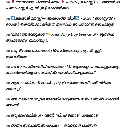
“ഇന്നത്തെ ചിന്താവിഷയം”
– 2026 | ഓഗസ്റ്റ് 02 | ഞായർ ✍
on
പ്രൊഫസ്സർ എ.വി. ഇട്ടി മാവേലിക്കര
മലയാളി മനസ്സ് — ആരോഗ്യ വീഥി
– 2026 | ഓഗസ്റ്റ് 02 |
on
ഞായർ ✍
തയ്യാറാക്കിയത്: ആസിഫ അഫ്രോസ്, ബാംഗ്ലൂർ
‘വാടാത്ത വേരുകൾ’ (
Friendship Day Special) ✍ ആസിഫ
on
അഫ്രോസ്, ബാംഗ്ലൂർ.
സുവിശേഷ വചനങ്ങൾ (164) പ്രൊഫസ്സർ എ.വി. ഇട്ടി,
on
മാവേലിക്കര
സ സ സ ക്ലാസിക് വാരഫലം: (13) ‘ആഗോള യുദ്ധങ്ങളുടെയും
on
കാപട്യത്തിന്റെയും കാലം’ ✍ അഷ്റഫ് കാളത്തോട്
ആനുകാലിക ചിന്തകൾ – (13) ✍ തയ്യാറാക്കിയത്: നിർമല
on
അമ്പാട്ട്
രസരാജഗന്ധമുള്ള ഓർമനിലാവ് (ഓണം സ്‌പെഷ്യൽ) ✍റോമി
on
ബെന്നി
ഒരുക്കം (കവിത) ✍ രജനി. സി. എഴക്കാട്, പാലക്കാട്
on
ഓണം സ്പെഷ്യൽ പാചകം – ‘ വെറൈറ്റി പച്ചടി’ ✍
on