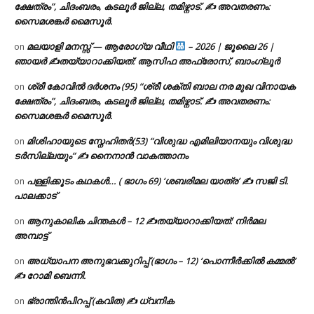
ക്ഷേത്രം”, ചിദംബരം, കടലൂർ ജില്ല, തമിഴ്നാട്. ✍ അവതരണം:
സൈമശങ്കർ മൈസൂർ.
മലയാളി മനസ്സ് — ആരോഗ്യ വീഥി
– 2026 | ജൂലൈ 26 |
on
ഞായർ ✍
തയ്യാറാക്കിയത്: ആസിഫ അഫ്രോസ്, ബാംഗ്ലൂർ
ശ്രീ കോവിൽ ദർശനം (95) “ശ്രീ ശക്തി ബാല നര മുഖ വിനായക
on
ക്ഷേത്രം”, ചിദംബരം, കടലൂർ ജില്ല, തമിഴ്നാട്. ✍ അവതരണം:
സൈമശങ്കർ മൈസൂർ.
മിശിഹായുടെ സ്നേഹിതർ(53) “വിശുദ്ധ എമിലിയാനയും വിശുദ്ധ
on
ടര്‍സില്ലയും” ✍ നൈനാൻ വാകത്താനം
പള്ളിക്കൂടം കഥകൾ… ( ഭാഗം 69) ‘ശബരിമല യാത്ര’ ✍ സജി ടി.
on
പാലക്കാട്
ആനുകാലിക ചിന്തകൾ – 12 ✍തയ്യാറാക്കിയത്: നിർമല
on
അമ്പാട്ട്
അധ്യാപന അനുഭവക്കുറിപ്പ് (ഭാഗം – 12) ‘പൊന്നീർക്കിൽ കമ്മൽ’
on
✍ റോമി ബെന്നി.
ഭ്രാന്തിൻപിറപ്പ് (കവിത) ✍ ധ്വനിക
on