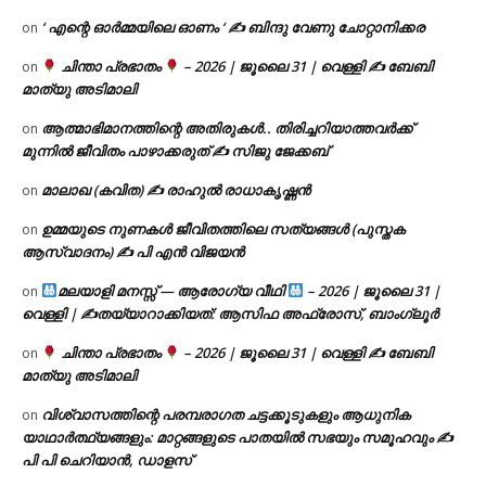
‘ എന്റെ ഓർമ്മയിലെ ഓണം ‘ ✍ ബിന്ദു വേണു ചോറ്റാനിക്കര
on
ചിന്താ പ്രഭാതം
– 2026 | ജൂലൈ 31 | വെള്ളി ✍
ബേബി
on
മാത്യു അടിമാലി
ആത്മാഭിമാനത്തിന്റെ അതിരുകൾ.. തിരിച്ചറിയാത്തവർക്ക്
on
മുന്നിൽ ജീവിതം പാഴാക്കരുത് ✍️ സിജു ജേക്കബ്
മാലാഖ (കവിത) ✍ രാഹുൽ രാധാകൃഷ്ണൻ
on
ഉമ്മയുടെ നുണകൾ ജീവിതത്തിലെ സത്യങ്ങൾ (പുസ്തക
on
ആസ്വാദനം) ✍ പി എൻ വിജയൻ
മലയാളി മനസ്സ് — ആരോഗ്യ വീഥി
– 2026 | ജൂലൈ 31 |
on
വെള്ളി | ✍
തയ്യാറാക്കിയത്: ആസിഫ അഫ്രോസ്, ബാംഗ്ലൂർ
ചിന്താ പ്രഭാതം
– 2026 | ജൂലൈ 31 | വെള്ളി ✍
ബേബി
on
മാത്യു അടിമാലി
വിശ്വാസത്തിന്റെ പരമ്പരാഗത ചട്ടക്കൂടുകളും ആധുനിക
on
യാഥാർത്ഥ്യങ്ങളും: മാറ്റങ്ങളുടെ പാതയിൽ സഭയും സമൂഹവും ✍
പി പി ചെറിയാൻ, ഡാളസ്