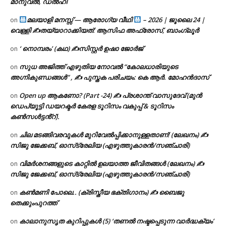
മാനുവൽ, ഡൽഹി
മലയാളി മനസ്സ് — ആരോഗ്യ വീഥി
– 2026 | ജൂലൈ 24 |
on
വെള്ളി ✍
തയ്യാറാക്കിയത്: ആസിഫ അഫ്രോസ്, ബാംഗ്ലൂർ
‘ നൊമ്പരം’ (കഥ) ✍സിസ്റ്റർ ഉഷാ ജോർജ്
on
സുധ അജിത്ത് എഴുതിയ നോവൽ “കോലധാരിയുടെ
on
അഗ്നികുണ്ഡങ്ങള്‍” , ✍ പുസ്തക പരിചയം: കെ ആർ. മോഹൻദാസ്
Open up ആകണോ? (Part -24) ✍ പ്രശാന്ത് വാസുദേവ് (മുൻ
on
ഡെപ്യൂട്ടി ഡയറക്ടർ കേരള ടൂറിസം വകുപ്പ് & ടൂറിസം
കൺസൾട്ടൻ്റ്).
ചില മടങ്ങിവരവുകൾ മുറിവേൽപ്പിക്കാനുള്ളതാണ്! (ലേഖനം) ✍️
on
സിജു ജേക്കബ്, ഓസ്‌ട്രേലിയ (എഴുത്തുകാരൻ/സഞ്ചാരി)
വിമർശനങ്ങളുടെ കാറ്റിൽ ഉലയാത്ത ജീവിതങ്ങൾ (ലേഖനം) ✍️
on
സിജു ജേക്കബ്, ഓസ്‌ട്രേലിയ (എഴുത്തുകാരൻ/സഞ്ചാരി)
കൺമണി പോലെ.. (ക്രിസ്തീയ ഭക്തിഗാനം) ✍ ബൈജു
on
തെക്കുംപുറത്ത്
കാലാനുസൃത കുറിപ്പുകൾ (5) ‘തണൽ നഷ്ടപ്പെടുന്ന വാർദ്ധക്യം’
on