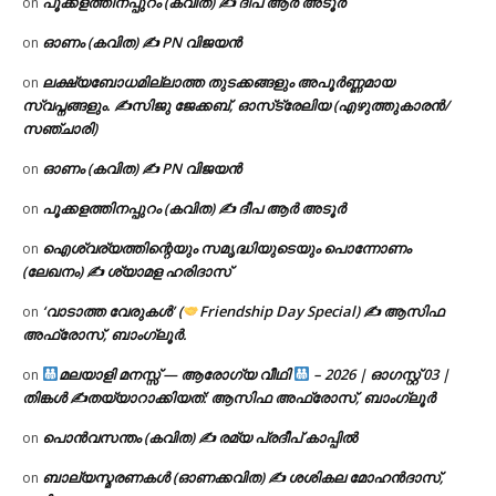
പൂക്കളത്തിനപ്പുറം (കവിത) ✍ ദീപ ആർ അടൂർ
on
ഓണം (കവിത) ✍ PN വിജയൻ
on
ലക്ഷ്യബോധമില്ലാത്ത തുടക്കങ്ങളും അപൂർണ്ണമായ
on
സ്വപ്നങ്ങളും. ✍️സിജു ജേക്കബ്, ഓസ്‌ട്രേലിയ (എഴുത്തുകാരൻ/
സഞ്ചാരി)
ഓണം (കവിത) ✍ PN വിജയൻ
on
പൂക്കളത്തിനപ്പുറം (കവിത) ✍ ദീപ ആർ അടൂർ
on
ഐശ്വര്യത്തിന്റെയും സമൃദ്ധിയുടെയും പൊന്നോണം
on
(ലേഖനം) ✍ ശ്യാമള ഹരിദാസ്
‘വാടാത്ത വേരുകൾ’ (
Friendship Day Special) ✍ ആസിഫ
on
അഫ്രോസ്, ബാംഗ്ലൂർ.
മലയാളി മനസ്സ് — ആരോഗ്യ വീഥി
– 2026 | ഓഗസ്റ്റ് 03 |
on
തിങ്കൾ ✍
തയ്യാറാക്കിയത്: ആസിഫ അഫ്രോസ്, ബാംഗ്ലൂർ
പൊൻവസന്തം (കവിത) ✍ രമ്യ പ്രദീപ് കാപ്പിൽ
on
ബാല്യസ്മരണകൾ (ഓണക്കവിത) ✍ ശശികല മോഹൻദാസ്,
on