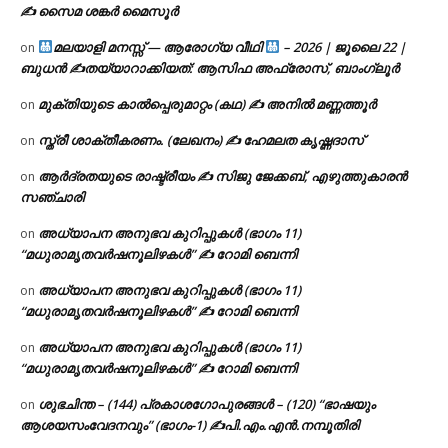
✍ സൈമ ശങ്കർ മൈസൂർ
മലയാളി മനസ്സ് — ആരോഗ്യ വീഥി
– 2026 | ജൂലൈ 22 |
on
ബുധൻ ✍
തയ്യാറാക്കിയത്: ആസിഫ അഫ്രോസ്, ബാംഗ്ലൂർ
മുക്തിയുടെ കാൽപ്പെരുമാറ്റം (കഥ) ✍ അനിൽ മണ്ണത്തൂർ
on
സ്ത്രീ ശാക്തീകരണം. (ലേഖനം) ✍ ഹേമലത കൃഷ്ണദാസ്
on
ആർദ്രതയുടെ രാഷ്ട്രീയം ✍️ സിജു ജേക്കബ്, എഴുത്തുകാരൻ
on
സഞ്ചാരി
അധ്യാപന അനുഭവ കുറിപ്പുകൾ (ഭാഗം 11)
on
“മധുരാമൃതവർഷനൂലിഴകൾ” ✍ റോമി ബെന്നി
അധ്യാപന അനുഭവ കുറിപ്പുകൾ (ഭാഗം 11)
on
“മധുരാമൃതവർഷനൂലിഴകൾ” ✍ റോമി ബെന്നി
അധ്യാപന അനുഭവ കുറിപ്പുകൾ (ഭാഗം 11)
on
“മധുരാമൃതവർഷനൂലിഴകൾ” ✍ റോമി ബെന്നി
ശുഭചിന്ത – (144) പ്രകാശഗോപുരങ്ങൾ – (120) “ഭാഷയും
on
ആശയസംവേദനവും” (ഭാഗം-1) ✍പി.എം.എൻ.നമ്പൂതിരി