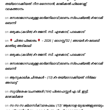
തയ്യാറാക്കിയത്: റീന നൈനാൻ, മാജിക്കൽ ഫ്ലേവേഴ്സ്,
വാകത്താനം
രസരാജഗന്ധമുള്ള ഓർമനിലാവ് (ഓണം സ്‌പെഷ്യൽ) ✍റോമി
on
ബെന്നി
ഒരുക്കം (കവിത) ✍ രജനി. സി. എഴക്കാട്, പാലക്കാട്
on
ചിന്താ പ്രഭാതം
– 2026 | ഓഗസ്റ്റ് 02 | ഞായർ ✍
ബേബി
on
മാത്യു അടിമാലി
ഒരുക്കം (കവിത) ✍ രജനി. സി. എഴക്കാട്, പാലക്കാട്
on
രസരാജഗന്ധമുള്ള ഓർമനിലാവ് (ഓണം സ്‌പെഷ്യൽ) ✍റോമി
on
ബെന്നി
ആനുകാലിക ചിന്തകൾ – (13) ✍ തയ്യാറാക്കിയത്: നിർമല
on
അമ്പാട്ട്
സുവിശേഷ വചനങ്ങൾ (164) പ്രൊഫസ്സർ എ.വി. ഇട്ടി,
on
മാവേലിക്കര
സ സ സ ക്ലാസിക് വാരഫലം: (13) ‘ആഗോള യുദ്ധങ്ങളുടെയും
on