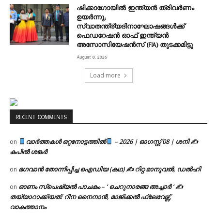
ഷിക്കാഗോയിൽ ഇന്ത്യൻ ത്രിവർണം
ഉയർന്നു;
സ്വാതന്ത്ര്യദിനാഘോഷങ്ങൾക്ക്
ഫെഡറേഷൻ ഓഫ് ഇന്ത്യൻ
അസോസിയേഷൻസ് (FIA) തുടക്കമിട്ടു
August 8, 2026
Load more
RECENT COMMENTS
വാർത്തകൾ ഒറ്റനോട്ടത്തിൽ
– 2026 | ഓഗസ്റ്റ് 08 | ശനി ✍
on
കപിൽ ശങ്കർ
ഭഗവാൻ തോന്നിപ്പിച്ച ഐഡിയ (കഥ) ✍ റിറ്റ മാനുവൽ, ഡൽഹി
on
ഓണം സ്പെഷ്യൽ പാചകം – ‘ ചെറുനാരങ്ങ അച്ചാർ ‘ ✍
on
തയ്യാറാക്കിയത്: റീന നൈനാൻ, മാജിക്കൽ ഫ്ലേവേഴ്സ്,
വാകത്താനം