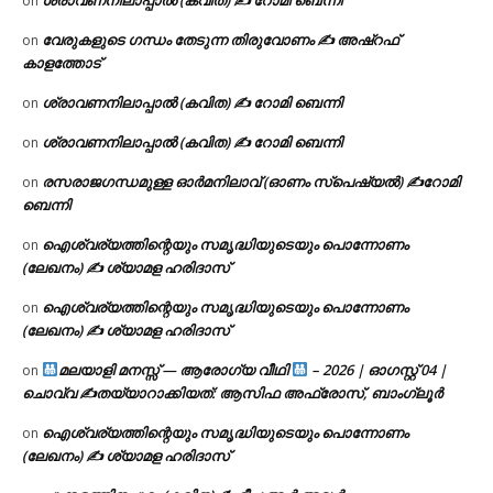
on
വേരുകളുടെ ഗന്ധം തേടുന്ന തിരുവോണം ✍ അഷ്റഫ്
on
കാളത്തോട്
ശ്രാവണനിലാപ്പാൽ (കവിത) ✍ റോമി ബെന്നി
on
ശ്രാവണനിലാപ്പാൽ (കവിത) ✍ റോമി ബെന്നി
on
രസരാജഗന്ധമുള്ള ഓർമനിലാവ് (ഓണം സ്‌പെഷ്യൽ) ✍റോമി
on
ബെന്നി
ഐശ്വര്യത്തിന്റെയും സമൃദ്ധിയുടെയും പൊന്നോണം
on
(ലേഖനം) ✍ ശ്യാമള ഹരിദാസ്
ഐശ്വര്യത്തിന്റെയും സമൃദ്ധിയുടെയും പൊന്നോണം
on
(ലേഖനം) ✍ ശ്യാമള ഹരിദാസ്
മലയാളി മനസ്സ് — ആരോഗ്യ വീഥി
– 2026 | ഓഗസ്റ്റ് 04 |
on
ചൊവ്വ ✍
തയ്യാറാക്കിയത്: ആസിഫ അഫ്രോസ്, ബാംഗ്ലൂർ
ഐശ്വര്യത്തിന്റെയും സമൃദ്ധിയുടെയും പൊന്നോണം
on
(ലേഖനം) ✍ ശ്യാമള ഹരിദാസ്