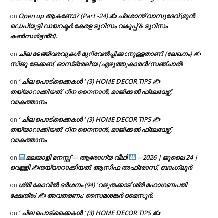
Open up ആകണോ? (Part -24) ✍ പ്രശാന്ത് വാസുദേവ് (മുൻ
on
ഡെപ്യൂട്ടി ഡയറക്ടർ കേരള ടൂറിസം വകുപ്പ് & ടൂറിസം
കൺസൾട്ടൻ്റ്).
ചില മടങ്ങിവരവുകൾ മുറിവേൽപ്പിക്കാനുള്ളതാണ്! (ലേഖനം) ✍️
on
സിജു ജേക്കബ്, ഓസ്‌ട്രേലിയ (എഴുത്തുകാരൻ/സഞ്ചാരി)
‘ ചില പൊടിക്കൈകൾ ‘ (3) HOME DECOR TIPS ✍
on
തയ്യാറാക്കിയത്: റീന നൈനാൻ, മാജിക്കൽ ഫ്ലേവേഴ്സ്,
വാകത്താനം
‘ ചില പൊടിക്കൈകൾ ‘ (3) HOME DECOR TIPS ✍
on
തയ്യാറാക്കിയത്: റീന നൈനാൻ, മാജിക്കൽ ഫ്ലേവേഴ്സ്,
വാകത്താനം
മലയാളി മനസ്സ് — ആരോഗ്യ വീഥി
– 2026 | ജൂലൈ 24 |
on
വെള്ളി ✍
തയ്യാറാക്കിയത്: ആസിഫ അഫ്രോസ്, ബാംഗ്ലൂർ
ശ്രീ കോവിൽ ദർശനം (94) ‘വഴുതക്കാട് ശ്രീ മഹാഗണപതി
on
ക്ഷേത്രം’ ✍ അവതരണം: സൈമശങ്കർ മൈസൂർ.
‘ ചില പൊടിക്കൈകൾ ‘ (3) HOME DECOR TIPS ✍
on