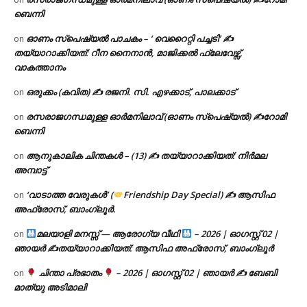
ബെന്നി
ഓണം സ്പെഷ്യൽ പാചകം – ‘ വെറൈറ്റി പച്ചടി’ ✍
on
തയ്യാറാക്കിയത്: റീന നൈനാൻ, മാജിക്കൽ ഫ്ലേവേഴ്സ്,
വാകത്താനം
ഒരുക്കം (കവിത) ✍ രജനി. സി. എഴക്കാട്, പാലക്കാട്
on
രസരാജഗന്ധമുള്ള ഓർമനിലാവ് (ഓണം സ്‌പെഷ്യൽ) ✍റോമി
on
ബെന്നി
ആനുകാലിക ചിന്തകൾ – (13) ✍ തയ്യാറാക്കിയത്: നിർമല
on
അമ്പാട്ട്
‘വാടാത്ത വേരുകൾ’ (
Friendship Day Special) ✍ ആസിഫ
on
അഫ്രോസ്, ബാംഗ്ലൂർ.
മലയാളി മനസ്സ് — ആരോഗ്യ വീഥി
– 2026 | ഓഗസ്റ്റ് 02 |
on
ഞായർ ✍
തയ്യാറാക്കിയത്: ആസിഫ അഫ്രോസ്, ബാംഗ്ലൂർ
ചിന്താ പ്രഭാതം
– 2026 | ഓഗസ്റ്റ് 02 | ഞായർ ✍
ബേബി
on
മാത്യു അടിമാലി