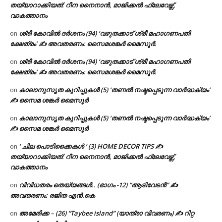
തയ്യാറാക്കിയത്: റീന നൈനാൻ, മാജിക്കൽ ഫ്ലേവേഴ്സ്,
വാകത്താനം
ശ്രീ കോവിൽ ദർശനം (94) ‘വഴുതക്കാട് ശ്രീ മഹാഗണപതി
on
ക്ഷേത്രം’ ✍ അവതരണം: സൈമശങ്കർ മൈസൂർ.
ശ്രീ കോവിൽ ദർശനം (94) ‘വഴുതക്കാട് ശ്രീ മഹാഗണപതി
on
ക്ഷേത്രം’ ✍ അവതരണം: സൈമശങ്കർ മൈസൂർ.
കാലാനുസൃത കുറിപ്പുകൾ (5) ‘തണൽ നഷ്ടപ്പെടുന്ന വാർദ്ധക്യം’
on
✍ സൈമ ശങ്കർ മൈസൂർ
കാലാനുസൃത കുറിപ്പുകൾ (5) ‘തണൽ നഷ്ടപ്പെടുന്ന വാർദ്ധക്യം’
on
✍ സൈമ ശങ്കർ മൈസൂർ
‘ ചില പൊടിക്കൈകൾ ‘ (3) HOME DECOR TIPS ✍
on
തയ്യാറാക്കിയത്: റീന നൈനാൻ, മാജിക്കൽ ഫ്ലേവേഴ്സ്,
വാകത്താനം
വിവിധതരം തെയ്യങ്ങൾ.. (ഭാഗം -12) “ആടിവേടൻ” ✍
on
അവതരണം: രജിത എൻ.കെ
അമേരിക്ക – (26) “Taybee island” (യാത്രാ വിവരണം) ✍ റിറ്റ
on