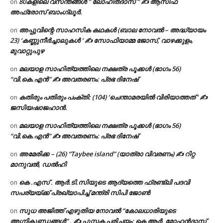
80കളിലെ വസന്തങ്ങൾ ” ലോഹിതദാസ് ” ✍ ആസിഫ
on
അഫ്രോസ് ബാംഗ്ലൂർ.
അപ്പുവിന്റെ സാഹസിക കഥകൾ (ബാല നോവൽ – അദ്ധ്യായം
on
23) ‘കണ്ണുനീർച്ചാലുകൾ ‘ ✍ സോഫിയാമ്മ ജോസ്, വാഴക്കുളം,
മുവാറ്റുപുഴ
മലയാള സാഹിത്യത്തിലെ നക്ഷത്ര പൂക്കൾ (ഭാഗം 56)
on
“വി.കെ.എൻ” ✍ അവതരണം: പ്രഭ ദിനേഷ്
കതിരും പതിരും പംക്തി: (104) ‘ചെന്താമരയിൽ വിരിയാത്തത് ‘ ✍
on
ജസിയഷാജഹാൻ.
മലയാള സാഹിത്യത്തിലെ നക്ഷത്ര പൂക്കൾ (ഭാഗം 56)
on
“വി.കെ.എൻ” ✍ അവതരണം: പ്രഭ ദിനേഷ്
അമേരിക്ക – (26) “Taybee island” (യാത്രാ വിവരണം) ✍ റിറ്റ
on
മാനുവൽ, ഡൽഹി
കെ .എസ് . ആർ.ടി.സിയുടെ ആദ്യത്തെ ഫ്രണ്ട്ലി പദവി
on
സപര്യയ്ക്ക് പ്രഖ്യാപിച്ച് മന്ത്രി സിപി ജോൺ
സുധ അജിത്ത് എഴുതിയ നോവൽ “കോലധാരിയുടെ
on
അഗ്നികുണ്ഡങ്ങള്‍” , ✍ പുസ്തക പരിചയം: കെ ആർ. മോഹൻദാസ്