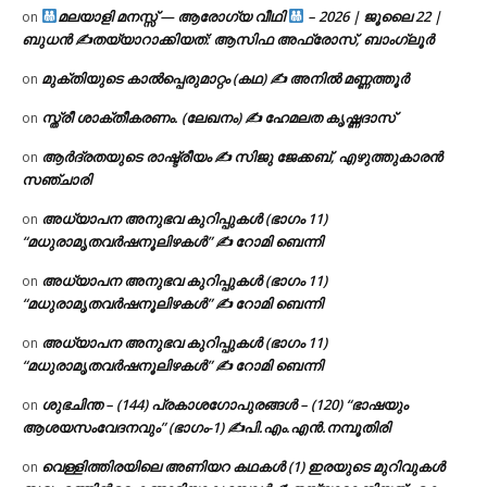
മലയാളി മനസ്സ് — ആരോഗ്യ വീഥി
– 2026 | ജൂലൈ 22 |
on
ബുധൻ ✍
തയ്യാറാക്കിയത്: ആസിഫ അഫ്രോസ്, ബാംഗ്ലൂർ
മുക്തിയുടെ കാൽപ്പെരുമാറ്റം (കഥ) ✍ അനിൽ മണ്ണത്തൂർ
on
സ്ത്രീ ശാക്തീകരണം. (ലേഖനം) ✍ ഹേമലത കൃഷ്ണദാസ്
on
ആർദ്രതയുടെ രാഷ്ട്രീയം ✍️ സിജു ജേക്കബ്, എഴുത്തുകാരൻ
on
സഞ്ചാരി
അധ്യാപന അനുഭവ കുറിപ്പുകൾ (ഭാഗം 11)
on
“മധുരാമൃതവർഷനൂലിഴകൾ” ✍ റോമി ബെന്നി
അധ്യാപന അനുഭവ കുറിപ്പുകൾ (ഭാഗം 11)
on
“മധുരാമൃതവർഷനൂലിഴകൾ” ✍ റോമി ബെന്നി
അധ്യാപന അനുഭവ കുറിപ്പുകൾ (ഭാഗം 11)
on
“മധുരാമൃതവർഷനൂലിഴകൾ” ✍ റോമി ബെന്നി
ശുഭചിന്ത – (144) പ്രകാശഗോപുരങ്ങൾ – (120) “ഭാഷയും
on
ആശയസംവേദനവും” (ഭാഗം-1) ✍പി.എം.എൻ.നമ്പൂതിരി
വെള്ളിത്തിരയിലെ അണിയറ കഥകൾ (1) ഇരയുടെ മുറിവുകൾ
on