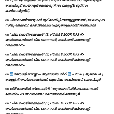
Open up ആകണോ? (Part -24) ✍ പ്രശാന്ത് വാസുദേവ് (മുൻ
on
ഡെപ്യൂട്ടി ഡയറക്ടർ കേരള ടൂറിസം വകുപ്പ് & ടൂറിസം
കൺസൾട്ടൻ്റ്).
ചില മടങ്ങിവരവുകൾ മുറിവേൽപ്പിക്കാനുള്ളതാണ്! (ലേഖനം) ✍️
on
സിജു ജേക്കബ്, ഓസ്‌ട്രേലിയ (എഴുത്തുകാരൻ/സഞ്ചാരി)
‘ ചില പൊടിക്കൈകൾ ‘ (3) HOME DECOR TIPS ✍
on
തയ്യാറാക്കിയത്: റീന നൈനാൻ, മാജിക്കൽ ഫ്ലേവേഴ്സ്,
വാകത്താനം
‘ ചില പൊടിക്കൈകൾ ‘ (3) HOME DECOR TIPS ✍
on
തയ്യാറാക്കിയത്: റീന നൈനാൻ, മാജിക്കൽ ഫ്ലേവേഴ്സ്,
വാകത്താനം
മലയാളി മനസ്സ് — ആരോഗ്യ വീഥി
– 2026 | ജൂലൈ 24 |
on
വെള്ളി ✍
തയ്യാറാക്കിയത്: ആസിഫ അഫ്രോസ്, ബാംഗ്ലൂർ
ശ്രീ കോവിൽ ദർശനം (94) ‘വഴുതക്കാട് ശ്രീ മഹാഗണപതി
on
ക്ഷേത്രം’ ✍ അവതരണം: സൈമശങ്കർ മൈസൂർ.
‘ ചില പൊടിക്കൈകൾ ‘ (3) HOME DECOR TIPS ✍
on
തയ്യാറാക്കിയത്: റീന നൈനാൻ, മാജിക്കൽ ഫ്ലേവേഴ്സ്,
വാകത്താനം