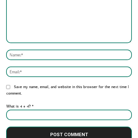
Comment:
Nam
Emai
Website:
Save my name, email, and website in this browser for the next time I
comment.
What is 4 + 4?
*