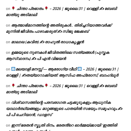
ചിന്താ പ്രഭാതം
– 2026 | ജൂലൈ 31 | വെള്ളി ✍
ബേബി
on
മാത്യു അടിമാലി
ആത്മാഭിമാനത്തിന്റെ അതിരുകൾ.. തിരിച്ചറിയാത്തവർക്ക്
on
മുന്നിൽ ജീവിതം പാഴാക്കരുത് ✍️ സിജു ജേക്കബ്
മാലാഖ (കവിത) ✍ രാഹുൽ രാധാകൃഷ്ണൻ
on
ഉമ്മയുടെ നുണകൾ ജീവിതത്തിലെ സത്യങ്ങൾ (പുസ്തക
on
ആസ്വാദനം) ✍ പി എൻ വിജയൻ
മലയാളി മനസ്സ് — ആരോഗ്യ വീഥി
– 2026 | ജൂലൈ 31 |
on
വെള്ളി | ✍
തയ്യാറാക്കിയത്: ആസിഫ അഫ്രോസ്, ബാംഗ്ലൂർ
ചിന്താ പ്രഭാതം
– 2026 | ജൂലൈ 31 | വെള്ളി ✍
ബേബി
on
മാത്യു അടിമാലി
വിശ്വാസത്തിന്റെ പരമ്പരാഗത ചട്ടക്കൂടുകളും ആധുനിക
on
യാഥാർത്ഥ്യങ്ങളും: മാറ്റങ്ങളുടെ പാതയിൽ സഭയും സമൂഹവും ✍
പി പി ചെറിയാൻ, ഡാളസ്
ഇന്ന് ഭരതൻ സ്മൃതി ദിനം. ഭരതൻ്റെ ഓർമ്മയ്ക്കായി ‘ഇത്തിരി
on