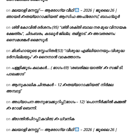
മലയാളി മനസ്സ് — ആരോഗ്യ വീഥി
– 2026 | ജൂലൈ 26 |
on
ഞായർ ✍
തയ്യാറാക്കിയത്: ആസിഫ അഫ്രോസ്, ബാംഗ്ലൂർ
ശ്രീ കോവിൽ ദർശനം (95) “ശ്രീ ശക്തി ബാല നര മുഖ വിനായക
on
ക്ഷേത്രം”, ചിദംബരം, കടലൂർ ജില്ല, തമിഴ്നാട്. ✍ അവതരണം:
സൈമശങ്കർ മൈസൂർ.
മിശിഹായുടെ സ്നേഹിതർ(53) “വിശുദ്ധ എമിലിയാനയും വിശുദ്ധ
on
ടര്‍സില്ലയും” ✍ നൈനാൻ വാകത്താനം
പള്ളിക്കൂടം കഥകൾ… ( ഭാഗം 69) ‘ശബരിമല യാത്ര’ ✍ സജി ടി.
on
പാലക്കാട്
ആനുകാലിക ചിന്തകൾ – 12 ✍തയ്യാറാക്കിയത്: നിർമല
on
അമ്പാട്ട്
അധ്യാപന അനുഭവക്കുറിപ്പ് (ഭാഗം – 12) ‘പൊന്നീർക്കിൽ കമ്മൽ’
on
✍ റോമി ബെന്നി.
ഭ്രാന്തിൻപിറപ്പ് (കവിത) ✍ ധ്വനിക
on
മലയാളി മനസ്സ് — ആരോഗ്യ വീഥി
– 2026 | ജൂലൈ 26 |
on