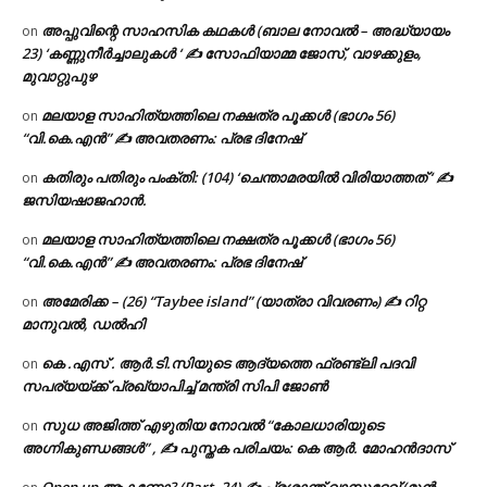
അപ്പുവിന്റെ സാഹസിക കഥകൾ (ബാല നോവൽ – അദ്ധ്യായം
on
23) ‘കണ്ണുനീർച്ചാലുകൾ ‘ ✍ സോഫിയാമ്മ ജോസ്, വാഴക്കുളം,
മുവാറ്റുപുഴ
മലയാള സാഹിത്യത്തിലെ നക്ഷത്ര പൂക്കൾ (ഭാഗം 56)
on
“വി.കെ.എൻ” ✍ അവതരണം: പ്രഭ ദിനേഷ്
കതിരും പതിരും പംക്തി: (104) ‘ചെന്താമരയിൽ വിരിയാത്തത് ‘ ✍
on
ജസിയഷാജഹാൻ.
മലയാള സാഹിത്യത്തിലെ നക്ഷത്ര പൂക്കൾ (ഭാഗം 56)
on
“വി.കെ.എൻ” ✍ അവതരണം: പ്രഭ ദിനേഷ്
അമേരിക്ക – (26) “Taybee island” (യാത്രാ വിവരണം) ✍ റിറ്റ
on
മാനുവൽ, ഡൽഹി
കെ .എസ് . ആർ.ടി.സിയുടെ ആദ്യത്തെ ഫ്രണ്ട്ലി പദവി
on
സപര്യയ്ക്ക് പ്രഖ്യാപിച്ച് മന്ത്രി സിപി ജോൺ
സുധ അജിത്ത് എഴുതിയ നോവൽ “കോലധാരിയുടെ
on
അഗ്നികുണ്ഡങ്ങള്‍” , ✍ പുസ്തക പരിചയം: കെ ആർ. മോഹൻദാസ്