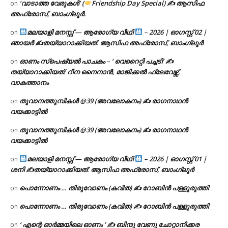
‘വാടാത്ത വേരുകൾ’ (
Friendship Day Special) ✍ ആസിഫ
on
അഫ്രോസ്, ബാംഗ്ലൂർ.
മലയാളി മനസ്സ് — ആരോഗ്യ വീഥി
– 2026 | ഓഗസ്റ്റ് 02 |
on
ഞായർ ✍
തയ്യാറാക്കിയത്: ആസിഫ അഫ്രോസ്, ബാംഗ്ലൂർ
ഓണം സ്പെഷ്യൽ പാചകം – ‘ വെറൈറ്റി പച്ചടി’ ✍
on
തയ്യാറാക്കിയത്: റീന നൈനാൻ, മാജിക്കൽ ഫ്ലേവേഴ്സ്,
വാകത്താനം
തൂവാനത്തുമ്പികൾ @39 (അവലോകനം) ✍ രാഗനാഥൻ
on
വയക്കാട്ടിൽ
തൂവാനത്തുമ്പികൾ @39 (അവലോകനം) ✍ രാഗനാഥൻ
on
വയക്കാട്ടിൽ
മലയാളി മനസ്സ് — ആരോഗ്യ വീഥി
– 2026 | ഓഗസ്റ്റ് 01 |
on
ശനി ✍
തയ്യാറാക്കിയത്: ആസിഫ അഫ്രോസ്, ബാംഗ്ലൂർ
പൊന്നോണം … തിരുവോണം (കവിത) ✍ റോബിൻ പള്ളുരുത്തി
on
പൊന്നോണം … തിരുവോണം (കവിത) ✍ റോബിൻ പള്ളുരുത്തി
on
‘ എന്റെ ഓർമ്മയിലെ ഓണം ‘ ✍ ബിന്ദു വേണു ചോറ്റാനിക്കര
on