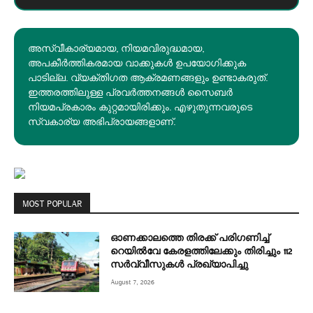
അസ്വീകാര്യമായ, നിയമവിരുദ്ധമായ,
അപകീര്‍ത്തികരമായ വാക്കുകൾ ഉപയോഗിക്കുക
പാടില്ല. വ്യക്തിഗത ആക്രമണങ്ങളും ഉണ്ടാകരുത്.
ഇത്തരത്തിലുള്ള പ്രവർത്തനങ്ങൾ സൈബർ
നിയമപ്രകാരം കുറ്റമായിരിക്കും. എഴുതുന്നവരുടെ
സ്വകാര്യ അഭിപ്രായങ്ങളാണ്.
MOST POPULAR
ഓണക്കാലത്തെ തിരക്ക് പരിഗണിച്ച്
റെയിൽവേ കേരളത്തിലേക്കും തിരിച്ചും 112
സർവ്വീസുകൾ പ്രഖ്യാപിച്ചു
August 7, 2026