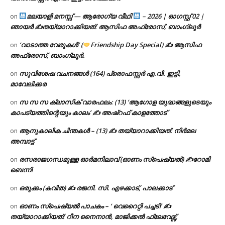
മലയാളി മനസ്സ് — ആരോഗ്യ വീഥി
– 2026 | ഓഗസ്റ്റ് 02 |
on
ഞായർ ✍
തയ്യാറാക്കിയത്: ആസിഫ അഫ്രോസ്, ബാംഗ്ലൂർ
‘വാടാത്ത വേരുകൾ’ (
Friendship Day Special) ✍ ആസിഫ
on
അഫ്രോസ്, ബാംഗ്ലൂർ.
സുവിശേഷ വചനങ്ങൾ (164) പ്രൊഫസ്സർ എ.വി. ഇട്ടി,
on
മാവേലിക്കര
സ സ സ ക്ലാസിക് വാരഫലം: (13) ‘ആഗോള യുദ്ധങ്ങളുടെയും
on
കാപട്യത്തിന്റെയും കാലം’ ✍ അഷ്റഫ് കാളത്തോട്
ആനുകാലിക ചിന്തകൾ – (13) ✍ തയ്യാറാക്കിയത്: നിർമല
on
അമ്പാട്ട്
രസരാജഗന്ധമുള്ള ഓർമനിലാവ് (ഓണം സ്‌പെഷ്യൽ) ✍റോമി
on
ബെന്നി
ഒരുക്കം (കവിത) ✍ രജനി. സി. എഴക്കാട്, പാലക്കാട്
on
ഓണം സ്പെഷ്യൽ പാചകം – ‘ വെറൈറ്റി പച്ചടി’ ✍
on
തയ്യാറാക്കിയത്: റീന നൈനാൻ, മാജിക്കൽ ഫ്ലേവേഴ്സ്,