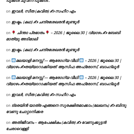
പൂക്കൾ ചുവന്ന പൂക്കൾ..’
ഇവൾ, സീത (കവിത) ✍ സഹീറ എം
on
ഇഷ്ടം. (കഥ) ✍ ചന്ദ്രശേഖരൻ മുണ്ടൂർ
on
ചിന്താ പ്രഭാതം
– 2026 | ജൂലൈ 30 | വ്യാഴം ✍
ബേബി
on
മാത്യു അടിമാലി
ഇഷ്ടം. (കഥ) ✍ ചന്ദ്രശേഖരൻ മുണ്ടൂർ
on
മലയാളി മനസ്സ് — ആരോഗ്യ വീഥി
– 2026 | ജൂലൈ 30 |
on
വ്യാഴം ✍
തയ്യാറാക്കിയത്: ആസിഫ അഫ്രോസ്, ബാംഗ്ലൂർ
മലയാളി മനസ്സ് — ആരോഗ്യ വീഥി
– 2026 | ജൂലൈ 30 |
on
വ്യാഴം ✍
തയ്യാറാക്കിയത്: ആസിഫ അഫ്രോസ്, ബാംഗ്ലൂർ
ഇവൾ, സീത (കവിത) ✍ സഹീറ എം
on
ട്രെയിൻ യാത്ര എങ്ങനെ സുരക്ഷിതമാക്കാം (ലേഖനം) ✍ ബിന്ദു
on
വേണു ചോറ്റാനിക്കര
അതിജീവനം – ആപേക്ഷികം (കവിത) ✍ വേണുക്കുട്ടൻ
on
ചേരാവെള്ളി