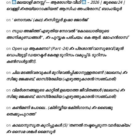
മലയാളി മനസ്സ് — ആരോഗ്യ വീഥി
– 2026 | ജൂലൈ 24 |
on
വെള്ളി ✍
തയ്യാറാക്കിയത്: ആസിഫ അഫ്രോസ്, ബാംഗ്ലൂർ
‘ നൊമ്പരം’ (കഥ) ✍സിസ്റ്റർ ഉഷാ ജോർജ്
on
സുധ അജിത്ത് എഴുതിയ നോവൽ “കോലധാരിയുടെ
on
അഗ്നികുണ്ഡങ്ങള്‍” , ✍ പുസ്തക പരിചയം: കെ ആർ. മോഹൻദാസ്
Open up ആകണോ? (Part -24) ✍ പ്രശാന്ത് വാസുദേവ് (മുൻ
on
ഡെപ്യൂട്ടി ഡയറക്ടർ കേരള ടൂറിസം വകുപ്പ് & ടൂറിസം
കൺസൾട്ടൻ്റ്).
ചില മടങ്ങിവരവുകൾ മുറിവേൽപ്പിക്കാനുള്ളതാണ്! (ലേഖനം) ✍️
on
സിജു ജേക്കബ്, ഓസ്‌ട്രേലിയ (എഴുത്തുകാരൻ/സഞ്ചാരി)
വിമർശനങ്ങളുടെ കാറ്റിൽ ഉലയാത്ത ജീവിതങ്ങൾ (ലേഖനം) ✍️
on
സിജു ജേക്കബ്, ഓസ്‌ട്രേലിയ (എഴുത്തുകാരൻ/സഞ്ചാരി)
കൺമണി പോലെ.. (ക്രിസ്തീയ ഭക്തിഗാനം) ✍ ബൈജു
on
തെക്കുംപുറത്ത്
കാലാനുസൃത കുറിപ്പുകൾ (5) ‘തണൽ നഷ്ടപ്പെടുന്ന വാർദ്ധക്യം’
on
✍ സൈമ ശങ്കർ മൈസൂർ