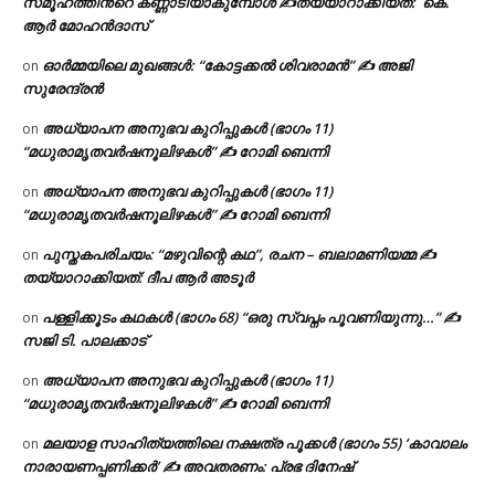
സമൂഹത്തിന്‍റെ കണ്ണാടിയാകുമ്പോൾ ✍തയ്യാറാക്കിയത്: കെ.
ആര്‍ മോഹന്‍ദാസ്
ഓർമ്മയിലെ മുഖങ്ങൾ: “കോട്ടക്കൽ ശിവരാമൻ” ✍ അജി
on
സുരേന്ദ്രൻ
അധ്യാപന അനുഭവ കുറിപ്പുകൾ (ഭാഗം 11)
on
“മധുരാമൃതവർഷനൂലിഴകൾ” ✍ റോമി ബെന്നി
അധ്യാപന അനുഭവ കുറിപ്പുകൾ (ഭാഗം 11)
on
“മധുരാമൃതവർഷനൂലിഴകൾ” ✍ റോമി ബെന്നി
പുസ്തകപരിചയം: “മഴുവിന്റെ കഥ”, രചന – ബലാമണിയമ്മ ✍
on
തയ്യാറാക്കിയത്: ദീപ ആർ അടൂർ
പള്ളിക്കൂടം കഥകൾ (ഭാഗം 68) “ഒരു സ്വപ്നം പൂവണിയുന്നു…” ✍
on
സജി ടി. പാലക്കാട്
അധ്യാപന അനുഭവ കുറിപ്പുകൾ (ഭാഗം 11)
on
“മധുരാമൃതവർഷനൂലിഴകൾ” ✍ റോമി ബെന്നി
മലയാള സാഹിത്യത്തിലെ നക്ഷത്ര പൂക്കൾ (ഭാഗം 55) ‘കാവാലം
on
നാരായണപ്പണിക്കർ’ ✍ അവതരണം: പ്രഭ ദിനേഷ്