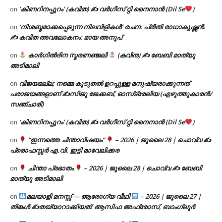
‘കിണറിനപ്പുറം’ (കവിത) ✍ വർഗീസ് റ്റി നൈനാൻ (Dil Se
)
on
‘നിശബ്ദമാക്കപ്പെടുന്ന നിലവിളികൾ’ രചന: പ്രീതി രാധാകൃഷ്ണൻ.
on
✍ കവിത അവലോകനം: മായ അനൂപ്
കാർഗിൽദിന സ്മരണഞ്ജലി
(കവിത) ✍ ബേബി മാത്യു
on
അടിമാലി
വിജയമല്ല; നമ്മെ കൂടുതൽ ഉറപ്പുള്ള മനുഷ്യരാക്കുന്നത്
on
പരാജയങ്ങളാണ് ✍️സിജു ജേക്കബ്, ഓസ്‌ട്രേലിയ (എഴുത്തുകാരൻ/
സഞ്ചാരി)
‘കിണറിനപ്പുറം’ (കവിത) ✍ വർഗീസ് റ്റി നൈനാൻ (Dil Se
)
on
“ഇന്നത്തെ ചിന്താവിഷയം”
– 2026 | ജൂലൈ 28 | ചൊവ്വ ✍
on
പ്രൊഫസ്സർ എ.വി. ഇട്ടി മാവേലിക്കര
ചിന്താ പ്രഭാതം
– 2026 | ജൂലൈ 28 | ചൊവ്വ ✍
ബേബി
on
മാത്യു അടിമാലി
മലയാളി മനസ്സ് — ആരോഗ്യ വീഥി
– 2026 | ജൂലൈ 27 |
on
തിങ്കൾ ✍
തയ്യാറാക്കിയത്: ആസിഫ അഫ്രോസ്, ബാംഗ്ലൂർ