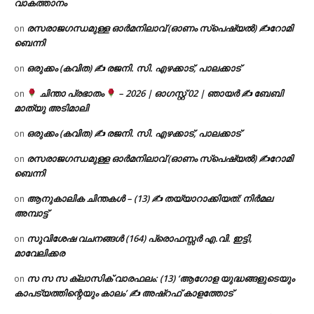
വാകത്താനം
രസരാജഗന്ധമുള്ള ഓർമനിലാവ് (ഓണം സ്‌പെഷ്യൽ) ✍റോമി
on
ബെന്നി
ഒരുക്കം (കവിത) ✍ രജനി. സി. എഴക്കാട്, പാലക്കാട്
on
ചിന്താ പ്രഭാതം
– 2026 | ഓഗസ്റ്റ് 02 | ഞായർ ✍
ബേബി
on
മാത്യു അടിമാലി
ഒരുക്കം (കവിത) ✍ രജനി. സി. എഴക്കാട്, പാലക്കാട്
on
രസരാജഗന്ധമുള്ള ഓർമനിലാവ് (ഓണം സ്‌പെഷ്യൽ) ✍റോമി
on
ബെന്നി
ആനുകാലിക ചിന്തകൾ – (13) ✍ തയ്യാറാക്കിയത്: നിർമല
on
അമ്പാട്ട്
സുവിശേഷ വചനങ്ങൾ (164) പ്രൊഫസ്സർ എ.വി. ഇട്ടി,
on
മാവേലിക്കര
സ സ സ ക്ലാസിക് വാരഫലം: (13) ‘ആഗോള യുദ്ധങ്ങളുടെയും
on
കാപട്യത്തിന്റെയും കാലം’ ✍ അഷ്റഫ് കാളത്തോട്