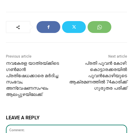
Previous article
Next article
നവകേരള യാത്രയ്ക്കിടെ
പ്രതി പൂവൻ കോഴി:
ഗൺമാൻ
കൊട്ടാരക്കരയിൽ
പ്രതിഷേധക്കാരെ മർദിച്ച
പൂവൻകോഴിയുടെ
സംഭവം;
ആക്രമണത്തിൽ 74കാരിക്ക്
അന്വേഷണസംഘം
ഗുരുതര പരിക്ക്
ആലപ്പുഴയിലേക്ക്.
LEAVE A REPLY