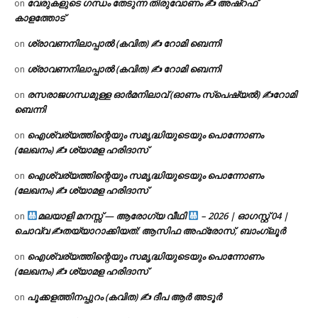
വേരുകളുടെ ഗന്ധം തേടുന്ന തിരുവോണം ✍ അഷ്റഫ്
on
കാളത്തോട്
ശ്രാവണനിലാപ്പാൽ (കവിത) ✍ റോമി ബെന്നി
on
ശ്രാവണനിലാപ്പാൽ (കവിത) ✍ റോമി ബെന്നി
on
രസരാജഗന്ധമുള്ള ഓർമനിലാവ് (ഓണം സ്‌പെഷ്യൽ) ✍റോമി
on
ബെന്നി
ഐശ്വര്യത്തിന്റെയും സമൃദ്ധിയുടെയും പൊന്നോണം
on
(ലേഖനം) ✍ ശ്യാമള ഹരിദാസ്
ഐശ്വര്യത്തിന്റെയും സമൃദ്ധിയുടെയും പൊന്നോണം
on
(ലേഖനം) ✍ ശ്യാമള ഹരിദാസ്
മലയാളി മനസ്സ് — ആരോഗ്യ വീഥി
– 2026 | ഓഗസ്റ്റ് 04 |
on
ചൊവ്വ ✍
തയ്യാറാക്കിയത്: ആസിഫ അഫ്രോസ്, ബാംഗ്ലൂർ
ഐശ്വര്യത്തിന്റെയും സമൃദ്ധിയുടെയും പൊന്നോണം
on
(ലേഖനം) ✍ ശ്യാമള ഹരിദാസ്
പൂക്കളത്തിനപ്പുറം (കവിത) ✍ ദീപ ആർ അടൂർ
on