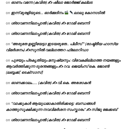
ഓണം വന്നേ (കവിത) ✍ ഷീലാ ജോർജ്ജ് കല്ലട
on
ഇന്ന് മുരളിയുടെ… ഓർമ്മദിനം
ലാലു കോനാടിൽ
on
ശ്രാവണനിലാപ്പാൽ (കവിത) ✍ റോമി ബെന്നി
on
ശ്രാവണനിലാപ്പാൽ (കവിത) ✍ റോമി ബെന്നി
on
“അരുതേ ഉണ്ണിയേട്ടാ ഇടയരുതേ.. പ്ലീസ് ” (രാഷ്ട്രീയ ഹാസ്യ
on
വിമർശനം) ✍സുനിൽ വല്ലാത്തറ ഫ്ലോറിഡാ
പുഴയും പ്രകൃതിയും മനുഷ്യനും: വിവേകമില്ലാത്ത നയങ്ങളും
on
ആവർത്തിക്കുന്ന ദുരന്തങ്ങളും ✍ റവ. ജെയിംസ് കെ. ജോൺ
(ലബ്ബക്ക്, ടെക്സാസ്)
ഓണക്കാലം….. (കവിത) ✍ വി.കെ. അശോകൻ
on
ശ്രാവണനിലാപ്പാൽ (കവിത) ✍ റോമി ബെന്നി
on
“വാക്കുകൾ ആയുധമാകാതിരിക്കട്ടെ: ബന്ധങ്ങൾ
on
കാത്തുസൂക്ഷിക്കുന്ന നവവിമർശന സംസ്കാരം” ✍️ സിജു ജേക്കബ്
ശ്രാവണനിലാപ്പാൽ (കവിത) ✍ റോമി ബെന്നി
on