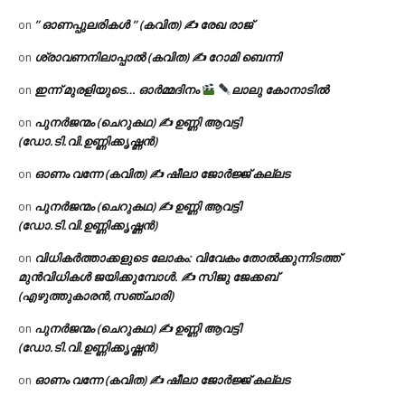
” ഓണപ്പുലരികൾ ” (കവിത) ✍ രേഖ രാജ്
on
ശ്രാവണനിലാപ്പാൽ (കവിത) ✍ റോമി ബെന്നി
on
ഇന്ന് മുരളിയുടെ… ഓർമ്മദിനം
ലാലു കോനാടിൽ
on
പുനർജന്മം (ചെറുകഥ) ✍ ഉണ്ണി ആവട്ടി
on
(ഡോ.ടി.വി.ഉണ്ണിക്കൃഷ്ണൻ)
ഓണം വന്നേ (കവിത) ✍ ഷീലാ ജോർജ്ജ് കല്ലട
on
പുനർജന്മം (ചെറുകഥ) ✍ ഉണ്ണി ആവട്ടി
on
(ഡോ.ടി.വി.ഉണ്ണിക്കൃഷ്ണൻ)
വിധികർത്താക്കളുടെ ലോകം: വിവേകം തോൽക്കുന്നിടത്ത്
on
മുൻവിധികൾ ജയിക്കുമ്പോൾ. ✍️ സിജു ജേക്കബ്
(എഴുത്തുകാരൻ,സഞ്ചാരി)
പുനർജന്മം (ചെറുകഥ) ✍ ഉണ്ണി ആവട്ടി
on
(ഡോ.ടി.വി.ഉണ്ണിക്കൃഷ്ണൻ)
ഓണം വന്നേ (കവിത) ✍ ഷീലാ ജോർജ്ജ് കല്ലട
on