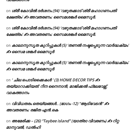
ശ്രീ കോവിൽ ദർശനം (94) ‘വഴുതക്കാട് ശ്രീ മഹാഗണപതി
on
ക്ഷേത്രം’ ✍ അവതരണം: സൈമശങ്കർ മൈസൂർ.
ശ്രീ കോവിൽ ദർശനം (94) ‘വഴുതക്കാട് ശ്രീ മഹാഗണപതി
on
ക്ഷേത്രം’ ✍ അവതരണം: സൈമശങ്കർ മൈസൂർ.
കാലാനുസൃത കുറിപ്പുകൾ (5) ‘തണൽ നഷ്ടപ്പെടുന്ന വാർദ്ധക്യം’
on
✍ സൈമ ശങ്കർ മൈസൂർ
കാലാനുസൃത കുറിപ്പുകൾ (5) ‘തണൽ നഷ്ടപ്പെടുന്ന വാർദ്ധക്യം’
on
✍ സൈമ ശങ്കർ മൈസൂർ
‘ ചില പൊടിക്കൈകൾ ‘ (3) HOME DECOR TIPS ✍
on
തയ്യാറാക്കിയത്: റീന നൈനാൻ, മാജിക്കൽ ഫ്ലേവേഴ്സ്,
വാകത്താനം
വിവിധതരം തെയ്യങ്ങൾ.. (ഭാഗം -12) “ആടിവേടൻ” ✍
on
അവതരണം: രജിത എൻ.കെ
അമേരിക്ക – (26) “Taybee island” (യാത്രാ വിവരണം) ✍ റിറ്റ
on
മാനുവൽ, ഡൽഹി