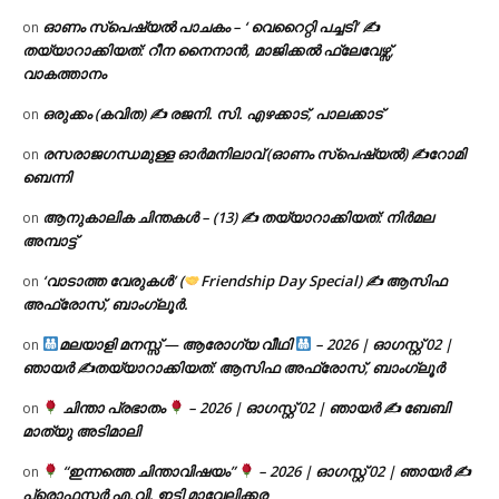
ഓണം സ്പെഷ്യൽ പാചകം – ‘ വെറൈറ്റി പച്ചടി’ ✍
on
തയ്യാറാക്കിയത്: റീന നൈനാൻ, മാജിക്കൽ ഫ്ലേവേഴ്സ്,
വാകത്താനം
ഒരുക്കം (കവിത) ✍ രജനി. സി. എഴക്കാട്, പാലക്കാട്
on
രസരാജഗന്ധമുള്ള ഓർമനിലാവ് (ഓണം സ്‌പെഷ്യൽ) ✍റോമി
on
ബെന്നി
ആനുകാലിക ചിന്തകൾ – (13) ✍ തയ്യാറാക്കിയത്: നിർമല
on
അമ്പാട്ട്
‘വാടാത്ത വേരുകൾ’ (
Friendship Day Special) ✍ ആസിഫ
on
അഫ്രോസ്, ബാംഗ്ലൂർ.
മലയാളി മനസ്സ് — ആരോഗ്യ വീഥി
– 2026 | ഓഗസ്റ്റ് 02 |
on
ഞായർ ✍
തയ്യാറാക്കിയത്: ആസിഫ അഫ്രോസ്, ബാംഗ്ലൂർ
ചിന്താ പ്രഭാതം
– 2026 | ഓഗസ്റ്റ് 02 | ഞായർ ✍
ബേബി
on
മാത്യു അടിമാലി
“ഇന്നത്തെ ചിന്താവിഷയം”
– 2026 | ഓഗസ്റ്റ് 02 | ഞായർ ✍
on
പ്രൊഫസ്സർ എ.വി. ഇട്ടി മാവേലിക്കര