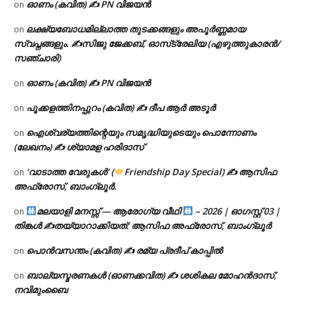
ഓണം (കവിത) ✍ PN വിജയൻ
on
ലക്ഷ്യബോധമില്ലാത്ത തുടക്കങ്ങളും അപൂർണ്ണമായ
on
സ്വപ്നങ്ങളും. ✍️സിജു ജേക്കബ്, ഓസ്‌ട്രേലിയ (എഴുത്തുകാരൻ/
സഞ്ചാരി)
ഓണം (കവിത) ✍ PN വിജയൻ
on
പൂക്കളത്തിനപ്പുറം (കവിത) ✍ ദീപ ആർ അടൂർ
on
ഐശ്വര്യത്തിന്റെയും സമൃദ്ധിയുടെയും പൊന്നോണം
on
(ലേഖനം) ✍ ശ്യാമള ഹരിദാസ്
‘വാടാത്ത വേരുകൾ’ (
Friendship Day Special) ✍ ആസിഫ
on
അഫ്രോസ്, ബാംഗ്ലൂർ.
മലയാളി മനസ്സ് — ആരോഗ്യ വീഥി
– 2026 | ഓഗസ്റ്റ് 03 |
on
തിങ്കൾ ✍
തയ്യാറാക്കിയത്: ആസിഫ അഫ്രോസ്, ബാംഗ്ലൂർ
പൊൻവസന്തം (കവിത) ✍ രമ്യ പ്രദീപ് കാപ്പിൽ
on
ബാല്യസ്മരണകൾ (ഓണക്കവിത) ✍ ശശികല മോഹൻദാസ്,
on
നവിമുംബൈ