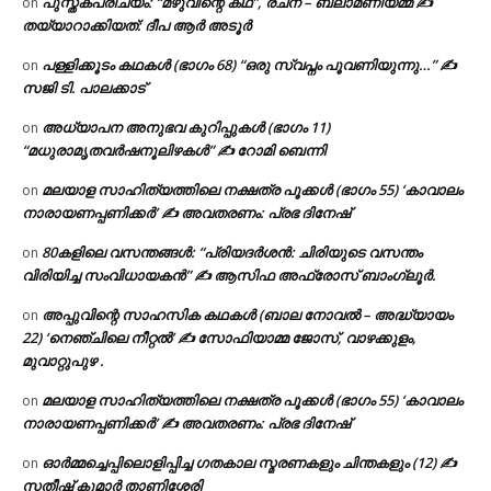
പുസ്തകപരിചയം: “മഴുവിന്റെ കഥ”, രചന – ബലാമണിയമ്മ ✍
on
തയ്യാറാക്കിയത്: ദീപ ആർ അടൂർ
പള്ളിക്കൂടം കഥകൾ (ഭാഗം 68) “ഒരു സ്വപ്നം പൂവണിയുന്നു…” ✍
on
സജി ടി. പാലക്കാട്
അധ്യാപന അനുഭവ കുറിപ്പുകൾ (ഭാഗം 11)
on
“മധുരാമൃതവർഷനൂലിഴകൾ” ✍ റോമി ബെന്നി
മലയാള സാഹിത്യത്തിലെ നക്ഷത്ര പൂക്കൾ (ഭാഗം 55) ‘കാവാലം
on
നാരായണപ്പണിക്കർ’ ✍ അവതരണം: പ്രഭ ദിനേഷ്
80കളിലെ വസന്തങ്ങൾ: “പ്രിയദർശൻ: ചിരിയുടെ വസന്തം
on
വിരിയിച്ച സംവിധായകൻ” ✍ ആസിഫ അഫ്രോസ് ബാംഗ്ലൂർ.
അപ്പുവിന്റെ സാഹസിക കഥകൾ (ബാല നോവൽ – അദ്ധ്യായം
on
22) ‘നെഞ്ചിലെ നീറ്റൽ’ ✍ സോഫിയാമ്മ ജോസ്, വാഴക്കുളം,
മുവാറ്റുപുഴ .
മലയാള സാഹിത്യത്തിലെ നക്ഷത്ര പൂക്കൾ (ഭാഗം 55) ‘കാവാലം
on
നാരായണപ്പണിക്കർ’ ✍ അവതരണം: പ്രഭ ദിനേഷ്
ഓർമ്മച്ചെപ്പിലൊളിപ്പിച്ച ഗതകാല സ്മരണകളും ചിന്തകളും (12) ✍
on
സതീഷ് കുമാർ താണിശ്ശേരി