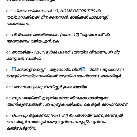
‘ ചില പൊടിക്കൈകൾ ‘ (3) HOME DECOR TIPS ✍
on
തയ്യാറാക്കിയത്: റീന നൈനാൻ, മാജിക്കൽ ഫ്ലേവേഴ്സ്,
വാകത്താനം
വിവിധതരം തെയ്യങ്ങൾ.. (ഭാഗം -12) “ആടിവേടൻ” ✍
on
അവതരണം: രജിത എൻ.കെ
അമേരിക്ക – (26) “Taybee island” (യാത്രാ വിവരണം) ✍ റിറ്റ
on
മാനുവൽ, ഡൽഹി
മലയാളി മനസ്സ് — ആരോഗ്യ വീഥി
– 2026 | ജൂലൈ 24 |
on
വെള്ളി ✍
തയ്യാറാക്കിയത്: ആസിഫ അഫ്രോസ്, ബാംഗ്ലൂർ
‘ നൊമ്പരം’ (കഥ) ✍സിസ്റ്റർ ഉഷാ ജോർജ്
on
സുധ അജിത്ത് എഴുതിയ നോവൽ “കോലധാരിയുടെ
on
അഗ്നികുണ്ഡങ്ങള്‍” , ✍ പുസ്തക പരിചയം: കെ ആർ. മോഹൻദാസ്
Open up ആകണോ? (Part -24) ✍ പ്രശാന്ത് വാസുദേവ് (മുൻ
on
ഡെപ്യൂട്ടി ഡയറക്ടർ കേരള ടൂറിസം വകുപ്പ് & ടൂറിസം
കൺസൾട്ടൻ്റ്).