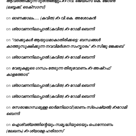
ആവർത്തിക്കുന്ന ദുരന്തങ്ങളും ✍ റവ. ജെയിംസ് കെ. ജോൺ
(ലബ്ബക്ക്, ടെക്സാസ്)
ഓണക്കാലം….. (കവിത) ✍ വി.കെ. അശോകൻ
on
ശ്രാവണനിലാപ്പാൽ (കവിത) ✍ റോമി ബെന്നി
on
“വാക്കുകൾ ആയുധമാകാതിരിക്കട്ടെ: ബന്ധങ്ങൾ
on
കാത്തുസൂക്ഷിക്കുന്ന നവവിമർശന സംസ്കാരം” ✍️ സിജു ജേക്കബ്
ശ്രാവണനിലാപ്പാൽ (കവിത) ✍ റോമി ബെന്നി
on
വേരുകളുടെ ഗന്ധം തേടുന്ന തിരുവോണം ✍ അഷ്റഫ്
on
കാളത്തോട്
ശ്രാവണനിലാപ്പാൽ (കവിത) ✍ റോമി ബെന്നി
on
ശ്രാവണനിലാപ്പാൽ (കവിത) ✍ റോമി ബെന്നി
on
രസരാജഗന്ധമുള്ള ഓർമനിലാവ് (ഓണം സ്‌പെഷ്യൽ) ✍റോമി
on
ബെന്നി
ഐശ്വര്യത്തിന്റെയും സമൃദ്ധിയുടെയും പൊന്നോണം
on
(ലേഖനം) ✍ ശ്യാമള ഹരിദാസ്