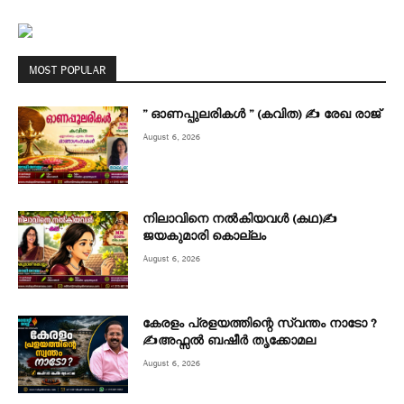
MOST POPULAR
” ഓണപ്പുലരികൾ ” (കവിത) ✍ രേഖ രാജ്
August 6, 2026
നിലാവിനെ നൽകിയവൾ (കഥ)✍
ജയകുമാരി കൊല്ലം
August 6, 2026
കേരളം പ്രളയത്തിന്റെ സ്വന്തം നാടോ ?
✍️അഫ്സൽ ബഷീർ തൃക്കോമല
August 6, 2026