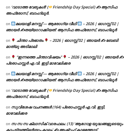
‘വാടാത്ത വേരുകൾ’ (
Friendship Day Special) ✍ ആസിഫ
on
അഫ്രോസ്, ബാംഗ്ലൂർ.
മലയാളി മനസ്സ് — ആരോഗ്യ വീഥി
– 2026 | ഓഗസ്റ്റ് 02 |
on
ഞായർ ✍
തയ്യാറാക്കിയത്: ആസിഫ അഫ്രോസ്, ബാംഗ്ലൂർ
ചിന്താ പ്രഭാതം
– 2026 | ഓഗസ്റ്റ് 02 | ഞായർ ✍
ബേബി
on
മാത്യു അടിമാലി
“ഇന്നത്തെ ചിന്താവിഷയം”
– 2026 | ഓഗസ്റ്റ് 02 | ഞായർ ✍
on
പ്രൊഫസ്സർ എ.വി. ഇട്ടി മാവേലിക്കര
മലയാളി മനസ്സ് — ആരോഗ്യ വീഥി
– 2026 | ഓഗസ്റ്റ് 02 |
on
ഞായർ ✍
തയ്യാറാക്കിയത്: ആസിഫ അഫ്രോസ്, ബാംഗ്ലൂർ
‘വാടാത്ത വേരുകൾ’ (
Friendship Day Special) ✍ ആസിഫ
on
അഫ്രോസ്, ബാംഗ്ലൂർ.
സുവിശേഷ വചനങ്ങൾ (164) പ്രൊഫസ്സർ എ.വി. ഇട്ടി,
on
മാവേലിക്കര
സ സ സ ക്ലാസിക് വാരഫലം: (13) ‘ആഗോള യുദ്ധങ്ങളുടെയും
on
കാപട്യത്തിന്റെയും കാലം’ ✍ അഷ്റഫ് കാളത്തോട്