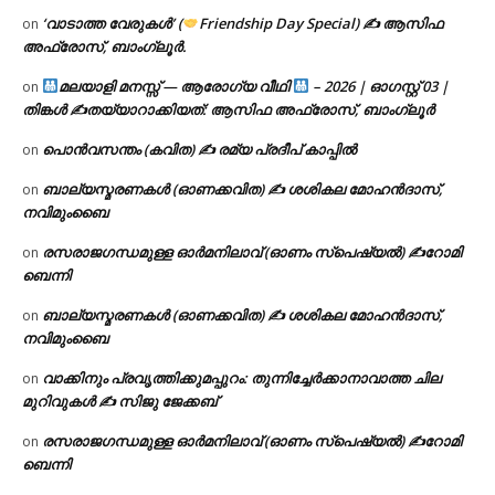
‘വാടാത്ത വേരുകൾ’ (
Friendship Day Special) ✍ ആസിഫ
on
അഫ്രോസ്, ബാംഗ്ലൂർ.
മലയാളി മനസ്സ് — ആരോഗ്യ വീഥി
– 2026 | ഓഗസ്റ്റ് 03 |
on
തിങ്കൾ ✍
തയ്യാറാക്കിയത്: ആസിഫ അഫ്രോസ്, ബാംഗ്ലൂർ
പൊൻവസന്തം (കവിത) ✍ രമ്യ പ്രദീപ് കാപ്പിൽ
on
ബാല്യസ്മരണകൾ (ഓണക്കവിത) ✍ ശശികല മോഹൻദാസ്,
on
നവിമുംബൈ
രസരാജഗന്ധമുള്ള ഓർമനിലാവ് (ഓണം സ്‌പെഷ്യൽ) ✍റോമി
on
ബെന്നി
ബാല്യസ്മരണകൾ (ഓണക്കവിത) ✍ ശശികല മോഹൻദാസ്,
on
നവിമുംബൈ
വാക്കിനും പ്രവൃത്തിക്കുമപ്പുറം: തുന്നിച്ചേർക്കാനാവാത്ത ചില
on
മുറിവുകൾ ✍️ സിജു ജേക്കബ്
രസരാജഗന്ധമുള്ള ഓർമനിലാവ് (ഓണം സ്‌പെഷ്യൽ) ✍റോമി
on
ബെന്നി