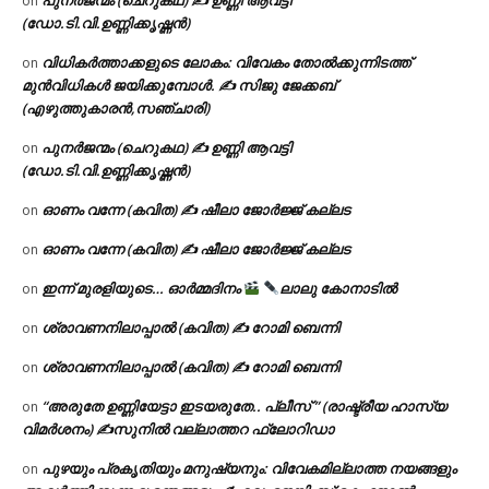
on
(ഡോ.ടി.വി.ഉണ്ണിക്കൃഷ്ണൻ)
വിധികർത്താക്കളുടെ ലോകം: വിവേകം തോൽക്കുന്നിടത്ത്
on
മുൻവിധികൾ ജയിക്കുമ്പോൾ. ✍️ സിജു ജേക്കബ്
(എഴുത്തുകാരൻ,സഞ്ചാരി)
പുനർജന്മം (ചെറുകഥ) ✍ ഉണ്ണി ആവട്ടി
on
(ഡോ.ടി.വി.ഉണ്ണിക്കൃഷ്ണൻ)
ഓണം വന്നേ (കവിത) ✍ ഷീലാ ജോർജ്ജ് കല്ലട
on
ഓണം വന്നേ (കവിത) ✍ ഷീലാ ജോർജ്ജ് കല്ലട
on
ഇന്ന് മുരളിയുടെ… ഓർമ്മദിനം
ലാലു കോനാടിൽ
on
ശ്രാവണനിലാപ്പാൽ (കവിത) ✍ റോമി ബെന്നി
on
ശ്രാവണനിലാപ്പാൽ (കവിത) ✍ റോമി ബെന്നി
on
“അരുതേ ഉണ്ണിയേട്ടാ ഇടയരുതേ.. പ്ലീസ് ” (രാഷ്ട്രീയ ഹാസ്യ
on
വിമർശനം) ✍സുനിൽ വല്ലാത്തറ ഫ്ലോറിഡാ
പുഴയും പ്രകൃതിയും മനുഷ്യനും: വിവേകമില്ലാത്ത നയങ്ങളും
on