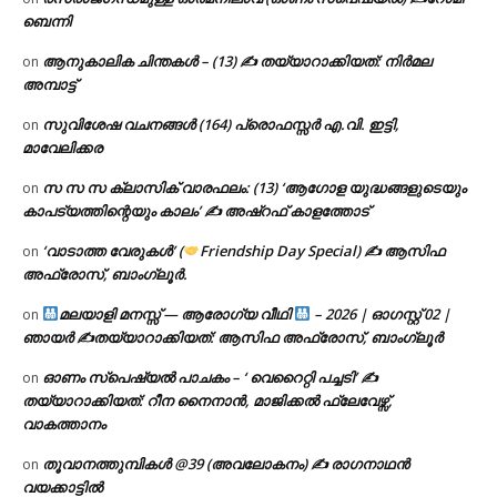
ബെന്നി
ആനുകാലിക ചിന്തകൾ – (13) ✍ തയ്യാറാക്കിയത്: നിർമല
on
അമ്പാട്ട്
സുവിശേഷ വചനങ്ങൾ (164) പ്രൊഫസ്സർ എ.വി. ഇട്ടി,
on
മാവേലിക്കര
സ സ സ ക്ലാസിക് വാരഫലം: (13) ‘ആഗോള യുദ്ധങ്ങളുടെയും
on
കാപട്യത്തിന്റെയും കാലം’ ✍ അഷ്റഫ് കാളത്തോട്
‘വാടാത്ത വേരുകൾ’ (
Friendship Day Special) ✍ ആസിഫ
on
അഫ്രോസ്, ബാംഗ്ലൂർ.
മലയാളി മനസ്സ് — ആരോഗ്യ വീഥി
– 2026 | ഓഗസ്റ്റ് 02 |
on
ഞായർ ✍
തയ്യാറാക്കിയത്: ആസിഫ അഫ്രോസ്, ബാംഗ്ലൂർ
ഓണം സ്പെഷ്യൽ പാചകം – ‘ വെറൈറ്റി പച്ചടി’ ✍
on
തയ്യാറാക്കിയത്: റീന നൈനാൻ, മാജിക്കൽ ഫ്ലേവേഴ്സ്,
വാകത്താനം
തൂവാനത്തുമ്പികൾ @39 (അവലോകനം) ✍ രാഗനാഥൻ
on
വയക്കാട്ടിൽ