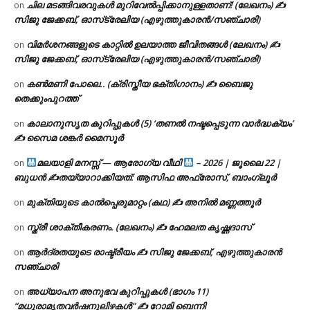
ചില മടങ്ങിവരവുകൾ മുറിവേൽപ്പിക്കാനുള്ളതാണ്! (ലേഖനം) ✍️
on
സിജു ജേക്കബ്, ഓസ്‌ട്രേലിയ (എഴുത്തുകാരൻ/സഞ്ചാരി)
വിമർശനങ്ങളുടെ കാറ്റിൽ ഉലയാത്ത ജീവിതങ്ങൾ (ലേഖനം) ✍️
on
സിജു ജേക്കബ്, ഓസ്‌ട്രേലിയ (എഴുത്തുകാരൻ/സഞ്ചാരി)
കൺമണി പോലെ.. (ക്രിസ്തീയ ഭക്തിഗാനം) ✍ ബൈജു
on
തെക്കുംപുറത്ത്
കാലാനുസൃത കുറിപ്പുകൾ (5) ‘തണൽ നഷ്ടപ്പെടുന്ന വാർദ്ധക്യം’
on
✍ സൈമ ശങ്കർ മൈസൂർ
മലയാളി മനസ്സ് — ആരോഗ്യ വീഥി
– 2026 | ജൂലൈ 22 |
on
ബുധൻ ✍
തയ്യാറാക്കിയത്: ആസിഫ അഫ്രോസ്, ബാംഗ്ലൂർ
മുക്തിയുടെ കാൽപ്പെരുമാറ്റം (കഥ) ✍ അനിൽ മണ്ണത്തൂർ
on
സ്ത്രീ ശാക്തീകരണം. (ലേഖനം) ✍ ഹേമലത കൃഷ്ണദാസ്
on
ആർദ്രതയുടെ രാഷ്ട്രീയം ✍️ സിജു ജേക്കബ്, എഴുത്തുകാരൻ
on
സഞ്ചാരി
അധ്യാപന അനുഭവ കുറിപ്പുകൾ (ഭാഗം 11)
on
“മധുരാമൃതവർഷനൂലിഴകൾ” ✍ റോമി ബെന്നി