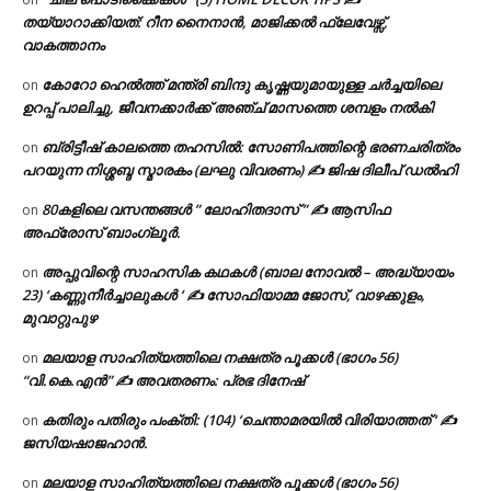
തയ്യാറാക്കിയത്: റീന നൈനാൻ, മാജിക്കൽ ഫ്ലേവേഴ്സ്,
വാകത്താനം
കോറോ ഹെൽത്ത് മന്ത്രി ബിന്ദു കൃഷ്ണയുമായുള്ള ചർച്ചയിലെ
on
ഉറപ്പ് പാലിച്ചു, ജീവനക്കാർക്ക് അഞ്ച് മാസത്തെ ശമ്പളം നൽകി
ബ്രിട്ടീഷ് കാലത്തെ തഹസിൽ: സോണിപത്തിന്റെ ഭരണചരിത്രം
on
പറയുന്ന നിശ്ശബ്ദ സ്മാരകം (ലഘു വിവരണം) ✍ ജിഷ ദിലീപ് ഡൽഹി
80കളിലെ വസന്തങ്ങൾ ” ലോഹിതദാസ് ” ✍ ആസിഫ
on
അഫ്രോസ് ബാംഗ്ലൂർ.
അപ്പുവിന്റെ സാഹസിക കഥകൾ (ബാല നോവൽ – അദ്ധ്യായം
on
23) ‘കണ്ണുനീർച്ചാലുകൾ ‘ ✍ സോഫിയാമ്മ ജോസ്, വാഴക്കുളം,
മുവാറ്റുപുഴ
മലയാള സാഹിത്യത്തിലെ നക്ഷത്ര പൂക്കൾ (ഭാഗം 56)
on
“വി.കെ.എൻ” ✍ അവതരണം: പ്രഭ ദിനേഷ്
കതിരും പതിരും പംക്തി: (104) ‘ചെന്താമരയിൽ വിരിയാത്തത് ‘ ✍
on
ജസിയഷാജഹാൻ.
മലയാള സാഹിത്യത്തിലെ നക്ഷത്ര പൂക്കൾ (ഭാഗം 56)
on