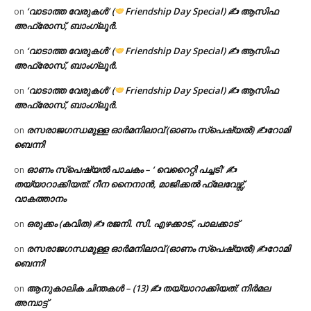
‘വാടാത്ത വേരുകൾ’ (
Friendship Day Special) ✍ ആസിഫ
on
അഫ്രോസ്, ബാംഗ്ലൂർ.
‘വാടാത്ത വേരുകൾ’ (
Friendship Day Special) ✍ ആസിഫ
on
അഫ്രോസ്, ബാംഗ്ലൂർ.
‘വാടാത്ത വേരുകൾ’ (
Friendship Day Special) ✍ ആസിഫ
on
അഫ്രോസ്, ബാംഗ്ലൂർ.
രസരാജഗന്ധമുള്ള ഓർമനിലാവ് (ഓണം സ്‌പെഷ്യൽ) ✍റോമി
on
ബെന്നി
ഓണം സ്പെഷ്യൽ പാചകം – ‘ വെറൈറ്റി പച്ചടി’ ✍
on
തയ്യാറാക്കിയത്: റീന നൈനാൻ, മാജിക്കൽ ഫ്ലേവേഴ്സ്,
വാകത്താനം
ഒരുക്കം (കവിത) ✍ രജനി. സി. എഴക്കാട്, പാലക്കാട്
on
രസരാജഗന്ധമുള്ള ഓർമനിലാവ് (ഓണം സ്‌പെഷ്യൽ) ✍റോമി
on
ബെന്നി
ആനുകാലിക ചിന്തകൾ – (13) ✍ തയ്യാറാക്കിയത്: നിർമല
on
അമ്പാട്ട്