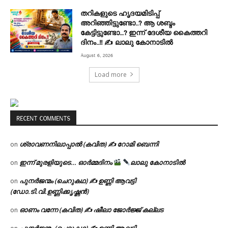
തറികളുടെ ഹൃദയമിടിപ്പ്
അറിഞ്ഞിട്ടുണ്ടോ..? ആ ശബ്ദം
കേട്ടിട്ടുണ്ടോ…? ഇന്ന് ദേശീയ കൈത്തറി
ദിനം..!! ✍ ലാലു കോനാടിൽ
August 6, 2026
Load more
RECENT COMMENTS
ശ്രാവണനിലാപ്പാൽ (കവിത) ✍ റോമി ബെന്നി
on
ഇന്ന് മുരളിയുടെ… ഓർമ്മദിനം
ലാലു കോനാടിൽ
on
പുനർജന്മം (ചെറുകഥ) ✍ ഉണ്ണി ആവട്ടി
on
(ഡോ.ടി.വി.ഉണ്ണിക്കൃഷ്ണൻ)
ഓണം വന്നേ (കവിത) ✍ ഷീലാ ജോർജ്ജ് കല്ലട
on
പുനർജന്മം (ചെറുകഥ) ✍ ഉണ്ണി ആവട്ടി