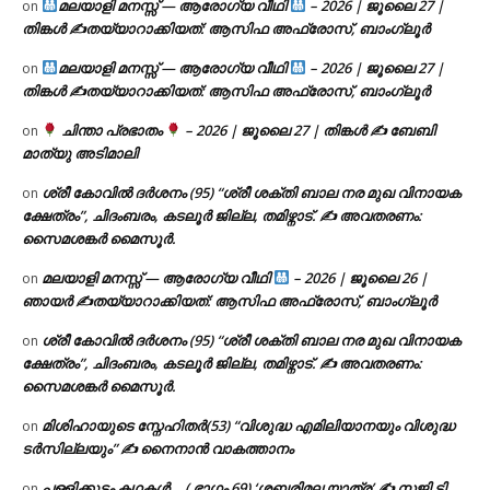
മലയാളി മനസ്സ് — ആരോഗ്യ വീഥി
– 2026 | ജൂലൈ 27 |
on
തിങ്കൾ ✍
തയ്യാറാക്കിയത്: ആസിഫ അഫ്രോസ്, ബാംഗ്ലൂർ
മലയാളി മനസ്സ് — ആരോഗ്യ വീഥി
– 2026 | ജൂലൈ 27 |
on
തിങ്കൾ ✍
തയ്യാറാക്കിയത്: ആസിഫ അഫ്രോസ്, ബാംഗ്ലൂർ
ചിന്താ പ്രഭാതം
– 2026 | ജൂലൈ 27 | തിങ്കൾ ✍
ബേബി
on
മാത്യു അടിമാലി
ശ്രീ കോവിൽ ദർശനം (95) “ശ്രീ ശക്തി ബാല നര മുഖ വിനായക
on
ക്ഷേത്രം”, ചിദംബരം, കടലൂർ ജില്ല, തമിഴ്നാട്. ✍ അവതരണം:
സൈമശങ്കർ മൈസൂർ.
മലയാളി മനസ്സ് — ആരോഗ്യ വീഥി
– 2026 | ജൂലൈ 26 |
on
ഞായർ ✍
തയ്യാറാക്കിയത്: ആസിഫ അഫ്രോസ്, ബാംഗ്ലൂർ
ശ്രീ കോവിൽ ദർശനം (95) “ശ്രീ ശക്തി ബാല നര മുഖ വിനായക
on
ക്ഷേത്രം”, ചിദംബരം, കടലൂർ ജില്ല, തമിഴ്നാട്. ✍ അവതരണം:
സൈമശങ്കർ മൈസൂർ.
മിശിഹായുടെ സ്നേഹിതർ(53) “വിശുദ്ധ എമിലിയാനയും വിശുദ്ധ
on
ടര്‍സില്ലയും” ✍ നൈനാൻ വാകത്താനം
പള്ളിക്കൂടം കഥകൾ… ( ഭാഗം 69) ‘ശബരിമല യാത്ര’ ✍ സജി ടി.
on