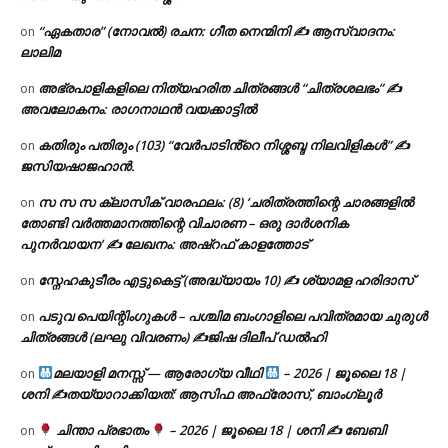
“ഏകതാര” (നോവൽ) രചന: ഗീത നെന്മിനി ✍ ആസ്വാദനം:
on
ലാലിമ
അഭ്രപാളികളിലെ നിത്യഹരിത ചിത്രങ്ങൾ “ചിത്രശലഭം” ✍
on
അവലോകനം: രാഗനാഥൻ വയക്കാട്ടിൽ
കതിരും പതിരും (103) “വേർപാടിൻ്റെ നിശ്ശബ്ദ നിലവിളികൾ” ✍
on
ജസിയഷാജഹാൻ.
സ സ സ ക്ലാസിക് വാരഫലം: (8) ‘ചരിത്രത്തിന്റെ ചാരങ്ങളിൽ
on
തോണ്ടി വർത്തമാനത്തിന്റെ വിചാരണ – ഒരു ദാർശനിക
പുനർവായന’ ✍ ലേഖനം: അഷ്റഫ് കാളത്തോട്
സ്നേഹകുടീരം എട്ടുകെട്ട് (അദ്ധ്യായം 10) ✍ ശ്യാമള ഹരിദാസ്
on
പടുവ പെയിന്റിംഗുകൾ – പശ്ചിമ ബംഗാളിലെ പവിത്രമായ ചുരുൾ
on
ചിത്രങ്ങൾ (ലഘു വിവരണം) ✍ജിഷ ദിലീപ് ഡൽഹി
മലയാളി മനസ്സ് — ആരോഗ്യ വീഥി
– 2026 | ജൂലൈ 18 |
on
ശനി ✍
തയ്യാറാക്കിയത്: ആസിഫ അഫ്രോസ്, ബാംഗ്ലൂർ
ചിന്താ പ്രഭാതം
– 2026 | ജൂലൈ 18 | ശനി ✍
ബേബി
on