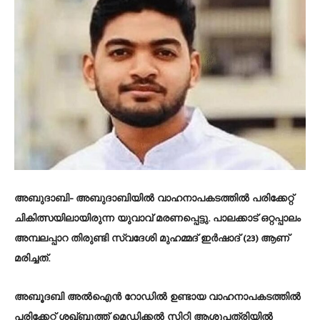
അബുദാബി- അബുദാബിയിൽ വാഹനാപകടത്തിൽ പരിക്കേറ്റ്
ചികിത്സയിലായിരുന്ന യുവാവ് മരണപ്പെട്ടു. പാലക്കാട് ഒറ്റപ്പാലം
അമ്പലപ്പാറ തിരുണ്ടി സ്വദേശി മുഹമ്മദ് ഇർഷാദ് (23) ആണ്
മരിച്ചത്.
അബൂദബി അൽഐൻ റോഡിൽ ഉണ്ടായ വാഹനാപകടത്തിൽ
പരിക്കേറ്റ് ശഖ്ബൂത്ത് മെഡിക്കൽ സിറ്റി ആശുപത്രിയിൽ