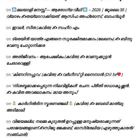
മലയാളി മനസ്സ് — ആരോഗ്യ വീഥി
– 2026 | ജൂലൈ 30 |
on
വ്യാഴം ✍
തയ്യാറാക്കിയത്: ആസിഫ അഫ്രോസ്, ബാംഗ്ലൂർ
ഇവൾ, സീത (കവിത) ✍ സഹീറ എം
on
ട്രെയിൻ യാത്ര എങ്ങനെ സുരക്ഷിതമാക്കാം (ലേഖനം) ✍ ബിന്ദു
on
വേണു ചോറ്റാനിക്കര
അതിജീവനം – ആപേക്ഷികം (കവിത) ✍ വേണുക്കുട്ടൻ
on
ചേരാവെള്ളി
‘കിണറിനപ്പുറം’ (കവിത) ✍ വർഗീസ് റ്റി നൈനാൻ (Dil Se
)
on
‘നിശബ്ദമാക്കപ്പെടുന്ന നിലവിളികൾ’ രചന: പ്രീതി രാധാകൃഷ്ണൻ.
on
✍ കവിത അവലോകനം: മായ അനൂപ്
കാർഗിൽദിന സ്മരണഞ്ജലി
(കവിത) ✍ ബേബി മാത്യു
on
അടിമാലി
വിജയമല്ല; നമ്മെ കൂടുതൽ ഉറപ്പുള്ള മനുഷ്യരാക്കുന്നത്
on
പരാജയങ്ങളാണ് ✍️സിജു ജേക്കബ്, ഓസ്‌ട്രേലിയ (എഴുത്തുകാരൻ/
സഞ്ചാരി)