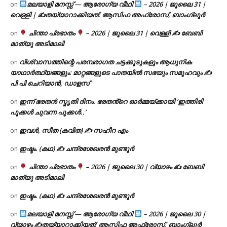
മലയാളി മനസ്സ് — ആരോഗ്യ വീഥി
– 2026 | ജൂലൈ 31 |
on
വെള്ളി | ✍
തയ്യാറാക്കിയത്: ആസിഫ അഫ്രോസ്, ബാംഗ്ലൂർ
ചിന്താ പ്രഭാതം
– 2026 | ജൂലൈ 31 | വെള്ളി ✍
ബേബി
on
മാത്യു അടിമാലി
വിശ്വാസത്തിന്റെ പരമ്പരാഗത ചട്ടക്കൂടുകളും ആധുനിക
on
യാഥാർത്ഥ്യങ്ങളും: മാറ്റങ്ങളുടെ പാതയിൽ സഭയും സമൂഹവും ✍
പി പി ചെറിയാൻ, ഡാളസ്
ഇന്ന് ഭരതൻ സ്മൃതി ദിനം. ഭരതൻ്റെ ഓർമ്മയ്ക്കായി ‘ഇത്തിരി
on
പൂക്കൾ ചുവന്ന പൂക്കൾ..’
ഇവൾ, സീത (കവിത) ✍ സഹീറ എം
on
ഇഷ്ടം. (കഥ) ✍ ചന്ദ്രശേഖരൻ മുണ്ടൂർ
on
ചിന്താ പ്രഭാതം
– 2026 | ജൂലൈ 30 | വ്യാഴം ✍
ബേബി
on
മാത്യു അടിമാലി
ഇഷ്ടം. (കഥ) ✍ ചന്ദ്രശേഖരൻ മുണ്ടൂർ
on
മലയാളി മനസ്സ് — ആരോഗ്യ വീഥി
– 2026 | ജൂലൈ 30 |
on
വ്യാഴം ✍
തയ്യാറാക്കിയത്: ആസിഫ അഫ്രോസ്, ബാംഗ്ലൂർ