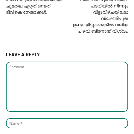
ചുമതല ഏറ്റത് ഒമ്പത്
പദവിയിൽ നിന്നും
ടിവികെ നേതാക്കൾ.
വിട്ടുവീഴ്ചയില്ല;
വ്യക്തിപൂജ
ഉണ്ടായിട്ടുണ്ടെങ്കിൽ വലിയ
പിഴവ്: ബിനോയ് വിശ്വം.
LEAVE A REPLY
Comment:
Nam