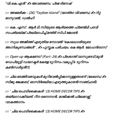
“വി.കെ.എൻ” ✍ അവതരണം: പ്രഭ ദിനേഷ്
അമേരിക്ക – (26) “Taybee island” (യാത്രാ വിവരണം) ✍ റിറ്റ
on
മാനുവൽ, ഡൽഹി
കെ .എസ് . ആർ.ടി.സിയുടെ ആദ്യത്തെ ഫ്രണ്ട്ലി പദവി
on
സപര്യയ്ക്ക് പ്രഖ്യാപിച്ച് മന്ത്രി സിപി ജോൺ
സുധ അജിത്ത് എഴുതിയ നോവൽ “കോലധാരിയുടെ
on
അഗ്നികുണ്ഡങ്ങള്‍” , ✍ പുസ്തക പരിചയം: കെ ആർ. മോഹൻദാസ്
Open up ആകണോ? (Part -24) ✍ പ്രശാന്ത് വാസുദേവ് (മുൻ
on
ഡെപ്യൂട്ടി ഡയറക്ടർ കേരള ടൂറിസം വകുപ്പ് & ടൂറിസം
കൺസൾട്ടൻ്റ്).
ചില മടങ്ങിവരവുകൾ മുറിവേൽപ്പിക്കാനുള്ളതാണ്! (ലേഖനം) ✍️
on
സിജു ജേക്കബ്, ഓസ്‌ട്രേലിയ (എഴുത്തുകാരൻ/സഞ്ചാരി)
‘ ചില പൊടിക്കൈകൾ ‘ (3) HOME DECOR TIPS ✍
on
തയ്യാറാക്കിയത്: റീന നൈനാൻ, മാജിക്കൽ ഫ്ലേവേഴ്സ്,
വാകത്താനം
‘ ചില പൊടിക്കൈകൾ ‘ (3) HOME DECOR TIPS ✍
on