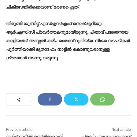
ചികിത്സയിരിക്കെയാണ് മരണപ്പെട്ടത്.
തിരുണ്ടി യൂണിറ്റ് എസ്എസ്എഫ് സെക്രട്ടറിയും
ആർ.എസ്.സി പ്രവർത്തകനുമായിരുന്നു. പിതാവ് പരേതനായ
കാളിയത്ത് അബ്ദു‌ൽ കരീം. മാതാവ് റുഖിയ്യ. നിയമ നടപടികൾ
പൂർത്തിയാക്കി മൃതദേഹം നാട്ടിൽ കൊണ്ടുവരാനുള്ള
ശ്രമങ്ങൾ നടന്നു വരുന്നു.
Previous article
Next article
തമിഴ്‌നാട്ടിൽ മന്ത്രിമാരായി
പ്രതിപക്ഷ ഉപനേതാവ്