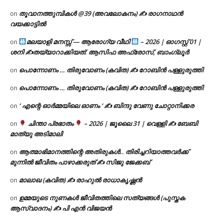
തൂവാനത്തുമ്പികൾ @39 (അവലോകനം) ✍ രാഗനാഥൻ
on
വയക്കാട്ടിൽ
മലയാളി മനസ്സ് — ആരോഗ്യ വീഥി
– 2026 | ഓഗസ്റ്റ് 01 |
on
ശനി ✍
തയ്യാറാക്കിയത്: ആസിഫ അഫ്രോസ്, ബാംഗ്ലൂർ
പൊന്നോണം … തിരുവോണം (കവിത) ✍ റോബിൻ പള്ളുരുത്തി
on
പൊന്നോണം … തിരുവോണം (കവിത) ✍ റോബിൻ പള്ളുരുത്തി
on
‘ എന്റെ ഓർമ്മയിലെ ഓണം ‘ ✍ ബിന്ദു വേണു ചോറ്റാനിക്കര
on
ചിന്താ പ്രഭാതം
– 2026 | ജൂലൈ 31 | വെള്ളി ✍
ബേബി
on
മാത്യു അടിമാലി
ആത്മാഭിമാനത്തിന്റെ അതിരുകൾ.. തിരിച്ചറിയാത്തവർക്ക്
on
മുന്നിൽ ജീവിതം പാഴാക്കരുത് ✍️ സിജു ജേക്കബ്
മാലാഖ (കവിത) ✍ രാഹുൽ രാധാകൃഷ്ണൻ
on
ഉമ്മയുടെ നുണകൾ ജീവിതത്തിലെ സത്യങ്ങൾ (പുസ്തക
on
ആസ്വാദനം) ✍ പി എൻ വിജയൻ