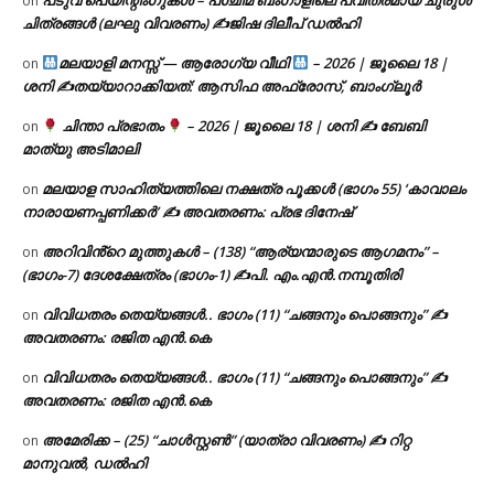
പടുവ പെയിന്റിംഗുകൾ – പശ്ചിമ ബംഗാളിലെ പവിത്രമായ ചുരുൾ
on
ചിത്രങ്ങൾ (ലഘു വിവരണം) ✍ജിഷ ദിലീപ് ഡൽഹി
മലയാളി മനസ്സ് — ആരോഗ്യ വീഥി
– 2026 | ജൂലൈ 18 |
on
ശനി ✍
തയ്യാറാക്കിയത്: ആസിഫ അഫ്രോസ്, ബാംഗ്ലൂർ
ചിന്താ പ്രഭാതം
– 2026 | ജൂലൈ 18 | ശനി ✍
ബേബി
on
മാത്യു അടിമാലി
മലയാള സാഹിത്യത്തിലെ നക്ഷത്ര പൂക്കൾ (ഭാഗം 55) ‘കാവാലം
on
നാരായണപ്പണിക്കർ’ ✍ അവതരണം: പ്രഭ ദിനേഷ്
അറിവിൻ്റെ മുത്തുകൾ – (138) “ആര്യന്മാരുടെ ആഗമനം” –
on
(ഭാഗം-7) ദേശക്ഷേത്രം (ഭാഗം-1) ✍പി. എം.എൻ.നമ്പൂതിരി
വിവിധതരം തെയ്യങ്ങൾ.. ഭാഗം (11) “ചങ്ങനും പൊങ്ങനും” ✍
on
അവതരണം: രജിത എൻ.കെ
വിവിധതരം തെയ്യങ്ങൾ.. ഭാഗം (11) “ചങ്ങനും പൊങ്ങനും” ✍
on
അവതരണം: രജിത എൻ.കെ
അമേരിക്ക – (25) “ചാൾസ്റ്റൺ” (യാത്രാ വിവരണം) ✍ റിറ്റ
on
മാനുവൽ, ഡൽഹി