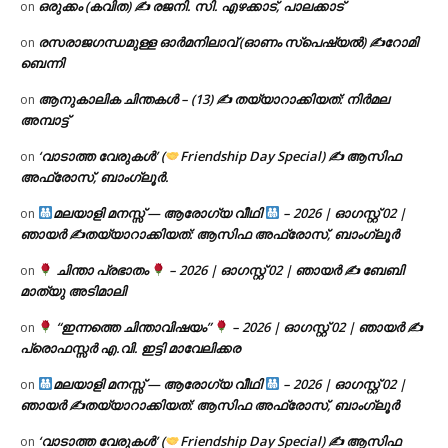
ഒരുക്കം (കവിത) ✍ രജനി. സി. എഴക്കാട്, പാലക്കാട്
on
രസരാജഗന്ധമുള്ള ഓർമനിലാവ് (ഓണം സ്‌പെഷ്യൽ) ✍റോമി
on
ബെന്നി
ആനുകാലിക ചിന്തകൾ – (13) ✍ തയ്യാറാക്കിയത്: നിർമല
on
അമ്പാട്ട്
‘വാടാത്ത വേരുകൾ’ (
Friendship Day Special) ✍ ആസിഫ
on
അഫ്രോസ്, ബാംഗ്ലൂർ.
മലയാളി മനസ്സ് — ആരോഗ്യ വീഥി
– 2026 | ഓഗസ്റ്റ് 02 |
on
ഞായർ ✍
തയ്യാറാക്കിയത്: ആസിഫ അഫ്രോസ്, ബാംഗ്ലൂർ
ചിന്താ പ്രഭാതം
– 2026 | ഓഗസ്റ്റ് 02 | ഞായർ ✍
ബേബി
on
മാത്യു അടിമാലി
“ഇന്നത്തെ ചിന്താവിഷയം”
– 2026 | ഓഗസ്റ്റ് 02 | ഞായർ ✍
on
പ്രൊഫസ്സർ എ.വി. ഇട്ടി മാവേലിക്കര
മലയാളി മനസ്സ് — ആരോഗ്യ വീഥി
– 2026 | ഓഗസ്റ്റ് 02 |
on
ഞായർ ✍
തയ്യാറാക്കിയത്: ആസിഫ അഫ്രോസ്, ബാംഗ്ലൂർ
‘വാടാത്ത വേരുകൾ’ (
Friendship Day Special) ✍ ആസിഫ
on