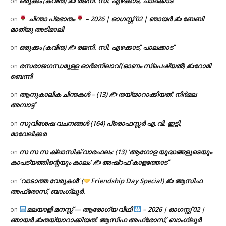
ഒരുക്കം (കവിത) ✍ രജനി. സി. എഴക്കാട്, പാലക്കാട്
on
ചിന്താ പ്രഭാതം
– 2026 | ഓഗസ്റ്റ് 02 | ഞായർ ✍
ബേബി
on
മാത്യു അടിമാലി
ഒരുക്കം (കവിത) ✍ രജനി. സി. എഴക്കാട്, പാലക്കാട്
on
രസരാജഗന്ധമുള്ള ഓർമനിലാവ് (ഓണം സ്‌പെഷ്യൽ) ✍റോമി
on
ബെന്നി
ആനുകാലിക ചിന്തകൾ – (13) ✍ തയ്യാറാക്കിയത്: നിർമല
on
അമ്പാട്ട്
സുവിശേഷ വചനങ്ങൾ (164) പ്രൊഫസ്സർ എ.വി. ഇട്ടി,
on
മാവേലിക്കര
സ സ സ ക്ലാസിക് വാരഫലം: (13) ‘ആഗോള യുദ്ധങ്ങളുടെയും
on
കാപട്യത്തിന്റെയും കാലം’ ✍ അഷ്റഫ് കാളത്തോട്
‘വാടാത്ത വേരുകൾ’ (
Friendship Day Special) ✍ ആസിഫ
on
അഫ്രോസ്, ബാംഗ്ലൂർ.
മലയാളി മനസ്സ് — ആരോഗ്യ വീഥി
– 2026 | ഓഗസ്റ്റ് 02 |
on
ഞായർ ✍
തയ്യാറാക്കിയത്: ആസിഫ അഫ്രോസ്, ബാംഗ്ലൂർ