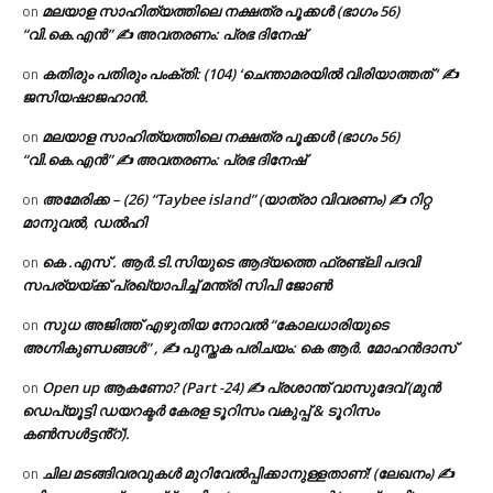
മലയാള സാഹിത്യത്തിലെ നക്ഷത്ര പൂക്കൾ (ഭാഗം 56)
on
“വി.കെ.എൻ” ✍ അവതരണം: പ്രഭ ദിനേഷ്
കതിരും പതിരും പംക്തി: (104) ‘ചെന്താമരയിൽ വിരിയാത്തത് ‘ ✍
on
ജസിയഷാജഹാൻ.
മലയാള സാഹിത്യത്തിലെ നക്ഷത്ര പൂക്കൾ (ഭാഗം 56)
on
“വി.കെ.എൻ” ✍ അവതരണം: പ്രഭ ദിനേഷ്
അമേരിക്ക – (26) “Taybee island” (യാത്രാ വിവരണം) ✍ റിറ്റ
on
മാനുവൽ, ഡൽഹി
കെ .എസ് . ആർ.ടി.സിയുടെ ആദ്യത്തെ ഫ്രണ്ട്ലി പദവി
on
സപര്യയ്ക്ക് പ്രഖ്യാപിച്ച് മന്ത്രി സിപി ജോൺ
സുധ അജിത്ത് എഴുതിയ നോവൽ “കോലധാരിയുടെ
on
അഗ്നികുണ്ഡങ്ങള്‍” , ✍ പുസ്തക പരിചയം: കെ ആർ. മോഹൻദാസ്
Open up ആകണോ? (Part -24) ✍ പ്രശാന്ത് വാസുദേവ് (മുൻ
on
ഡെപ്യൂട്ടി ഡയറക്ടർ കേരള ടൂറിസം വകുപ്പ് & ടൂറിസം
കൺസൾട്ടൻ്റ്).
ചില മടങ്ങിവരവുകൾ മുറിവേൽപ്പിക്കാനുള്ളതാണ്! (ലേഖനം) ✍️
on