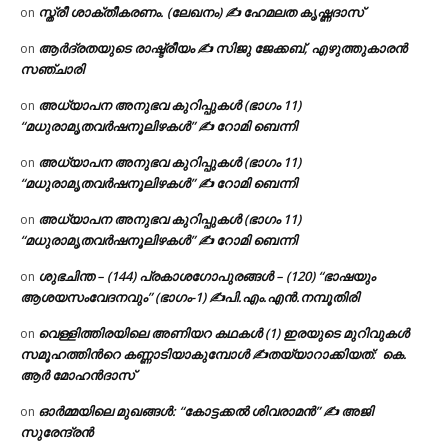
സ്ത്രീ ശാക്തീകരണം. (ലേഖനം) ✍ ഹേമലത കൃഷ്ണദാസ്
on
ആർദ്രതയുടെ രാഷ്ട്രീയം ✍️ സിജു ജേക്കബ്, എഴുത്തുകാരൻ
on
സഞ്ചാരി
അധ്യാപന അനുഭവ കുറിപ്പുകൾ (ഭാഗം 11)
on
“മധുരാമൃതവർഷനൂലിഴകൾ” ✍ റോമി ബെന്നി
അധ്യാപന അനുഭവ കുറിപ്പുകൾ (ഭാഗം 11)
on
“മധുരാമൃതവർഷനൂലിഴകൾ” ✍ റോമി ബെന്നി
അധ്യാപന അനുഭവ കുറിപ്പുകൾ (ഭാഗം 11)
on
“മധുരാമൃതവർഷനൂലിഴകൾ” ✍ റോമി ബെന്നി
ശുഭചിന്ത – (144) പ്രകാശഗോപുരങ്ങൾ – (120) “ഭാഷയും
on
ആശയസംവേദനവും” (ഭാഗം-1) ✍പി.എം.എൻ.നമ്പൂതിരി
വെള്ളിത്തിരയിലെ അണിയറ കഥകൾ (1) ഇരയുടെ മുറിവുകൾ
on
സമൂഹത്തിന്‍റെ കണ്ണാടിയാകുമ്പോൾ ✍തയ്യാറാക്കിയത്: കെ.
ആര്‍ മോഹന്‍ദാസ്
ഓർമ്മയിലെ മുഖങ്ങൾ: “കോട്ടക്കൽ ശിവരാമൻ” ✍ അജി
on
സുരേന്ദ്രൻ