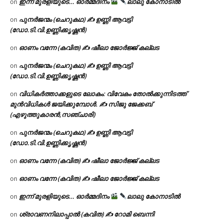
ഇന്ന് മുരളിയുടെ… ഓർമ്മദിനം
ലാലു കോനാടിൽ
on
പുനർജന്മം (ചെറുകഥ) ✍ ഉണ്ണി ആവട്ടി
on
(ഡോ.ടി.വി.ഉണ്ണിക്കൃഷ്ണൻ)
ഓണം വന്നേ (കവിത) ✍ ഷീലാ ജോർജ്ജ് കല്ലട
on
പുനർജന്മം (ചെറുകഥ) ✍ ഉണ്ണി ആവട്ടി
on
(ഡോ.ടി.വി.ഉണ്ണിക്കൃഷ്ണൻ)
വിധികർത്താക്കളുടെ ലോകം: വിവേകം തോൽക്കുന്നിടത്ത്
on
മുൻവിധികൾ ജയിക്കുമ്പോൾ. ✍️ സിജു ജേക്കബ്
(എഴുത്തുകാരൻ,സഞ്ചാരി)
പുനർജന്മം (ചെറുകഥ) ✍ ഉണ്ണി ആവട്ടി
on
(ഡോ.ടി.വി.ഉണ്ണിക്കൃഷ്ണൻ)
ഓണം വന്നേ (കവിത) ✍ ഷീലാ ജോർജ്ജ് കല്ലട
on
ഓണം വന്നേ (കവിത) ✍ ഷീലാ ജോർജ്ജ് കല്ലട
on
ഇന്ന് മുരളിയുടെ… ഓർമ്മദിനം
ലാലു കോനാടിൽ
on
ശ്രാവണനിലാപ്പാൽ (കവിത) ✍ റോമി ബെന്നി
on