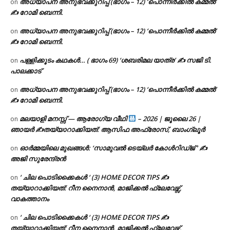
അധ്യാപന അനുഭവക്കുറിപ്പ് (ഭാഗം – 12) ‘പൊന്നീർക്കിൽ കമ്മൽ’
on
✍ റോമി ബെന്നി.
അധ്യാപന അനുഭവക്കുറിപ്പ് (ഭാഗം – 12) ‘പൊന്നീർക്കിൽ കമ്മൽ’
on
✍ റോമി ബെന്നി.
പള്ളിക്കൂടം കഥകൾ… ( ഭാഗം 69) ‘ശബരിമല യാത്ര’ ✍ സജി ടി.
on
പാലക്കാട്
അധ്യാപന അനുഭവക്കുറിപ്പ് (ഭാഗം – 12) ‘പൊന്നീർക്കിൽ കമ്മൽ’
on
✍ റോമി ബെന്നി.
മലയാളി മനസ്സ് — ആരോഗ്യ വീഥി
– 2026 | ജൂലൈ 26 |
on
ഞായർ ✍
തയ്യാറാക്കിയത്: ആസിഫ അഫ്രോസ്, ബാംഗ്ലൂർ
ഓർമ്മയിലെ മുഖങ്ങൾ: ‘സാമുവൽ ടെയ്ലർ കോൾറിഡ്ജ് ‘ ✍
on
അജി സുരേന്ദ്രൻ
‘ ചില പൊടിക്കൈകൾ ‘ (3) HOME DECOR TIPS ✍
on
തയ്യാറാക്കിയത്: റീന നൈനാൻ, മാജിക്കൽ ഫ്ലേവേഴ്സ്,
വാകത്താനം
‘ ചില പൊടിക്കൈകൾ ‘ (3) HOME DECOR TIPS ✍
on
തയ്യാറാക്കിയത്: റീന നൈനാൻ, മാജിക്കൽ ഫ്ലേവേഴ്സ്,