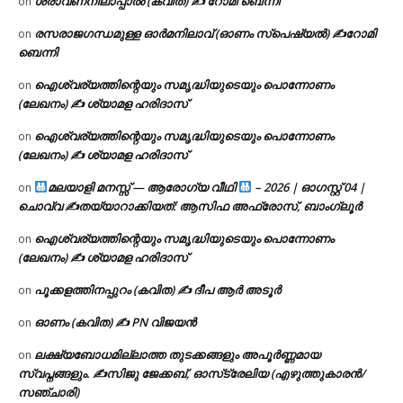
ശ്രാവണനിലാപ്പാൽ (കവിത) ✍ റോമി ബെന്നി
on
രസരാജഗന്ധമുള്ള ഓർമനിലാവ് (ഓണം സ്‌പെഷ്യൽ) ✍റോമി
on
ബെന്നി
ഐശ്വര്യത്തിന്റെയും സമൃദ്ധിയുടെയും പൊന്നോണം
on
(ലേഖനം) ✍ ശ്യാമള ഹരിദാസ്
ഐശ്വര്യത്തിന്റെയും സമൃദ്ധിയുടെയും പൊന്നോണം
on
(ലേഖനം) ✍ ശ്യാമള ഹരിദാസ്
മലയാളി മനസ്സ് — ആരോഗ്യ വീഥി
– 2026 | ഓഗസ്റ്റ് 04 |
on
ചൊവ്വ ✍
തയ്യാറാക്കിയത്: ആസിഫ അഫ്രോസ്, ബാംഗ്ലൂർ
ഐശ്വര്യത്തിന്റെയും സമൃദ്ധിയുടെയും പൊന്നോണം
on
(ലേഖനം) ✍ ശ്യാമള ഹരിദാസ്
പൂക്കളത്തിനപ്പുറം (കവിത) ✍ ദീപ ആർ അടൂർ
on
ഓണം (കവിത) ✍ PN വിജയൻ
on
ലക്ഷ്യബോധമില്ലാത്ത തുടക്കങ്ങളും അപൂർണ്ണമായ
on
സ്വപ്നങ്ങളും. ✍️സിജു ജേക്കബ്, ഓസ്‌ട്രേലിയ (എഴുത്തുകാരൻ/
സഞ്ചാരി)