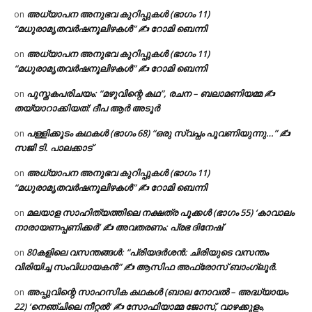
അധ്യാപന അനുഭവ കുറിപ്പുകൾ (ഭാഗം 11)
on
“മധുരാമൃതവർഷനൂലിഴകൾ” ✍ റോമി ബെന്നി
അധ്യാപന അനുഭവ കുറിപ്പുകൾ (ഭാഗം 11)
on
“മധുരാമൃതവർഷനൂലിഴകൾ” ✍ റോമി ബെന്നി
പുസ്തകപരിചയം: “മഴുവിന്റെ കഥ”, രചന – ബലാമണിയമ്മ ✍
on
തയ്യാറാക്കിയത്: ദീപ ആർ അടൂർ
പള്ളിക്കൂടം കഥകൾ (ഭാഗം 68) “ഒരു സ്വപ്നം പൂവണിയുന്നു…” ✍
on
സജി ടി. പാലക്കാട്
അധ്യാപന അനുഭവ കുറിപ്പുകൾ (ഭാഗം 11)
on
“മധുരാമൃതവർഷനൂലിഴകൾ” ✍ റോമി ബെന്നി
മലയാള സാഹിത്യത്തിലെ നക്ഷത്ര പൂക്കൾ (ഭാഗം 55) ‘കാവാലം
on
നാരായണപ്പണിക്കർ’ ✍ അവതരണം: പ്രഭ ദിനേഷ്
80കളിലെ വസന്തങ്ങൾ: “പ്രിയദർശൻ: ചിരിയുടെ വസന്തം
on
വിരിയിച്ച സംവിധായകൻ” ✍ ആസിഫ അഫ്രോസ് ബാംഗ്ലൂർ.
അപ്പുവിന്റെ സാഹസിക കഥകൾ (ബാല നോവൽ – അദ്ധ്യായം
on
22) ‘നെഞ്ചിലെ നീറ്റൽ’ ✍ സോഫിയാമ്മ ജോസ്, വാഴക്കുളം,