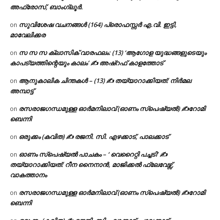
അഫ്രോസ്, ബാംഗ്ലൂർ.
സുവിശേഷ വചനങ്ങൾ (164) പ്രൊഫസ്സർ എ.വി. ഇട്ടി,
on
മാവേലിക്കര
സ സ സ ക്ലാസിക് വാരഫലം: (13) ‘ആഗോള യുദ്ധങ്ങളുടെയും
on
കാപട്യത്തിന്റെയും കാലം’ ✍ അഷ്റഫ് കാളത്തോട്
ആനുകാലിക ചിന്തകൾ – (13) ✍ തയ്യാറാക്കിയത്: നിർമല
on
അമ്പാട്ട്
രസരാജഗന്ധമുള്ള ഓർമനിലാവ് (ഓണം സ്‌പെഷ്യൽ) ✍റോമി
on
ബെന്നി
ഒരുക്കം (കവിത) ✍ രജനി. സി. എഴക്കാട്, പാലക്കാട്
on
ഓണം സ്പെഷ്യൽ പാചകം – ‘ വെറൈറ്റി പച്ചടി’ ✍
on
തയ്യാറാക്കിയത്: റീന നൈനാൻ, മാജിക്കൽ ഫ്ലേവേഴ്സ്,
വാകത്താനം
രസരാജഗന്ധമുള്ള ഓർമനിലാവ് (ഓണം സ്‌പെഷ്യൽ) ✍റോമി
on
ബെന്നി