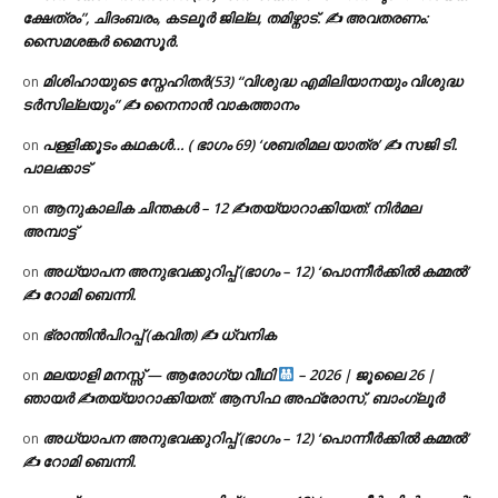
ക്ഷേത്രം”, ചിദംബരം, കടലൂർ ജില്ല, തമിഴ്നാട്. ✍ അവതരണം:
സൈമശങ്കർ മൈസൂർ.
മിശിഹായുടെ സ്നേഹിതർ(53) “വിശുദ്ധ എമിലിയാനയും വിശുദ്ധ
on
ടര്‍സില്ലയും” ✍ നൈനാൻ വാകത്താനം
പള്ളിക്കൂടം കഥകൾ… ( ഭാഗം 69) ‘ശബരിമല യാത്ര’ ✍ സജി ടി.
on
പാലക്കാട്
ആനുകാലിക ചിന്തകൾ – 12 ✍തയ്യാറാക്കിയത്: നിർമല
on
അമ്പാട്ട്
അധ്യാപന അനുഭവക്കുറിപ്പ് (ഭാഗം – 12) ‘പൊന്നീർക്കിൽ കമ്മൽ’
on
✍ റോമി ബെന്നി.
ഭ്രാന്തിൻപിറപ്പ് (കവിത) ✍ ധ്വനിക
on
മലയാളി മനസ്സ് — ആരോഗ്യ വീഥി
– 2026 | ജൂലൈ 26 |
on
ഞായർ ✍
തയ്യാറാക്കിയത്: ആസിഫ അഫ്രോസ്, ബാംഗ്ലൂർ
അധ്യാപന അനുഭവക്കുറിപ്പ് (ഭാഗം – 12) ‘പൊന്നീർക്കിൽ കമ്മൽ’
on
✍ റോമി ബെന്നി.