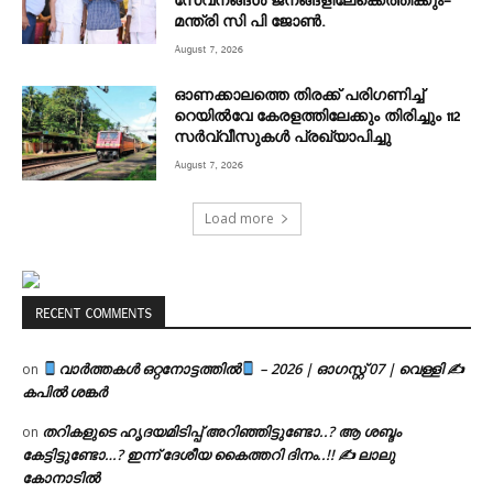
സേവനങ്ങൾ ജനങ്ങളിലേക്കെത്തിക്കും–
മന്ത്രി സി പി ജോൺ.
August 7, 2026
ഓണക്കാലത്തെ തിരക്ക് പരിഗണിച്ച്
റെയിൽവേ കേരളത്തിലേക്കും തിരിച്ചും 112
സർവ്വീസുകൾ പ്രഖ്യാപിച്ചു
August 7, 2026
Load more
RECENT COMMENTS
വാർത്തകൾ ഒറ്റനോട്ടത്തിൽ
– 2026 | ഓഗസ്റ്റ് 07 | വെള്ളി ✍
on
കപിൽ ശങ്കർ
തറികളുടെ ഹൃദയമിടിപ്പ് അറിഞ്ഞിട്ടുണ്ടോ..? ആ ശബ്ദം
on
കേട്ടിട്ടുണ്ടോ…? ഇന്ന് ദേശീയ കൈത്തറി ദിനം..!! ✍ ലാലു
കോനാടിൽ