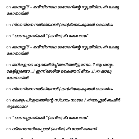
ഓഗസ്റ്റ് 𝟕 – രവീന്ദ്രനാഥ ടാഗോറിന്റെ സ്മൃതിദിനം ✍ ലാലു
on
കോനാടിൽ
നിലാവിനെ നൽകിയവൾ (കഥ)✍ജയകുമാരി കൊല്ലം
on
” ഓണപ്പുലരികൾ ” (കവിത) ✍ രേഖ രാജ്
on
ഓഗസ്റ്റ് 𝟕 – രവീന്ദ്രനാഥ ടാഗോറിന്റെ സ്മൃതിദിനം ✍ ലാലു
on
കോനാടിൽ
തറികളുടെ ഹൃദയമിടിപ്പ് അറിഞ്ഞിട്ടുണ്ടോ..? ആ ശബ്ദം
on
കേട്ടിട്ടുണ്ടോ…? ഇന്ന് ദേശീയ കൈത്തറി ദിനം..!! ✍ ലാലു
കോനാടിൽ
നിലാവിനെ നൽകിയവൾ (കഥ)✍ജയകുമാരി കൊല്ലം
on
കേരളം പ്രളയത്തിന്റെ സ്വന്തം നാടോ ? ✍️അഫ്സൽ ബഷീർ
on
തൃക്കോമല
” ഓണപ്പുലരികൾ ” (കവിത) ✍ രേഖ രാജ്
on
ശ്രാവണനിലാപ്പാൽ (കവിത) ✍ റോമി ബെന്നി
on