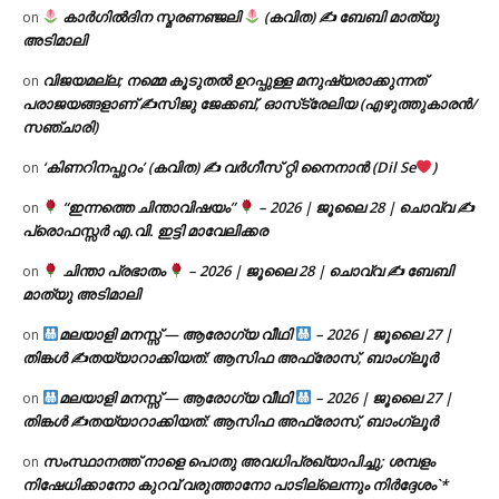
കാർഗിൽദിന സ്മരണഞ്ജലി
(കവിത) ✍ ബേബി മാത്യു
on
അടിമാലി
വിജയമല്ല; നമ്മെ കൂടുതൽ ഉറപ്പുള്ള മനുഷ്യരാക്കുന്നത്
on
പരാജയങ്ങളാണ് ✍️സിജു ജേക്കബ്, ഓസ്‌ട്രേലിയ (എഴുത്തുകാരൻ/
സഞ്ചാരി)
‘കിണറിനപ്പുറം’ (കവിത) ✍ വർഗീസ് റ്റി നൈനാൻ (Dil Se
)
on
“ഇന്നത്തെ ചിന്താവിഷയം”
– 2026 | ജൂലൈ 28 | ചൊവ്വ ✍
on
പ്രൊഫസ്സർ എ.വി. ഇട്ടി മാവേലിക്കര
ചിന്താ പ്രഭാതം
– 2026 | ജൂലൈ 28 | ചൊവ്വ ✍
ബേബി
on
മാത്യു അടിമാലി
മലയാളി മനസ്സ് — ആരോഗ്യ വീഥി
– 2026 | ജൂലൈ 27 |
on
തിങ്കൾ ✍
തയ്യാറാക്കിയത്: ആസിഫ അഫ്രോസ്, ബാംഗ്ലൂർ
മലയാളി മനസ്സ് — ആരോഗ്യ വീഥി
– 2026 | ജൂലൈ 27 |
on
തിങ്കൾ ✍
തയ്യാറാക്കിയത്: ആസിഫ അഫ്രോസ്, ബാംഗ്ലൂർ
സംസ്ഥാനത്ത് നാളെ പൊതു അവധിപ്രഖ്യാപിച്ചു; ശമ്പളം
on
നിഷേധിക്കാനോ കുറവ് വരുത്താനോ പാടില്ലെന്നും നിർദ്ദേശം`*