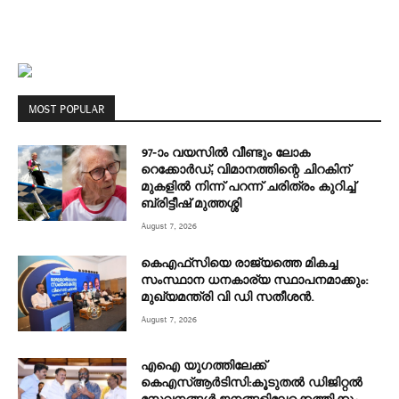
MOST POPULAR
97-ാം വയസിൽ വീണ്ടും ലോക
റെക്കോർഡ്; വിമാനത്തിന്റെ ചിറകിന്
മുകളിൽ നിന്ന് പറന്ന് ചരിത്രം കുറിച്ച്
ബ്രിട്ടീഷ് മുത്തശ്ശി
August 7, 2026
കെഎഫ്‌സിയെ രാജ്യത്തെ മികച്ച
സംസ്ഥാന ധനകാര്യ സ്ഥാപനമാക്കും:
മുഖ്യമന്ത്രി വി ഡി സതീശൻ.
August 7, 2026
എഐ യുഗത്തിലേക്ക്
കെഎസ്ആർടിസി:കൂടുതൽ ഡിജിറ്റൽ