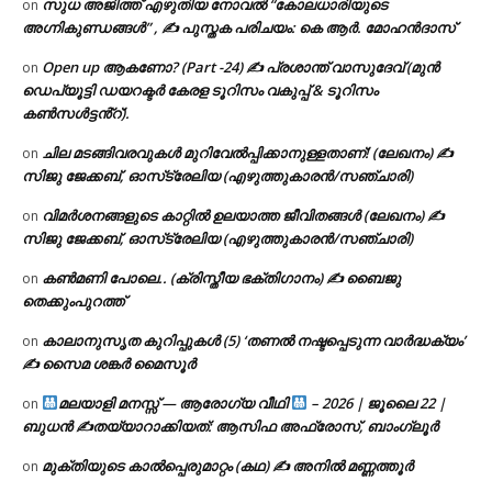
സുധ അജിത്ത് എഴുതിയ നോവൽ “കോലധാരിയുടെ
on
അഗ്നികുണ്ഡങ്ങള്‍” , ✍ പുസ്തക പരിചയം: കെ ആർ. മോഹൻദാസ്
Open up ആകണോ? (Part -24) ✍ പ്രശാന്ത് വാസുദേവ് (മുൻ
on
ഡെപ്യൂട്ടി ഡയറക്ടർ കേരള ടൂറിസം വകുപ്പ് & ടൂറിസം
കൺസൾട്ടൻ്റ്).
ചില മടങ്ങിവരവുകൾ മുറിവേൽപ്പിക്കാനുള്ളതാണ്! (ലേഖനം) ✍️
on
സിജു ജേക്കബ്, ഓസ്‌ട്രേലിയ (എഴുത്തുകാരൻ/സഞ്ചാരി)
വിമർശനങ്ങളുടെ കാറ്റിൽ ഉലയാത്ത ജീവിതങ്ങൾ (ലേഖനം) ✍️
on
സിജു ജേക്കബ്, ഓസ്‌ട്രേലിയ (എഴുത്തുകാരൻ/സഞ്ചാരി)
കൺമണി പോലെ.. (ക്രിസ്തീയ ഭക്തിഗാനം) ✍ ബൈജു
on
തെക്കുംപുറത്ത്
കാലാനുസൃത കുറിപ്പുകൾ (5) ‘തണൽ നഷ്ടപ്പെടുന്ന വാർദ്ധക്യം’
on
✍ സൈമ ശങ്കർ മൈസൂർ
മലയാളി മനസ്സ് — ആരോഗ്യ വീഥി
– 2026 | ജൂലൈ 22 |
on
ബുധൻ ✍
തയ്യാറാക്കിയത്: ആസിഫ അഫ്രോസ്, ബാംഗ്ലൂർ
മുക്തിയുടെ കാൽപ്പെരുമാറ്റം (കഥ) ✍ അനിൽ മണ്ണത്തൂർ
on