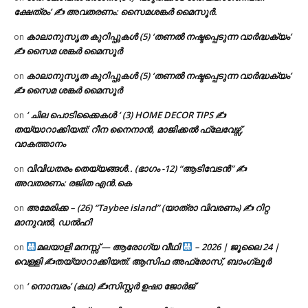
ക്ഷേത്രം’ ✍ അവതരണം: സൈമശങ്കർ മൈസൂർ.
കാലാനുസൃത കുറിപ്പുകൾ (5) ‘തണൽ നഷ്ടപ്പെടുന്ന വാർദ്ധക്യം’
on
✍ സൈമ ശങ്കർ മൈസൂർ
കാലാനുസൃത കുറിപ്പുകൾ (5) ‘തണൽ നഷ്ടപ്പെടുന്ന വാർദ്ധക്യം’
on
✍ സൈമ ശങ്കർ മൈസൂർ
‘ ചില പൊടിക്കൈകൾ ‘ (3) HOME DECOR TIPS ✍
on
തയ്യാറാക്കിയത്: റീന നൈനാൻ, മാജിക്കൽ ഫ്ലേവേഴ്സ്,
വാകത്താനം
വിവിധതരം തെയ്യങ്ങൾ.. (ഭാഗം -12) “ആടിവേടൻ” ✍
on
അവതരണം: രജിത എൻ.കെ
അമേരിക്ക – (26) “Taybee island” (യാത്രാ വിവരണം) ✍ റിറ്റ
on
മാനുവൽ, ഡൽഹി
മലയാളി മനസ്സ് — ആരോഗ്യ വീഥി
– 2026 | ജൂലൈ 24 |
on
വെള്ളി ✍
തയ്യാറാക്കിയത്: ആസിഫ അഫ്രോസ്, ബാംഗ്ലൂർ
‘ നൊമ്പരം’ (കഥ) ✍സിസ്റ്റർ ഉഷാ ജോർജ്
on