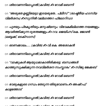
ശ്രാവണനിലാപ്പാൽ (കവിത) ✍ റോമി ബെന്നി
on
“അരുതേ ഉണ്ണിയേട്ടാ ഇടയരുതേ.. പ്ലീസ് ” (രാഷ്ട്രീയ ഹാസ്യ
on
വിമർശനം) ✍സുനിൽ വല്ലാത്തറ ഫ്ലോറിഡാ
പുഴയും പ്രകൃതിയും മനുഷ്യനും: വിവേകമില്ലാത്ത നയങ്ങളും
on
ആവർത്തിക്കുന്ന ദുരന്തങ്ങളും ✍ റവ. ജെയിംസ് കെ. ജോൺ
(ലബ്ബക്ക്, ടെക്സാസ്)
ഓണക്കാലം….. (കവിത) ✍ വി.കെ. അശോകൻ
on
ശ്രാവണനിലാപ്പാൽ (കവിത) ✍ റോമി ബെന്നി
on
“വാക്കുകൾ ആയുധമാകാതിരിക്കട്ടെ: ബന്ധങ്ങൾ
on
കാത്തുസൂക്ഷിക്കുന്ന നവവിമർശന സംസ്കാരം” ✍️ സിജു ജേക്കബ്
ശ്രാവണനിലാപ്പാൽ (കവിത) ✍ റോമി ബെന്നി
on
വേരുകളുടെ ഗന്ധം തേടുന്ന തിരുവോണം ✍ അഷ്റഫ്
on
കാളത്തോട്
ശ്രാവണനിലാപ്പാൽ (കവിത) ✍ റോമി ബെന്നി
on