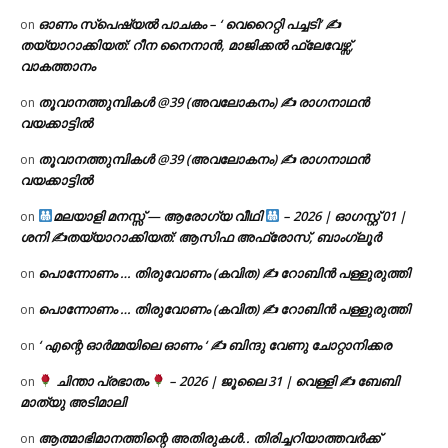
ഓണം സ്പെഷ്യൽ പാചകം – ‘ വെറൈറ്റി പച്ചടി’ ✍
on
തയ്യാറാക്കിയത്: റീന നൈനാൻ, മാജിക്കൽ ഫ്ലേവേഴ്സ്,
വാകത്താനം
തൂവാനത്തുമ്പികൾ @39 (അവലോകനം) ✍ രാഗനാഥൻ
on
വയക്കാട്ടിൽ
തൂവാനത്തുമ്പികൾ @39 (അവലോകനം) ✍ രാഗനാഥൻ
on
വയക്കാട്ടിൽ
മലയാളി മനസ്സ് — ആരോഗ്യ വീഥി
– 2026 | ഓഗസ്റ്റ് 01 |
on
ശനി ✍
തയ്യാറാക്കിയത്: ആസിഫ അഫ്രോസ്, ബാംഗ്ലൂർ
പൊന്നോണം … തിരുവോണം (കവിത) ✍ റോബിൻ പള്ളുരുത്തി
on
പൊന്നോണം … തിരുവോണം (കവിത) ✍ റോബിൻ പള്ളുരുത്തി
on
‘ എന്റെ ഓർമ്മയിലെ ഓണം ‘ ✍ ബിന്ദു വേണു ചോറ്റാനിക്കര
on
ചിന്താ പ്രഭാതം
– 2026 | ജൂലൈ 31 | വെള്ളി ✍
ബേബി
on
മാത്യു അടിമാലി
ആത്മാഭിമാനത്തിന്റെ അതിരുകൾ.. തിരിച്ചറിയാത്തവർക്ക്
on