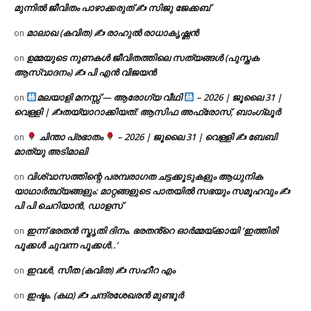
മുന്നിൽ ജീവിതം പാഴാക്കരുത് ✍️ സിജു ജേക്കബ്
മാലാഖ (കവിത) ✍ രാഹുൽ രാധാകൃഷ്ണൻ
on
ഉമ്മയുടെ നുണകൾ ജീവിതത്തിലെ സത്യങ്ങൾ (പുസ്തക
on
ആസ്വാദനം) ✍ പി എൻ വിജയൻ
മലയാളി മനസ്സ് — ആരോഗ്യ വീഥി
– 2026 | ജൂലൈ 31 |
on
വെള്ളി | ✍
തയ്യാറാക്കിയത്: ആസിഫ അഫ്രോസ്, ബാംഗ്ലൂർ
ചിന്താ പ്രഭാതം
– 2026 | ജൂലൈ 31 | വെള്ളി ✍
ബേബി
on
മാത്യു അടിമാലി
വിശ്വാസത്തിന്റെ പരമ്പരാഗത ചട്ടക്കൂടുകളും ആധുനിക
on
യാഥാർത്ഥ്യങ്ങളും: മാറ്റങ്ങളുടെ പാതയിൽ സഭയും സമൂഹവും ✍
പി പി ചെറിയാൻ, ഡാളസ്
ഇന്ന് ഭരതൻ സ്മൃതി ദിനം. ഭരതൻ്റെ ഓർമ്മയ്ക്കായി ‘ഇത്തിരി
on
പൂക്കൾ ചുവന്ന പൂക്കൾ..’
ഇവൾ, സീത (കവിത) ✍ സഹീറ എം
on
ഇഷ്ടം. (കഥ) ✍ ചന്ദ്രശേഖരൻ മുണ്ടൂർ
on