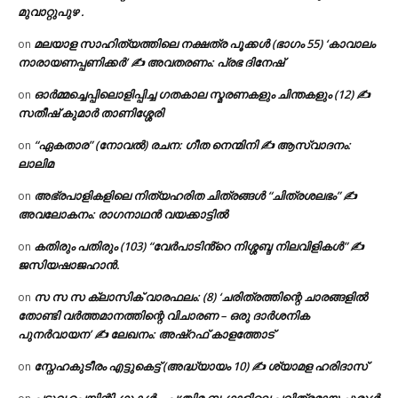
മുവാറ്റുപുഴ .
മലയാള സാഹിത്യത്തിലെ നക്ഷത്ര പൂക്കൾ (ഭാഗം 55) ‘കാവാലം
on
നാരായണപ്പണിക്കർ’ ✍ അവതരണം: പ്രഭ ദിനേഷ്
ഓർമ്മച്ചെപ്പിലൊളിപ്പിച്ച ഗതകാല സ്മരണകളും ചിന്തകളും (12) ✍
on
സതീഷ് കുമാർ താണിശ്ശേരി
“ഏകതാര” (നോവൽ) രചന: ഗീത നെന്മിനി ✍ ആസ്വാദനം:
on
ലാലിമ
അഭ്രപാളികളിലെ നിത്യഹരിത ചിത്രങ്ങൾ “ചിത്രശലഭം” ✍
on
അവലോകനം: രാഗനാഥൻ വയക്കാട്ടിൽ
കതിരും പതിരും (103) “വേർപാടിൻ്റെ നിശ്ശബ്ദ നിലവിളികൾ” ✍
on
ജസിയഷാജഹാൻ.
സ സ സ ക്ലാസിക് വാരഫലം: (8) ‘ചരിത്രത്തിന്റെ ചാരങ്ങളിൽ
on
തോണ്ടി വർത്തമാനത്തിന്റെ വിചാരണ – ഒരു ദാർശനിക
പുനർവായന’ ✍ ലേഖനം: അഷ്റഫ് കാളത്തോട്
സ്നേഹകുടീരം എട്ടുകെട്ട് (അദ്ധ്യായം 10) ✍ ശ്യാമള ഹരിദാസ്
on