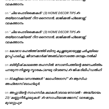
വാകത്താനം
‘ ചില പൊടിക്കൈകൾ ‘ (3) HOME DECOR TIPS ✍
on
തയ്യാറാക്കിയത്: റീന നൈനാൻ, മാജിക്കൽ ഫ്ലേവേഴ്സ്,
വാകത്താനം
‘ ചില പൊടിക്കൈകൾ ‘ (3) HOME DECOR TIPS ✍
on
തയ്യാറാക്കിയത്: റീന നൈനാൻ, മാജിക്കൽ ഫ്ലേവേഴ്സ്,
വാകത്താനം
കോറോ ഹെൽത്ത് മന്ത്രി ബിന്ദു കൃഷ്ണയുമായുള്ള ചർച്ചയിലെ
on
ഉറപ്പ് പാലിച്ചു, ജീവനക്കാർക്ക് അഞ്ച് മാസത്തെ ശമ്പളം നൽകി
ബ്രിട്ടീഷ് കാലത്തെ തഹസിൽ: സോണിപത്തിന്റെ ഭരണചരിത്രം
on
പറയുന്ന നിശ്ശബ്ദ സ്മാരകം (ലഘു വിവരണം) ✍ ജിഷ ദിലീപ് ഡൽഹി
80കളിലെ വസന്തങ്ങൾ ” ലോഹിതദാസ് ” ✍ ആസിഫ
on
അഫ്രോസ് ബാംഗ്ലൂർ.
അപ്പുവിന്റെ സാഹസിക കഥകൾ (ബാല നോവൽ – അദ്ധ്യായം
on
23) ‘കണ്ണുനീർച്ചാലുകൾ ‘ ✍ സോഫിയാമ്മ ജോസ്, വാഴക്കുളം,
മുവാറ്റുപുഴ