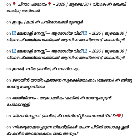
ചിന്താ പ്രഭാതം
– 2026 | ജൂലൈ 30 | വ്യാഴം ✍
ബേബി
on
മാത്യു അടിമാലി
ഇഷ്ടം. (കഥ) ✍ ചന്ദ്രശേഖരൻ മുണ്ടൂർ
on
മലയാളി മനസ്സ് — ആരോഗ്യ വീഥി
– 2026 | ജൂലൈ 30 |
on
വ്യാഴം ✍
തയ്യാറാക്കിയത്: ആസിഫ അഫ്രോസ്, ബാംഗ്ലൂർ
മലയാളി മനസ്സ് — ആരോഗ്യ വീഥി
– 2026 | ജൂലൈ 30 |
on
വ്യാഴം ✍
തയ്യാറാക്കിയത്: ആസിഫ അഫ്രോസ്, ബാംഗ്ലൂർ
ഇവൾ, സീത (കവിത) ✍ സഹീറ എം
on
ട്രെയിൻ യാത്ര എങ്ങനെ സുരക്ഷിതമാക്കാം (ലേഖനം) ✍ ബിന്ദു
on
വേണു ചോറ്റാനിക്കര
അതിജീവനം – ആപേക്ഷികം (കവിത) ✍ വേണുക്കുട്ടൻ
on
ചേരാവെള്ളി
‘കിണറിനപ്പുറം’ (കവിത) ✍ വർഗീസ് റ്റി നൈനാൻ (Dil Se
)
on
‘നിശബ്ദമാക്കപ്പെടുന്ന നിലവിളികൾ’ രചന: പ്രീതി രാധാകൃഷ്ണൻ.
on
✍ കവിത അവലോകനം: മായ അനൂപ്