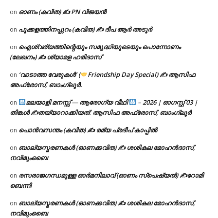
ഓണം (കവിത) ✍ PN വിജയൻ
on
പൂക്കളത്തിനപ്പുറം (കവിത) ✍ ദീപ ആർ അടൂർ
on
ഐശ്വര്യത്തിന്റെയും സമൃദ്ധിയുടെയും പൊന്നോണം
on
(ലേഖനം) ✍ ശ്യാമള ഹരിദാസ്
‘വാടാത്ത വേരുകൾ’ (
Friendship Day Special) ✍ ആസിഫ
on
അഫ്രോസ്, ബാംഗ്ലൂർ.
മലയാളി മനസ്സ് — ആരോഗ്യ വീഥി
– 2026 | ഓഗസ്റ്റ് 03 |
on
തിങ്കൾ ✍
തയ്യാറാക്കിയത്: ആസിഫ അഫ്രോസ്, ബാംഗ്ലൂർ
പൊൻവസന്തം (കവിത) ✍ രമ്യ പ്രദീപ് കാപ്പിൽ
on
ബാല്യസ്മരണകൾ (ഓണക്കവിത) ✍ ശശികല മോഹൻദാസ്,
on
നവിമുംബൈ
രസരാജഗന്ധമുള്ള ഓർമനിലാവ് (ഓണം സ്‌പെഷ്യൽ) ✍റോമി
on
ബെന്നി
ബാല്യസ്മരണകൾ (ഓണക്കവിത) ✍ ശശികല മോഹൻദാസ്,
on
നവിമുംബൈ