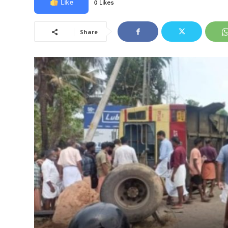
Like
0 Likes
Share