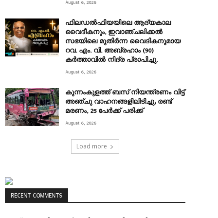
August 6, 2026
ഫിലഡൽഫിയയിലെ ആദ്യകാല
വൈദീകനും, ഇവാഞ്ചലിക്കൽ
സഭയിലെ മുതിർന്ന വൈദികനുമായ
റവ. എം. വി. അബ്രഹാം (90)
കർത്താവിൽ നിദ്ര പ്രാപിച്ചു.
August 6, 2026
കുന്നംകുളത്ത് ബസ് നിയന്ത്രണം വിട്ട്
അഞ്ചു വാഹനങ്ങളിലിടിച്ചു; രണ്ട്
മരണം, 25 പേർക്ക് പരിക്ക്
August 6, 2026
Load more
RECENT COMMENTS