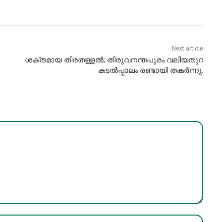
Next article
ശക്തമായ തിരതള്ളല്‍; തിരുവനന്തപുരം വലിയതുറ
കടൽപ്പാലം രണ്ടായി തകർന്നു.
Name:*