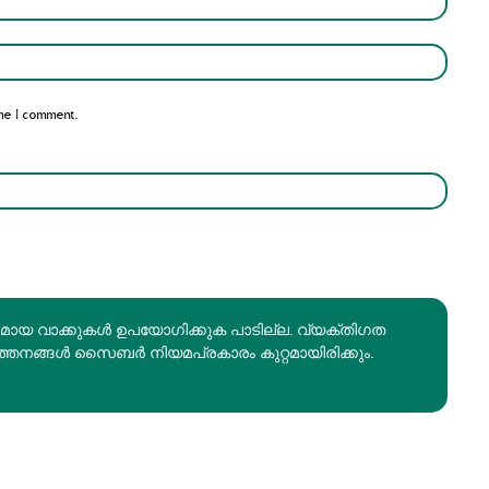
Email:*
me I comment.
രമായ വാക്കുകൾ ഉപയോഗിക്കുക പാടില്ല. വ്യക്തിഗത
ത്തനങ്ങൾ സൈബർ നിയമപ്രകാരം കുറ്റമായിരിക്കും.