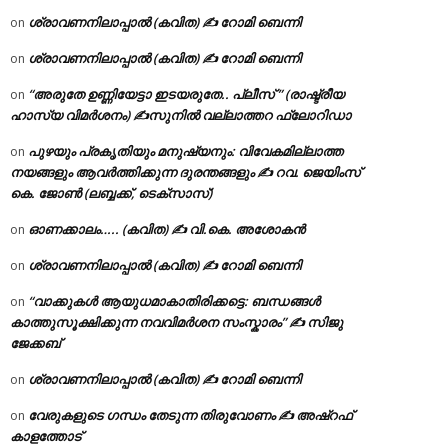
ശ്രാവണനിലാപ്പാൽ (കവിത) ✍ റോമി ബെന്നി
on
ശ്രാവണനിലാപ്പാൽ (കവിത) ✍ റോമി ബെന്നി
on
“അരുതേ ഉണ്ണിയേട്ടാ ഇടയരുതേ.. പ്ലീസ് ” (രാഷ്ട്രീയ
on
ഹാസ്യ വിമർശനം) ✍സുനിൽ വല്ലാത്തറ ഫ്ലോറിഡാ
പുഴയും പ്രകൃതിയും മനുഷ്യനും: വിവേകമില്ലാത്ത
on
നയങ്ങളും ആവർത്തിക്കുന്ന ദുരന്തങ്ങളും ✍ റവ. ജെയിംസ്
കെ. ജോൺ (ലബ്ബക്ക്, ടെക്സാസ്)
ഓണക്കാലം….. (കവിത) ✍ വി.കെ. അശോകൻ
on
ശ്രാവണനിലാപ്പാൽ (കവിത) ✍ റോമി ബെന്നി
on
“വാക്കുകൾ ആയുധമാകാതിരിക്കട്ടെ: ബന്ധങ്ങൾ
on
കാത്തുസൂക്ഷിക്കുന്ന നവവിമർശന സംസ്കാരം” ✍️ സിജു
ജേക്കബ്
ശ്രാവണനിലാപ്പാൽ (കവിത) ✍ റോമി ബെന്നി
on
വേരുകളുടെ ഗന്ധം തേടുന്ന തിരുവോണം ✍ അഷ്റഫ്
on
കാളത്തോട്