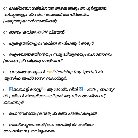
ലക്ഷ്യബോധമില്ലാത്ത തുടക്കങ്ങളും അപൂർണ്ണമായ
on
സ്വപ്നങ്ങളും. ✍️സിജു ജേക്കബ്, ഓസ്‌ട്രേലിയ
(എഴുത്തുകാരൻ/സഞ്ചാരി)
ഓണം (കവിത) ✍ PN വിജയൻ
on
പൂക്കളത്തിനപ്പുറം (കവിത) ✍ ദീപ ആർ അടൂർ
on
ഐശ്വര്യത്തിന്റെയും സമൃദ്ധിയുടെയും പൊന്നോണം
on
(ലേഖനം) ✍ ശ്യാമള ഹരിദാസ്
‘വാടാത്ത വേരുകൾ’ (
Friendship Day Special) ✍
on
ആസിഫ അഫ്രോസ്, ബാംഗ്ലൂർ.
മലയാളി മനസ്സ് — ആരോഗ്യ വീഥി
– 2026 | ഓഗസ്റ്റ്
on
03 | തിങ്കൾ ✍
തയ്യാറാക്കിയത്: ആസിഫ അഫ്രോസ്,
ബാംഗ്ലൂർ
പൊൻവസന്തം (കവിത) ✍ രമ്യ പ്രദീപ് കാപ്പിൽ
on
ബാല്യസ്മരണകൾ (ഓണക്കവിത) ✍ ശശികല
on
മോഹൻദാസ്, നവിമുംബൈ