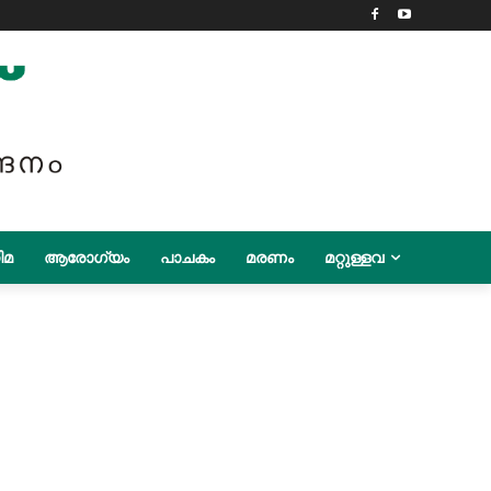
ിമ
ആരോഗ്യം
പാചകം
മരണം
മറ്റുള്ളവ