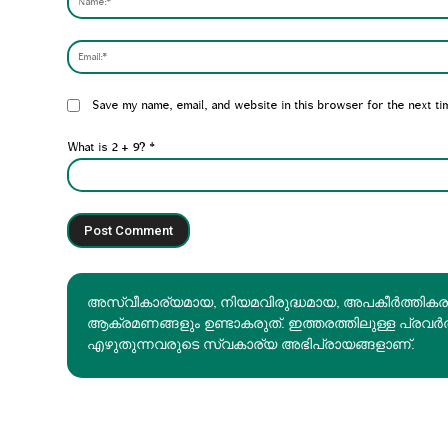
Website:
Save my name, email, and website in this browser for the next ti
What is 2 + 9?
*
അസ്വീകാര്യമായ, നിയമവിരുദ്ധമായ, അപകീര്‍ത്തിക
ആക്രമണങ്ങളും ഉണ്ടാകരുത്. ഇത്തരത്തിലുള്ള പ്രവർ
എഴുതുന്നവരുടെ സ്വകാര്യ അഭിപ്രായങ്ങളാണ്.