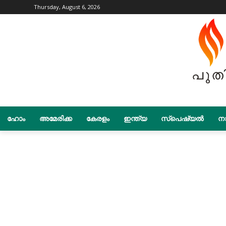
Thursday, August 6, 2026
ഹോം
അമേരിക്ക
കേരളം
ഇന്ത്യ
സ്പെഷ്യൽ
നാ