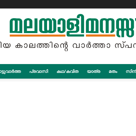
ട്ടുവാർത്ത
പ്രവാസി
കഥ/കവിത
യാത്ര
മതം
സിന