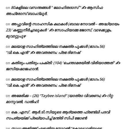
80കളിലെ വസന്തങ്ങൾ ” ലോഹിതദാസ് ” ✍ ആസിഫ
on
അഫ്രോസ് ബാംഗ്ലൂർ.
അപ്പുവിന്റെ സാഹസിക കഥകൾ (ബാല നോവൽ – അദ്ധ്യായം
on
23) ‘കണ്ണുനീർച്ചാലുകൾ ‘ ✍ സോഫിയാമ്മ ജോസ്, വാഴക്കുളം,
മുവാറ്റുപുഴ
മലയാള സാഹിത്യത്തിലെ നക്ഷത്ര പൂക്കൾ (ഭാഗം 56)
on
“വി.കെ.എൻ” ✍ അവതരണം: പ്രഭ ദിനേഷ്
കതിരും പതിരും പംക്തി: (104) ‘ചെന്താമരയിൽ വിരിയാത്തത് ‘ ✍
on
ജസിയഷാജഹാൻ.
മലയാള സാഹിത്യത്തിലെ നക്ഷത്ര പൂക്കൾ (ഭാഗം 56)
on
“വി.കെ.എൻ” ✍ അവതരണം: പ്രഭ ദിനേഷ്
അമേരിക്ക – (26) “Taybee island” (യാത്രാ വിവരണം) ✍ റിറ്റ
on
മാനുവൽ, ഡൽഹി
കെ .എസ് . ആർ.ടി.സിയുടെ ആദ്യത്തെ ഫ്രണ്ട്ലി പദവി
on
സപര്യയ്ക്ക് പ്രഖ്യാപിച്ച് മന്ത്രി സിപി ജോൺ
സുധ അജിത്ത് എഴുതിയ നോവൽ “കോലധാരിയുടെ
on