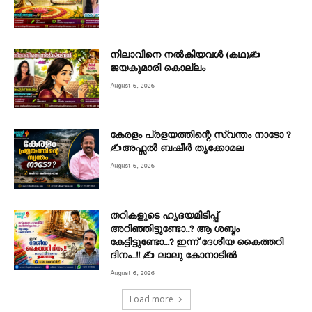
നിലാവിനെ നൽകിയവൾ (കഥ)✍
ജയകുമാരി കൊല്ലം
August 6, 2026
കേരളം പ്രളയത്തിന്റെ സ്വന്തം നാടോ ?
✍️അഫ്സൽ ബഷീർ തൃക്കോമല
August 6, 2026
തറികളുടെ ഹൃദയമിടിപ്പ്
അറിഞ്ഞിട്ടുണ്ടോ..? ആ ശബ്ദം
കേട്ടിട്ടുണ്ടോ…? ഇന്ന് ദേശീയ കൈത്തറി
ദിനം..!! ✍ ലാലു കോനാടിൽ
August 6, 2026
Load more