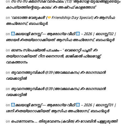
സ സ സ ക്ലാസിക് വാരഫലം: (13) ‘ആഗോള യുദ്ധങ്ങളുടെയും
on
കാപട്യത്തിന്റെയും കാലം’ ✍ അഷ്റഫ് കാളത്തോട്
‘വാടാത്ത വേരുകൾ’ (
Friendship Day Special) ✍ ആസിഫ
on
അഫ്രോസ്, ബാംഗ്ലൂർ.
മലയാളി മനസ്സ് — ആരോഗ്യ വീഥി
– 2026 | ഓഗസ്റ്റ് 02 |
on
ഞായർ ✍
തയ്യാറാക്കിയത്: ആസിഫ അഫ്രോസ്, ബാംഗ്ലൂർ
ഓണം സ്പെഷ്യൽ പാചകം – ‘ വെറൈറ്റി പച്ചടി’ ✍
on
തയ്യാറാക്കിയത്: റീന നൈനാൻ, മാജിക്കൽ ഫ്ലേവേഴ്സ്,
വാകത്താനം
തൂവാനത്തുമ്പികൾ @39 (അവലോകനം) ✍ രാഗനാഥൻ
on
വയക്കാട്ടിൽ
തൂവാനത്തുമ്പികൾ @39 (അവലോകനം) ✍ രാഗനാഥൻ
on
വയക്കാട്ടിൽ
മലയാളി മനസ്സ് — ആരോഗ്യ വീഥി
– 2026 | ഓഗസ്റ്റ് 01 |
on
ശനി ✍
തയ്യാറാക്കിയത്: ആസിഫ അഫ്രോസ്, ബാംഗ്ലൂർ
പൊന്നോണം … തിരുവോണം (കവിത) ✍ റോബിൻ പള്ളുരുത്തി
on