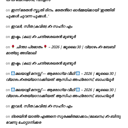
ഇന്ന് ഭരതൻ സ്മൃതി ദിനം. ഭരതൻ്റെ ഓർമ്മയ്ക്കായി ‘ഇത്തിരി
on
പൂക്കൾ ചുവന്ന പൂക്കൾ..’
ഇവൾ, സീത (കവിത) ✍ സഹീറ എം
on
ഇഷ്ടം. (കഥ) ✍ ചന്ദ്രശേഖരൻ മുണ്ടൂർ
on
ചിന്താ പ്രഭാതം
– 2026 | ജൂലൈ 30 | വ്യാഴം ✍
ബേബി
on
മാത്യു അടിമാലി
ഇഷ്ടം. (കഥ) ✍ ചന്ദ്രശേഖരൻ മുണ്ടൂർ
on
മലയാളി മനസ്സ് — ആരോഗ്യ വീഥി
– 2026 | ജൂലൈ 30 |
on
വ്യാഴം ✍
തയ്യാറാക്കിയത്: ആസിഫ അഫ്രോസ്, ബാംഗ്ലൂർ
മലയാളി മനസ്സ് — ആരോഗ്യ വീഥി
– 2026 | ജൂലൈ 30 |
on
വ്യാഴം ✍
തയ്യാറാക്കിയത്: ആസിഫ അഫ്രോസ്, ബാംഗ്ലൂർ
ഇവൾ, സീത (കവിത) ✍ സഹീറ എം
on
ട്രെയിൻ യാത്ര എങ്ങനെ സുരക്ഷിതമാക്കാം (ലേഖനം) ✍ ബിന്ദു
on
വേണു ചോറ്റാനിക്കര