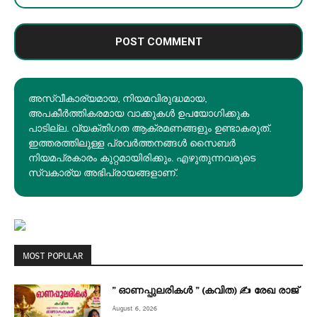
അസ്വീകാര്യമായ, നിയമവിരുദ്ധമായ,
അപകീര്‍ത്തികരമായ വാക്കുകൾ ഉപയോഗിക്കുക
പാടില്ല. വ്യക്തിഗത ആക്രമണങ്ങളും ഉണ്ടാകരുത്.
ഇത്തരത്തിലുള്ള പ്രവർത്തനങ്ങൾ സൈബർ
നിയമപ്രകാരം കുറ്റമായിരിക്കും. എഴുതുന്നവരുടെ
സ്വകാര്യ അഭിപ്രായങ്ങളാണ്.
MOST POPULAR
” ഓണപ്പുലരികൾ ” (കവിത) ✍ രേഖ രാജ്
August 6, 2026