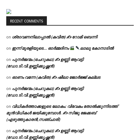
RECENT COMMENTS
ശ്രാവണനിലാപ്പാൽ (കവിത) ✍ റോമി ബെന്നി
on
ഇന്ന് മുരളിയുടെ… ഓർമ്മദിനം
ലാലു കോനാടിൽ
on
പുനർജന്മം (ചെറുകഥ) ✍ ഉണ്ണി ആവട്ടി
on
(ഡോ.ടി.വി.ഉണ്ണിക്കൃഷ്ണൻ)
ഓണം വന്നേ (കവിത) ✍ ഷീലാ ജോർജ്ജ് കല്ലട
on
പുനർജന്മം (ചെറുകഥ) ✍ ഉണ്ണി ആവട്ടി
on
(ഡോ.ടി.വി.ഉണ്ണിക്കൃഷ്ണൻ)
വിധികർത്താക്കളുടെ ലോകം: വിവേകം തോൽക്കുന്നിടത്ത്
on
മുൻവിധികൾ ജയിക്കുമ്പോൾ. ✍️ സിജു ജേക്കബ്
(എഴുത്തുകാരൻ,സഞ്ചാരി)
പുനർജന്മം (ചെറുകഥ) ✍ ഉണ്ണി ആവട്ടി
on
(ഡോ.ടി.വി.ഉണ്ണിക്കൃഷ്ണൻ)