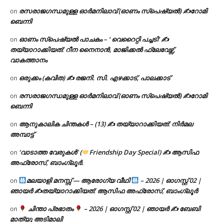
രസരാജഗന്ധമുള്ള ഓർമനിലാവ് (ഓണം സ്‌പെഷ്യൽ) ✍റോമി
on
ബെന്നി
ഓണം സ്പെഷ്യൽ പാചകം – ‘ വെറൈറ്റി പച്ചടി’ ✍
on
തയ്യാറാക്കിയത്: റീന നൈനാൻ, മാജിക്കൽ ഫ്ലേവേഴ്സ്,
വാകത്താനം
ഒരുക്കം (കവിത) ✍ രജനി. സി. എഴക്കാട്, പാലക്കാട്
on
രസരാജഗന്ധമുള്ള ഓർമനിലാവ് (ഓണം സ്‌പെഷ്യൽ) ✍റോമി
on
ബെന്നി
ആനുകാലിക ചിന്തകൾ – (13) ✍ തയ്യാറാക്കിയത്: നിർമല
on
അമ്പാട്ട്
‘വാടാത്ത വേരുകൾ’ (
Friendship Day Special) ✍ ആസിഫ
on
അഫ്രോസ്, ബാംഗ്ലൂർ.
മലയാളി മനസ്സ് — ആരോഗ്യ വീഥി
– 2026 | ഓഗസ്റ്റ് 02 |
on
ഞായർ ✍
തയ്യാറാക്കിയത്: ആസിഫ അഫ്രോസ്, ബാംഗ്ലൂർ
ചിന്താ പ്രഭാതം
– 2026 | ഓഗസ്റ്റ് 02 | ഞായർ ✍
ബേബി
on
മാത്യു അടിമാലി