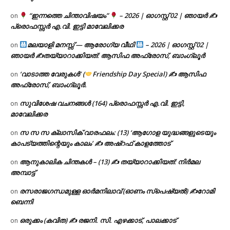
“ഇന്നത്തെ ചിന്താവിഷയം”
– 2026 | ഓഗസ്റ്റ് 02 | ഞായർ ✍
on
പ്രൊഫസ്സർ എ.വി. ഇട്ടി മാവേലിക്കര
മലയാളി മനസ്സ് — ആരോഗ്യ വീഥി
– 2026 | ഓഗസ്റ്റ് 02 |
on
ഞായർ ✍
തയ്യാറാക്കിയത്: ആസിഫ അഫ്രോസ്, ബാംഗ്ലൂർ
‘വാടാത്ത വേരുകൾ’ (
Friendship Day Special) ✍ ആസിഫ
on
അഫ്രോസ്, ബാംഗ്ലൂർ.
സുവിശേഷ വചനങ്ങൾ (164) പ്രൊഫസ്സർ എ.വി. ഇട്ടി,
on
മാവേലിക്കര
സ സ സ ക്ലാസിക് വാരഫലം: (13) ‘ആഗോള യുദ്ധങ്ങളുടെയും
on
കാപട്യത്തിന്റെയും കാലം’ ✍ അഷ്റഫ് കാളത്തോട്
ആനുകാലിക ചിന്തകൾ – (13) ✍ തയ്യാറാക്കിയത്: നിർമല
on
അമ്പാട്ട്
രസരാജഗന്ധമുള്ള ഓർമനിലാവ് (ഓണം സ്‌പെഷ്യൽ) ✍റോമി
on
ബെന്നി
ഒരുക്കം (കവിത) ✍ രജനി. സി. എഴക്കാട്, പാലക്കാട്
on