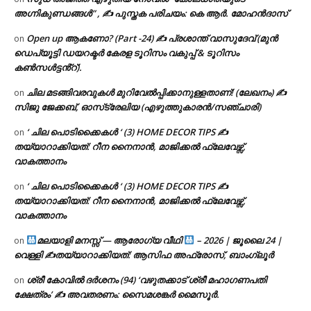
അഗ്നികുണ്ഡങ്ങള്‍” , ✍ പുസ്തക പരിചയം: കെ ആർ. മോഹൻദാസ്
Open up ആകണോ? (Part -24) ✍ പ്രശാന്ത് വാസുദേവ് (മുൻ
on
ഡെപ്യൂട്ടി ഡയറക്ടർ കേരള ടൂറിസം വകുപ്പ് & ടൂറിസം
കൺസൾട്ടൻ്റ്).
ചില മടങ്ങിവരവുകൾ മുറിവേൽപ്പിക്കാനുള്ളതാണ്! (ലേഖനം) ✍️
on
സിജു ജേക്കബ്, ഓസ്‌ട്രേലിയ (എഴുത്തുകാരൻ/സഞ്ചാരി)
‘ ചില പൊടിക്കൈകൾ ‘ (3) HOME DECOR TIPS ✍
on
തയ്യാറാക്കിയത്: റീന നൈനാൻ, മാജിക്കൽ ഫ്ലേവേഴ്സ്,
വാകത്താനം
‘ ചില പൊടിക്കൈകൾ ‘ (3) HOME DECOR TIPS ✍
on
തയ്യാറാക്കിയത്: റീന നൈനാൻ, മാജിക്കൽ ഫ്ലേവേഴ്സ്,
വാകത്താനം
മലയാളി മനസ്സ് — ആരോഗ്യ വീഥി
– 2026 | ജൂലൈ 24 |
on
വെള്ളി ✍
തയ്യാറാക്കിയത്: ആസിഫ അഫ്രോസ്, ബാംഗ്ലൂർ
ശ്രീ കോവിൽ ദർശനം (94) ‘വഴുതക്കാട് ശ്രീ മഹാഗണപതി
on
ക്ഷേത്രം’ ✍ അവതരണം: സൈമശങ്കർ മൈസൂർ.