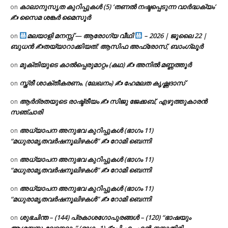
കാലാനുസൃത കുറിപ്പുകൾ (5) ‘തണൽ നഷ്ടപ്പെടുന്ന വാർദ്ധക്യം’
on
✍ സൈമ ശങ്കർ മൈസൂർ
മലയാളി മനസ്സ് — ആരോഗ്യ വീഥി
– 2026 | ജൂലൈ 22 |
on
ബുധൻ ✍
തയ്യാറാക്കിയത്: ആസിഫ അഫ്രോസ്, ബാംഗ്ലൂർ
മുക്തിയുടെ കാൽപ്പെരുമാറ്റം (കഥ) ✍ അനിൽ മണ്ണത്തൂർ
on
സ്ത്രീ ശാക്തീകരണം. (ലേഖനം) ✍ ഹേമലത കൃഷ്ണദാസ്
on
ആർദ്രതയുടെ രാഷ്ട്രീയം ✍️ സിജു ജേക്കബ്, എഴുത്തുകാരൻ
on
സഞ്ചാരി
അധ്യാപന അനുഭവ കുറിപ്പുകൾ (ഭാഗം 11)
on
“മധുരാമൃതവർഷനൂലിഴകൾ” ✍ റോമി ബെന്നി
അധ്യാപന അനുഭവ കുറിപ്പുകൾ (ഭാഗം 11)
on
“മധുരാമൃതവർഷനൂലിഴകൾ” ✍ റോമി ബെന്നി
അധ്യാപന അനുഭവ കുറിപ്പുകൾ (ഭാഗം 11)
on
“മധുരാമൃതവർഷനൂലിഴകൾ” ✍ റോമി ബെന്നി
ശുഭചിന്ത – (144) പ്രകാശഗോപുരങ്ങൾ – (120) “ഭാഷയും
on