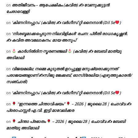
അതിജീവനം – ആപേക്ഷികം (കവിത) ✍ വേണുക്കുട്ടൻ
on
ചേരാവെള്ളി
‘കിണറിനപ്പുറം’ (കവിത) ✍ വർഗീസ് റ്റി നൈനാൻ (Dil Se
)
on
‘നിശബ്ദമാക്കപ്പെടുന്ന നിലവിളികൾ’ രചന: പ്രീതി രാധാകൃഷ്ണൻ.
on
✍ കവിത അവലോകനം: മായ അനൂപ്
കാർഗിൽദിന സ്മരണഞ്ജലി
(കവിത) ✍ ബേബി മാത്യു
on
അടിമാലി
വിജയമല്ല; നമ്മെ കൂടുതൽ ഉറപ്പുള്ള മനുഷ്യരാക്കുന്നത്
on
പരാജയങ്ങളാണ് ✍️സിജു ജേക്കബ്, ഓസ്‌ട്രേലിയ (എഴുത്തുകാരൻ/
സഞ്ചാരി)
‘കിണറിനപ്പുറം’ (കവിത) ✍ വർഗീസ് റ്റി നൈനാൻ (Dil Se
)
on
“ഇന്നത്തെ ചിന്താവിഷയം”
– 2026 | ജൂലൈ 28 | ചൊവ്വ ✍
on
പ്രൊഫസ്സർ എ.വി. ഇട്ടി മാവേലിക്കര
ചിന്താ പ്രഭാതം
– 2026 | ജൂലൈ 28 | ചൊവ്വ ✍
ബേബി
on
മാത്യു അടിമാലി