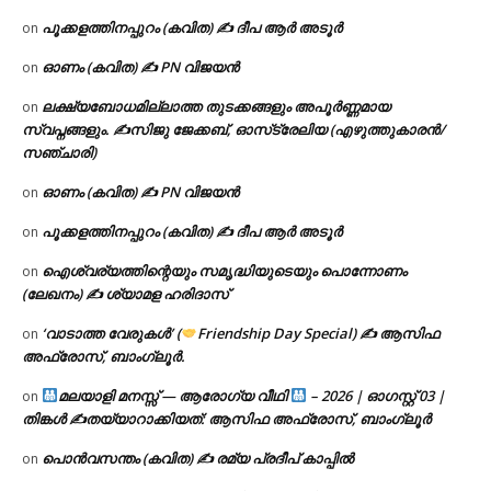
പൂക്കളത്തിനപ്പുറം (കവിത) ✍ ദീപ ആർ അടൂർ
on
ഓണം (കവിത) ✍ PN വിജയൻ
on
ലക്ഷ്യബോധമില്ലാത്ത തുടക്കങ്ങളും അപൂർണ്ണമായ
on
സ്വപ്നങ്ങളും. ✍️സിജു ജേക്കബ്, ഓസ്‌ട്രേലിയ (എഴുത്തുകാരൻ/
സഞ്ചാരി)
ഓണം (കവിത) ✍ PN വിജയൻ
on
പൂക്കളത്തിനപ്പുറം (കവിത) ✍ ദീപ ആർ അടൂർ
on
ഐശ്വര്യത്തിന്റെയും സമൃദ്ധിയുടെയും പൊന്നോണം
on
(ലേഖനം) ✍ ശ്യാമള ഹരിദാസ്
‘വാടാത്ത വേരുകൾ’ (
Friendship Day Special) ✍ ആസിഫ
on
അഫ്രോസ്, ബാംഗ്ലൂർ.
മലയാളി മനസ്സ് — ആരോഗ്യ വീഥി
– 2026 | ഓഗസ്റ്റ് 03 |
on
തിങ്കൾ ✍
തയ്യാറാക്കിയത്: ആസിഫ അഫ്രോസ്, ബാംഗ്ലൂർ
പൊൻവസന്തം (കവിത) ✍ രമ്യ പ്രദീപ് കാപ്പിൽ
on