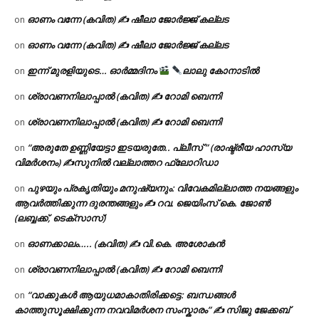
ഓണം വന്നേ (കവിത) ✍ ഷീലാ ജോർജ്ജ് കല്ലട
on
ഓണം വന്നേ (കവിത) ✍ ഷീലാ ജോർജ്ജ് കല്ലട
on
ഇന്ന് മുരളിയുടെ… ഓർമ്മദിനം
ലാലു കോനാടിൽ
on
ശ്രാവണനിലാപ്പാൽ (കവിത) ✍ റോമി ബെന്നി
on
ശ്രാവണനിലാപ്പാൽ (കവിത) ✍ റോമി ബെന്നി
on
“അരുതേ ഉണ്ണിയേട്ടാ ഇടയരുതേ.. പ്ലീസ് ” (രാഷ്ട്രീയ ഹാസ്യ
on
വിമർശനം) ✍സുനിൽ വല്ലാത്തറ ഫ്ലോറിഡാ
പുഴയും പ്രകൃതിയും മനുഷ്യനും: വിവേകമില്ലാത്ത നയങ്ങളും
on
ആവർത്തിക്കുന്ന ദുരന്തങ്ങളും ✍ റവ. ജെയിംസ് കെ. ജോൺ
(ലബ്ബക്ക്, ടെക്സാസ്)
ഓണക്കാലം….. (കവിത) ✍ വി.കെ. അശോകൻ
on
ശ്രാവണനിലാപ്പാൽ (കവിത) ✍ റോമി ബെന്നി
on
“വാക്കുകൾ ആയുധമാകാതിരിക്കട്ടെ: ബന്ധങ്ങൾ
on
കാത്തുസൂക്ഷിക്കുന്ന നവവിമർശന സംസ്കാരം” ✍️ സിജു ജേക്കബ്