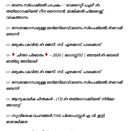
ഓണം സ്പെഷ്യൽ പാചകം – ‘ വെറൈറ്റി പച്ചടി’ ✍
on
തയ്യാറാക്കിയത്: റീന നൈനാൻ, മാജിക്കൽ ഫ്ലേവേഴ്സ്,
വാകത്താനം
രസരാജഗന്ധമുള്ള ഓർമനിലാവ് (ഓണം സ്‌പെഷ്യൽ) ✍റോമി
on
ബെന്നി
ഒരുക്കം (കവിത) ✍ രജനി. സി. എഴക്കാട്, പാലക്കാട്
on
ചിന്താ പ്രഭാതം
– 2026 | ഓഗസ്റ്റ് 02 | ഞായർ ✍
ബേബി
on
മാത്യു അടിമാലി
ഒരുക്കം (കവിത) ✍ രജനി. സി. എഴക്കാട്, പാലക്കാട്
on
രസരാജഗന്ധമുള്ള ഓർമനിലാവ് (ഓണം സ്‌പെഷ്യൽ) ✍റോമി
on
ബെന്നി
ആനുകാലിക ചിന്തകൾ – (13) ✍ തയ്യാറാക്കിയത്: നിർമല
on
അമ്പാട്ട്
സുവിശേഷ വചനങ്ങൾ (164) പ്രൊഫസ്സർ എ.വി. ഇട്ടി,
on
മാവേലിക്കര