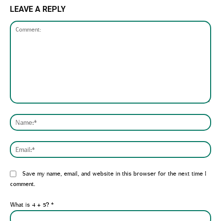
LEAVE A REPLY
Comment:
Nam
Emai
Website:
Save my name, email, and website in this browser for the next time I
comment.
What is 4 + 5?
*