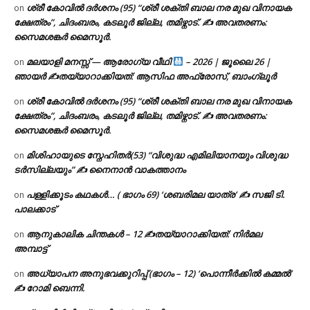
ശ്രീ കോവിൽ ദർശനം (95) “ശ്രീ ശക്തി ബാല നര മുഖ വിനായക
on
ക്ഷേത്രം”, ചിദംബരം, കടലൂർ ജില്ല, തമിഴ്നാട്. ✍ അവതരണം:
സൈമശങ്കർ മൈസൂർ.
മലയാളി മനസ്സ് — ആരോഗ്യ വീഥി
– 2026 | ജൂലൈ 26 |
on
ഞായർ ✍
തയ്യാറാക്കിയത്: ആസിഫ അഫ്രോസ്, ബാംഗ്ലൂർ
ശ്രീ കോവിൽ ദർശനം (95) “ശ്രീ ശക്തി ബാല നര മുഖ വിനായക
on
ക്ഷേത്രം”, ചിദംബരം, കടലൂർ ജില്ല, തമിഴ്നാട്. ✍ അവതരണം:
സൈമശങ്കർ മൈസൂർ.
മിശിഹായുടെ സ്നേഹിതർ(53) “വിശുദ്ധ എമിലിയാനയും വിശുദ്ധ
on
ടര്‍സില്ലയും” ✍ നൈനാൻ വാകത്താനം
പള്ളിക്കൂടം കഥകൾ… ( ഭാഗം 69) ‘ശബരിമല യാത്ര’ ✍ സജി ടി.
on
പാലക്കാട്
ആനുകാലിക ചിന്തകൾ – 12 ✍തയ്യാറാക്കിയത്: നിർമല
on
അമ്പാട്ട്
അധ്യാപന അനുഭവക്കുറിപ്പ് (ഭാഗം – 12) ‘പൊന്നീർക്കിൽ കമ്മൽ’
on
✍ റോമി ബെന്നി.