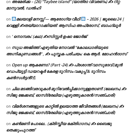
അമേരിക്ക – (26) “Taybee island” (യാത്രാ വിവരണം) ✍ റിറ്റ
on
മാനുവൽ, ഡൽഹി
മലയാളി മനസ്സ് — ആരോഗ്യ വീഥി
– 2026 | ജൂലൈ 24 |
on
വെള്ളി ✍
തയ്യാറാക്കിയത്: ആസിഫ അഫ്രോസ്, ബാംഗ്ലൂർ
‘ നൊമ്പരം’ (കഥ) ✍സിസ്റ്റർ ഉഷാ ജോർജ്
on
സുധ അജിത്ത് എഴുതിയ നോവൽ “കോലധാരിയുടെ
on
അഗ്നികുണ്ഡങ്ങള്‍” , ✍ പുസ്തക പരിചയം: കെ ആർ. മോഹൻദാസ്
Open up ആകണോ? (Part -24) ✍ പ്രശാന്ത് വാസുദേവ് (മുൻ
on
ഡെപ്യൂട്ടി ഡയറക്ടർ കേരള ടൂറിസം വകുപ്പ് & ടൂറിസം
കൺസൾട്ടൻ്റ്).
ചില മടങ്ങിവരവുകൾ മുറിവേൽപ്പിക്കാനുള്ളതാണ്! (ലേഖനം) ✍️
on
സിജു ജേക്കബ്, ഓസ്‌ട്രേലിയ (എഴുത്തുകാരൻ/സഞ്ചാരി)
വിമർശനങ്ങളുടെ കാറ്റിൽ ഉലയാത്ത ജീവിതങ്ങൾ (ലേഖനം) ✍️
on
സിജു ജേക്കബ്, ഓസ്‌ട്രേലിയ (എഴുത്തുകാരൻ/സഞ്ചാരി)
കൺമണി പോലെ.. (ക്രിസ്തീയ ഭക്തിഗാനം) ✍ ബൈജു
on
തെക്കുംപുറത്ത്