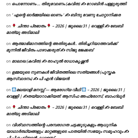
പൊന്നോണം … തിരുവോണം (കവിത) ✍ റോബിൻ പള്ളുരുത്തി
on
‘ എന്റെ ഓർമ്മയിലെ ഓണം ‘ ✍ ബിന്ദു വേണു ചോറ്റാനിക്കര
on
ചിന്താ പ്രഭാതം
– 2026 | ജൂലൈ 31 | വെള്ളി ✍
ബേബി
on
മാത്യു അടിമാലി
ആത്മാഭിമാനത്തിന്റെ അതിരുകൾ.. തിരിച്ചറിയാത്തവർക്ക്
on
മുന്നിൽ ജീവിതം പാഴാക്കരുത് ✍️ സിജു ജേക്കബ്
മാലാഖ (കവിത) ✍ രാഹുൽ രാധാകൃഷ്ണൻ
on
ഉമ്മയുടെ നുണകൾ ജീവിതത്തിലെ സത്യങ്ങൾ (പുസ്തക
on
ആസ്വാദനം) ✍ പി എൻ വിജയൻ
മലയാളി മനസ്സ് — ആരോഗ്യ വീഥി
– 2026 | ജൂലൈ 31 |
on
വെള്ളി | ✍
തയ്യാറാക്കിയത്: ആസിഫ അഫ്രോസ്, ബാംഗ്ലൂർ
ചിന്താ പ്രഭാതം
– 2026 | ജൂലൈ 31 | വെള്ളി ✍
ബേബി
on
മാത്യു അടിമാലി
വിശ്വാസത്തിന്റെ പരമ്പരാഗത ചട്ടക്കൂടുകളും ആധുനിക
on
യാഥാർത്ഥ്യങ്ങളും: മാറ്റങ്ങളുടെ പാതയിൽ സഭയും സമൂഹവും ✍
പി പി ചെറിയാൻ, ഡാളസ്