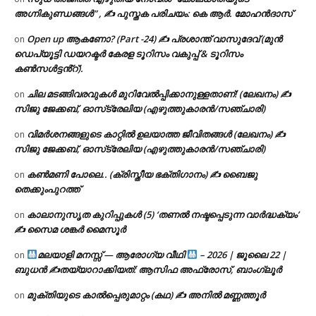
അഗ്നികുണ്ഡങ്ങള്‍” , ✍ പുസ്തക പരിചയം: കെ ആർ. മോഹൻദാസ്
Open up ആകണോ? (Part -24) ✍ പ്രശാന്ത് വാസുദേവ് (മുൻ
on
ഡെപ്യൂട്ടി ഡയറക്ടർ കേരള ടൂറിസം വകുപ്പ് & ടൂറിസം
കൺസൾട്ടൻ്റ്).
ചില മടങ്ങിവരവുകൾ മുറിവേൽപ്പിക്കാനുള്ളതാണ്! (ലേഖനം) ✍️
on
സിജു ജേക്കബ്, ഓസ്‌ട്രേലിയ (എഴുത്തുകാരൻ/സഞ്ചാരി)
വിമർശനങ്ങളുടെ കാറ്റിൽ ഉലയാത്ത ജീവിതങ്ങൾ (ലേഖനം) ✍️
on
സിജു ജേക്കബ്, ഓസ്‌ട്രേലിയ (എഴുത്തുകാരൻ/സഞ്ചാരി)
കൺമണി പോലെ.. (ക്രിസ്തീയ ഭക്തിഗാനം) ✍ ബൈജു
on
തെക്കുംപുറത്ത്
കാലാനുസൃത കുറിപ്പുകൾ (5) ‘തണൽ നഷ്ടപ്പെടുന്ന വാർദ്ധക്യം’
on
✍ സൈമ ശങ്കർ മൈസൂർ
മലയാളി മനസ്സ് — ആരോഗ്യ വീഥി
– 2026 | ജൂലൈ 22 |
on
ബുധൻ ✍
തയ്യാറാക്കിയത്: ആസിഫ അഫ്രോസ്, ബാംഗ്ലൂർ
മുക്തിയുടെ കാൽപ്പെരുമാറ്റം (കഥ) ✍ അനിൽ മണ്ണത്തൂർ
on