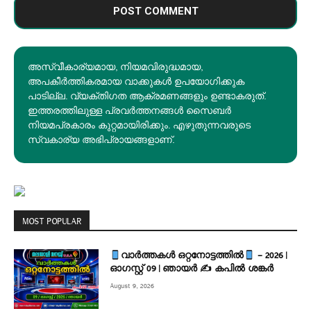
അസ്വീകാര്യമായ, നിയമവിരുദ്ധമായ,
അപകീര്‍ത്തികരമായ വാക്കുകൾ ഉപയോഗിക്കുക
പാടില്ല. വ്യക്തിഗത ആക്രമണങ്ങളും ഉണ്ടാകരുത്.
ഇത്തരത്തിലുള്ള പ്രവർത്തനങ്ങൾ സൈബർ
നിയമപ്രകാരം കുറ്റമായിരിക്കും. എഴുതുന്നവരുടെ
സ്വകാര്യ അഭിപ്രായങ്ങളാണ്.
MOST POPULAR
വാർത്തകൾ ഒറ്റനോട്ടത്തിൽ
– 2026 |
ഓഗസ്റ്റ് 09 | ഞായർ ✍
കപിൽ ശങ്കർ
August 9, 2026