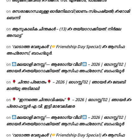
on
രസരാജഗന്ധമുള്ള ഓർമനിലാവ് (ഓണം സ്‌പെഷ്യൽ) ✍റോമി
on
ബെന്നി
ആനുകാലിക ചിന്തകൾ – (13) ✍ തയ്യാറാക്കിയത്: നിർമല
on
അമ്പാട്ട്
‘വാടാത്ത വേരുകൾ’ (
Friendship Day Special) ✍ ആസിഫ
on
അഫ്രോസ്, ബാംഗ്ലൂർ.
മലയാളി മനസ്സ് — ആരോഗ്യ വീഥി
– 2026 | ഓഗസ്റ്റ് 02 |
on
ഞായർ ✍
തയ്യാറാക്കിയത്: ആസിഫ അഫ്രോസ്, ബാംഗ്ലൂർ
ചിന്താ പ്രഭാതം
– 2026 | ഓഗസ്റ്റ് 02 | ഞായർ ✍
ബേബി
on
മാത്യു അടിമാലി
“ഇന്നത്തെ ചിന്താവിഷയം”
– 2026 | ഓഗസ്റ്റ് 02 | ഞായർ ✍
on
പ്രൊഫസ്സർ എ.വി. ഇട്ടി മാവേലിക്കര
മലയാളി മനസ്സ് — ആരോഗ്യ വീഥി
– 2026 | ഓഗസ്റ്റ് 02 |
on
ഞായർ ✍
തയ്യാറാക്കിയത്: ആസിഫ അഫ്രോസ്, ബാംഗ്ലൂർ
‘വാടാത്ത വേരുകൾ’ (
Friendship Day Special) ✍ ആസിഫ
on