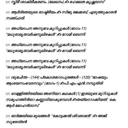
സ്ത്രീ ശാക്തീകരണം. (ലേഖനം) ✍ ഹേമലത കൃഷ്ണദാസ്
on
ആർദ്രതയുടെ രാഷ്ട്രീയം ✍️ സിജു ജേക്കബ്, എഴുത്തുകാരൻ
on
സഞ്ചാരി
അധ്യാപന അനുഭവ കുറിപ്പുകൾ (ഭാഗം 11)
on
“മധുരാമൃതവർഷനൂലിഴകൾ” ✍ റോമി ബെന്നി
അധ്യാപന അനുഭവ കുറിപ്പുകൾ (ഭാഗം 11)
on
“മധുരാമൃതവർഷനൂലിഴകൾ” ✍ റോമി ബെന്നി
അധ്യാപന അനുഭവ കുറിപ്പുകൾ (ഭാഗം 11)
on
“മധുരാമൃതവർഷനൂലിഴകൾ” ✍ റോമി ബെന്നി
ശുഭചിന്ത – (144) പ്രകാശഗോപുരങ്ങൾ – (120) “ഭാഷയും
on
ആശയസംവേദനവും” (ഭാഗം-1) ✍പി.എം.എൻ.നമ്പൂതിരി
വെള്ളിത്തിരയിലെ അണിയറ കഥകൾ (1) ഇരയുടെ മുറിവുകൾ
on
സമൂഹത്തിന്‍റെ കണ്ണാടിയാകുമ്പോൾ ✍തയ്യാറാക്കിയത്: കെ.
ആര്‍ മോഹന്‍ദാസ്
ഓർമ്മയിലെ മുഖങ്ങൾ: “കോട്ടക്കൽ ശിവരാമൻ” ✍ അജി
on
സുരേന്ദ്രൻ