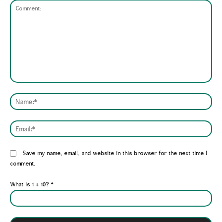
Comment:
Nam
Emai
Website:
Save my name, email, and website in this browser for the next time I
comment.
What is 1 + 10?
*