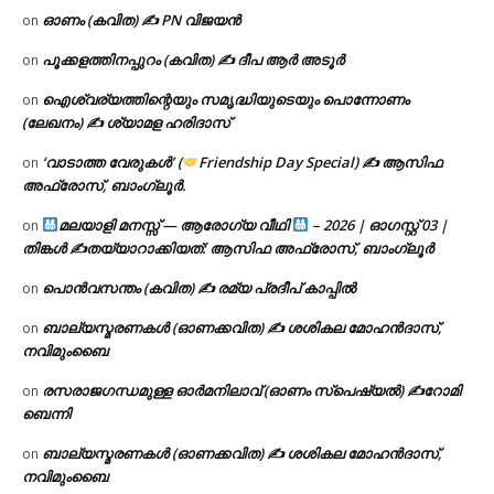
ഓണം (കവിത) ✍ PN വിജയൻ
on
പൂക്കളത്തിനപ്പുറം (കവിത) ✍ ദീപ ആർ അടൂർ
on
ഐശ്വര്യത്തിന്റെയും സമൃദ്ധിയുടെയും പൊന്നോണം
on
(ലേഖനം) ✍ ശ്യാമള ഹരിദാസ്
‘വാടാത്ത വേരുകൾ’ (
Friendship Day Special) ✍ ആസിഫ
on
അഫ്രോസ്, ബാംഗ്ലൂർ.
മലയാളി മനസ്സ് — ആരോഗ്യ വീഥി
– 2026 | ഓഗസ്റ്റ് 03 |
on
തിങ്കൾ ✍
തയ്യാറാക്കിയത്: ആസിഫ അഫ്രോസ്, ബാംഗ്ലൂർ
പൊൻവസന്തം (കവിത) ✍ രമ്യ പ്രദീപ് കാപ്പിൽ
on
ബാല്യസ്മരണകൾ (ഓണക്കവിത) ✍ ശശികല മോഹൻദാസ്,
on
നവിമുംബൈ
രസരാജഗന്ധമുള്ള ഓർമനിലാവ് (ഓണം സ്‌പെഷ്യൽ) ✍റോമി
on
ബെന്നി
ബാല്യസ്മരണകൾ (ഓണക്കവിത) ✍ ശശികല മോഹൻദാസ്,
on
നവിമുംബൈ