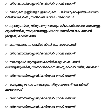
ശ്രാവണനിലാപ്പാൽ (കവിത) ✍ റോമി ബെന്നി
on
“അരുതേ ഉണ്ണിയേട്ടാ ഇടയരുതേ.. പ്ലീസ് ” (രാഷ്ട്രീയ ഹാസ്യ
on
വിമർശനം) ✍സുനിൽ വല്ലാത്തറ ഫ്ലോറിഡാ
പുഴയും പ്രകൃതിയും മനുഷ്യനും: വിവേകമില്ലാത്ത നയങ്ങളും
on
ആവർത്തിക്കുന്ന ദുരന്തങ്ങളും ✍ റവ. ജെയിംസ് കെ. ജോൺ
(ലബ്ബക്ക്, ടെക്സാസ്)
ഓണക്കാലം….. (കവിത) ✍ വി.കെ. അശോകൻ
on
ശ്രാവണനിലാപ്പാൽ (കവിത) ✍ റോമി ബെന്നി
on
“വാക്കുകൾ ആയുധമാകാതിരിക്കട്ടെ: ബന്ധങ്ങൾ
on
കാത്തുസൂക്ഷിക്കുന്ന നവവിമർശന സംസ്കാരം” ✍️ സിജു ജേക്കബ്
ശ്രാവണനിലാപ്പാൽ (കവിത) ✍ റോമി ബെന്നി
on
വേരുകളുടെ ഗന്ധം തേടുന്ന തിരുവോണം ✍ അഷ്റഫ്
on
കാളത്തോട്
ശ്രാവണനിലാപ്പാൽ (കവിത) ✍ റോമി ബെന്നി
on
ശ്രാവണനിലാപ്പാൽ (കവിത) ✍ റോമി ബെന്നി
on