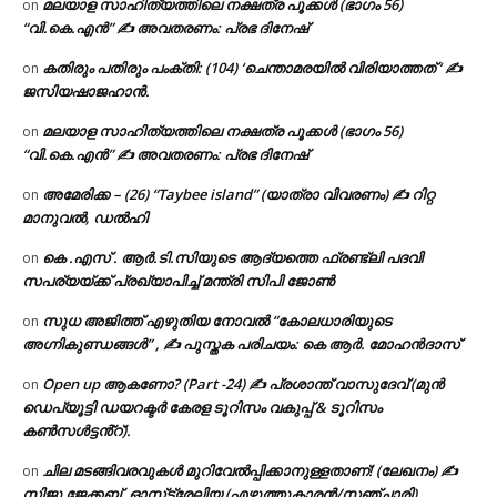
മലയാള സാഹിത്യത്തിലെ നക്ഷത്ര പൂക്കൾ (ഭാഗം 56)
on
“വി.കെ.എൻ” ✍ അവതരണം: പ്രഭ ദിനേഷ്
കതിരും പതിരും പംക്തി: (104) ‘ചെന്താമരയിൽ വിരിയാത്തത് ‘ ✍
on
ജസിയഷാജഹാൻ.
മലയാള സാഹിത്യത്തിലെ നക്ഷത്ര പൂക്കൾ (ഭാഗം 56)
on
“വി.കെ.എൻ” ✍ അവതരണം: പ്രഭ ദിനേഷ്
അമേരിക്ക – (26) “Taybee island” (യാത്രാ വിവരണം) ✍ റിറ്റ
on
മാനുവൽ, ഡൽഹി
കെ .എസ് . ആർ.ടി.സിയുടെ ആദ്യത്തെ ഫ്രണ്ട്ലി പദവി
on
സപര്യയ്ക്ക് പ്രഖ്യാപിച്ച് മന്ത്രി സിപി ജോൺ
സുധ അജിത്ത് എഴുതിയ നോവൽ “കോലധാരിയുടെ
on
അഗ്നികുണ്ഡങ്ങള്‍” , ✍ പുസ്തക പരിചയം: കെ ആർ. മോഹൻദാസ്
Open up ആകണോ? (Part -24) ✍ പ്രശാന്ത് വാസുദേവ് (മുൻ
on
ഡെപ്യൂട്ടി ഡയറക്ടർ കേരള ടൂറിസം വകുപ്പ് & ടൂറിസം
കൺസൾട്ടൻ്റ്).
ചില മടങ്ങിവരവുകൾ മുറിവേൽപ്പിക്കാനുള്ളതാണ്! (ലേഖനം) ✍️
on
സിജു ജേക്കബ്, ഓസ്‌ട്രേലിയ (എഴുത്തുകാരൻ/സഞ്ചാരി)