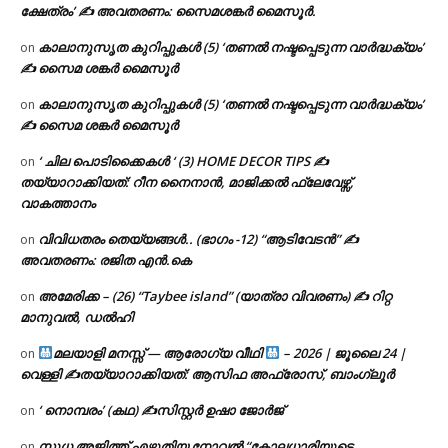
ക്ഷേത്രം’ ✍ അവതരണം: സൈമശങ്കർ മൈസൂർ.
കാലാനുസൃത കുറിപ്പുകൾ (5) ‘തണൽ നഷ്ടപ്പെടുന്ന വാർദ്ധക്യം’
on
✍ സൈമ ശങ്കർ മൈസൂർ
കാലാനുസൃത കുറിപ്പുകൾ (5) ‘തണൽ നഷ്ടപ്പെടുന്ന വാർദ്ധക്യം’
on
✍ സൈമ ശങ്കർ മൈസൂർ
‘ ചില പൊടിക്കൈകൾ ‘ (3) HOME DECOR TIPS ✍
on
തയ്യാറാക്കിയത്: റീന നൈനാൻ, മാജിക്കൽ ഫ്ലേവേഴ്സ്,
വാകത്താനം
വിവിധതരം തെയ്യങ്ങൾ.. (ഭാഗം -12) “ആടിവേടൻ” ✍
on
അവതരണം: രജിത എൻ.കെ
അമേരിക്ക – (26) “Taybee island” (യാത്രാ വിവരണം) ✍ റിറ്റ
on
മാനുവൽ, ഡൽഹി
മലയാളി മനസ്സ് — ആരോഗ്യ വീഥി
– 2026 | ജൂലൈ 24 |
on
വെള്ളി ✍
തയ്യാറാക്കിയത്: ആസിഫ അഫ്രോസ്, ബാംഗ്ലൂർ
‘ നൊമ്പരം’ (കഥ) ✍സിസ്റ്റർ ഉഷാ ജോർജ്
on
സുധ അജിത്ത് എഴുതിയ നോവൽ “കോലധാരിയുടെ
on