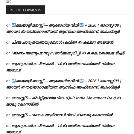
RECENT COMMENTS
മലയാളി മനസ്സ് — ആരോഗ്യ വീഥി
– 2026 | ഓഗസ്റ്റ് 09 |
on
ഞായർ ✍
തയ്യാറാക്കിയത്: ആസിഫ അഫ്രോസ്, ബാംഗ്ലൂർ
ചിങ്ങ ചാരുതയണയുമ്പോൾ (കവിത) ✍ കല്ലറ അജയൻ
on
“ഓണം അന്നും ഇന്നും” (ഓർമ്മക്കുറിപ്പ്) ✍ ഒ.കെ.ശൈലജ ടീച്ചർ
on
ആനുകാലിക ചിന്തകൾ – 14 ✍ തയ്യാറാക്കിയത്: നിർമല
on
അമ്പാട്ട്
മലയാളി മനസ്സ് — ആരോഗ്യ വീഥി
– 2026 | ഓഗസ്റ്റ് 09 |
on
ഞായർ ✍
തയ്യാറാക്കിയത്: ആസിഫ അഫ്രോസ്, ബാംഗ്ലൂർ
ഓഗസ്റ്റ് 9 – ക്വിറ്റ് ഇന്ത്യ ദിനം (Quit India Movement Day) ✍
on
ലാലു കോനാടിൽ
ഓഗസ്റ്റ് 9 – ‘ലോക ആദിവാസി ദിനം’ ✍️ലാലു കോനാടിൽ
on
ആനുകാലിക ചിന്തകൾ – 14 ✍ തയ്യാറാക്കിയത്: നിർമല
on
അമ്പാട്ട്