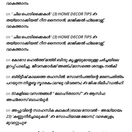
വാകത്താനം
‘ ചില പൊടിക്കൈകൾ ‘ (3) HOME DECOR TIPS ✍
on
തയ്യാറാക്കിയത്: റീന നൈനാൻ, മാജിക്കൽ ഫ്ലേവേഴ്സ്,
വാകത്താനം
‘ ചില പൊടിക്കൈകൾ ‘ (3) HOME DECOR TIPS ✍
on
തയ്യാറാക്കിയത്: റീന നൈനാൻ, മാജിക്കൽ ഫ്ലേവേഴ്സ്,
വാകത്താനം
കോറോ ഹെൽത്ത് മന്ത്രി ബിന്ദു കൃഷ്ണയുമായുള്ള ചർച്ചയിലെ
on
ഉറപ്പ് പാലിച്ചു, ജീവനക്കാർക്ക് അഞ്ച് മാസത്തെ ശമ്പളം നൽകി
ബ്രിട്ടീഷ് കാലത്തെ തഹസിൽ: സോണിപത്തിന്റെ ഭരണചരിത്രം
on
പറയുന്ന നിശ്ശബ്ദ സ്മാരകം (ലഘു വിവരണം) ✍ ജിഷ ദിലീപ് ഡൽഹി
80കളിലെ വസന്തങ്ങൾ ” ലോഹിതദാസ് ” ✍ ആസിഫ
on
അഫ്രോസ് ബാംഗ്ലൂർ.
അപ്പുവിന്റെ സാഹസിക കഥകൾ (ബാല നോവൽ – അദ്ധ്യായം
on
23) ‘കണ്ണുനീർച്ചാലുകൾ ‘ ✍ സോഫിയാമ്മ ജോസ്, വാഴക്കുളം,
മുവാറ്റുപുഴ