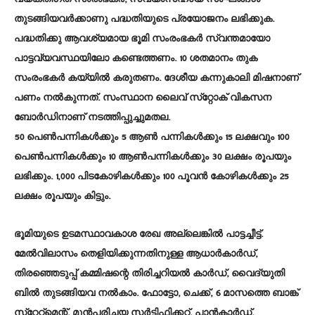
തുടങ്ങിയവർക്കാണു പദ്ധതിയുടെ പ്രയോജനം ലഭിക്കുക.
പദ്ധതിക്കു ആവശ്യമായ ഭൂമി സംരംഭകർ സ്വന്തമായോ
പാട്ടവ്യവസ്ഥയിലോ കണ്ടെത്തണം. 10 ശതമാനം തുക
സംരംഭകർ കയ്യിൽ കരുതണം. ദേശീയ കന്നുകാലി മിഷനാണ്
പണം നൽകുന്നത്. സംസ്ഥാന ലൈവ് സ്‌റ്റോക് വികസന
ബോർഡിനാണ് നടത്തിപ്പുച്ചുമതല.
50 പെൺപന്നികൾക്കും 5 ആൺ പന്നികൾക്കും 15 ലക്ഷവും 100
പെൺപന്നികൾക്കും 10 ആൺപന്നികൾക്കും 30 ലക്ഷം രൂപയും
ലഭിക്കും. 1,000 പിടകോഴികൾക്കും 100 പൂവൻ കോഴികൾക്കും 25
ലക്ഷം രൂപയും കിട്ടും.
ഭൂമിയുടെ ഉടമസ്ഥാവകാശ രേഖ അല്ലെങ്കിൽ പാട്ടച്ചീട്ട്.
മേൽവിലാസം തെളിയിക്കുന്നതിനുള്ള ആധാർകാർഡ്,
തിരഞ്ഞെടുപ്പ് കമ്മിഷന്റെ തിരിച്ചറിയൽ കാർഡ്, വൈദ്യുതി
ബിൽ തുടങ്ങിയവ നൽകാം. ഫോട്ടോ, ചെക്ക്, 6 മാസത്തെ ബാങ്ക്
സ്‌റ്റേറ്റ്മെന്റ്, മുൻപരിചയ സർട്ടിഫിക്കറ്റ്, പാൻകാർഡ്,