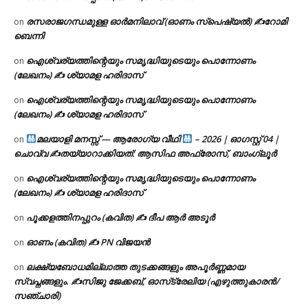
രസരാജഗന്ധമുള്ള ഓർമനിലാവ് (ഓണം സ്‌പെഷ്യൽ) ✍റോമി
on
ബെന്നി
ഐശ്വര്യത്തിന്റെയും സമൃദ്ധിയുടെയും പൊന്നോണം
on
(ലേഖനം) ✍ ശ്യാമള ഹരിദാസ്
ഐശ്വര്യത്തിന്റെയും സമൃദ്ധിയുടെയും പൊന്നോണം
on
(ലേഖനം) ✍ ശ്യാമള ഹരിദാസ്
മലയാളി മനസ്സ് — ആരോഗ്യ വീഥി
– 2026 | ഓഗസ്റ്റ് 04 |
on
ചൊവ്വ ✍
തയ്യാറാക്കിയത്: ആസിഫ അഫ്രോസ്, ബാംഗ്ലൂർ
ഐശ്വര്യത്തിന്റെയും സമൃദ്ധിയുടെയും പൊന്നോണം
on
(ലേഖനം) ✍ ശ്യാമള ഹരിദാസ്
പൂക്കളത്തിനപ്പുറം (കവിത) ✍ ദീപ ആർ അടൂർ
on
ഓണം (കവിത) ✍ PN വിജയൻ
on
ലക്ഷ്യബോധമില്ലാത്ത തുടക്കങ്ങളും അപൂർണ്ണമായ
on
സ്വപ്നങ്ങളും. ✍️സിജു ജേക്കബ്, ഓസ്‌ട്രേലിയ (എഴുത്തുകാരൻ/
സഞ്ചാരി)