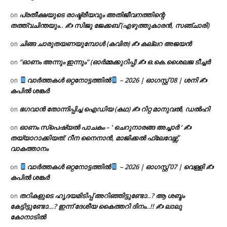
പ്രതീക്ഷയുടെ രാഷ്ട്രീയവും അതിജീവനത്തിന്റെ
on
തത്ത്വചിന്തയും.. ✍️ സിജു ജേക്കബ് (എഴുത്തുകാരൻ, സഞ്ചാരി)
ചിങ്ങ ചാരുതയണയുമ്പോൾ (കവിത) ✍ കല്ലറ അജയൻ
on
“ഓണം അന്നും ഇന്നും” (ഓർമ്മക്കുറിപ്പ്) ✍ ഒ.കെ.ശൈലജ ടീച്ചർ
on
വാർത്തകൾ ഒറ്റനോട്ടത്തിൽ
– 2026 | ഓഗസ്റ്റ് 08 | ശനി ✍
on
കപിൽ ശങ്കർ
ഭഗവാൻ തോന്നിപ്പിച്ച ഐഡിയ (കഥ) ✍ റിറ്റ മാനുവൽ, ഡൽഹി
on
ഓണം സ്പെഷ്യൽ പാചകം – ‘ ചെറുനാരങ്ങ അച്ചാർ ‘ ✍
on
തയ്യാറാക്കിയത്: റീന നൈനാൻ, മാജിക്കൽ ഫ്ലേവേഴ്സ്,
വാകത്താനം
വാർത്തകൾ ഒറ്റനോട്ടത്തിൽ
– 2026 | ഓഗസ്റ്റ് 07 | വെള്ളി ✍
on
കപിൽ ശങ്കർ
തറികളുടെ ഹൃദയമിടിപ്പ് അറിഞ്ഞിട്ടുണ്ടോ..? ആ ശബ്ദം
on
കേട്ടിട്ടുണ്ടോ…? ഇന്ന് ദേശീയ കൈത്തറി ദിനം..!! ✍ ലാലു
കോനാടിൽ