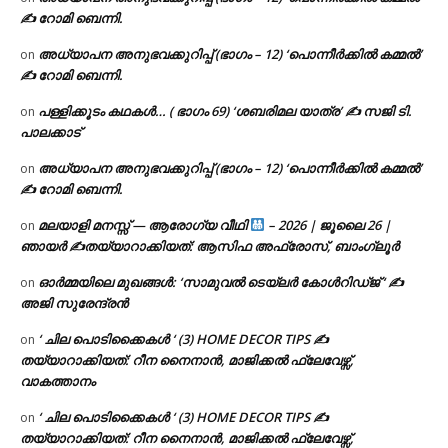
✍ റോമി ബെന്നി.
അധ്യാപന അനുഭവക്കുറിപ്പ് (ഭാഗം – 12) ‘പൊന്നീർക്കിൽ കമ്മൽ’
on
✍ റോമി ബെന്നി.
പള്ളിക്കൂടം കഥകൾ… ( ഭാഗം 69) ‘ശബരിമല യാത്ര’ ✍ സജി ടി.
on
പാലക്കാട്
അധ്യാപന അനുഭവക്കുറിപ്പ് (ഭാഗം – 12) ‘പൊന്നീർക്കിൽ കമ്മൽ’
on
✍ റോമി ബെന്നി.
മലയാളി മനസ്സ് — ആരോഗ്യ വീഥി
– 2026 | ജൂലൈ 26 |
on
ഞായർ ✍
തയ്യാറാക്കിയത്: ആസിഫ അഫ്രോസ്, ബാംഗ്ലൂർ
ഓർമ്മയിലെ മുഖങ്ങൾ: ‘സാമുവൽ ടെയ്ലർ കോൾറിഡ്ജ് ‘ ✍
on
അജി സുരേന്ദ്രൻ
‘ ചില പൊടിക്കൈകൾ ‘ (3) HOME DECOR TIPS ✍
on
തയ്യാറാക്കിയത്: റീന നൈനാൻ, മാജിക്കൽ ഫ്ലേവേഴ്സ്,
വാകത്താനം
‘ ചില പൊടിക്കൈകൾ ‘ (3) HOME DECOR TIPS ✍
on
തയ്യാറാക്കിയത്: റീന നൈനാൻ, മാജിക്കൽ ഫ്ലേവേഴ്സ്,