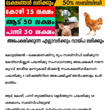
കോട്ടയ്ക്കൽ
.– ലക്ഷക്കണക്കിനു രൂപ സബ്സിഡി ലഭിക്കുന്ന
കേന്ദ്രാവിഷ്കൃത പദ്ധതിക്കു സംസ്ഥാനത്തു അപേക്ഷകർ നന്നേ
കുറവ്. ദേശീയ കന്നുകാലി മിഷന്റെ സംരംഭകത്വവികസന
പദ്ധതിക്കു 3 വർഷത്തിനിടെ അപേക്ഷിച്ചത് അൻപതോളം പേർ
മാത്രം.
ആട്, കോഴി, പന്നി തുടങ്ങിയവ വളർത്തുന്ന പദ്ധതിക്കു 50
ശതമാനം സബ്സിഡിയുണ്ട്.
വ്യക്തിഗത സംരംഭകർ, സ്വയംസഹായ സംഘങ്ങൾ