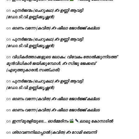
പുനർജന്മം (ചെറുകഥ) ✍ ഉണ്ണി ആവട്ടി
on
(ഡോ.ടി.വി.ഉണ്ണിക്കൃഷ്ണൻ)
ഓണം വന്നേ (കവിത) ✍ ഷീലാ ജോർജ്ജ് കല്ലട
on
പുനർജന്മം (ചെറുകഥ) ✍ ഉണ്ണി ആവട്ടി
on
(ഡോ.ടി.വി.ഉണ്ണിക്കൃഷ്ണൻ)
വിധികർത്താക്കളുടെ ലോകം: വിവേകം തോൽക്കുന്നിടത്ത്
on
മുൻവിധികൾ ജയിക്കുമ്പോൾ. ✍️ സിജു ജേക്കബ്
(എഴുത്തുകാരൻ,സഞ്ചാരി)
പുനർജന്മം (ചെറുകഥ) ✍ ഉണ്ണി ആവട്ടി
on
(ഡോ.ടി.വി.ഉണ്ണിക്കൃഷ്ണൻ)
ഓണം വന്നേ (കവിത) ✍ ഷീലാ ജോർജ്ജ് കല്ലട
on
ഓണം വന്നേ (കവിത) ✍ ഷീലാ ജോർജ്ജ് കല്ലട
on
ഇന്ന് മുരളിയുടെ… ഓർമ്മദിനം
ലാലു കോനാടിൽ
on
ശ്രാവണനിലാപ്പാൽ (കവിത) ✍ റോമി ബെന്നി
on