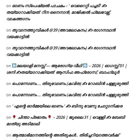
ഓണം സ്പെഷ്യൽ പാചകം – ‘ വെറൈറ്റി പച്ചടി’ ✍
on
തയ്യാറാക്കിയത്: റീന നൈനാൻ, മാജിക്കൽ ഫ്ലേവേഴ്സ്,
വാകത്താനം
തൂവാനത്തുമ്പികൾ @39 (അവലോകനം) ✍ രാഗനാഥൻ
on
വയക്കാട്ടിൽ
തൂവാനത്തുമ്പികൾ @39 (അവലോകനം) ✍ രാഗനാഥൻ
on
വയക്കാട്ടിൽ
മലയാളി മനസ്സ് — ആരോഗ്യ വീഥി
– 2026 | ഓഗസ്റ്റ് 01 |
on
ശനി ✍
തയ്യാറാക്കിയത്: ആസിഫ അഫ്രോസ്, ബാംഗ്ലൂർ
പൊന്നോണം … തിരുവോണം (കവിത) ✍ റോബിൻ പള്ളുരുത്തി
on
പൊന്നോണം … തിരുവോണം (കവിത) ✍ റോബിൻ പള്ളുരുത്തി
on
‘ എന്റെ ഓർമ്മയിലെ ഓണം ‘ ✍ ബിന്ദു വേണു ചോറ്റാനിക്കര
on
ചിന്താ പ്രഭാതം
– 2026 | ജൂലൈ 31 | വെള്ളി ✍
ബേബി
on
മാത്യു അടിമാലി
ആത്മാഭിമാനത്തിന്റെ അതിരുകൾ.. തിരിച്ചറിയാത്തവർക്ക്
on