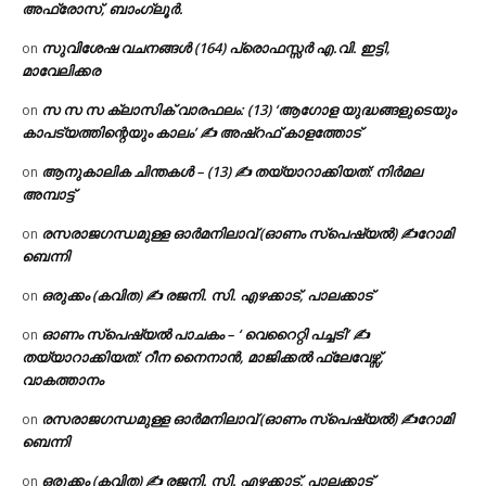
അഫ്രോസ്, ബാംഗ്ലൂർ.
സുവിശേഷ വചനങ്ങൾ (164) പ്രൊഫസ്സർ എ.വി. ഇട്ടി,
on
മാവേലിക്കര
സ സ സ ക്ലാസിക് വാരഫലം: (13) ‘ആഗോള യുദ്ധങ്ങളുടെയും
on
കാപട്യത്തിന്റെയും കാലം’ ✍ അഷ്റഫ് കാളത്തോട്
ആനുകാലിക ചിന്തകൾ – (13) ✍ തയ്യാറാക്കിയത്: നിർമല
on
അമ്പാട്ട്
രസരാജഗന്ധമുള്ള ഓർമനിലാവ് (ഓണം സ്‌പെഷ്യൽ) ✍റോമി
on
ബെന്നി
ഒരുക്കം (കവിത) ✍ രജനി. സി. എഴക്കാട്, പാലക്കാട്
on
ഓണം സ്പെഷ്യൽ പാചകം – ‘ വെറൈറ്റി പച്ചടി’ ✍
on
തയ്യാറാക്കിയത്: റീന നൈനാൻ, മാജിക്കൽ ഫ്ലേവേഴ്സ്,
വാകത്താനം
രസരാജഗന്ധമുള്ള ഓർമനിലാവ് (ഓണം സ്‌പെഷ്യൽ) ✍റോമി
on
ബെന്നി
ഒരുക്കം (കവിത) ✍ രജനി. സി. എഴക്കാട്, പാലക്കാട്
on