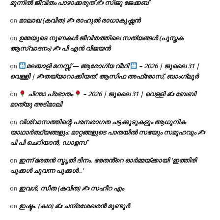
മുന്നിൽ ജീവിതം പാഴാക്കരുത് ✍️ സിജു ജേക്കബ്
മാലാഖ (കവിത) ✍ രാഹുൽ രാധാകൃഷ്ണൻ
on
ഉമ്മയുടെ നുണകൾ ജീവിതത്തിലെ സത്യങ്ങൾ (പുസ്തക
on
ആസ്വാദനം) ✍ പി എൻ വിജയൻ
മലയാളി മനസ്സ് — ആരോഗ്യ വീഥി
– 2026 | ജൂലൈ 31 |
on
വെള്ളി | ✍
തയ്യാറാക്കിയത്: ആസിഫ അഫ്രോസ്, ബാംഗ്ലൂർ
ചിന്താ പ്രഭാതം
– 2026 | ജൂലൈ 31 | വെള്ളി ✍
ബേബി
on
മാത്യു അടിമാലി
വിശ്വാസത്തിന്റെ പരമ്പരാഗത ചട്ടക്കൂടുകളും ആധുനിക
on
യാഥാർത്ഥ്യങ്ങളും: മാറ്റങ്ങളുടെ പാതയിൽ സഭയും സമൂഹവും ✍
പി പി ചെറിയാൻ, ഡാളസ്
ഇന്ന് ഭരതൻ സ്മൃതി ദിനം. ഭരതൻ്റെ ഓർമ്മയ്ക്കായി ‘ഇത്തിരി
on
പൂക്കൾ ചുവന്ന പൂക്കൾ..’
ഇവൾ, സീത (കവിത) ✍ സഹീറ എം
on
ഇഷ്ടം. (കഥ) ✍ ചന്ദ്രശേഖരൻ മുണ്ടൂർ
on