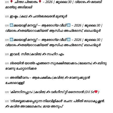
ചിന്താ പ്രഭാതം
– 2026 | ജൂലൈ 30 | വ്യാഴം ✍
ബേബി
on
മാത്യു അടിമാലി
ഇഷ്ടം. (കഥ) ✍ ചന്ദ്രശേഖരൻ മുണ്ടൂർ
on
മലയാളി മനസ്സ് — ആരോഗ്യ വീഥി
– 2026 | ജൂലൈ 30 |
on
വ്യാഴം ✍
തയ്യാറാക്കിയത്: ആസിഫ അഫ്രോസ്, ബാംഗ്ലൂർ
മലയാളി മനസ്സ് — ആരോഗ്യ വീഥി
– 2026 | ജൂലൈ 30 |
on
വ്യാഴം ✍
തയ്യാറാക്കിയത്: ആസിഫ അഫ്രോസ്, ബാംഗ്ലൂർ
ഇവൾ, സീത (കവിത) ✍ സഹീറ എം
on
ട്രെയിൻ യാത്ര എങ്ങനെ സുരക്ഷിതമാക്കാം (ലേഖനം) ✍ ബിന്ദു
on
വേണു ചോറ്റാനിക്കര
അതിജീവനം – ആപേക്ഷികം (കവിത) ✍ വേണുക്കുട്ടൻ
on
ചേരാവെള്ളി
‘കിണറിനപ്പുറം’ (കവിത) ✍ വർഗീസ് റ്റി നൈനാൻ (Dil Se
)
on
‘നിശബ്ദമാക്കപ്പെടുന്ന നിലവിളികൾ’ രചന: പ്രീതി രാധാകൃഷ്ണൻ.
on
✍ കവിത അവലോകനം: മായ അനൂപ്