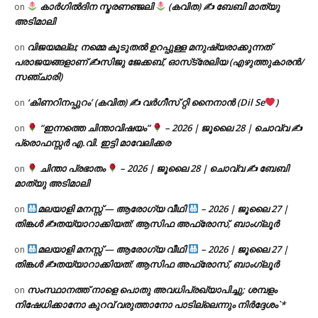
കാർഗിൽദിന സ്മരണഞ്ജലി
(കവിത) ✍ ബേബി മാത്യു
on
അടിമാലി
വിജയമല്ല; നമ്മെ കൂടുതൽ ഉറപ്പുള്ള മനുഷ്യരാക്കുന്നത്
on
പരാജയങ്ങളാണ് ✍️സിജു ജേക്കബ്, ഓസ്‌ട്രേലിയ (എഴുത്തുകാരൻ/
സഞ്ചാരി)
‘കിണറിനപ്പുറം’ (കവിത) ✍ വർഗീസ് റ്റി നൈനാൻ (Dil Se
)
on
“ഇന്നത്തെ ചിന്താവിഷയം”
– 2026 | ജൂലൈ 28 | ചൊവ്വ ✍
on
പ്രൊഫസ്സർ എ.വി. ഇട്ടി മാവേലിക്കര
ചിന്താ പ്രഭാതം
– 2026 | ജൂലൈ 28 | ചൊവ്വ ✍
ബേബി
on
മാത്യു അടിമാലി
മലയാളി മനസ്സ് — ആരോഗ്യ വീഥി
– 2026 | ജൂലൈ 27 |
on
തിങ്കൾ ✍
തയ്യാറാക്കിയത്: ആസിഫ അഫ്രോസ്, ബാംഗ്ലൂർ
മലയാളി മനസ്സ് — ആരോഗ്യ വീഥി
– 2026 | ജൂലൈ 27 |
on
തിങ്കൾ ✍
തയ്യാറാക്കിയത്: ആസിഫ അഫ്രോസ്, ബാംഗ്ലൂർ
സംസ്ഥാനത്ത് നാളെ പൊതു അവധിപ്രഖ്യാപിച്ചു; ശമ്പളം
on
നിഷേധിക്കാനോ കുറവ് വരുത്താനോ പാടില്ലെന്നും നിർദ്ദേശം`*