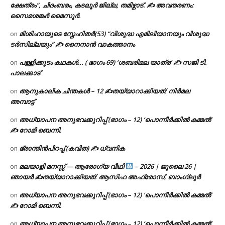
ക്ഷേത്രം”, ചിദംബരം, കടലൂർ ജില്ല, തമിഴ്നാട്. ✍ അവതരണം:
സൈമശങ്കർ മൈസൂർ.
മിശിഹായുടെ സ്നേഹിതർ(53) “വിശുദ്ധ എമിലിയാനയും വിശുദ്ധ
on
ടര്‍സില്ലയും” ✍ നൈനാൻ വാകത്താനം
പള്ളിക്കൂടം കഥകൾ… ( ഭാഗം 69) ‘ശബരിമല യാത്ര’ ✍ സജി ടി.
on
പാലക്കാട്
ആനുകാലിക ചിന്തകൾ – 12 ✍തയ്യാറാക്കിയത്: നിർമല
on
അമ്പാട്ട്
അധ്യാപന അനുഭവക്കുറിപ്പ് (ഭാഗം – 12) ‘പൊന്നീർക്കിൽ കമ്മൽ’
on
✍ റോമി ബെന്നി.
ഭ്രാന്തിൻപിറപ്പ് (കവിത) ✍ ധ്വനിക
on
മലയാളി മനസ്സ് — ആരോഗ്യ വീഥി
– 2026 | ജൂലൈ 26 |
on
ഞായർ ✍
തയ്യാറാക്കിയത്: ആസിഫ അഫ്രോസ്, ബാംഗ്ലൂർ
അധ്യാപന അനുഭവക്കുറിപ്പ് (ഭാഗം – 12) ‘പൊന്നീർക്കിൽ കമ്മൽ’
on
✍ റോമി ബെന്നി.
അധ്യാപന അനുഭവക്കുറിപ്പ് (ഭാഗം – 12) ‘പൊന്നീർക്കിൽ കമ്മൽ’
on