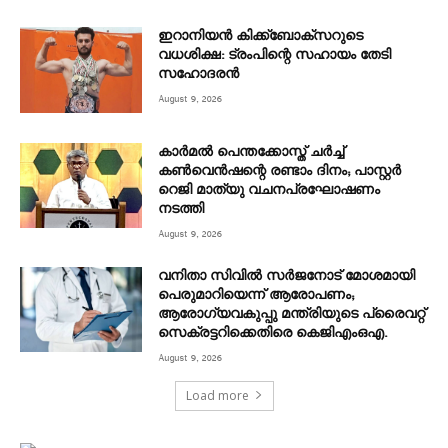
ഇറാനിയൻ കിക്ക്ബോക്സറുടെ
വധശിക്ഷ: ട്രംപിന്റെ സഹായം തേടി
സഹോദരൻ
August 9, 2026
കാർമൽ പെന്തക്കോസ്ത് ചർച്ച്
കൺവെൻഷന്റെ രണ്ടാം ദിനം; പാസ്റ്റർ
റെജി മാത്യു വചനപ്രഘോഷണം
നടത്തി
August 9, 2026
വനിതാ സിവിൽ സർജനോട് മോശമായി
പെരുമാറിയെന്ന് ആരോപണം;
ആരോഗ്യവകുപ്പു മന്ത്രിയുടെ പ്രൈവറ്റ്
സെക്രട്ടറിക്കെതിരെ കെജിഎംഒഎ.
August 9, 2026
Load more