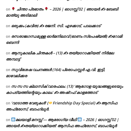
ചിന്താ പ്രഭാതം
– 2026 | ഓഗസ്റ്റ് 02 | ഞായർ ✍
ബേബി
on
മാത്യു അടിമാലി
ഒരുക്കം (കവിത) ✍ രജനി. സി. എഴക്കാട്, പാലക്കാട്
on
രസരാജഗന്ധമുള്ള ഓർമനിലാവ് (ഓണം സ്‌പെഷ്യൽ) ✍റോമി
on
ബെന്നി
ആനുകാലിക ചിന്തകൾ – (13) ✍ തയ്യാറാക്കിയത്: നിർമല
on
അമ്പാട്ട്
സുവിശേഷ വചനങ്ങൾ (164) പ്രൊഫസ്സർ എ.വി. ഇട്ടി,
on
മാവേലിക്കര
സ സ സ ക്ലാസിക് വാരഫലം: (13) ‘ആഗോള യുദ്ധങ്ങളുടെയും
on
കാപട്യത്തിന്റെയും കാലം’ ✍ അഷ്റഫ് കാളത്തോട്
‘വാടാത്ത വേരുകൾ’ (
Friendship Day Special) ✍ ആസിഫ
on
അഫ്രോസ്, ബാംഗ്ലൂർ.
മലയാളി മനസ്സ് — ആരോഗ്യ വീഥി
– 2026 | ഓഗസ്റ്റ് 02 |
on
ഞായർ ✍
തയ്യാറാക്കിയത്: ആസിഫ അഫ്രോസ്, ബാംഗ്ലൂർ