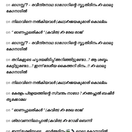
ഓഗസ്റ്റ് 𝟕 – രവീന്ദ്രനാഥ ടാഗോറിന്റെ സ്മൃതിദിനം ✍ ലാലു
on
കോനാടിൽ
നിലാവിനെ നൽകിയവൾ (കഥ)✍ജയകുമാരി കൊല്ലം
on
” ഓണപ്പുലരികൾ ” (കവിത) ✍ രേഖ രാജ്
on
ഓഗസ്റ്റ് 𝟕 – രവീന്ദ്രനാഥ ടാഗോറിന്റെ സ്മൃതിദിനം ✍ ലാലു
on
കോനാടിൽ
തറികളുടെ ഹൃദയമിടിപ്പ് അറിഞ്ഞിട്ടുണ്ടോ..? ആ ശബ്ദം
on
കേട്ടിട്ടുണ്ടോ…? ഇന്ന് ദേശീയ കൈത്തറി ദിനം..!! ✍ ലാലു
കോനാടിൽ
നിലാവിനെ നൽകിയവൾ (കഥ)✍ജയകുമാരി കൊല്ലം
on
കേരളം പ്രളയത്തിന്റെ സ്വന്തം നാടോ ? ✍️അഫ്സൽ ബഷീർ
on
തൃക്കോമല
” ഓണപ്പുലരികൾ ” (കവിത) ✍ രേഖ രാജ്
on
ശ്രാവണനിലാപ്പാൽ (കവിത) ✍ റോമി ബെന്നി
on
ഇന്ന് മുരളിയുടെ… ഓർമ്മദിനം
ലാലു കോനാടിൽ
on