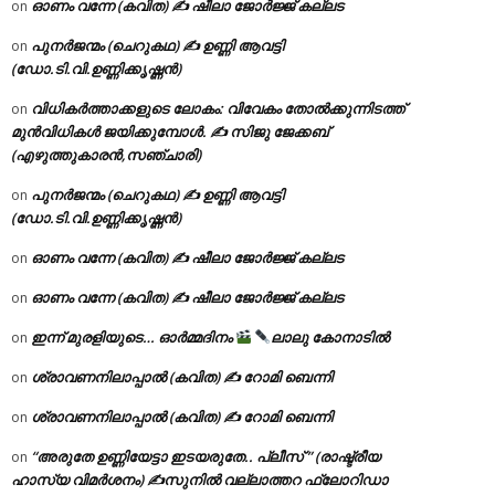
ഓണം വന്നേ (കവിത) ✍ ഷീലാ ജോർജ്ജ് കല്ലട
on
പുനർജന്മം (ചെറുകഥ) ✍ ഉണ്ണി ആവട്ടി
on
(ഡോ.ടി.വി.ഉണ്ണിക്കൃഷ്ണൻ)
വിധികർത്താക്കളുടെ ലോകം: വിവേകം തോൽക്കുന്നിടത്ത്
on
മുൻവിധികൾ ജയിക്കുമ്പോൾ. ✍️ സിജു ജേക്കബ്
(എഴുത്തുകാരൻ,സഞ്ചാരി)
പുനർജന്മം (ചെറുകഥ) ✍ ഉണ്ണി ആവട്ടി
on
(ഡോ.ടി.വി.ഉണ്ണിക്കൃഷ്ണൻ)
ഓണം വന്നേ (കവിത) ✍ ഷീലാ ജോർജ്ജ് കല്ലട
on
ഓണം വന്നേ (കവിത) ✍ ഷീലാ ജോർജ്ജ് കല്ലട
on
ഇന്ന് മുരളിയുടെ… ഓർമ്മദിനം
ലാലു കോനാടിൽ
on
ശ്രാവണനിലാപ്പാൽ (കവിത) ✍ റോമി ബെന്നി
on
ശ്രാവണനിലാപ്പാൽ (കവിത) ✍ റോമി ബെന്നി
on
“അരുതേ ഉണ്ണിയേട്ടാ ഇടയരുതേ.. പ്ലീസ് ” (രാഷ്ട്രീയ
on
ഹാസ്യ വിമർശനം) ✍സുനിൽ വല്ലാത്തറ ഫ്ലോറിഡാ