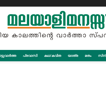
ട്ടുവാർത്ത
പ്രവാസി
കഥ/കവിത
യാത്ര
മതം
സിന