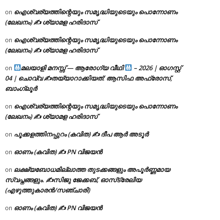
ഐശ്വര്യത്തിന്റെയും സമൃദ്ധിയുടെയും പൊന്നോണം
on
(ലേഖനം) ✍ ശ്യാമള ഹരിദാസ്
ഐശ്വര്യത്തിന്റെയും സമൃദ്ധിയുടെയും പൊന്നോണം
on
(ലേഖനം) ✍ ശ്യാമള ഹരിദാസ്
മലയാളി മനസ്സ് — ആരോഗ്യ വീഥി
– 2026 | ഓഗസ്റ്റ്
on
04 | ചൊവ്വ ✍
തയ്യാറാക്കിയത്: ആസിഫ അഫ്രോസ്,
ബാംഗ്ലൂർ
ഐശ്വര്യത്തിന്റെയും സമൃദ്ധിയുടെയും പൊന്നോണം
on
(ലേഖനം) ✍ ശ്യാമള ഹരിദാസ്
പൂക്കളത്തിനപ്പുറം (കവിത) ✍ ദീപ ആർ അടൂർ
on
ഓണം (കവിത) ✍ PN വിജയൻ
on
ലക്ഷ്യബോധമില്ലാത്ത തുടക്കങ്ങളും അപൂർണ്ണമായ
on
സ്വപ്നങ്ങളും. ✍️സിജു ജേക്കബ്, ഓസ്‌ട്രേലിയ
(എഴുത്തുകാരൻ/സഞ്ചാരി)
ഓണം (കവിത) ✍ PN വിജയൻ
on