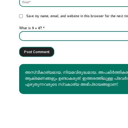
Website:
Save my name, email, and website in this browser for the next ti
What is 9 + 8?
*
അസ്വീകാര്യമായ, നിയമവിരുദ്ധമായ, അപകീര്‍ത്തിക
ആക്രമണങ്ങളും ഉണ്ടാകരുത്. ഇത്തരത്തിലുള്ള പ്രവർ
എഴുതുന്നവരുടെ സ്വകാര്യ അഭിപ്രായങ്ങളാണ്.