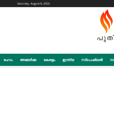
Saturday, August 8, 2026
ഹോം
അമേരിക്ക
കേരളം
ഇന്ത്യ
സ്പെഷ്യൽ
നാ