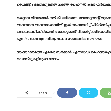
വൈകിട്ട് 5 മണിക്കുള്ളിൽ നടത്തി ഫൈനൽ കൺഫർമേ
തെറ്റായ വിവരങ്ങൾ നൽകി ലഭിക്കുന്ന അലോട്ടമെന്റ് റദ്ദാ
അവസാന അവസരമാണിത്. ഇത് സംബന്ധിച്ച് പ്രിൻസിപ്പൽമാ
അപേക്ഷകർക്ക് ട്രയൽ അലോട്ടമെന്റ് റിസൾട്ട് പരിശോധി
എന്നിവ നടത്തുന്നതിനും വേണ്ട സാങ്കേതിക സഹായം
സംസ്ഥാനത്തെ എല്ലാ സർക്കാർ, എയ്ഡഡ് ഹൈസ്‌കൂൾ,
ഡെസ്‌കുകളിലൂടെ തേടാം.
Share