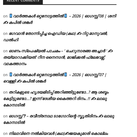
RECENT COMMENTS
വാർത്തകൾ ഒറ്റനോട്ടത്തിൽ
– 2026 | ഓഗസ്റ്റ് 08 | ശനി
on
✍
കപിൽ ശങ്കർ
ഭഗവാൻ തോന്നിപ്പിച്ച ഐഡിയ (കഥ) ✍ റിറ്റ മാനുവൽ,
on
ഡൽഹി
ഓണം സ്പെഷ്യൽ പാചകം – ‘ ചെറുനാരങ്ങ അച്ചാർ ‘ ✍
on
തയ്യാറാക്കിയത്: റീന നൈനാൻ, മാജിക്കൽ ഫ്ലേവേഴ്സ്,
വാകത്താനം
വാർത്തകൾ ഒറ്റനോട്ടത്തിൽ
– 2026 | ഓഗസ്റ്റ് 07 |
on
വെള്ളി ✍
കപിൽ ശങ്കർ
തറികളുടെ ഹൃദയമിടിപ്പ് അറിഞ്ഞിട്ടുണ്ടോ..? ആ ശബ്ദം
on
കേട്ടിട്ടുണ്ടോ…? ഇന്ന് ദേശീയ കൈത്തറി ദിനം..!! ✍ ലാലു
കോനാടിൽ
ഓഗസ്റ്റ് 𝟕 – രവീന്ദ്രനാഥ ടാഗോറിന്റെ സ്മൃതിദിനം ✍ ലാലു
on
കോനാടിൽ
നിലാവിനെ നൽകിയവൾ (കഥ)✍ജയകുമാരി കൊല്ലം
on