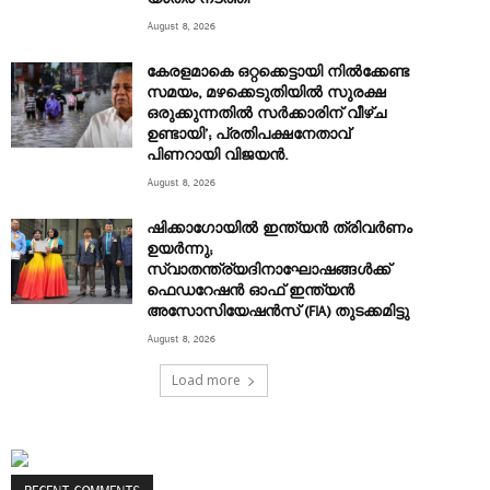
August 8, 2026
കേരളമാകെ ഒറ്റക്കെട്ടായി നിൽക്കേണ്ട
സമയം, മഴക്കെടുതിയിൽ സുരക്ഷ
ഒരുക്കുന്നതിൽ സർക്കാരിന് വീഴ്ച
ഉണ്ടായി’; പ്രതിപക്ഷനേതാവ്
പിണറായി വിജയൻ.
August 8, 2026
ഷിക്കാഗോയിൽ ഇന്ത്യൻ ത്രിവർണം
ഉയർന്നു;
സ്വാതന്ത്ര്യദിനാഘോഷങ്ങൾക്ക്
ഫെഡറേഷൻ ഓഫ് ഇന്ത്യൻ
അസോസിയേഷൻസ് (FIA) തുടക്കമിട്ടു
August 8, 2026
Load more