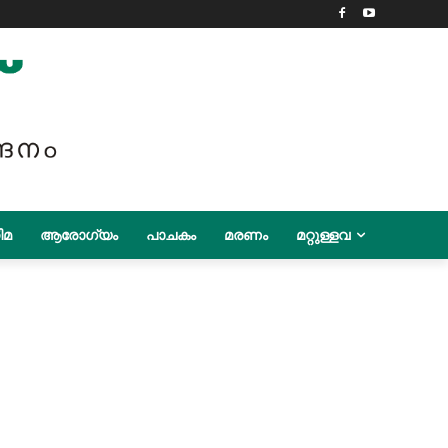
ിമ
ആരോഗ്യം
പാചകം
മരണം
മറ്റുള്ളവ