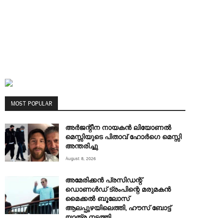
MOST POPULAR
അര്‍ജന്റീന നായകന്‍ ലിയോണല്‍
മെസ്സിയുടെ പിതാവ് ഹോര്‍ഗെ മെസ്സി
അന്തരിച്ചു
August 8, 2026
അമേരിക്കൻ പ്രസിഡന്റ്
ഡൊണൾഡ് ട്രംപിന്റെ മരുമകന്‍
മൈക്കൽ ബൂലോസ്
ആലപ്പുഴയിലെത്തി, ഹൗസ് ബോട്ട്
യാത്ര നടത്തി