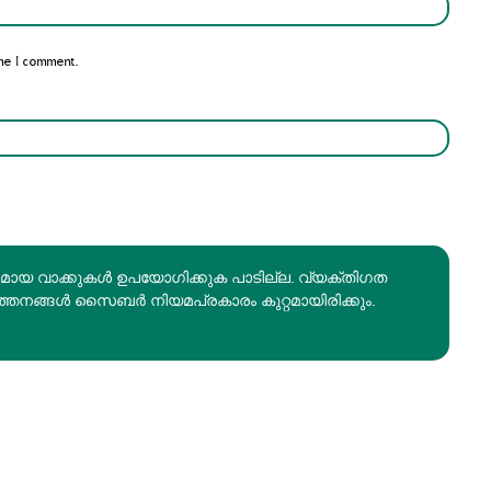
me I comment.
രമായ വാക്കുകൾ ഉപയോഗിക്കുക പാടില്ല. വ്യക്തിഗത
ത്തനങ്ങൾ സൈബർ നിയമപ്രകാരം കുറ്റമായിരിക്കും.