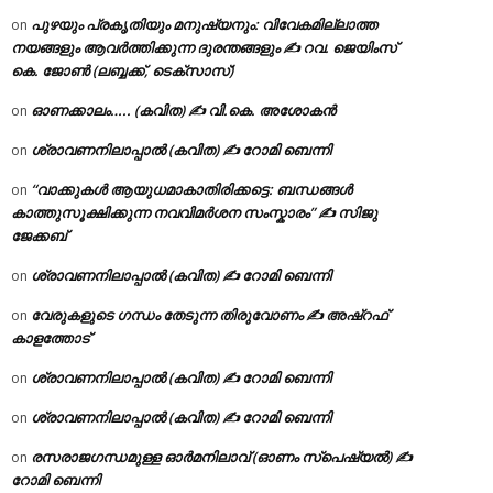
പുഴയും പ്രകൃതിയും മനുഷ്യനും: വിവേകമില്ലാത്ത
on
നയങ്ങളും ആവർത്തിക്കുന്ന ദുരന്തങ്ങളും ✍ റവ. ജെയിംസ്
കെ. ജോൺ (ലബ്ബക്ക്, ടെക്സാസ്)
ഓണക്കാലം….. (കവിത) ✍ വി.കെ. അശോകൻ
on
ശ്രാവണനിലാപ്പാൽ (കവിത) ✍ റോമി ബെന്നി
on
“വാക്കുകൾ ആയുധമാകാതിരിക്കട്ടെ: ബന്ധങ്ങൾ
on
കാത്തുസൂക്ഷിക്കുന്ന നവവിമർശന സംസ്കാരം” ✍️ സിജു
ജേക്കബ്
ശ്രാവണനിലാപ്പാൽ (കവിത) ✍ റോമി ബെന്നി
on
വേരുകളുടെ ഗന്ധം തേടുന്ന തിരുവോണം ✍ അഷ്റഫ്
on
കാളത്തോട്
ശ്രാവണനിലാപ്പാൽ (കവിത) ✍ റോമി ബെന്നി
on
ശ്രാവണനിലാപ്പാൽ (കവിത) ✍ റോമി ബെന്നി
on
രസരാജഗന്ധമുള്ള ഓർമനിലാവ് (ഓണം സ്‌പെഷ്യൽ) ✍
on
റോമി ബെന്നി