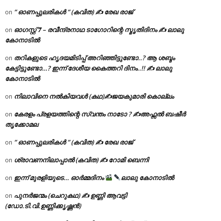
” ഓണപ്പുലരികൾ ” (കവിത) ✍ രേഖ രാജ്
on
ഓഗസ്റ്റ് 𝟕 – രവീന്ദ്രനാഥ ടാഗോറിന്റെ സ്മൃതിദിനം ✍ ലാലു
on
കോനാടിൽ
തറികളുടെ ഹൃദയമിടിപ്പ് അറിഞ്ഞിട്ടുണ്ടോ..? ആ ശബ്ദം
on
കേട്ടിട്ടുണ്ടോ…? ഇന്ന് ദേശീയ കൈത്തറി ദിനം..!! ✍ ലാലു
കോനാടിൽ
നിലാവിനെ നൽകിയവൾ (കഥ)✍ജയകുമാരി കൊല്ലം
on
കേരളം പ്രളയത്തിന്റെ സ്വന്തം നാടോ ? ✍️അഫ്സൽ ബഷീർ
on
തൃക്കോമല
” ഓണപ്പുലരികൾ ” (കവിത) ✍ രേഖ രാജ്
on
ശ്രാവണനിലാപ്പാൽ (കവിത) ✍ റോമി ബെന്നി
on
ഇന്ന് മുരളിയുടെ… ഓർമ്മദിനം
ലാലു കോനാടിൽ
on
പുനർജന്മം (ചെറുകഥ) ✍ ഉണ്ണി ആവട്ടി
on
(ഡോ.ടി.വി.ഉണ്ണിക്കൃഷ്ണൻ)