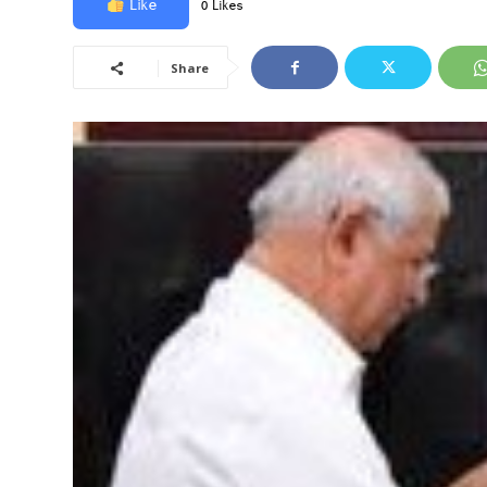
Like
0 Likes
Share