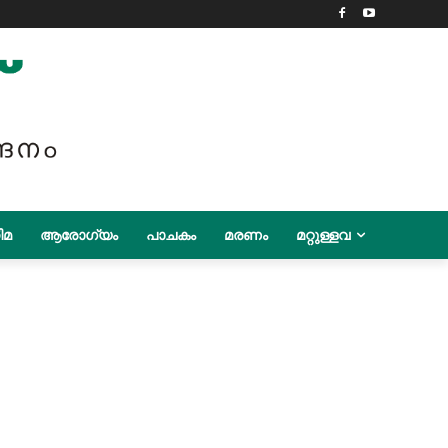
ിമ
ആരോഗ്യം
പാചകം
മരണം
മറ്റുള്ളവ