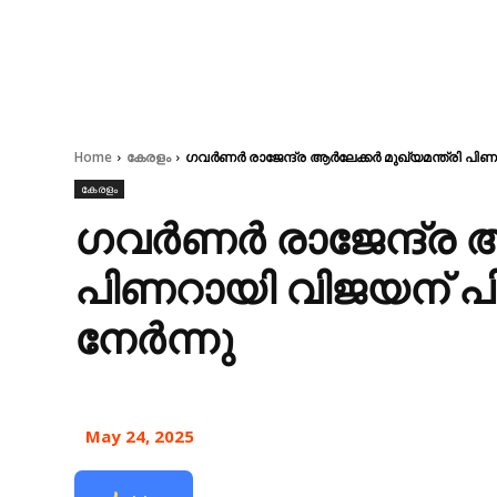
Home
കേരളം
ഗവർണർ രാജേന്ദ്ര ആർലേക്കർ മുഖ്യമന്ത്രി പി
കേരളം
ഗവർണർ രാജേന്ദ്ര ആ
പിണറായി വിജയന് 
നേർന്നു
May 24, 2025