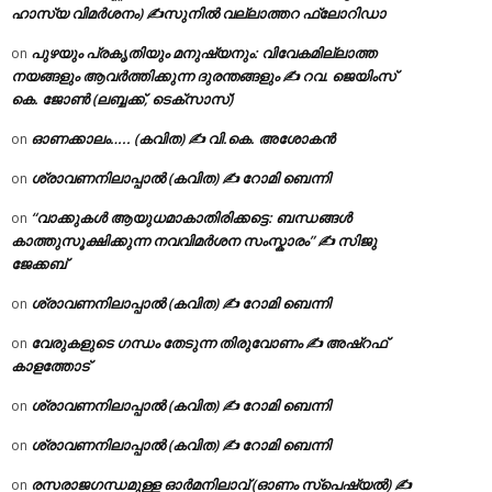
ഹാസ്യ വിമർശനം) ✍സുനിൽ വല്ലാത്തറ ഫ്ലോറിഡാ
പുഴയും പ്രകൃതിയും മനുഷ്യനും: വിവേകമില്ലാത്ത
on
നയങ്ങളും ആവർത്തിക്കുന്ന ദുരന്തങ്ങളും ✍ റവ. ജെയിംസ്
കെ. ജോൺ (ലബ്ബക്ക്, ടെക്സാസ്)
ഓണക്കാലം….. (കവിത) ✍ വി.കെ. അശോകൻ
on
ശ്രാവണനിലാപ്പാൽ (കവിത) ✍ റോമി ബെന്നി
on
“വാക്കുകൾ ആയുധമാകാതിരിക്കട്ടെ: ബന്ധങ്ങൾ
on
കാത്തുസൂക്ഷിക്കുന്ന നവവിമർശന സംസ്കാരം” ✍️ സിജു
ജേക്കബ്
ശ്രാവണനിലാപ്പാൽ (കവിത) ✍ റോമി ബെന്നി
on
വേരുകളുടെ ഗന്ധം തേടുന്ന തിരുവോണം ✍ അഷ്റഫ്
on
കാളത്തോട്
ശ്രാവണനിലാപ്പാൽ (കവിത) ✍ റോമി ബെന്നി
on
ശ്രാവണനിലാപ്പാൽ (കവിത) ✍ റോമി ബെന്നി
on
രസരാജഗന്ധമുള്ള ഓർമനിലാവ് (ഓണം സ്‌പെഷ്യൽ) ✍
on