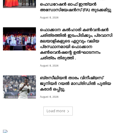
ഫെഡറേഷൻ ഓഫ് ഇന്ത്യൻ
അസോസിയേഷൻസ് (FIA) തുടക്കമിട്ടു
August 8, 2026
ഫൊക്കാന കൽഹാരി കൺവൻഷൻ
ചരിത്രത്തിൽ ഇടംപിടിക്കും; പ്രവാസി
മലയാളികളുടെ ഏറ്റവും വലിയ
പ്രസ്ഥാനമായി ഫൊക്കാന
കൺവെൻഷന്റെ ഉൽഘാടനനം
ചരിത്രം തിരുത്തി .
August 8, 2026
ബ്രസീലിയൻ താരം വിനീഷ്യസ്
ജൂനിയർ റയല്‍ മാഡ്രിഡില്‍ പുതിയ
കരാർ ഒപ്പിട്ടു.
August 8, 2026
Load more