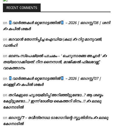
RECENT COMMENTS
വാർത്തകൾ ഒറ്റനോട്ടത്തിൽ
– 2026 | ഓഗസ്റ്റ് 08 | ശനി
on
✍
കപിൽ ശങ്കർ
ഭഗവാൻ തോന്നിപ്പിച്ച ഐഡിയ (കഥ) ✍ റിറ്റ മാനുവൽ,
on
ഡൽഹി
ഓണം സ്പെഷ്യൽ പാചകം – ‘ ചെറുനാരങ്ങ അച്ചാർ ‘ ✍
on
തയ്യാറാക്കിയത്: റീന നൈനാൻ, മാജിക്കൽ ഫ്ലേവേഴ്സ്,
വാകത്താനം
വാർത്തകൾ ഒറ്റനോട്ടത്തിൽ
– 2026 | ഓഗസ്റ്റ് 07 |
on
വെള്ളി ✍
കപിൽ ശങ്കർ
തറികളുടെ ഹൃദയമിടിപ്പ് അറിഞ്ഞിട്ടുണ്ടോ..? ആ ശബ്ദം
on
കേട്ടിട്ടുണ്ടോ…? ഇന്ന് ദേശീയ കൈത്തറി ദിനം..!! ✍ ലാലു
കോനാടിൽ
ഓഗസ്റ്റ് 𝟕 – രവീന്ദ്രനാഥ ടാഗോറിന്റെ സ്മൃതിദിനം ✍ ലാലു
on
കോനാടിൽ