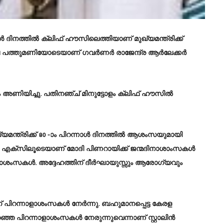
 ദിനത്തിൽ ക്ലിഫ് ഹൗസിലെത്തിയാണ് മുഖ്യമന്ത്രിക്ക്
 പത്തുമണിയോടെയാണ് ഗവർണർ രാജേന്ദ്ര ആർലേക്കർ
ണിയിച്ചു. പതിനഞ്ച് മിനുട്ടോളം ക്ലിഫ് ഹൗസിൽ
്യമന്ത്രിക്ക് 80 -ാം പിറന്നാൾ ദിനത്തിൽ ആശംസയുമായി
ായ എക്സിലൂടെയാണ് മോദി പിണറായിക്ക് ജന്മദിനാശാംസകൾ
മദിനാശംസകൾ. അദ്ദേഹത്തിന് ദീർഘായുസ്സും ആരോഗ്യവും
ജയന് പിറന്നാളാശംസകൾ നേർന്നു. ബഹുമാനപ്പെട്ട കേരള
ഞ്ഞ പിറന്നാളാശംസകൾ നേരുന്നുവെന്നാണ് സ്റ്റാലിൻ