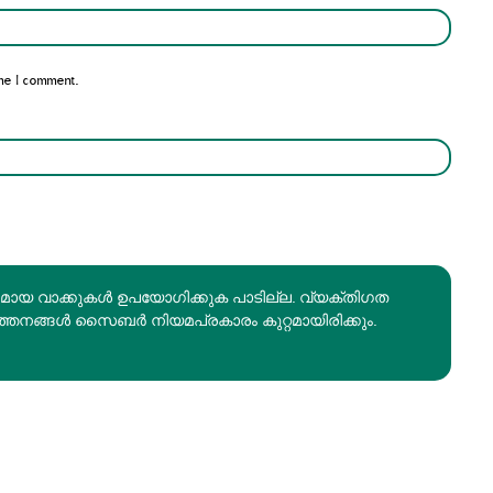
Email:*
me I comment.
രമായ വാക്കുകൾ ഉപയോഗിക്കുക പാടില്ല. വ്യക്തിഗത
ത്തനങ്ങൾ സൈബർ നിയമപ്രകാരം കുറ്റമായിരിക്കും.