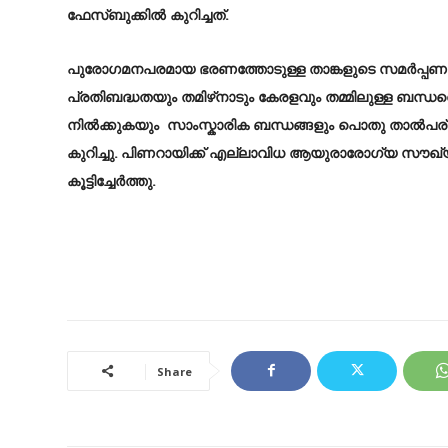
ഫേസ്ബുക്കിൽ കുറിച്ചത്.
പുരോഗമനപരമായ ഭരണത്തോടുള്ള താങ്കളുടെ സമർപ്പണവ
പ്രതിബദ്ധതയും തമിഴ്‌നാടും കേരളവും തമ്മിലുള്ള ബന്ധത്
നിൽക്കുകയും സാംസ്കാരിക ബന്ധങ്ങളും പൊതു താല്‍പര്യ
കുറിച്ചു. പിണറായിക്ക് എല്ലാവിധ ആയുരാരോഗ്യ സൗഖ്യങ്ങ
കൂട്ടിച്ചേർത്തു.
Share