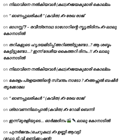
നിലാവിനെ നൽകിയവൾ (കഥ)✍ജയകുമാരി കൊല്ലം
on
” ഓണപ്പുലരികൾ ” (കവിത) ✍ രേഖ രാജ്
on
ഓഗസ്റ്റ് 𝟕 – രവീന്ദ്രനാഥ ടാഗോറിന്റെ സ്മൃതിദിനം ✍ ലാലു
on
കോനാടിൽ
തറികളുടെ ഹൃദയമിടിപ്പ് അറിഞ്ഞിട്ടുണ്ടോ..? ആ ശബ്ദം
on
കേട്ടിട്ടുണ്ടോ…? ഇന്ന് ദേശീയ കൈത്തറി ദിനം..!! ✍ ലാലു
കോനാടിൽ
നിലാവിനെ നൽകിയവൾ (കഥ)✍ജയകുമാരി കൊല്ലം
on
കേരളം പ്രളയത്തിന്റെ സ്വന്തം നാടോ ? ✍️അഫ്സൽ ബഷീർ
on
തൃക്കോമല
” ഓണപ്പുലരികൾ ” (കവിത) ✍ രേഖ രാജ്
on
ശ്രാവണനിലാപ്പാൽ (കവിത) ✍ റോമി ബെന്നി
on
ഇന്ന് മുരളിയുടെ… ഓർമ്മദിനം
ലാലു കോനാടിൽ
on
പുനർജന്മം (ചെറുകഥ) ✍ ഉണ്ണി ആവട്ടി
on
(ഡോ.ടി.വി.ഉണ്ണിക്കൃഷ്ണൻ)