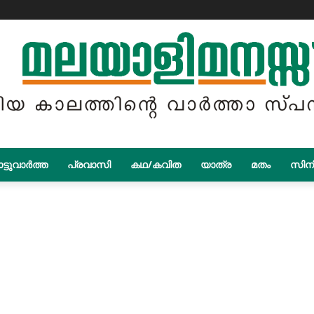
ട്ടുവാർത്ത
പ്രവാസി
കഥ/കവിത
യാത്ര
മതം
സിന