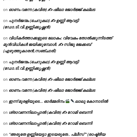
ഓണം വന്നേ (കവിത) ✍ ഷീലാ ജോർജ്ജ് കല്ലട
on
പുനർജന്മം (ചെറുകഥ) ✍ ഉണ്ണി ആവട്ടി
on
(ഡോ.ടി.വി.ഉണ്ണിക്കൃഷ്ണൻ)
വിധികർത്താക്കളുടെ ലോകം: വിവേകം തോൽക്കുന്നിടത്ത്
on
മുൻവിധികൾ ജയിക്കുമ്പോൾ. ✍️ സിജു ജേക്കബ്
(എഴുത്തുകാരൻ,സഞ്ചാരി)
പുനർജന്മം (ചെറുകഥ) ✍ ഉണ്ണി ആവട്ടി
on
(ഡോ.ടി.വി.ഉണ്ണിക്കൃഷ്ണൻ)
ഓണം വന്നേ (കവിത) ✍ ഷീലാ ജോർജ്ജ് കല്ലട
on
ഓണം വന്നേ (കവിത) ✍ ഷീലാ ജോർജ്ജ് കല്ലട
on
ഇന്ന് മുരളിയുടെ… ഓർമ്മദിനം
ലാലു കോനാടിൽ
on
ശ്രാവണനിലാപ്പാൽ (കവിത) ✍ റോമി ബെന്നി
on
ശ്രാവണനിലാപ്പാൽ (കവിത) ✍ റോമി ബെന്നി
on
“അരുതേ ഉണ്ണിയേട്ടാ ഇടയരുതേ.. പ്ലീസ് ” (രാഷ്ട്രീയ
on