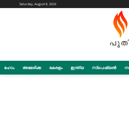
Saturday, August 8, 2026
ഹോം
അമേരിക്ക
കേരളം
ഇന്ത്യ
സ്പെഷ്യൽ
നാ