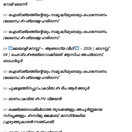
റോമി ബെന്നി
ഐശ്വര്യത്തിന്റെയും സമൃദ്ധിയുടെയും പൊന്നോണം
on
(ലേഖനം) ✍ ശ്യാമള ഹരിദാസ്
ഐശ്വര്യത്തിന്റെയും സമൃദ്ധിയുടെയും പൊന്നോണം
on
(ലേഖനം) ✍ ശ്യാമള ഹരിദാസ്
മലയാളി മനസ്സ് — ആരോഗ്യ വീഥി
– 2026 | ഓഗസ്റ്റ്
on
04 | ചൊവ്വ ✍
തയ്യാറാക്കിയത്: ആസിഫ അഫ്രോസ്,
ബാംഗ്ലൂർ
ഐശ്വര്യത്തിന്റെയും സമൃദ്ധിയുടെയും പൊന്നോണം
on
(ലേഖനം) ✍ ശ്യാമള ഹരിദാസ്
പൂക്കളത്തിനപ്പുറം (കവിത) ✍ ദീപ ആർ അടൂർ
on
ഓണം (കവിത) ✍ PN വിജയൻ
on
ലക്ഷ്യബോധമില്ലാത്ത തുടക്കങ്ങളും അപൂർണ്ണമായ
on
സ്വപ്നങ്ങളും. ✍️സിജു ജേക്കബ്, ഓസ്‌ട്രേലിയ
(എഴുത്തുകാരൻ/സഞ്ചാരി)