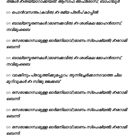
തിങ്കൾ ✍
തയ്യാറാക്കിയത്: ആസിഫ അഫ്രോസ്, ബാംഗ്ലൂർ
പൊൻവസന്തം (കവിത) ✍ രമ്യ പ്രദീപ് കാപ്പിൽ
on
ബാല്യസ്മരണകൾ (ഓണക്കവിത) ✍ ശശികല മോഹൻദാസ്,
on
നവിമുംബൈ
രസരാജഗന്ധമുള്ള ഓർമനിലാവ് (ഓണം സ്‌പെഷ്യൽ) ✍റോമി
on
ബെന്നി
ബാല്യസ്മരണകൾ (ഓണക്കവിത) ✍ ശശികല മോഹൻദാസ്,
on
നവിമുംബൈ
വാക്കിനും പ്രവൃത്തിക്കുമപ്പുറം: തുന്നിച്ചേർക്കാനാവാത്ത ചില
on
മുറിവുകൾ ✍️ സിജു ജേക്കബ്
രസരാജഗന്ധമുള്ള ഓർമനിലാവ് (ഓണം സ്‌പെഷ്യൽ) ✍റോമി
on
ബെന്നി
രസരാജഗന്ധമുള്ള ഓർമനിലാവ് (ഓണം സ്‌പെഷ്യൽ) ✍റോമി
on
ബെന്നി
രസരാജഗന്ധമുള്ള ഓർമനിലാവ് (ഓണം സ്‌പെഷ്യൽ) ✍റോമി
on
ബെന്നി