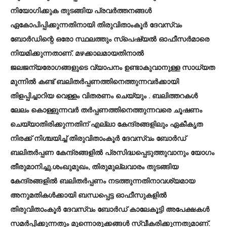
നിയോഗിക്കുക തുടങ്ങിയ പ്രവർത്തനങ്ങൾ
ഏകോപിപ്പിക്കുന്നതിനായി തിരുവിതാംകൂർ ദേവസ്വം
ബോർഡിന്റെ ഒരോ സ്ഥലത്തും സ്പെഷ്യൽ ഓഫീസർമാരെ
നിയമിക്കുന്നതാണ്. മഴക്കാലമായതിനാൽ
ജലജന്യരോഗങ്ങളുടെ വ്യാപനം ഉണ്ടാകുവാനുള്ള സാധ്യത
മുന്നിൽ കണ്ട് ബലിതർപ്പണത്തിനെത്തുന്നവർക്കായി
തിളപ്പിച്ചാറിയ വെള്ളം വിതരണം ചെയ്യും . ബലിത്തറകൾ
ലേലം കൊള്ളുന്നവർ തർപ്പണത്തിനെത്തുന്നവരെ ചൂഷണം
ചെയ്യാതിരിക്കുന്നതിന് എല്ലാ കേന്ദ്രങ്ങളിലും ഏകീകൃത
നിരക്ക് നിശ്ചയിച്ച് തിരുവിതാംകൂർ ദേവസ്വം ബോർഡ്
ബലിതർപ്പണ കേന്ദ്രങ്ങളിൽ പ്രസിദ്ധപ്പെടുത്തുവാനും യോഗം
തീരുമാനിച്ചു.ശംഖുമുഖം, തിരുമുല്ലവാരം തുടങ്ങിയ
കേന്ദ്രങ്ങളിൽ ബലിതർപ്പണം നടത്തുന്നതിനാവശ്യമായ
അനുമതികൾക്കായി ബന്ധപ്പെട്ട ഓഫീസുകളിൽ
തിരുവിതാംകൂർ ദേവസ്വം ബോർഡ് കാലേകൂട്ടി അപേക്ഷകൾ
സമർപ്പിക്കുന്നതും മുന്നൊരുക്കങ്ങൾ സ്വീകരിക്കുന്നതുമാണ്.