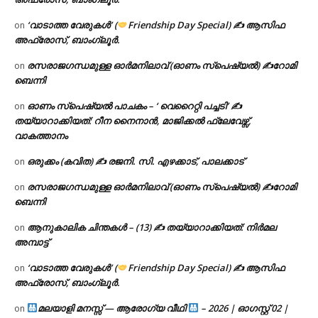
‘വാടാത്ത വേരുകൾ’ (
Friendship Day Special) ✍ ആസിഫ
on
അഫ്രോസ്, ബാംഗ്ലൂർ.
രസരാജഗന്ധമുള്ള ഓർമനിലാവ് (ഓണം സ്‌പെഷ്യൽ) ✍റോമി
on
ബെന്നി
ഓണം സ്പെഷ്യൽ പാചകം – ‘ വെറൈറ്റി പച്ചടി’ ✍
on
തയ്യാറാക്കിയത്: റീന നൈനാൻ, മാജിക്കൽ ഫ്ലേവേഴ്സ്,
വാകത്താനം
ഒരുക്കം (കവിത) ✍ രജനി. സി. എഴക്കാട്, പാലക്കാട്
on
രസരാജഗന്ധമുള്ള ഓർമനിലാവ് (ഓണം സ്‌പെഷ്യൽ) ✍റോമി
on
ബെന്നി
ആനുകാലിക ചിന്തകൾ – (13) ✍ തയ്യാറാക്കിയത്: നിർമല
on
അമ്പാട്ട്
‘വാടാത്ത വേരുകൾ’ (
Friendship Day Special) ✍ ആസിഫ
on
അഫ്രോസ്, ബാംഗ്ലൂർ.
മലയാളി മനസ്സ് — ആരോഗ്യ വീഥി
– 2026 | ഓഗസ്റ്റ് 02 |
on