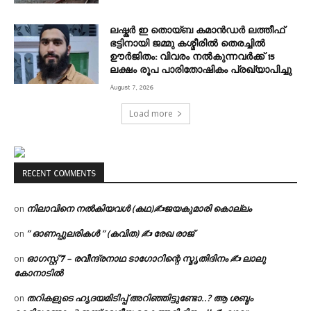
ലഷ്കർ ഇ തൊയ്ബ കമാൻഡർ ലത്തീഫ്
ഭട്ടിനായി ജമ്മു കശ്മീരിൽ തെരച്ചിൽ
ഊർജിതം: വിവരം നൽകുന്നവർക്ക് 15
ലക്ഷം രൂപ പാരിതോഷികം പ്രഖ്യാപിച്ചു
August 7, 2026
Load more
RECENT COMMENTS
നിലാവിനെ നൽകിയവൾ (കഥ)✍ജയകുമാരി കൊല്ലം
on
” ഓണപ്പുലരികൾ ” (കവിത) ✍ രേഖ രാജ്
on
ഓഗസ്റ്റ് 𝟕 – രവീന്ദ്രനാഥ ടാഗോറിന്റെ സ്മൃതിദിനം ✍ ലാലു
on
കോനാടിൽ
തറികളുടെ ഹൃദയമിടിപ്പ് അറിഞ്ഞിട്ടുണ്ടോ..? ആ ശബ്ദം
on