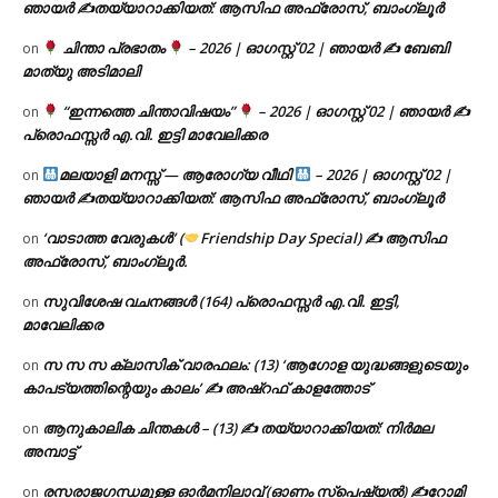
ഞായർ ✍
തയ്യാറാക്കിയത്: ആസിഫ അഫ്രോസ്, ബാംഗ്ലൂർ
ചിന്താ പ്രഭാതം
– 2026 | ഓഗസ്റ്റ് 02 | ഞായർ ✍
ബേബി
on
മാത്യു അടിമാലി
“ഇന്നത്തെ ചിന്താവിഷയം”
– 2026 | ഓഗസ്റ്റ് 02 | ഞായർ ✍
on
പ്രൊഫസ്സർ എ.വി. ഇട്ടി മാവേലിക്കര
മലയാളി മനസ്സ് — ആരോഗ്യ വീഥി
– 2026 | ഓഗസ്റ്റ് 02 |
on
ഞായർ ✍
തയ്യാറാക്കിയത്: ആസിഫ അഫ്രോസ്, ബാംഗ്ലൂർ
‘വാടാത്ത വേരുകൾ’ (
Friendship Day Special) ✍ ആസിഫ
on
അഫ്രോസ്, ബാംഗ്ലൂർ.
സുവിശേഷ വചനങ്ങൾ (164) പ്രൊഫസ്സർ എ.വി. ഇട്ടി,
on
മാവേലിക്കര
സ സ സ ക്ലാസിക് വാരഫലം: (13) ‘ആഗോള യുദ്ധങ്ങളുടെയും
on
കാപട്യത്തിന്റെയും കാലം’ ✍ അഷ്റഫ് കാളത്തോട്
ആനുകാലിക ചിന്തകൾ – (13) ✍ തയ്യാറാക്കിയത്: നിർമല
on
അമ്പാട്ട്
രസരാജഗന്ധമുള്ള ഓർമനിലാവ് (ഓണം സ്‌പെഷ്യൽ) ✍റോമി
on