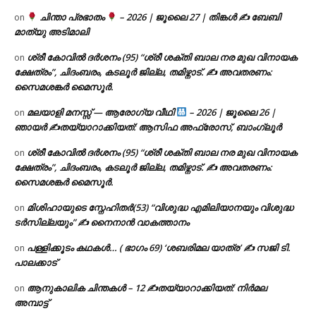
ചിന്താ പ്രഭാതം
– 2026 | ജൂലൈ 27 | തിങ്കൾ ✍
ബേബി
on
മാത്യു അടിമാലി
ശ്രീ കോവിൽ ദർശനം (95) “ശ്രീ ശക്തി ബാല നര മുഖ വിനായക
on
ക്ഷേത്രം”, ചിദംബരം, കടലൂർ ജില്ല, തമിഴ്നാട്. ✍ അവതരണം:
സൈമശങ്കർ മൈസൂർ.
മലയാളി മനസ്സ് — ആരോഗ്യ വീഥി
– 2026 | ജൂലൈ 26 |
on
ഞായർ ✍
തയ്യാറാക്കിയത്: ആസിഫ അഫ്രോസ്, ബാംഗ്ലൂർ
ശ്രീ കോവിൽ ദർശനം (95) “ശ്രീ ശക്തി ബാല നര മുഖ വിനായക
on
ക്ഷേത്രം”, ചിദംബരം, കടലൂർ ജില്ല, തമിഴ്നാട്. ✍ അവതരണം:
സൈമശങ്കർ മൈസൂർ.
മിശിഹായുടെ സ്നേഹിതർ(53) “വിശുദ്ധ എമിലിയാനയും വിശുദ്ധ
on
ടര്‍സില്ലയും” ✍ നൈനാൻ വാകത്താനം
പള്ളിക്കൂടം കഥകൾ… ( ഭാഗം 69) ‘ശബരിമല യാത്ര’ ✍ സജി ടി.
on
പാലക്കാട്
ആനുകാലിക ചിന്തകൾ – 12 ✍തയ്യാറാക്കിയത്: നിർമല
on
അമ്പാട്ട്