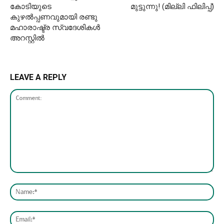
കോടിയുടെ
മുട്ടുന്നു! (മില്ലി ഫിലിപ്പ്)
കുഴൽപ്പണവുമായി രണ്ടു
മഹാരാഷ്ട്ര സ്വദേശികൾ
അറസ്റ്റിൽ
LEAVE A REPLY
Comment:
Nam
Emai