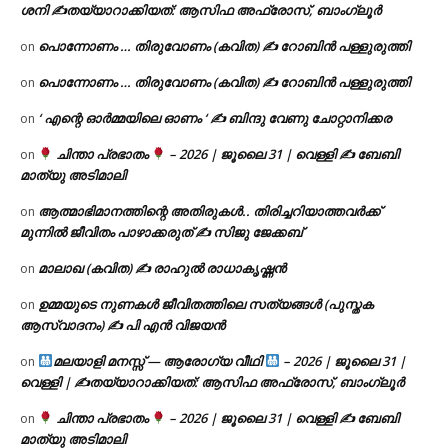
ശനി ✍
തയ്യാറാക്കിയത്: ആസിഫ അഫ്രോസ്, ബാംഗ്ലൂർ
പൊന്നോണം … തിരുവോണം (കവിത) ✍ റോബിൻ പള്ളുരുത്തി
on
പൊന്നോണം … തിരുവോണം (കവിത) ✍ റോബിൻ പള്ളുരുത്തി
on
‘ എന്റെ ഓർമ്മയിലെ ഓണം ‘ ✍ ബിന്ദു വേണു ചോറ്റാനിക്കര
on
ചിന്താ പ്രഭാതം
– 2026 | ജൂലൈ 31 | വെള്ളി ✍
ബേബി
on
മാത്യു അടിമാലി
ആത്മാഭിമാനത്തിന്റെ അതിരുകൾ.. തിരിച്ചറിയാത്തവർക്ക്
on
മുന്നിൽ ജീവിതം പാഴാക്കരുത് ✍️ സിജു ജേക്കബ്
മാലാഖ (കവിത) ✍ രാഹുൽ രാധാകൃഷ്ണൻ
on
ഉമ്മയുടെ നുണകൾ ജീവിതത്തിലെ സത്യങ്ങൾ (പുസ്തക
on
ആസ്വാദനം) ✍ പി എൻ വിജയൻ
മലയാളി മനസ്സ് — ആരോഗ്യ വീഥി
– 2026 | ജൂലൈ 31 |
on
വെള്ളി | ✍
തയ്യാറാക്കിയത്: ആസിഫ അഫ്രോസ്, ബാംഗ്ലൂർ
ചിന്താ പ്രഭാതം
– 2026 | ജൂലൈ 31 | വെള്ളി ✍
ബേബി
on
മാത്യു അടിമാലി