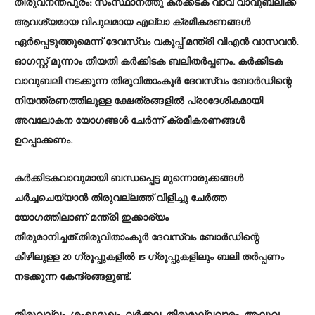
തിരുവനന്തപുരം
: സംസ്ഥാനത്തു കർക്കടക വാവ് വാവുബലിക്ക്
ആവശ്യമായ വിപുലമായ എല്ലാ ക്രമീകരണങ്ങൾ
ഏർപ്പെടുത്തുമെന്ന് ദേവസ്വം വകുപ്പ് മന്ത്രി വിഎൻ വാസവൻ.
ഓഗസ്റ്റ് മൂന്നാം തീയതി കർക്കിടക ബലിതർപ്പണം. കർക്കിടക
വാവുബലി നടക്കുന്ന തിരുവിതാംകൂർ ദേവസ്വം ബോർഡിന്റെ
നിയന്ത്രണത്തിലുള്ള ക്ഷേത്രങ്ങളിൽ പ്രാദേശികമായി
അവലോകന യോഗങ്ങൾ ചേർന്ന് ക്രമീകരണങ്ങൾ
ഉറപ്പാക്കണം.
കർക്കിടകവാവുമായി ബന്ധപ്പെട്ട മുന്നൊരുക്കങ്ങൾ
ചർച്ചചെയ്യാൻ തിരുവല്ലത്ത് വിളിച്ചു ചേർത്ത
യോഗത്തിലാണ് മന്ത്രി ഇക്കാര്യം
തീരുമാനിച്ചത്.തിരുവിതാംകൂർ ദേവസ്വം ബോർഡിന്റെ
കീഴിലുള്ള 20 ഗ്രൂപ്പുകളിൽ 15 ഗ്രൂപ്പുകളിലും ബലി തർപ്പണം
നടക്കുന്ന കേന്ദ്രങ്ങളുണ്ട്.
തിരുവല്ലം, ശംഖുമുഖം, വർക്കല, തിരുമുല്ലവാരം, ആലുവ