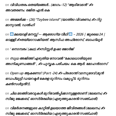
വിവിധതരം തെയ്യങ്ങൾ.. (ഭാഗം -12) “ആടിവേടൻ” ✍
on
അവതരണം: രജിത എൻ.കെ
അമേരിക്ക – (26) “Taybee island” (യാത്രാ വിവരണം) ✍ റിറ്റ
on
മാനുവൽ, ഡൽഹി
മലയാളി മനസ്സ് — ആരോഗ്യ വീഥി
– 2026 | ജൂലൈ 24 |
on
വെള്ളി ✍
തയ്യാറാക്കിയത്: ആസിഫ അഫ്രോസ്, ബാംഗ്ലൂർ
‘ നൊമ്പരം’ (കഥ) ✍സിസ്റ്റർ ഉഷാ ജോർജ്
on
സുധ അജിത്ത് എഴുതിയ നോവൽ “കോലധാരിയുടെ
on
അഗ്നികുണ്ഡങ്ങള്‍” , ✍ പുസ്തക പരിചയം: കെ ആർ. മോഹൻദാസ്
Open up ആകണോ? (Part -24) ✍ പ്രശാന്ത് വാസുദേവ് (മുൻ
on
ഡെപ്യൂട്ടി ഡയറക്ടർ കേരള ടൂറിസം വകുപ്പ് & ടൂറിസം
കൺസൾട്ടൻ്റ്).
ചില മടങ്ങിവരവുകൾ മുറിവേൽപ്പിക്കാനുള്ളതാണ്! (ലേഖനം) ✍️
on
സിജു ജേക്കബ്, ഓസ്‌ട്രേലിയ (എഴുത്തുകാരൻ/സഞ്ചാരി)
വിമർശനങ്ങളുടെ കാറ്റിൽ ഉലയാത്ത ജീവിതങ്ങൾ (ലേഖനം) ✍️
on
സിജു ജേക്കബ്, ഓസ്‌ട്രേലിയ (എഴുത്തുകാരൻ/സഞ്ചാരി)