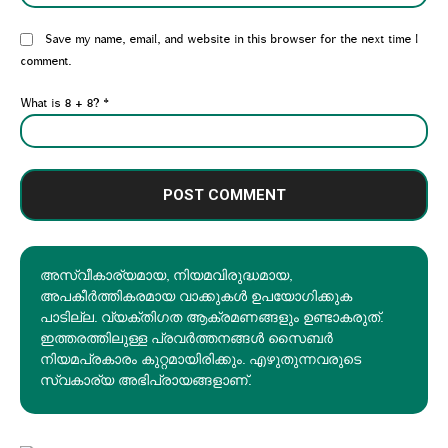
Website:
Save my name, email, and website in this browser for the next time I
comment.
What is 8 + 8?
*
അസ്വീകാര്യമായ, നിയമവിരുദ്ധമായ,
അപകീര്‍ത്തികരമായ വാക്കുകൾ ഉപയോഗിക്കുക
പാടില്ല. വ്യക്തിഗത ആക്രമണങ്ങളും ഉണ്ടാകരുത്.
ഇത്തരത്തിലുള്ള പ്രവർത്തനങ്ങൾ സൈബർ
നിയമപ്രകാരം കുറ്റമായിരിക്കും. എഴുതുന്നവരുടെ
സ്വകാര്യ അഭിപ്രായങ്ങളാണ്.