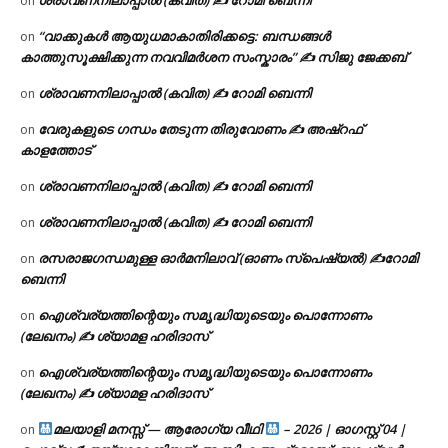
on
“വാക്കുകൾ ആയുധമാകാതിരിക്കട്ടെ: ബന്ധങ്ങൾ
on
കാത്തുസൂക്ഷിക്കുന്ന നവവിമർശന സംസ്കാരം” ✍️ സിജു ജേക്കബ്
ശ്രാവണനിലാപ്പാൽ (കവിത) ✍ റോമി ബെന്നി
on
വേരുകളുടെ ഗന്ധം തേടുന്ന തിരുവോണം ✍ അഷ്റഫ്
on
കാളത്തോട്
ശ്രാവണനിലാപ്പാൽ (കവിത) ✍ റോമി ബെന്നി
on
ശ്രാവണനിലാപ്പാൽ (കവിത) ✍ റോമി ബെന്നി
on
രസരാജഗന്ധമുള്ള ഓർമനിലാവ് (ഓണം സ്‌പെഷ്യൽ) ✍റോമി
on
ബെന്നി
ഐശ്വര്യത്തിന്റെയും സമൃദ്ധിയുടെയും പൊന്നോണം
on
(ലേഖനം) ✍ ശ്യാമള ഹരിദാസ്
ഐശ്വര്യത്തിന്റെയും സമൃദ്ധിയുടെയും പൊന്നോണം
on
(ലേഖനം) ✍ ശ്യാമള ഹരിദാസ്
മലയാളി മനസ്സ് — ആരോഗ്യ വീഥി
– 2026 | ഓഗസ്റ്റ് 04 |
on