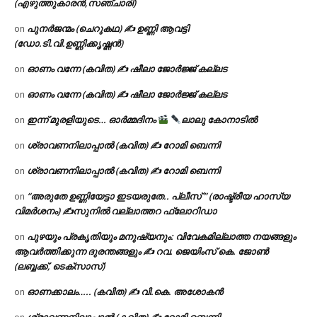
(എഴുത്തുകാരൻ,സഞ്ചാരി)
പുനർജന്മം (ചെറുകഥ) ✍ ഉണ്ണി ആവട്ടി
on
(ഡോ.ടി.വി.ഉണ്ണിക്കൃഷ്ണൻ)
ഓണം വന്നേ (കവിത) ✍ ഷീലാ ജോർജ്ജ് കല്ലട
on
ഓണം വന്നേ (കവിത) ✍ ഷീലാ ജോർജ്ജ് കല്ലട
on
ഇന്ന് മുരളിയുടെ… ഓർമ്മദിനം
ലാലു കോനാടിൽ
on
ശ്രാവണനിലാപ്പാൽ (കവിത) ✍ റോമി ബെന്നി
on
ശ്രാവണനിലാപ്പാൽ (കവിത) ✍ റോമി ബെന്നി
on
“അരുതേ ഉണ്ണിയേട്ടാ ഇടയരുതേ.. പ്ലീസ് ” (രാഷ്ട്രീയ ഹാസ്യ
on
വിമർശനം) ✍സുനിൽ വല്ലാത്തറ ഫ്ലോറിഡാ
പുഴയും പ്രകൃതിയും മനുഷ്യനും: വിവേകമില്ലാത്ത നയങ്ങളും
on
ആവർത്തിക്കുന്ന ദുരന്തങ്ങളും ✍ റവ. ജെയിംസ് കെ. ജോൺ
(ലബ്ബക്ക്, ടെക്സാസ്)
ഓണക്കാലം….. (കവിത) ✍ വി.കെ. അശോകൻ
on
ശ്രാവണനിലാപ്പാൽ (കവിത) ✍ റോമി ബെന്നി