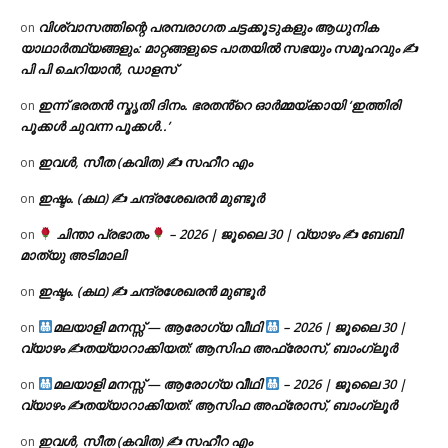
വിശ്വാസത്തിന്റെ പരമ്പരാഗത ചട്ടക്കൂടുകളും ആധുനിക
on
യാഥാർത്ഥ്യങ്ങളും: മാറ്റങ്ങളുടെ പാതയിൽ സഭയും സമൂഹവും ✍
പി പി ചെറിയാൻ, ഡാളസ്
ഇന്ന് ഭരതൻ സ്മൃതി ദിനം. ഭരതൻ്റെ ഓർമ്മയ്ക്കായി ‘ഇത്തിരി
on
പൂക്കൾ ചുവന്ന പൂക്കൾ..’
ഇവൾ, സീത (കവിത) ✍ സഹീറ എം
on
ഇഷ്ടം. (കഥ) ✍ ചന്ദ്രശേഖരൻ മുണ്ടൂർ
on
ചിന്താ പ്രഭാതം
– 2026 | ജൂലൈ 30 | വ്യാഴം ✍
ബേബി
on
മാത്യു അടിമാലി
ഇഷ്ടം. (കഥ) ✍ ചന്ദ്രശേഖരൻ മുണ്ടൂർ
on
മലയാളി മനസ്സ് — ആരോഗ്യ വീഥി
– 2026 | ജൂലൈ 30 |
on
വ്യാഴം ✍
തയ്യാറാക്കിയത്: ആസിഫ അഫ്രോസ്, ബാംഗ്ലൂർ
മലയാളി മനസ്സ് — ആരോഗ്യ വീഥി
– 2026 | ജൂലൈ 30 |
on
വ്യാഴം ✍
തയ്യാറാക്കിയത്: ആസിഫ അഫ്രോസ്, ബാംഗ്ലൂർ
ഇവൾ, സീത (കവിത) ✍ സഹീറ എം
on