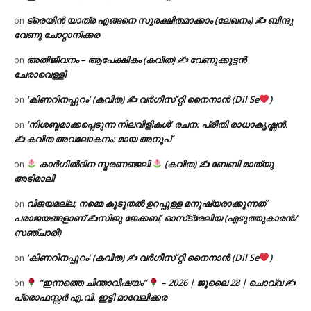
ട്രെയിൻ യാത്ര എങ്ങനെ സുരക്ഷിതമാക്കാം (ലേഖനം) ✍ ബിന്ദു
on
വേണു ചോറ്റാനിക്കര
അതിജീവനം – ആപേക്ഷികം (കവിത) ✍ വേണുക്കുട്ടൻ
on
ചേരാവെള്ളി
‘കിണറിനപ്പുറം’ (കവിത) ✍ വർഗീസ് റ്റി നൈനാൻ (Dil Se
)
on
‘നിശബ്ദമാക്കപ്പെടുന്ന നിലവിളികൾ’ രചന: പ്രീതി രാധാകൃഷ്ണൻ.
on
✍ കവിത അവലോകനം: മായ അനൂപ്
കാർഗിൽദിന സ്മരണഞ്ജലി
(കവിത) ✍ ബേബി മാത്യു
on
അടിമാലി
വിജയമല്ല; നമ്മെ കൂടുതൽ ഉറപ്പുള്ള മനുഷ്യരാക്കുന്നത്
on
പരാജയങ്ങളാണ് ✍️സിജു ജേക്കബ്, ഓസ്‌ട്രേലിയ (എഴുത്തുകാരൻ/
സഞ്ചാരി)
‘കിണറിനപ്പുറം’ (കവിത) ✍ വർഗീസ് റ്റി നൈനാൻ (Dil Se
)
on
“ഇന്നത്തെ ചിന്താവിഷയം”
– 2026 | ജൂലൈ 28 | ചൊവ്വ ✍
on
പ്രൊഫസ്സർ എ.വി. ഇട്ടി മാവേലിക്കര