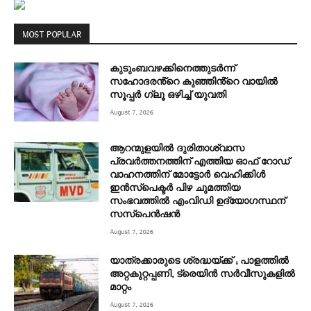
MOST POPULAR
കുടുംബവഴക്കിനെത്തുടർന്ന്
സഹോദരൻ്റെ കുഞ്ഞിൻ്റെ വായിൽ
സൂപ്പർ ഗ്ലൂ ഒഴിച്ച് യുവതി
August 7, 2026
ആറന്മുളയിൽ ദുരിതാശ്വാസ
പ്രവർത്തനത്തിന് എത്തിയ ഓഫ് റോഡ്
വാഹനത്തിന് മോട്ടോർ വെഹിക്കിൾ
ഇൻസ്പെക്ടർ പിഴ ചുമത്തിയ
സംഭവത്തിൽ എംവിഡി ഉദ്യോഗസ്ഥന്
സസ്പെൻഷൻ
August 7, 2026
യാത്രക്കാരുടെ ശ്രദ്ധയ്ക്ക് ; പാളത്തിൽ
അറ്റകുറ്റപ്പണി, ട്രെയിൻ സര്‍വീസുകളിൽ
മാറ്റം
August 7, 2026