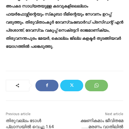
അപകട സാധ്യതയുള്ള കടവുകളിലെല്ലാം
ഫയർഫോഴ്സിന്റെയും സ്‌കൂബാ ടീമിന്റെയും സേവനം ഉറപ്പ്
വരുത്തും. തിരുവിതാംകൂർ ദേവസ്വംബോർഡ് പ്രസിഡന്റ് എൻ
പ്രശാന്ത്, ദേവസ്വം വകുപ്പ് സെക്രട്ടറി രാജമാണിക്യം,
തിരുവനന്തപുരം മേയർ, കൊല്ലം ജില്ല കളക്ടർ തുടങ്ങിയവർ
യോഗത്തിൽ പങ്കെടുത്തു.
Previous article
Next article
തിരുവല്ലം ടോൾ
ക്ഷണികമാം ജീവിതമേ
പ്ലാസയിൽ വെച്ചു 1.64
……..മരണം വാതിലിൽ