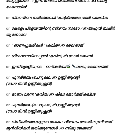
കേട്ടിട്ടുണ്ടോ…? ഇന്ന് ദേശീയ കൈത്തറി ദിനം..!! ✍ ലാലു
കോനാടിൽ
നിലാവിനെ നൽകിയവൾ (കഥ)✍ജയകുമാരി കൊല്ലം
on
കേരളം പ്രളയത്തിന്റെ സ്വന്തം നാടോ ? ✍️അഫ്സൽ ബഷീർ
on
തൃക്കോമല
” ഓണപ്പുലരികൾ ” (കവിത) ✍ രേഖ രാജ്
on
ശ്രാവണനിലാപ്പാൽ (കവിത) ✍ റോമി ബെന്നി
on
ഇന്ന് മുരളിയുടെ… ഓർമ്മദിനം
ലാലു കോനാടിൽ
on
പുനർജന്മം (ചെറുകഥ) ✍ ഉണ്ണി ആവട്ടി
on
(ഡോ.ടി.വി.ഉണ്ണിക്കൃഷ്ണൻ)
ഓണം വന്നേ (കവിത) ✍ ഷീലാ ജോർജ്ജ് കല്ലട
on
പുനർജന്മം (ചെറുകഥ) ✍ ഉണ്ണി ആവട്ടി
on
(ഡോ.ടി.വി.ഉണ്ണിക്കൃഷ്ണൻ)
വിധികർത്താക്കളുടെ ലോകം: വിവേകം തോൽക്കുന്നിടത്ത്
on
മുൻവിധികൾ ജയിക്കുമ്പോൾ. ✍️ സിജു ജേക്കബ്