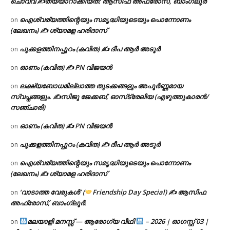
ചൊവ്വ ✍
തയ്യാറാക്കിയത്: ആസിഫ അഫ്രോസ്, ബാംഗ്ലൂർ
ഐശ്വര്യത്തിന്റെയും സമൃദ്ധിയുടെയും പൊന്നോണം
on
(ലേഖനം) ✍ ശ്യാമള ഹരിദാസ്
പൂക്കളത്തിനപ്പുറം (കവിത) ✍ ദീപ ആർ അടൂർ
on
ഓണം (കവിത) ✍ PN വിജയൻ
on
ലക്ഷ്യബോധമില്ലാത്ത തുടക്കങ്ങളും അപൂർണ്ണമായ
on
സ്വപ്നങ്ങളും. ✍️സിജു ജേക്കബ്, ഓസ്‌ട്രേലിയ (എഴുത്തുകാരൻ/
സഞ്ചാരി)
ഓണം (കവിത) ✍ PN വിജയൻ
on
പൂക്കളത്തിനപ്പുറം (കവിത) ✍ ദീപ ആർ അടൂർ
on
ഐശ്വര്യത്തിന്റെയും സമൃദ്ധിയുടെയും പൊന്നോണം
on
(ലേഖനം) ✍ ശ്യാമള ഹരിദാസ്
‘വാടാത്ത വേരുകൾ’ (
Friendship Day Special) ✍ ആസിഫ
on
അഫ്രോസ്, ബാംഗ്ലൂർ.
മലയാളി മനസ്സ് — ആരോഗ്യ വീഥി
– 2026 | ഓഗസ്റ്റ് 03 |
on