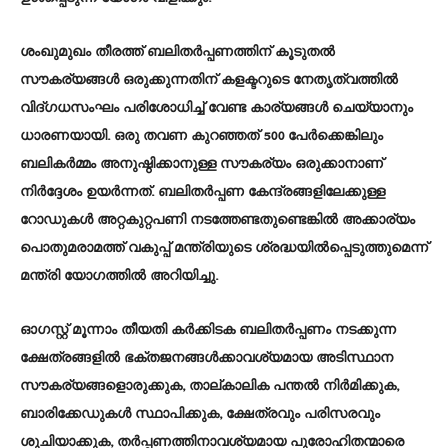
ശംഖുമുഖം തീരത്ത് ബലിതർപ്പണത്തിന് കൂടുതൽ
സൗകര്യങ്ങൾ ഒരുക്കുന്നതിന് കളക്ടറുടെ നേതൃത്വത്തിൽ
വിദ്ഗധസംഘം പരിശോധിച്ച് വേണ്ട കാര്യങ്ങൾ ചെയ്യാനും
ധാരണയായി. ഒരു തവണ കുറഞ്ഞത് 500 പേർക്കെങ്കിലും
ബലികർമ്മം അനുഷ്ഠിക്കാനുള്ള സൗകര്യം ഒരുക്കാനാണ്
നിർദ്ദേശം ഉയർന്നത്. ബലിതർപ്പണ കേന്ദ്രങ്ങളിലേക്കുള്ള
റോഡുകൾ അറ്റകുറ്റപണി നടത്തേണ്ടതുണ്ടെങ്കിൽ അക്കാര്യം
പൊതുമരാമത്ത് വകുപ്പ് മന്ത്രിയുടെ ശ്രദ്ധയിൽപ്പെടുത്തുമെന്ന്
മന്ത്രി യോഗത്തിൽ അറിയിച്ചു.
ഓഗസ്റ്റ് മൂന്നാം തീയതി കർക്കിടക ബലിതർപ്പണം നടക്കുന്ന
ക്ഷേത്രങ്ങളിൽ ഭക്തജനങ്ങൾക്കാവശ്യമായ അടിസ്ഥാന
സൗകര്യങ്ങളൊരുക്കുക, താല്കാലിക പന്തൽ നിർമിക്കുക,
ബാരിക്കേഡുകൾ സ്ഥാപിക്കുക, ക്ഷേത്രവും പരിസരവും
ശുചിയാക്കുക, തർപ്പണത്തിനാവശ്യമായ പുരോഹിതന്മാരെ