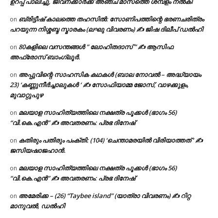
ഉറപ്പ് പാലിച്ചു, ജീവനക്കാർക്ക് അഞ്ച് മാസത്തെ ശമ്പളം നൽകി
ബ്രിട്ടീഷ് കാലത്തെ തഹസിൽ: സോണിപത്തിന്റെ ഭരണചരിത്രം
on
പറയുന്ന നിശ്ശബ്ദ സ്മാരകം (ലഘു വിവരണം) ✍ ജിഷ ദിലീപ് ഡൽഹി
80കളിലെ വസന്തങ്ങൾ ” ലോഹിതദാസ് ” ✍ ആസിഫ
on
അഫ്രോസ് ബാംഗ്ലൂർ.
അപ്പുവിന്റെ സാഹസിക കഥകൾ (ബാല നോവൽ – അദ്ധ്യായം
on
23) ‘കണ്ണുനീർച്ചാലുകൾ ‘ ✍ സോഫിയാമ്മ ജോസ്, വാഴക്കുളം,
മുവാറ്റുപുഴ
മലയാള സാഹിത്യത്തിലെ നക്ഷത്ര പൂക്കൾ (ഭാഗം 56)
on
“വി.കെ.എൻ” ✍ അവതരണം: പ്രഭ ദിനേഷ്
കതിരും പതിരും പംക്തി: (104) ‘ചെന്താമരയിൽ വിരിയാത്തത് ‘ ✍
on
ജസിയഷാജഹാൻ.
മലയാള സാഹിത്യത്തിലെ നക്ഷത്ര പൂക്കൾ (ഭാഗം 56)
on
“വി.കെ.എൻ” ✍ അവതരണം: പ്രഭ ദിനേഷ്
അമേരിക്ക – (26) “Taybee island” (യാത്രാ വിവരണം) ✍ റിറ്റ
on
മാനുവൽ, ഡൽഹി