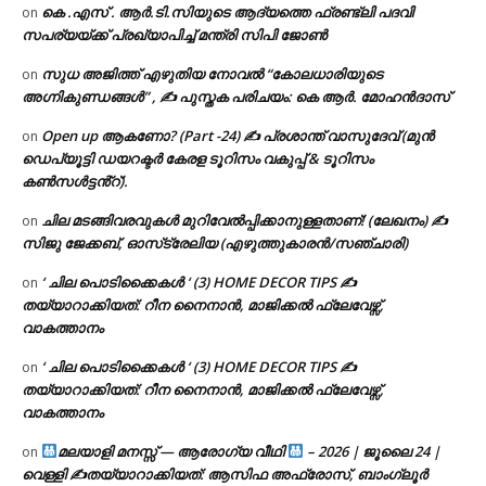
കെ .എസ് . ആർ.ടി.സിയുടെ ആദ്യത്തെ ഫ്രണ്ട്ലി പദവി
on
സപര്യയ്ക്ക് പ്രഖ്യാപിച്ച് മന്ത്രി സിപി ജോൺ
സുധ അജിത്ത് എഴുതിയ നോവൽ “കോലധാരിയുടെ
on
അഗ്നികുണ്ഡങ്ങള്‍” , ✍ പുസ്തക പരിചയം: കെ ആർ. മോഹൻദാസ്
Open up ആകണോ? (Part -24) ✍ പ്രശാന്ത് വാസുദേവ് (മുൻ
on
ഡെപ്യൂട്ടി ഡയറക്ടർ കേരള ടൂറിസം വകുപ്പ് & ടൂറിസം
കൺസൾട്ടൻ്റ്).
ചില മടങ്ങിവരവുകൾ മുറിവേൽപ്പിക്കാനുള്ളതാണ്! (ലേഖനം) ✍️
on
സിജു ജേക്കബ്, ഓസ്‌ട്രേലിയ (എഴുത്തുകാരൻ/സഞ്ചാരി)
‘ ചില പൊടിക്കൈകൾ ‘ (3) HOME DECOR TIPS ✍
on
തയ്യാറാക്കിയത്: റീന നൈനാൻ, മാജിക്കൽ ഫ്ലേവേഴ്സ്,
വാകത്താനം
‘ ചില പൊടിക്കൈകൾ ‘ (3) HOME DECOR TIPS ✍
on
തയ്യാറാക്കിയത്: റീന നൈനാൻ, മാജിക്കൽ ഫ്ലേവേഴ്സ്,
വാകത്താനം
മലയാളി മനസ്സ് — ആരോഗ്യ വീഥി
– 2026 | ജൂലൈ 24 |
on
വെള്ളി ✍
തയ്യാറാക്കിയത്: ആസിഫ അഫ്രോസ്, ബാംഗ്ലൂർ