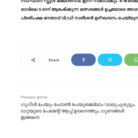
സംസ്ഥാന സ്കൂൾ കലോത്സവം ഇന്ന് സമാപിക്കും. 10 വേദി
രാവിലെ 9.30ന് ആരംഭിക്കുന്ന മത്സരങ്ങൾ ഉച്ചയോടെ അവസ
പ്രതിപക്ഷ നേതാവ് വി.ഡി സതീശൻ ഉദ്ഘാടനം ചെയ്യുന്ന ച
Share
Previous article
ഗൂഗിള്‍ പേയും ഫോണ്‍ പേയുമെല്ലാം വാലുചുരുട്ടും,
ടാറ്റയുടെ പേമെന്റ് ആപ്പ് ഉടനെത്തും, ഗുണങ്ങള്‍
ഇങ്ങനെ.