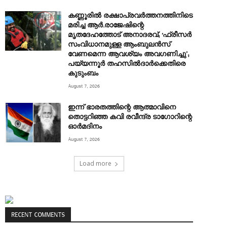
കണ്ണൂരിൽ രക്ഷാപ്രവർത്തനത്തിനിടെ
മരിച്ച ആര്‍.രാജേഷിന്റെ
മൃതദേഹത്തോട് അനാദരവ്; ‘ഫ്രീസര്‍
സംവിധാനമുള്ള ആംബുലന്‍സ്
വേണമെന്ന ആവശ്യം അവഗണിച്ചു’;
പയ്യന്നൂര്‍ തഹസില്‍ദാര്‍ക്കെതിരെ
കുടുംബം
August 7, 2026
ഇന്ന് ഭാരതത്തിന്റെ ആത്മാവിനെ
തൊട്ടറിഞ്ഞ കവി രവീന്ദ്ര ടാ​ഗോറിന്റെ
ഓ‍ർമദിനം
August 7, 2026
Load more
RECENT COMMENTS