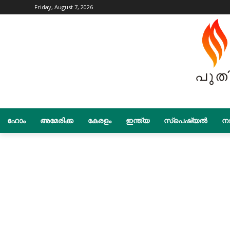
Friday, August 7, 2026
ഹോം
അമേരിക്ക
കേരളം
ഇന്ത്യ
സ്പെഷ്യൽ
നാ