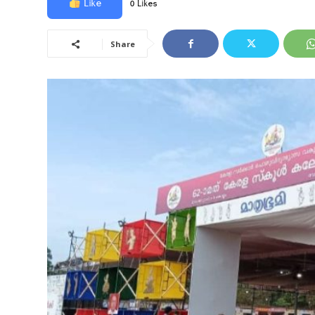
Like
0 Likes
Share