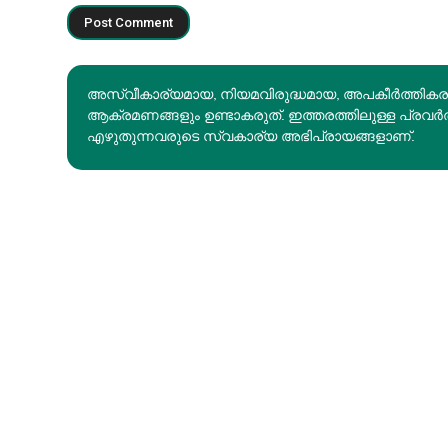
അസ്വീകാര്യമായ, നിയമവിരുദ്ധമായ, അപകീര്‍ത്തിക
ആക്രമണങ്ങളും ഉണ്ടാകരുത്. ഇത്തരത്തിലുള്ള പ്രവർ
എഴുതുന്നവരുടെ സ്വകാര്യ അഭിപ്രായങ്ങളാണ്.