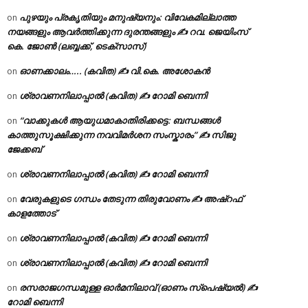
പുഴയും പ്രകൃതിയും മനുഷ്യനും: വിവേകമില്ലാത്ത
on
നയങ്ങളും ആവർത്തിക്കുന്ന ദുരന്തങ്ങളും ✍ റവ. ജെയിംസ്
കെ. ജോൺ (ലബ്ബക്ക്, ടെക്സാസ്)
ഓണക്കാലം….. (കവിത) ✍ വി.കെ. അശോകൻ
on
ശ്രാവണനിലാപ്പാൽ (കവിത) ✍ റോമി ബെന്നി
on
“വാക്കുകൾ ആയുധമാകാതിരിക്കട്ടെ: ബന്ധങ്ങൾ
on
കാത്തുസൂക്ഷിക്കുന്ന നവവിമർശന സംസ്കാരം” ✍️ സിജു
ജേക്കബ്
ശ്രാവണനിലാപ്പാൽ (കവിത) ✍ റോമി ബെന്നി
on
വേരുകളുടെ ഗന്ധം തേടുന്ന തിരുവോണം ✍ അഷ്റഫ്
on
കാളത്തോട്
ശ്രാവണനിലാപ്പാൽ (കവിത) ✍ റോമി ബെന്നി
on
ശ്രാവണനിലാപ്പാൽ (കവിത) ✍ റോമി ബെന്നി
on
രസരാജഗന്ധമുള്ള ഓർമനിലാവ് (ഓണം സ്‌പെഷ്യൽ) ✍
on
റോമി ബെന്നി