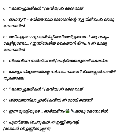
” ഓണപ്പുലരികൾ ” (കവിത) ✍ രേഖ രാജ്
on
ഓഗസ്റ്റ് 𝟕 – രവീന്ദ്രനാഥ ടാഗോറിന്റെ സ്മൃതിദിനം ✍ ലാലു
on
കോനാടിൽ
തറികളുടെ ഹൃദയമിടിപ്പ് അറിഞ്ഞിട്ടുണ്ടോ..? ആ ശബ്ദം
on
കേട്ടിട്ടുണ്ടോ…? ഇന്ന് ദേശീയ കൈത്തറി ദിനം..!! ✍ ലാലു
കോനാടിൽ
നിലാവിനെ നൽകിയവൾ (കഥ)✍ജയകുമാരി കൊല്ലം
on
കേരളം പ്രളയത്തിന്റെ സ്വന്തം നാടോ ? ✍️അഫ്സൽ ബഷീർ
on
തൃക്കോമല
” ഓണപ്പുലരികൾ ” (കവിത) ✍ രേഖ രാജ്
on
ശ്രാവണനിലാപ്പാൽ (കവിത) ✍ റോമി ബെന്നി
on
ഇന്ന് മുരളിയുടെ… ഓർമ്മദിനം
ലാലു കോനാടിൽ
on
പുനർജന്മം (ചെറുകഥ) ✍ ഉണ്ണി ആവട്ടി
on
(ഡോ.ടി.വി.ഉണ്ണിക്കൃഷ്ണൻ)