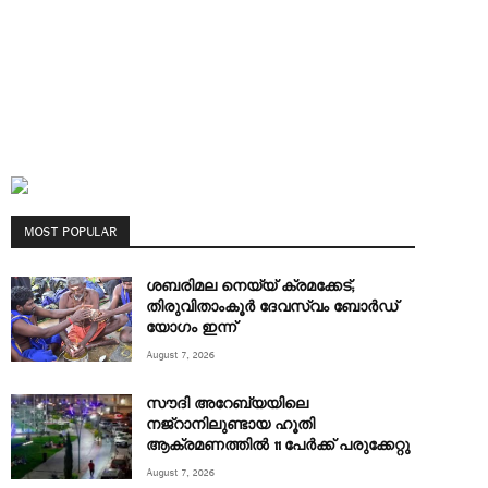
MOST POPULAR
ശബരിമല നെയ്യ് ക്രമക്കേട്;
തിരുവിതാംകൂർ ദേവസ്വം ബോർഡ്
യോഗം ഇന്ന്
August 7, 2026
സൗദി അറേബ്യയിലെ
നജ്‌റാനിലുണ്ടായ ഹൂതി
ആക്രമണത്തിൽ 11 പേര്‍ക്ക് പരുക്കേറ്റു
August 7, 2026