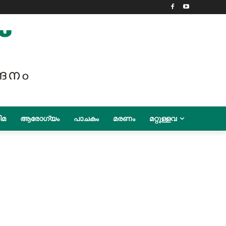
ിമ
ആരോഗ്യം
പാചകം
മരണം
മറ്റുള്ളവ