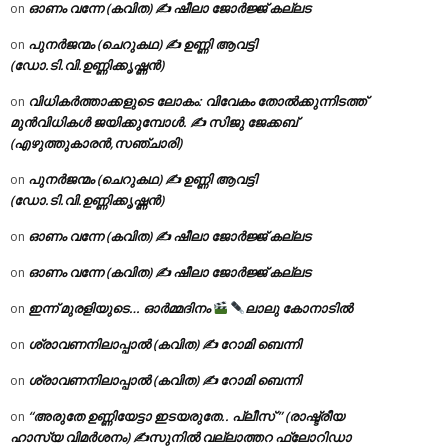
ഓണം വന്നേ (കവിത) ✍ ഷീലാ ജോർജ്ജ് കല്ലട
on
പുനർജന്മം (ചെറുകഥ) ✍ ഉണ്ണി ആവട്ടി
on
(ഡോ.ടി.വി.ഉണ്ണിക്കൃഷ്ണൻ)
വിധികർത്താക്കളുടെ ലോകം: വിവേകം തോൽക്കുന്നിടത്ത്
on
മുൻവിധികൾ ജയിക്കുമ്പോൾ. ✍️ സിജു ജേക്കബ്
(എഴുത്തുകാരൻ,സഞ്ചാരി)
പുനർജന്മം (ചെറുകഥ) ✍ ഉണ്ണി ആവട്ടി
on
(ഡോ.ടി.വി.ഉണ്ണിക്കൃഷ്ണൻ)
ഓണം വന്നേ (കവിത) ✍ ഷീലാ ജോർജ്ജ് കല്ലട
on
ഓണം വന്നേ (കവിത) ✍ ഷീലാ ജോർജ്ജ് കല്ലട
on
ഇന്ന് മുരളിയുടെ… ഓർമ്മദിനം
ലാലു കോനാടിൽ
on
ശ്രാവണനിലാപ്പാൽ (കവിത) ✍ റോമി ബെന്നി
on
ശ്രാവണനിലാപ്പാൽ (കവിത) ✍ റോമി ബെന്നി
on
“അരുതേ ഉണ്ണിയേട്ടാ ഇടയരുതേ.. പ്ലീസ് ” (രാഷ്ട്രീയ
on
ഹാസ്യ വിമർശനം) ✍സുനിൽ വല്ലാത്തറ ഫ്ലോറിഡാ