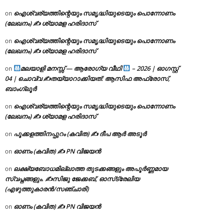
ഐശ്വര്യത്തിന്റെയും സമൃദ്ധിയുടെയും പൊന്നോണം
on
(ലേഖനം) ✍ ശ്യാമള ഹരിദാസ്
ഐശ്വര്യത്തിന്റെയും സമൃദ്ധിയുടെയും പൊന്നോണം
on
(ലേഖനം) ✍ ശ്യാമള ഹരിദാസ്
മലയാളി മനസ്സ് — ആരോഗ്യ വീഥി
– 2026 | ഓഗസ്റ്റ്
on
04 | ചൊവ്വ ✍
തയ്യാറാക്കിയത്: ആസിഫ അഫ്രോസ്,
ബാംഗ്ലൂർ
ഐശ്വര്യത്തിന്റെയും സമൃദ്ധിയുടെയും പൊന്നോണം
on
(ലേഖനം) ✍ ശ്യാമള ഹരിദാസ്
പൂക്കളത്തിനപ്പുറം (കവിത) ✍ ദീപ ആർ അടൂർ
on
ഓണം (കവിത) ✍ PN വിജയൻ
on
ലക്ഷ്യബോധമില്ലാത്ത തുടക്കങ്ങളും അപൂർണ്ണമായ
on
സ്വപ്നങ്ങളും. ✍️സിജു ജേക്കബ്, ഓസ്‌ട്രേലിയ
(എഴുത്തുകാരൻ/സഞ്ചാരി)
ഓണം (കവിത) ✍ PN വിജയൻ
on