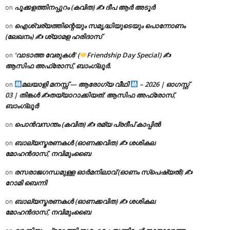
പൂക്കളത്തിനപ്പുറം (കവിത) ✍ ദീപ ആർ അടൂർ
on
ഐശ്വര്യത്തിന്റെയും സമൃദ്ധിയുടെയും പൊന്നോണം
on
(ലേഖനം) ✍ ശ്യാമള ഹരിദാസ്
‘വാടാത്ത വേരുകൾ’ (
Friendship Day Special) ✍
on
ആസിഫ അഫ്രോസ്, ബാംഗ്ലൂർ.
മലയാളി മനസ്സ് — ആരോഗ്യ വീഥി
– 2026 | ഓഗസ്റ്റ്
on
03 | തിങ്കൾ ✍
തയ്യാറാക്കിയത്: ആസിഫ അഫ്രോസ്,
ബാംഗ്ലൂർ
പൊൻവസന്തം (കവിത) ✍ രമ്യ പ്രദീപ് കാപ്പിൽ
on
ബാല്യസ്മരണകൾ (ഓണക്കവിത) ✍ ശശികല
on
മോഹൻദാസ്, നവിമുംബൈ
രസരാജഗന്ധമുള്ള ഓർമനിലാവ് (ഓണം സ്‌പെഷ്യൽ) ✍
on
റോമി ബെന്നി
ബാല്യസ്മരണകൾ (ഓണക്കവിത) ✍ ശശികല
on
മോഹൻദാസ്, നവിമുംബൈ