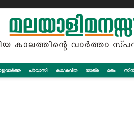
ട്ടുവാർത്ത
പ്രവാസി
കഥ/കവിത
യാത്ര
മതം
സിന