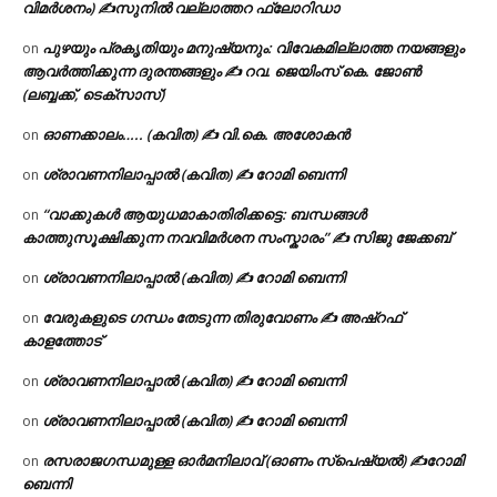
വിമർശനം) ✍സുനിൽ വല്ലാത്തറ ഫ്ലോറിഡാ
പുഴയും പ്രകൃതിയും മനുഷ്യനും: വിവേകമില്ലാത്ത നയങ്ങളും
on
ആവർത്തിക്കുന്ന ദുരന്തങ്ങളും ✍ റവ. ജെയിംസ് കെ. ജോൺ
(ലബ്ബക്ക്, ടെക്സാസ്)
ഓണക്കാലം….. (കവിത) ✍ വി.കെ. അശോകൻ
on
ശ്രാവണനിലാപ്പാൽ (കവിത) ✍ റോമി ബെന്നി
on
“വാക്കുകൾ ആയുധമാകാതിരിക്കട്ടെ: ബന്ധങ്ങൾ
on
കാത്തുസൂക്ഷിക്കുന്ന നവവിമർശന സംസ്കാരം” ✍️ സിജു ജേക്കബ്
ശ്രാവണനിലാപ്പാൽ (കവിത) ✍ റോമി ബെന്നി
on
വേരുകളുടെ ഗന്ധം തേടുന്ന തിരുവോണം ✍ അഷ്റഫ്
on
കാളത്തോട്
ശ്രാവണനിലാപ്പാൽ (കവിത) ✍ റോമി ബെന്നി
on
ശ്രാവണനിലാപ്പാൽ (കവിത) ✍ റോമി ബെന്നി
on
രസരാജഗന്ധമുള്ള ഓർമനിലാവ് (ഓണം സ്‌പെഷ്യൽ) ✍റോമി
on
ബെന്നി