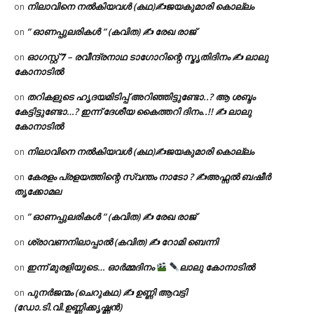
നിലാവിനെ നൽകിയവൾ (കഥ)✍ജയകുമാരി കൊല്ലം
on
” ഓണപ്പുലരികൾ ” (കവിത) ✍ രേഖ രാജ്
on
ഓഗസ്റ്റ് 𝟕 – രവീന്ദ്രനാഥ ടാഗോറിന്റെ സ്മൃതിദിനം ✍ ലാലു
on
കോനാടിൽ
തറികളുടെ ഹൃദയമിടിപ്പ് അറിഞ്ഞിട്ടുണ്ടോ..? ആ ശബ്ദം
on
കേട്ടിട്ടുണ്ടോ…? ഇന്ന് ദേശീയ കൈത്തറി ദിനം..!! ✍ ലാലു
കോനാടിൽ
നിലാവിനെ നൽകിയവൾ (കഥ)✍ജയകുമാരി കൊല്ലം
on
കേരളം പ്രളയത്തിന്റെ സ്വന്തം നാടോ ? ✍️അഫ്സൽ ബഷീർ
on
തൃക്കോമല
” ഓണപ്പുലരികൾ ” (കവിത) ✍ രേഖ രാജ്
on
ശ്രാവണനിലാപ്പാൽ (കവിത) ✍ റോമി ബെന്നി
on
ഇന്ന് മുരളിയുടെ… ഓർമ്മദിനം
ലാലു കോനാടിൽ
on
പുനർജന്മം (ചെറുകഥ) ✍ ഉണ്ണി ആവട്ടി
on
(ഡോ.ടി.വി.ഉണ്ണിക്കൃഷ്ണൻ)