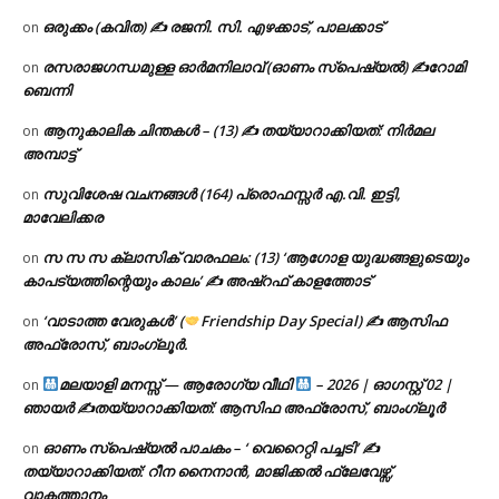
ഒരുക്കം (കവിത) ✍ രജനി. സി. എഴക്കാട്, പാലക്കാട്
on
രസരാജഗന്ധമുള്ള ഓർമനിലാവ് (ഓണം സ്‌പെഷ്യൽ) ✍റോമി
on
ബെന്നി
ആനുകാലിക ചിന്തകൾ – (13) ✍ തയ്യാറാക്കിയത്: നിർമല
on
അമ്പാട്ട്
സുവിശേഷ വചനങ്ങൾ (164) പ്രൊഫസ്സർ എ.വി. ഇട്ടി,
on
മാവേലിക്കര
സ സ സ ക്ലാസിക് വാരഫലം: (13) ‘ആഗോള യുദ്ധങ്ങളുടെയും
on
കാപട്യത്തിന്റെയും കാലം’ ✍ അഷ്റഫ് കാളത്തോട്
‘വാടാത്ത വേരുകൾ’ (
Friendship Day Special) ✍ ആസിഫ
on
അഫ്രോസ്, ബാംഗ്ലൂർ.
മലയാളി മനസ്സ് — ആരോഗ്യ വീഥി
– 2026 | ഓഗസ്റ്റ് 02 |
on
ഞായർ ✍
തയ്യാറാക്കിയത്: ആസിഫ അഫ്രോസ്, ബാംഗ്ലൂർ
ഓണം സ്പെഷ്യൽ പാചകം – ‘ വെറൈറ്റി പച്ചടി’ ✍
on
തയ്യാറാക്കിയത്: റീന നൈനാൻ, മാജിക്കൽ ഫ്ലേവേഴ്സ്,
വാകത്താനം