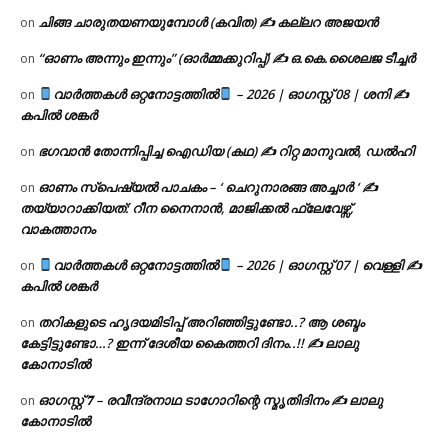
ചിങ്ങ ചാരുതയണയുമ്പോൾ (കവിത) ✍ കല്ലറ അജയൻ
on
“ഓണം അന്നും ഇന്നും” (ഓർമ്മക്കുറിപ്പ്) ✍ ഒ.കെ.ശൈലജ ടീച്ചർ
on
വാർത്തകൾ ഒറ്റനോട്ടത്തിൽ
– 2026 | ഓഗസ്റ്റ് 08 | ശനി ✍
on
കപിൽ ശങ്കർ
ഭഗവാൻ തോന്നിപ്പിച്ച ഐഡിയ (കഥ) ✍ റിറ്റ മാനുവൽ, ഡൽഹി
on
ഓണം സ്പെഷ്യൽ പാചകം – ‘ ചെറുനാരങ്ങ അച്ചാർ ‘ ✍
on
തയ്യാറാക്കിയത്: റീന നൈനാൻ, മാജിക്കൽ ഫ്ലേവേഴ്സ്,
വാകത്താനം
വാർത്തകൾ ഒറ്റനോട്ടത്തിൽ
– 2026 | ഓഗസ്റ്റ് 07 | വെള്ളി ✍
on
കപിൽ ശങ്കർ
തറികളുടെ ഹൃദയമിടിപ്പ് അറിഞ്ഞിട്ടുണ്ടോ..? ആ ശബ്ദം
on
കേട്ടിട്ടുണ്ടോ…? ഇന്ന് ദേശീയ കൈത്തറി ദിനം..!! ✍ ലാലു
കോനാടിൽ
ഓഗസ്റ്റ് 𝟕 – രവീന്ദ്രനാഥ ടാഗോറിന്റെ സ്മൃതിദിനം ✍ ലാലു
on
കോനാടിൽ