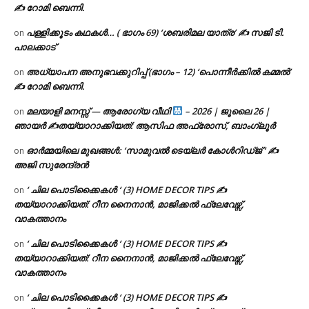
✍ റോമി ബെന്നി.
പള്ളിക്കൂടം കഥകൾ… ( ഭാഗം 69) ‘ശബരിമല യാത്ര’ ✍ സജി ടി.
on
പാലക്കാട്
അധ്യാപന അനുഭവക്കുറിപ്പ് (ഭാഗം – 12) ‘പൊന്നീർക്കിൽ കമ്മൽ’
on
✍ റോമി ബെന്നി.
മലയാളി മനസ്സ് — ആരോഗ്യ വീഥി
– 2026 | ജൂലൈ 26 |
on
ഞായർ ✍
തയ്യാറാക്കിയത്: ആസിഫ അഫ്രോസ്, ബാംഗ്ലൂർ
ഓർമ്മയിലെ മുഖങ്ങൾ: ‘സാമുവൽ ടെയ്ലർ കോൾറിഡ്ജ് ‘ ✍
on
അജി സുരേന്ദ്രൻ
‘ ചില പൊടിക്കൈകൾ ‘ (3) HOME DECOR TIPS ✍
on
തയ്യാറാക്കിയത്: റീന നൈനാൻ, മാജിക്കൽ ഫ്ലേവേഴ്സ്,
വാകത്താനം
‘ ചില പൊടിക്കൈകൾ ‘ (3) HOME DECOR TIPS ✍
on
തയ്യാറാക്കിയത്: റീന നൈനാൻ, മാജിക്കൽ ഫ്ലേവേഴ്സ്,
വാകത്താനം
‘ ചില പൊടിക്കൈകൾ ‘ (3) HOME DECOR TIPS ✍
on