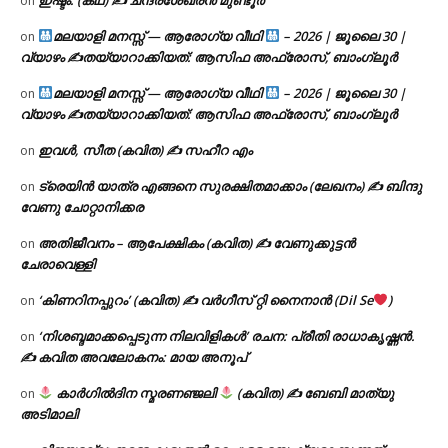
ഇഷ്ടം. (കഥ) ✍ ചന്ദ്രശേഖരൻ മുണ്ടൂർ
on
മലയാളി മനസ്സ് — ആരോഗ്യ വീഥി
– 2026 | ജൂലൈ 30 |
on
വ്യാഴം ✍
തയ്യാറാക്കിയത്: ആസിഫ അഫ്രോസ്, ബാംഗ്ലൂർ
മലയാളി മനസ്സ് — ആരോഗ്യ വീഥി
– 2026 | ജൂലൈ 30 |
on
വ്യാഴം ✍
തയ്യാറാക്കിയത്: ആസിഫ അഫ്രോസ്, ബാംഗ്ലൂർ
ഇവൾ, സീത (കവിത) ✍ സഹീറ എം
on
ട്രെയിൻ യാത്ര എങ്ങനെ സുരക്ഷിതമാക്കാം (ലേഖനം) ✍ ബിന്ദു
on
വേണു ചോറ്റാനിക്കര
അതിജീവനം – ആപേക്ഷികം (കവിത) ✍ വേണുക്കുട്ടൻ
on
ചേരാവെള്ളി
‘കിണറിനപ്പുറം’ (കവിത) ✍ വർഗീസ് റ്റി നൈനാൻ (Dil Se
)
on
‘നിശബ്ദമാക്കപ്പെടുന്ന നിലവിളികൾ’ രചന: പ്രീതി രാധാകൃഷ്ണൻ.
on
✍ കവിത അവലോകനം: മായ അനൂപ്
കാർഗിൽദിന സ്മരണഞ്ജലി
(കവിത) ✍ ബേബി മാത്യു
on
അടിമാലി