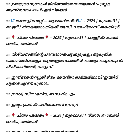
ഉമ്മയുടെ നുണകൾ ജീവിതത്തിലെ സത്യങ്ങൾ (പുസ്തക
on
ആസ്വാദനം) ✍ പി എൻ വിജയൻ
മലയാളി മനസ്സ് — ആരോഗ്യ വീഥി
– 2026 | ജൂലൈ 31 |
on
വെള്ളി | ✍
തയ്യാറാക്കിയത്: ആസിഫ അഫ്രോസ്, ബാംഗ്ലൂർ
ചിന്താ പ്രഭാതം
– 2026 | ജൂലൈ 31 | വെള്ളി ✍
ബേബി
on
മാത്യു അടിമാലി
വിശ്വാസത്തിന്റെ പരമ്പരാഗത ചട്ടക്കൂടുകളും ആധുനിക
on
യാഥാർത്ഥ്യങ്ങളും: മാറ്റങ്ങളുടെ പാതയിൽ സഭയും സമൂഹവും ✍
പി പി ചെറിയാൻ, ഡാളസ്
ഇന്ന് ഭരതൻ സ്മൃതി ദിനം. ഭരതൻ്റെ ഓർമ്മയ്ക്കായി ‘ഇത്തിരി
on
പൂക്കൾ ചുവന്ന പൂക്കൾ..’
ഇവൾ, സീത (കവിത) ✍ സഹീറ എം
on
ഇഷ്ടം. (കഥ) ✍ ചന്ദ്രശേഖരൻ മുണ്ടൂർ
on
ചിന്താ പ്രഭാതം
– 2026 | ജൂലൈ 30 | വ്യാഴം ✍
ബേബി
on
മാത്യു അടിമാലി