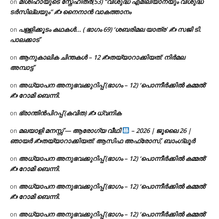
മിശിഹായുടെ സ്നേഹിതർ(53) “വിശുദ്ധ എമിലിയാനയും വിശുദ്ധ
on
ടര്‍സില്ലയും” ✍ നൈനാൻ വാകത്താനം
പള്ളിക്കൂടം കഥകൾ… ( ഭാഗം 69) ‘ശബരിമല യാത്ര’ ✍ സജി ടി.
on
പാലക്കാട്
ആനുകാലിക ചിന്തകൾ – 12 ✍തയ്യാറാക്കിയത്: നിർമല
on
അമ്പാട്ട്
അധ്യാപന അനുഭവക്കുറിപ്പ് (ഭാഗം – 12) ‘പൊന്നീർക്കിൽ കമ്മൽ’
on
✍ റോമി ബെന്നി.
ഭ്രാന്തിൻപിറപ്പ് (കവിത) ✍ ധ്വനിക
on
മലയാളി മനസ്സ് — ആരോഗ്യ വീഥി
– 2026 | ജൂലൈ 26 |
on
ഞായർ ✍
തയ്യാറാക്കിയത്: ആസിഫ അഫ്രോസ്, ബാംഗ്ലൂർ
അധ്യാപന അനുഭവക്കുറിപ്പ് (ഭാഗം – 12) ‘പൊന്നീർക്കിൽ കമ്മൽ’
on
✍ റോമി ബെന്നി.
അധ്യാപന അനുഭവക്കുറിപ്പ് (ഭാഗം – 12) ‘പൊന്നീർക്കിൽ കമ്മൽ’
on
✍ റോമി ബെന്നി.
അധ്യാപന അനുഭവക്കുറിപ്പ് (ഭാഗം – 12) ‘പൊന്നീർക്കിൽ കമ്മൽ’
on