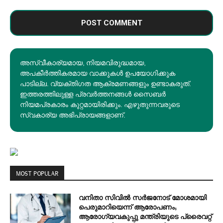
അസ്വീകാര്യമായ, നിയമവിരുദ്ധമായ,
അപകീര്‍ത്തികരമായ വാക്കുകൾ ഉപയോഗിക്കുക
പാടില്ല. വ്യക്തിഗത ആക്രമണങ്ങളും ഉണ്ടാകരുത്.
ഇത്തരത്തിലുള്ള പ്രവർത്തനങ്ങൾ സൈബർ
നിയമപ്രകാരം കുറ്റമായിരിക്കും. എഴുതുന്നവരുടെ
സ്വകാര്യ അഭിപ്രായങ്ങളാണ്.
MOST POPULAR
വനിതാ സിവിൽ സർജനോട് മോശമായി
പെരുമാറിയെന്ന് ആരോപണം;
ആരോഗ്യവകുപ്പു മന്ത്രിയുടെ പ്രൈവറ്റ്