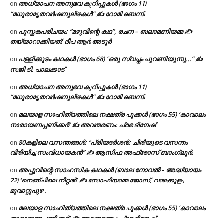
അധ്യാപന അനുഭവ കുറിപ്പുകൾ (ഭാഗം 11)
on
“മധുരാമൃതവർഷനൂലിഴകൾ” ✍ റോമി ബെന്നി
പുസ്തകപരിചയം: “മഴുവിന്റെ കഥ”, രചന – ബലാമണിയമ്മ ✍
on
തയ്യാറാക്കിയത്: ദീപ ആർ അടൂർ
പള്ളിക്കൂടം കഥകൾ (ഭാഗം 68) “ഒരു സ്വപ്നം പൂവണിയുന്നു…” ✍
on
സജി ടി. പാലക്കാട്
അധ്യാപന അനുഭവ കുറിപ്പുകൾ (ഭാഗം 11)
on
“മധുരാമൃതവർഷനൂലിഴകൾ” ✍ റോമി ബെന്നി
മലയാള സാഹിത്യത്തിലെ നക്ഷത്ര പൂക്കൾ (ഭാഗം 55) ‘കാവാലം
on
നാരായണപ്പണിക്കർ’ ✍ അവതരണം: പ്രഭ ദിനേഷ്
80കളിലെ വസന്തങ്ങൾ: “പ്രിയദർശൻ: ചിരിയുടെ വസന്തം
on
വിരിയിച്ച സംവിധായകൻ” ✍ ആസിഫ അഫ്രോസ് ബാംഗ്ലൂർ.
അപ്പുവിന്റെ സാഹസിക കഥകൾ (ബാല നോവൽ – അദ്ധ്യായം
on
22) ‘നെഞ്ചിലെ നീറ്റൽ’ ✍ സോഫിയാമ്മ ജോസ്, വാഴക്കുളം,
മുവാറ്റുപുഴ .
മലയാള സാഹിത്യത്തിലെ നക്ഷത്ര പൂക്കൾ (ഭാഗം 55) ‘കാവാലം
on