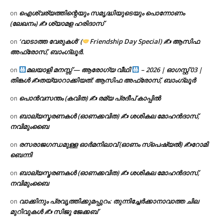
ഐശ്വര്യത്തിന്റെയും സമൃദ്ധിയുടെയും പൊന്നോണം
on
(ലേഖനം) ✍ ശ്യാമള ഹരിദാസ്
‘വാടാത്ത വേരുകൾ’ (
Friendship Day Special) ✍ ആസിഫ
on
അഫ്രോസ്, ബാംഗ്ലൂർ.
മലയാളി മനസ്സ് — ആരോഗ്യ വീഥി
– 2026 | ഓഗസ്റ്റ് 03 |
on
തിങ്കൾ ✍
തയ്യാറാക്കിയത്: ആസിഫ അഫ്രോസ്, ബാംഗ്ലൂർ
പൊൻവസന്തം (കവിത) ✍ രമ്യ പ്രദീപ് കാപ്പിൽ
on
ബാല്യസ്മരണകൾ (ഓണക്കവിത) ✍ ശശികല മോഹൻദാസ്,
on
നവിമുംബൈ
രസരാജഗന്ധമുള്ള ഓർമനിലാവ് (ഓണം സ്‌പെഷ്യൽ) ✍റോമി
on
ബെന്നി
ബാല്യസ്മരണകൾ (ഓണക്കവിത) ✍ ശശികല മോഹൻദാസ്,
on
നവിമുംബൈ
വാക്കിനും പ്രവൃത്തിക്കുമപ്പുറം: തുന്നിച്ചേർക്കാനാവാത്ത ചില
on
മുറിവുകൾ ✍️ സിജു ജേക്കബ്