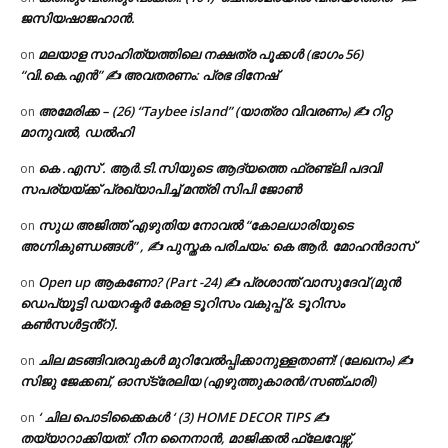
ജസിയഷാജഹാൻ.
മലയാള സാഹിത്യത്തിലെ നക്ഷത്ര പൂക്കൾ (ഭാഗം 56)
on
“വി.കെ.എൻ” ✍ അവതരണം: പ്രഭ ദിനേഷ്
അമേരിക്ക – (26) “Taybee island” (യാത്രാ വിവരണം) ✍ റിറ്റ
on
മാനുവൽ, ഡൽഹി
കെ .എസ് . ആർ.ടി.സിയുടെ ആദ്യത്തെ ഫ്രണ്ട്ലി പദവി
on
സപര്യയ്ക്ക് പ്രഖ്യാപിച്ച് മന്ത്രി സിപി ജോൺ
സുധ അജിത്ത് എഴുതിയ നോവൽ “കോലധാരിയുടെ
on
അഗ്നികുണ്ഡങ്ങള്‍” , ✍ പുസ്തക പരിചയം: കെ ആർ. മോഹൻദാസ്
Open up ആകണോ? (Part -24) ✍ പ്രശാന്ത് വാസുദേവ് (മുൻ
on
ഡെപ്യൂട്ടി ഡയറക്ടർ കേരള ടൂറിസം വകുപ്പ് & ടൂറിസം
കൺസൾട്ടൻ്റ്).
ചില മടങ്ങിവരവുകൾ മുറിവേൽപ്പിക്കാനുള്ളതാണ്! (ലേഖനം) ✍️
on
സിജു ജേക്കബ്, ഓസ്‌ട്രേലിയ (എഴുത്തുകാരൻ/സഞ്ചാരി)
‘ ചില പൊടിക്കൈകൾ ‘ (3) HOME DECOR TIPS ✍
on
തയ്യാറാക്കിയത്: റീന നൈനാൻ, മാജിക്കൽ ഫ്ലേവേഴ്സ്,