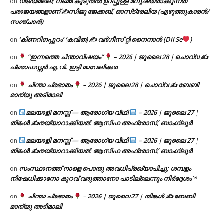
വിജയമല്ല; നമ്മെ കൂടുതൽ ഉറപ്പുള്ള മനുഷ്യരാക്കുന്നത്
on
പരാജയങ്ങളാണ് ✍️സിജു ജേക്കബ്, ഓസ്‌ട്രേലിയ (എഴുത്തുകാരൻ/
സഞ്ചാരി)
‘കിണറിനപ്പുറം’ (കവിത) ✍ വർഗീസ് റ്റി നൈനാൻ (Dil Se
)
on
“ഇന്നത്തെ ചിന്താവിഷയം”
– 2026 | ജൂലൈ 28 | ചൊവ്വ ✍
on
പ്രൊഫസ്സർ എ.വി. ഇട്ടി മാവേലിക്കര
ചിന്താ പ്രഭാതം
– 2026 | ജൂലൈ 28 | ചൊവ്വ ✍
ബേബി
on
മാത്യു അടിമാലി
മലയാളി മനസ്സ് — ആരോഗ്യ വീഥി
– 2026 | ജൂലൈ 27 |
on
തിങ്കൾ ✍
തയ്യാറാക്കിയത്: ആസിഫ അഫ്രോസ്, ബാംഗ്ലൂർ
മലയാളി മനസ്സ് — ആരോഗ്യ വീഥി
– 2026 | ജൂലൈ 27 |
on
തിങ്കൾ ✍
തയ്യാറാക്കിയത്: ആസിഫ അഫ്രോസ്, ബാംഗ്ലൂർ
സംസ്ഥാനത്ത് നാളെ പൊതു അവധിപ്രഖ്യാപിച്ചു; ശമ്പളം
on
നിഷേധിക്കാനോ കുറവ് വരുത്താനോ പാടില്ലെന്നും നിർദ്ദേശം`*
ചിന്താ പ്രഭാതം
– 2026 | ജൂലൈ 27 | തിങ്കൾ ✍
ബേബി
on
മാത്യു അടിമാലി