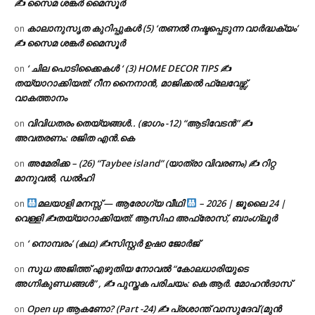
✍ സൈമ ശങ്കർ മൈസൂർ
കാലാനുസൃത കുറിപ്പുകൾ (5) ‘തണൽ നഷ്ടപ്പെടുന്ന വാർദ്ധക്യം’
on
✍ സൈമ ശങ്കർ മൈസൂർ
‘ ചില പൊടിക്കൈകൾ ‘ (3) HOME DECOR TIPS ✍
on
തയ്യാറാക്കിയത്: റീന നൈനാൻ, മാജിക്കൽ ഫ്ലേവേഴ്സ്,
വാകത്താനം
വിവിധതരം തെയ്യങ്ങൾ.. (ഭാഗം -12) “ആടിവേടൻ” ✍
on
അവതരണം: രജിത എൻ.കെ
അമേരിക്ക – (26) “Taybee island” (യാത്രാ വിവരണം) ✍ റിറ്റ
on
മാനുവൽ, ഡൽഹി
മലയാളി മനസ്സ് — ആരോഗ്യ വീഥി
– 2026 | ജൂലൈ 24 |
on
വെള്ളി ✍
തയ്യാറാക്കിയത്: ആസിഫ അഫ്രോസ്, ബാംഗ്ലൂർ
‘ നൊമ്പരം’ (കഥ) ✍സിസ്റ്റർ ഉഷാ ജോർജ്
on
സുധ അജിത്ത് എഴുതിയ നോവൽ “കോലധാരിയുടെ
on
അഗ്നികുണ്ഡങ്ങള്‍” , ✍ പുസ്തക പരിചയം: കെ ആർ. മോഹൻദാസ്
Open up ആകണോ? (Part -24) ✍ പ്രശാന്ത് വാസുദേവ് (മുൻ
on