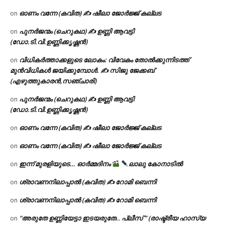
ഓണം വന്നേ (കവിത) ✍ ഷീലാ ജോർജ്ജ് കല്ലട
on
പുനർജന്മം (ചെറുകഥ) ✍ ഉണ്ണി ആവട്ടി
on
(ഡോ.ടി.വി.ഉണ്ണിക്കൃഷ്ണൻ)
വിധികർത്താക്കളുടെ ലോകം: വിവേകം തോൽക്കുന്നിടത്ത്
on
മുൻവിധികൾ ജയിക്കുമ്പോൾ. ✍️ സിജു ജേക്കബ്
(എഴുത്തുകാരൻ,സഞ്ചാരി)
പുനർജന്മം (ചെറുകഥ) ✍ ഉണ്ണി ആവട്ടി
on
(ഡോ.ടി.വി.ഉണ്ണിക്കൃഷ്ണൻ)
ഓണം വന്നേ (കവിത) ✍ ഷീലാ ജോർജ്ജ് കല്ലട
on
ഓണം വന്നേ (കവിത) ✍ ഷീലാ ജോർജ്ജ് കല്ലട
on
ഇന്ന് മുരളിയുടെ… ഓർമ്മദിനം
ലാലു കോനാടിൽ
on
ശ്രാവണനിലാപ്പാൽ (കവിത) ✍ റോമി ബെന്നി
on
ശ്രാവണനിലാപ്പാൽ (കവിത) ✍ റോമി ബെന്നി
on
“അരുതേ ഉണ്ണിയേട്ടാ ഇടയരുതേ.. പ്ലീസ് ” (രാഷ്ട്രീയ ഹാസ്യ
on