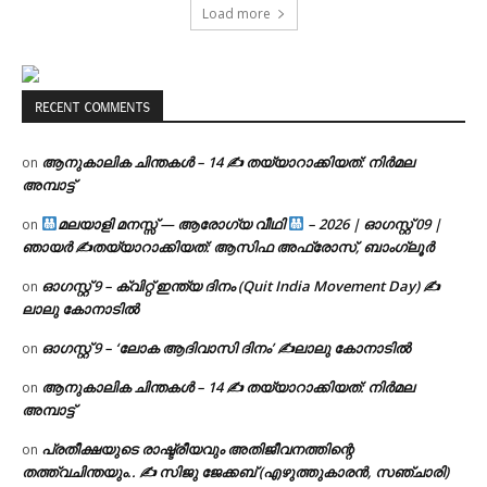
Load more
RECENT COMMENTS
ആനുകാലിക ചിന്തകൾ – 14 ✍ തയ്യാറാക്കിയത്: നിർമല
on
അമ്പാട്ട്
മലയാളി മനസ്സ് — ആരോഗ്യ വീഥി
– 2026 | ഓഗസ്റ്റ് 09 |
on
ഞായർ ✍
തയ്യാറാക്കിയത്: ആസിഫ അഫ്രോസ്, ബാംഗ്ലൂർ
ഓഗസ്റ്റ് 9 – ക്വിറ്റ് ഇന്ത്യ ദിനം (Quit India Movement Day) ✍
on
ലാലു കോനാടിൽ
ഓഗസ്റ്റ് 9 – ‘ലോക ആദിവാസി ദിനം’ ✍️ലാലു കോനാടിൽ
on
ആനുകാലിക ചിന്തകൾ – 14 ✍ തയ്യാറാക്കിയത്: നിർമല
on
അമ്പാട്ട്
പ്രതീക്ഷയുടെ രാഷ്ട്രീയവും അതിജീവനത്തിന്റെ
on
തത്ത്വചിന്തയും.. ✍️ സിജു ജേക്കബ് (എഴുത്തുകാരൻ, സഞ്ചാരി)