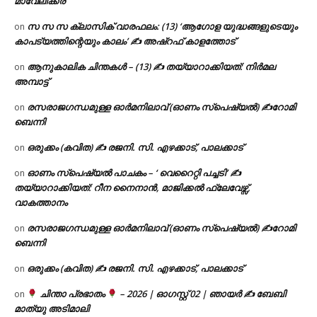
മാവേലിക്കര
സ സ സ ക്ലാസിക് വാരഫലം: (13) ‘ആഗോള യുദ്ധങ്ങളുടെയും
on
കാപട്യത്തിന്റെയും കാലം’ ✍ അഷ്റഫ് കാളത്തോട്
ആനുകാലിക ചിന്തകൾ – (13) ✍ തയ്യാറാക്കിയത്: നിർമല
on
അമ്പാട്ട്
രസരാജഗന്ധമുള്ള ഓർമനിലാവ് (ഓണം സ്‌പെഷ്യൽ) ✍റോമി
on
ബെന്നി
ഒരുക്കം (കവിത) ✍ രജനി. സി. എഴക്കാട്, പാലക്കാട്
on
ഓണം സ്പെഷ്യൽ പാചകം – ‘ വെറൈറ്റി പച്ചടി’ ✍
on
തയ്യാറാക്കിയത്: റീന നൈനാൻ, മാജിക്കൽ ഫ്ലേവേഴ്സ്,
വാകത്താനം
രസരാജഗന്ധമുള്ള ഓർമനിലാവ് (ഓണം സ്‌പെഷ്യൽ) ✍റോമി
on
ബെന്നി
ഒരുക്കം (കവിത) ✍ രജനി. സി. എഴക്കാട്, പാലക്കാട്
on
ചിന്താ പ്രഭാതം
– 2026 | ഓഗസ്റ്റ് 02 | ഞായർ ✍
ബേബി
on
മാത്യു അടിമാലി