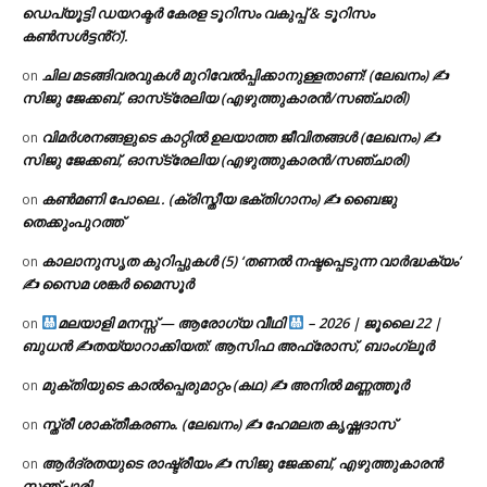
ഡെപ്യൂട്ടി ഡയറക്ടർ കേരള ടൂറിസം വകുപ്പ് & ടൂറിസം
കൺസൾട്ടൻ്റ്).
ചില മടങ്ങിവരവുകൾ മുറിവേൽപ്പിക്കാനുള്ളതാണ്! (ലേഖനം) ✍️
on
സിജു ജേക്കബ്, ഓസ്‌ട്രേലിയ (എഴുത്തുകാരൻ/സഞ്ചാരി)
വിമർശനങ്ങളുടെ കാറ്റിൽ ഉലയാത്ത ജീവിതങ്ങൾ (ലേഖനം) ✍️
on
സിജു ജേക്കബ്, ഓസ്‌ട്രേലിയ (എഴുത്തുകാരൻ/സഞ്ചാരി)
കൺമണി പോലെ.. (ക്രിസ്തീയ ഭക്തിഗാനം) ✍ ബൈജു
on
തെക്കുംപുറത്ത്
കാലാനുസൃത കുറിപ്പുകൾ (5) ‘തണൽ നഷ്ടപ്പെടുന്ന വാർദ്ധക്യം’
on
✍ സൈമ ശങ്കർ മൈസൂർ
മലയാളി മനസ്സ് — ആരോഗ്യ വീഥി
– 2026 | ജൂലൈ 22 |
on
ബുധൻ ✍
തയ്യാറാക്കിയത്: ആസിഫ അഫ്രോസ്, ബാംഗ്ലൂർ
മുക്തിയുടെ കാൽപ്പെരുമാറ്റം (കഥ) ✍ അനിൽ മണ്ണത്തൂർ
on
സ്ത്രീ ശാക്തീകരണം. (ലേഖനം) ✍ ഹേമലത കൃഷ്ണദാസ്
on
ആർദ്രതയുടെ രാഷ്ട്രീയം ✍️ സിജു ജേക്കബ്, എഴുത്തുകാരൻ
on
സഞ്ചാരി