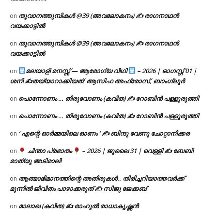
തൂവാനത്തുമ്പികൾ @39 (അവലോകനം) ✍ രാഗനാഥൻ
on
വയക്കാട്ടിൽ
തൂവാനത്തുമ്പികൾ @39 (അവലോകനം) ✍ രാഗനാഥൻ
on
വയക്കാട്ടിൽ
മലയാളി മനസ്സ് — ആരോഗ്യ വീഥി
– 2026 | ഓഗസ്റ്റ് 01 |
on
ശനി ✍
തയ്യാറാക്കിയത്: ആസിഫ അഫ്രോസ്, ബാംഗ്ലൂർ
പൊന്നോണം … തിരുവോണം (കവിത) ✍ റോബിൻ പള്ളുരുത്തി
on
പൊന്നോണം … തിരുവോണം (കവിത) ✍ റോബിൻ പള്ളുരുത്തി
on
‘ എന്റെ ഓർമ്മയിലെ ഓണം ‘ ✍ ബിന്ദു വേണു ചോറ്റാനിക്കര
on
ചിന്താ പ്രഭാതം
– 2026 | ജൂലൈ 31 | വെള്ളി ✍
ബേബി
on
മാത്യു അടിമാലി
ആത്മാഭിമാനത്തിന്റെ അതിരുകൾ.. തിരിച്ചറിയാത്തവർക്ക്
on
മുന്നിൽ ജീവിതം പാഴാക്കരുത് ✍️ സിജു ജേക്കബ്
മാലാഖ (കവിത) ✍ രാഹുൽ രാധാകൃഷ്ണൻ
on