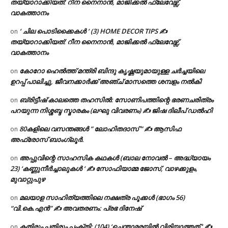
തയ്യാറാക്കിയത്: റീന നൈനാൻ, മാജിക്കൽ ഫ്ലേവേഴ്സ്,
വാകത്താനം
‘ ചില പൊടിക്കൈകൾ ‘ (3) HOME DECOR TIPS ✍
on
തയ്യാറാക്കിയത്: റീന നൈനാൻ, മാജിക്കൽ ഫ്ലേവേഴ്സ്,
വാകത്താനം
കോറോ ഹെൽത്ത് മന്ത്രി ബിന്ദു കൃഷ്ണയുമായുള്ള ചർച്ചയിലെ
on
ഉറപ്പ് പാലിച്ചു, ജീവനക്കാർക്ക് അഞ്ച് മാസത്തെ ശമ്പളം നൽകി
ബ്രിട്ടീഷ് കാലത്തെ തഹസിൽ: സോണിപത്തിന്റെ ഭരണചരിത്രം
on
പറയുന്ന നിശ്ശബ്ദ സ്മാരകം (ലഘു വിവരണം) ✍ ജിഷ ദിലീപ് ഡൽഹി
80കളിലെ വസന്തങ്ങൾ ” ലോഹിതദാസ് ” ✍ ആസിഫ
on
അഫ്രോസ് ബാംഗ്ലൂർ.
അപ്പുവിന്റെ സാഹസിക കഥകൾ (ബാല നോവൽ – അദ്ധ്യായം
on
23) ‘കണ്ണുനീർച്ചാലുകൾ ‘ ✍ സോഫിയാമ്മ ജോസ്, വാഴക്കുളം,
മുവാറ്റുപുഴ
മലയാള സാഹിത്യത്തിലെ നക്ഷത്ര പൂക്കൾ (ഭാഗം 56)
on
“വി.കെ.എൻ” ✍ അവതരണം: പ്രഭ ദിനേഷ്
കതിരും പതിരും പംക്തി: (104) ‘ചെന്താമരയിൽ വിരിയാത്തത് ‘ ✍
on