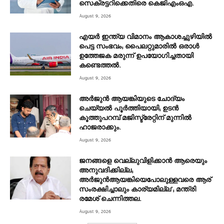
സെക്രട്ടറിക്കെതിരെ കെജിഎംഒഎ.
August 9, 2026
എയർ ഇന്ത്യ വിമാനം ആകാശച്ചുഴിയിൽ
പെട്ട സംഭവം; പൈലറ്റുമാരിൽ ഒരാൾ
ഉത്തേജക മരുന്ന് ഉപയോഗിച്ചതായി
കണ്ടെത്തൽ.
August 9, 2026
അര്‍ജുന്‍ ആയങ്കിയുടെ ചോദ്യം
ചെയ്യല്‍ പൂര്‍ത്തിയായി; ഉടന്‍
കൂത്തുപറമ്പ് മജിസ്ട്രേറ്റിന് മുന്നില്‍
ഹാജരാക്കും.
August 9, 2026
ജനങ്ങളെ വെല്ലുവിളിക്കാൻ ആരെയും
അനുവദിക്കില്ല;
അർജുൻആയങ്കിയെപോലുള്ളവരെ ആര്
സംരക്ഷിച്ചാലും കാര്യമില്ല’; മന്ത്രി
രമേശ് ചെന്നിത്തല.
August 9, 2026