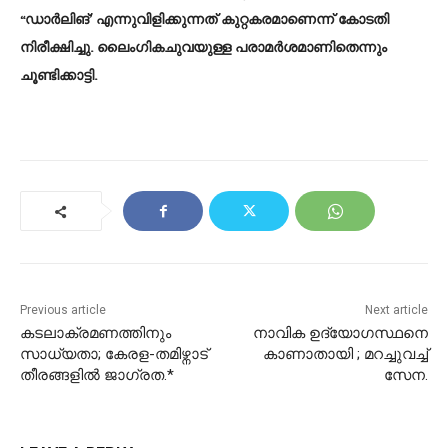
“ഡാർലിങ്‌’ എന്നുവിളിക്കുന്നത്‌ കുറ്റകരമാണെന്ന്‌ കോടതി
നിരീക്ഷിച്ചു. ലൈംഗികചുവയുള്ള പരാമർശമാണിതെന്നും
ചൂണ്ടിക്കാട്ടി.
Previous article
Next article
കടലാക്രമണത്തിനും
നാവിക ഉദ്യോഗസ്ഥനെ
സാധ്യതാ; കേരള-തമിഴ്നാട്
കാണാതായി ; മറച്ചുവച്ച്‌
തീരങ്ങളിൽ ജാഗ്രത.*
സേന.