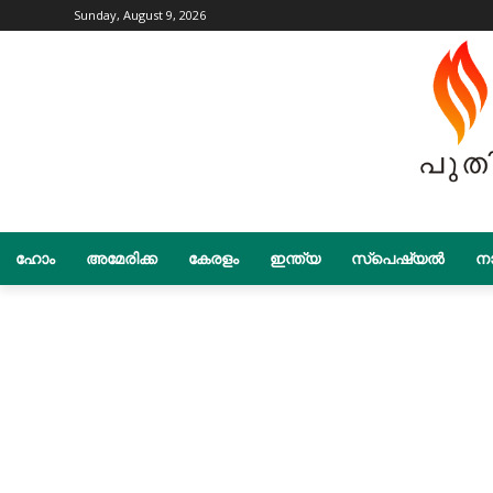
Sunday, August 9, 2026
ഹോം
അമേരിക്ക
കേരളം
ഇന്ത്യ
സ്പെഷ്യൽ
നാ