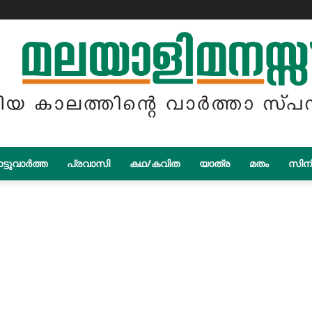
ട്ടുവാർത്ത
പ്രവാസി
കഥ/കവിത
യാത്ര
മതം
സിന