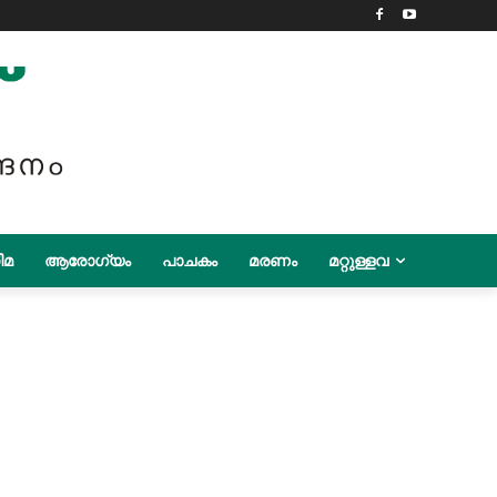
ിമ
ആരോഗ്യം
പാചകം
മരണം
മറ്റുള്ളവ