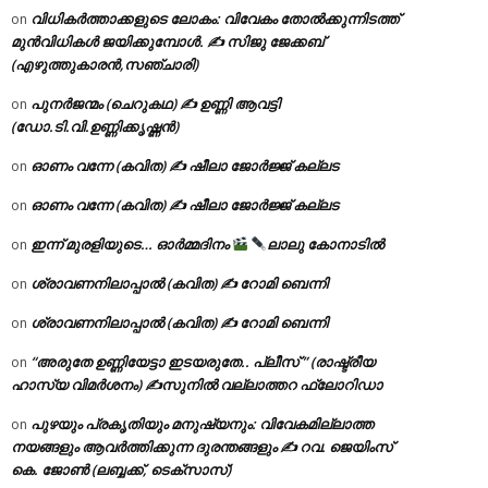
വിധികർത്താക്കളുടെ ലോകം: വിവേകം തോൽക്കുന്നിടത്ത്
on
മുൻവിധികൾ ജയിക്കുമ്പോൾ. ✍️ സിജു ജേക്കബ്
(എഴുത്തുകാരൻ,സഞ്ചാരി)
പുനർജന്മം (ചെറുകഥ) ✍ ഉണ്ണി ആവട്ടി
on
(ഡോ.ടി.വി.ഉണ്ണിക്കൃഷ്ണൻ)
ഓണം വന്നേ (കവിത) ✍ ഷീലാ ജോർജ്ജ് കല്ലട
on
ഓണം വന്നേ (കവിത) ✍ ഷീലാ ജോർജ്ജ് കല്ലട
on
ഇന്ന് മുരളിയുടെ… ഓർമ്മദിനം
ലാലു കോനാടിൽ
on
ശ്രാവണനിലാപ്പാൽ (കവിത) ✍ റോമി ബെന്നി
on
ശ്രാവണനിലാപ്പാൽ (കവിത) ✍ റോമി ബെന്നി
on
“അരുതേ ഉണ്ണിയേട്ടാ ഇടയരുതേ.. പ്ലീസ് ” (രാഷ്ട്രീയ
on
ഹാസ്യ വിമർശനം) ✍സുനിൽ വല്ലാത്തറ ഫ്ലോറിഡാ
പുഴയും പ്രകൃതിയും മനുഷ്യനും: വിവേകമില്ലാത്ത
on
നയങ്ങളും ആവർത്തിക്കുന്ന ദുരന്തങ്ങളും ✍ റവ. ജെയിംസ്
കെ. ജോൺ (ലബ്ബക്ക്, ടെക്സാസ്)