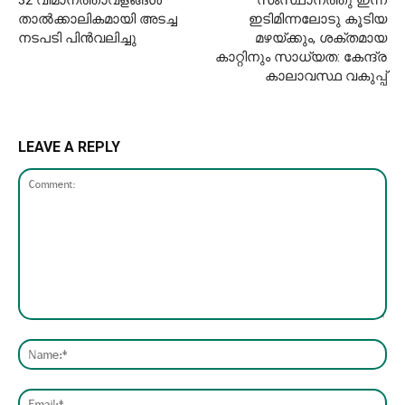
32 വിമാനത്താവളങ്ങൾ
സംസ്ഥാനത്തു ഇന്ന്
താൽക്കാലികമായി അടച്ച
ഇടിമിന്നലോടു കൂടിയ
നടപടി പിൻവലിച്ചു
മഴയ്ക്കും, ശക്തമായ
കാറ്റിനും സാധ്യത: കേന്ദ്ര
കാലാവസ്ഥ വകുപ്പ്
LEAVE A REPLY
Comment:
Nam
Emai