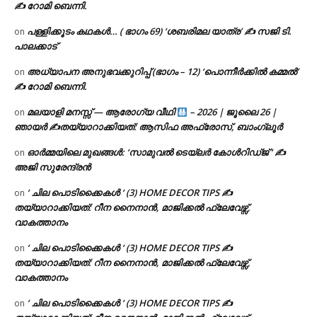
✍ റോമി ബെന്നി.
പള്ളിക്കൂടം കഥകൾ… ( ഭാഗം 69) ‘ശബരിമല യാത്ര’ ✍ സജി ടി.
on
പാലക്കാട്
അധ്യാപന അനുഭവക്കുറിപ്പ് (ഭാഗം – 12) ‘പൊന്നീർക്കിൽ കമ്മൽ’
on
✍ റോമി ബെന്നി.
മലയാളി മനസ്സ് — ആരോഗ്യ വീഥി
– 2026 | ജൂലൈ 26 |
on
ഞായർ ✍
തയ്യാറാക്കിയത്: ആസിഫ അഫ്രോസ്, ബാംഗ്ലൂർ
ഓർമ്മയിലെ മുഖങ്ങൾ: ‘സാമുവൽ ടെയ്ലർ കോൾറിഡ്ജ് ‘ ✍
on
അജി സുരേന്ദ്രൻ
‘ ചില പൊടിക്കൈകൾ ‘ (3) HOME DECOR TIPS ✍
on
തയ്യാറാക്കിയത്: റീന നൈനാൻ, മാജിക്കൽ ഫ്ലേവേഴ്സ്,
വാകത്താനം
‘ ചില പൊടിക്കൈകൾ ‘ (3) HOME DECOR TIPS ✍
on
തയ്യാറാക്കിയത്: റീന നൈനാൻ, മാജിക്കൽ ഫ്ലേവേഴ്സ്,
വാകത്താനം
‘ ചില പൊടിക്കൈകൾ ‘ (3) HOME DECOR TIPS ✍
on