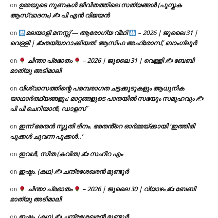
ഉമ്മയുടെ നുണകൾ ജീവിതത്തിലെ സത്യങ്ങൾ (പുസ്തക
on
ആസ്വാദനം) ✍ പി എൻ വിജയൻ
മലയാളി മനസ്സ് — ആരോഗ്യ വീഥി
– 2026 | ജൂലൈ 31 |
on
വെള്ളി | ✍
തയ്യാറാക്കിയത്: ആസിഫ അഫ്രോസ്, ബാംഗ്ലൂർ
ചിന്താ പ്രഭാതം
– 2026 | ജൂലൈ 31 | വെള്ളി ✍
ബേബി
on
മാത്യു അടിമാലി
വിശ്വാസത്തിന്റെ പരമ്പരാഗത ചട്ടക്കൂടുകളും ആധുനിക
on
യാഥാർത്ഥ്യങ്ങളും: മാറ്റങ്ങളുടെ പാതയിൽ സഭയും സമൂഹവും ✍
പി പി ചെറിയാൻ, ഡാളസ്
ഇന്ന് ഭരതൻ സ്മൃതി ദിനം. ഭരതൻ്റെ ഓർമ്മയ്ക്കായി ‘ഇത്തിരി
on
പൂക്കൾ ചുവന്ന പൂക്കൾ..’
ഇവൾ, സീത (കവിത) ✍ സഹീറ എം
on
ഇഷ്ടം. (കഥ) ✍ ചന്ദ്രശേഖരൻ മുണ്ടൂർ
on
ചിന്താ പ്രഭാതം
– 2026 | ജൂലൈ 30 | വ്യാഴം ✍
ബേബി
on
മാത്യു അടിമാലി
ഇഷ്ടം. (കഥ) ✍ ചന്ദ്രശേഖരൻ മുണ്ടൂർ
on