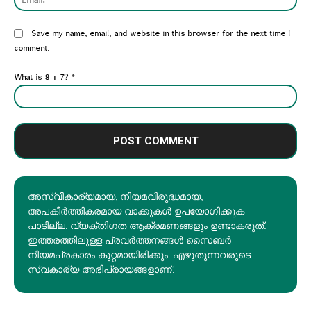
Website:
Save my name, email, and website in this browser for the next time I
comment.
What is 8 + 7?
*
അസ്വീകാര്യമായ, നിയമവിരുദ്ധമായ,
അപകീര്‍ത്തികരമായ വാക്കുകൾ ഉപയോഗിക്കുക
പാടില്ല. വ്യക്തിഗത ആക്രമണങ്ങളും ഉണ്ടാകരുത്.
ഇത്തരത്തിലുള്ള പ്രവർത്തനങ്ങൾ സൈബർ
നിയമപ്രകാരം കുറ്റമായിരിക്കും. എഴുതുന്നവരുടെ
സ്വകാര്യ അഭിപ്രായങ്ങളാണ്.