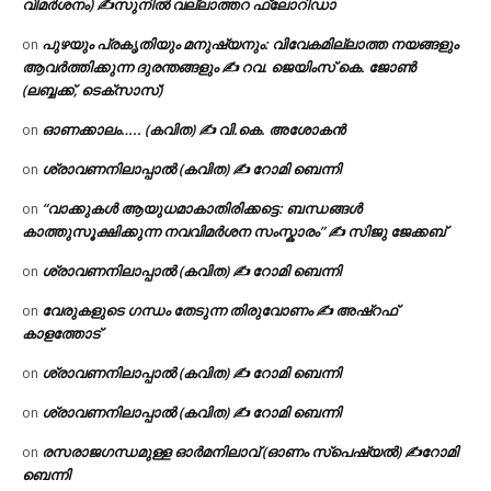
വിമർശനം) ✍സുനിൽ വല്ലാത്തറ ഫ്ലോറിഡാ
പുഴയും പ്രകൃതിയും മനുഷ്യനും: വിവേകമില്ലാത്ത നയങ്ങളും
on
ആവർത്തിക്കുന്ന ദുരന്തങ്ങളും ✍ റവ. ജെയിംസ് കെ. ജോൺ
(ലബ്ബക്ക്, ടെക്സാസ്)
ഓണക്കാലം….. (കവിത) ✍ വി.കെ. അശോകൻ
on
ശ്രാവണനിലാപ്പാൽ (കവിത) ✍ റോമി ബെന്നി
on
“വാക്കുകൾ ആയുധമാകാതിരിക്കട്ടെ: ബന്ധങ്ങൾ
on
കാത്തുസൂക്ഷിക്കുന്ന നവവിമർശന സംസ്കാരം” ✍️ സിജു ജേക്കബ്
ശ്രാവണനിലാപ്പാൽ (കവിത) ✍ റോമി ബെന്നി
on
വേരുകളുടെ ഗന്ധം തേടുന്ന തിരുവോണം ✍ അഷ്റഫ്
on
കാളത്തോട്
ശ്രാവണനിലാപ്പാൽ (കവിത) ✍ റോമി ബെന്നി
on
ശ്രാവണനിലാപ്പാൽ (കവിത) ✍ റോമി ബെന്നി
on
രസരാജഗന്ധമുള്ള ഓർമനിലാവ് (ഓണം സ്‌പെഷ്യൽ) ✍റോമി
on
ബെന്നി