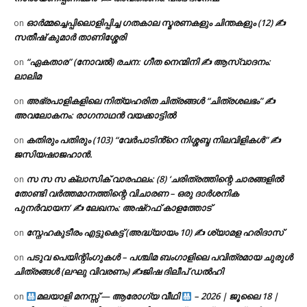
ഓർമ്മച്ചെപ്പിലൊളിപ്പിച്ച ഗതകാല സ്മരണകളും ചിന്തകളും (12) ✍
on
സതീഷ് കുമാർ താണിശ്ശേരി
“ഏകതാര” (നോവൽ) രചന: ഗീത നെന്മിനി ✍ ആസ്വാദനം:
on
ലാലിമ
അഭ്രപാളികളിലെ നിത്യഹരിത ചിത്രങ്ങൾ “ചിത്രശലഭം” ✍
on
അവലോകനം: രാഗനാഥൻ വയക്കാട്ടിൽ
കതിരും പതിരും (103) “വേർപാടിൻ്റെ നിശ്ശബ്ദ നിലവിളികൾ” ✍
on
ജസിയഷാജഹാൻ.
സ സ സ ക്ലാസിക് വാരഫലം: (8) ‘ചരിത്രത്തിന്റെ ചാരങ്ങളിൽ
on
തോണ്ടി വർത്തമാനത്തിന്റെ വിചാരണ – ഒരു ദാർശനിക
പുനർവായന’ ✍ ലേഖനം: അഷ്റഫ് കാളത്തോട്
സ്നേഹകുടീരം എട്ടുകെട്ട് (അദ്ധ്യായം 10) ✍ ശ്യാമള ഹരിദാസ്
on
പടുവ പെയിന്റിംഗുകൾ – പശ്ചിമ ബംഗാളിലെ പവിത്രമായ ചുരുൾ
on
ചിത്രങ്ങൾ (ലഘു വിവരണം) ✍ജിഷ ദിലീപ് ഡൽഹി
മലയാളി മനസ്സ് — ആരോഗ്യ വീഥി
– 2026 | ജൂലൈ 18 |
on