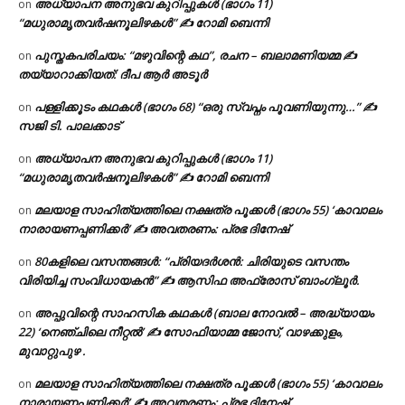
അധ്യാപന അനുഭവ കുറിപ്പുകൾ (ഭാഗം 11)
on
“മധുരാമൃതവർഷനൂലിഴകൾ” ✍ റോമി ബെന്നി
പുസ്തകപരിചയം: “മഴുവിന്റെ കഥ”, രചന – ബലാമണിയമ്മ ✍
on
തയ്യാറാക്കിയത്: ദീപ ആർ അടൂർ
പള്ളിക്കൂടം കഥകൾ (ഭാഗം 68) “ഒരു സ്വപ്നം പൂവണിയുന്നു…” ✍
on
സജി ടി. പാലക്കാട്
അധ്യാപന അനുഭവ കുറിപ്പുകൾ (ഭാഗം 11)
on
“മധുരാമൃതവർഷനൂലിഴകൾ” ✍ റോമി ബെന്നി
മലയാള സാഹിത്യത്തിലെ നക്ഷത്ര പൂക്കൾ (ഭാഗം 55) ‘കാവാലം
on
നാരായണപ്പണിക്കർ’ ✍ അവതരണം: പ്രഭ ദിനേഷ്
80കളിലെ വസന്തങ്ങൾ: “പ്രിയദർശൻ: ചിരിയുടെ വസന്തം
on
വിരിയിച്ച സംവിധായകൻ” ✍ ആസിഫ അഫ്രോസ് ബാംഗ്ലൂർ.
അപ്പുവിന്റെ സാഹസിക കഥകൾ (ബാല നോവൽ – അദ്ധ്യായം
on
22) ‘നെഞ്ചിലെ നീറ്റൽ’ ✍ സോഫിയാമ്മ ജോസ്, വാഴക്കുളം,
മുവാറ്റുപുഴ .
മലയാള സാഹിത്യത്തിലെ നക്ഷത്ര പൂക്കൾ (ഭാഗം 55) ‘കാവാലം
on
നാരായണപ്പണിക്കർ’ ✍ അവതരണം: പ്രഭ ദിനേഷ്