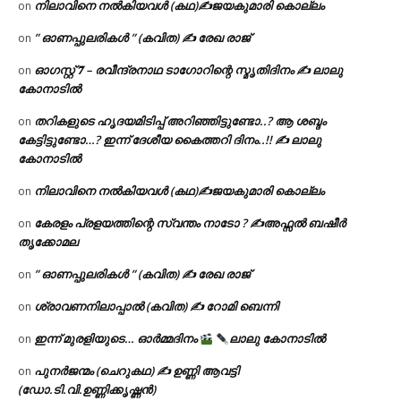
നിലാവിനെ നൽകിയവൾ (കഥ)✍ജയകുമാരി കൊല്ലം
on
” ഓണപ്പുലരികൾ ” (കവിത) ✍ രേഖ രാജ്
on
ഓഗസ്റ്റ് 𝟕 – രവീന്ദ്രനാഥ ടാഗോറിന്റെ സ്മൃതിദിനം ✍ ലാലു
on
കോനാടിൽ
തറികളുടെ ഹൃദയമിടിപ്പ് അറിഞ്ഞിട്ടുണ്ടോ..? ആ ശബ്ദം
on
കേട്ടിട്ടുണ്ടോ…? ഇന്ന് ദേശീയ കൈത്തറി ദിനം..!! ✍ ലാലു
കോനാടിൽ
നിലാവിനെ നൽകിയവൾ (കഥ)✍ജയകുമാരി കൊല്ലം
on
കേരളം പ്രളയത്തിന്റെ സ്വന്തം നാടോ ? ✍️അഫ്സൽ ബഷീർ
on
തൃക്കോമല
” ഓണപ്പുലരികൾ ” (കവിത) ✍ രേഖ രാജ്
on
ശ്രാവണനിലാപ്പാൽ (കവിത) ✍ റോമി ബെന്നി
on
ഇന്ന് മുരളിയുടെ… ഓർമ്മദിനം
ലാലു കോനാടിൽ
on
പുനർജന്മം (ചെറുകഥ) ✍ ഉണ്ണി ആവട്ടി
on
(ഡോ.ടി.വി.ഉണ്ണിക്കൃഷ്ണൻ)