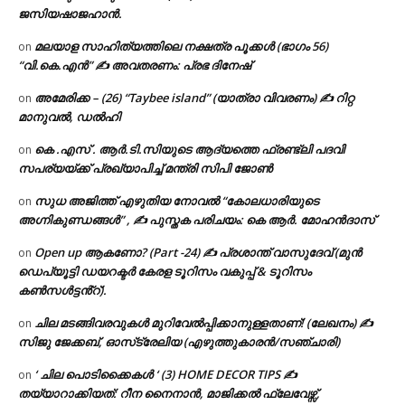
ജസിയഷാജഹാൻ.
മലയാള സാഹിത്യത്തിലെ നക്ഷത്ര പൂക്കൾ (ഭാഗം 56)
on
“വി.കെ.എൻ” ✍ അവതരണം: പ്രഭ ദിനേഷ്
അമേരിക്ക – (26) “Taybee island” (യാത്രാ വിവരണം) ✍ റിറ്റ
on
മാനുവൽ, ഡൽഹി
കെ .എസ് . ആർ.ടി.സിയുടെ ആദ്യത്തെ ഫ്രണ്ട്ലി പദവി
on
സപര്യയ്ക്ക് പ്രഖ്യാപിച്ച് മന്ത്രി സിപി ജോൺ
സുധ അജിത്ത് എഴുതിയ നോവൽ “കോലധാരിയുടെ
on
അഗ്നികുണ്ഡങ്ങള്‍” , ✍ പുസ്തക പരിചയം: കെ ആർ. മോഹൻദാസ്
Open up ആകണോ? (Part -24) ✍ പ്രശാന്ത് വാസുദേവ് (മുൻ
on
ഡെപ്യൂട്ടി ഡയറക്ടർ കേരള ടൂറിസം വകുപ്പ് & ടൂറിസം
കൺസൾട്ടൻ്റ്).
ചില മടങ്ങിവരവുകൾ മുറിവേൽപ്പിക്കാനുള്ളതാണ്! (ലേഖനം) ✍️
on
സിജു ജേക്കബ്, ഓസ്‌ട്രേലിയ (എഴുത്തുകാരൻ/സഞ്ചാരി)
‘ ചില പൊടിക്കൈകൾ ‘ (3) HOME DECOR TIPS ✍
on
തയ്യാറാക്കിയത്: റീന നൈനാൻ, മാജിക്കൽ ഫ്ലേവേഴ്സ്,