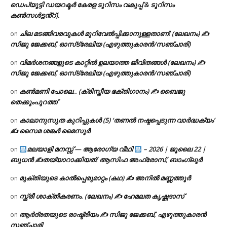
ഡെപ്യൂട്ടി ഡയറക്ടർ കേരള ടൂറിസം വകുപ്പ് & ടൂറിസം
കൺസൾട്ടൻ്റ്).
ചില മടങ്ങിവരവുകൾ മുറിവേൽപ്പിക്കാനുള്ളതാണ്! (ലേഖനം) ✍️
on
സിജു ജേക്കബ്, ഓസ്‌ട്രേലിയ (എഴുത്തുകാരൻ/സഞ്ചാരി)
വിമർശനങ്ങളുടെ കാറ്റിൽ ഉലയാത്ത ജീവിതങ്ങൾ (ലേഖനം) ✍️
on
സിജു ജേക്കബ്, ഓസ്‌ട്രേലിയ (എഴുത്തുകാരൻ/സഞ്ചാരി)
കൺമണി പോലെ.. (ക്രിസ്തീയ ഭക്തിഗാനം) ✍ ബൈജു
on
തെക്കുംപുറത്ത്
കാലാനുസൃത കുറിപ്പുകൾ (5) ‘തണൽ നഷ്ടപ്പെടുന്ന വാർദ്ധക്യം’
on
✍ സൈമ ശങ്കർ മൈസൂർ
മലയാളി മനസ്സ് — ആരോഗ്യ വീഥി
– 2026 | ജൂലൈ 22 |
on
ബുധൻ ✍
തയ്യാറാക്കിയത്: ആസിഫ അഫ്രോസ്, ബാംഗ്ലൂർ
മുക്തിയുടെ കാൽപ്പെരുമാറ്റം (കഥ) ✍ അനിൽ മണ്ണത്തൂർ
on
സ്ത്രീ ശാക്തീകരണം. (ലേഖനം) ✍ ഹേമലത കൃഷ്ണദാസ്
on
ആർദ്രതയുടെ രാഷ്ട്രീയം ✍️ സിജു ജേക്കബ്, എഴുത്തുകാരൻ
on
സഞ്ചാരി