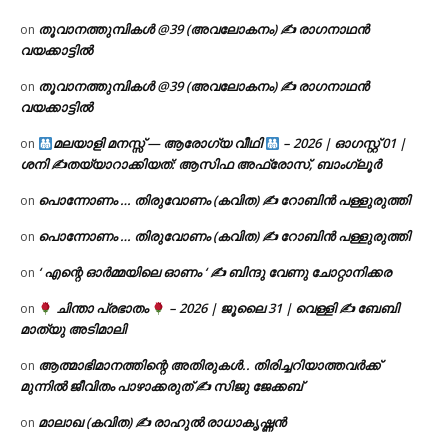
തൂവാനത്തുമ്പികൾ @39 (അവലോകനം) ✍ രാഗനാഥൻ
on
വയക്കാട്ടിൽ
തൂവാനത്തുമ്പികൾ @39 (അവലോകനം) ✍ രാഗനാഥൻ
on
വയക്കാട്ടിൽ
മലയാളി മനസ്സ് — ആരോഗ്യ വീഥി
– 2026 | ഓഗസ്റ്റ് 01 |
on
ശനി ✍
തയ്യാറാക്കിയത്: ആസിഫ അഫ്രോസ്, ബാംഗ്ലൂർ
പൊന്നോണം … തിരുവോണം (കവിത) ✍ റോബിൻ പള്ളുരുത്തി
on
പൊന്നോണം … തിരുവോണം (കവിത) ✍ റോബിൻ പള്ളുരുത്തി
on
‘ എന്റെ ഓർമ്മയിലെ ഓണം ‘ ✍ ബിന്ദു വേണു ചോറ്റാനിക്കര
on
ചിന്താ പ്രഭാതം
– 2026 | ജൂലൈ 31 | വെള്ളി ✍
ബേബി
on
മാത്യു അടിമാലി
ആത്മാഭിമാനത്തിന്റെ അതിരുകൾ.. തിരിച്ചറിയാത്തവർക്ക്
on
മുന്നിൽ ജീവിതം പാഴാക്കരുത് ✍️ സിജു ജേക്കബ്
മാലാഖ (കവിത) ✍ രാഹുൽ രാധാകൃഷ്ണൻ
on