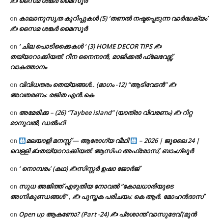
✍ സൈമ ശങ്കർ മൈസൂർ
കാലാനുസൃത കുറിപ്പുകൾ (5) ‘തണൽ നഷ്ടപ്പെടുന്ന വാർദ്ധക്യം’
on
✍ സൈമ ശങ്കർ മൈസൂർ
‘ ചില പൊടിക്കൈകൾ ‘ (3) HOME DECOR TIPS ✍
on
തയ്യാറാക്കിയത്: റീന നൈനാൻ, മാജിക്കൽ ഫ്ലേവേഴ്സ്,
വാകത്താനം
വിവിധതരം തെയ്യങ്ങൾ.. (ഭാഗം -12) “ആടിവേടൻ” ✍
on
അവതരണം: രജിത എൻ.കെ
അമേരിക്ക – (26) “Taybee island” (യാത്രാ വിവരണം) ✍ റിറ്റ
on
മാനുവൽ, ഡൽഹി
മലയാളി മനസ്സ് — ആരോഗ്യ വീഥി
– 2026 | ജൂലൈ 24 |
on
വെള്ളി ✍
തയ്യാറാക്കിയത്: ആസിഫ അഫ്രോസ്, ബാംഗ്ലൂർ
‘ നൊമ്പരം’ (കഥ) ✍സിസ്റ്റർ ഉഷാ ജോർജ്
on
സുധ അജിത്ത് എഴുതിയ നോവൽ “കോലധാരിയുടെ
on
അഗ്നികുണ്ഡങ്ങള്‍” , ✍ പുസ്തക പരിചയം: കെ ആർ. മോഹൻദാസ്
Open up ആകണോ? (Part -24) ✍ പ്രശാന്ത് വാസുദേവ് (മുൻ
on