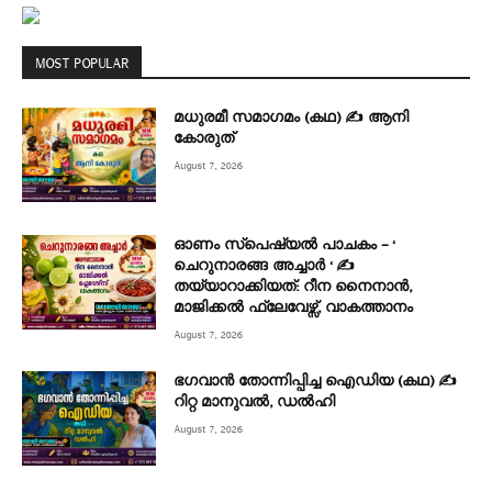
MOST POPULAR
മധുരമീ സമാഗമം (കഥ) ✍ ആനി
കോരുത്
August 7, 2026
ഓണം സ്പെഷ്യൽ പാചകം – ‘
ചെറുനാരങ്ങ അച്ചാർ ‘ ✍
തയ്യാറാക്കിയത്: റീന നൈനാൻ,
മാജിക്കൽ ഫ്ലേവേഴ്സ്, വാകത്താനം
August 7, 2026
ഭഗവാൻ തോന്നിപ്പിച്ച ഐഡിയ (കഥ) ✍
റിറ്റ മാനുവൽ, ഡൽഹി
August 7, 2026