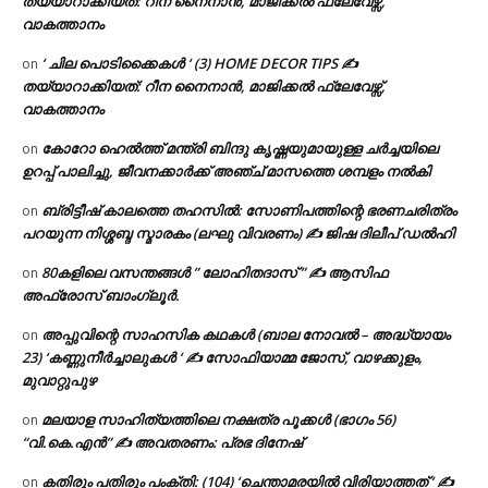
തയ്യാറാക്കിയത്: റീന നൈനാൻ, മാജിക്കൽ ഫ്ലേവേഴ്സ്,
വാകത്താനം
‘ ചില പൊടിക്കൈകൾ ‘ (3) HOME DECOR TIPS ✍
on
തയ്യാറാക്കിയത്: റീന നൈനാൻ, മാജിക്കൽ ഫ്ലേവേഴ്സ്,
വാകത്താനം
കോറോ ഹെൽത്ത് മന്ത്രി ബിന്ദു കൃഷ്ണയുമായുള്ള ചർച്ചയിലെ
on
ഉറപ്പ് പാലിച്ചു, ജീവനക്കാർക്ക് അഞ്ച് മാസത്തെ ശമ്പളം നൽകി
ബ്രിട്ടീഷ് കാലത്തെ തഹസിൽ: സോണിപത്തിന്റെ ഭരണചരിത്രം
on
പറയുന്ന നിശ്ശബ്ദ സ്മാരകം (ലഘു വിവരണം) ✍ ജിഷ ദിലീപ് ഡൽഹി
80കളിലെ വസന്തങ്ങൾ ” ലോഹിതദാസ് ” ✍ ആസിഫ
on
അഫ്രോസ് ബാംഗ്ലൂർ.
അപ്പുവിന്റെ സാഹസിക കഥകൾ (ബാല നോവൽ – അദ്ധ്യായം
on
23) ‘കണ്ണുനീർച്ചാലുകൾ ‘ ✍ സോഫിയാമ്മ ജോസ്, വാഴക്കുളം,
മുവാറ്റുപുഴ
മലയാള സാഹിത്യത്തിലെ നക്ഷത്ര പൂക്കൾ (ഭാഗം 56)
on
“വി.കെ.എൻ” ✍ അവതരണം: പ്രഭ ദിനേഷ്
കതിരും പതിരും പംക്തി: (104) ‘ചെന്താമരയിൽ വിരിയാത്തത് ‘ ✍
on