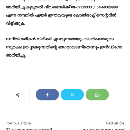
അറിയിച്ചു.കൂടുതൽ വിവരങ്ങൾക്ക് 011-69329333 / 011-69329999
എന്ന നമ്പറിൽ എയർ ഇന്ത്യയുടെ കോൺടാക്റ്റ് സെന്ററിൽ
വിളിക്കുക.
സ്ഥിതിഗതികൾ നിരീക്ഷിച്ചുവരുന്നതായും യാത്രക്കാരുടെ
സുരക്ഷ ഉറപ്പാക്കുന്നതിന്റെ ഭാഗമായാണിതെന്നും ഇൻഡിഗോ
അറിയിച്ചു.
Previous article
Next article