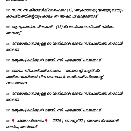
സ സ സ ക്ലാസിക് വാരഫലം: (13) ‘ആഗോള യുദ്ധങ്ങളുടെയും
on
കാപട്യത്തിന്റെയും കാലം’ ✍ അഷ്റഫ് കാളത്തോട്
ആനുകാലിക ചിന്തകൾ – (13) ✍ തയ്യാറാക്കിയത്: നിർമല
on
അമ്പാട്ട്
രസരാജഗന്ധമുള്ള ഓർമനിലാവ് (ഓണം സ്‌പെഷ്യൽ) ✍റോമി
on
ബെന്നി
ഒരുക്കം (കവിത) ✍ രജനി. സി. എഴക്കാട്, പാലക്കാട്
on
ഓണം സ്പെഷ്യൽ പാചകം – ‘ വെറൈറ്റി പച്ചടി’ ✍
on
തയ്യാറാക്കിയത്: റീന നൈനാൻ, മാജിക്കൽ ഫ്ലേവേഴ്സ്,
വാകത്താനം
രസരാജഗന്ധമുള്ള ഓർമനിലാവ് (ഓണം സ്‌പെഷ്യൽ) ✍റോമി
on
ബെന്നി
ഒരുക്കം (കവിത) ✍ രജനി. സി. എഴക്കാട്, പാലക്കാട്
on
ചിന്താ പ്രഭാതം
– 2026 | ഓഗസ്റ്റ് 02 | ഞായർ ✍
ബേബി
on
മാത്യു അടിമാലി