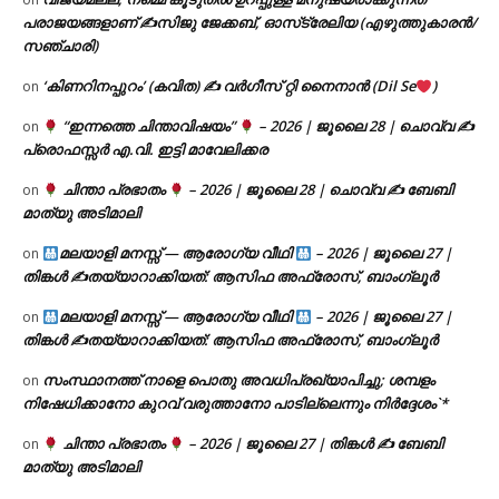
പരാജയങ്ങളാണ് ✍️സിജു ജേക്കബ്, ഓസ്‌ട്രേലിയ (എഴുത്തുകാരൻ/
സഞ്ചാരി)
‘കിണറിനപ്പുറം’ (കവിത) ✍ വർഗീസ് റ്റി നൈനാൻ (Dil Se
)
on
“ഇന്നത്തെ ചിന്താവിഷയം”
– 2026 | ജൂലൈ 28 | ചൊവ്വ ✍
on
പ്രൊഫസ്സർ എ.വി. ഇട്ടി മാവേലിക്കര
ചിന്താ പ്രഭാതം
– 2026 | ജൂലൈ 28 | ചൊവ്വ ✍
ബേബി
on
മാത്യു അടിമാലി
മലയാളി മനസ്സ് — ആരോഗ്യ വീഥി
– 2026 | ജൂലൈ 27 |
on
തിങ്കൾ ✍
തയ്യാറാക്കിയത്: ആസിഫ അഫ്രോസ്, ബാംഗ്ലൂർ
മലയാളി മനസ്സ് — ആരോഗ്യ വീഥി
– 2026 | ജൂലൈ 27 |
on
തിങ്കൾ ✍
തയ്യാറാക്കിയത്: ആസിഫ അഫ്രോസ്, ബാംഗ്ലൂർ
സംസ്ഥാനത്ത് നാളെ പൊതു അവധിപ്രഖ്യാപിച്ചു; ശമ്പളം
on
നിഷേധിക്കാനോ കുറവ് വരുത്താനോ പാടില്ലെന്നും നിർദ്ദേശം`*
ചിന്താ പ്രഭാതം
– 2026 | ജൂലൈ 27 | തിങ്കൾ ✍
ബേബി
on
മാത്യു അടിമാലി