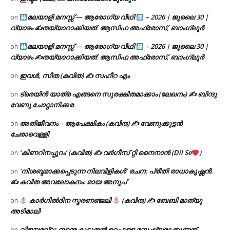
മലയാളി മനസ്സ് — ആരോഗ്യ വീഥി
– 2026 | ജൂലൈ 30 |
on
വ്യാഴം ✍
തയ്യാറാക്കിയത്: ആസിഫ അഫ്രോസ്, ബാംഗ്ലൂർ
മലയാളി മനസ്സ് — ആരോഗ്യ വീഥി
– 2026 | ജൂലൈ 30 |
on
വ്യാഴം ✍
തയ്യാറാക്കിയത്: ആസിഫ അഫ്രോസ്, ബാംഗ്ലൂർ
ഇവൾ, സീത (കവിത) ✍ സഹീറ എം
on
ട്രെയിൻ യാത്ര എങ്ങനെ സുരക്ഷിതമാക്കാം (ലേഖനം) ✍ ബിന്ദു
on
വേണു ചോറ്റാനിക്കര
അതിജീവനം – ആപേക്ഷികം (കവിത) ✍ വേണുക്കുട്ടൻ
on
ചേരാവെള്ളി
‘കിണറിനപ്പുറം’ (കവിത) ✍ വർഗീസ് റ്റി നൈനാൻ (Dil Se
)
on
‘നിശബ്ദമാക്കപ്പെടുന്ന നിലവിളികൾ’ രചന: പ്രീതി രാധാകൃഷ്ണൻ.
on
✍ കവിത അവലോകനം: മായ അനൂപ്
കാർഗിൽദിന സ്മരണഞ്ജലി
(കവിത) ✍ ബേബി മാത്യു
on
അടിമാലി
വിജയമല്ല; നമ്മെ കൂടുതൽ ഉറപ്പുള്ള മനുഷ്യരാക്കുന്നത്
on