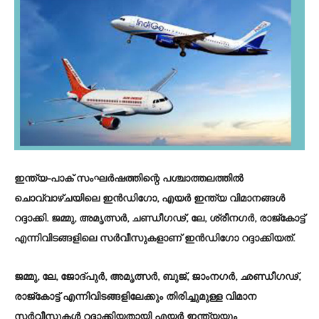
ഇന്ത്യ-പാക് സംഘർഷത്തിന്റെ പശ്ചാത്തലത്തിൽ
ചൊവ്വാഴ്ചയിലെ ഇൻഡിഗോ, എയർ ഇന്ത്യ വിമാനങ്ങൾ
റദ്ദാക്കി. ജമ്മു, അമൃത്സർ, ചണ്ഡീഗഢ്, ലേ, ശ്രീനഗർ, രാജ്‌കോട്ട്
എന്നിവിടങ്ങളിലെ സർവീസുകളാണ് ഇൻഡിഗോ റദ്ദാക്കിയത്.
ജമ്മു, ലേ, ജോദ്പുർ, അമൃത്സർ, ബുജ്, ജാംന​ഗർ, ഛണ്ഡീഗഢ്,
രാജ്‌കോട്ട് എന്നിവിടങ്ങളിലേക്കും തിരിച്ചുമുള്ള വിമാന
സർവീസുകൾ റദ്ദാക്കിയതായി എയർ ഇന്ത്യയും