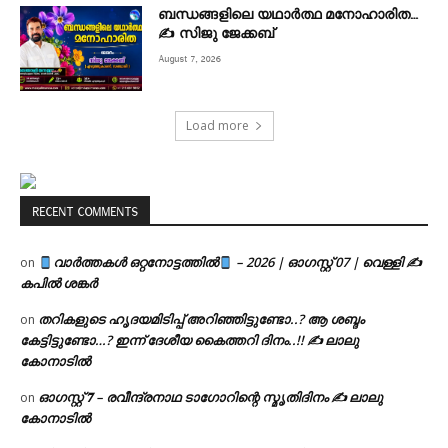
ബന്ധങ്ങളിലെ യഥാർത്ഥ മനോഹാരിത…
✍️ സിജു ജേക്കബ്
August 7, 2026
Load more
RECENT COMMENTS
വാർത്തകൾ ഒറ്റനോട്ടത്തിൽ
– 2026 | ഓഗസ്റ്റ് 07 | വെള്ളി ✍
on
കപിൽ ശങ്കർ
തറികളുടെ ഹൃദയമിടിപ്പ് അറിഞ്ഞിട്ടുണ്ടോ..? ആ ശബ്ദം
on
കേട്ടിട്ടുണ്ടോ…? ഇന്ന് ദേശീയ കൈത്തറി ദിനം..!! ✍ ലാലു
കോനാടിൽ
ഓഗസ്റ്റ് 𝟕 – രവീന്ദ്രനാഥ ടാഗോറിന്റെ സ്മൃതിദിനം ✍ ലാലു
on
കോനാടിൽ