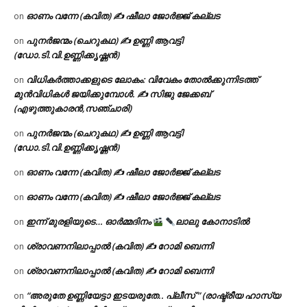
ഓണം വന്നേ (കവിത) ✍ ഷീലാ ജോർജ്ജ് കല്ലട
on
പുനർജന്മം (ചെറുകഥ) ✍ ഉണ്ണി ആവട്ടി
on
(ഡോ.ടി.വി.ഉണ്ണിക്കൃഷ്ണൻ)
വിധികർത്താക്കളുടെ ലോകം: വിവേകം തോൽക്കുന്നിടത്ത്
on
മുൻവിധികൾ ജയിക്കുമ്പോൾ. ✍️ സിജു ജേക്കബ്
(എഴുത്തുകാരൻ,സഞ്ചാരി)
പുനർജന്മം (ചെറുകഥ) ✍ ഉണ്ണി ആവട്ടി
on
(ഡോ.ടി.വി.ഉണ്ണിക്കൃഷ്ണൻ)
ഓണം വന്നേ (കവിത) ✍ ഷീലാ ജോർജ്ജ് കല്ലട
on
ഓണം വന്നേ (കവിത) ✍ ഷീലാ ജോർജ്ജ് കല്ലട
on
ഇന്ന് മുരളിയുടെ… ഓർമ്മദിനം
ലാലു കോനാടിൽ
on
ശ്രാവണനിലാപ്പാൽ (കവിത) ✍ റോമി ബെന്നി
on
ശ്രാവണനിലാപ്പാൽ (കവിത) ✍ റോമി ബെന്നി
on
“അരുതേ ഉണ്ണിയേട്ടാ ഇടയരുതേ.. പ്ലീസ് ” (രാഷ്ട്രീയ ഹാസ്യ
on