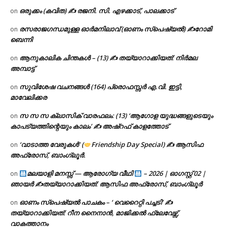
ഒരുക്കം (കവിത) ✍ രജനി. സി. എഴക്കാട്, പാലക്കാട്
on
രസരാജഗന്ധമുള്ള ഓർമനിലാവ് (ഓണം സ്‌പെഷ്യൽ) ✍റോമി
on
ബെന്നി
ആനുകാലിക ചിന്തകൾ – (13) ✍ തയ്യാറാക്കിയത്: നിർമല
on
അമ്പാട്ട്
സുവിശേഷ വചനങ്ങൾ (164) പ്രൊഫസ്സർ എ.വി. ഇട്ടി,
on
മാവേലിക്കര
സ സ സ ക്ലാസിക് വാരഫലം: (13) ‘ആഗോള യുദ്ധങ്ങളുടെയും
on
കാപട്യത്തിന്റെയും കാലം’ ✍ അഷ്റഫ് കാളത്തോട്
‘വാടാത്ത വേരുകൾ’ (
Friendship Day Special) ✍ ആസിഫ
on
അഫ്രോസ്, ബാംഗ്ലൂർ.
മലയാളി മനസ്സ് — ആരോഗ്യ വീഥി
– 2026 | ഓഗസ്റ്റ് 02 |
on
ഞായർ ✍
തയ്യാറാക്കിയത്: ആസിഫ അഫ്രോസ്, ബാംഗ്ലൂർ
ഓണം സ്പെഷ്യൽ പാചകം – ‘ വെറൈറ്റി പച്ചടി’ ✍
on
തയ്യാറാക്കിയത്: റീന നൈനാൻ, മാജിക്കൽ ഫ്ലേവേഴ്സ്,
വാകത്താനം