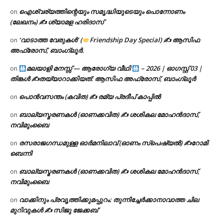
ഐശ്വര്യത്തിന്റെയും സമൃദ്ധിയുടെയും പൊന്നോണം
on
(ലേഖനം) ✍ ശ്യാമള ഹരിദാസ്
‘വാടാത്ത വേരുകൾ’ (
Friendship Day Special) ✍ ആസിഫ
on
അഫ്രോസ്, ബാംഗ്ലൂർ.
മലയാളി മനസ്സ് — ആരോഗ്യ വീഥി
– 2026 | ഓഗസ്റ്റ് 03 |
on
തിങ്കൾ ✍
തയ്യാറാക്കിയത്: ആസിഫ അഫ്രോസ്, ബാംഗ്ലൂർ
പൊൻവസന്തം (കവിത) ✍ രമ്യ പ്രദീപ് കാപ്പിൽ
on
ബാല്യസ്മരണകൾ (ഓണക്കവിത) ✍ ശശികല മോഹൻദാസ്,
on
നവിമുംബൈ
രസരാജഗന്ധമുള്ള ഓർമനിലാവ് (ഓണം സ്‌പെഷ്യൽ) ✍റോമി
on
ബെന്നി
ബാല്യസ്മരണകൾ (ഓണക്കവിത) ✍ ശശികല മോഹൻദാസ്,
on
നവിമുംബൈ
വാക്കിനും പ്രവൃത്തിക്കുമപ്പുറം: തുന്നിച്ചേർക്കാനാവാത്ത ചില
on
മുറിവുകൾ ✍️ സിജു ജേക്കബ്