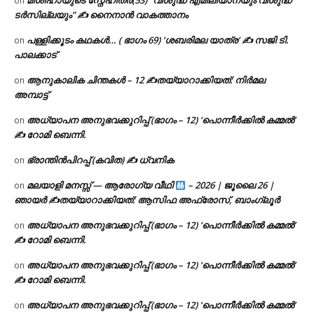
മിശിഹായുടെ സ്നേഹിതർ(53) “വിശുദ്ധ എമിലിയാനയും വിശുദ്ധ
on
ടര്‍സില്ലയും” ✍ നൈനാൻ വാകത്താനം
പള്ളിക്കൂടം കഥകൾ… ( ഭാഗം 69) ‘ശബരിമല യാത്ര’ ✍ സജി ടി.
on
പാലക്കാട്
ആനുകാലിക ചിന്തകൾ – 12 ✍തയ്യാറാക്കിയത്: നിർമല
on
അമ്പാട്ട്
അധ്യാപന അനുഭവക്കുറിപ്പ് (ഭാഗം – 12) ‘പൊന്നീർക്കിൽ കമ്മൽ’
on
✍ റോമി ബെന്നി.
ഭ്രാന്തിൻപിറപ്പ് (കവിത) ✍ ധ്വനിക
on
മലയാളി മനസ്സ് — ആരോഗ്യ വീഥി
– 2026 | ജൂലൈ 26 |
on
ഞായർ ✍
തയ്യാറാക്കിയത്: ആസിഫ അഫ്രോസ്, ബാംഗ്ലൂർ
അധ്യാപന അനുഭവക്കുറിപ്പ് (ഭാഗം – 12) ‘പൊന്നീർക്കിൽ കമ്മൽ’
on
✍ റോമി ബെന്നി.
അധ്യാപന അനുഭവക്കുറിപ്പ് (ഭാഗം – 12) ‘പൊന്നീർക്കിൽ കമ്മൽ’
on
✍ റോമി ബെന്നി.
അധ്യാപന അനുഭവക്കുറിപ്പ് (ഭാഗം – 12) ‘പൊന്നീർക്കിൽ കമ്മൽ’
on