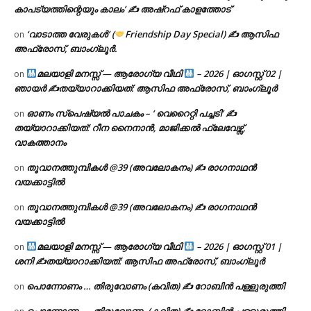
കാപട്യത്തിന്റെയും കാലം’ ✍ അഷ്റഫ് കാളത്തോട്
‘വാടാത്ത വേരുകൾ’ (
Friendship Day Special) ✍ ആസിഫ
on
അഫ്രോസ്, ബാംഗ്ലൂർ.
മലയാളി മനസ്സ് — ആരോഗ്യ വീഥി
– 2026 | ഓഗസ്റ്റ് 02 |
on
ഞായർ ✍
തയ്യാറാക്കിയത്: ആസിഫ അഫ്രോസ്, ബാംഗ്ലൂർ
ഓണം സ്പെഷ്യൽ പാചകം – ‘ വെറൈറ്റി പച്ചടി’ ✍
on
തയ്യാറാക്കിയത്: റീന നൈനാൻ, മാജിക്കൽ ഫ്ലേവേഴ്സ്,
വാകത്താനം
തൂവാനത്തുമ്പികൾ @39 (അവലോകനം) ✍ രാഗനാഥൻ
on
വയക്കാട്ടിൽ
തൂവാനത്തുമ്പികൾ @39 (അവലോകനം) ✍ രാഗനാഥൻ
on
വയക്കാട്ടിൽ
മലയാളി മനസ്സ് — ആരോഗ്യ വീഥി
– 2026 | ഓഗസ്റ്റ് 01 |
on
ശനി ✍
തയ്യാറാക്കിയത്: ആസിഫ അഫ്രോസ്, ബാംഗ്ലൂർ
പൊന്നോണം … തിരുവോണം (കവിത) ✍ റോബിൻ പള്ളുരുത്തി
on
പൊന്നോണം … തിരുവോണം (കവിത) ✍ റോബിൻ പള്ളുരുത്തി