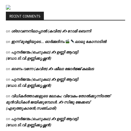
RECENT COMMENTS
ശ്രാവണനിലാപ്പാൽ (കവിത) ✍ റോമി ബെന്നി
on
ഇന്ന് മുരളിയുടെ… ഓർമ്മദിനം
ലാലു കോനാടിൽ
on
പുനർജന്മം (ചെറുകഥ) ✍ ഉണ്ണി ആവട്ടി
on
(ഡോ.ടി.വി.ഉണ്ണിക്കൃഷ്ണൻ)
ഓണം വന്നേ (കവിത) ✍ ഷീലാ ജോർജ്ജ് കല്ലട
on
പുനർജന്മം (ചെറുകഥ) ✍ ഉണ്ണി ആവട്ടി
on
(ഡോ.ടി.വി.ഉണ്ണിക്കൃഷ്ണൻ)
വിധികർത്താക്കളുടെ ലോകം: വിവേകം തോൽക്കുന്നിടത്ത്
on
മുൻവിധികൾ ജയിക്കുമ്പോൾ. ✍️ സിജു ജേക്കബ്
(എഴുത്തുകാരൻ,സഞ്ചാരി)
പുനർജന്മം (ചെറുകഥ) ✍ ഉണ്ണി ആവട്ടി
on
(ഡോ.ടി.വി.ഉണ്ണിക്കൃഷ്ണൻ)