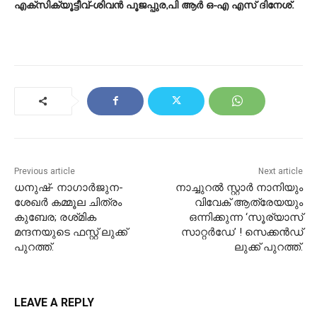
എക്സിക്യൂട്ടീവ്-ശിവൻ പൂജപ്പുര,പി ആർ ഒ-എ എസ് ദിനേശ്.
Previous article
Next article
ധനുഷ്- നാഗാർജുന-
നാച്ചുറൽ സ്റ്റാർ നാനിയും
ശേഖർ കമ്മൂല ചിത്രം
വിവേക് ആത്രേയയും
കുബേര; രശ്‌മിക
ഒന്നിക്കുന്ന ‘സൂര്യാസ്
മന്ദനയുടെ ഫസ്റ്റ് ലുക്ക്
സാറ്റർഡേ’ ! സെക്കൻഡ്
പുറത്ത്.
ലുക്ക് പുറത്ത്.
LEAVE A REPLY