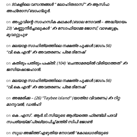
80കളിലെ വസന്തങ്ങൾ ” ലോഹിതദാസ് ” ✍ ആസിഫ
on
അഫ്രോസ് ബാംഗ്ലൂർ.
അപ്പുവിന്റെ സാഹസിക കഥകൾ (ബാല നോവൽ – അദ്ധ്യായം
on
23) ‘കണ്ണുനീർച്ചാലുകൾ ‘ ✍ സോഫിയാമ്മ ജോസ്, വാഴക്കുളം,
മുവാറ്റുപുഴ
മലയാള സാഹിത്യത്തിലെ നക്ഷത്ര പൂക്കൾ (ഭാഗം 56)
on
“വി.കെ.എൻ” ✍ അവതരണം: പ്രഭ ദിനേഷ്
കതിരും പതിരും പംക്തി: (104) ‘ചെന്താമരയിൽ വിരിയാത്തത് ‘ ✍
on
ജസിയഷാജഹാൻ.
മലയാള സാഹിത്യത്തിലെ നക്ഷത്ര പൂക്കൾ (ഭാഗം 56)
on
“വി.കെ.എൻ” ✍ അവതരണം: പ്രഭ ദിനേഷ്
അമേരിക്ക – (26) “Taybee island” (യാത്രാ വിവരണം) ✍ റിറ്റ
on
മാനുവൽ, ഡൽഹി
കെ .എസ് . ആർ.ടി.സിയുടെ ആദ്യത്തെ ഫ്രണ്ട്ലി പദവി
on
സപര്യയ്ക്ക് പ്രഖ്യാപിച്ച് മന്ത്രി സിപി ജോൺ
സുധ അജിത്ത് എഴുതിയ നോവൽ “കോലധാരിയുടെ
on