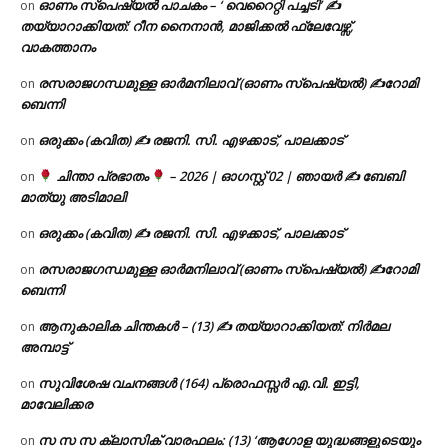
ഓണം സ്പെഷ്യൽ പാചകം – ‘ വെറൈറ്റി പച്ചടി’ ✍
on
തയ്യാറാക്കിയത്: റീന നൈനാൻ, മാജിക്കൽ ഫ്ലേവേഴ്സ്,
വാകത്താനം
രസരാജഗന്ധമുള്ള ഓർമനിലാവ് (ഓണം സ്‌പെഷ്യൽ) ✍റോമി
on
ബെന്നി
ഒരുക്കം (കവിത) ✍ രജനി. സി. എഴക്കാട്, പാലക്കാട്
on
ചിന്താ പ്രഭാതം
– 2026 | ഓഗസ്റ്റ് 02 | ഞായർ ✍
ബേബി
on
മാത്യു അടിമാലി
ഒരുക്കം (കവിത) ✍ രജനി. സി. എഴക്കാട്, പാലക്കാട്
on
രസരാജഗന്ധമുള്ള ഓർമനിലാവ് (ഓണം സ്‌പെഷ്യൽ) ✍റോമി
on
ബെന്നി
ആനുകാലിക ചിന്തകൾ – (13) ✍ തയ്യാറാക്കിയത്: നിർമല
on
അമ്പാട്ട്
സുവിശേഷ വചനങ്ങൾ (164) പ്രൊഫസ്സർ എ.വി. ഇട്ടി,
on
മാവേലിക്കര
സ സ സ ക്ലാസിക് വാരഫലം: (13) ‘ആഗോള യുദ്ധങ്ങളുടെയും
on