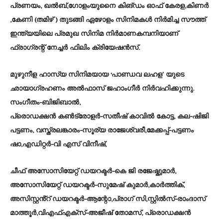
പ്രണയം, ഖൽബ്,ഗോളംയുനൈ കിങ്ഡം ഓഫ് കേരള,കിണർ
,കേണി (തമിഴ് ) തുടങ്ങി ഏഴോളം സിനിമകൾ നിർമിച്ച സൗത്ത്
ഇന്ത്യയിലെ പ്രമുഖ സിനിമ നിർമാണകമ്പനിയാണ്
ഫ്രാഗ്രന്റ് നേച്ചർ ഫിലിം ക്രിയേഷൻസ്.
മുഴുനീള ഹാസ്യ സിനിമയായ ‘പാണ്ഡവ ലഹള’ യുടെ
ഛായാഗ്രഹണം അൽഫാസ് ജഹാംഗീർ നിർവഹിക്കുന്നു.
സംഗീതം-ബിജിബാൽ,
പ്രൊഡക്ഷൻ കൺട്രോളർ-സതീഷ് കാവിൽ കോട്ട, കല-ഷിജി
പട്ടണം, വസ്ത്രലങ്കാരം-സൂര്യ രാജേശ്വരീ,മേക്കപ്പ്-പട്ടണം
ഷാ,എഡിറ്റർ-വി എസ് വിനീഷ്,
ചീഫ് അസോസിയേറ്റ് ഡയറക്ടർ-കെ ജി രജേഷ്കുമാർ,
അസോസിയേറ്റ് ഡയറക്ടർ-സുമേഷ് കുമാർ,കാർത്തിക്,
അസിസ്റ്റൻ്റ് ഡയറക്ടർ-ആന്റോ,പ്രാഗ് സി,സ്റ്റിൽസ്-രാംദാസ്
മാത്തൂർ,വിഎഫ്എക്സ്-അജീഷ് തോമസ്, പ്രൊഡക്ഷൻ