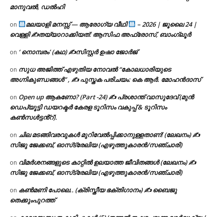
മാനുവൽ, ഡൽഹി
മലയാളി മനസ്സ് — ആരോഗ്യ വീഥി
– 2026 | ജൂലൈ 24 |
on
വെള്ളി ✍
തയ്യാറാക്കിയത്: ആസിഫ അഫ്രോസ്, ബാംഗ്ലൂർ
‘ നൊമ്പരം’ (കഥ) ✍സിസ്റ്റർ ഉഷാ ജോർജ്
on
സുധ അജിത്ത് എഴുതിയ നോവൽ “കോലധാരിയുടെ
on
അഗ്നികുണ്ഡങ്ങള്‍” , ✍ പുസ്തക പരിചയം: കെ ആർ. മോഹൻദാസ്
Open up ആകണോ? (Part -24) ✍ പ്രശാന്ത് വാസുദേവ് (മുൻ
on
ഡെപ്യൂട്ടി ഡയറക്ടർ കേരള ടൂറിസം വകുപ്പ് & ടൂറിസം
കൺസൾട്ടൻ്റ്).
ചില മടങ്ങിവരവുകൾ മുറിവേൽപ്പിക്കാനുള്ളതാണ്! (ലേഖനം) ✍️
on
സിജു ജേക്കബ്, ഓസ്‌ട്രേലിയ (എഴുത്തുകാരൻ/സഞ്ചാരി)
വിമർശനങ്ങളുടെ കാറ്റിൽ ഉലയാത്ത ജീവിതങ്ങൾ (ലേഖനം) ✍️
on
സിജു ജേക്കബ്, ഓസ്‌ട്രേലിയ (എഴുത്തുകാരൻ/സഞ്ചാരി)
കൺമണി പോലെ.. (ക്രിസ്തീയ ഭക്തിഗാനം) ✍ ബൈജു
on
തെക്കുംപുറത്ത്