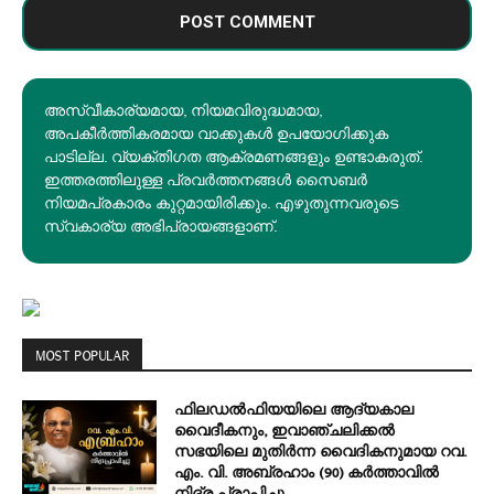
അസ്വീകാര്യമായ, നിയമവിരുദ്ധമായ,
അപകീര്‍ത്തികരമായ വാക്കുകൾ ഉപയോഗിക്കുക
പാടില്ല. വ്യക്തിഗത ആക്രമണങ്ങളും ഉണ്ടാകരുത്.
ഇത്തരത്തിലുള്ള പ്രവർത്തനങ്ങൾ സൈബർ
നിയമപ്രകാരം കുറ്റമായിരിക്കും. എഴുതുന്നവരുടെ
സ്വകാര്യ അഭിപ്രായങ്ങളാണ്.
MOST POPULAR
ഫിലഡൽഫിയയിലെ ആദ്യകാല
വൈദീകനും, ഇവാഞ്ചലിക്കൽ
സഭയിലെ മുതിർന്ന വൈദികനുമായ റവ.
എം. വി. അബ്രഹാം (90) കർത്താവിൽ
നിദ്ര പ്രാപിച്ചു.