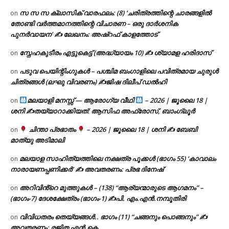
സ സ സ ക്ലാസിക് വാരഫലം: (8) ‘ചരിത്രത്തിന്റെ ചാരങ്ങളിൽ
on
തോണ്ടി വർത്തമാനത്തിന്റെ വിചാരണ – ഒരു ദാർശനിക
പുനർവായന’ ✍ ലേഖനം: അഷ്റഫ് കാളത്തോട്
സ്നേഹകുടീരം എട്ടുകെട്ട് (അദ്ധ്യായം 10) ✍ ശ്യാമള ഹരിദാസ്
on
പടുവ പെയിന്റിംഗുകൾ – പശ്ചിമ ബംഗാളിലെ പവിത്രമായ ചുരുൾ
on
ചിത്രങ്ങൾ (ലഘു വിവരണം) ✍ജിഷ ദിലീപ് ഡൽഹി
മലയാളി മനസ്സ് — ആരോഗ്യ വീഥി
– 2026 | ജൂലൈ 18 |
on
ശനി ✍
തയ്യാറാക്കിയത്: ആസിഫ അഫ്രോസ്, ബാംഗ്ലൂർ
ചിന്താ പ്രഭാതം
– 2026 | ജൂലൈ 18 | ശനി ✍
ബേബി
on
മാത്യു അടിമാലി
മലയാള സാഹിത്യത്തിലെ നക്ഷത്ര പൂക്കൾ (ഭാഗം 55) ‘കാവാലം
on
നാരായണപ്പണിക്കർ’ ✍ അവതരണം: പ്രഭ ദിനേഷ്
അറിവിൻ്റെ മുത്തുകൾ – (138) “ആര്യന്മാരുടെ ആഗമനം” –
on
(ഭാഗം-7) ദേശക്ഷേത്രം (ഭാഗം-1) ✍പി. എം.എൻ.നമ്പൂതിരി
വിവിധതരം തെയ്യങ്ങൾ.. ഭാഗം (11) “ചങ്ങനും പൊങ്ങനും” ✍
on
അവതരണം: രജിത എൻ.കെ