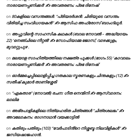
നാരായണപ്പണിക്കർ’ ✍ അവതരണം: പ്രഭ ദിനേഷ്
80കളിലെ വസന്തങ്ങൾ: “പ്രിയദർശൻ: ചിരിയുടെ വസന്തം
on
വിരിയിച്ച സംവിധായകൻ” ✍ ആസിഫ അഫ്രോസ് ബാംഗ്ലൂർ.
അപ്പുവിന്റെ സാഹസിക കഥകൾ (ബാല നോവൽ – അദ്ധ്യായം
on
22) ‘നെഞ്ചിലെ നീറ്റൽ’ ✍ സോഫിയാമ്മ ജോസ്, വാഴക്കുളം,
മുവാറ്റുപുഴ .
മലയാള സാഹിത്യത്തിലെ നക്ഷത്ര പൂക്കൾ (ഭാഗം 55) ‘കാവാലം
on
നാരായണപ്പണിക്കർ’ ✍ അവതരണം: പ്രഭ ദിനേഷ്
ഓർമ്മച്ചെപ്പിലൊളിപ്പിച്ച ഗതകാല സ്മരണകളും ചിന്തകളും (12) ✍
on
സതീഷ് കുമാർ താണിശ്ശേരി
“ഏകതാര” (നോവൽ) രചന: ഗീത നെന്മിനി ✍ ആസ്വാദനം:
on
ലാലിമ
അഭ്രപാളികളിലെ നിത്യഹരിത ചിത്രങ്ങൾ “ചിത്രശലഭം” ✍
on
അവലോകനം: രാഗനാഥൻ വയക്കാട്ടിൽ
കതിരും പതിരും (103) “വേർപാടിൻ്റെ നിശ്ശബ്ദ നിലവിളികൾ” ✍
on
ജസിയഷാജഹാൻ.