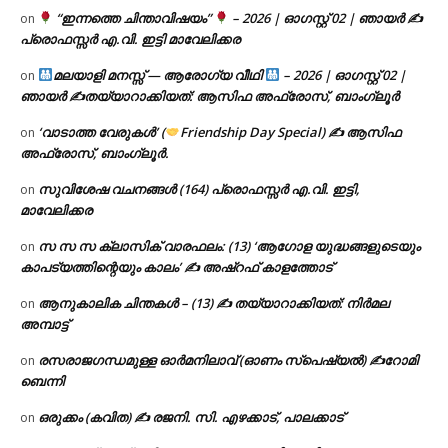
“ഇന്നത്തെ ചിന്താവിഷയം”
– 2026 | ഓഗസ്റ്റ് 02 | ഞായർ ✍
on
പ്രൊഫസ്സർ എ.വി. ഇട്ടി മാവേലിക്കര
മലയാളി മനസ്സ് — ആരോഗ്യ വീഥി
– 2026 | ഓഗസ്റ്റ് 02 |
on
ഞായർ ✍
തയ്യാറാക്കിയത്: ആസിഫ അഫ്രോസ്, ബാംഗ്ലൂർ
‘വാടാത്ത വേരുകൾ’ (
Friendship Day Special) ✍ ആസിഫ
on
അഫ്രോസ്, ബാംഗ്ലൂർ.
സുവിശേഷ വചനങ്ങൾ (164) പ്രൊഫസ്സർ എ.വി. ഇട്ടി,
on
മാവേലിക്കര
സ സ സ ക്ലാസിക് വാരഫലം: (13) ‘ആഗോള യുദ്ധങ്ങളുടെയും
on
കാപട്യത്തിന്റെയും കാലം’ ✍ അഷ്റഫ് കാളത്തോട്
ആനുകാലിക ചിന്തകൾ – (13) ✍ തയ്യാറാക്കിയത്: നിർമല
on
അമ്പാട്ട്
രസരാജഗന്ധമുള്ള ഓർമനിലാവ് (ഓണം സ്‌പെഷ്യൽ) ✍റോമി
on
ബെന്നി
ഒരുക്കം (കവിത) ✍ രജനി. സി. എഴക്കാട്, പാലക്കാട്
on