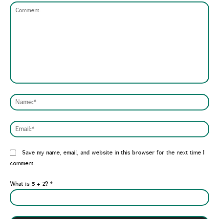
Comment:
Nam
Emai
Website:
Save my name, email, and website in this browser for the next time I
comment.
What is 5 + 2?
*