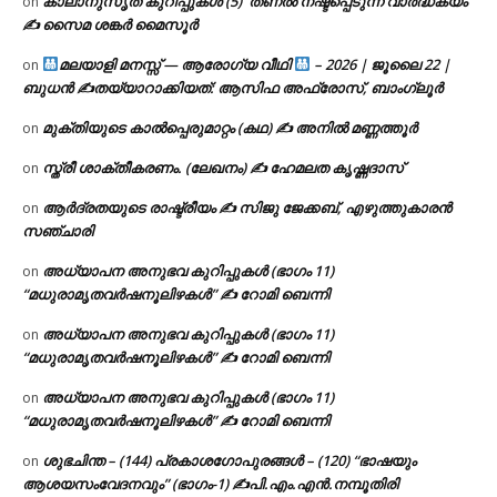
കാലാനുസൃത കുറിപ്പുകൾ (5) ‘തണൽ നഷ്ടപ്പെടുന്ന വാർദ്ധക്യം’
on
✍ സൈമ ശങ്കർ മൈസൂർ
മലയാളി മനസ്സ് — ആരോഗ്യ വീഥി
– 2026 | ജൂലൈ 22 |
on
ബുധൻ ✍
തയ്യാറാക്കിയത്: ആസിഫ അഫ്രോസ്, ബാംഗ്ലൂർ
മുക്തിയുടെ കാൽപ്പെരുമാറ്റം (കഥ) ✍ അനിൽ മണ്ണത്തൂർ
on
സ്ത്രീ ശാക്തീകരണം. (ലേഖനം) ✍ ഹേമലത കൃഷ്ണദാസ്
on
ആർദ്രതയുടെ രാഷ്ട്രീയം ✍️ സിജു ജേക്കബ്, എഴുത്തുകാരൻ
on
സഞ്ചാരി
അധ്യാപന അനുഭവ കുറിപ്പുകൾ (ഭാഗം 11)
on
“മധുരാമൃതവർഷനൂലിഴകൾ” ✍ റോമി ബെന്നി
അധ്യാപന അനുഭവ കുറിപ്പുകൾ (ഭാഗം 11)
on
“മധുരാമൃതവർഷനൂലിഴകൾ” ✍ റോമി ബെന്നി
അധ്യാപന അനുഭവ കുറിപ്പുകൾ (ഭാഗം 11)
on
“മധുരാമൃതവർഷനൂലിഴകൾ” ✍ റോമി ബെന്നി
ശുഭചിന്ത – (144) പ്രകാശഗോപുരങ്ങൾ – (120) “ഭാഷയും
on
ആശയസംവേദനവും” (ഭാഗം-1) ✍പി.എം.എൻ.നമ്പൂതിരി