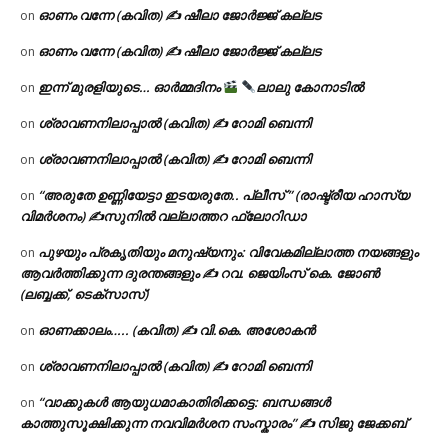
ഓണം വന്നേ (കവിത) ✍ ഷീലാ ജോർജ്ജ് കല്ലട
on
ഓണം വന്നേ (കവിത) ✍ ഷീലാ ജോർജ്ജ് കല്ലട
on
ഇന്ന് മുരളിയുടെ… ഓർമ്മദിനം
ലാലു കോനാടിൽ
on
ശ്രാവണനിലാപ്പാൽ (കവിത) ✍ റോമി ബെന്നി
on
ശ്രാവണനിലാപ്പാൽ (കവിത) ✍ റോമി ബെന്നി
on
“അരുതേ ഉണ്ണിയേട്ടാ ഇടയരുതേ.. പ്ലീസ് ” (രാഷ്ട്രീയ ഹാസ്യ
on
വിമർശനം) ✍സുനിൽ വല്ലാത്തറ ഫ്ലോറിഡാ
പുഴയും പ്രകൃതിയും മനുഷ്യനും: വിവേകമില്ലാത്ത നയങ്ങളും
on
ആവർത്തിക്കുന്ന ദുരന്തങ്ങളും ✍ റവ. ജെയിംസ് കെ. ജോൺ
(ലബ്ബക്ക്, ടെക്സാസ്)
ഓണക്കാലം….. (കവിത) ✍ വി.കെ. അശോകൻ
on
ശ്രാവണനിലാപ്പാൽ (കവിത) ✍ റോമി ബെന്നി
on
“വാക്കുകൾ ആയുധമാകാതിരിക്കട്ടെ: ബന്ധങ്ങൾ
on
കാത്തുസൂക്ഷിക്കുന്ന നവവിമർശന സംസ്കാരം” ✍️ സിജു ജേക്കബ്