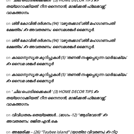
on
തയ്യാറാക്കിയത്: റീന നൈനാൻ, മാജിക്കൽ ഫ്ലേവേഴ്സ്,
വാകത്താനം
ശ്രീ കോവിൽ ദർശനം (94) ‘വഴുതക്കാട് ശ്രീ മഹാഗണപതി
on
ക്ഷേത്രം’ ✍ അവതരണം: സൈമശങ്കർ മൈസൂർ.
ശ്രീ കോവിൽ ദർശനം (94) ‘വഴുതക്കാട് ശ്രീ മഹാഗണപതി
on
ക്ഷേത്രം’ ✍ അവതരണം: സൈമശങ്കർ മൈസൂർ.
കാലാനുസൃത കുറിപ്പുകൾ (5) ‘തണൽ നഷ്ടപ്പെടുന്ന വാർദ്ധക്യം’
on
✍ സൈമ ശങ്കർ മൈസൂർ
കാലാനുസൃത കുറിപ്പുകൾ (5) ‘തണൽ നഷ്ടപ്പെടുന്ന വാർദ്ധക്യം’
on
✍ സൈമ ശങ്കർ മൈസൂർ
‘ ചില പൊടിക്കൈകൾ ‘ (3) HOME DECOR TIPS ✍
on
തയ്യാറാക്കിയത്: റീന നൈനാൻ, മാജിക്കൽ ഫ്ലേവേഴ്സ്,
വാകത്താനം
വിവിധതരം തെയ്യങ്ങൾ.. (ഭാഗം -12) “ആടിവേടൻ” ✍
on
അവതരണം: രജിത എൻ.കെ
അമേരിക്ക – (26) “Taybee island” (യാത്രാ വിവരണം) ✍ റിറ്റ
on