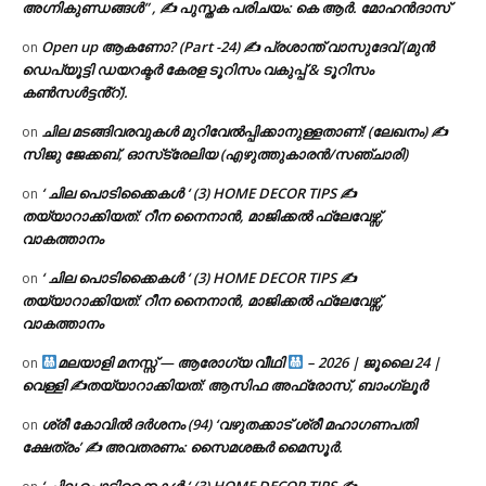
അഗ്നികുണ്ഡങ്ങള്‍” , ✍ പുസ്തക പരിചയം: കെ ആർ. മോഹൻദാസ്
Open up ആകണോ? (Part -24) ✍ പ്രശാന്ത് വാസുദേവ് (മുൻ
on
ഡെപ്യൂട്ടി ഡയറക്ടർ കേരള ടൂറിസം വകുപ്പ് & ടൂറിസം
കൺസൾട്ടൻ്റ്).
ചില മടങ്ങിവരവുകൾ മുറിവേൽപ്പിക്കാനുള്ളതാണ്! (ലേഖനം) ✍️
on
സിജു ജേക്കബ്, ഓസ്‌ട്രേലിയ (എഴുത്തുകാരൻ/സഞ്ചാരി)
‘ ചില പൊടിക്കൈകൾ ‘ (3) HOME DECOR TIPS ✍
on
തയ്യാറാക്കിയത്: റീന നൈനാൻ, മാജിക്കൽ ഫ്ലേവേഴ്സ്,
വാകത്താനം
‘ ചില പൊടിക്കൈകൾ ‘ (3) HOME DECOR TIPS ✍
on
തയ്യാറാക്കിയത്: റീന നൈനാൻ, മാജിക്കൽ ഫ്ലേവേഴ്സ്,
വാകത്താനം
മലയാളി മനസ്സ് — ആരോഗ്യ വീഥി
– 2026 | ജൂലൈ 24 |
on
വെള്ളി ✍
തയ്യാറാക്കിയത്: ആസിഫ അഫ്രോസ്, ബാംഗ്ലൂർ
ശ്രീ കോവിൽ ദർശനം (94) ‘വഴുതക്കാട് ശ്രീ മഹാഗണപതി
on
ക്ഷേത്രം’ ✍ അവതരണം: സൈമശങ്കർ മൈസൂർ.
‘ ചില പൊടിക്കൈകൾ ‘ (3) HOME DECOR TIPS ✍