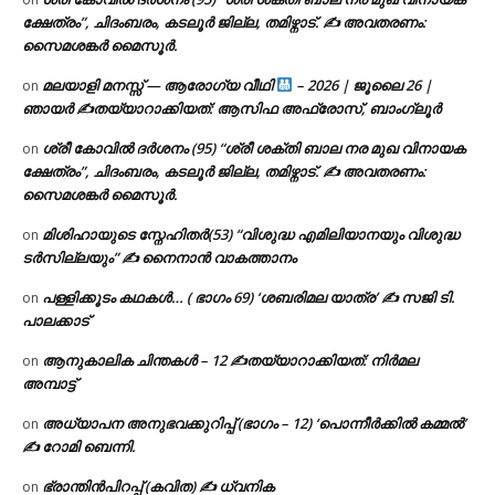
ക്ഷേത്രം”, ചിദംബരം, കടലൂർ ജില്ല, തമിഴ്നാട്. ✍ അവതരണം:
സൈമശങ്കർ മൈസൂർ.
മലയാളി മനസ്സ് — ആരോഗ്യ വീഥി
– 2026 | ജൂലൈ 26 |
on
ഞായർ ✍
തയ്യാറാക്കിയത്: ആസിഫ അഫ്രോസ്, ബാംഗ്ലൂർ
ശ്രീ കോവിൽ ദർശനം (95) “ശ്രീ ശക്തി ബാല നര മുഖ വിനായക
on
ക്ഷേത്രം”, ചിദംബരം, കടലൂർ ജില്ല, തമിഴ്നാട്. ✍ അവതരണം:
സൈമശങ്കർ മൈസൂർ.
മിശിഹായുടെ സ്നേഹിതർ(53) “വിശുദ്ധ എമിലിയാനയും വിശുദ്ധ
on
ടര്‍സില്ലയും” ✍ നൈനാൻ വാകത്താനം
പള്ളിക്കൂടം കഥകൾ… ( ഭാഗം 69) ‘ശബരിമല യാത്ര’ ✍ സജി ടി.
on
പാലക്കാട്
ആനുകാലിക ചിന്തകൾ – 12 ✍തയ്യാറാക്കിയത്: നിർമല
on
അമ്പാട്ട്
അധ്യാപന അനുഭവക്കുറിപ്പ് (ഭാഗം – 12) ‘പൊന്നീർക്കിൽ കമ്മൽ’
on
✍ റോമി ബെന്നി.
ഭ്രാന്തിൻപിറപ്പ് (കവിത) ✍ ധ്വനിക
on