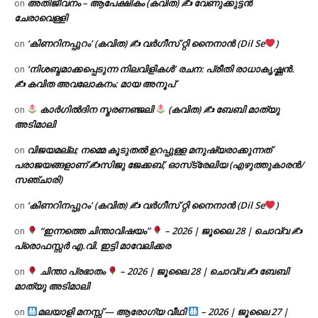
അതിജീവനം – ആപേക്ഷികം (കവിത) ✍ വേണുക്കുട്ടൻ
on
ചേരാവെള്ളി
‘കിണറിനപ്പുറം’ (കവിത) ✍ വർഗീസ് റ്റി നൈനാൻ (Dil Se
)
on
‘നിശബ്ദമാക്കപ്പെടുന്ന നിലവിളികൾ’ രചന: പ്രീതി രാധാകൃഷ്ണൻ.
on
✍ കവിത അവലോകനം: മായ അനൂപ്
കാർഗിൽദിന സ്മരണഞ്ജലി
(കവിത) ✍ ബേബി മാത്യു
on
അടിമാലി
വിജയമല്ല; നമ്മെ കൂടുതൽ ഉറപ്പുള്ള മനുഷ്യരാക്കുന്നത്
on
പരാജയങ്ങളാണ് ✍️സിജു ജേക്കബ്, ഓസ്‌ട്രേലിയ (എഴുത്തുകാരൻ/
സഞ്ചാരി)
‘കിണറിനപ്പുറം’ (കവിത) ✍ വർഗീസ് റ്റി നൈനാൻ (Dil Se
)
on
“ഇന്നത്തെ ചിന്താവിഷയം”
– 2026 | ജൂലൈ 28 | ചൊവ്വ ✍
on
പ്രൊഫസ്സർ എ.വി. ഇട്ടി മാവേലിക്കര
ചിന്താ പ്രഭാതം
– 2026 | ജൂലൈ 28 | ചൊവ്വ ✍
ബേബി
on
മാത്യു അടിമാലി
മലയാളി മനസ്സ് — ആരോഗ്യ വീഥി
– 2026 | ജൂലൈ 27 |
on