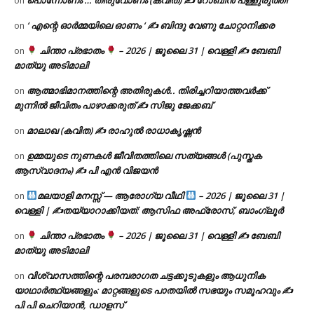
on
‘ എന്റെ ഓർമ്മയിലെ ഓണം ‘ ✍ ബിന്ദു വേണു ചോറ്റാനിക്കര
on
ചിന്താ പ്രഭാതം
– 2026 | ജൂലൈ 31 | വെള്ളി ✍
ബേബി
on
മാത്യു അടിമാലി
ആത്മാഭിമാനത്തിന്റെ അതിരുകൾ.. തിരിച്ചറിയാത്തവർക്ക്
on
മുന്നിൽ ജീവിതം പാഴാക്കരുത് ✍️ സിജു ജേക്കബ്
മാലാഖ (കവിത) ✍ രാഹുൽ രാധാകൃഷ്ണൻ
on
ഉമ്മയുടെ നുണകൾ ജീവിതത്തിലെ സത്യങ്ങൾ (പുസ്തക
on
ആസ്വാദനം) ✍ പി എൻ വിജയൻ
മലയാളി മനസ്സ് — ആരോഗ്യ വീഥി
– 2026 | ജൂലൈ 31 |
on
വെള്ളി | ✍
തയ്യാറാക്കിയത്: ആസിഫ അഫ്രോസ്, ബാംഗ്ലൂർ
ചിന്താ പ്രഭാതം
– 2026 | ജൂലൈ 31 | വെള്ളി ✍
ബേബി
on
മാത്യു അടിമാലി
വിശ്വാസത്തിന്റെ പരമ്പരാഗത ചട്ടക്കൂടുകളും ആധുനിക
on
യാഥാർത്ഥ്യങ്ങളും: മാറ്റങ്ങളുടെ പാതയിൽ സഭയും സമൂഹവും ✍
പി പി ചെറിയാൻ, ഡാളസ്