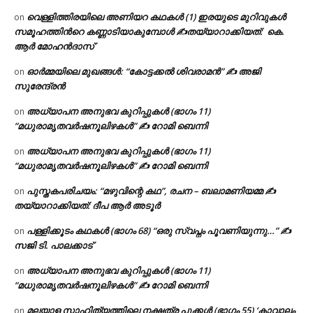
വെള്ളിത്തിരയിലെ അണിയറ കഥകൾ (1) ഇരയുടെ മുറിവുകൾ
on
സമൂഹത്തിന്‍റെ കണ്ണാടിയാകുമ്പോൾ ✍തയ്യാറാക്കിയത്: കെ.
ആര്‍ മോഹന്‍ദാസ്
ഓർമ്മയിലെ മുഖങ്ങൾ: “കോട്ടക്കൽ ശിവരാമൻ” ✍ അജി
on
സുരേന്ദ്രൻ
അധ്യാപന അനുഭവ കുറിപ്പുകൾ (ഭാഗം 11)
on
“മധുരാമൃതവർഷനൂലിഴകൾ” ✍ റോമി ബെന്നി
അധ്യാപന അനുഭവ കുറിപ്പുകൾ (ഭാഗം 11)
on
“മധുരാമൃതവർഷനൂലിഴകൾ” ✍ റോമി ബെന്നി
പുസ്തകപരിചയം: “മഴുവിന്റെ കഥ”, രചന – ബലാമണിയമ്മ ✍
on
തയ്യാറാക്കിയത്: ദീപ ആർ അടൂർ
പള്ളിക്കൂടം കഥകൾ (ഭാഗം 68) “ഒരു സ്വപ്നം പൂവണിയുന്നു…” ✍
on
സജി ടി. പാലക്കാട്
അധ്യാപന അനുഭവ കുറിപ്പുകൾ (ഭാഗം 11)
on
“മധുരാമൃതവർഷനൂലിഴകൾ” ✍ റോമി ബെന്നി
മലയാള സാഹിത്യത്തിലെ നക്ഷത്ര പൂക്കൾ (ഭാഗം 55) ‘കാവാലം
on