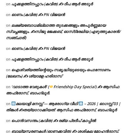
പൂക്കളത്തിനപ്പുറം (കവിത) ✍ ദീപ ആർ അടൂർ
on
ഓണം (കവിത) ✍ PN വിജയൻ
on
ലക്ഷ്യബോധമില്ലാത്ത തുടക്കങ്ങളും അപൂർണ്ണമായ
on
സ്വപ്നങ്ങളും. ✍️സിജു ജേക്കബ്, ഓസ്‌ട്രേലിയ (എഴുത്തുകാരൻ/
സഞ്ചാരി)
ഓണം (കവിത) ✍ PN വിജയൻ
on
പൂക്കളത്തിനപ്പുറം (കവിത) ✍ ദീപ ആർ അടൂർ
on
ഐശ്വര്യത്തിന്റെയും സമൃദ്ധിയുടെയും പൊന്നോണം
on
(ലേഖനം) ✍ ശ്യാമള ഹരിദാസ്
‘വാടാത്ത വേരുകൾ’ (
Friendship Day Special) ✍ ആസിഫ
on
അഫ്രോസ്, ബാംഗ്ലൂർ.
മലയാളി മനസ്സ് — ആരോഗ്യ വീഥി
– 2026 | ഓഗസ്റ്റ് 03 |
on
തിങ്കൾ ✍
തയ്യാറാക്കിയത്: ആസിഫ അഫ്രോസ്, ബാംഗ്ലൂർ
പൊൻവസന്തം (കവിത) ✍ രമ്യ പ്രദീപ് കാപ്പിൽ
on
ബാല്യസ്മരണകൾ (ഓണക്കവിത) ✍ ശശികല മോഹൻദാസ്,
on