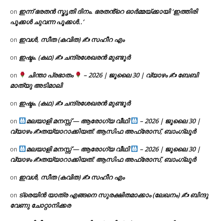
ഇന്ന് ഭരതൻ സ്മൃതി ദിനം. ഭരതൻ്റെ ഓർമ്മയ്ക്കായി ‘ഇത്തിരി
on
പൂക്കൾ ചുവന്ന പൂക്കൾ..’
ഇവൾ, സീത (കവിത) ✍ സഹീറ എം
on
ഇഷ്ടം. (കഥ) ✍ ചന്ദ്രശേഖരൻ മുണ്ടൂർ
on
ചിന്താ പ്രഭാതം
– 2026 | ജൂലൈ 30 | വ്യാഴം ✍
ബേബി
on
മാത്യു അടിമാലി
ഇഷ്ടം. (കഥ) ✍ ചന്ദ്രശേഖരൻ മുണ്ടൂർ
on
മലയാളി മനസ്സ് — ആരോഗ്യ വീഥി
– 2026 | ജൂലൈ 30 |
on
വ്യാഴം ✍
തയ്യാറാക്കിയത്: ആസിഫ അഫ്രോസ്, ബാംഗ്ലൂർ
മലയാളി മനസ്സ് — ആരോഗ്യ വീഥി
– 2026 | ജൂലൈ 30 |
on
വ്യാഴം ✍
തയ്യാറാക്കിയത്: ആസിഫ അഫ്രോസ്, ബാംഗ്ലൂർ
ഇവൾ, സീത (കവിത) ✍ സഹീറ എം
on
ട്രെയിൻ യാത്ര എങ്ങനെ സുരക്ഷിതമാക്കാം (ലേഖനം) ✍ ബിന്ദു
on
വേണു ചോറ്റാനിക്കര