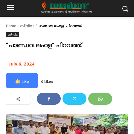
Home
സിനിമ
"പാണ്ഡവ ലഹള" പിറവത്ത്.
സിനിമ
“പാണ്ഡവ ലഹള” പിറവത്ത്.
July 6, 2024
Like
0 Likes