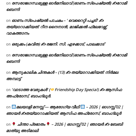
രസരാജഗന്ധമുള്ള ഓർമനിലാവ് (ഓണം സ്‌പെഷ്യൽ) ✍റോമി
on
ബെന്നി
ഓണം സ്പെഷ്യൽ പാചകം – ‘ വെറൈറ്റി പച്ചടി’ ✍
on
തയ്യാറാക്കിയത്: റീന നൈനാൻ, മാജിക്കൽ ഫ്ലേവേഴ്സ്,
വാകത്താനം
ഒരുക്കം (കവിത) ✍ രജനി. സി. എഴക്കാട്, പാലക്കാട്
on
രസരാജഗന്ധമുള്ള ഓർമനിലാവ് (ഓണം സ്‌പെഷ്യൽ) ✍റോമി
on
ബെന്നി
ആനുകാലിക ചിന്തകൾ – (13) ✍ തയ്യാറാക്കിയത്: നിർമല
on
അമ്പാട്ട്
‘വാടാത്ത വേരുകൾ’ (
Friendship Day Special) ✍ ആസിഫ
on
അഫ്രോസ്, ബാംഗ്ലൂർ.
മലയാളി മനസ്സ് — ആരോഗ്യ വീഥി
– 2026 | ഓഗസ്റ്റ് 02 |
on
ഞായർ ✍
തയ്യാറാക്കിയത്: ആസിഫ അഫ്രോസ്, ബാംഗ്ലൂർ
ചിന്താ പ്രഭാതം
– 2026 | ഓഗസ്റ്റ് 02 | ഞായർ ✍
ബേബി
on
മാത്യു അടിമാലി