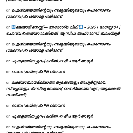
ഐശ്വര്യത്തിന്റെയും സമൃദ്ധിയുടെയും പൊന്നോണം
on
(ലേഖനം) ✍ ശ്യാമള ഹരിദാസ്
മലയാളി മനസ്സ് — ആരോഗ്യ വീഥി
– 2026 | ഓഗസ്റ്റ് 04 |
on
ചൊവ്വ ✍
തയ്യാറാക്കിയത്: ആസിഫ അഫ്രോസ്, ബാംഗ്ലൂർ
ഐശ്വര്യത്തിന്റെയും സമൃദ്ധിയുടെയും പൊന്നോണം
on
(ലേഖനം) ✍ ശ്യാമള ഹരിദാസ്
പൂക്കളത്തിനപ്പുറം (കവിത) ✍ ദീപ ആർ അടൂർ
on
ഓണം (കവിത) ✍ PN വിജയൻ
on
ലക്ഷ്യബോധമില്ലാത്ത തുടക്കങ്ങളും അപൂർണ്ണമായ
on
സ്വപ്നങ്ങളും. ✍️സിജു ജേക്കബ്, ഓസ്‌ട്രേലിയ (എഴുത്തുകാരൻ/
സഞ്ചാരി)
ഓണം (കവിത) ✍ PN വിജയൻ
on
പൂക്കളത്തിനപ്പുറം (കവിത) ✍ ദീപ ആർ അടൂർ
on
ഐശ്വര്യത്തിന്റെയും സമൃദ്ധിയുടെയും പൊന്നോണം
on