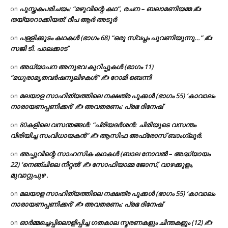
പുസ്തകപരിചയം: “മഴുവിന്റെ കഥ”, രചന – ബലാമണിയമ്മ ✍
on
തയ്യാറാക്കിയത്: ദീപ ആർ അടൂർ
പള്ളിക്കൂടം കഥകൾ (ഭാഗം 68) “ഒരു സ്വപ്നം പൂവണിയുന്നു…” ✍
on
സജി ടി. പാലക്കാട്
അധ്യാപന അനുഭവ കുറിപ്പുകൾ (ഭാഗം 11)
on
“മധുരാമൃതവർഷനൂലിഴകൾ” ✍ റോമി ബെന്നി
മലയാള സാഹിത്യത്തിലെ നക്ഷത്ര പൂക്കൾ (ഭാഗം 55) ‘കാവാലം
on
നാരായണപ്പണിക്കർ’ ✍ അവതരണം: പ്രഭ ദിനേഷ്
80കളിലെ വസന്തങ്ങൾ: “പ്രിയദർശൻ: ചിരിയുടെ വസന്തം
on
വിരിയിച്ച സംവിധായകൻ” ✍ ആസിഫ അഫ്രോസ് ബാംഗ്ലൂർ.
അപ്പുവിന്റെ സാഹസിക കഥകൾ (ബാല നോവൽ – അദ്ധ്യായം
on
22) ‘നെഞ്ചിലെ നീറ്റൽ’ ✍ സോഫിയാമ്മ ജോസ്, വാഴക്കുളം,
മുവാറ്റുപുഴ .
മലയാള സാഹിത്യത്തിലെ നക്ഷത്ര പൂക്കൾ (ഭാഗം 55) ‘കാവാലം
on
നാരായണപ്പണിക്കർ’ ✍ അവതരണം: പ്രഭ ദിനേഷ്
ഓർമ്മച്ചെപ്പിലൊളിപ്പിച്ച ഗതകാല സ്മരണകളും ചിന്തകളും (12) ✍
on