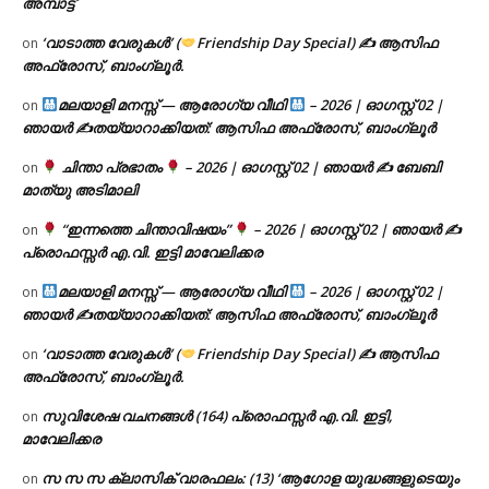
അമ്പാട്ട്
‘വാടാത്ത വേരുകൾ’ (
Friendship Day Special) ✍ ആസിഫ
on
അഫ്രോസ്, ബാംഗ്ലൂർ.
മലയാളി മനസ്സ് — ആരോഗ്യ വീഥി
– 2026 | ഓഗസ്റ്റ് 02 |
on
ഞായർ ✍
തയ്യാറാക്കിയത്: ആസിഫ അഫ്രോസ്, ബാംഗ്ലൂർ
ചിന്താ പ്രഭാതം
– 2026 | ഓഗസ്റ്റ് 02 | ഞായർ ✍
ബേബി
on
മാത്യു അടിമാലി
“ഇന്നത്തെ ചിന്താവിഷയം”
– 2026 | ഓഗസ്റ്റ് 02 | ഞായർ ✍
on
പ്രൊഫസ്സർ എ.വി. ഇട്ടി മാവേലിക്കര
മലയാളി മനസ്സ് — ആരോഗ്യ വീഥി
– 2026 | ഓഗസ്റ്റ് 02 |
on
ഞായർ ✍
തയ്യാറാക്കിയത്: ആസിഫ അഫ്രോസ്, ബാംഗ്ലൂർ
‘വാടാത്ത വേരുകൾ’ (
Friendship Day Special) ✍ ആസിഫ
on
അഫ്രോസ്, ബാംഗ്ലൂർ.
സുവിശേഷ വചനങ്ങൾ (164) പ്രൊഫസ്സർ എ.വി. ഇട്ടി,
on
മാവേലിക്കര
സ സ സ ക്ലാസിക് വാരഫലം: (13) ‘ആഗോള യുദ്ധങ്ങളുടെയും
on