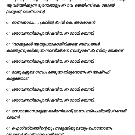
ആവർത്തിക്കുന്ന ദുരന്തങ്ങളും ✍ റവ. ജെയിംസ് കെ. ജോൺ
(ലബ്ബക്ക്, ടെക്സാസ്)
ഓണക്കാലം….. (കവിത) ✍ വി.കെ. അശോകൻ
on
ശ്രാവണനിലാപ്പാൽ (കവിത) ✍ റോമി ബെന്നി
on
“വാക്കുകൾ ആയുധമാകാതിരിക്കട്ടെ: ബന്ധങ്ങൾ
on
കാത്തുസൂക്ഷിക്കുന്ന നവവിമർശന സംസ്കാരം” ✍️ സിജു ജേക്കബ്
ശ്രാവണനിലാപ്പാൽ (കവിത) ✍ റോമി ബെന്നി
on
വേരുകളുടെ ഗന്ധം തേടുന്ന തിരുവോണം ✍ അഷ്റഫ്
on
കാളത്തോട്
ശ്രാവണനിലാപ്പാൽ (കവിത) ✍ റോമി ബെന്നി
on
ശ്രാവണനിലാപ്പാൽ (കവിത) ✍ റോമി ബെന്നി
on
രസരാജഗന്ധമുള്ള ഓർമനിലാവ് (ഓണം സ്‌പെഷ്യൽ) ✍റോമി
on
ബെന്നി
ഐശ്വര്യത്തിന്റെയും സമൃദ്ധിയുടെയും പൊന്നോണം
on
(ലേഖനം) ✍ ശ്യാമള ഹരിദാസ്