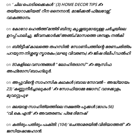
‘ ചില പൊടിക്കൈകൾ ‘ (3) HOME DECOR TIPS ✍
on
തയ്യാറാക്കിയത്: റീന നൈനാൻ, മാജിക്കൽ ഫ്ലേവേഴ്സ്,
വാകത്താനം
കോറോ ഹെൽത്ത് മന്ത്രി ബിന്ദു കൃഷ്ണയുമായുള്ള ചർച്ചയിലെ
on
ഉറപ്പ് പാലിച്ചു, ജീവനക്കാർക്ക് അഞ്ച് മാസത്തെ ശമ്പളം നൽകി
ബ്രിട്ടീഷ് കാലത്തെ തഹസിൽ: സോണിപത്തിന്റെ ഭരണചരിത്രം
on
പറയുന്ന നിശ്ശബ്ദ സ്മാരകം (ലഘു വിവരണം) ✍ ജിഷ ദിലീപ് ഡൽഹി
80കളിലെ വസന്തങ്ങൾ ” ലോഹിതദാസ് ” ✍ ആസിഫ
on
അഫ്രോസ് ബാംഗ്ലൂർ.
അപ്പുവിന്റെ സാഹസിക കഥകൾ (ബാല നോവൽ – അദ്ധ്യായം
on
23) ‘കണ്ണുനീർച്ചാലുകൾ ‘ ✍ സോഫിയാമ്മ ജോസ്, വാഴക്കുളം,
മുവാറ്റുപുഴ
മലയാള സാഹിത്യത്തിലെ നക്ഷത്ര പൂക്കൾ (ഭാഗം 56)
on
“വി.കെ.എൻ” ✍ അവതരണം: പ്രഭ ദിനേഷ്
കതിരും പതിരും പംക്തി: (104) ‘ചെന്താമരയിൽ വിരിയാത്തത് ‘ ✍
on
ജസിയഷാജഹാൻ.