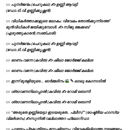
പുനർജന്മം (ചെറുകഥ) ✍ ഉണ്ണി ആവട്ടി
on
(ഡോ.ടി.വി.ഉണ്ണിക്കൃഷ്ണൻ)
വിധികർത്താക്കളുടെ ലോകം: വിവേകം തോൽക്കുന്നിടത്ത്
on
മുൻവിധികൾ ജയിക്കുമ്പോൾ. ✍️ സിജു ജേക്കബ്
(എഴുത്തുകാരൻ,സഞ്ചാരി)
പുനർജന്മം (ചെറുകഥ) ✍ ഉണ്ണി ആവട്ടി
on
(ഡോ.ടി.വി.ഉണ്ണിക്കൃഷ്ണൻ)
ഓണം വന്നേ (കവിത) ✍ ഷീലാ ജോർജ്ജ് കല്ലട
on
ഓണം വന്നേ (കവിത) ✍ ഷീലാ ജോർജ്ജ് കല്ലട
on
ഇന്ന് മുരളിയുടെ… ഓർമ്മദിനം
ലാലു കോനാടിൽ
on
ശ്രാവണനിലാപ്പാൽ (കവിത) ✍ റോമി ബെന്നി
on
ശ്രാവണനിലാപ്പാൽ (കവിത) ✍ റോമി ബെന്നി
on
“അരുതേ ഉണ്ണിയേട്ടാ ഇടയരുതേ.. പ്ലീസ് ” (രാഷ്ട്രീയ ഹാസ്യ
on
വിമർശനം) ✍സുനിൽ വല്ലാത്തറ ഫ്ലോറിഡാ
പുഴയും പ്രകൃതിയും മനുഷ്യനും: വിവേകമില്ലാത്ത നയങ്ങളും
on