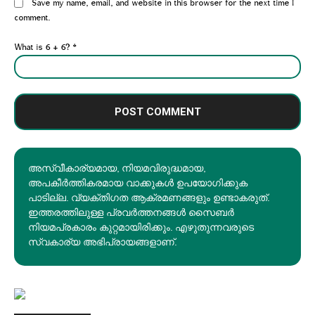
Website:
Save my name, email, and website in this browser for the next time I
comment.
What is 6 + 6?
*
അസ്വീകാര്യമായ, നിയമവിരുദ്ധമായ,
അപകീര്‍ത്തികരമായ വാക്കുകൾ ഉപയോഗിക്കുക
പാടില്ല. വ്യക്തിഗത ആക്രമണങ്ങളും ഉണ്ടാകരുത്.
ഇത്തരത്തിലുള്ള പ്രവർത്തനങ്ങൾ സൈബർ
നിയമപ്രകാരം കുറ്റമായിരിക്കും. എഴുതുന്നവരുടെ
സ്വകാര്യ അഭിപ്രായങ്ങളാണ്.