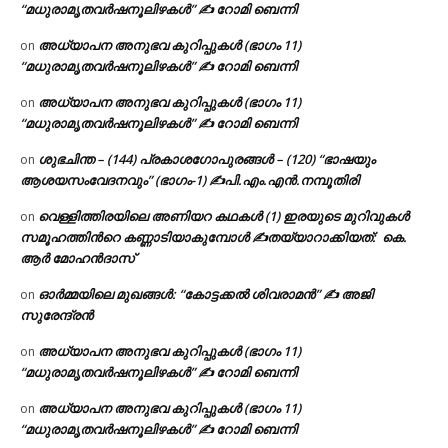
“മധുരാമൃതവർഷനൂലിഴകൾ” ✍ റോമി ബെന്നി
അധ്യാപന അനുഭവ കുറിപ്പുകൾ (ഭാഗം 11)
on
“മധുരാമൃതവർഷനൂലിഴകൾ” ✍ റോമി ബെന്നി
അധ്യാപന അനുഭവ കുറിപ്പുകൾ (ഭാഗം 11)
on
“മധുരാമൃതവർഷനൂലിഴകൾ” ✍ റോമി ബെന്നി
ശുഭചിന്ത – (144) പ്രകാശഗോപുരങ്ങൾ – (120) “ഭാഷയും
on
ആശയസംവേദനവും” (ഭാഗം-1) ✍പി.എം.എൻ.നമ്പൂതിരി
വെള്ളിത്തിരയിലെ അണിയറ കഥകൾ (1) ഇരയുടെ മുറിവുകൾ
on
സമൂഹത്തിന്‍റെ കണ്ണാടിയാകുമ്പോൾ ✍തയ്യാറാക്കിയത്: കെ.
ആര്‍ മോഹന്‍ദാസ്
ഓർമ്മയിലെ മുഖങ്ങൾ: “കോട്ടക്കൽ ശിവരാമൻ” ✍ അജി
on
സുരേന്ദ്രൻ
അധ്യാപന അനുഭവ കുറിപ്പുകൾ (ഭാഗം 11)
on
“മധുരാമൃതവർഷനൂലിഴകൾ” ✍ റോമി ബെന്നി
അധ്യാപന അനുഭവ കുറിപ്പുകൾ (ഭാഗം 11)
on
“മധുരാമൃതവർഷനൂലിഴകൾ” ✍ റോമി ബെന്നി