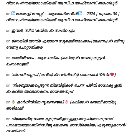
വ്യാഴം ✍
തയ്യാറാക്കിയത്: ആസിഫ അഫ്രോസ്, ബാംഗ്ലൂർ
മലയാളി മനസ്സ് — ആരോഗ്യ വീഥി
– 2026 | ജൂലൈ 30 |
on
വ്യാഴം ✍
തയ്യാറാക്കിയത്: ആസിഫ അഫ്രോസ്, ബാംഗ്ലൂർ
ഇവൾ, സീത (കവിത) ✍ സഹീറ എം
on
ട്രെയിൻ യാത്ര എങ്ങനെ സുരക്ഷിതമാക്കാം (ലേഖനം) ✍ ബിന്ദു
on
വേണു ചോറ്റാനിക്കര
അതിജീവനം – ആപേക്ഷികം (കവിത) ✍ വേണുക്കുട്ടൻ
on
ചേരാവെള്ളി
‘കിണറിനപ്പുറം’ (കവിത) ✍ വർഗീസ് റ്റി നൈനാൻ (Dil Se
)
on
‘നിശബ്ദമാക്കപ്പെടുന്ന നിലവിളികൾ’ രചന: പ്രീതി രാധാകൃഷ്ണൻ.
on
✍ കവിത അവലോകനം: മായ അനൂപ്
കാർഗിൽദിന സ്മരണഞ്ജലി
(കവിത) ✍ ബേബി മാത്യു
on
അടിമാലി
വിജയമല്ല; നമ്മെ കൂടുതൽ ഉറപ്പുള്ള മനുഷ്യരാക്കുന്നത്
on
പരാജയങ്ങളാണ് ✍️സിജു ജേക്കബ്, ഓസ്‌ട്രേലിയ (എഴുത്തുകാരൻ/
സഞ്ചാരി)