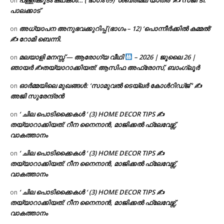
പള്ളിക്കൂടം കഥകൾ… ( ഭാഗം 69) ‘ശബരിമല യാത്ര’ ✍ സജി ടി.
on
പാലക്കാട്
അധ്യാപന അനുഭവക്കുറിപ്പ് (ഭാഗം – 12) ‘പൊന്നീർക്കിൽ കമ്മൽ’
on
✍ റോമി ബെന്നി.
മലയാളി മനസ്സ് — ആരോഗ്യ വീഥി
– 2026 | ജൂലൈ 26 |
on
ഞായർ ✍
തയ്യാറാക്കിയത്: ആസിഫ അഫ്രോസ്, ബാംഗ്ലൂർ
ഓർമ്മയിലെ മുഖങ്ങൾ: ‘സാമുവൽ ടെയ്ലർ കോൾറിഡ്ജ് ‘ ✍
on
അജി സുരേന്ദ്രൻ
‘ ചില പൊടിക്കൈകൾ ‘ (3) HOME DECOR TIPS ✍
on
തയ്യാറാക്കിയത്: റീന നൈനാൻ, മാജിക്കൽ ഫ്ലേവേഴ്സ്,
വാകത്താനം
‘ ചില പൊടിക്കൈകൾ ‘ (3) HOME DECOR TIPS ✍
on
തയ്യാറാക്കിയത്: റീന നൈനാൻ, മാജിക്കൽ ഫ്ലേവേഴ്സ്,
വാകത്താനം
‘ ചില പൊടിക്കൈകൾ ‘ (3) HOME DECOR TIPS ✍
on
തയ്യാറാക്കിയത്: റീന നൈനാൻ, മാജിക്കൽ ഫ്ലേവേഴ്സ്,
വാകത്താനം