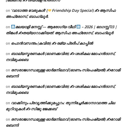
(ലേഖനം) ✍ ശ്യാമള ഹരിദാസ്
‘വാടാത്ത വേരുകൾ’ (
Friendship Day Special) ✍ ആസിഫ
on
അഫ്രോസ്, ബാംഗ്ലൂർ.
മലയാളി മനസ്സ് — ആരോഗ്യ വീഥി
– 2026 | ഓഗസ്റ്റ് 03 |
on
തിങ്കൾ ✍
തയ്യാറാക്കിയത്: ആസിഫ അഫ്രോസ്, ബാംഗ്ലൂർ
പൊൻവസന്തം (കവിത) ✍ രമ്യ പ്രദീപ് കാപ്പിൽ
on
ബാല്യസ്മരണകൾ (ഓണക്കവിത) ✍ ശശികല മോഹൻദാസ്,
on
നവിമുംബൈ
രസരാജഗന്ധമുള്ള ഓർമനിലാവ് (ഓണം സ്‌പെഷ്യൽ) ✍റോമി
on
ബെന്നി
ബാല്യസ്മരണകൾ (ഓണക്കവിത) ✍ ശശികല മോഹൻദാസ്,
on
നവിമുംബൈ
വാക്കിനും പ്രവൃത്തിക്കുമപ്പുറം: തുന്നിച്ചേർക്കാനാവാത്ത ചില
on
മുറിവുകൾ ✍️ സിജു ജേക്കബ്
രസരാജഗന്ധമുള്ള ഓർമനിലാവ് (ഓണം സ്‌പെഷ്യൽ) ✍റോമി
on
ബെന്നി