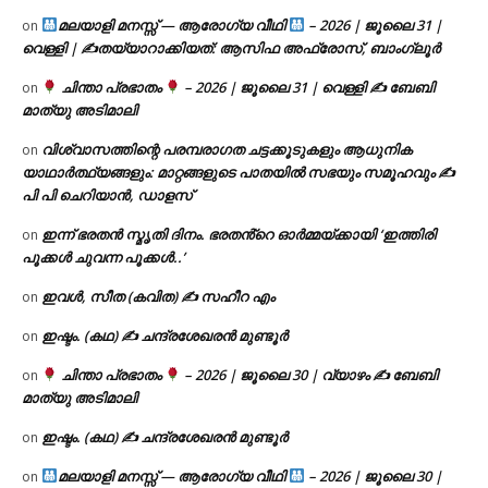
മലയാളി മനസ്സ് — ആരോഗ്യ വീഥി
– 2026 | ജൂലൈ 31 |
on
വെള്ളി | ✍
തയ്യാറാക്കിയത്: ആസിഫ അഫ്രോസ്, ബാംഗ്ലൂർ
ചിന്താ പ്രഭാതം
– 2026 | ജൂലൈ 31 | വെള്ളി ✍
ബേബി
on
മാത്യു അടിമാലി
വിശ്വാസത്തിന്റെ പരമ്പരാഗത ചട്ടക്കൂടുകളും ആധുനിക
on
യാഥാർത്ഥ്യങ്ങളും: മാറ്റങ്ങളുടെ പാതയിൽ സഭയും സമൂഹവും ✍
പി പി ചെറിയാൻ, ഡാളസ്
ഇന്ന് ഭരതൻ സ്മൃതി ദിനം. ഭരതൻ്റെ ഓർമ്മയ്ക്കായി ‘ഇത്തിരി
on
പൂക്കൾ ചുവന്ന പൂക്കൾ..’
ഇവൾ, സീത (കവിത) ✍ സഹീറ എം
on
ഇഷ്ടം. (കഥ) ✍ ചന്ദ്രശേഖരൻ മുണ്ടൂർ
on
ചിന്താ പ്രഭാതം
– 2026 | ജൂലൈ 30 | വ്യാഴം ✍
ബേബി
on
മാത്യു അടിമാലി
ഇഷ്ടം. (കഥ) ✍ ചന്ദ്രശേഖരൻ മുണ്ടൂർ
on
മലയാളി മനസ്സ് — ആരോഗ്യ വീഥി
– 2026 | ജൂലൈ 30 |
on