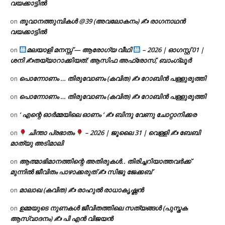
വയക്കാട്ടിൽ
തൂവാനത്തുമ്പികൾ @39 (അവലോകനം) ✍ രാഗനാഥൻ
on
വയക്കാട്ടിൽ
മലയാളി മനസ്സ് — ആരോഗ്യ വീഥി
– 2026 | ഓഗസ്റ്റ് 01 |
on
ശനി ✍
തയ്യാറാക്കിയത്: ആസിഫ അഫ്രോസ്, ബാംഗ്ലൂർ
പൊന്നോണം … തിരുവോണം (കവിത) ✍ റോബിൻ പള്ളുരുത്തി
on
പൊന്നോണം … തിരുവോണം (കവിത) ✍ റോബിൻ പള്ളുരുത്തി
on
‘ എന്റെ ഓർമ്മയിലെ ഓണം ‘ ✍ ബിന്ദു വേണു ചോറ്റാനിക്കര
on
ചിന്താ പ്രഭാതം
– 2026 | ജൂലൈ 31 | വെള്ളി ✍
ബേബി
on
മാത്യു അടിമാലി
ആത്മാഭിമാനത്തിന്റെ അതിരുകൾ.. തിരിച്ചറിയാത്തവർക്ക്
on
മുന്നിൽ ജീവിതം പാഴാക്കരുത് ✍️ സിജു ജേക്കബ്
മാലാഖ (കവിത) ✍ രാഹുൽ രാധാകൃഷ്ണൻ
on
ഉമ്മയുടെ നുണകൾ ജീവിതത്തിലെ സത്യങ്ങൾ (പുസ്തക
on
ആസ്വാദനം) ✍ പി എൻ വിജയൻ