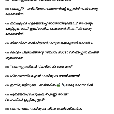
ഓഗസ്റ്റ് 𝟕 – രവീന്ദ്രനാഥ ടാഗോറിന്റെ സ്മൃതിദിനം ✍ ലാലു
on
കോനാടിൽ
തറികളുടെ ഹൃദയമിടിപ്പ് അറിഞ്ഞിട്ടുണ്ടോ..? ആ ശബ്ദം
on
കേട്ടിട്ടുണ്ടോ…? ഇന്ന് ദേശീയ കൈത്തറി ദിനം..!! ✍ ലാലു
കോനാടിൽ
നിലാവിനെ നൽകിയവൾ (കഥ)✍ജയകുമാരി കൊല്ലം
on
കേരളം പ്രളയത്തിന്റെ സ്വന്തം നാടോ ? ✍️അഫ്സൽ ബഷീർ
on
തൃക്കോമല
” ഓണപ്പുലരികൾ ” (കവിത) ✍ രേഖ രാജ്
on
ശ്രാവണനിലാപ്പാൽ (കവിത) ✍ റോമി ബെന്നി
on
ഇന്ന് മുരളിയുടെ… ഓർമ്മദിനം
ലാലു കോനാടിൽ
on
പുനർജന്മം (ചെറുകഥ) ✍ ഉണ്ണി ആവട്ടി
on
(ഡോ.ടി.വി.ഉണ്ണിക്കൃഷ്ണൻ)
ഓണം വന്നേ (കവിത) ✍ ഷീലാ ജോർജ്ജ് കല്ലട
on