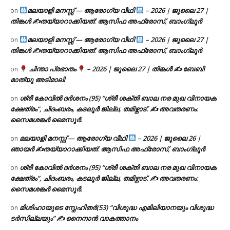
മലയാളി മനസ്സ് — ആരോഗ്യ വീഥി
– 2026 | ജൂലൈ 27 |
on
തിങ്കൾ ✍
തയ്യാറാക്കിയത്: ആസിഫ അഫ്രോസ്, ബാംഗ്ലൂർ
മലയാളി മനസ്സ് — ആരോഗ്യ വീഥി
– 2026 | ജൂലൈ 27 |
on
തിങ്കൾ ✍
തയ്യാറാക്കിയത്: ആസിഫ അഫ്രോസ്, ബാംഗ്ലൂർ
ചിന്താ പ്രഭാതം
– 2026 | ജൂലൈ 27 | തിങ്കൾ ✍
ബേബി
on
മാത്യു അടിമാലി
ശ്രീ കോവിൽ ദർശനം (95) “ശ്രീ ശക്തി ബാല നര മുഖ വിനായക
on
ക്ഷേത്രം”, ചിദംബരം, കടലൂർ ജില്ല, തമിഴ്നാട്. ✍ അവതരണം:
സൈമശങ്കർ മൈസൂർ.
മലയാളി മനസ്സ് — ആരോഗ്യ വീഥി
– 2026 | ജൂലൈ 26 |
on
ഞായർ ✍
തയ്യാറാക്കിയത്: ആസിഫ അഫ്രോസ്, ബാംഗ്ലൂർ
ശ്രീ കോവിൽ ദർശനം (95) “ശ്രീ ശക്തി ബാല നര മുഖ വിനായക
on
ക്ഷേത്രം”, ചിദംബരം, കടലൂർ ജില്ല, തമിഴ്നാട്. ✍ അവതരണം:
സൈമശങ്കർ മൈസൂർ.
മിശിഹായുടെ സ്നേഹിതർ(53) “വിശുദ്ധ എമിലിയാനയും വിശുദ്ധ
on
ടര്‍സില്ലയും” ✍ നൈനാൻ വാകത്താനം