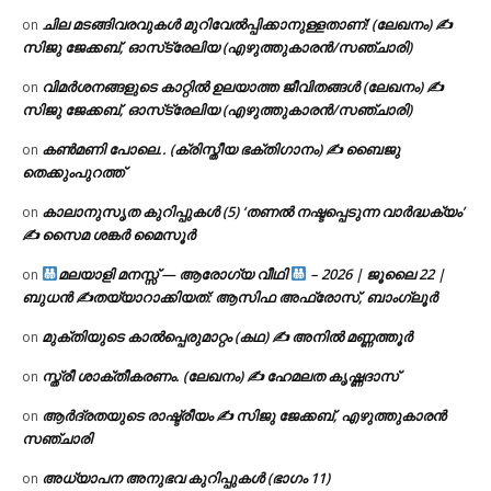
ചില മടങ്ങിവരവുകൾ മുറിവേൽപ്പിക്കാനുള്ളതാണ്! (ലേഖനം) ✍️
on
സിജു ജേക്കബ്, ഓസ്‌ട്രേലിയ (എഴുത്തുകാരൻ/സഞ്ചാരി)
വിമർശനങ്ങളുടെ കാറ്റിൽ ഉലയാത്ത ജീവിതങ്ങൾ (ലേഖനം) ✍️
on
സിജു ജേക്കബ്, ഓസ്‌ട്രേലിയ (എഴുത്തുകാരൻ/സഞ്ചാരി)
കൺമണി പോലെ.. (ക്രിസ്തീയ ഭക്തിഗാനം) ✍ ബൈജു
on
തെക്കുംപുറത്ത്
കാലാനുസൃത കുറിപ്പുകൾ (5) ‘തണൽ നഷ്ടപ്പെടുന്ന വാർദ്ധക്യം’
on
✍ സൈമ ശങ്കർ മൈസൂർ
മലയാളി മനസ്സ് — ആരോഗ്യ വീഥി
– 2026 | ജൂലൈ 22 |
on
ബുധൻ ✍
തയ്യാറാക്കിയത്: ആസിഫ അഫ്രോസ്, ബാംഗ്ലൂർ
മുക്തിയുടെ കാൽപ്പെരുമാറ്റം (കഥ) ✍ അനിൽ മണ്ണത്തൂർ
on
സ്ത്രീ ശാക്തീകരണം. (ലേഖനം) ✍ ഹേമലത കൃഷ്ണദാസ്
on
ആർദ്രതയുടെ രാഷ്ട്രീയം ✍️ സിജു ജേക്കബ്, എഴുത്തുകാരൻ
on
സഞ്ചാരി
അധ്യാപന അനുഭവ കുറിപ്പുകൾ (ഭാഗം 11)
on