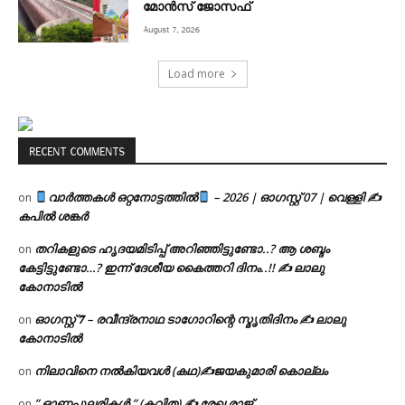
മോൻസ് ജോസഫ്
August 7, 2026
Load more
RECENT COMMENTS
വാർത്തകൾ ഒറ്റനോട്ടത്തിൽ
– 2026 | ഓഗസ്റ്റ് 07 | വെള്ളി ✍
on
കപിൽ ശങ്കർ
തറികളുടെ ഹൃദയമിടിപ്പ് അറിഞ്ഞിട്ടുണ്ടോ..? ആ ശബ്ദം
on
കേട്ടിട്ടുണ്ടോ…? ഇന്ന് ദേശീയ കൈത്തറി ദിനം..!! ✍ ലാലു
കോനാടിൽ
ഓഗസ്റ്റ് 𝟕 – രവീന്ദ്രനാഥ ടാഗോറിന്റെ സ്മൃതിദിനം ✍ ലാലു
on
കോനാടിൽ
നിലാവിനെ നൽകിയവൾ (കഥ)✍ജയകുമാരി കൊല്ലം
on
” ഓണപ്പുലരികൾ ” (കവിത) ✍ രേഖ രാജ്
on