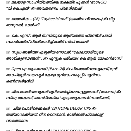
മലയാള സാഹിത്യത്തിലെ നക്ഷത്ര പൂക്കൾ (ഭാഗം 56)
on
“വി.കെ.എൻ” ✍ അവതരണം: പ്രഭ ദിനേഷ്
അമേരിക്ക – (26) “Taybee island” (യാത്രാ വിവരണം) ✍ റിറ്റ
on
മാനുവൽ, ഡൽഹി
കെ .എസ് . ആർ.ടി.സിയുടെ ആദ്യത്തെ ഫ്രണ്ട്ലി പദവി
on
സപര്യയ്ക്ക് പ്രഖ്യാപിച്ച് മന്ത്രി സിപി ജോൺ
സുധ അജിത്ത് എഴുതിയ നോവൽ “കോലധാരിയുടെ
on
അഗ്നികുണ്ഡങ്ങള്‍” , ✍ പുസ്തക പരിചയം: കെ ആർ. മോഹൻദാസ്
Open up ആകണോ? (Part -24) ✍ പ്രശാന്ത് വാസുദേവ് (മുൻ
on
ഡെപ്യൂട്ടി ഡയറക്ടർ കേരള ടൂറിസം വകുപ്പ് & ടൂറിസം
കൺസൾട്ടൻ്റ്).
ചില മടങ്ങിവരവുകൾ മുറിവേൽപ്പിക്കാനുള്ളതാണ്! (ലേഖനം) ✍️
on
സിജു ജേക്കബ്, ഓസ്‌ട്രേലിയ (എഴുത്തുകാരൻ/സഞ്ചാരി)
‘ ചില പൊടിക്കൈകൾ ‘ (3) HOME DECOR TIPS ✍
on
തയ്യാറാക്കിയത്: റീന നൈനാൻ, മാജിക്കൽ ഫ്ലേവേഴ്സ്,
വാകത്താനം