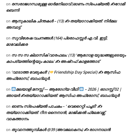
രസരാജഗന്ധമുള്ള ഓർമനിലാവ് (ഓണം സ്‌പെഷ്യൽ) ✍റോമി
on
ബെന്നി
ആനുകാലിക ചിന്തകൾ – (13) ✍ തയ്യാറാക്കിയത്: നിർമല
on
അമ്പാട്ട്
സുവിശേഷ വചനങ്ങൾ (164) പ്രൊഫസ്സർ എ.വി. ഇട്ടി,
on
മാവേലിക്കര
സ സ സ ക്ലാസിക് വാരഫലം: (13) ‘ആഗോള യുദ്ധങ്ങളുടെയും
on
കാപട്യത്തിന്റെയും കാലം’ ✍ അഷ്റഫ് കാളത്തോട്
‘വാടാത്ത വേരുകൾ’ (
Friendship Day Special) ✍ ആസിഫ
on
അഫ്രോസ്, ബാംഗ്ലൂർ.
മലയാളി മനസ്സ് — ആരോഗ്യ വീഥി
– 2026 | ഓഗസ്റ്റ് 02 |
on
ഞായർ ✍
തയ്യാറാക്കിയത്: ആസിഫ അഫ്രോസ്, ബാംഗ്ലൂർ
ഓണം സ്പെഷ്യൽ പാചകം – ‘ വെറൈറ്റി പച്ചടി’ ✍
on
തയ്യാറാക്കിയത്: റീന നൈനാൻ, മാജിക്കൽ ഫ്ലേവേഴ്സ്,
വാകത്താനം
തൂവാനത്തുമ്പികൾ @39 (അവലോകനം) ✍ രാഗനാഥൻ
on