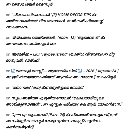
✍ സൈമ ശങ്കർ മൈസൂർ
‘ ചില പൊടിക്കൈകൾ ‘ (3) HOME DECOR TIPS ✍
on
തയ്യാറാക്കിയത്: റീന നൈനാൻ, മാജിക്കൽ ഫ്ലേവേഴ്സ്,
വാകത്താനം
വിവിധതരം തെയ്യങ്ങൾ.. (ഭാഗം -12) “ആടിവേടൻ” ✍
on
അവതരണം: രജിത എൻ.കെ
അമേരിക്ക – (26) “Taybee island” (യാത്രാ വിവരണം) ✍ റിറ്റ
on
മാനുവൽ, ഡൽഹി
മലയാളി മനസ്സ് — ആരോഗ്യ വീഥി
– 2026 | ജൂലൈ 24 |
on
വെള്ളി ✍
തയ്യാറാക്കിയത്: ആസിഫ അഫ്രോസ്, ബാംഗ്ലൂർ
‘ നൊമ്പരം’ (കഥ) ✍സിസ്റ്റർ ഉഷാ ജോർജ്
on
സുധ അജിത്ത് എഴുതിയ നോവൽ “കോലധാരിയുടെ
on
അഗ്നികുണ്ഡങ്ങള്‍” , ✍ പുസ്തക പരിചയം: കെ ആർ. മോഹൻദാസ്
Open up ആകണോ? (Part -24) ✍ പ്രശാന്ത് വാസുദേവ് (മുൻ
on
ഡെപ്യൂട്ടി ഡയറക്ടർ കേരള ടൂറിസം വകുപ്പ് & ടൂറിസം
കൺസൾട്ടൻ്റ്).