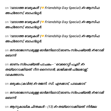
‘വാടാത്ത വേരുകൾ’ (
Friendship Day Special) ✍ ആസിഫ
on
അഫ്രോസ്, ബാംഗ്ലൂർ.
‘വാടാത്ത വേരുകൾ’ (
Friendship Day Special) ✍ ആസിഫ
on
അഫ്രോസ്, ബാംഗ്ലൂർ.
‘വാടാത്ത വേരുകൾ’ (
Friendship Day Special) ✍ ആസിഫ
on
അഫ്രോസ്, ബാംഗ്ലൂർ.
രസരാജഗന്ധമുള്ള ഓർമനിലാവ് (ഓണം സ്‌പെഷ്യൽ) ✍റോമി
on
ബെന്നി
ഓണം സ്പെഷ്യൽ പാചകം – ‘ വെറൈറ്റി പച്ചടി’ ✍
on
തയ്യാറാക്കിയത്: റീന നൈനാൻ, മാജിക്കൽ ഫ്ലേവേഴ്സ്,
വാകത്താനം
ഒരുക്കം (കവിത) ✍ രജനി. സി. എഴക്കാട്, പാലക്കാട്
on
രസരാജഗന്ധമുള്ള ഓർമനിലാവ് (ഓണം സ്‌പെഷ്യൽ) ✍റോമി
on
ബെന്നി
ആനുകാലിക ചിന്തകൾ – (13) ✍ തയ്യാറാക്കിയത്: നിർമല
on