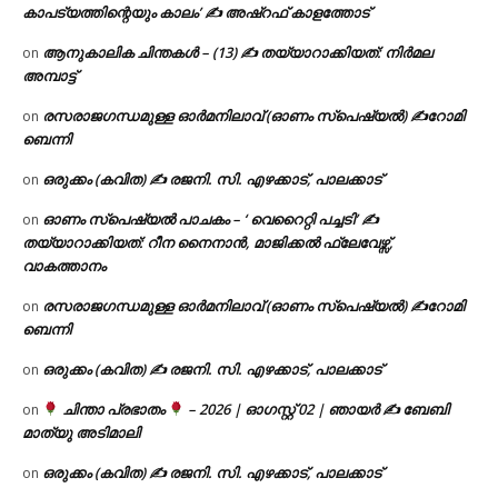
കാപട്യത്തിന്റെയും കാലം’ ✍ അഷ്റഫ് കാളത്തോട്
ആനുകാലിക ചിന്തകൾ – (13) ✍ തയ്യാറാക്കിയത്: നിർമല
on
അമ്പാട്ട്
രസരാജഗന്ധമുള്ള ഓർമനിലാവ് (ഓണം സ്‌പെഷ്യൽ) ✍റോമി
on
ബെന്നി
ഒരുക്കം (കവിത) ✍ രജനി. സി. എഴക്കാട്, പാലക്കാട്
on
ഓണം സ്പെഷ്യൽ പാചകം – ‘ വെറൈറ്റി പച്ചടി’ ✍
on
തയ്യാറാക്കിയത്: റീന നൈനാൻ, മാജിക്കൽ ഫ്ലേവേഴ്സ്,
വാകത്താനം
രസരാജഗന്ധമുള്ള ഓർമനിലാവ് (ഓണം സ്‌പെഷ്യൽ) ✍റോമി
on
ബെന്നി
ഒരുക്കം (കവിത) ✍ രജനി. സി. എഴക്കാട്, പാലക്കാട്
on
ചിന്താ പ്രഭാതം
– 2026 | ഓഗസ്റ്റ് 02 | ഞായർ ✍
ബേബി
on
മാത്യു അടിമാലി
ഒരുക്കം (കവിത) ✍ രജനി. സി. എഴക്കാട്, പാലക്കാട്
on