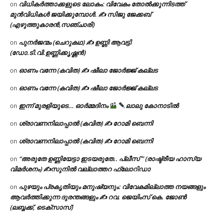
വിധികർത്താക്കളുടെ ലോകം: വിവേകം തോൽക്കുന്നിടത്ത്
on
മുൻവിധികൾ ജയിക്കുമ്പോൾ. ✍️ സിജു ജേക്കബ്
(എഴുത്തുകാരൻ,സഞ്ചാരി)
പുനർജന്മം (ചെറുകഥ) ✍ ഉണ്ണി ആവട്ടി
on
(ഡോ.ടി.വി.ഉണ്ണിക്കൃഷ്ണൻ)
ഓണം വന്നേ (കവിത) ✍ ഷീലാ ജോർജ്ജ് കല്ലട
on
ഓണം വന്നേ (കവിത) ✍ ഷീലാ ജോർജ്ജ് കല്ലട
on
ഇന്ന് മുരളിയുടെ… ഓർമ്മദിനം
ലാലു കോനാടിൽ
on
ശ്രാവണനിലാപ്പാൽ (കവിത) ✍ റോമി ബെന്നി
on
ശ്രാവണനിലാപ്പാൽ (കവിത) ✍ റോമി ബെന്നി
on
“അരുതേ ഉണ്ണിയേട്ടാ ഇടയരുതേ.. പ്ലീസ് ” (രാഷ്ട്രീയ ഹാസ്യ
on
വിമർശനം) ✍സുനിൽ വല്ലാത്തറ ഫ്ലോറിഡാ
പുഴയും പ്രകൃതിയും മനുഷ്യനും: വിവേകമില്ലാത്ത നയങ്ങളും
on
ആവർത്തിക്കുന്ന ദുരന്തങ്ങളും ✍ റവ. ജെയിംസ് കെ. ജോൺ
(ലബ്ബക്ക്, ടെക്സാസ്)