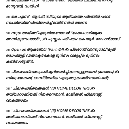
അമേരിക്ക – (26) “Taybee island” (യാത്രാ വിവരണം) ✍ റിറ്റ
on
മാനുവൽ, ഡൽഹി
കെ .എസ് . ആർ.ടി.സിയുടെ ആദ്യത്തെ ഫ്രണ്ട്ലി പദവി
on
സപര്യയ്ക്ക് പ്രഖ്യാപിച്ച് മന്ത്രി സിപി ജോൺ
സുധ അജിത്ത് എഴുതിയ നോവൽ “കോലധാരിയുടെ
on
അഗ്നികുണ്ഡങ്ങള്‍” , ✍ പുസ്തക പരിചയം: കെ ആർ. മോഹൻദാസ്
Open up ആകണോ? (Part -24) ✍ പ്രശാന്ത് വാസുദേവ് (മുൻ
on
ഡെപ്യൂട്ടി ഡയറക്ടർ കേരള ടൂറിസം വകുപ്പ് & ടൂറിസം
കൺസൾട്ടൻ്റ്).
ചില മടങ്ങിവരവുകൾ മുറിവേൽപ്പിക്കാനുള്ളതാണ്! (ലേഖനം) ✍️
on
സിജു ജേക്കബ്, ഓസ്‌ട്രേലിയ (എഴുത്തുകാരൻ/സഞ്ചാരി)
‘ ചില പൊടിക്കൈകൾ ‘ (3) HOME DECOR TIPS ✍
on
തയ്യാറാക്കിയത്: റീന നൈനാൻ, മാജിക്കൽ ഫ്ലേവേഴ്സ്,
വാകത്താനം
‘ ചില പൊടിക്കൈകൾ ‘ (3) HOME DECOR TIPS ✍
on
തയ്യാറാക്കിയത്: റീന നൈനാൻ, മാജിക്കൽ ഫ്ലേവേഴ്സ്,
വാകത്താനം