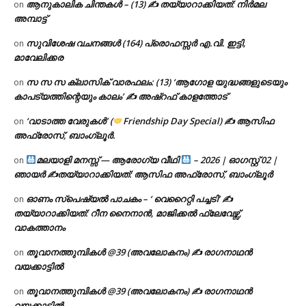
ആനുകാലിക ചിന്തകൾ – (13) ✍ തയ്യാറാക്കിയത്: നിർമല
on
അമ്പാട്ട്
സുവിശേഷ വചനങ്ങൾ (164) പ്രൊഫസ്സർ എ.വി. ഇട്ടി,
on
മാവേലിക്കര
സ സ സ ക്ലാസിക് വാരഫലം: (13) ‘ആഗോള യുദ്ധങ്ങളുടെയും
on
കാപട്യത്തിന്റെയും കാലം’ ✍ അഷ്റഫ് കാളത്തോട്
‘വാടാത്ത വേരുകൾ’ (
Friendship Day Special) ✍ ആസിഫ
on
അഫ്രോസ്, ബാംഗ്ലൂർ.
മലയാളി മനസ്സ് — ആരോഗ്യ വീഥി
– 2026 | ഓഗസ്റ്റ് 02 |
on
ഞായർ ✍
തയ്യാറാക്കിയത്: ആസിഫ അഫ്രോസ്, ബാംഗ്ലൂർ
ഓണം സ്പെഷ്യൽ പാചകം – ‘ വെറൈറ്റി പച്ചടി’ ✍
on
തയ്യാറാക്കിയത്: റീന നൈനാൻ, മാജിക്കൽ ഫ്ലേവേഴ്സ്,
വാകത്താനം
തൂവാനത്തുമ്പികൾ @39 (അവലോകനം) ✍ രാഗനാഥൻ
on
വയക്കാട്ടിൽ
തൂവാനത്തുമ്പികൾ @39 (അവലോകനം) ✍ രാഗനാഥൻ
on
വയക്കാട്ടിൽ