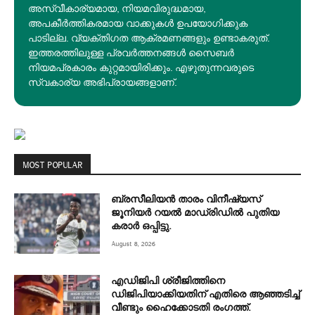
അസ്വീകാര്യമായ, നിയമവിരുദ്ധമായ,
അപകീര്‍ത്തികരമായ വാക്കുകൾ ഉപയോഗിക്കുക
പാടില്ല. വ്യക്തിഗത ആക്രമണങ്ങളും ഉണ്ടാകരുത്.
ഇത്തരത്തിലുള്ള പ്രവർത്തനങ്ങൾ സൈബർ
നിയമപ്രകാരം കുറ്റമായിരിക്കും. എഴുതുന്നവരുടെ
സ്വകാര്യ അഭിപ്രായങ്ങളാണ്.
MOST POPULAR
ബ്രസീലിയൻ താരം വിനീഷ്യസ്
ജൂനിയർ റയല്‍ മാഡ്രിഡില്‍ പുതിയ
കരാർ ഒപ്പിട്ടു.
August 8, 2026
എഡിജിപി ശ്രീജിത്തിനെ
ഡിജിപിയാക്കിയതിന് എതിരെ ആഞ്ഞടിച്ച്‌
വീണ്ടും ഹൈക്കോടതി രംഗത്ത്.