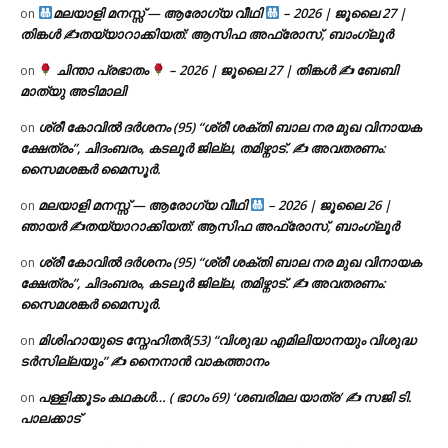
മലയാളി മനസ്സ് — ആരോഗ്യ വീഥി
– 2026 | ജൂലൈ 27 |
on
തിങ്കൾ ✍
തയ്യാറാക്കിയത്: ആസിഫ അഫ്രോസ്, ബാംഗ്ലൂർ
ചിന്താ പ്രഭാതം
– 2026 | ജൂലൈ 27 | തിങ്കൾ ✍
ബേബി
on
മാത്യു അടിമാലി
ശ്രീ കോവിൽ ദർശനം (95) “ശ്രീ ശക്തി ബാല നര മുഖ വിനായക
on
ക്ഷേത്രം”, ചിദംബരം, കടലൂർ ജില്ല, തമിഴ്നാട്. ✍ അവതരണം:
സൈമശങ്കർ മൈസൂർ.
മലയാളി മനസ്സ് — ആരോഗ്യ വീഥി
– 2026 | ജൂലൈ 26 |
on
ഞായർ ✍
തയ്യാറാക്കിയത്: ആസിഫ അഫ്രോസ്, ബാംഗ്ലൂർ
ശ്രീ കോവിൽ ദർശനം (95) “ശ്രീ ശക്തി ബാല നര മുഖ വിനായക
on
ക്ഷേത്രം”, ചിദംബരം, കടലൂർ ജില്ല, തമിഴ്നാട്. ✍ അവതരണം:
സൈമശങ്കർ മൈസൂർ.
മിശിഹായുടെ സ്നേഹിതർ(53) “വിശുദ്ധ എമിലിയാനയും വിശുദ്ധ
on
ടര്‍സില്ലയും” ✍ നൈനാൻ വാകത്താനം
പള്ളിക്കൂടം കഥകൾ… ( ഭാഗം 69) ‘ശബരിമല യാത്ര’ ✍ സജി ടി.
on
പാലക്കാട്