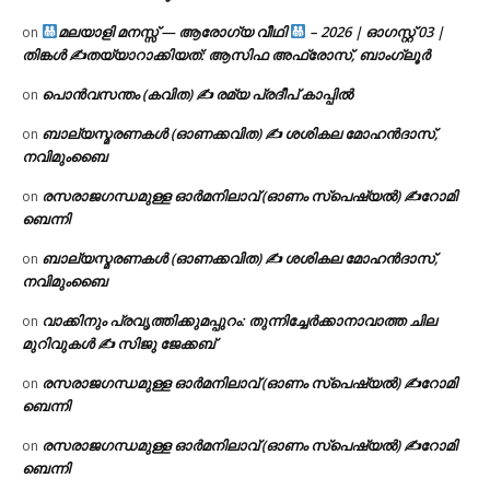
മലയാളി മനസ്സ് — ആരോഗ്യ വീഥി
– 2026 | ഓഗസ്റ്റ് 03 |
on
തിങ്കൾ ✍
തയ്യാറാക്കിയത്: ആസിഫ അഫ്രോസ്, ബാംഗ്ലൂർ
പൊൻവസന്തം (കവിത) ✍ രമ്യ പ്രദീപ് കാപ്പിൽ
on
ബാല്യസ്മരണകൾ (ഓണക്കവിത) ✍ ശശികല മോഹൻദാസ്,
on
നവിമുംബൈ
രസരാജഗന്ധമുള്ള ഓർമനിലാവ് (ഓണം സ്‌പെഷ്യൽ) ✍റോമി
on
ബെന്നി
ബാല്യസ്മരണകൾ (ഓണക്കവിത) ✍ ശശികല മോഹൻദാസ്,
on
നവിമുംബൈ
വാക്കിനും പ്രവൃത്തിക്കുമപ്പുറം: തുന്നിച്ചേർക്കാനാവാത്ത ചില
on
മുറിവുകൾ ✍️ സിജു ജേക്കബ്
രസരാജഗന്ധമുള്ള ഓർമനിലാവ് (ഓണം സ്‌പെഷ്യൽ) ✍റോമി
on
ബെന്നി
രസരാജഗന്ധമുള്ള ഓർമനിലാവ് (ഓണം സ്‌പെഷ്യൽ) ✍റോമി
on
ബെന്നി