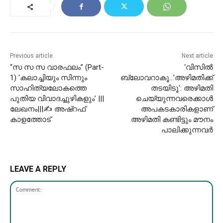
Previous article
Next article
“സ സ സ വാരഫലം” (Part-
‘വിസില്‍
1) ‘കലാച്ചിയും സിന്നും
ബ്ലോവറാകൂ…’അഴിമതിക്ക്
സാഹിത്യലോകത്തെ
തടയിടൂ’: അഴിമതി
പുതിയ വിവാദച്ചുഴികളും’ |||
ചെയ്യുന്നവരെക്കാള്‍
ലേഖനം|||✍ അഷ്റഫ്
അപകടകാരികളാണ്
കാളത്തോട്
അഴിമതി കണ്ടിട്ടും മൗനം
പാലിക്കുന്നവര്‍
LEAVE A REPLY