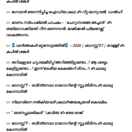
കപിൽ ശങ്കർ
ഭഗവാൻ തോന്നിപ്പിച്ച ഐഡിയ (കഥ) ✍ റിറ്റ മാനുവൽ, ഡൽഹി
on
ഓണം സ്പെഷ്യൽ പാചകം – ‘ ചെറുനാരങ്ങ അച്ചാർ ‘ ✍
on
തയ്യാറാക്കിയത്: റീന നൈനാൻ, മാജിക്കൽ ഫ്ലേവേഴ്സ്,
വാകത്താനം
വാർത്തകൾ ഒറ്റനോട്ടത്തിൽ
– 2026 | ഓഗസ്റ്റ് 07 | വെള്ളി ✍
on
കപിൽ ശങ്കർ
തറികളുടെ ഹൃദയമിടിപ്പ് അറിഞ്ഞിട്ടുണ്ടോ..? ആ ശബ്ദം
on
കേട്ടിട്ടുണ്ടോ…? ഇന്ന് ദേശീയ കൈത്തറി ദിനം..!! ✍ ലാലു
കോനാടിൽ
ഓഗസ്റ്റ് 𝟕 – രവീന്ദ്രനാഥ ടാഗോറിന്റെ സ്മൃതിദിനം ✍ ലാലു
on
കോനാടിൽ
നിലാവിനെ നൽകിയവൾ (കഥ)✍ജയകുമാരി കൊല്ലം
on
” ഓണപ്പുലരികൾ ” (കവിത) ✍ രേഖ രാജ്
on
ഓഗസ്റ്റ് 𝟕 – രവീന്ദ്രനാഥ ടാഗോറിന്റെ സ്മൃതിദിനം ✍ ലാലു
on
കോനാടിൽ