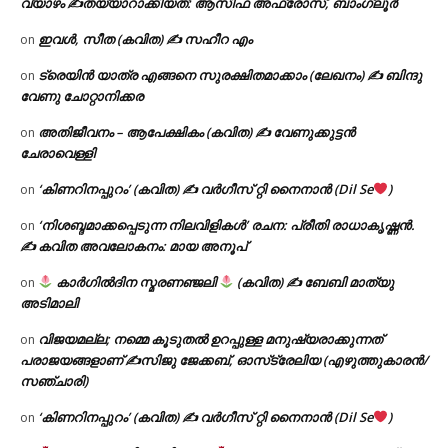
വ്യാഴം ✍
തയ്യാറാക്കിയത്: ആസിഫ അഫ്രോസ്, ബാംഗ്ലൂർ
ഇവൾ, സീത (കവിത) ✍ സഹീറ എം
on
ട്രെയിൻ യാത്ര എങ്ങനെ സുരക്ഷിതമാക്കാം (ലേഖനം) ✍ ബിന്ദു
on
വേണു ചോറ്റാനിക്കര
അതിജീവനം – ആപേക്ഷികം (കവിത) ✍ വേണുക്കുട്ടൻ
on
ചേരാവെള്ളി
‘കിണറിനപ്പുറം’ (കവിത) ✍ വർഗീസ് റ്റി നൈനാൻ (Dil Se
)
on
‘നിശബ്ദമാക്കപ്പെടുന്ന നിലവിളികൾ’ രചന: പ്രീതി രാധാകൃഷ്ണൻ.
on
✍ കവിത അവലോകനം: മായ അനൂപ്
കാർഗിൽദിന സ്മരണഞ്ജലി
(കവിത) ✍ ബേബി മാത്യു
on
അടിമാലി
വിജയമല്ല; നമ്മെ കൂടുതൽ ഉറപ്പുള്ള മനുഷ്യരാക്കുന്നത്
on
പരാജയങ്ങളാണ് ✍️സിജു ജേക്കബ്, ഓസ്‌ട്രേലിയ (എഴുത്തുകാരൻ/
സഞ്ചാരി)
‘കിണറിനപ്പുറം’ (കവിത) ✍ വർഗീസ് റ്റി നൈനാൻ (Dil Se
)
on