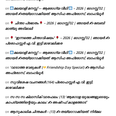
മലയാളി മനസ്സ് — ആരോഗ്യ വീഥി
– 2026 | ഓഗസ്റ്റ് 02 |
on
ഞായർ ✍
തയ്യാറാക്കിയത്: ആസിഫ അഫ്രോസ്, ബാംഗ്ലൂർ
ചിന്താ പ്രഭാതം
– 2026 | ഓഗസ്റ്റ് 02 | ഞായർ ✍
ബേബി
on
മാത്യു അടിമാലി
“ഇന്നത്തെ ചിന്താവിഷയം”
– 2026 | ഓഗസ്റ്റ് 02 | ഞായർ ✍
on
പ്രൊഫസ്സർ എ.വി. ഇട്ടി മാവേലിക്കര
മലയാളി മനസ്സ് — ആരോഗ്യ വീഥി
– 2026 | ഓഗസ്റ്റ് 02 |
on
ഞായർ ✍
തയ്യാറാക്കിയത്: ആസിഫ അഫ്രോസ്, ബാംഗ്ലൂർ
‘വാടാത്ത വേരുകൾ’ (
Friendship Day Special) ✍ ആസിഫ
on
അഫ്രോസ്, ബാംഗ്ലൂർ.
സുവിശേഷ വചനങ്ങൾ (164) പ്രൊഫസ്സർ എ.വി. ഇട്ടി,
on
മാവേലിക്കര
സ സ സ ക്ലാസിക് വാരഫലം: (13) ‘ആഗോള യുദ്ധങ്ങളുടെയും
on
കാപട്യത്തിന്റെയും കാലം’ ✍ അഷ്റഫ് കാളത്തോട്
ആനുകാലിക ചിന്തകൾ – (13) ✍ തയ്യാറാക്കിയത്: നിർമല
on