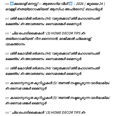
മലയാളി മനസ്സ് — ആരോഗ്യ വീഥി
– 2026 | ജൂലൈ 24 |
on
വെള്ളി ✍
തയ്യാറാക്കിയത്: ആസിഫ അഫ്രോസ്, ബാംഗ്ലൂർ
ശ്രീ കോവിൽ ദർശനം (94) ‘വഴുതക്കാട് ശ്രീ മഹാഗണപതി
on
ക്ഷേത്രം’ ✍ അവതരണം: സൈമശങ്കർ മൈസൂർ.
‘ ചില പൊടിക്കൈകൾ ‘ (3) HOME DECOR TIPS ✍
on
തയ്യാറാക്കിയത്: റീന നൈനാൻ, മാജിക്കൽ ഫ്ലേവേഴ്സ്,
വാകത്താനം
ശ്രീ കോവിൽ ദർശനം (94) ‘വഴുതക്കാട് ശ്രീ മഹാഗണപതി
on
ക്ഷേത്രം’ ✍ അവതരണം: സൈമശങ്കർ മൈസൂർ.
ശ്രീ കോവിൽ ദർശനം (94) ‘വഴുതക്കാട് ശ്രീ മഹാഗണപതി
on
ക്ഷേത്രം’ ✍ അവതരണം: സൈമശങ്കർ മൈസൂർ.
കാലാനുസൃത കുറിപ്പുകൾ (5) ‘തണൽ നഷ്ടപ്പെടുന്ന വാർദ്ധക്യം’
on
✍ സൈമ ശങ്കർ മൈസൂർ
കാലാനുസൃത കുറിപ്പുകൾ (5) ‘തണൽ നഷ്ടപ്പെടുന്ന വാർദ്ധക്യം’
on
✍ സൈമ ശങ്കർ മൈസൂർ
‘ ചില പൊടിക്കൈകൾ ‘ (3) HOME DECOR TIPS ✍
on