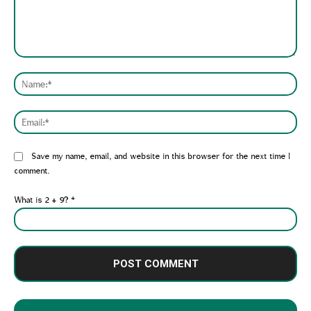
Comment:
Nam
Emai
Website:
Save my name, email, and website in this browser for the next time I
comment.
What is 2 + 9?
*