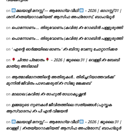
മലയാളി മനസ്സ് — ആരോഗ്യ വീഥി
– 2026 | ഓഗസ്റ്റ് 01 |
on
ശനി ✍
തയ്യാറാക്കിയത്: ആസിഫ അഫ്രോസ്, ബാംഗ്ലൂർ
പൊന്നോണം … തിരുവോണം (കവിത) ✍ റോബിൻ പള്ളുരുത്തി
on
പൊന്നോണം … തിരുവോണം (കവിത) ✍ റോബിൻ പള്ളുരുത്തി
on
‘ എന്റെ ഓർമ്മയിലെ ഓണം ‘ ✍ ബിന്ദു വേണു ചോറ്റാനിക്കര
on
ചിന്താ പ്രഭാതം
– 2026 | ജൂലൈ 31 | വെള്ളി ✍
ബേബി
on
മാത്യു അടിമാലി
ആത്മാഭിമാനത്തിന്റെ അതിരുകൾ.. തിരിച്ചറിയാത്തവർക്ക്
on
മുന്നിൽ ജീവിതം പാഴാക്കരുത് ✍️ സിജു ജേക്കബ്
മാലാഖ (കവിത) ✍ രാഹുൽ രാധാകൃഷ്ണൻ
on
ഉമ്മയുടെ നുണകൾ ജീവിതത്തിലെ സത്യങ്ങൾ (പുസ്തക
on
ആസ്വാദനം) ✍ പി എൻ വിജയൻ
മലയാളി മനസ്സ് — ആരോഗ്യ വീഥി
– 2026 | ജൂലൈ 31 |
on
വെള്ളി | ✍
തയ്യാറാക്കിയത്: ആസിഫ അഫ്രോസ്, ബാംഗ്ലൂർ