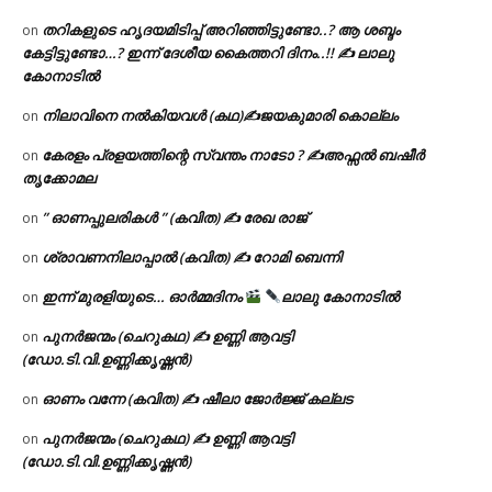
തറികളുടെ ഹൃദയമിടിപ്പ് അറിഞ്ഞിട്ടുണ്ടോ..? ആ ശബ്ദം
on
കേട്ടിട്ടുണ്ടോ…? ഇന്ന് ദേശീയ കൈത്തറി ദിനം..!! ✍ ലാലു
കോനാടിൽ
നിലാവിനെ നൽകിയവൾ (കഥ)✍ജയകുമാരി കൊല്ലം
on
കേരളം പ്രളയത്തിന്റെ സ്വന്തം നാടോ ? ✍️അഫ്സൽ ബഷീർ
on
തൃക്കോമല
” ഓണപ്പുലരികൾ ” (കവിത) ✍ രേഖ രാജ്
on
ശ്രാവണനിലാപ്പാൽ (കവിത) ✍ റോമി ബെന്നി
on
ഇന്ന് മുരളിയുടെ… ഓർമ്മദിനം
ലാലു കോനാടിൽ
on
പുനർജന്മം (ചെറുകഥ) ✍ ഉണ്ണി ആവട്ടി
on
(ഡോ.ടി.വി.ഉണ്ണിക്കൃഷ്ണൻ)
ഓണം വന്നേ (കവിത) ✍ ഷീലാ ജോർജ്ജ് കല്ലട
on
പുനർജന്മം (ചെറുകഥ) ✍ ഉണ്ണി ആവട്ടി
on
(ഡോ.ടി.വി.ഉണ്ണിക്കൃഷ്ണൻ)