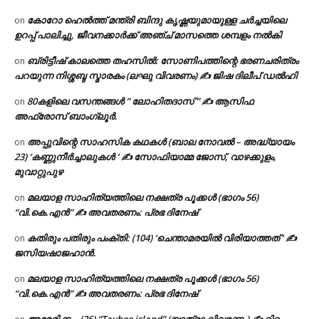
കോറോ ഹെൽത്ത് മന്ത്രി ബിന്ദു കൃഷ്ണയുമായുള്ള ചർച്ചയിലെ
on
ഉറപ്പ് പാലിച്ചു, ജീവനക്കാർക്ക് അഞ്ച് മാസത്തെ ശമ്പളം നൽകി
ബ്രിട്ടീഷ് കാലത്തെ തഹസിൽ: സോണിപത്തിന്റെ ഭരണചരിത്രം
on
പറയുന്ന നിശ്ശബ്ദ സ്മാരകം (ലഘു വിവരണം) ✍ ജിഷ ദിലീപ് ഡൽഹി
80കളിലെ വസന്തങ്ങൾ ” ലോഹിതദാസ് ” ✍ ആസിഫ
on
അഫ്രോസ് ബാംഗ്ലൂർ.
അപ്പുവിന്റെ സാഹസിക കഥകൾ (ബാല നോവൽ – അദ്ധ്യായം
on
23) ‘കണ്ണുനീർച്ചാലുകൾ ‘ ✍ സോഫിയാമ്മ ജോസ്, വാഴക്കുളം,
മുവാറ്റുപുഴ
മലയാള സാഹിത്യത്തിലെ നക്ഷത്ര പൂക്കൾ (ഭാഗം 56)
on
“വി.കെ.എൻ” ✍ അവതരണം: പ്രഭ ദിനേഷ്
കതിരും പതിരും പംക്തി: (104) ‘ചെന്താമരയിൽ വിരിയാത്തത് ‘ ✍
on
ജസിയഷാജഹാൻ.
മലയാള സാഹിത്യത്തിലെ നക്ഷത്ര പൂക്കൾ (ഭാഗം 56)
on
“വി.കെ.എൻ” ✍ അവതരണം: പ്രഭ ദിനേഷ്