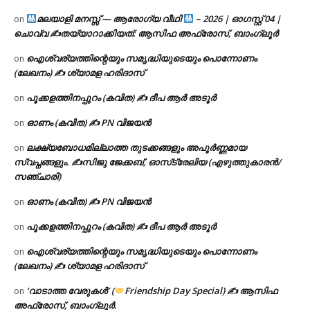
മലയാളി മനസ്സ് — ആരോഗ്യ വീഥി
– 2026 | ഓഗസ്റ്റ് 04 |
on
ചൊവ്വ ✍
തയ്യാറാക്കിയത്: ആസിഫ അഫ്രോസ്, ബാംഗ്ലൂർ
ഐശ്വര്യത്തിന്റെയും സമൃദ്ധിയുടെയും പൊന്നോണം
on
(ലേഖനം) ✍ ശ്യാമള ഹരിദാസ്
പൂക്കളത്തിനപ്പുറം (കവിത) ✍ ദീപ ആർ അടൂർ
on
ഓണം (കവിത) ✍ PN വിജയൻ
on
ലക്ഷ്യബോധമില്ലാത്ത തുടക്കങ്ങളും അപൂർണ്ണമായ
on
സ്വപ്നങ്ങളും. ✍️സിജു ജേക്കബ്, ഓസ്‌ട്രേലിയ (എഴുത്തുകാരൻ/
സഞ്ചാരി)
ഓണം (കവിത) ✍ PN വിജയൻ
on
പൂക്കളത്തിനപ്പുറം (കവിത) ✍ ദീപ ആർ അടൂർ
on
ഐശ്വര്യത്തിന്റെയും സമൃദ്ധിയുടെയും പൊന്നോണം
on
(ലേഖനം) ✍ ശ്യാമള ഹരിദാസ്
‘വാടാത്ത വേരുകൾ’ (
Friendship Day Special) ✍ ആസിഫ
on
അഫ്രോസ്, ബാംഗ്ലൂർ.