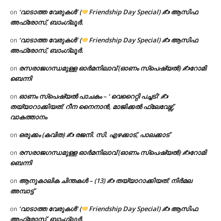
‘വാടാത്ത വേരുകൾ’ (
Friendship Day Special) ✍ ആസിഫ
on
അഫ്രോസ്, ബാംഗ്ലൂർ.
‘വാടാത്ത വേരുകൾ’ (
Friendship Day Special) ✍ ആസിഫ
on
അഫ്രോസ്, ബാംഗ്ലൂർ.
രസരാജഗന്ധമുള്ള ഓർമനിലാവ് (ഓണം സ്‌പെഷ്യൽ) ✍റോമി
on
ബെന്നി
ഓണം സ്പെഷ്യൽ പാചകം – ‘ വെറൈറ്റി പച്ചടി’ ✍
on
തയ്യാറാക്കിയത്: റീന നൈനാൻ, മാജിക്കൽ ഫ്ലേവേഴ്സ്,
വാകത്താനം
ഒരുക്കം (കവിത) ✍ രജനി. സി. എഴക്കാട്, പാലക്കാട്
on
രസരാജഗന്ധമുള്ള ഓർമനിലാവ് (ഓണം സ്‌പെഷ്യൽ) ✍റോമി
on
ബെന്നി
ആനുകാലിക ചിന്തകൾ – (13) ✍ തയ്യാറാക്കിയത്: നിർമല
on
അമ്പാട്ട്
‘വാടാത്ത വേരുകൾ’ (
Friendship Day Special) ✍ ആസിഫ
on
അഫ്രോസ്, ബാംഗ്ലൂർ.