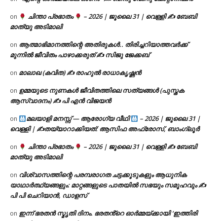
ചിന്താ പ്രഭാതം
– 2026 | ജൂലൈ 31 | വെള്ളി ✍
ബേബി
on
മാത്യു അടിമാലി
ആത്മാഭിമാനത്തിന്റെ അതിരുകൾ.. തിരിച്ചറിയാത്തവർക്ക്
on
മുന്നിൽ ജീവിതം പാഴാക്കരുത് ✍️ സിജു ജേക്കബ്
മാലാഖ (കവിത) ✍ രാഹുൽ രാധാകൃഷ്ണൻ
on
ഉമ്മയുടെ നുണകൾ ജീവിതത്തിലെ സത്യങ്ങൾ (പുസ്തക
on
ആസ്വാദനം) ✍ പി എൻ വിജയൻ
മലയാളി മനസ്സ് — ആരോഗ്യ വീഥി
– 2026 | ജൂലൈ 31 |
on
വെള്ളി | ✍
തയ്യാറാക്കിയത്: ആസിഫ അഫ്രോസ്, ബാംഗ്ലൂർ
ചിന്താ പ്രഭാതം
– 2026 | ജൂലൈ 31 | വെള്ളി ✍
ബേബി
on
മാത്യു അടിമാലി
വിശ്വാസത്തിന്റെ പരമ്പരാഗത ചട്ടക്കൂടുകളും ആധുനിക
on
യാഥാർത്ഥ്യങ്ങളും: മാറ്റങ്ങളുടെ പാതയിൽ സഭയും സമൂഹവും ✍
പി പി ചെറിയാൻ, ഡാളസ്
ഇന്ന് ഭരതൻ സ്മൃതി ദിനം. ഭരതൻ്റെ ഓർമ്മയ്ക്കായി ‘ഇത്തിരി
on