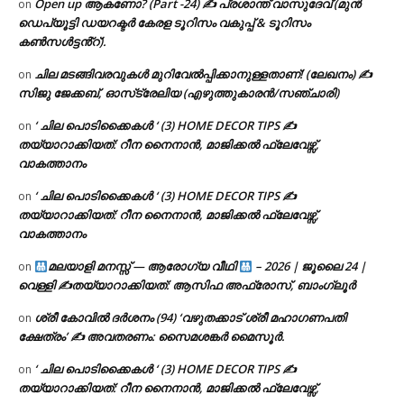
Open up ആകണോ? (Part -24) ✍ പ്രശാന്ത് വാസുദേവ് (മുൻ
on
ഡെപ്യൂട്ടി ഡയറക്ടർ കേരള ടൂറിസം വകുപ്പ് & ടൂറിസം
കൺസൾട്ടൻ്റ്).
ചില മടങ്ങിവരവുകൾ മുറിവേൽപ്പിക്കാനുള്ളതാണ്! (ലേഖനം) ✍️
on
സിജു ജേക്കബ്, ഓസ്‌ട്രേലിയ (എഴുത്തുകാരൻ/സഞ്ചാരി)
‘ ചില പൊടിക്കൈകൾ ‘ (3) HOME DECOR TIPS ✍
on
തയ്യാറാക്കിയത്: റീന നൈനാൻ, മാജിക്കൽ ഫ്ലേവേഴ്സ്,
വാകത്താനം
‘ ചില പൊടിക്കൈകൾ ‘ (3) HOME DECOR TIPS ✍
on
തയ്യാറാക്കിയത്: റീന നൈനാൻ, മാജിക്കൽ ഫ്ലേവേഴ്സ്,
വാകത്താനം
മലയാളി മനസ്സ് — ആരോഗ്യ വീഥി
– 2026 | ജൂലൈ 24 |
on
വെള്ളി ✍
തയ്യാറാക്കിയത്: ആസിഫ അഫ്രോസ്, ബാംഗ്ലൂർ
ശ്രീ കോവിൽ ദർശനം (94) ‘വഴുതക്കാട് ശ്രീ മഹാഗണപതി
on
ക്ഷേത്രം’ ✍ അവതരണം: സൈമശങ്കർ മൈസൂർ.
‘ ചില പൊടിക്കൈകൾ ‘ (3) HOME DECOR TIPS ✍
on
തയ്യാറാക്കിയത്: റീന നൈനാൻ, മാജിക്കൽ ഫ്ലേവേഴ്സ്,