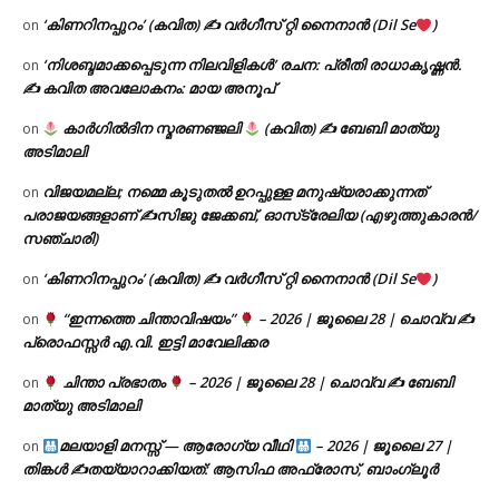
‘കിണറിനപ്പുറം’ (കവിത) ✍ വർഗീസ് റ്റി നൈനാൻ (Dil Se
)
on
‘നിശബ്ദമാക്കപ്പെടുന്ന നിലവിളികൾ’ രചന: പ്രീതി രാധാകൃഷ്ണൻ.
on
✍ കവിത അവലോകനം: മായ അനൂപ്
കാർഗിൽദിന സ്മരണഞ്ജലി
(കവിത) ✍ ബേബി മാത്യു
on
അടിമാലി
വിജയമല്ല; നമ്മെ കൂടുതൽ ഉറപ്പുള്ള മനുഷ്യരാക്കുന്നത്
on
പരാജയങ്ങളാണ് ✍️സിജു ജേക്കബ്, ഓസ്‌ട്രേലിയ (എഴുത്തുകാരൻ/
സഞ്ചാരി)
‘കിണറിനപ്പുറം’ (കവിത) ✍ വർഗീസ് റ്റി നൈനാൻ (Dil Se
)
on
“ഇന്നത്തെ ചിന്താവിഷയം”
– 2026 | ജൂലൈ 28 | ചൊവ്വ ✍
on
പ്രൊഫസ്സർ എ.വി. ഇട്ടി മാവേലിക്കര
ചിന്താ പ്രഭാതം
– 2026 | ജൂലൈ 28 | ചൊവ്വ ✍
ബേബി
on
മാത്യു അടിമാലി
മലയാളി മനസ്സ് — ആരോഗ്യ വീഥി
– 2026 | ജൂലൈ 27 |
on
തിങ്കൾ ✍
തയ്യാറാക്കിയത്: ആസിഫ അഫ്രോസ്, ബാംഗ്ലൂർ