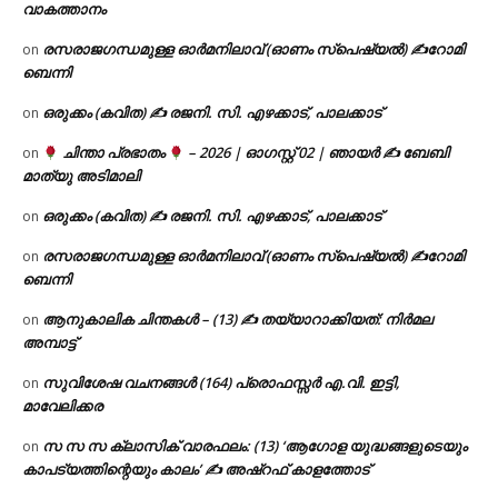
വാകത്താനം
രസരാജഗന്ധമുള്ള ഓർമനിലാവ് (ഓണം സ്‌പെഷ്യൽ) ✍റോമി
on
ബെന്നി
ഒരുക്കം (കവിത) ✍ രജനി. സി. എഴക്കാട്, പാലക്കാട്
on
ചിന്താ പ്രഭാതം
– 2026 | ഓഗസ്റ്റ് 02 | ഞായർ ✍
ബേബി
on
മാത്യു അടിമാലി
ഒരുക്കം (കവിത) ✍ രജനി. സി. എഴക്കാട്, പാലക്കാട്
on
രസരാജഗന്ധമുള്ള ഓർമനിലാവ് (ഓണം സ്‌പെഷ്യൽ) ✍റോമി
on
ബെന്നി
ആനുകാലിക ചിന്തകൾ – (13) ✍ തയ്യാറാക്കിയത്: നിർമല
on
അമ്പാട്ട്
സുവിശേഷ വചനങ്ങൾ (164) പ്രൊഫസ്സർ എ.വി. ഇട്ടി,
on
മാവേലിക്കര
സ സ സ ക്ലാസിക് വാരഫലം: (13) ‘ആഗോള യുദ്ധങ്ങളുടെയും
on
കാപട്യത്തിന്റെയും കാലം’ ✍ അഷ്റഫ് കാളത്തോട്