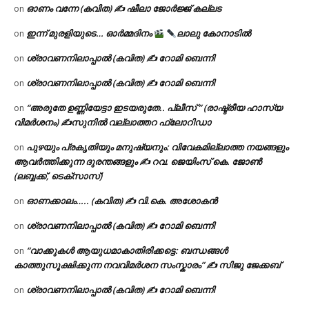
ഓണം വന്നേ (കവിത) ✍ ഷീലാ ജോർജ്ജ് കല്ലട
on
ഇന്ന് മുരളിയുടെ… ഓർമ്മദിനം
ലാലു കോനാടിൽ
on
ശ്രാവണനിലാപ്പാൽ (കവിത) ✍ റോമി ബെന്നി
on
ശ്രാവണനിലാപ്പാൽ (കവിത) ✍ റോമി ബെന്നി
on
“അരുതേ ഉണ്ണിയേട്ടാ ഇടയരുതേ.. പ്ലീസ് ” (രാഷ്ട്രീയ ഹാസ്യ
on
വിമർശനം) ✍സുനിൽ വല്ലാത്തറ ഫ്ലോറിഡാ
പുഴയും പ്രകൃതിയും മനുഷ്യനും: വിവേകമില്ലാത്ത നയങ്ങളും
on
ആവർത്തിക്കുന്ന ദുരന്തങ്ങളും ✍ റവ. ജെയിംസ് കെ. ജോൺ
(ലബ്ബക്ക്, ടെക്സാസ്)
ഓണക്കാലം….. (കവിത) ✍ വി.കെ. അശോകൻ
on
ശ്രാവണനിലാപ്പാൽ (കവിത) ✍ റോമി ബെന്നി
on
“വാക്കുകൾ ആയുധമാകാതിരിക്കട്ടെ: ബന്ധങ്ങൾ
on
കാത്തുസൂക്ഷിക്കുന്ന നവവിമർശന സംസ്കാരം” ✍️ സിജു ജേക്കബ്
ശ്രാവണനിലാപ്പാൽ (കവിത) ✍ റോമി ബെന്നി
on