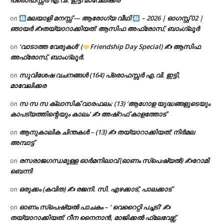
പ്രൊഫസ്സർ എ.വി. ഇട്ടി മാവേലിക്കര
മലയാളി മനസ്സ് — ആരോഗ്യ വീഥി
– 2026 | ഓഗസ്റ്റ് 02 |
on
ഞായർ ✍
തയ്യാറാക്കിയത്: ആസിഫ അഫ്രോസ്, ബാംഗ്ലൂർ
‘വാടാത്ത വേരുകൾ’ (
Friendship Day Special) ✍ ആസിഫ
on
അഫ്രോസ്, ബാംഗ്ലൂർ.
സുവിശേഷ വചനങ്ങൾ (164) പ്രൊഫസ്സർ എ.വി. ഇട്ടി,
on
മാവേലിക്കര
സ സ സ ക്ലാസിക് വാരഫലം: (13) ‘ആഗോള യുദ്ധങ്ങളുടെയും
on
കാപട്യത്തിന്റെയും കാലം’ ✍ അഷ്റഫ് കാളത്തോട്
ആനുകാലിക ചിന്തകൾ – (13) ✍ തയ്യാറാക്കിയത്: നിർമല
on
അമ്പാട്ട്
രസരാജഗന്ധമുള്ള ഓർമനിലാവ് (ഓണം സ്‌പെഷ്യൽ) ✍റോമി
on
ബെന്നി
ഒരുക്കം (കവിത) ✍ രജനി. സി. എഴക്കാട്, പാലക്കാട്
on
ഓണം സ്പെഷ്യൽ പാചകം – ‘ വെറൈറ്റി പച്ചടി’ ✍
on
തയ്യാറാക്കിയത്: റീന നൈനാൻ, മാജിക്കൽ ഫ്ലേവേഴ്സ്,