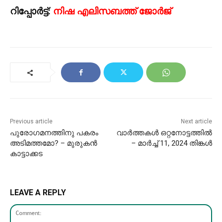
റിപ്പോർട്ട്:
നി
ഷ
എലിസബത്ത് ജോർജ്
Previous article
Next article
പുരോഗമനത്തിനു പകരം
വാർത്തകൾ ഒറ്റനോട്ടത്തിൽ
അടിമത്തമോ? – മുരുകൻ
– മാർച്ച് 11, 2024 തിങ്കൾ
കാട്ടാക്കട
LEAVE A REPLY