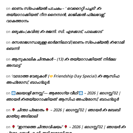
ഓണം സ്പെഷ്യൽ പാചകം – ‘ വെറൈറ്റി പച്ചടി’ ✍
on
തയ്യാറാക്കിയത്: റീന നൈനാൻ, മാജിക്കൽ ഫ്ലേവേഴ്സ്,
വാകത്താനം
ഒരുക്കം (കവിത) ✍ രജനി. സി. എഴക്കാട്, പാലക്കാട്
on
രസരാജഗന്ധമുള്ള ഓർമനിലാവ് (ഓണം സ്‌പെഷ്യൽ) ✍റോമി
on
ബെന്നി
ആനുകാലിക ചിന്തകൾ – (13) ✍ തയ്യാറാക്കിയത്: നിർമല
on
അമ്പാട്ട്
‘വാടാത്ത വേരുകൾ’ (
Friendship Day Special) ✍ ആസിഫ
on
അഫ്രോസ്, ബാംഗ്ലൂർ.
മലയാളി മനസ്സ് — ആരോഗ്യ വീഥി
– 2026 | ഓഗസ്റ്റ് 02 |
on
ഞായർ ✍
തയ്യാറാക്കിയത്: ആസിഫ അഫ്രോസ്, ബാംഗ്ലൂർ
ചിന്താ പ്രഭാതം
– 2026 | ഓഗസ്റ്റ് 02 | ഞായർ ✍
ബേബി
on
മാത്യു അടിമാലി
“ഇന്നത്തെ ചിന്താവിഷയം”
– 2026 | ഓഗസ്റ്റ് 02 | ഞായർ ✍
on