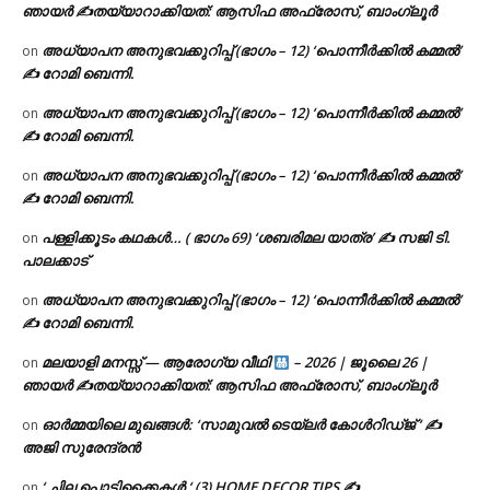
ഞായർ ✍
തയ്യാറാക്കിയത്: ആസിഫ അഫ്രോസ്, ബാംഗ്ലൂർ
അധ്യാപന അനുഭവക്കുറിപ്പ് (ഭാഗം – 12) ‘പൊന്നീർക്കിൽ കമ്മൽ’
on
✍ റോമി ബെന്നി.
അധ്യാപന അനുഭവക്കുറിപ്പ് (ഭാഗം – 12) ‘പൊന്നീർക്കിൽ കമ്മൽ’
on
✍ റോമി ബെന്നി.
അധ്യാപന അനുഭവക്കുറിപ്പ് (ഭാഗം – 12) ‘പൊന്നീർക്കിൽ കമ്മൽ’
on
✍ റോമി ബെന്നി.
പള്ളിക്കൂടം കഥകൾ… ( ഭാഗം 69) ‘ശബരിമല യാത്ര’ ✍ സജി ടി.
on
പാലക്കാട്
അധ്യാപന അനുഭവക്കുറിപ്പ് (ഭാഗം – 12) ‘പൊന്നീർക്കിൽ കമ്മൽ’
on
✍ റോമി ബെന്നി.
മലയാളി മനസ്സ് — ആരോഗ്യ വീഥി
– 2026 | ജൂലൈ 26 |
on
ഞായർ ✍
തയ്യാറാക്കിയത്: ആസിഫ അഫ്രോസ്, ബാംഗ്ലൂർ
ഓർമ്മയിലെ മുഖങ്ങൾ: ‘സാമുവൽ ടെയ്ലർ കോൾറിഡ്ജ് ‘ ✍
on
അജി സുരേന്ദ്രൻ
‘ ചില പൊടിക്കൈകൾ ‘ (3) HOME DECOR TIPS ✍
on