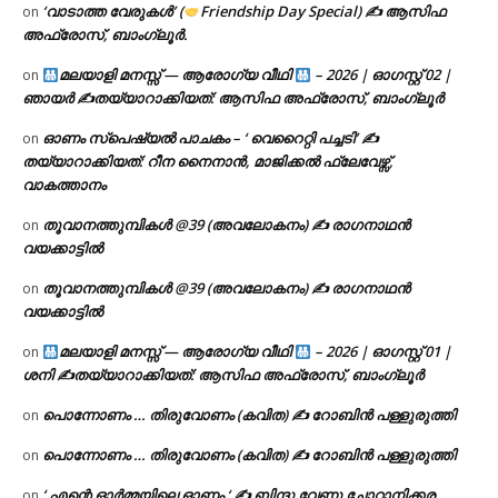
‘വാടാത്ത വേരുകൾ’ (
Friendship Day Special) ✍ ആസിഫ
on
അഫ്രോസ്, ബാംഗ്ലൂർ.
മലയാളി മനസ്സ് — ആരോഗ്യ വീഥി
– 2026 | ഓഗസ്റ്റ് 02 |
on
ഞായർ ✍
തയ്യാറാക്കിയത്: ആസിഫ അഫ്രോസ്, ബാംഗ്ലൂർ
ഓണം സ്പെഷ്യൽ പാചകം – ‘ വെറൈറ്റി പച്ചടി’ ✍
on
തയ്യാറാക്കിയത്: റീന നൈനാൻ, മാജിക്കൽ ഫ്ലേവേഴ്സ്,
വാകത്താനം
തൂവാനത്തുമ്പികൾ @39 (അവലോകനം) ✍ രാഗനാഥൻ
on
വയക്കാട്ടിൽ
തൂവാനത്തുമ്പികൾ @39 (അവലോകനം) ✍ രാഗനാഥൻ
on
വയക്കാട്ടിൽ
മലയാളി മനസ്സ് — ആരോഗ്യ വീഥി
– 2026 | ഓഗസ്റ്റ് 01 |
on
ശനി ✍
തയ്യാറാക്കിയത്: ആസിഫ അഫ്രോസ്, ബാംഗ്ലൂർ
പൊന്നോണം … തിരുവോണം (കവിത) ✍ റോബിൻ പള്ളുരുത്തി
on
പൊന്നോണം … തിരുവോണം (കവിത) ✍ റോബിൻ പള്ളുരുത്തി
on
‘ എന്റെ ഓർമ്മയിലെ ഓണം ‘ ✍ ബിന്ദു വേണു ചോറ്റാനിക്കര
on