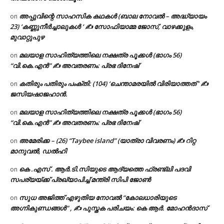
അപ്പുവിന്റെ സാഹസിക കഥകൾ (ബാല നോവൽ – അദ്ധ്യായം
on
23) ‘കണ്ണുനീർച്ചാലുകൾ ‘ ✍ സോഫിയാമ്മ ജോസ്, വാഴക്കുളം,
മുവാറ്റുപുഴ
മലയാള സാഹിത്യത്തിലെ നക്ഷത്ര പൂക്കൾ (ഭാഗം 56)
on
“വി.കെ.എൻ” ✍ അവതരണം: പ്രഭ ദിനേഷ്
കതിരും പതിരും പംക്തി: (104) ‘ചെന്താമരയിൽ വിരിയാത്തത് ‘ ✍
on
ജസിയഷാജഹാൻ.
മലയാള സാഹിത്യത്തിലെ നക്ഷത്ര പൂക്കൾ (ഭാഗം 56)
on
“വി.കെ.എൻ” ✍ അവതരണം: പ്രഭ ദിനേഷ്
അമേരിക്ക – (26) “Taybee island” (യാത്രാ വിവരണം) ✍ റിറ്റ
on
മാനുവൽ, ഡൽഹി
കെ .എസ് . ആർ.ടി.സിയുടെ ആദ്യത്തെ ഫ്രണ്ട്ലി പദവി
on
സപര്യയ്ക്ക് പ്രഖ്യാപിച്ച് മന്ത്രി സിപി ജോൺ
സുധ അജിത്ത് എഴുതിയ നോവൽ “കോലധാരിയുടെ
on
അഗ്നികുണ്ഡങ്ങള്‍” , ✍ പുസ്തക പരിചയം: കെ ആർ. മോഹൻദാസ്