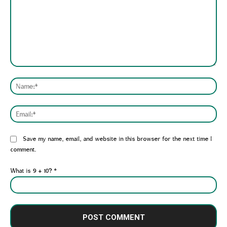
Comment:
Nam
Emai
Website:
Save my name, email, and website in this browser for the next time I
comment.
What is 9 + 10?
*