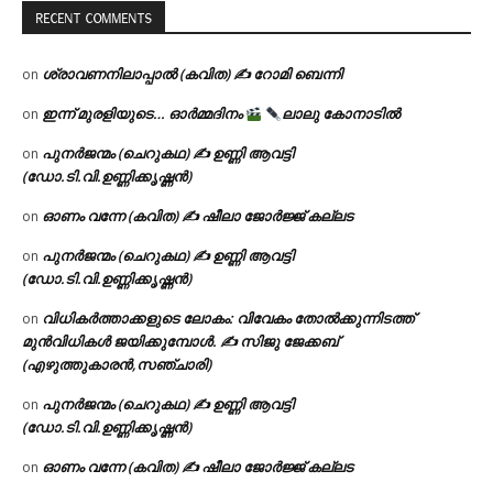
RECENT COMMENTS
ശ്രാവണനിലാപ്പാൽ (കവിത) ✍ റോമി ബെന്നി
on
ഇന്ന് മുരളിയുടെ… ഓർമ്മദിനം
ലാലു കോനാടിൽ
on
പുനർജന്മം (ചെറുകഥ) ✍ ഉണ്ണി ആവട്ടി
on
(ഡോ.ടി.വി.ഉണ്ണിക്കൃഷ്ണൻ)
ഓണം വന്നേ (കവിത) ✍ ഷീലാ ജോർജ്ജ് കല്ലട
on
പുനർജന്മം (ചെറുകഥ) ✍ ഉണ്ണി ആവട്ടി
on
(ഡോ.ടി.വി.ഉണ്ണിക്കൃഷ്ണൻ)
വിധികർത്താക്കളുടെ ലോകം: വിവേകം തോൽക്കുന്നിടത്ത്
on
മുൻവിധികൾ ജയിക്കുമ്പോൾ. ✍️ സിജു ജേക്കബ്
(എഴുത്തുകാരൻ,സഞ്ചാരി)
പുനർജന്മം (ചെറുകഥ) ✍ ഉണ്ണി ആവട്ടി
on
(ഡോ.ടി.വി.ഉണ്ണിക്കൃഷ്ണൻ)
ഓണം വന്നേ (കവിത) ✍ ഷീലാ ജോർജ്ജ് കല്ലട
on