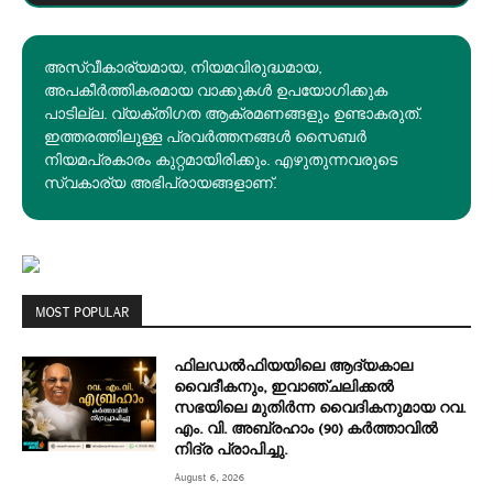
അസ്വീകാര്യമായ, നിയമവിരുദ്ധമായ,
അപകീര്‍ത്തികരമായ വാക്കുകൾ ഉപയോഗിക്കുക
പാടില്ല. വ്യക്തിഗത ആക്രമണങ്ങളും ഉണ്ടാകരുത്.
ഇത്തരത്തിലുള്ള പ്രവർത്തനങ്ങൾ സൈബർ
നിയമപ്രകാരം കുറ്റമായിരിക്കും. എഴുതുന്നവരുടെ
സ്വകാര്യ അഭിപ്രായങ്ങളാണ്.
MOST POPULAR
ഫിലഡൽഫിയയിലെ ആദ്യകാല
വൈദീകനും, ഇവാഞ്ചലിക്കൽ
സഭയിലെ മുതിർന്ന വൈദികനുമായ റവ.
എം. വി. അബ്രഹാം (90) കർത്താവിൽ
നിദ്ര പ്രാപിച്ചു.
August 6, 2026