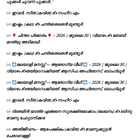
പൂക്കൾ ചുവന്ന പൂക്കൾ..’
ഇവൾ, സീത (കവിത) ✍ സഹീറ എം
on
ഇഷ്ടം. (കഥ) ✍ ചന്ദ്രശേഖരൻ മുണ്ടൂർ
on
ചിന്താ പ്രഭാതം
– 2026 | ജൂലൈ 30 | വ്യാഴം ✍
ബേബി
on
മാത്യു അടിമാലി
ഇഷ്ടം. (കഥ) ✍ ചന്ദ്രശേഖരൻ മുണ്ടൂർ
on
മലയാളി മനസ്സ് — ആരോഗ്യ വീഥി
– 2026 | ജൂലൈ 30 |
on
വ്യാഴം ✍
തയ്യാറാക്കിയത്: ആസിഫ അഫ്രോസ്, ബാംഗ്ലൂർ
മലയാളി മനസ്സ് — ആരോഗ്യ വീഥി
– 2026 | ജൂലൈ 30 |
on
വ്യാഴം ✍
തയ്യാറാക്കിയത്: ആസിഫ അഫ്രോസ്, ബാംഗ്ലൂർ
ഇവൾ, സീത (കവിത) ✍ സഹീറ എം
on
ട്രെയിൻ യാത്ര എങ്ങനെ സുരക്ഷിതമാക്കാം (ലേഖനം) ✍ ബിന്ദു
on
വേണു ചോറ്റാനിക്കര
അതിജീവനം – ആപേക്ഷികം (കവിത) ✍ വേണുക്കുട്ടൻ
on
ചേരാവെള്ളി