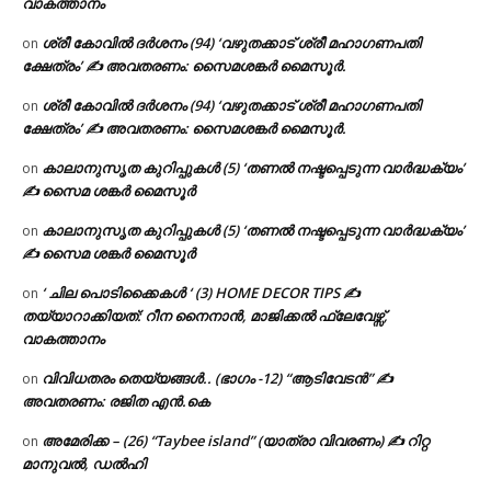
വാകത്താനം
ശ്രീ കോവിൽ ദർശനം (94) ‘വഴുതക്കാട് ശ്രീ മഹാഗണപതി
on
ക്ഷേത്രം’ ✍ അവതരണം: സൈമശങ്കർ മൈസൂർ.
ശ്രീ കോവിൽ ദർശനം (94) ‘വഴുതക്കാട് ശ്രീ മഹാഗണപതി
on
ക്ഷേത്രം’ ✍ അവതരണം: സൈമശങ്കർ മൈസൂർ.
കാലാനുസൃത കുറിപ്പുകൾ (5) ‘തണൽ നഷ്ടപ്പെടുന്ന വാർദ്ധക്യം’
on
✍ സൈമ ശങ്കർ മൈസൂർ
കാലാനുസൃത കുറിപ്പുകൾ (5) ‘തണൽ നഷ്ടപ്പെടുന്ന വാർദ്ധക്യം’
on
✍ സൈമ ശങ്കർ മൈസൂർ
‘ ചില പൊടിക്കൈകൾ ‘ (3) HOME DECOR TIPS ✍
on
തയ്യാറാക്കിയത്: റീന നൈനാൻ, മാജിക്കൽ ഫ്ലേവേഴ്സ്,
വാകത്താനം
വിവിധതരം തെയ്യങ്ങൾ.. (ഭാഗം -12) “ആടിവേടൻ” ✍
on
അവതരണം: രജിത എൻ.കെ
അമേരിക്ക – (26) “Taybee island” (യാത്രാ വിവരണം) ✍ റിറ്റ
on
മാനുവൽ, ഡൽഹി