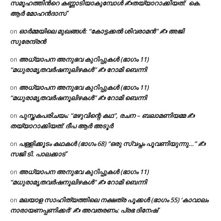
സമൂഹത്തിന്‍റെ കണ്ണാടിയാകുമ്പോൾ ✍തയ്യാറാക്കിയത്: കെ.
ആര്‍ മോഹന്‍ദാസ്
ഓർമ്മയിലെ മുഖങ്ങൾ: “കോട്ടക്കൽ ശിവരാമൻ” ✍ അജി
on
സുരേന്ദ്രൻ
അധ്യാപന അനുഭവ കുറിപ്പുകൾ (ഭാഗം 11)
on
“മധുരാമൃതവർഷനൂലിഴകൾ” ✍ റോമി ബെന്നി
അധ്യാപന അനുഭവ കുറിപ്പുകൾ (ഭാഗം 11)
on
“മധുരാമൃതവർഷനൂലിഴകൾ” ✍ റോമി ബെന്നി
പുസ്തകപരിചയം: “മഴുവിന്റെ കഥ”, രചന – ബലാമണിയമ്മ ✍
on
തയ്യാറാക്കിയത്: ദീപ ആർ അടൂർ
പള്ളിക്കൂടം കഥകൾ (ഭാഗം 68) “ഒരു സ്വപ്നം പൂവണിയുന്നു…” ✍
on
സജി ടി. പാലക്കാട്
അധ്യാപന അനുഭവ കുറിപ്പുകൾ (ഭാഗം 11)
on
“മധുരാമൃതവർഷനൂലിഴകൾ” ✍ റോമി ബെന്നി
മലയാള സാഹിത്യത്തിലെ നക്ഷത്ര പൂക്കൾ (ഭാഗം 55) ‘കാവാലം
on
നാരായണപ്പണിക്കർ’ ✍ അവതരണം: പ്രഭ ദിനേഷ്