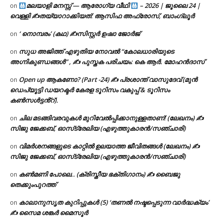
മലയാളി മനസ്സ് — ആരോഗ്യ വീഥി
– 2026 | ജൂലൈ 24 |
on
വെള്ളി ✍
തയ്യാറാക്കിയത്: ആസിഫ അഫ്രോസ്, ബാംഗ്ലൂർ
‘ നൊമ്പരം’ (കഥ) ✍സിസ്റ്റർ ഉഷാ ജോർജ്
on
സുധ അജിത്ത് എഴുതിയ നോവൽ “കോലധാരിയുടെ
on
അഗ്നികുണ്ഡങ്ങള്‍” , ✍ പുസ്തക പരിചയം: കെ ആർ. മോഹൻദാസ്
Open up ആകണോ? (Part -24) ✍ പ്രശാന്ത് വാസുദേവ് (മുൻ
on
ഡെപ്യൂട്ടി ഡയറക്ടർ കേരള ടൂറിസം വകുപ്പ് & ടൂറിസം
കൺസൾട്ടൻ്റ്).
ചില മടങ്ങിവരവുകൾ മുറിവേൽപ്പിക്കാനുള്ളതാണ്! (ലേഖനം) ✍️
on
സിജു ജേക്കബ്, ഓസ്‌ട്രേലിയ (എഴുത്തുകാരൻ/സഞ്ചാരി)
വിമർശനങ്ങളുടെ കാറ്റിൽ ഉലയാത്ത ജീവിതങ്ങൾ (ലേഖനം) ✍️
on
സിജു ജേക്കബ്, ഓസ്‌ട്രേലിയ (എഴുത്തുകാരൻ/സഞ്ചാരി)
കൺമണി പോലെ.. (ക്രിസ്തീയ ഭക്തിഗാനം) ✍ ബൈജു
on
തെക്കുംപുറത്ത്
കാലാനുസൃത കുറിപ്പുകൾ (5) ‘തണൽ നഷ്ടപ്പെടുന്ന വാർദ്ധക്യം’
on
✍ സൈമ ശങ്കർ മൈസൂർ