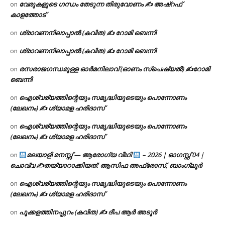
വേരുകളുടെ ഗന്ധം തേടുന്ന തിരുവോണം ✍ അഷ്റഫ്
on
കാളത്തോട്
ശ്രാവണനിലാപ്പാൽ (കവിത) ✍ റോമി ബെന്നി
on
ശ്രാവണനിലാപ്പാൽ (കവിത) ✍ റോമി ബെന്നി
on
രസരാജഗന്ധമുള്ള ഓർമനിലാവ് (ഓണം സ്‌പെഷ്യൽ) ✍റോമി
on
ബെന്നി
ഐശ്വര്യത്തിന്റെയും സമൃദ്ധിയുടെയും പൊന്നോണം
on
(ലേഖനം) ✍ ശ്യാമള ഹരിദാസ്
ഐശ്വര്യത്തിന്റെയും സമൃദ്ധിയുടെയും പൊന്നോണം
on
(ലേഖനം) ✍ ശ്യാമള ഹരിദാസ്
മലയാളി മനസ്സ് — ആരോഗ്യ വീഥി
– 2026 | ഓഗസ്റ്റ് 04 |
on
ചൊവ്വ ✍
തയ്യാറാക്കിയത്: ആസിഫ അഫ്രോസ്, ബാംഗ്ലൂർ
ഐശ്വര്യത്തിന്റെയും സമൃദ്ധിയുടെയും പൊന്നോണം
on
(ലേഖനം) ✍ ശ്യാമള ഹരിദാസ്
പൂക്കളത്തിനപ്പുറം (കവിത) ✍ ദീപ ആർ അടൂർ
on