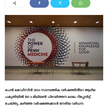
പെൻ മെഡിസിൻ 2024 സാമ്പത്തിക വർഷത്തിൻ്റെ ആദ്യ
പകുതിയിൽ $117.4 മില്യൺ പ്രവർത്തന ലാഭം റിപ്പോർട്ട്
ചെയ്തു, കഴിഞ്ഞ വർഷത്തേക്കാൾ നേരിയ വർധന.