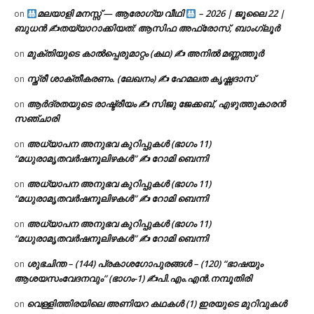
മലയാളി മനസ്സ് — ആരോഗ്യ വീഥി
– 2026 | ജൂലൈ 22 |
on
ബുധൻ ✍
തയ്യാറാക്കിയത്: ആസിഫ അഫ്രോസ്, ബാംഗ്ലൂർ
മുക്തിയുടെ കാൽപ്പെരുമാറ്റം (കഥ) ✍ അനിൽ മണ്ണത്തൂർ
on
സ്ത്രീ ശാക്തീകരണം. (ലേഖനം) ✍ ഹേമലത കൃഷ്ണദാസ്
on
ആർദ്രതയുടെ രാഷ്ട്രീയം ✍️ സിജു ജേക്കബ്, എഴുത്തുകാരൻ
on
സഞ്ചാരി
അധ്യാപന അനുഭവ കുറിപ്പുകൾ (ഭാഗം 11)
on
“മധുരാമൃതവർഷനൂലിഴകൾ” ✍ റോമി ബെന്നി
അധ്യാപന അനുഭവ കുറിപ്പുകൾ (ഭാഗം 11)
on
“മധുരാമൃതവർഷനൂലിഴകൾ” ✍ റോമി ബെന്നി
അധ്യാപന അനുഭവ കുറിപ്പുകൾ (ഭാഗം 11)
on
“മധുരാമൃതവർഷനൂലിഴകൾ” ✍ റോമി ബെന്നി
ശുഭചിന്ത – (144) പ്രകാശഗോപുരങ്ങൾ – (120) “ഭാഷയും
on
ആശയസംവേദനവും” (ഭാഗം-1) ✍പി.എം.എൻ.നമ്പൂതിരി
വെള്ളിത്തിരയിലെ അണിയറ കഥകൾ (1) ഇരയുടെ മുറിവുകൾ
on