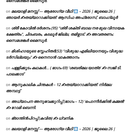
സൈമശങ്കർ മൈസൂർ.
മലയാളി മനസ്സ് — ആരോഗ്യ വീഥി
– 2026 | ജൂലൈ 26 |
on
ഞായർ ✍
തയ്യാറാക്കിയത്: ആസിഫ അഫ്രോസ്, ബാംഗ്ലൂർ
ശ്രീ കോവിൽ ദർശനം (95) “ശ്രീ ശക്തി ബാല നര മുഖ വിനായക
on
ക്ഷേത്രം”, ചിദംബരം, കടലൂർ ജില്ല, തമിഴ്നാട്. ✍ അവതരണം:
സൈമശങ്കർ മൈസൂർ.
മിശിഹായുടെ സ്നേഹിതർ(53) “വിശുദ്ധ എമിലിയാനയും വിശുദ്ധ
on
ടര്‍സില്ലയും” ✍ നൈനാൻ വാകത്താനം
പള്ളിക്കൂടം കഥകൾ… ( ഭാഗം 69) ‘ശബരിമല യാത്ര’ ✍ സജി ടി.
on
പാലക്കാട്
ആനുകാലിക ചിന്തകൾ – 12 ✍തയ്യാറാക്കിയത്: നിർമല
on
അമ്പാട്ട്
അധ്യാപന അനുഭവക്കുറിപ്പ് (ഭാഗം – 12) ‘പൊന്നീർക്കിൽ കമ്മൽ’
on
✍ റോമി ബെന്നി.
ഭ്രാന്തിൻപിറപ്പ് (കവിത) ✍ ധ്വനിക
on
മലയാളി മനസ്സ് — ആരോഗ്യ വീഥി
– 2026 | ജൂലൈ 26 |
on