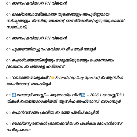
ഓണം (കവിത) ✍ PN വിജയൻ
on
ലക്ഷ്യബോധമില്ലാത്ത തുടക്കങ്ങളും അപൂർണ്ണമായ
on
സ്വപ്നങ്ങളും. ✍️സിജു ജേക്കബ്, ഓസ്‌ട്രേലിയ (എഴുത്തുകാരൻ/
സഞ്ചാരി)
ഓണം (കവിത) ✍ PN വിജയൻ
on
പൂക്കളത്തിനപ്പുറം (കവിത) ✍ ദീപ ആർ അടൂർ
on
ഐശ്വര്യത്തിന്റെയും സമൃദ്ധിയുടെയും പൊന്നോണം
on
(ലേഖനം) ✍ ശ്യാമള ഹരിദാസ്
‘വാടാത്ത വേരുകൾ’ (
Friendship Day Special) ✍ ആസിഫ
on
അഫ്രോസ്, ബാംഗ്ലൂർ.
മലയാളി മനസ്സ് — ആരോഗ്യ വീഥി
– 2026 | ഓഗസ്റ്റ് 03 |
on
തിങ്കൾ ✍
തയ്യാറാക്കിയത്: ആസിഫ അഫ്രോസ്, ബാംഗ്ലൂർ
പൊൻവസന്തം (കവിത) ✍ രമ്യ പ്രദീപ് കാപ്പിൽ
on
ബാല്യസ്മരണകൾ (ഓണക്കവിത) ✍ ശശികല മോഹൻദാസ്,
on
നവിമുംബൈ