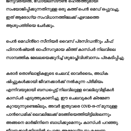
ജനുവരിയിൽ, ഡോയ്‌ലസ്‌ടൗൺ ഹെൽത്തുമായി
സംയോജിപ്പിക്കുന്നതിനുള്ള ഒരു കത്ത് പെൻ മെഡ് ഒപ്പുവച്ചു,
ഇത് ആരോഗ്യ സംവിധാനത്തിലേക്ക് ഏഴാമത്തെ
ആശുപത്രിയെ ചേർക്കും.
പെൻ മെഡിൻ്റെ സീനിയർ വൈസ് പ്രസിഡൻ്റും ചീഫ്
ഫിനാൻഷ്യൽ ഓഫീസറുമായ കീത്ത് കാസ്‌പർ നിലവിലെ
സാമ്പത്തിക മേഖലയെക്കുറിച്ച് ശുഭാപ്തിവിശ്വാസം പ്രകടിപ്പിച്ചു.
കരാർ തൊഴിലാളികളുടെ ചെലവ്, ഓവർടൈം, അധിക
ഷിഫ്റ്റുകൾക്കായി ജീവനക്കാർക്ക് നൽകുന്ന പ്രീമിയം
എന്നിവയുമായി ബന്ധപ്പെട്ട് നിലവിലുള്ള വെല്ലുവിളികൾ
കാസ്പർ എടുത്തുകാണിച്ചു. ഈ ചെലവുകൾ ക്രമേണ
കുറയുന്നുണ്ടെങ്കിലും, അവർ ഇതുവരെ COVID-19-ന് മുമ്പുള്ള
പാൻഡെമിക് ലെവലിലേക്ക് മടങ്ങിയെത്തിയിട്ടില്ലെന്നും
അങ്ങനെ മാർജിനിനെ ബാധിക്കുമെന്നും കാസ്‌പർ പറഞ്ഞു.