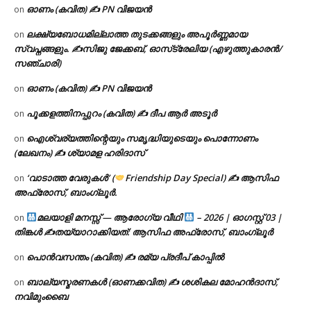
ഓണം (കവിത) ✍ PN വിജയൻ
on
ലക്ഷ്യബോധമില്ലാത്ത തുടക്കങ്ങളും അപൂർണ്ണമായ
on
സ്വപ്നങ്ങളും. ✍️സിജു ജേക്കബ്, ഓസ്‌ട്രേലിയ (എഴുത്തുകാരൻ/
സഞ്ചാരി)
ഓണം (കവിത) ✍ PN വിജയൻ
on
പൂക്കളത്തിനപ്പുറം (കവിത) ✍ ദീപ ആർ അടൂർ
on
ഐശ്വര്യത്തിന്റെയും സമൃദ്ധിയുടെയും പൊന്നോണം
on
(ലേഖനം) ✍ ശ്യാമള ഹരിദാസ്
‘വാടാത്ത വേരുകൾ’ (
Friendship Day Special) ✍ ആസിഫ
on
അഫ്രോസ്, ബാംഗ്ലൂർ.
മലയാളി മനസ്സ് — ആരോഗ്യ വീഥി
– 2026 | ഓഗസ്റ്റ് 03 |
on
തിങ്കൾ ✍
തയ്യാറാക്കിയത്: ആസിഫ അഫ്രോസ്, ബാംഗ്ലൂർ
പൊൻവസന്തം (കവിത) ✍ രമ്യ പ്രദീപ് കാപ്പിൽ
on
ബാല്യസ്മരണകൾ (ഓണക്കവിത) ✍ ശശികല മോഹൻദാസ്,
on
നവിമുംബൈ