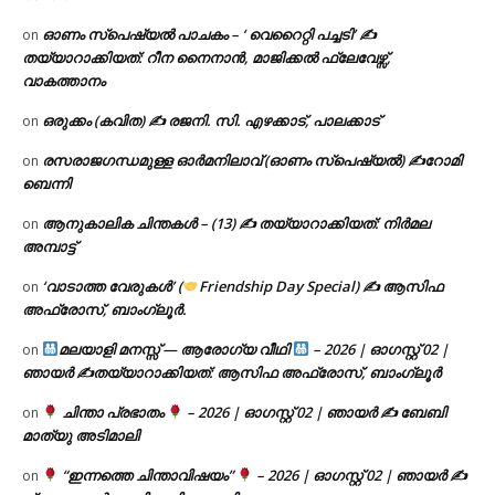
ഓണം സ്പെഷ്യൽ പാചകം – ‘ വെറൈറ്റി പച്ചടി’ ✍
on
തയ്യാറാക്കിയത്: റീന നൈനാൻ, മാജിക്കൽ ഫ്ലേവേഴ്സ്,
വാകത്താനം
ഒരുക്കം (കവിത) ✍ രജനി. സി. എഴക്കാട്, പാലക്കാട്
on
രസരാജഗന്ധമുള്ള ഓർമനിലാവ് (ഓണം സ്‌പെഷ്യൽ) ✍റോമി
on
ബെന്നി
ആനുകാലിക ചിന്തകൾ – (13) ✍ തയ്യാറാക്കിയത്: നിർമല
on
അമ്പാട്ട്
‘വാടാത്ത വേരുകൾ’ (
Friendship Day Special) ✍ ആസിഫ
on
അഫ്രോസ്, ബാംഗ്ലൂർ.
മലയാളി മനസ്സ് — ആരോഗ്യ വീഥി
– 2026 | ഓഗസ്റ്റ് 02 |
on
ഞായർ ✍
തയ്യാറാക്കിയത്: ആസിഫ അഫ്രോസ്, ബാംഗ്ലൂർ
ചിന്താ പ്രഭാതം
– 2026 | ഓഗസ്റ്റ് 02 | ഞായർ ✍
ബേബി
on
മാത്യു അടിമാലി
“ഇന്നത്തെ ചിന്താവിഷയം”
– 2026 | ഓഗസ്റ്റ് 02 | ഞായർ ✍
on