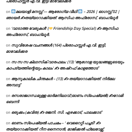
പ്രൊഫസ്സർ എ.വി. ഇട്ടി മാവേലിക്കര
മലയാളി മനസ്സ് — ആരോഗ്യ വീഥി
– 2026 | ഓഗസ്റ്റ് 02 |
on
ഞായർ ✍
തയ്യാറാക്കിയത്: ആസിഫ അഫ്രോസ്, ബാംഗ്ലൂർ
‘വാടാത്ത വേരുകൾ’ (
Friendship Day Special) ✍ ആസിഫ
on
അഫ്രോസ്, ബാംഗ്ലൂർ.
സുവിശേഷ വചനങ്ങൾ (164) പ്രൊഫസ്സർ എ.വി. ഇട്ടി,
on
മാവേലിക്കര
സ സ സ ക്ലാസിക് വാരഫലം: (13) ‘ആഗോള യുദ്ധങ്ങളുടെയും
on
കാപട്യത്തിന്റെയും കാലം’ ✍ അഷ്റഫ് കാളത്തോട്
ആനുകാലിക ചിന്തകൾ – (13) ✍ തയ്യാറാക്കിയത്: നിർമല
on
അമ്പാട്ട്
രസരാജഗന്ധമുള്ള ഓർമനിലാവ് (ഓണം സ്‌പെഷ്യൽ) ✍റോമി
on
ബെന്നി
ഒരുക്കം (കവിത) ✍ രജനി. സി. എഴക്കാട്, പാലക്കാട്
on
ഓണം സ്പെഷ്യൽ പാചകം – ‘ വെറൈറ്റി പച്ചടി’ ✍
on
തയ്യാറാക്കിയത്: റീന നൈനാൻ, മാജിക്കൽ ഫ്ലേവേഴ്സ്,