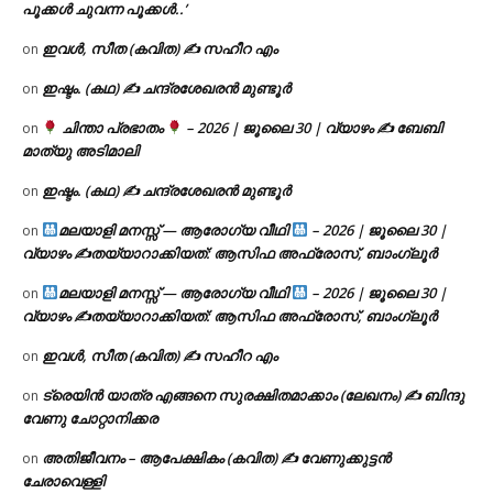
പൂക്കൾ ചുവന്ന പൂക്കൾ..’
ഇവൾ, സീത (കവിത) ✍ സഹീറ എം
on
ഇഷ്ടം. (കഥ) ✍ ചന്ദ്രശേഖരൻ മുണ്ടൂർ
on
ചിന്താ പ്രഭാതം
– 2026 | ജൂലൈ 30 | വ്യാഴം ✍
ബേബി
on
മാത്യു അടിമാലി
ഇഷ്ടം. (കഥ) ✍ ചന്ദ്രശേഖരൻ മുണ്ടൂർ
on
മലയാളി മനസ്സ് — ആരോഗ്യ വീഥി
– 2026 | ജൂലൈ 30 |
on
വ്യാഴം ✍
തയ്യാറാക്കിയത്: ആസിഫ അഫ്രോസ്, ബാംഗ്ലൂർ
മലയാളി മനസ്സ് — ആരോഗ്യ വീഥി
– 2026 | ജൂലൈ 30 |
on
വ്യാഴം ✍
തയ്യാറാക്കിയത്: ആസിഫ അഫ്രോസ്, ബാംഗ്ലൂർ
ഇവൾ, സീത (കവിത) ✍ സഹീറ എം
on
ട്രെയിൻ യാത്ര എങ്ങനെ സുരക്ഷിതമാക്കാം (ലേഖനം) ✍ ബിന്ദു
on
വേണു ചോറ്റാനിക്കര
അതിജീവനം – ആപേക്ഷികം (കവിത) ✍ വേണുക്കുട്ടൻ
on
ചേരാവെള്ളി