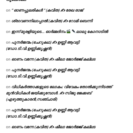
” ഓണപ്പുലരികൾ ” (കവിത) ✍ രേഖ രാജ്
on
ശ്രാവണനിലാപ്പാൽ (കവിത) ✍ റോമി ബെന്നി
on
ഇന്ന് മുരളിയുടെ… ഓർമ്മദിനം
ലാലു കോനാടിൽ
on
പുനർജന്മം (ചെറുകഥ) ✍ ഉണ്ണി ആവട്ടി
on
(ഡോ.ടി.വി.ഉണ്ണിക്കൃഷ്ണൻ)
ഓണം വന്നേ (കവിത) ✍ ഷീലാ ജോർജ്ജ് കല്ലട
on
പുനർജന്മം (ചെറുകഥ) ✍ ഉണ്ണി ആവട്ടി
on
(ഡോ.ടി.വി.ഉണ്ണിക്കൃഷ്ണൻ)
വിധികർത്താക്കളുടെ ലോകം: വിവേകം തോൽക്കുന്നിടത്ത്
on
മുൻവിധികൾ ജയിക്കുമ്പോൾ. ✍️ സിജു ജേക്കബ്
(എഴുത്തുകാരൻ,സഞ്ചാരി)
പുനർജന്മം (ചെറുകഥ) ✍ ഉണ്ണി ആവട്ടി
on
(ഡോ.ടി.വി.ഉണ്ണിക്കൃഷ്ണൻ)
ഓണം വന്നേ (കവിത) ✍ ഷീലാ ജോർജ്ജ് കല്ലട
on