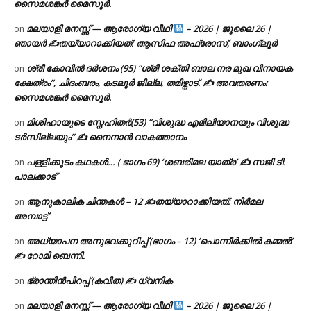
സൈമശങ്കർ മൈസൂർ.
മലയാളി മനസ്സ് — ആരോഗ്യ വീഥി
– 2026 | ജൂലൈ 26 |
on
ഞായർ ✍
തയ്യാറാക്കിയത്: ആസിഫ അഫ്രോസ്, ബാംഗ്ലൂർ
ശ്രീ കോവിൽ ദർശനം (95) “ശ്രീ ശക്തി ബാല നര മുഖ വിനായക
on
ക്ഷേത്രം”, ചിദംബരം, കടലൂർ ജില്ല, തമിഴ്നാട്. ✍ അവതരണം:
സൈമശങ്കർ മൈസൂർ.
മിശിഹായുടെ സ്നേഹിതർ(53) “വിശുദ്ധ എമിലിയാനയും വിശുദ്ധ
on
ടര്‍സില്ലയും” ✍ നൈനാൻ വാകത്താനം
പള്ളിക്കൂടം കഥകൾ… ( ഭാഗം 69) ‘ശബരിമല യാത്ര’ ✍ സജി ടി.
on
പാലക്കാട്
ആനുകാലിക ചിന്തകൾ – 12 ✍തയ്യാറാക്കിയത്: നിർമല
on
അമ്പാട്ട്
അധ്യാപന അനുഭവക്കുറിപ്പ് (ഭാഗം – 12) ‘പൊന്നീർക്കിൽ കമ്മൽ’
on
✍ റോമി ബെന്നി.
ഭ്രാന്തിൻപിറപ്പ് (കവിത) ✍ ധ്വനിക
on
മലയാളി മനസ്സ് — ആരോഗ്യ വീഥി
– 2026 | ജൂലൈ 26 |
on