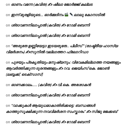
ഓണം വന്നേ (കവിത) ✍ ഷീലാ ജോർജ്ജ് കല്ലട
on
ഇന്ന് മുരളിയുടെ… ഓർമ്മദിനം
ലാലു കോനാടിൽ
on
ശ്രാവണനിലാപ്പാൽ (കവിത) ✍ റോമി ബെന്നി
on
ശ്രാവണനിലാപ്പാൽ (കവിത) ✍ റോമി ബെന്നി
on
“അരുതേ ഉണ്ണിയേട്ടാ ഇടയരുതേ.. പ്ലീസ് ” (രാഷ്ട്രീയ ഹാസ്യ
on
വിമർശനം) ✍സുനിൽ വല്ലാത്തറ ഫ്ലോറിഡാ
പുഴയും പ്രകൃതിയും മനുഷ്യനും: വിവേകമില്ലാത്ത നയങ്ങളും
on
ആവർത്തിക്കുന്ന ദുരന്തങ്ങളും ✍ റവ. ജെയിംസ് കെ. ജോൺ
(ലബ്ബക്ക്, ടെക്സാസ്)
ഓണക്കാലം….. (കവിത) ✍ വി.കെ. അശോകൻ
on
ശ്രാവണനിലാപ്പാൽ (കവിത) ✍ റോമി ബെന്നി
on
“വാക്കുകൾ ആയുധമാകാതിരിക്കട്ടെ: ബന്ധങ്ങൾ
on
കാത്തുസൂക്ഷിക്കുന്ന നവവിമർശന സംസ്കാരം” ✍️ സിജു ജേക്കബ്
ശ്രാവണനിലാപ്പാൽ (കവിത) ✍ റോമി ബെന്നി
on