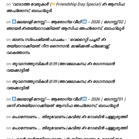
‘വാടാത്ത വേരുകൾ’ (
Friendship Day Special) ✍ ആസിഫ
on
അഫ്രോസ്, ബാംഗ്ലൂർ.
മലയാളി മനസ്സ് — ആരോഗ്യ വീഥി
– 2026 | ഓഗസ്റ്റ് 02 |
on
ഞായർ ✍
തയ്യാറാക്കിയത്: ആസിഫ അഫ്രോസ്, ബാംഗ്ലൂർ
ഓണം സ്പെഷ്യൽ പാചകം – ‘ വെറൈറ്റി പച്ചടി’ ✍
on
തയ്യാറാക്കിയത്: റീന നൈനാൻ, മാജിക്കൽ ഫ്ലേവേഴ്സ്,
വാകത്താനം
തൂവാനത്തുമ്പികൾ @39 (അവലോകനം) ✍ രാഗനാഥൻ
on
വയക്കാട്ടിൽ
തൂവാനത്തുമ്പികൾ @39 (അവലോകനം) ✍ രാഗനാഥൻ
on
വയക്കാട്ടിൽ
മലയാളി മനസ്സ് — ആരോഗ്യ വീഥി
– 2026 | ഓഗസ്റ്റ് 01 |
on
ശനി ✍
തയ്യാറാക്കിയത്: ആസിഫ അഫ്രോസ്, ബാംഗ്ലൂർ
പൊന്നോണം … തിരുവോണം (കവിത) ✍ റോബിൻ പള്ളുരുത്തി
on
പൊന്നോണം … തിരുവോണം (കവിത) ✍ റോബിൻ പള്ളുരുത്തി
on