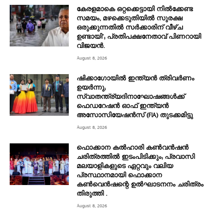
കേരളമാകെ ഒറ്റക്കെട്ടായി നിൽക്കേണ്ട
സമയം, മഴക്കെടുതിയിൽ സുരക്ഷ
ഒരുക്കുന്നതിൽ സർക്കാരിന് വീഴ്ച
ഉണ്ടായി’; പ്രതിപക്ഷനേതാവ് പിണറായി
വിജയൻ.
August 8, 2026
ഷിക്കാഗോയിൽ ഇന്ത്യൻ ത്രിവർണം
ഉയർന്നു;
സ്വാതന്ത്ര്യദിനാഘോഷങ്ങൾക്ക്
ഫെഡറേഷൻ ഓഫ് ഇന്ത്യൻ
അസോസിയേഷൻസ് (FIA) തുടക്കമിട്ടു
August 8, 2026
ഫൊക്കാന കൽഹാരി കൺവൻഷൻ
ചരിത്രത്തിൽ ഇടംപിടിക്കും; പ്രവാസി
മലയാളികളുടെ ഏറ്റവും വലിയ
പ്രസ്ഥാനമായി ഫൊക്കാന
കൺവെൻഷന്റെ ഉൽഘാടനനം ചരിത്രം
തിരുത്തി .
August 8, 2026