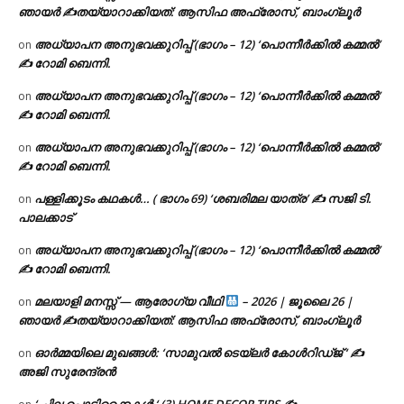
ഞായർ ✍
തയ്യാറാക്കിയത്: ആസിഫ അഫ്രോസ്, ബാംഗ്ലൂർ
അധ്യാപന അനുഭവക്കുറിപ്പ് (ഭാഗം – 12) ‘പൊന്നീർക്കിൽ കമ്മൽ’
on
✍ റോമി ബെന്നി.
അധ്യാപന അനുഭവക്കുറിപ്പ് (ഭാഗം – 12) ‘പൊന്നീർക്കിൽ കമ്മൽ’
on
✍ റോമി ബെന്നി.
അധ്യാപന അനുഭവക്കുറിപ്പ് (ഭാഗം – 12) ‘പൊന്നീർക്കിൽ കമ്മൽ’
on
✍ റോമി ബെന്നി.
പള്ളിക്കൂടം കഥകൾ… ( ഭാഗം 69) ‘ശബരിമല യാത്ര’ ✍ സജി ടി.
on
പാലക്കാട്
അധ്യാപന അനുഭവക്കുറിപ്പ് (ഭാഗം – 12) ‘പൊന്നീർക്കിൽ കമ്മൽ’
on
✍ റോമി ബെന്നി.
മലയാളി മനസ്സ് — ആരോഗ്യ വീഥി
– 2026 | ജൂലൈ 26 |
on
ഞായർ ✍
തയ്യാറാക്കിയത്: ആസിഫ അഫ്രോസ്, ബാംഗ്ലൂർ
ഓർമ്മയിലെ മുഖങ്ങൾ: ‘സാമുവൽ ടെയ്ലർ കോൾറിഡ്ജ് ‘ ✍
on
അജി സുരേന്ദ്രൻ