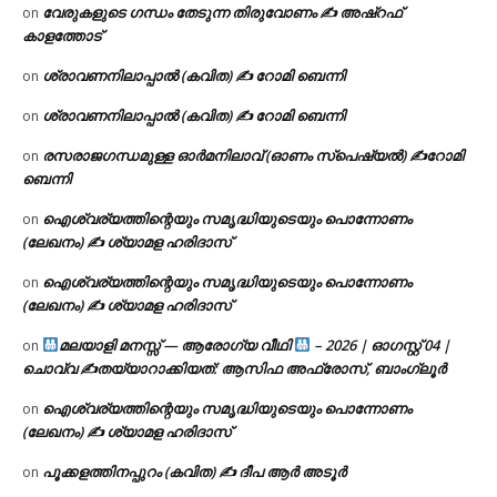
വേരുകളുടെ ഗന്ധം തേടുന്ന തിരുവോണം ✍ അഷ്റഫ്
on
കാളത്തോട്
ശ്രാവണനിലാപ്പാൽ (കവിത) ✍ റോമി ബെന്നി
on
ശ്രാവണനിലാപ്പാൽ (കവിത) ✍ റോമി ബെന്നി
on
രസരാജഗന്ധമുള്ള ഓർമനിലാവ് (ഓണം സ്‌പെഷ്യൽ) ✍റോമി
on
ബെന്നി
ഐശ്വര്യത്തിന്റെയും സമൃദ്ധിയുടെയും പൊന്നോണം
on
(ലേഖനം) ✍ ശ്യാമള ഹരിദാസ്
ഐശ്വര്യത്തിന്റെയും സമൃദ്ധിയുടെയും പൊന്നോണം
on
(ലേഖനം) ✍ ശ്യാമള ഹരിദാസ്
മലയാളി മനസ്സ് — ആരോഗ്യ വീഥി
– 2026 | ഓഗസ്റ്റ് 04 |
on
ചൊവ്വ ✍
തയ്യാറാക്കിയത്: ആസിഫ അഫ്രോസ്, ബാംഗ്ലൂർ
ഐശ്വര്യത്തിന്റെയും സമൃദ്ധിയുടെയും പൊന്നോണം
on
(ലേഖനം) ✍ ശ്യാമള ഹരിദാസ്
പൂക്കളത്തിനപ്പുറം (കവിത) ✍ ദീപ ആർ അടൂർ
on