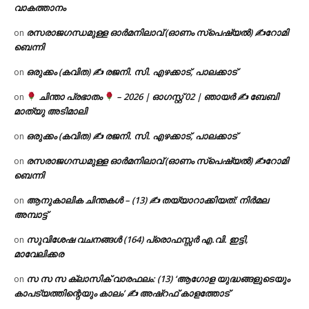
വാകത്താനം
രസരാജഗന്ധമുള്ള ഓർമനിലാവ് (ഓണം സ്‌പെഷ്യൽ) ✍റോമി
on
ബെന്നി
ഒരുക്കം (കവിത) ✍ രജനി. സി. എഴക്കാട്, പാലക്കാട്
on
ചിന്താ പ്രഭാതം
– 2026 | ഓഗസ്റ്റ് 02 | ഞായർ ✍
ബേബി
on
മാത്യു അടിമാലി
ഒരുക്കം (കവിത) ✍ രജനി. സി. എഴക്കാട്, പാലക്കാട്
on
രസരാജഗന്ധമുള്ള ഓർമനിലാവ് (ഓണം സ്‌പെഷ്യൽ) ✍റോമി
on
ബെന്നി
ആനുകാലിക ചിന്തകൾ – (13) ✍ തയ്യാറാക്കിയത്: നിർമല
on
അമ്പാട്ട്
സുവിശേഷ വചനങ്ങൾ (164) പ്രൊഫസ്സർ എ.വി. ഇട്ടി,
on
മാവേലിക്കര
സ സ സ ക്ലാസിക് വാരഫലം: (13) ‘ആഗോള യുദ്ധങ്ങളുടെയും
on
കാപട്യത്തിന്റെയും കാലം’ ✍ അഷ്റഫ് കാളത്തോട്