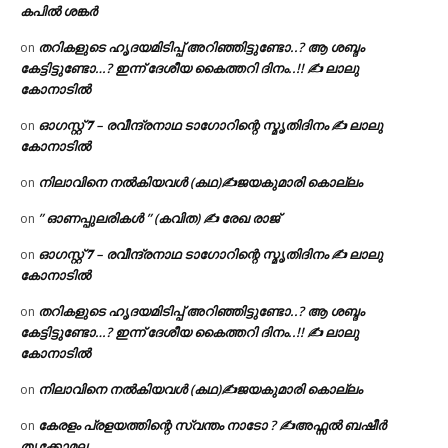
കപിൽ ശങ്കർ
തറികളുടെ ഹൃദയമിടിപ്പ് അറിഞ്ഞിട്ടുണ്ടോ..? ആ ശബ്ദം
on
കേട്ടിട്ടുണ്ടോ…? ഇന്ന് ദേശീയ കൈത്തറി ദിനം..!! ✍ ലാലു
കോനാടിൽ
ഓഗസ്റ്റ് 𝟕 – രവീന്ദ്രനാഥ ടാഗോറിന്റെ സ്മൃതിദിനം ✍ ലാലു
on
കോനാടിൽ
നിലാവിനെ നൽകിയവൾ (കഥ)✍ജയകുമാരി കൊല്ലം
on
” ഓണപ്പുലരികൾ ” (കവിത) ✍ രേഖ രാജ്
on
ഓഗസ്റ്റ് 𝟕 – രവീന്ദ്രനാഥ ടാഗോറിന്റെ സ്മൃതിദിനം ✍ ലാലു
on
കോനാടിൽ
തറികളുടെ ഹൃദയമിടിപ്പ് അറിഞ്ഞിട്ടുണ്ടോ..? ആ ശബ്ദം
on
കേട്ടിട്ടുണ്ടോ…? ഇന്ന് ദേശീയ കൈത്തറി ദിനം..!! ✍ ലാലു
കോനാടിൽ
നിലാവിനെ നൽകിയവൾ (കഥ)✍ജയകുമാരി കൊല്ലം
on
കേരളം പ്രളയത്തിന്റെ സ്വന്തം നാടോ ? ✍️അഫ്സൽ ബഷീർ
on
തൃക്കോമല