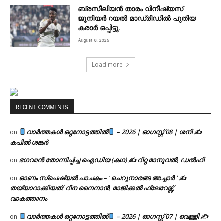
ബ്രസീലിയൻ താരം വിനീഷ്യസ്
ജൂനിയർ റയല്‍ മാഡ്രിഡില്‍ പുതിയ
കരാർ ഒപ്പിട്ടു.
August 8, 2026
Load more
RECENT COMMENTS
വാർത്തകൾ ഒറ്റനോട്ടത്തിൽ
– 2026 | ഓഗസ്റ്റ് 08 | ശനി ✍
on
കപിൽ ശങ്കർ
ഭഗവാൻ തോന്നിപ്പിച്ച ഐഡിയ (കഥ) ✍ റിറ്റ മാനുവൽ, ഡൽഹി
on
ഓണം സ്പെഷ്യൽ പാചകം – ‘ ചെറുനാരങ്ങ അച്ചാർ ‘ ✍
on
തയ്യാറാക്കിയത്: റീന നൈനാൻ, മാജിക്കൽ ഫ്ലേവേഴ്സ്,
വാകത്താനം
വാർത്തകൾ ഒറ്റനോട്ടത്തിൽ
– 2026 | ഓഗസ്റ്റ് 07 | വെള്ളി ✍
on