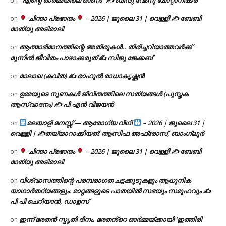
‘ എന്റെ ഓർമ്മയിലെ ഓണം ‘ ✍ ബിന്ദു വേണു ചോറ്റാനിക്കര
on
ചിന്താ പ്രഭാതം
– 2026 | ജൂലൈ 31 | വെള്ളി ✍
ബേബി
on
മാത്യു അടിമാലി
ആത്മാഭിമാനത്തിന്റെ അതിരുകൾ.. തിരിച്ചറിയാത്തവർക്ക്
on
മുന്നിൽ ജീവിതം പാഴാക്കരുത് ✍️ സിജു ജേക്കബ്
മാലാഖ (കവിത) ✍ രാഹുൽ രാധാകൃഷ്ണൻ
on
ഉമ്മയുടെ നുണകൾ ജീവിതത്തിലെ സത്യങ്ങൾ (പുസ്തക
on
ആസ്വാദനം) ✍ പി എൻ വിജയൻ
മലയാളി മനസ്സ് — ആരോഗ്യ വീഥി
– 2026 | ജൂലൈ 31 |
on
വെള്ളി | ✍
തയ്യാറാക്കിയത്: ആസിഫ അഫ്രോസ്, ബാംഗ്ലൂർ
ചിന്താ പ്രഭാതം
– 2026 | ജൂലൈ 31 | വെള്ളി ✍
ബേബി
on
മാത്യു അടിമാലി
വിശ്വാസത്തിന്റെ പരമ്പരാഗത ചട്ടക്കൂടുകളും ആധുനിക
on
യാഥാർത്ഥ്യങ്ങളും: മാറ്റങ്ങളുടെ പാതയിൽ സഭയും സമൂഹവും ✍
പി പി ചെറിയാൻ, ഡാളസ്
ഇന്ന് ഭരതൻ സ്മൃതി ദിനം. ഭരതൻ്റെ ഓർമ്മയ്ക്കായി ‘ഇത്തിരി
on