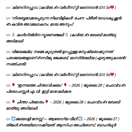
‘കിണറിനപ്പുറം’ (കവിത) ✍ വർഗീസ് റ്റി നൈനാൻ (Dil Se
)
on
‘നിശബ്ദമാക്കപ്പെടുന്ന നിലവിളികൾ’ രചന: പ്രീതി രാധാകൃഷ്ണൻ.
on
✍ കവിത അവലോകനം: മായ അനൂപ്
കാർഗിൽദിന സ്മരണഞ്ജലി
(കവിത) ✍ ബേബി മാത്യു
on
അടിമാലി
വിജയമല്ല; നമ്മെ കൂടുതൽ ഉറപ്പുള്ള മനുഷ്യരാക്കുന്നത്
on
പരാജയങ്ങളാണ് ✍️സിജു ജേക്കബ്, ഓസ്‌ട്രേലിയ (എഴുത്തുകാരൻ/
സഞ്ചാരി)
‘കിണറിനപ്പുറം’ (കവിത) ✍ വർഗീസ് റ്റി നൈനാൻ (Dil Se
)
on
“ഇന്നത്തെ ചിന്താവിഷയം”
– 2026 | ജൂലൈ 28 | ചൊവ്വ ✍
on
പ്രൊഫസ്സർ എ.വി. ഇട്ടി മാവേലിക്കര
ചിന്താ പ്രഭാതം
– 2026 | ജൂലൈ 28 | ചൊവ്വ ✍
ബേബി
on
മാത്യു അടിമാലി
മലയാളി മനസ്സ് — ആരോഗ്യ വീഥി
– 2026 | ജൂലൈ 27 |
on
തിങ്കൾ ✍
തയ്യാറാക്കിയത്: ആസിഫ അഫ്രോസ്, ബാംഗ്ലൂർ