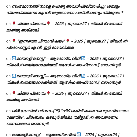
സംസ്ഥാനത്ത് നാളെ പൊതു അവധിപ്രഖ്യാപിച്ചു; ശമ്പളം
on
നിഷേധിക്കാനോ കുറവ് വരുത്താനോ പാടില്ലെന്നും നിർദ്ദേശം`*
ചിന്താ പ്രഭാതം
– 2026 | ജൂലൈ 27 | തിങ്കൾ ✍
ബേബി
on
മാത്യു അടിമാലി
“ഇന്നത്തെ ചിന്താവിഷയം”
– 2026 | ജൂലൈ 27 | തിങ്കൾ ✍
on
പ്രൊഫസ്സർ എ.വി. ഇട്ടി മാവേലിക്കര
മലയാളി മനസ്സ് — ആരോഗ്യ വീഥി
– 2026 | ജൂലൈ 27 |
on
തിങ്കൾ ✍
തയ്യാറാക്കിയത്: ആസിഫ അഫ്രോസ്, ബാംഗ്ലൂർ
മലയാളി മനസ്സ് — ആരോഗ്യ വീഥി
– 2026 | ജൂലൈ 27 |
on
തിങ്കൾ ✍
തയ്യാറാക്കിയത്: ആസിഫ അഫ്രോസ്, ബാംഗ്ലൂർ
ചിന്താ പ്രഭാതം
– 2026 | ജൂലൈ 27 | തിങ്കൾ ✍
ബേബി
on
മാത്യു അടിമാലി
ശ്രീ കോവിൽ ദർശനം (95) “ശ്രീ ശക്തി ബാല നര മുഖ വിനായക
on
ക്ഷേത്രം”, ചിദംബരം, കടലൂർ ജില്ല, തമിഴ്നാട്. ✍ അവതരണം:
സൈമശങ്കർ മൈസൂർ.
മലയാളി മനസ്സ് — ആരോഗ്യ വീഥി
– 2026 | ജൂലൈ 26 |
on