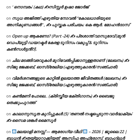
‘ നൊമ്പരം’ (കഥ) ✍സിസ്റ്റർ ഉഷാ ജോർജ്
on
സുധ അജിത്ത് എഴുതിയ നോവൽ “കോലധാരിയുടെ
on
അഗ്നികുണ്ഡങ്ങള്‍” , ✍ പുസ്തക പരിചയം: കെ ആർ. മോഹൻദാസ്
Open up ആകണോ? (Part -24) ✍ പ്രശാന്ത് വാസുദേവ് (മുൻ
on
ഡെപ്യൂട്ടി ഡയറക്ടർ കേരള ടൂറിസം വകുപ്പ് & ടൂറിസം
കൺസൾട്ടൻ്റ്).
ചില മടങ്ങിവരവുകൾ മുറിവേൽപ്പിക്കാനുള്ളതാണ്! (ലേഖനം) ✍️
on
സിജു ജേക്കബ്, ഓസ്‌ട്രേലിയ (എഴുത്തുകാരൻ/സഞ്ചാരി)
വിമർശനങ്ങളുടെ കാറ്റിൽ ഉലയാത്ത ജീവിതങ്ങൾ (ലേഖനം) ✍️
on
സിജു ജേക്കബ്, ഓസ്‌ട്രേലിയ (എഴുത്തുകാരൻ/സഞ്ചാരി)
കൺമണി പോലെ.. (ക്രിസ്തീയ ഭക്തിഗാനം) ✍ ബൈജു
on
തെക്കുംപുറത്ത്
കാലാനുസൃത കുറിപ്പുകൾ (5) ‘തണൽ നഷ്ടപ്പെടുന്ന വാർദ്ധക്യം’
on
✍ സൈമ ശങ്കർ മൈസൂർ
മലയാളി മനസ്സ് — ആരോഗ്യ വീഥി
– 2026 | ജൂലൈ 22 |
on
ബുധൻ ✍
തയ്യാറാക്കിയത്: ആസിഫ അഫ്രോസ്, ബാംഗ്ലൂർ