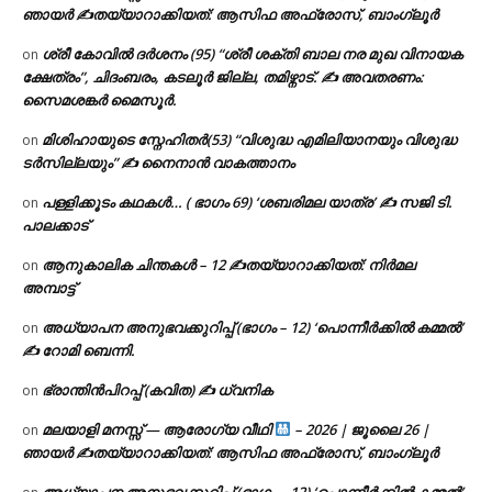
ഞായർ ✍
തയ്യാറാക്കിയത്: ആസിഫ അഫ്രോസ്, ബാംഗ്ലൂർ
ശ്രീ കോവിൽ ദർശനം (95) “ശ്രീ ശക്തി ബാല നര മുഖ വിനായക
on
ക്ഷേത്രം”, ചിദംബരം, കടലൂർ ജില്ല, തമിഴ്നാട്. ✍ അവതരണം:
സൈമശങ്കർ മൈസൂർ.
മിശിഹായുടെ സ്നേഹിതർ(53) “വിശുദ്ധ എമിലിയാനയും വിശുദ്ധ
on
ടര്‍സില്ലയും” ✍ നൈനാൻ വാകത്താനം
പള്ളിക്കൂടം കഥകൾ… ( ഭാഗം 69) ‘ശബരിമല യാത്ര’ ✍ സജി ടി.
on
പാലക്കാട്
ആനുകാലിക ചിന്തകൾ – 12 ✍തയ്യാറാക്കിയത്: നിർമല
on
അമ്പാട്ട്
അധ്യാപന അനുഭവക്കുറിപ്പ് (ഭാഗം – 12) ‘പൊന്നീർക്കിൽ കമ്മൽ’
on
✍ റോമി ബെന്നി.
ഭ്രാന്തിൻപിറപ്പ് (കവിത) ✍ ധ്വനിക
on
മലയാളി മനസ്സ് — ആരോഗ്യ വീഥി
– 2026 | ജൂലൈ 26 |
on
ഞായർ ✍
തയ്യാറാക്കിയത്: ആസിഫ അഫ്രോസ്, ബാംഗ്ലൂർ
അധ്യാപന അനുഭവക്കുറിപ്പ് (ഭാഗം – 12) ‘പൊന്നീർക്കിൽ കമ്മൽ’