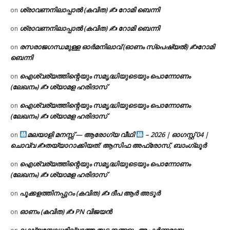
ശ്രാവണനിലാപ്പാൽ (കവിത) ✍ റോമി ബെന്നി
on
ശ്രാവണനിലാപ്പാൽ (കവിത) ✍ റോമി ബെന്നി
on
രസരാജഗന്ധമുള്ള ഓർമനിലാവ് (ഓണം സ്‌പെഷ്യൽ) ✍റോമി
on
ബെന്നി
ഐശ്വര്യത്തിന്റെയും സമൃദ്ധിയുടെയും പൊന്നോണം
on
(ലേഖനം) ✍ ശ്യാമള ഹരിദാസ്
ഐശ്വര്യത്തിന്റെയും സമൃദ്ധിയുടെയും പൊന്നോണം
on
(ലേഖനം) ✍ ശ്യാമള ഹരിദാസ്
മലയാളി മനസ്സ് — ആരോഗ്യ വീഥി
– 2026 | ഓഗസ്റ്റ് 04 |
on
ചൊവ്വ ✍
തയ്യാറാക്കിയത്: ആസിഫ അഫ്രോസ്, ബാംഗ്ലൂർ
ഐശ്വര്യത്തിന്റെയും സമൃദ്ധിയുടെയും പൊന്നോണം
on
(ലേഖനം) ✍ ശ്യാമള ഹരിദാസ്
പൂക്കളത്തിനപ്പുറം (കവിത) ✍ ദീപ ആർ അടൂർ
on
ഓണം (കവിത) ✍ PN വിജയൻ
on
ലക്ഷ്യബോധമില്ലാത്ത തുടക്കങ്ങളും അപൂർണ്ണമായ