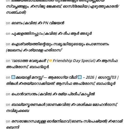
on
സ്വപ്നങ്ങളും. ✍️സിജു ജേക്കബ്, ഓസ്‌ട്രേലിയ (എഴുത്തുകാരൻ/
സഞ്ചാരി)
ഓണം (കവിത) ✍ PN വിജയൻ
on
പൂക്കളത്തിനപ്പുറം (കവിത) ✍ ദീപ ആർ അടൂർ
on
ഐശ്വര്യത്തിന്റെയും സമൃദ്ധിയുടെയും പൊന്നോണം
on
(ലേഖനം) ✍ ശ്യാമള ഹരിദാസ്
‘വാടാത്ത വേരുകൾ’ (
Friendship Day Special) ✍ ആസിഫ
on
അഫ്രോസ്, ബാംഗ്ലൂർ.
മലയാളി മനസ്സ് — ആരോഗ്യ വീഥി
– 2026 | ഓഗസ്റ്റ് 03 |
on
തിങ്കൾ ✍
തയ്യാറാക്കിയത്: ആസിഫ അഫ്രോസ്, ബാംഗ്ലൂർ
പൊൻവസന്തം (കവിത) ✍ രമ്യ പ്രദീപ് കാപ്പിൽ
on
ബാല്യസ്മരണകൾ (ഓണക്കവിത) ✍ ശശികല മോഹൻദാസ്,
on
നവിമുംബൈ
രസരാജഗന്ധമുള്ള ഓർമനിലാവ് (ഓണം സ്‌പെഷ്യൽ) ✍റോമി
on
ബെന്നി