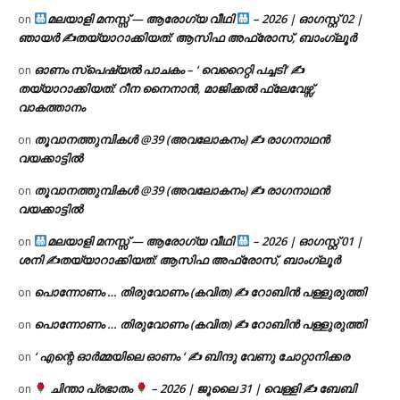
മലയാളി മനസ്സ് — ആരോഗ്യ വീഥി
– 2026 | ഓഗസ്റ്റ് 02 |
on
ഞായർ ✍
തയ്യാറാക്കിയത്: ആസിഫ അഫ്രോസ്, ബാംഗ്ലൂർ
ഓണം സ്പെഷ്യൽ പാചകം – ‘ വെറൈറ്റി പച്ചടി’ ✍
on
തയ്യാറാക്കിയത്: റീന നൈനാൻ, മാജിക്കൽ ഫ്ലേവേഴ്സ്,
വാകത്താനം
തൂവാനത്തുമ്പികൾ @39 (അവലോകനം) ✍ രാഗനാഥൻ
on
വയക്കാട്ടിൽ
തൂവാനത്തുമ്പികൾ @39 (അവലോകനം) ✍ രാഗനാഥൻ
on
വയക്കാട്ടിൽ
മലയാളി മനസ്സ് — ആരോഗ്യ വീഥി
– 2026 | ഓഗസ്റ്റ് 01 |
on
ശനി ✍
തയ്യാറാക്കിയത്: ആസിഫ അഫ്രോസ്, ബാംഗ്ലൂർ
പൊന്നോണം … തിരുവോണം (കവിത) ✍ റോബിൻ പള്ളുരുത്തി
on
പൊന്നോണം … തിരുവോണം (കവിത) ✍ റോബിൻ പള്ളുരുത്തി
on
‘ എന്റെ ഓർമ്മയിലെ ഓണം ‘ ✍ ബിന്ദു വേണു ചോറ്റാനിക്കര
on
ചിന്താ പ്രഭാതം
– 2026 | ജൂലൈ 31 | വെള്ളി ✍
ബേബി
on