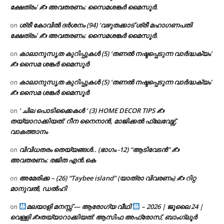
ക്ഷേത്രം’ ✍ അവതരണം: സൈമശങ്കർ മൈസൂർ.
ശ്രീ കോവിൽ ദർശനം (94) ‘വഴുതക്കാട് ശ്രീ മഹാഗണപതി
on
ക്ഷേത്രം’ ✍ അവതരണം: സൈമശങ്കർ മൈസൂർ.
കാലാനുസൃത കുറിപ്പുകൾ (5) ‘തണൽ നഷ്ടപ്പെടുന്ന വാർദ്ധക്യം’
on
✍ സൈമ ശങ്കർ മൈസൂർ
കാലാനുസൃത കുറിപ്പുകൾ (5) ‘തണൽ നഷ്ടപ്പെടുന്ന വാർദ്ധക്യം’
on
✍ സൈമ ശങ്കർ മൈസൂർ
‘ ചില പൊടിക്കൈകൾ ‘ (3) HOME DECOR TIPS ✍
on
തയ്യാറാക്കിയത്: റീന നൈനാൻ, മാജിക്കൽ ഫ്ലേവേഴ്സ്,
വാകത്താനം
വിവിധതരം തെയ്യങ്ങൾ.. (ഭാഗം -12) “ആടിവേടൻ” ✍
on
അവതരണം: രജിത എൻ.കെ
അമേരിക്ക – (26) “Taybee island” (യാത്രാ വിവരണം) ✍ റിറ്റ
on
മാനുവൽ, ഡൽഹി
മലയാളി മനസ്സ് — ആരോഗ്യ വീഥി
– 2026 | ജൂലൈ 24 |
on
വെള്ളി ✍
തയ്യാറാക്കിയത്: ആസിഫ അഫ്രോസ്, ബാംഗ്ലൂർ