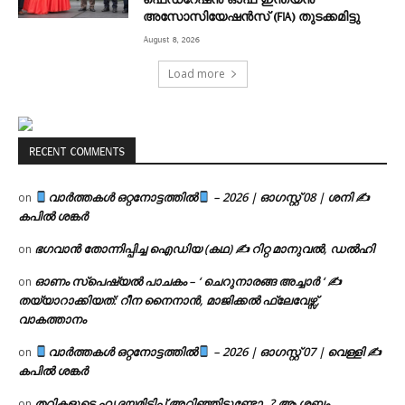
അസോസിയേഷൻസ് (FIA) തുടക്കമിട്ടു
August 8, 2026
Load more
RECENT COMMENTS
വാർത്തകൾ ഒറ്റനോട്ടത്തിൽ
– 2026 | ഓഗസ്റ്റ് 08 | ശനി ✍
on
കപിൽ ശങ്കർ
ഭഗവാൻ തോന്നിപ്പിച്ച ഐഡിയ (കഥ) ✍ റിറ്റ മാനുവൽ, ഡൽഹി
on
ഓണം സ്പെഷ്യൽ പാചകം – ‘ ചെറുനാരങ്ങ അച്ചാർ ‘ ✍
on
തയ്യാറാക്കിയത്: റീന നൈനാൻ, മാജിക്കൽ ഫ്ലേവേഴ്സ്,
വാകത്താനം
വാർത്തകൾ ഒറ്റനോട്ടത്തിൽ
– 2026 | ഓഗസ്റ്റ് 07 | വെള്ളി ✍
on
കപിൽ ശങ്കർ
തറികളുടെ ഹൃദയമിടിപ്പ് അറിഞ്ഞിട്ടുണ്ടോ..? ആ ശബ്ദം
on