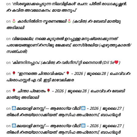
‘നിശബ്ദമാക്കപ്പെടുന്ന നിലവിളികൾ’ രചന: പ്രീതി രാധാകൃഷ്ണൻ.
on
✍ കവിത അവലോകനം: മായ അനൂപ്
കാർഗിൽദിന സ്മരണഞ്ജലി
(കവിത) ✍ ബേബി മാത്യു
on
അടിമാലി
വിജയമല്ല; നമ്മെ കൂടുതൽ ഉറപ്പുള്ള മനുഷ്യരാക്കുന്നത്
on
പരാജയങ്ങളാണ് ✍️സിജു ജേക്കബ്, ഓസ്‌ട്രേലിയ (എഴുത്തുകാരൻ/
സഞ്ചാരി)
‘കിണറിനപ്പുറം’ (കവിത) ✍ വർഗീസ് റ്റി നൈനാൻ (Dil Se
)
on
“ഇന്നത്തെ ചിന്താവിഷയം”
– 2026 | ജൂലൈ 28 | ചൊവ്വ ✍
on
പ്രൊഫസ്സർ എ.വി. ഇട്ടി മാവേലിക്കര
ചിന്താ പ്രഭാതം
– 2026 | ജൂലൈ 28 | ചൊവ്വ ✍
ബേബി
on
മാത്യു അടിമാലി
മലയാളി മനസ്സ് — ആരോഗ്യ വീഥി
– 2026 | ജൂലൈ 27 |
on
തിങ്കൾ ✍
തയ്യാറാക്കിയത്: ആസിഫ അഫ്രോസ്, ബാംഗ്ലൂർ
മലയാളി മനസ്സ് — ആരോഗ്യ വീഥി
– 2026 | ജൂലൈ 27 |
on
തിങ്കൾ ✍
തയ്യാറാക്കിയത്: ആസിഫ അഫ്രോസ്, ബാംഗ്ലൂർ