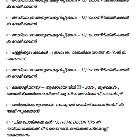
on
✍ റോമി ബെന്നി.
അധ്യാപന അനുഭവക്കുറിപ്പ് (ഭാഗം – 12) ‘പൊന്നീർക്കിൽ കമ്മൽ’
on
✍ റോമി ബെന്നി.
അധ്യാപന അനുഭവക്കുറിപ്പ് (ഭാഗം – 12) ‘പൊന്നീർക്കിൽ കമ്മൽ’
on
✍ റോമി ബെന്നി.
പള്ളിക്കൂടം കഥകൾ… ( ഭാഗം 69) ‘ശബരിമല യാത്ര’ ✍ സജി ടി.
on
പാലക്കാട്
അധ്യാപന അനുഭവക്കുറിപ്പ് (ഭാഗം – 12) ‘പൊന്നീർക്കിൽ കമ്മൽ’
on
✍ റോമി ബെന്നി.
മലയാളി മനസ്സ് — ആരോഗ്യ വീഥി
– 2026 | ജൂലൈ 26 |
on
ഞായർ ✍
തയ്യാറാക്കിയത്: ആസിഫ അഫ്രോസ്, ബാംഗ്ലൂർ
ഓർമ്മയിലെ മുഖങ്ങൾ: ‘സാമുവൽ ടെയ്ലർ കോൾറിഡ്ജ് ‘ ✍
on
അജി സുരേന്ദ്രൻ
‘ ചില പൊടിക്കൈകൾ ‘ (3) HOME DECOR TIPS ✍
on
തയ്യാറാക്കിയത്: റീന നൈനാൻ, മാജിക്കൽ ഫ്ലേവേഴ്സ്,
വാകത്താനം