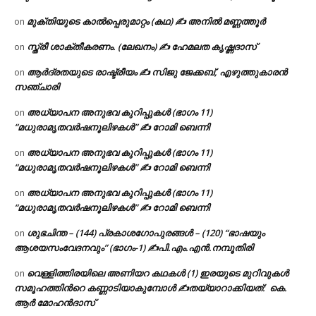
മുക്തിയുടെ കാൽപ്പെരുമാറ്റം (കഥ) ✍ അനിൽ മണ്ണത്തൂർ
on
സ്ത്രീ ശാക്തീകരണം. (ലേഖനം) ✍ ഹേമലത കൃഷ്ണദാസ്
on
ആർദ്രതയുടെ രാഷ്ട്രീയം ✍️ സിജു ജേക്കബ്, എഴുത്തുകാരൻ
on
സഞ്ചാരി
അധ്യാപന അനുഭവ കുറിപ്പുകൾ (ഭാഗം 11)
on
“മധുരാമൃതവർഷനൂലിഴകൾ” ✍ റോമി ബെന്നി
അധ്യാപന അനുഭവ കുറിപ്പുകൾ (ഭാഗം 11)
on
“മധുരാമൃതവർഷനൂലിഴകൾ” ✍ റോമി ബെന്നി
അധ്യാപന അനുഭവ കുറിപ്പുകൾ (ഭാഗം 11)
on
“മധുരാമൃതവർഷനൂലിഴകൾ” ✍ റോമി ബെന്നി
ശുഭചിന്ത – (144) പ്രകാശഗോപുരങ്ങൾ – (120) “ഭാഷയും
on
ആശയസംവേദനവും” (ഭാഗം-1) ✍പി.എം.എൻ.നമ്പൂതിരി
വെള്ളിത്തിരയിലെ അണിയറ കഥകൾ (1) ഇരയുടെ മുറിവുകൾ
on
സമൂഹത്തിന്‍റെ കണ്ണാടിയാകുമ്പോൾ ✍തയ്യാറാക്കിയത്: കെ.
ആര്‍ മോഹന്‍ദാസ്