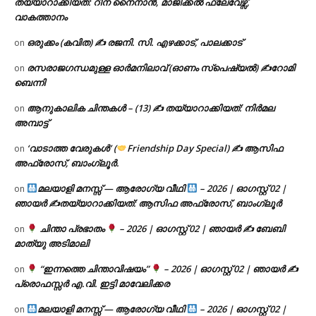
തയ്യാറാക്കിയത്: റീന നൈനാൻ, മാജിക്കൽ ഫ്ലേവേഴ്സ്,
വാകത്താനം
ഒരുക്കം (കവിത) ✍ രജനി. സി. എഴക്കാട്, പാലക്കാട്
on
രസരാജഗന്ധമുള്ള ഓർമനിലാവ് (ഓണം സ്‌പെഷ്യൽ) ✍റോമി
on
ബെന്നി
ആനുകാലിക ചിന്തകൾ – (13) ✍ തയ്യാറാക്കിയത്: നിർമല
on
അമ്പാട്ട്
‘വാടാത്ത വേരുകൾ’ (
Friendship Day Special) ✍ ആസിഫ
on
അഫ്രോസ്, ബാംഗ്ലൂർ.
മലയാളി മനസ്സ് — ആരോഗ്യ വീഥി
– 2026 | ഓഗസ്റ്റ് 02 |
on
ഞായർ ✍
തയ്യാറാക്കിയത്: ആസിഫ അഫ്രോസ്, ബാംഗ്ലൂർ
ചിന്താ പ്രഭാതം
– 2026 | ഓഗസ്റ്റ് 02 | ഞായർ ✍
ബേബി
on
മാത്യു അടിമാലി
“ഇന്നത്തെ ചിന്താവിഷയം”
– 2026 | ഓഗസ്റ്റ് 02 | ഞായർ ✍
on
പ്രൊഫസ്സർ എ.വി. ഇട്ടി മാവേലിക്കര
മലയാളി മനസ്സ് — ആരോഗ്യ വീഥി
– 2026 | ഓഗസ്റ്റ് 02 |
on