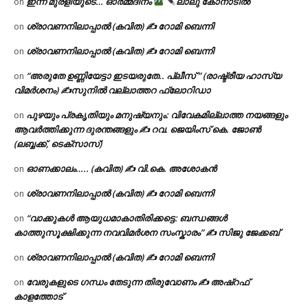
ഇന്ന് മുരളിയുടെ… ഓർമ്മദിനം
ലാലു കോനാടിൽ
on
ശ്രാവണനിലാപ്പാൽ (കവിത) ✍ റോമി ബെന്നി
on
ശ്രാവണനിലാപ്പാൽ (കവിത) ✍ റോമി ബെന്നി
on
“അരുതേ ഉണ്ണിയേട്ടാ ഇടയരുതേ.. പ്ലീസ് ” (രാഷ്ട്രീയ ഹാസ്യ
on
വിമർശനം) ✍സുനിൽ വല്ലാത്തറ ഫ്ലോറിഡാ
പുഴയും പ്രകൃതിയും മനുഷ്യനും: വിവേകമില്ലാത്ത നയങ്ങളും
on
ആവർത്തിക്കുന്ന ദുരന്തങ്ങളും ✍ റവ. ജെയിംസ് കെ. ജോൺ
(ലബ്ബക്ക്, ടെക്സാസ്)
ഓണക്കാലം….. (കവിത) ✍ വി.കെ. അശോകൻ
on
ശ്രാവണനിലാപ്പാൽ (കവിത) ✍ റോമി ബെന്നി
on
“വാക്കുകൾ ആയുധമാകാതിരിക്കട്ടെ: ബന്ധങ്ങൾ
on
കാത്തുസൂക്ഷിക്കുന്ന നവവിമർശന സംസ്കാരം” ✍️ സിജു ജേക്കബ്
ശ്രാവണനിലാപ്പാൽ (കവിത) ✍ റോമി ബെന്നി
on
വേരുകളുടെ ഗന്ധം തേടുന്ന തിരുവോണം ✍ അഷ്റഫ്
on
കാളത്തോട്