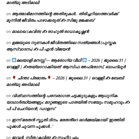
മാത്യു അടിമാലി
ആത്മാഭിമാനത്തിന്റെ അതിരുകൾ.. തിരിച്ചറിയാത്തവർക്ക്
on
മുന്നിൽ ജീവിതം പാഴാക്കരുത് ✍️ സിജു ജേക്കബ്
മാലാഖ (കവിത) ✍ രാഹുൽ രാധാകൃഷ്ണൻ
on
ഉമ്മയുടെ നുണകൾ ജീവിതത്തിലെ സത്യങ്ങൾ (പുസ്തക
on
ആസ്വാദനം) ✍ പി എൻ വിജയൻ
മലയാളി മനസ്സ് — ആരോഗ്യ വീഥി
– 2026 | ജൂലൈ 31 |
on
വെള്ളി | ✍
തയ്യാറാക്കിയത്: ആസിഫ അഫ്രോസ്, ബാംഗ്ലൂർ
ചിന്താ പ്രഭാതം
– 2026 | ജൂലൈ 31 | വെള്ളി ✍
ബേബി
on
മാത്യു അടിമാലി
വിശ്വാസത്തിന്റെ പരമ്പരാഗത ചട്ടക്കൂടുകളും ആധുനിക
on
യാഥാർത്ഥ്യങ്ങളും: മാറ്റങ്ങളുടെ പാതയിൽ സഭയും സമൂഹവും ✍
പി പി ചെറിയാൻ, ഡാളസ്
ഇന്ന് ഭരതൻ സ്മൃതി ദിനം. ഭരതൻ്റെ ഓർമ്മയ്ക്കായി ‘ഇത്തിരി
on
പൂക്കൾ ചുവന്ന പൂക്കൾ..’
ഇവൾ, സീത (കവിത) ✍ സഹീറ എം
on