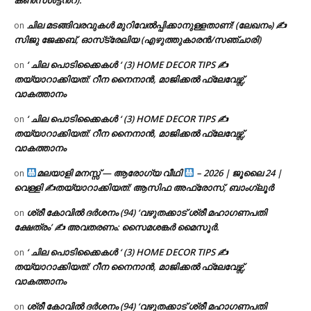
ചില മടങ്ങിവരവുകൾ മുറിവേൽപ്പിക്കാനുള്ളതാണ്! (ലേഖനം) ✍️
on
സിജു ജേക്കബ്, ഓസ്‌ട്രേലിയ (എഴുത്തുകാരൻ/സഞ്ചാരി)
‘ ചില പൊടിക്കൈകൾ ‘ (3) HOME DECOR TIPS ✍
on
തയ്യാറാക്കിയത്: റീന നൈനാൻ, മാജിക്കൽ ഫ്ലേവേഴ്സ്,
വാകത്താനം
‘ ചില പൊടിക്കൈകൾ ‘ (3) HOME DECOR TIPS ✍
on
തയ്യാറാക്കിയത്: റീന നൈനാൻ, മാജിക്കൽ ഫ്ലേവേഴ്സ്,
വാകത്താനം
മലയാളി മനസ്സ് — ആരോഗ്യ വീഥി
– 2026 | ജൂലൈ 24 |
on
വെള്ളി ✍
തയ്യാറാക്കിയത്: ആസിഫ അഫ്രോസ്, ബാംഗ്ലൂർ
ശ്രീ കോവിൽ ദർശനം (94) ‘വഴുതക്കാട് ശ്രീ മഹാഗണപതി
on
ക്ഷേത്രം’ ✍ അവതരണം: സൈമശങ്കർ മൈസൂർ.
‘ ചില പൊടിക്കൈകൾ ‘ (3) HOME DECOR TIPS ✍
on
തയ്യാറാക്കിയത്: റീന നൈനാൻ, മാജിക്കൽ ഫ്ലേവേഴ്സ്,
വാകത്താനം
ശ്രീ കോവിൽ ദർശനം (94) ‘വഴുതക്കാട് ശ്രീ മഹാഗണപതി
on