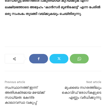
ബന്ധപ്പെട്ട മരണങ്ങൾ പകുതിയായി കുറയ്ക്കുക എന്ന
ലക്ഷ്യത്തോടെ അദ്ദേഹം “കാൻസർ മൂൺഷോട്ട്” എന്ന പേരിൽ
ഒരു സംരംഭം തുടങ്ങി വയ്ക്കുകയും ചെയ്തിരുന്നു.
Previous article
Next article
സംസ്ഥാനത്ത് ഇന്ന്
മുംബൈ നഗരത്തിലും
അതിശക്തമായ മഴയ്ക്ക്
കൊവിഡ് രോഗികളുടെ
സാധ്യത: കേന്ദ്ര
എണ്ണം വർധിക്കുന്നു
കാലാവസ്ഥ വകുപ്പ്