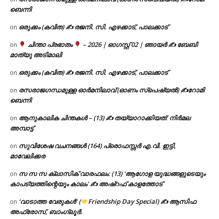
ബെന്നി
ഒരുക്കം (കവിത) ✍ രജനി. സി. എഴക്കാട്, പാലക്കാട്
on
ചിന്താ പ്രഭാതം
– 2026 | ഓഗസ്റ്റ് 02 | ഞായർ ✍
ബേബി
on
മാത്യു അടിമാലി
ഒരുക്കം (കവിത) ✍ രജനി. സി. എഴക്കാട്, പാലക്കാട്
on
രസരാജഗന്ധമുള്ള ഓർമനിലാവ് (ഓണം സ്‌പെഷ്യൽ) ✍റോമി
on
ബെന്നി
ആനുകാലിക ചിന്തകൾ – (13) ✍ തയ്യാറാക്കിയത്: നിർമല
on
അമ്പാട്ട്
സുവിശേഷ വചനങ്ങൾ (164) പ്രൊഫസ്സർ എ.വി. ഇട്ടി,
on
മാവേലിക്കര
സ സ സ ക്ലാസിക് വാരഫലം: (13) ‘ആഗോള യുദ്ധങ്ങളുടെയും
on
കാപട്യത്തിന്റെയും കാലം’ ✍ അഷ്റഫ് കാളത്തോട്
‘വാടാത്ത വേരുകൾ’ (
Friendship Day Special) ✍ ആസിഫ
on
അഫ്രോസ്, ബാംഗ്ലൂർ.