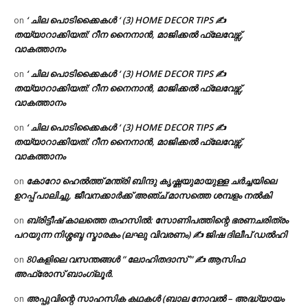
‘ ചില പൊടിക്കൈകൾ ‘ (3) HOME DECOR TIPS ✍
on
തയ്യാറാക്കിയത്: റീന നൈനാൻ, മാജിക്കൽ ഫ്ലേവേഴ്സ്,
വാകത്താനം
‘ ചില പൊടിക്കൈകൾ ‘ (3) HOME DECOR TIPS ✍
on
തയ്യാറാക്കിയത്: റീന നൈനാൻ, മാജിക്കൽ ഫ്ലേവേഴ്സ്,
വാകത്താനം
‘ ചില പൊടിക്കൈകൾ ‘ (3) HOME DECOR TIPS ✍
on
തയ്യാറാക്കിയത്: റീന നൈനാൻ, മാജിക്കൽ ഫ്ലേവേഴ്സ്,
വാകത്താനം
കോറോ ഹെൽത്ത് മന്ത്രി ബിന്ദു കൃഷ്ണയുമായുള്ള ചർച്ചയിലെ
on
ഉറപ്പ് പാലിച്ചു, ജീവനക്കാർക്ക് അഞ്ച് മാസത്തെ ശമ്പളം നൽകി
ബ്രിട്ടീഷ് കാലത്തെ തഹസിൽ: സോണിപത്തിന്റെ ഭരണചരിത്രം
on
പറയുന്ന നിശ്ശബ്ദ സ്മാരകം (ലഘു വിവരണം) ✍ ജിഷ ദിലീപ് ഡൽഹി
80കളിലെ വസന്തങ്ങൾ ” ലോഹിതദാസ് ” ✍ ആസിഫ
on
അഫ്രോസ് ബാംഗ്ലൂർ.
അപ്പുവിന്റെ സാഹസിക കഥകൾ (ബാല നോവൽ – അദ്ധ്യായം
on