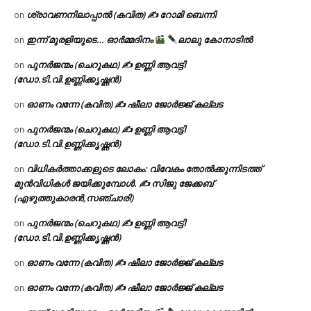
ശ്രാവണനിലാപ്പാൽ (കവിത) ✍ റോമി ബെന്നി
on
ഇന്ന് മുരളിയുടെ… ഓർമ്മദിനം
ലാലു കോനാടിൽ
on
പുനർജന്മം (ചെറുകഥ) ✍ ഉണ്ണി ആവട്ടി
on
(ഡോ.ടി.വി.ഉണ്ണിക്കൃഷ്ണൻ)
ഓണം വന്നേ (കവിത) ✍ ഷീലാ ജോർജ്ജ് കല്ലട
on
പുനർജന്മം (ചെറുകഥ) ✍ ഉണ്ണി ആവട്ടി
on
(ഡോ.ടി.വി.ഉണ്ണിക്കൃഷ്ണൻ)
വിധികർത്താക്കളുടെ ലോകം: വിവേകം തോൽക്കുന്നിടത്ത്
on
മുൻവിധികൾ ജയിക്കുമ്പോൾ. ✍️ സിജു ജേക്കബ്
(എഴുത്തുകാരൻ,സഞ്ചാരി)
പുനർജന്മം (ചെറുകഥ) ✍ ഉണ്ണി ആവട്ടി
on
(ഡോ.ടി.വി.ഉണ്ണിക്കൃഷ്ണൻ)
ഓണം വന്നേ (കവിത) ✍ ഷീലാ ജോർജ്ജ് കല്ലട
on
ഓണം വന്നേ (കവിത) ✍ ഷീലാ ജോർജ്ജ് കല്ലട
on