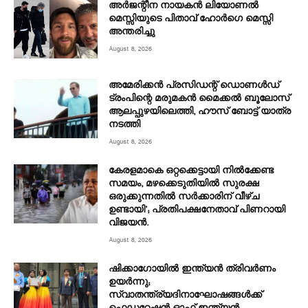
അര്‍ജന്റീന നായകന്‍ ലിയോണല്‍
മെസ്സിയുടെ പിതാവ് ഹോര്‍ഗെ മെസ്സി
അന്തരിച്ചു
August 8, 2026
അമേരിക്കൻ പ്രസിഡന്റ് ഡൊണൾഡ്
ട്രംപിന്റെ മരുമകന്‍ മൈക്കൽ ബൂലോസ്
ആലപ്പുഴയിലെത്തി, ഹൗസ് ബോട്ട് യാത്ര
നടത്തി
August 8, 2026
കേരളമാകെ ഒറ്റക്കെട്ടായി നിൽക്കേണ്ട
സമയം, മഴക്കെടുതിയിൽ സുരക്ഷ
ഒരുക്കുന്നതിൽ സർക്കാരിന് വീഴ്ച
ഉണ്ടായി’; പ്രതിപക്ഷനേതാവ് പിണറായി
വിജയൻ.
August 8, 2026
ഷിക്കാഗോയിൽ ഇന്ത്യൻ ത്രിവർണം
ഉയർന്നു;
സ്വാതന്ത്ര്യദിനാഘോഷങ്ങൾക്ക്
ഫെഡറേഷൻ ഓഫ് ഇന്ത്യൻ