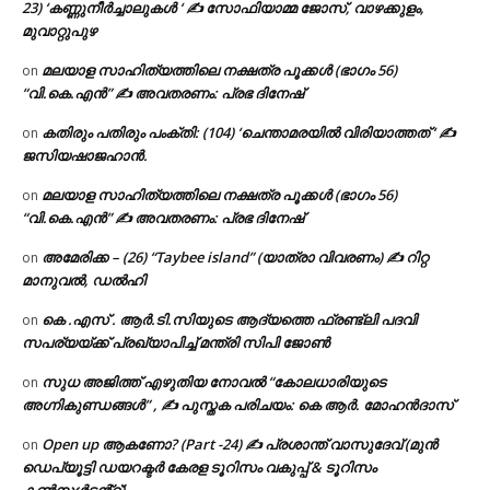
23) ‘കണ്ണുനീർച്ചാലുകൾ ‘ ✍ സോഫിയാമ്മ ജോസ്, വാഴക്കുളം,
മുവാറ്റുപുഴ
മലയാള സാഹിത്യത്തിലെ നക്ഷത്ര പൂക്കൾ (ഭാഗം 56)
on
“വി.കെ.എൻ” ✍ അവതരണം: പ്രഭ ദിനേഷ്
കതിരും പതിരും പംക്തി: (104) ‘ചെന്താമരയിൽ വിരിയാത്തത് ‘ ✍
on
ജസിയഷാജഹാൻ.
മലയാള സാഹിത്യത്തിലെ നക്ഷത്ര പൂക്കൾ (ഭാഗം 56)
on
“വി.കെ.എൻ” ✍ അവതരണം: പ്രഭ ദിനേഷ്
അമേരിക്ക – (26) “Taybee island” (യാത്രാ വിവരണം) ✍ റിറ്റ
on
മാനുവൽ, ഡൽഹി
കെ .എസ് . ആർ.ടി.സിയുടെ ആദ്യത്തെ ഫ്രണ്ട്ലി പദവി
on
സപര്യയ്ക്ക് പ്രഖ്യാപിച്ച് മന്ത്രി സിപി ജോൺ
സുധ അജിത്ത് എഴുതിയ നോവൽ “കോലധാരിയുടെ
on
അഗ്നികുണ്ഡങ്ങള്‍” , ✍ പുസ്തക പരിചയം: കെ ആർ. മോഹൻദാസ്
Open up ആകണോ? (Part -24) ✍ പ്രശാന്ത് വാസുദേവ് (മുൻ
on
ഡെപ്യൂട്ടി ഡയറക്ടർ കേരള ടൂറിസം വകുപ്പ് & ടൂറിസം
കൺസൾട്ടൻ്റ്).