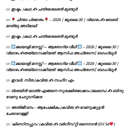
ഇഷ്ടം. (കഥ) ✍ ചന്ദ്രശേഖരൻ മുണ്ടൂർ
on
ചിന്താ പ്രഭാതം
– 2026 | ജൂലൈ 30 | വ്യാഴം ✍
ബേബി
on
മാത്യു അടിമാലി
ഇഷ്ടം. (കഥ) ✍ ചന്ദ്രശേഖരൻ മുണ്ടൂർ
on
മലയാളി മനസ്സ് — ആരോഗ്യ വീഥി
– 2026 | ജൂലൈ 30 |
on
വ്യാഴം ✍
തയ്യാറാക്കിയത്: ആസിഫ അഫ്രോസ്, ബാംഗ്ലൂർ
മലയാളി മനസ്സ് — ആരോഗ്യ വീഥി
– 2026 | ജൂലൈ 30 |
on
വ്യാഴം ✍
തയ്യാറാക്കിയത്: ആസിഫ അഫ്രോസ്, ബാംഗ്ലൂർ
ഇവൾ, സീത (കവിത) ✍ സഹീറ എം
on
ട്രെയിൻ യാത്ര എങ്ങനെ സുരക്ഷിതമാക്കാം (ലേഖനം) ✍ ബിന്ദു
on
വേണു ചോറ്റാനിക്കര
അതിജീവനം – ആപേക്ഷികം (കവിത) ✍ വേണുക്കുട്ടൻ
on
ചേരാവെള്ളി
‘കിണറിനപ്പുറം’ (കവിത) ✍ വർഗീസ് റ്റി നൈനാൻ (Dil Se
)
on