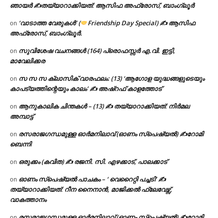
ഞായർ ✍
തയ്യാറാക്കിയത്: ആസിഫ അഫ്രോസ്, ബാംഗ്ലൂർ
‘വാടാത്ത വേരുകൾ’ (
Friendship Day Special) ✍ ആസിഫ
on
അഫ്രോസ്, ബാംഗ്ലൂർ.
സുവിശേഷ വചനങ്ങൾ (164) പ്രൊഫസ്സർ എ.വി. ഇട്ടി,
on
മാവേലിക്കര
സ സ സ ക്ലാസിക് വാരഫലം: (13) ‘ആഗോള യുദ്ധങ്ങളുടെയും
on
കാപട്യത്തിന്റെയും കാലം’ ✍ അഷ്റഫ് കാളത്തോട്
ആനുകാലിക ചിന്തകൾ – (13) ✍ തയ്യാറാക്കിയത്: നിർമല
on
അമ്പാട്ട്
രസരാജഗന്ധമുള്ള ഓർമനിലാവ് (ഓണം സ്‌പെഷ്യൽ) ✍റോമി
on
ബെന്നി
ഒരുക്കം (കവിത) ✍ രജനി. സി. എഴക്കാട്, പാലക്കാട്
on
ഓണം സ്പെഷ്യൽ പാചകം – ‘ വെറൈറ്റി പച്ചടി’ ✍
on
തയ്യാറാക്കിയത്: റീന നൈനാൻ, മാജിക്കൽ ഫ്ലേവേഴ്സ്,
വാകത്താനം
രസരാജഗന്ധമുള്ള ഓർമനിലാവ് (ഓണം സ്‌പെഷ്യൽ) ✍റോമി
on