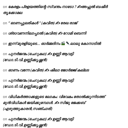
കേരളം പ്രളയത്തിന്റെ സ്വന്തം നാടോ ? ✍️അഫ്സൽ ബഷീർ
on
തൃക്കോമല
” ഓണപ്പുലരികൾ ” (കവിത) ✍ രേഖ രാജ്
on
ശ്രാവണനിലാപ്പാൽ (കവിത) ✍ റോമി ബെന്നി
on
ഇന്ന് മുരളിയുടെ… ഓർമ്മദിനം
ലാലു കോനാടിൽ
on
പുനർജന്മം (ചെറുകഥ) ✍ ഉണ്ണി ആവട്ടി
on
(ഡോ.ടി.വി.ഉണ്ണിക്കൃഷ്ണൻ)
ഓണം വന്നേ (കവിത) ✍ ഷീലാ ജോർജ്ജ് കല്ലട
on
പുനർജന്മം (ചെറുകഥ) ✍ ഉണ്ണി ആവട്ടി
on
(ഡോ.ടി.വി.ഉണ്ണിക്കൃഷ്ണൻ)
വിധികർത്താക്കളുടെ ലോകം: വിവേകം തോൽക്കുന്നിടത്ത്
on
മുൻവിധികൾ ജയിക്കുമ്പോൾ. ✍️ സിജു ജേക്കബ്
(എഴുത്തുകാരൻ,സഞ്ചാരി)
പുനർജന്മം (ചെറുകഥ) ✍ ഉണ്ണി ആവട്ടി
on
(ഡോ.ടി.വി.ഉണ്ണിക്കൃഷ്ണൻ)