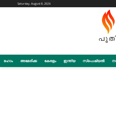
Saturday, August 8, 2026
ഹോം
അമേരിക്ക
കേരളം
ഇന്ത്യ
സ്പെഷ്യൽ
നാ