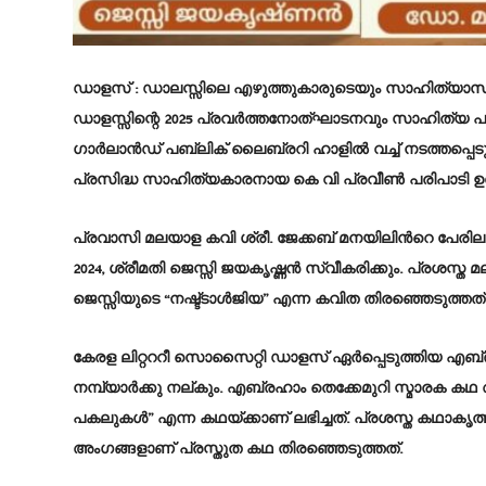
ഡാളസ് :
ഡാലസ്സിലെ എഴുത്തുകാരുടെയും സാഹിത്യാസ
ഡാളസ്സിന്റെ 2025 പ്രവർത്തനോത്ഘാടനവും സാഹിത്യ പുരസ്
ഗാർലാൻഡ് പബ്ലിക് ലൈബ്രറി ഹാളിൽ വച്ച് നടത്തപ്പെ
പ്രസിദ്ധ സാഹിത്യകാരനായ കെ വി പ്രവീൺ പരിപാടി 
പ്രവാസി മലയാള കവി ശ്രീ. ജേക്കബ്‌ മനയിലിൻറെ പേര
2024, ശ്രീമതി ജെസ്സി ജയകൃഷ്ണൻ സ്വീകരിക്കും. പ്രശസ്
ജെസ്സിയുടെ “നഷ്ട്ടാൾജിയ” എന്ന കവിത തിരഞ്ഞെടുത്തത്
കേരള ലിറ്റററീ സൊസൈറ്റി ഡാളസ് ഏർപ്പെടുത്തിയ എബ
നമ്പ്യാർക്കു നല്കും. എബ്രഹാം തെക്കേമുറി സ്മാരക 
പകലുകൾ” എന്ന കഥയ്ക്കാണ് ലഭിച്ചത്. പ്രശസ്ത കഥാകൃത
അംഗങ്ങളാണ് പ്രസ്തുത കഥ തിരഞ്ഞെടുത്തത്.