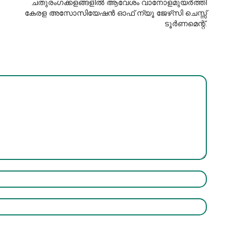
ചതുരംഗക്കളങ്ങളിൽ ആവേശം വാനോളമുയർത്തി
കേരള അസോസിയേഷൻ ഓഫ് ന്യൂ ജേഴ്‌സി ചെസ്സ്
ടൂർണമെന്റ്.
Name:*
Email:*