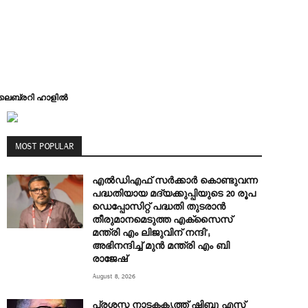
 ലൈബ്രറി ഹാളിൽ
MOST POPULAR
എല്‍ഡിഎഫ് സര്‍ക്കാര്‍ കൊണ്ടുവന്ന
പദ്ധതിയായ മദ്യക്കുപ്പിയുടെ 20 രൂപ
ഡെപ്പോസിറ്റ് പദ്ധതി തുടരാൻ
തീരുമാനമെടുത്ത എക്‌സൈസ്
മന്ത്രി എം ലിജുവിന് നന്ദി’;
അഭിനന്ദിച്ച് മുൻ മന്ത്രി എം ബി
രാജേഷ്
August 8, 2026
പ്രശസ്ത നാടകകൃത്ത് ഷിബു എസ്