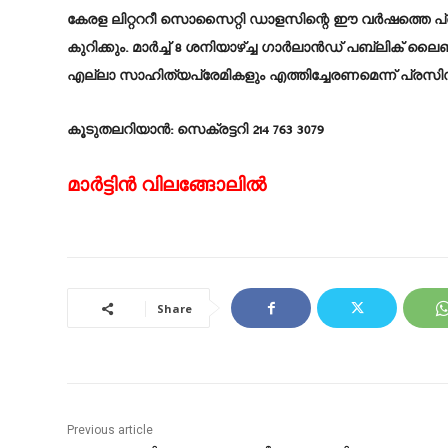
കേരള ലിറ്റററീ സൊസൈറ്റി ഡാളസിന്റെ ഈ വർഷത്തെ പ്
കുറിക്കും. മാർച്ച് 8 ശനിയാഴ്ച്ച ഗാർലാൻഡ് പബ്ലിക് ല
എല്ലാ സാഹിത്യപ്രേമികളും എത്തിച്ചേരണമെന്ന് പ്രസിഡ
കൂടുതലറിയാൻ: സെക്രട്ടറി 214 763 3079
മാർട്ടിൻ വിലങ്ങോലിൽ
Share
Previous article