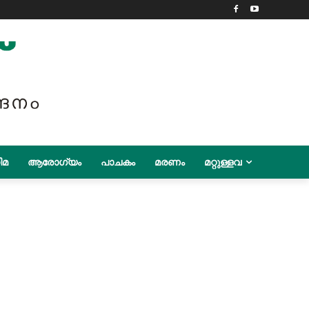
ിമ
ആരോഗ്യം
പാചകം
മരണം
മറ്റുള്ളവ