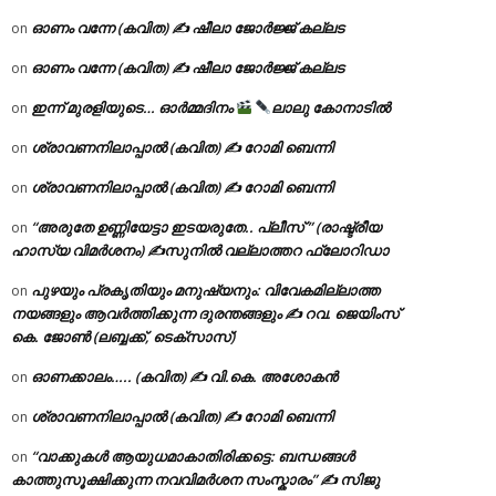
ഓണം വന്നേ (കവിത) ✍ ഷീലാ ജോർജ്ജ് കല്ലട
on
ഓണം വന്നേ (കവിത) ✍ ഷീലാ ജോർജ്ജ് കല്ലട
on
ഇന്ന് മുരളിയുടെ… ഓർമ്മദിനം
ലാലു കോനാടിൽ
on
ശ്രാവണനിലാപ്പാൽ (കവിത) ✍ റോമി ബെന്നി
on
ശ്രാവണനിലാപ്പാൽ (കവിത) ✍ റോമി ബെന്നി
on
“അരുതേ ഉണ്ണിയേട്ടാ ഇടയരുതേ.. പ്ലീസ് ” (രാഷ്ട്രീയ
on
ഹാസ്യ വിമർശനം) ✍സുനിൽ വല്ലാത്തറ ഫ്ലോറിഡാ
പുഴയും പ്രകൃതിയും മനുഷ്യനും: വിവേകമില്ലാത്ത
on
നയങ്ങളും ആവർത്തിക്കുന്ന ദുരന്തങ്ങളും ✍ റവ. ജെയിംസ്
കെ. ജോൺ (ലബ്ബക്ക്, ടെക്സാസ്)
ഓണക്കാലം….. (കവിത) ✍ വി.കെ. അശോകൻ
on
ശ്രാവണനിലാപ്പാൽ (കവിത) ✍ റോമി ബെന്നി
on
“വാക്കുകൾ ആയുധമാകാതിരിക്കട്ടെ: ബന്ധങ്ങൾ
on
കാത്തുസൂക്ഷിക്കുന്ന നവവിമർശന സംസ്കാരം” ✍️ സിജു