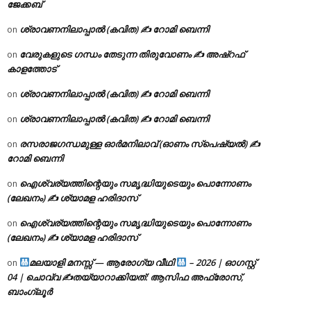
ജേക്കബ്
ശ്രാവണനിലാപ്പാൽ (കവിത) ✍ റോമി ബെന്നി
on
വേരുകളുടെ ഗന്ധം തേടുന്ന തിരുവോണം ✍ അഷ്റഫ്
on
കാളത്തോട്
ശ്രാവണനിലാപ്പാൽ (കവിത) ✍ റോമി ബെന്നി
on
ശ്രാവണനിലാപ്പാൽ (കവിത) ✍ റോമി ബെന്നി
on
രസരാജഗന്ധമുള്ള ഓർമനിലാവ് (ഓണം സ്‌പെഷ്യൽ) ✍
on
റോമി ബെന്നി
ഐശ്വര്യത്തിന്റെയും സമൃദ്ധിയുടെയും പൊന്നോണം
on
(ലേഖനം) ✍ ശ്യാമള ഹരിദാസ്
ഐശ്വര്യത്തിന്റെയും സമൃദ്ധിയുടെയും പൊന്നോണം
on
(ലേഖനം) ✍ ശ്യാമള ഹരിദാസ്
മലയാളി മനസ്സ് — ആരോഗ്യ വീഥി
– 2026 | ഓഗസ്റ്റ്
on
04 | ചൊവ്വ ✍
തയ്യാറാക്കിയത്: ആസിഫ അഫ്രോസ്,
ബാംഗ്ലൂർ