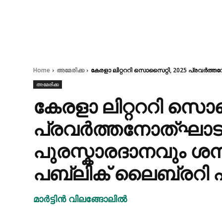
Home
അമേരിക്ക
കേരളാ ലിറ്റററി സൊസൈറ്റി, 2025 പ്രവർത്
അമേരിക്ക
കേരളാ ലിറ്റററി സൊസ
പ്രവർത്തനോത്ഘാട
പുരസ്കാരദാനവും ശന
പബ്ലിക് ലൈബ്രറി
മാർട്ടിൻ വിലങ്ങോലിൽ