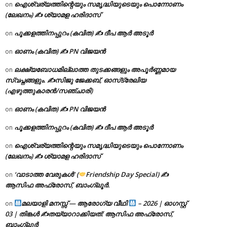
ഐശ്വര്യത്തിന്റെയും സമൃദ്ധിയുടെയും പൊന്നോണം
on
(ലേഖനം) ✍ ശ്യാമള ഹരിദാസ്
പൂക്കളത്തിനപ്പുറം (കവിത) ✍ ദീപ ആർ അടൂർ
on
ഓണം (കവിത) ✍ PN വിജയൻ
on
ലക്ഷ്യബോധമില്ലാത്ത തുടക്കങ്ങളും അപൂർണ്ണമായ
on
സ്വപ്നങ്ങളും. ✍️സിജു ജേക്കബ്, ഓസ്‌ട്രേലിയ
(എഴുത്തുകാരൻ/സഞ്ചാരി)
ഓണം (കവിത) ✍ PN വിജയൻ
on
പൂക്കളത്തിനപ്പുറം (കവിത) ✍ ദീപ ആർ അടൂർ
on
ഐശ്വര്യത്തിന്റെയും സമൃദ്ധിയുടെയും പൊന്നോണം
on
(ലേഖനം) ✍ ശ്യാമള ഹരിദാസ്
‘വാടാത്ത വേരുകൾ’ (
Friendship Day Special) ✍
on
ആസിഫ അഫ്രോസ്, ബാംഗ്ലൂർ.
മലയാളി മനസ്സ് — ആരോഗ്യ വീഥി
– 2026 | ഓഗസ്റ്റ്
on
03 | തിങ്കൾ ✍
തയ്യാറാക്കിയത്: ആസിഫ അഫ്രോസ്,
ബാംഗ്ലൂർ