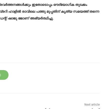
രവർത്തനങ്ങൾക്കും ഇതോടൊപ്പം ഔദ്യോഗിക തുടക്കം
ൈബ്രറി ഹാളിൽ രാവിലെ പത്തു മുപ്പതിന് കൃത്യ സമയത്ത് തന്നെ
ന്റ് ഷാജു ജോണ് അഭ്യർത്ഥിച്ചു.
Next article