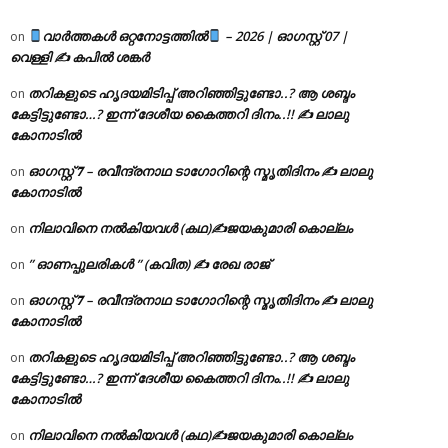
വാർത്തകൾ ഒറ്റനോട്ടത്തിൽ
– 2026 | ഓഗസ്റ്റ് 07 |
on
വെള്ളി ✍
കപിൽ ശങ്കർ
തറികളുടെ ഹൃദയമിടിപ്പ് അറിഞ്ഞിട്ടുണ്ടോ..? ആ ശബ്ദം
on
കേട്ടിട്ടുണ്ടോ…? ഇന്ന് ദേശീയ കൈത്തറി ദിനം..!! ✍ ലാലു
കോനാടിൽ
ഓഗസ്റ്റ് 𝟕 – രവീന്ദ്രനാഥ ടാഗോറിന്റെ സ്മൃതിദിനം ✍ ലാലു
on
കോനാടിൽ
നിലാവിനെ നൽകിയവൾ (കഥ)✍ജയകുമാരി കൊല്ലം
on
” ഓണപ്പുലരികൾ ” (കവിത) ✍ രേഖ രാജ്
on
ഓഗസ്റ്റ് 𝟕 – രവീന്ദ്രനാഥ ടാഗോറിന്റെ സ്മൃതിദിനം ✍ ലാലു
on
കോനാടിൽ
തറികളുടെ ഹൃദയമിടിപ്പ് അറിഞ്ഞിട്ടുണ്ടോ..? ആ ശബ്ദം
on
കേട്ടിട്ടുണ്ടോ…? ഇന്ന് ദേശീയ കൈത്തറി ദിനം..!! ✍ ലാലു
കോനാടിൽ
നിലാവിനെ നൽകിയവൾ (കഥ)✍ജയകുമാരി കൊല്ലം
on