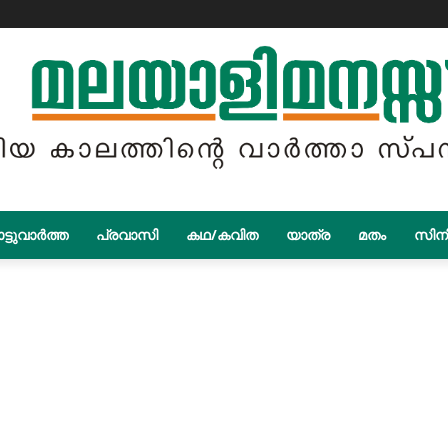
ട്ടുവാർത്ത
പ്രവാസി
കഥ/കവിത
യാത്ര
മതം
സിന