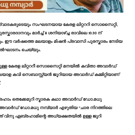
്വാദകരുടെയും സംഘടനയായ കേരള ലിറ്റററി സൊസൈറ്റി,
കാരദാനവും മാർച്ച് 8 ശനിയാഴ്ച്ച രാവിലെ 10:30 ന്
ടും. ഈ വർഷത്തെ മലയാളം മിഷൻ പ്രവാസി പുരസ്കാരം നേടിയ
ഉൽഘാടനം ചെയ്യും.
ിലുള്ള കേരള ലിറ്റററീ സൊസൈറ്റി മനയിൽ കവിതാ അവാർഡ്
ത മലയാള കവി സെബാസ്റ്റ്യൻ ജൂറിയായ അവാർഡ് കമ്മിറ്റിയാണ്
.
്രഹാം തെക്കേമുറി സ്മാരക കഥാ അവാർഡ് ഡോ.മധു
കഥ അവാർഡ് ഡോ.മധു നമ്പ്യാർ എഴുതിയ “ചാര നിറത്തിലെ
്ത് വിനു ഏബ്രഹാമിന്റെ അധ്യക്ഷതയിൽ ഉള്ള ജൂറി