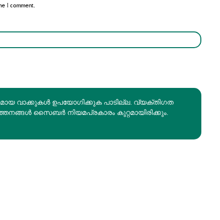
me I comment.
രമായ വാക്കുകൾ ഉപയോഗിക്കുക പാടില്ല. വ്യക്തിഗത
ത്തനങ്ങൾ സൈബർ നിയമപ്രകാരം കുറ്റമായിരിക്കും.