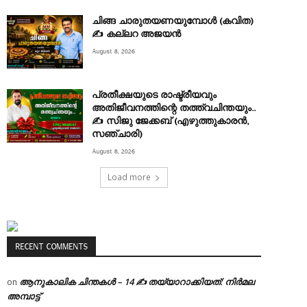
ചിങ്ങ ചാരുതയണയുമ്പോൾ (കവിത)
✍ കല്ലറ അജയൻ
August 8, 2026
പ്രതീക്ഷയുടെ രാഷ്ട്രീയവും
അതിജീവനത്തിന്റെ തത്ത്വചിന്തയും..
✍️ സിജു ജേക്കബ് (എഴുത്തുകാരൻ,
സഞ്ചാരി)
August 8, 2026
Load more
RECENT COMMENTS
ആനുകാലിക ചിന്തകൾ – 14 ✍ തയ്യാറാക്കിയത്: നിർമല
on
അമ്പാട്ട്