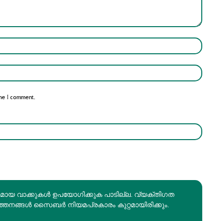
Name:*
Email:*
me I comment.
രമായ വാക്കുകൾ ഉപയോഗിക്കുക പാടില്ല. വ്യക്തിഗത
ത്തനങ്ങൾ സൈബർ നിയമപ്രകാരം കുറ്റമായിരിക്കും.