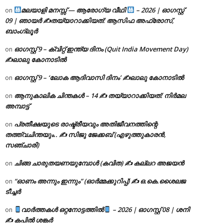
മലയാളി മനസ്സ് — ആരോഗ്യ വീഥി
– 2026 | ഓഗസ്റ്റ്
on
09 | ഞായർ ✍
തയ്യാറാക്കിയത്: ആസിഫ അഫ്രോസ്,
ബാംഗ്ലൂർ
ഓഗസ്റ്റ് 9 – ക്വിറ്റ് ഇന്ത്യ ദിനം (Quit India Movement Day)
on
✍ലാലു കോനാടിൽ
ഓഗസ്റ്റ് 9 – ‘ലോക ആദിവാസി ദിനം’ ✍️ലാലു കോനാടിൽ
on
ആനുകാലിക ചിന്തകൾ – 14 ✍ തയ്യാറാക്കിയത്: നിർമല
on
അമ്പാട്ട്
പ്രതീക്ഷയുടെ രാഷ്ട്രീയവും അതിജീവനത്തിന്റെ
on
തത്ത്വചിന്തയും.. ✍️ സിജു ജേക്കബ് (എഴുത്തുകാരൻ,
സഞ്ചാരി)
ചിങ്ങ ചാരുതയണയുമ്പോൾ (കവിത) ✍ കല്ലറ അജയൻ
on
“ഓണം അന്നും ഇന്നും” (ഓർമ്മക്കുറിപ്പ്) ✍ ഒ.കെ.ശൈലജ
on
ടീച്ചർ
വാർത്തകൾ ഒറ്റനോട്ടത്തിൽ
– 2026 | ഓഗസ്റ്റ് 08 | ശനി
on
✍
കപിൽ ശങ്കർ