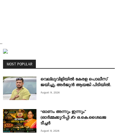
..
MOST POPULAR
വെല്ലുവിളിയിൽ കേരള പൊലീസ്
ജയിച്ചു; അർജുൻ ആയങ്കി പിടിയിൽ.
August 9, 2026
“ഓണം അന്നും ഇന്നും”
(ഓർമ്മക്കുറിപ്പ്) ✍ ഒ.കെ.ശൈലജ
ടീച്ചർ
August 8, 2026