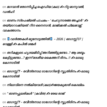
ഭഗവാൻ തോന്നിപ്പിച്ച ഐഡിയ (കഥ) ✍ റിറ്റ മാനുവൽ,
on
ഡൽഹി
ഓണം സ്പെഷ്യൽ പാചകം – ‘ ചെറുനാരങ്ങ അച്ചാർ ‘ ✍
on
തയ്യാറാക്കിയത്: റീന നൈനാൻ, മാജിക്കൽ ഫ്ലേവേഴ്സ്,
വാകത്താനം
വാർത്തകൾ ഒറ്റനോട്ടത്തിൽ
– 2026 | ഓഗസ്റ്റ് 07 |
on
വെള്ളി ✍
കപിൽ ശങ്കർ
തറികളുടെ ഹൃദയമിടിപ്പ് അറിഞ്ഞിട്ടുണ്ടോ..? ആ ശബ്ദം
on
കേട്ടിട്ടുണ്ടോ…? ഇന്ന് ദേശീയ കൈത്തറി ദിനം..!! ✍ ലാലു
കോനാടിൽ
ഓഗസ്റ്റ് 𝟕 – രവീന്ദ്രനാഥ ടാഗോറിന്റെ സ്മൃതിദിനം ✍ ലാലു
on
കോനാടിൽ
നിലാവിനെ നൽകിയവൾ (കഥ)✍ജയകുമാരി കൊല്ലം
on
” ഓണപ്പുലരികൾ ” (കവിത) ✍ രേഖ രാജ്
on
ഓഗസ്റ്റ് 𝟕 – രവീന്ദ്രനാഥ ടാഗോറിന്റെ സ്മൃതിദിനം ✍ ലാലു
on
കോനാടിൽ