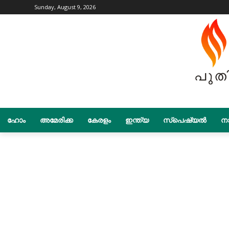
Sunday, August 9, 2026
ഹോം
അമേരിക്ക
കേരളം
ഇന്ത്യ
സ്പെഷ്യൽ
നാ