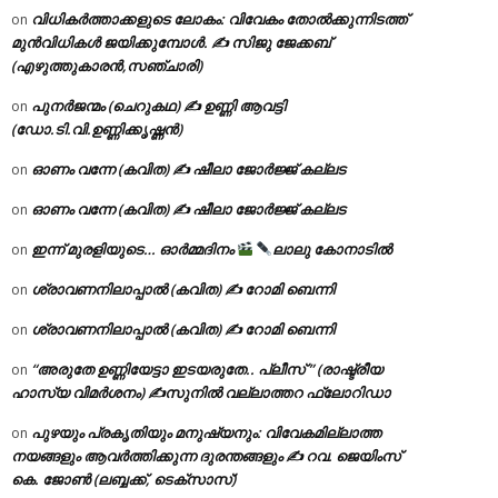
വിധികർത്താക്കളുടെ ലോകം: വിവേകം തോൽക്കുന്നിടത്ത്
on
മുൻവിധികൾ ജയിക്കുമ്പോൾ. ✍️ സിജു ജേക്കബ്
(എഴുത്തുകാരൻ,സഞ്ചാരി)
പുനർജന്മം (ചെറുകഥ) ✍ ഉണ്ണി ആവട്ടി
on
(ഡോ.ടി.വി.ഉണ്ണിക്കൃഷ്ണൻ)
ഓണം വന്നേ (കവിത) ✍ ഷീലാ ജോർജ്ജ് കല്ലട
on
ഓണം വന്നേ (കവിത) ✍ ഷീലാ ജോർജ്ജ് കല്ലട
on
ഇന്ന് മുരളിയുടെ… ഓർമ്മദിനം
ലാലു കോനാടിൽ
on
ശ്രാവണനിലാപ്പാൽ (കവിത) ✍ റോമി ബെന്നി
on
ശ്രാവണനിലാപ്പാൽ (കവിത) ✍ റോമി ബെന്നി
on
“അരുതേ ഉണ്ണിയേട്ടാ ഇടയരുതേ.. പ്ലീസ് ” (രാഷ്ട്രീയ
on
ഹാസ്യ വിമർശനം) ✍സുനിൽ വല്ലാത്തറ ഫ്ലോറിഡാ
പുഴയും പ്രകൃതിയും മനുഷ്യനും: വിവേകമില്ലാത്ത
on
നയങ്ങളും ആവർത്തിക്കുന്ന ദുരന്തങ്ങളും ✍ റവ. ജെയിംസ്
കെ. ജോൺ (ലബ്ബക്ക്, ടെക്സാസ്)