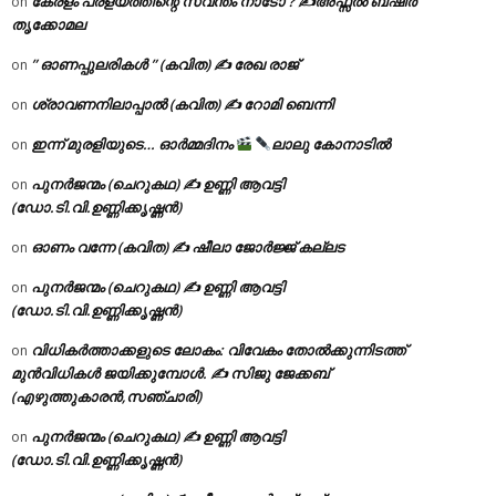
കേരളം പ്രളയത്തിന്റെ സ്വന്തം നാടോ ? ✍️അഫ്സൽ ബഷീർ
on
തൃക്കോമല
” ഓണപ്പുലരികൾ ” (കവിത) ✍ രേഖ രാജ്
on
ശ്രാവണനിലാപ്പാൽ (കവിത) ✍ റോമി ബെന്നി
on
ഇന്ന് മുരളിയുടെ… ഓർമ്മദിനം
ലാലു കോനാടിൽ
on
പുനർജന്മം (ചെറുകഥ) ✍ ഉണ്ണി ആവട്ടി
on
(ഡോ.ടി.വി.ഉണ്ണിക്കൃഷ്ണൻ)
ഓണം വന്നേ (കവിത) ✍ ഷീലാ ജോർജ്ജ് കല്ലട
on
പുനർജന്മം (ചെറുകഥ) ✍ ഉണ്ണി ആവട്ടി
on
(ഡോ.ടി.വി.ഉണ്ണിക്കൃഷ്ണൻ)
വിധികർത്താക്കളുടെ ലോകം: വിവേകം തോൽക്കുന്നിടത്ത്
on
മുൻവിധികൾ ജയിക്കുമ്പോൾ. ✍️ സിജു ജേക്കബ്
(എഴുത്തുകാരൻ,സഞ്ചാരി)
പുനർജന്മം (ചെറുകഥ) ✍ ഉണ്ണി ആവട്ടി
on
(ഡോ.ടി.വി.ഉണ്ണിക്കൃഷ്ണൻ)