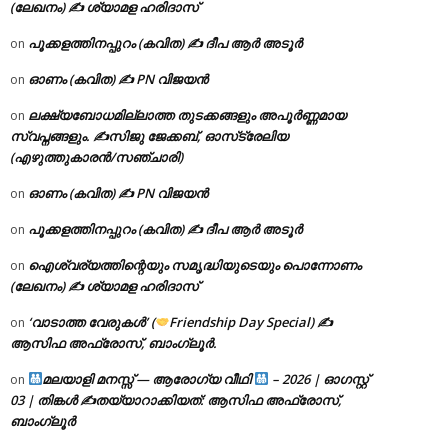
(ലേഖനം) ✍ ശ്യാമള ഹരിദാസ്
പൂക്കളത്തിനപ്പുറം (കവിത) ✍ ദീപ ആർ അടൂർ
on
ഓണം (കവിത) ✍ PN വിജയൻ
on
ലക്ഷ്യബോധമില്ലാത്ത തുടക്കങ്ങളും അപൂർണ്ണമായ
on
സ്വപ്നങ്ങളും. ✍️സിജു ജേക്കബ്, ഓസ്‌ട്രേലിയ
(എഴുത്തുകാരൻ/സഞ്ചാരി)
ഓണം (കവിത) ✍ PN വിജയൻ
on
പൂക്കളത്തിനപ്പുറം (കവിത) ✍ ദീപ ആർ അടൂർ
on
ഐശ്വര്യത്തിന്റെയും സമൃദ്ധിയുടെയും പൊന്നോണം
on
(ലേഖനം) ✍ ശ്യാമള ഹരിദാസ്
‘വാടാത്ത വേരുകൾ’ (
Friendship Day Special) ✍
on
ആസിഫ അഫ്രോസ്, ബാംഗ്ലൂർ.
മലയാളി മനസ്സ് — ആരോഗ്യ വീഥി
– 2026 | ഓഗസ്റ്റ്
on
03 | തിങ്കൾ ✍
തയ്യാറാക്കിയത്: ആസിഫ അഫ്രോസ്,
ബാംഗ്ലൂർ