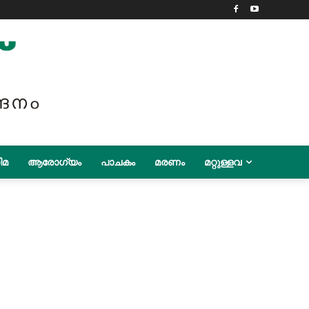
ിമ
ആരോഗ്യം
പാചകം
മരണം
മറ്റുള്ളവ