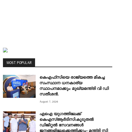
MOST POPULAR
കെഎഫ്‌സിയെ രാജ്യത്തെ മികച്ച
സംസ്ഥാന ധനകാര്യ
സ്ഥാപനമാക്കും: മുഖ്യമന്ത്രി വി ഡി
സതീശൻ.
August 7, 2026
എഐ യുഗത്തിലേക്ക്
കെഎസ്ആർടിസി:കൂടുതൽ
ഡിജിറ്റൽ സേവനങ്ങൾ
ജനങ്ങളിലേക്കെത്തിക്കും– മന്ത്രി സി