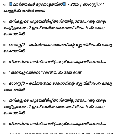
വാർത്തകൾ ഒറ്റനോട്ടത്തിൽ
– 2026 | ഓഗസ്റ്റ് 07 |
on
വെള്ളി ✍
കപിൽ ശങ്കർ
തറികളുടെ ഹൃദയമിടിപ്പ് അറിഞ്ഞിട്ടുണ്ടോ..? ആ ശബ്ദം
on
കേട്ടിട്ടുണ്ടോ…? ഇന്ന് ദേശീയ കൈത്തറി ദിനം..!! ✍ ലാലു
കോനാടിൽ
ഓഗസ്റ്റ് 𝟕 – രവീന്ദ്രനാഥ ടാഗോറിന്റെ സ്മൃതിദിനം ✍ ലാലു
on
കോനാടിൽ
നിലാവിനെ നൽകിയവൾ (കഥ)✍ജയകുമാരി കൊല്ലം
on
” ഓണപ്പുലരികൾ ” (കവിത) ✍ രേഖ രാജ്
on
ഓഗസ്റ്റ് 𝟕 – രവീന്ദ്രനാഥ ടാഗോറിന്റെ സ്മൃതിദിനം ✍ ലാലു
on
കോനാടിൽ
തറികളുടെ ഹൃദയമിടിപ്പ് അറിഞ്ഞിട്ടുണ്ടോ..? ആ ശബ്ദം
on
കേട്ടിട്ടുണ്ടോ…? ഇന്ന് ദേശീയ കൈത്തറി ദിനം..!! ✍ ലാലു
കോനാടിൽ
നിലാവിനെ നൽകിയവൾ (കഥ)✍ജയകുമാരി കൊല്ലം
on