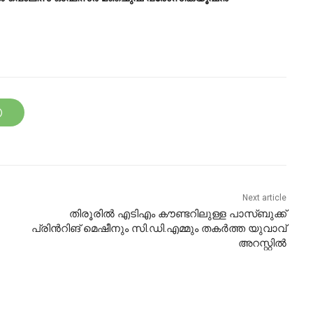
Next article
തിരൂരിൽ എടിഎം കൗണ്ടറിലുള്ള പാസ്ബുക്ക്
പ്രിൻറിങ് മെഷീനും സി.ഡി.എമ്മും തകർത്ത യുവാവ്
അറസ്റ്റിൽ