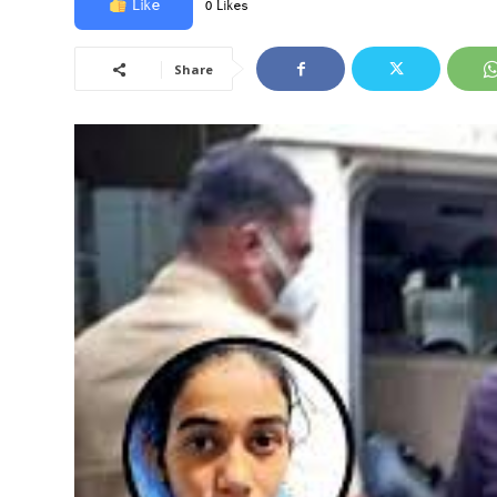
Like
0 Likes
Share