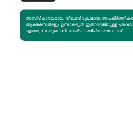
അസ്വീകാര്യമായ, നിയമവിരുദ്ധമായ, അപകീര്‍ത്തിക
ആക്രമണങ്ങളും ഉണ്ടാകരുത്. ഇത്തരത്തിലുള്ള പ്രവർ
എഴുതുന്നവരുടെ സ്വകാര്യ അഭിപ്രായങ്ങളാണ്.