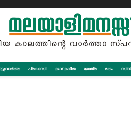
ട്ടുവാർത്ത
പ്രവാസി
കഥ/കവിത
യാത്ര
മതം
സിന