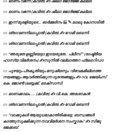
ഓണം വന്നേ (കവിത) ✍ ഷീലാ ജോർജ്ജ് കല്ലട
on
ഓണം വന്നേ (കവിത) ✍ ഷീലാ ജോർജ്ജ് കല്ലട
on
ഇന്ന് മുരളിയുടെ… ഓർമ്മദിനം
ലാലു കോനാടിൽ
on
ശ്രാവണനിലാപ്പാൽ (കവിത) ✍ റോമി ബെന്നി
on
ശ്രാവണനിലാപ്പാൽ (കവിത) ✍ റോമി ബെന്നി
on
“അരുതേ ഉണ്ണിയേട്ടാ ഇടയരുതേ.. പ്ലീസ് ” (രാഷ്ട്രീയ
on
ഹാസ്യ വിമർശനം) ✍സുനിൽ വല്ലാത്തറ ഫ്ലോറിഡാ
പുഴയും പ്രകൃതിയും മനുഷ്യനും: വിവേകമില്ലാത്ത
on
നയങ്ങളും ആവർത്തിക്കുന്ന ദുരന്തങ്ങളും ✍ റവ. ജെയിംസ്
കെ. ജോൺ (ലബ്ബക്ക്, ടെക്സാസ്)
ഓണക്കാലം….. (കവിത) ✍ വി.കെ. അശോകൻ
on
ശ്രാവണനിലാപ്പാൽ (കവിത) ✍ റോമി ബെന്നി
on
“വാക്കുകൾ ആയുധമാകാതിരിക്കട്ടെ: ബന്ധങ്ങൾ
on
കാത്തുസൂക്ഷിക്കുന്ന നവവിമർശന സംസ്കാരം” ✍️ സിജു
ജേക്കബ്