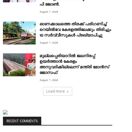
പി ജോൺ.
August 7, 2026
ഓണക്കാലത്തെ തിരക്ക് പരിഗണിച്ച്
റെയിൽവേ കേരളത്തിലേക്കും തിരിച്ചും
112 സർവ്വീസുകൾ പ്രഖ്യാപിച്ചു
August 7, 2026
മുല്ലപ്പെരിയാറിൽ ജലനിരപ്പ്
ഉയർത്താൻ കേരളം
അനുവദിക്കില്ലെന്ന് മന്ത്രി മോൻസ്
ജോസഫ്
August 7, 2026
Load more
RECENT COMMENTS