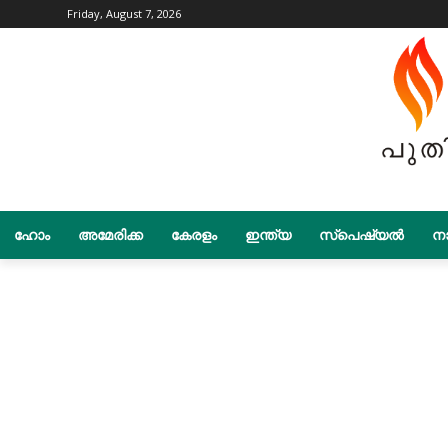
Friday, August 7, 2026
ഹോം
അമേരിക്ക
കേരളം
ഇന്ത്യ
സ്പെഷ്യൽ
നാ