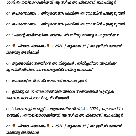
ശനി ✍
തയ്യാറാക്കിയത്: ആസിഫ അഫ്രോസ്, ബാംഗ്ലൂർ
പൊന്നോണം … തിരുവോണം (കവിത) ✍ റോബിൻ പള്ളുരുത്തി
on
പൊന്നോണം … തിരുവോണം (കവിത) ✍ റോബിൻ പള്ളുരുത്തി
on
‘ എന്റെ ഓർമ്മയിലെ ഓണം ‘ ✍ ബിന്ദു വേണു ചോറ്റാനിക്കര
on
ചിന്താ പ്രഭാതം
– 2026 | ജൂലൈ 31 | വെള്ളി ✍
ബേബി
on
മാത്യു അടിമാലി
ആത്മാഭിമാനത്തിന്റെ അതിരുകൾ.. തിരിച്ചറിയാത്തവർക്ക്
on
മുന്നിൽ ജീവിതം പാഴാക്കരുത് ✍️ സിജു ജേക്കബ്
മാലാഖ (കവിത) ✍ രാഹുൽ രാധാകൃഷ്ണൻ
on
ഉമ്മയുടെ നുണകൾ ജീവിതത്തിലെ സത്യങ്ങൾ (പുസ്തക
on
ആസ്വാദനം) ✍ പി എൻ വിജയൻ
മലയാളി മനസ്സ് — ആരോഗ്യ വീഥി
– 2026 | ജൂലൈ 31 |
on
വെള്ളി | ✍
തയ്യാറാക്കിയത്: ആസിഫ അഫ്രോസ്, ബാംഗ്ലൂർ
ചിന്താ പ്രഭാതം
– 2026 | ജൂലൈ 31 | വെള്ളി ✍
ബേബി
on
മാത്യു അടിമാലി