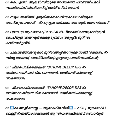
കെ .എസ് . ആർ.ടി.സിയുടെ ആദ്യത്തെ ഫ്രണ്ട്ലി പദവി
on
സപര്യയ്ക്ക് പ്രഖ്യാപിച്ച് മന്ത്രി സിപി ജോൺ
സുധ അജിത്ത് എഴുതിയ നോവൽ “കോലധാരിയുടെ
on
അഗ്നികുണ്ഡങ്ങള്‍” , ✍ പുസ്തക പരിചയം: കെ ആർ. മോഹൻദാസ്
Open up ആകണോ? (Part -24) ✍ പ്രശാന്ത് വാസുദേവ് (മുൻ
on
ഡെപ്യൂട്ടി ഡയറക്ടർ കേരള ടൂറിസം വകുപ്പ് & ടൂറിസം
കൺസൾട്ടൻ്റ്).
ചില മടങ്ങിവരവുകൾ മുറിവേൽപ്പിക്കാനുള്ളതാണ്! (ലേഖനം) ✍️
on
സിജു ജേക്കബ്, ഓസ്‌ട്രേലിയ (എഴുത്തുകാരൻ/സഞ്ചാരി)
‘ ചില പൊടിക്കൈകൾ ‘ (3) HOME DECOR TIPS ✍
on
തയ്യാറാക്കിയത്: റീന നൈനാൻ, മാജിക്കൽ ഫ്ലേവേഴ്സ്,
വാകത്താനം
‘ ചില പൊടിക്കൈകൾ ‘ (3) HOME DECOR TIPS ✍
on
തയ്യാറാക്കിയത്: റീന നൈനാൻ, മാജിക്കൽ ഫ്ലേവേഴ്സ്,
വാകത്താനം
മലയാളി മനസ്സ് — ആരോഗ്യ വീഥി
– 2026 | ജൂലൈ 24 |
on
വെള്ളി ✍
തയ്യാറാക്കിയത്: ആസിഫ അഫ്രോസ്, ബാംഗ്ലൂർ