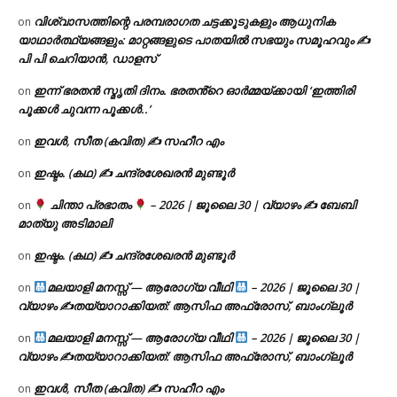
വിശ്വാസത്തിന്റെ പരമ്പരാഗത ചട്ടക്കൂടുകളും ആധുനിക
on
യാഥാർത്ഥ്യങ്ങളും: മാറ്റങ്ങളുടെ പാതയിൽ സഭയും സമൂഹവും ✍
പി പി ചെറിയാൻ, ഡാളസ്
ഇന്ന് ഭരതൻ സ്മൃതി ദിനം. ഭരതൻ്റെ ഓർമ്മയ്ക്കായി ‘ഇത്തിരി
on
പൂക്കൾ ചുവന്ന പൂക്കൾ..’
ഇവൾ, സീത (കവിത) ✍ സഹീറ എം
on
ഇഷ്ടം. (കഥ) ✍ ചന്ദ്രശേഖരൻ മുണ്ടൂർ
on
ചിന്താ പ്രഭാതം
– 2026 | ജൂലൈ 30 | വ്യാഴം ✍
ബേബി
on
മാത്യു അടിമാലി
ഇഷ്ടം. (കഥ) ✍ ചന്ദ്രശേഖരൻ മുണ്ടൂർ
on
മലയാളി മനസ്സ് — ആരോഗ്യ വീഥി
– 2026 | ജൂലൈ 30 |
on
വ്യാഴം ✍
തയ്യാറാക്കിയത്: ആസിഫ അഫ്രോസ്, ബാംഗ്ലൂർ
മലയാളി മനസ്സ് — ആരോഗ്യ വീഥി
– 2026 | ജൂലൈ 30 |
on
വ്യാഴം ✍
തയ്യാറാക്കിയത്: ആസിഫ അഫ്രോസ്, ബാംഗ്ലൂർ
ഇവൾ, സീത (കവിത) ✍ സഹീറ എം
on