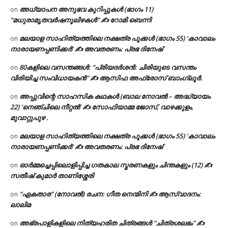
അധ്യാപന അനുഭവ കുറിപ്പുകൾ (ഭാഗം 11)
on
“മധുരാമൃതവർഷനൂലിഴകൾ” ✍ റോമി ബെന്നി
മലയാള സാഹിത്യത്തിലെ നക്ഷത്ര പൂക്കൾ (ഭാഗം 55) ‘കാവാലം
on
നാരായണപ്പണിക്കർ’ ✍ അവതരണം: പ്രഭ ദിനേഷ്
80കളിലെ വസന്തങ്ങൾ: “പ്രിയദർശൻ: ചിരിയുടെ വസന്തം
on
വിരിയിച്ച സംവിധായകൻ” ✍ ആസിഫ അഫ്രോസ് ബാംഗ്ലൂർ.
അപ്പുവിന്റെ സാഹസിക കഥകൾ (ബാല നോവൽ – അദ്ധ്യായം
on
22) ‘നെഞ്ചിലെ നീറ്റൽ’ ✍ സോഫിയാമ്മ ജോസ്, വാഴക്കുളം,
മുവാറ്റുപുഴ .
മലയാള സാഹിത്യത്തിലെ നക്ഷത്ര പൂക്കൾ (ഭാഗം 55) ‘കാവാലം
on
നാരായണപ്പണിക്കർ’ ✍ അവതരണം: പ്രഭ ദിനേഷ്
ഓർമ്മച്ചെപ്പിലൊളിപ്പിച്ച ഗതകാല സ്മരണകളും ചിന്തകളും (12) ✍
on
സതീഷ് കുമാർ താണിശ്ശേരി
“ഏകതാര” (നോവൽ) രചന: ഗീത നെന്മിനി ✍ ആസ്വാദനം:
on
ലാലിമ
അഭ്രപാളികളിലെ നിത്യഹരിത ചിത്രങ്ങൾ “ചിത്രശലഭം” ✍
on