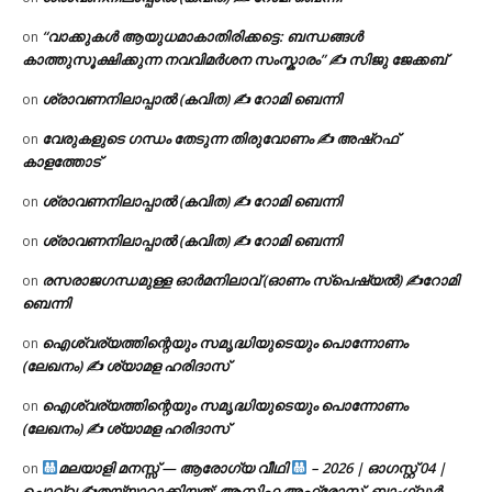
“വാക്കുകൾ ആയുധമാകാതിരിക്കട്ടെ: ബന്ധങ്ങൾ
on
കാത്തുസൂക്ഷിക്കുന്ന നവവിമർശന സംസ്കാരം” ✍️ സിജു ജേക്കബ്
ശ്രാവണനിലാപ്പാൽ (കവിത) ✍ റോമി ബെന്നി
on
വേരുകളുടെ ഗന്ധം തേടുന്ന തിരുവോണം ✍ അഷ്റഫ്
on
കാളത്തോട്
ശ്രാവണനിലാപ്പാൽ (കവിത) ✍ റോമി ബെന്നി
on
ശ്രാവണനിലാപ്പാൽ (കവിത) ✍ റോമി ബെന്നി
on
രസരാജഗന്ധമുള്ള ഓർമനിലാവ് (ഓണം സ്‌പെഷ്യൽ) ✍റോമി
on
ബെന്നി
ഐശ്വര്യത്തിന്റെയും സമൃദ്ധിയുടെയും പൊന്നോണം
on
(ലേഖനം) ✍ ശ്യാമള ഹരിദാസ്
ഐശ്വര്യത്തിന്റെയും സമൃദ്ധിയുടെയും പൊന്നോണം
on
(ലേഖനം) ✍ ശ്യാമള ഹരിദാസ്
മലയാളി മനസ്സ് — ആരോഗ്യ വീഥി
– 2026 | ഓഗസ്റ്റ് 04 |
on
ചൊവ്വ ✍
തയ്യാറാക്കിയത്: ആസിഫ അഫ്രോസ്, ബാംഗ്ലൂർ