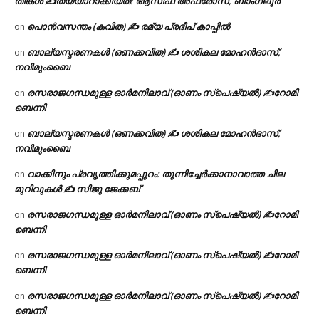
തിങ്കൾ ✍
തയ്യാറാക്കിയത്: ആസിഫ അഫ്രോസ്, ബാംഗ്ലൂർ
പൊൻവസന്തം (കവിത) ✍ രമ്യ പ്രദീപ് കാപ്പിൽ
on
ബാല്യസ്മരണകൾ (ഒണക്കവിത) ✍ ശശികല മോഹൻദാസ്,
on
നവിമുംബൈ
രസരാജഗന്ധമുള്ള ഓർമനിലാവ് (ഓണം സ്‌പെഷ്യൽ) ✍റോമി
on
ബെന്നി
ബാല്യസ്മരണകൾ (ഒണക്കവിത) ✍ ശശികല മോഹൻദാസ്,
on
നവിമുംബൈ
വാക്കിനും പ്രവൃത്തിക്കുമപ്പുറം: തുന്നിച്ചേർക്കാനാവാത്ത ചില
on
മുറിവുകൾ ✍️ സിജു ജേക്കബ്
രസരാജഗന്ധമുള്ള ഓർമനിലാവ് (ഓണം സ്‌പെഷ്യൽ) ✍റോമി
on
ബെന്നി
രസരാജഗന്ധമുള്ള ഓർമനിലാവ് (ഓണം സ്‌പെഷ്യൽ) ✍റോമി
on
ബെന്നി
രസരാജഗന്ധമുള്ള ഓർമനിലാവ് (ഓണം സ്‌പെഷ്യൽ) ✍റോമി
on
ബെന്നി