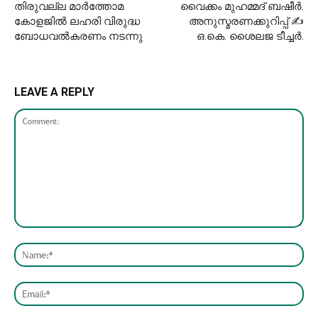
തിരുവല്ല മാര്‍ത്തോമ
വൈക്കം മുഹമ്മദ് ബഷീർ.
കോളജില്‍ ലഹരി വിരുദ്ധ
അനുസ്മരണക്കുറിപ്പ് ✍
ബോധവല്‍കരണം നടന്നു
ഒ.കെ. ശൈലജ ടീച്ചർ.
LEAVE A REPLY
Comment:
Nam
Emai