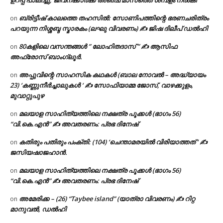
ബ്രിട്ടീഷ് കാലത്തെ തഹസിൽ: സോണിപത്തിന്റെ ഭരണചരിത്രം
on
പറയുന്ന നിശ്ശബ്ദ സ്മാരകം (ലഘു വിവരണം) ✍ ജിഷ ദിലീപ് ഡൽഹി
80കളിലെ വസന്തങ്ങൾ ” ലോഹിതദാസ് ” ✍ ആസിഫ
on
അഫ്രോസ് ബാംഗ്ലൂർ.
അപ്പുവിന്റെ സാഹസിക കഥകൾ (ബാല നോവൽ – അദ്ധ്യായം
on
23) ‘കണ്ണുനീർച്ചാലുകൾ ‘ ✍ സോഫിയാമ്മ ജോസ്, വാഴക്കുളം,
മുവാറ്റുപുഴ
മലയാള സാഹിത്യത്തിലെ നക്ഷത്ര പൂക്കൾ (ഭാഗം 56)
on
“വി.കെ.എൻ” ✍ അവതരണം: പ്രഭ ദിനേഷ്
കതിരും പതിരും പംക്തി: (104) ‘ചെന്താമരയിൽ വിരിയാത്തത് ‘ ✍
on
ജസിയഷാജഹാൻ.
മലയാള സാഹിത്യത്തിലെ നക്ഷത്ര പൂക്കൾ (ഭാഗം 56)
on
“വി.കെ.എൻ” ✍ അവതരണം: പ്രഭ ദിനേഷ്
അമേരിക്ക – (26) “Taybee island” (യാത്രാ വിവരണം) ✍ റിറ്റ
on
മാനുവൽ, ഡൽഹി