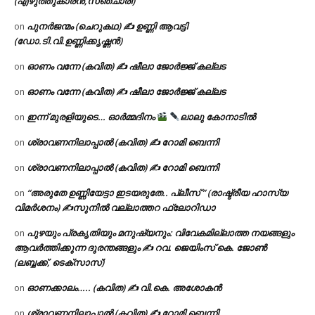
(എഴുത്തുകാരൻ,സഞ്ചാരി)
പുനർജന്മം (ചെറുകഥ) ✍ ഉണ്ണി ആവട്ടി
on
(ഡോ.ടി.വി.ഉണ്ണിക്കൃഷ്ണൻ)
ഓണം വന്നേ (കവിത) ✍ ഷീലാ ജോർജ്ജ് കല്ലട
on
ഓണം വന്നേ (കവിത) ✍ ഷീലാ ജോർജ്ജ് കല്ലട
on
ഇന്ന് മുരളിയുടെ… ഓർമ്മദിനം
ലാലു കോനാടിൽ
on
ശ്രാവണനിലാപ്പാൽ (കവിത) ✍ റോമി ബെന്നി
on
ശ്രാവണനിലാപ്പാൽ (കവിത) ✍ റോമി ബെന്നി
on
“അരുതേ ഉണ്ണിയേട്ടാ ഇടയരുതേ.. പ്ലീസ് ” (രാഷ്ട്രീയ ഹാസ്യ
on
വിമർശനം) ✍സുനിൽ വല്ലാത്തറ ഫ്ലോറിഡാ
പുഴയും പ്രകൃതിയും മനുഷ്യനും: വിവേകമില്ലാത്ത നയങ്ങളും
on
ആവർത്തിക്കുന്ന ദുരന്തങ്ങളും ✍ റവ. ജെയിംസ് കെ. ജോൺ
(ലബ്ബക്ക്, ടെക്സാസ്)
ഓണക്കാലം….. (കവിത) ✍ വി.കെ. അശോകൻ
on
ശ്രാവണനിലാപ്പാൽ (കവിത) ✍ റോമി ബെന്നി
on