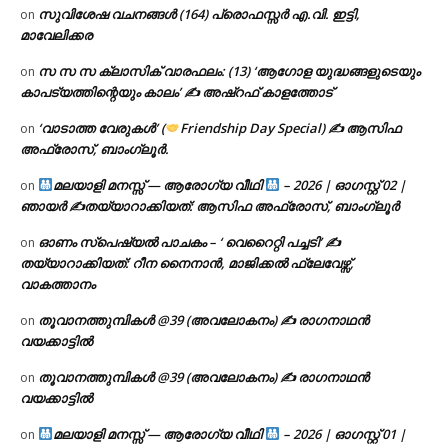
സുവിശേഷ വചനങ്ങൾ (164) പ്രൊഫസ്സർ എ.വി. ഇട്ടി,
on
മാവേലിക്കര
സ സ സ ക്ലാസിക് വാരഫലം: (13) ‘ആഗോള യുദ്ധങ്ങളുടെയും
on
കാപട്യത്തിന്റെയും കാലം’ ✍ അഷ്റഫ് കാളത്തോട്
‘വാടാത്ത വേരുകൾ’ (
Friendship Day Special) ✍ ആസിഫ
on
അഫ്രോസ്, ബാംഗ്ലൂർ.
മലയാളി മനസ്സ് — ആരോഗ്യ വീഥി
– 2026 | ഓഗസ്റ്റ് 02 |
on
ഞായർ ✍
തയ്യാറാക്കിയത്: ആസിഫ അഫ്രോസ്, ബാംഗ്ലൂർ
ഓണം സ്പെഷ്യൽ പാചകം – ‘ വെറൈറ്റി പച്ചടി’ ✍
on
തയ്യാറാക്കിയത്: റീന നൈനാൻ, മാജിക്കൽ ഫ്ലേവേഴ്സ്,
വാകത്താനം
തൂവാനത്തുമ്പികൾ @39 (അവലോകനം) ✍ രാഗനാഥൻ
on
വയക്കാട്ടിൽ
തൂവാനത്തുമ്പികൾ @39 (അവലോകനം) ✍ രാഗനാഥൻ
on
വയക്കാട്ടിൽ
മലയാളി മനസ്സ് — ആരോഗ്യ വീഥി
– 2026 | ഓഗസ്റ്റ് 01 |
on