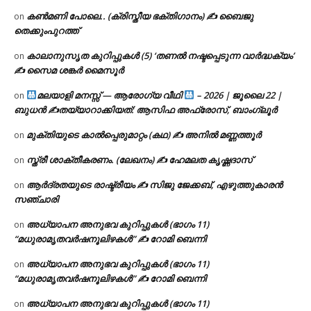
കൺമണി പോലെ.. (ക്രിസ്തീയ ഭക്തിഗാനം) ✍ ബൈജു
on
തെക്കുംപുറത്ത്
കാലാനുസൃത കുറിപ്പുകൾ (5) ‘തണൽ നഷ്ടപ്പെടുന്ന വാർദ്ധക്യം’
on
✍ സൈമ ശങ്കർ മൈസൂർ
മലയാളി മനസ്സ് — ആരോഗ്യ വീഥി
– 2026 | ജൂലൈ 22 |
on
ബുധൻ ✍
തയ്യാറാക്കിയത്: ആസിഫ അഫ്രോസ്, ബാംഗ്ലൂർ
മുക്തിയുടെ കാൽപ്പെരുമാറ്റം (കഥ) ✍ അനിൽ മണ്ണത്തൂർ
on
സ്ത്രീ ശാക്തീകരണം. (ലേഖനം) ✍ ഹേമലത കൃഷ്ണദാസ്
on
ആർദ്രതയുടെ രാഷ്ട്രീയം ✍️ സിജു ജേക്കബ്, എഴുത്തുകാരൻ
on
സഞ്ചാരി
അധ്യാപന അനുഭവ കുറിപ്പുകൾ (ഭാഗം 11)
on
“മധുരാമൃതവർഷനൂലിഴകൾ” ✍ റോമി ബെന്നി
അധ്യാപന അനുഭവ കുറിപ്പുകൾ (ഭാഗം 11)
on
“മധുരാമൃതവർഷനൂലിഴകൾ” ✍ റോമി ബെന്നി
അധ്യാപന അനുഭവ കുറിപ്പുകൾ (ഭാഗം 11)
on