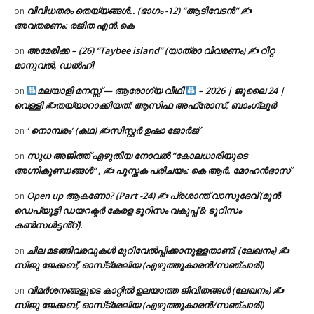
വിവിധതരം തെയ്യങ്ങൾ.. (ഭാഗം -12) “ആടിവേടൻ” ✍
on
അവതരണം: രജിത എൻ.കെ
അമേരിക്ക – (26) “Taybee island” (യാത്രാ വിവരണം) ✍ റിറ്റ
on
മാനുവൽ, ഡൽഹി
മലയാളി മനസ്സ് — ആരോഗ്യ വീഥി
– 2026 | ജൂലൈ 24 |
on
വെള്ളി ✍
തയ്യാറാക്കിയത്: ആസിഫ അഫ്രോസ്, ബാംഗ്ലൂർ
‘ നൊമ്പരം’ (കഥ) ✍സിസ്റ്റർ ഉഷാ ജോർജ്
on
സുധ അജിത്ത് എഴുതിയ നോവൽ “കോലധാരിയുടെ
on
അഗ്നികുണ്ഡങ്ങള്‍” , ✍ പുസ്തക പരിചയം: കെ ആർ. മോഹൻദാസ്
Open up ആകണോ? (Part -24) ✍ പ്രശാന്ത് വാസുദേവ് (മുൻ
on
ഡെപ്യൂട്ടി ഡയറക്ടർ കേരള ടൂറിസം വകുപ്പ് & ടൂറിസം
കൺസൾട്ടൻ്റ്).
ചില മടങ്ങിവരവുകൾ മുറിവേൽപ്പിക്കാനുള്ളതാണ്! (ലേഖനം) ✍️
on
സിജു ജേക്കബ്, ഓസ്‌ട്രേലിയ (എഴുത്തുകാരൻ/സഞ്ചാരി)
വിമർശനങ്ങളുടെ കാറ്റിൽ ഉലയാത്ത ജീവിതങ്ങൾ (ലേഖനം) ✍️
on
സിജു ജേക്കബ്, ഓസ്‌ട്രേലിയ (എഴുത്തുകാരൻ/സഞ്ചാരി)