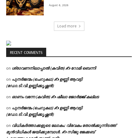
August 6, 2026
Load more
RECENT COMMENTS
ശ്രാവണനിലാപ്പാൽ (കവിത) ✍ റോമി ബെന്നി
on
പുനർജന്മം (ചെറുകഥ) ✍ ഉണ്ണി ആവട്ടി
on
(ഡോ.ടി.വി.ഉണ്ണിക്കൃഷ്ണൻ)
ഓണം വന്നേ (കവിത) ✍ ഷീലാ ജോർജ്ജ് കല്ലട
on
പുനർജന്മം (ചെറുകഥ) ✍ ഉണ്ണി ആവട്ടി
on
(ഡോ.ടി.വി.ഉണ്ണിക്കൃഷ്ണൻ)
വിധികർത്താക്കളുടെ ലോകം: വിവേകം തോൽക്കുന്നിടത്ത്
on
മുൻവിധികൾ ജയിക്കുമ്പോൾ. ✍️ സിജു ജേക്കബ്