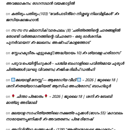
അവലോകനം: രാഗനാഥൻ വയക്കാട്ടിൽ
കതിരും പതിരും (103) “വേർപാടിൻ്റെ നിശ്ശബ്ദ നിലവിളികൾ” ✍
on
ജസിയഷാജഹാൻ.
സ സ സ ക്ലാസിക് വാരഫലം: (8) ‘ചരിത്രത്തിന്റെ ചാരങ്ങളിൽ
on
തോണ്ടി വർത്തമാനത്തിന്റെ വിചാരണ – ഒരു ദാർശനിക
പുനർവായന’ ✍ ലേഖനം: അഷ്റഫ് കാളത്തോട്
സ്നേഹകുടീരം എട്ടുകെട്ട് (അദ്ധ്യായം 10) ✍ ശ്യാമള ഹരിദാസ്
on
പടുവ പെയിന്റിംഗുകൾ – പശ്ചിമ ബംഗാളിലെ പവിത്രമായ ചുരുൾ
on
ചിത്രങ്ങൾ (ലഘു വിവരണം) ✍ജിഷ ദിലീപ് ഡൽഹി
മലയാളി മനസ്സ് — ആരോഗ്യ വീഥി
– 2026 | ജൂലൈ 18 |
on
ശനി ✍
തയ്യാറാക്കിയത്: ആസിഫ അഫ്രോസ്, ബാംഗ്ലൂർ
ചിന്താ പ്രഭാതം
– 2026 | ജൂലൈ 18 | ശനി ✍
ബേബി
on
മാത്യു അടിമാലി
മലയാള സാഹിത്യത്തിലെ നക്ഷത്ര പൂക്കൾ (ഭാഗം 55) ‘കാവാലം
on
നാരായണപ്പണിക്കർ’ ✍ അവതരണം: പ്രഭ ദിനേഷ്
അറിവിൻ്റെ മുത്തുകൾ – (138) “ആര്യന്മാരുടെ ആഗമനം” –
on