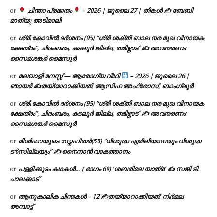
ചിന്താ പ്രഭാതം
– 2026 | ജൂലൈ 27 | തിങ്കൾ ✍
ബേബി
on
മാത്യു അടിമാലി
ശ്രീ കോവിൽ ദർശനം (95) “ശ്രീ ശക്തി ബാല നര മുഖ വിനായക
on
ക്ഷേത്രം”, ചിദംബരം, കടലൂർ ജില്ല, തമിഴ്നാട്. ✍ അവതരണം:
സൈമശങ്കർ മൈസൂർ.
മലയാളി മനസ്സ് — ആരോഗ്യ വീഥി
– 2026 | ജൂലൈ 26 |
on
ഞായർ ✍
തയ്യാറാക്കിയത്: ആസിഫ അഫ്രോസ്, ബാംഗ്ലൂർ
ശ്രീ കോവിൽ ദർശനം (95) “ശ്രീ ശക്തി ബാല നര മുഖ വിനായക
on
ക്ഷേത്രം”, ചിദംബരം, കടലൂർ ജില്ല, തമിഴ്നാട്. ✍ അവതരണം:
സൈമശങ്കർ മൈസൂർ.
മിശിഹായുടെ സ്നേഹിതർ(53) “വിശുദ്ധ എമിലിയാനയും വിശുദ്ധ
on
ടര്‍സില്ലയും” ✍ നൈനാൻ വാകത്താനം
പള്ളിക്കൂടം കഥകൾ… ( ഭാഗം 69) ‘ശബരിമല യാത്ര’ ✍ സജി ടി.
on
പാലക്കാട്
ആനുകാലിക ചിന്തകൾ – 12 ✍തയ്യാറാക്കിയത്: നിർമല
on
അമ്പാട്ട്