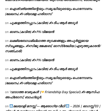
ഐശ്വര്യത്തിന്റെയും സമൃദ്ധിയുടെയും പൊന്നോണം
on
(ലേഖനം) ✍ ശ്യാമള ഹരിദാസ്
പൂക്കളത്തിനപ്പുറം (കവിത) ✍ ദീപ ആർ അടൂർ
on
ഓണം (കവിത) ✍ PN വിജയൻ
on
ലക്ഷ്യബോധമില്ലാത്ത തുടക്കങ്ങളും അപൂർണ്ണമായ
on
സ്വപ്നങ്ങളും. ✍️സിജു ജേക്കബ്, ഓസ്‌ട്രേലിയ (എഴുത്തുകാരൻ/
സഞ്ചാരി)
ഓണം (കവിത) ✍ PN വിജയൻ
on
പൂക്കളത്തിനപ്പുറം (കവിത) ✍ ദീപ ആർ അടൂർ
on
ഐശ്വര്യത്തിന്റെയും സമൃദ്ധിയുടെയും പൊന്നോണം
on
(ലേഖനം) ✍ ശ്യാമള ഹരിദാസ്
‘വാടാത്ത വേരുകൾ’ (
Friendship Day Special) ✍ ആസിഫ
on
അഫ്രോസ്, ബാംഗ്ലൂർ.
മലയാളി മനസ്സ് — ആരോഗ്യ വീഥി
– 2026 | ഓഗസ്റ്റ് 03 |
on