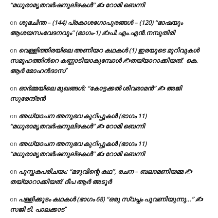
“മധുരാമൃതവർഷനൂലിഴകൾ” ✍ റോമി ബെന്നി
ശുഭചിന്ത – (144) പ്രകാശഗോപുരങ്ങൾ – (120) “ഭാഷയും
on
ആശയസംവേദനവും” (ഭാഗം-1) ✍പി.എം.എൻ.നമ്പൂതിരി
വെള്ളിത്തിരയിലെ അണിയറ കഥകൾ (1) ഇരയുടെ മുറിവുകൾ
on
സമൂഹത്തിന്‍റെ കണ്ണാടിയാകുമ്പോൾ ✍തയ്യാറാക്കിയത്: കെ.
ആര്‍ മോഹന്‍ദാസ്
ഓർമ്മയിലെ മുഖങ്ങൾ: “കോട്ടക്കൽ ശിവരാമൻ” ✍ അജി
on
സുരേന്ദ്രൻ
അധ്യാപന അനുഭവ കുറിപ്പുകൾ (ഭാഗം 11)
on
“മധുരാമൃതവർഷനൂലിഴകൾ” ✍ റോമി ബെന്നി
അധ്യാപന അനുഭവ കുറിപ്പുകൾ (ഭാഗം 11)
on
“മധുരാമൃതവർഷനൂലിഴകൾ” ✍ റോമി ബെന്നി
പുസ്തകപരിചയം: “മഴുവിന്റെ കഥ”, രചന – ബലാമണിയമ്മ ✍
on
തയ്യാറാക്കിയത്: ദീപ ആർ അടൂർ
പള്ളിക്കൂടം കഥകൾ (ഭാഗം 68) “ഒരു സ്വപ്നം പൂവണിയുന്നു…” ✍
on
സജി ടി. പാലക്കാട്