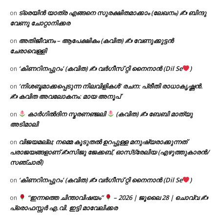
ട്രെയിൻ യാത്ര എങ്ങനെ സുരക്ഷിതമാക്കാം (ലേഖനം) ✍ ബിന്ദു
on
വേണു ചോറ്റാനിക്കര
അതിജീവനം – ആപേക്ഷികം (കവിത) ✍ വേണുക്കുട്ടൻ
on
ചേരാവെള്ളി
‘കിണറിനപ്പുറം’ (കവിത) ✍ വർഗീസ് റ്റി നൈനാൻ (Dil Se
)
on
‘നിശബ്ദമാക്കപ്പെടുന്ന നിലവിളികൾ’ രചന: പ്രീതി രാധാകൃഷ്ണൻ.
on
✍ കവിത അവലോകനം: മായ അനൂപ്
കാർഗിൽദിന സ്മരണഞ്ജലി
(കവിത) ✍ ബേബി മാത്യു
on
അടിമാലി
വിജയമല്ല; നമ്മെ കൂടുതൽ ഉറപ്പുള്ള മനുഷ്യരാക്കുന്നത്
on
പരാജയങ്ങളാണ് ✍️സിജു ജേക്കബ്, ഓസ്‌ട്രേലിയ (എഴുത്തുകാരൻ/
സഞ്ചാരി)
‘കിണറിനപ്പുറം’ (കവിത) ✍ വർഗീസ് റ്റി നൈനാൻ (Dil Se
)
on
“ഇന്നത്തെ ചിന്താവിഷയം”
– 2026 | ജൂലൈ 28 | ചൊവ്വ ✍
on
പ്രൊഫസ്സർ എ.വി. ഇട്ടി മാവേലിക്കര