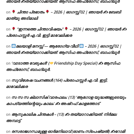
ഞായർ ✍
തയ്യാറാക്കിയത്: ആസിഫ അഫ്രോസ്, ബാംഗ്ലൂർ
ചിന്താ പ്രഭാതം
– 2026 | ഓഗസ്റ്റ് 02 | ഞായർ ✍
ബേബി
on
മാത്യു അടിമാലി
“ഇന്നത്തെ ചിന്താവിഷയം”
– 2026 | ഓഗസ്റ്റ് 02 | ഞായർ ✍
on
പ്രൊഫസ്സർ എ.വി. ഇട്ടി മാവേലിക്കര
മലയാളി മനസ്സ് — ആരോഗ്യ വീഥി
– 2026 | ഓഗസ്റ്റ് 02 |
on
ഞായർ ✍
തയ്യാറാക്കിയത്: ആസിഫ അഫ്രോസ്, ബാംഗ്ലൂർ
‘വാടാത്ത വേരുകൾ’ (
Friendship Day Special) ✍ ആസിഫ
on
അഫ്രോസ്, ബാംഗ്ലൂർ.
സുവിശേഷ വചനങ്ങൾ (164) പ്രൊഫസ്സർ എ.വി. ഇട്ടി,
on
മാവേലിക്കര
സ സ സ ക്ലാസിക് വാരഫലം: (13) ‘ആഗോള യുദ്ധങ്ങളുടെയും
on
കാപട്യത്തിന്റെയും കാലം’ ✍ അഷ്റഫ് കാളത്തോട്
ആനുകാലിക ചിന്തകൾ – (13) ✍ തയ്യാറാക്കിയത്: നിർമല
on
അമ്പാട്ട്
രസരാജഗന്ധമുള്ള ഓർമനിലാവ് (ഓണം സ്‌പെഷ്യൽ) ✍റോമി
on