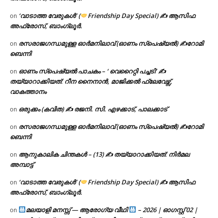
‘വാടാത്ത വേരുകൾ’ (
Friendship Day Special) ✍ ആസിഫ
on
അഫ്രോസ്, ബാംഗ്ലൂർ.
രസരാജഗന്ധമുള്ള ഓർമനിലാവ് (ഓണം സ്‌പെഷ്യൽ) ✍റോമി
on
ബെന്നി
ഓണം സ്പെഷ്യൽ പാചകം – ‘ വെറൈറ്റി പച്ചടി’ ✍
on
തയ്യാറാക്കിയത്: റീന നൈനാൻ, മാജിക്കൽ ഫ്ലേവേഴ്സ്,
വാകത്താനം
ഒരുക്കം (കവിത) ✍ രജനി. സി. എഴക്കാട്, പാലക്കാട്
on
രസരാജഗന്ധമുള്ള ഓർമനിലാവ് (ഓണം സ്‌പെഷ്യൽ) ✍റോമി
on
ബെന്നി
ആനുകാലിക ചിന്തകൾ – (13) ✍ തയ്യാറാക്കിയത്: നിർമല
on
അമ്പാട്ട്
‘വാടാത്ത വേരുകൾ’ (
Friendship Day Special) ✍ ആസിഫ
on
അഫ്രോസ്, ബാംഗ്ലൂർ.
മലയാളി മനസ്സ് — ആരോഗ്യ വീഥി
– 2026 | ഓഗസ്റ്റ് 02 |
on