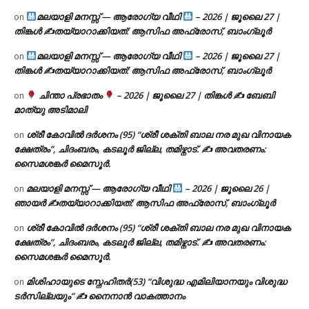
മലയാളി മനസ്സ് — ആരോഗ്യ വീഥി
– 2026 | ജൂലൈ 27 |
on
തിങ്കൾ ✍
തയ്യാറാക്കിയത്: ആസിഫ അഫ്രോസ്, ബാംഗ്ലൂർ
മലയാളി മനസ്സ് — ആരോഗ്യ വീഥി
– 2026 | ജൂലൈ 27 |
on
തിങ്കൾ ✍
തയ്യാറാക്കിയത്: ആസിഫ അഫ്രോസ്, ബാംഗ്ലൂർ
ചിന്താ പ്രഭാതം
– 2026 | ജൂലൈ 27 | തിങ്കൾ ✍
ബേബി
on
മാത്യു അടിമാലി
ശ്രീ കോവിൽ ദർശനം (95) “ശ്രീ ശക്തി ബാല നര മുഖ വിനായക
on
ക്ഷേത്രം”, ചിദംബരം, കടലൂർ ജില്ല, തമിഴ്നാട്. ✍ അവതരണം:
സൈമശങ്കർ മൈസൂർ.
മലയാളി മനസ്സ് — ആരോഗ്യ വീഥി
– 2026 | ജൂലൈ 26 |
on
ഞായർ ✍
തയ്യാറാക്കിയത്: ആസിഫ അഫ്രോസ്, ബാംഗ്ലൂർ
ശ്രീ കോവിൽ ദർശനം (95) “ശ്രീ ശക്തി ബാല നര മുഖ വിനായക
on
ക്ഷേത്രം”, ചിദംബരം, കടലൂർ ജില്ല, തമിഴ്നാട്. ✍ അവതരണം:
സൈമശങ്കർ മൈസൂർ.
മിശിഹായുടെ സ്നേഹിതർ(53) “വിശുദ്ധ എമിലിയാനയും വിശുദ്ധ
on
ടര്‍സില്ലയും” ✍ നൈനാൻ വാകത്താനം