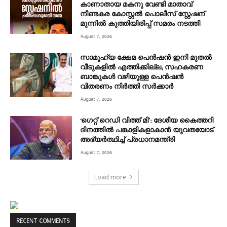
കാണാതായ മകനു വേണ്ടി മാതാവ്
നീണ്ടകര കോസ്റ്റല്‍ പൊലീസ് സ്റ്റേഷന്
മുന്നില്‍ കുത്തിയിരിപ്പ് സമരം നടത്തി
August 7, 2026
സാമൂഹ്യ ക്ഷേമ പെൻഷൻ ഇനി മുതൽ
വീടുകളിൽ എത്തിക്കില്ല; സഹകരണ
ബാങ്കുകൾ വഴിയുള്ള പെൻഷൻ
വിതരണം നിർത്തി സർക്കാർ
August 7, 2026
‘ഗെറ്റ് റെഡി വിത്ത് മി’: ദേശീയ കൈത്തറി
ദിനത്തിൽ പങ്കാളികളാകാൻ യുവതയോട്
അഭ്യർത്ഥിച്ച് പ്രധാനമന്ത്രി
August 7, 2026
Load more
RECENT COMMENTS