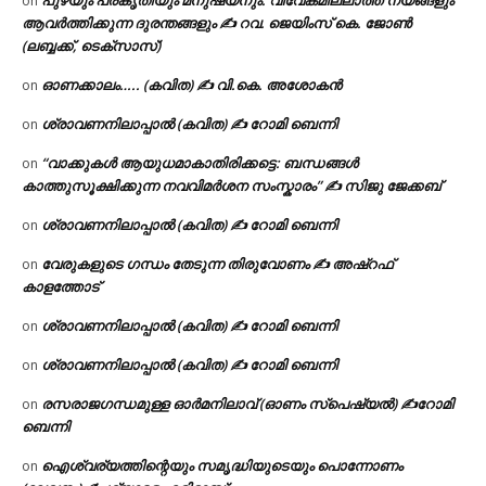
on
ആവർത്തിക്കുന്ന ദുരന്തങ്ങളും ✍ റവ. ജെയിംസ് കെ. ജോൺ
(ലബ്ബക്ക്, ടെക്സാസ്)
ഓണക്കാലം….. (കവിത) ✍ വി.കെ. അശോകൻ
on
ശ്രാവണനിലാപ്പാൽ (കവിത) ✍ റോമി ബെന്നി
on
“വാക്കുകൾ ആയുധമാകാതിരിക്കട്ടെ: ബന്ധങ്ങൾ
on
കാത്തുസൂക്ഷിക്കുന്ന നവവിമർശന സംസ്കാരം” ✍️ സിജു ജേക്കബ്
ശ്രാവണനിലാപ്പാൽ (കവിത) ✍ റോമി ബെന്നി
on
വേരുകളുടെ ഗന്ധം തേടുന്ന തിരുവോണം ✍ അഷ്റഫ്
on
കാളത്തോട്
ശ്രാവണനിലാപ്പാൽ (കവിത) ✍ റോമി ബെന്നി
on
ശ്രാവണനിലാപ്പാൽ (കവിത) ✍ റോമി ബെന്നി
on
രസരാജഗന്ധമുള്ള ഓർമനിലാവ് (ഓണം സ്‌പെഷ്യൽ) ✍റോമി
on
ബെന്നി
ഐശ്വര്യത്തിന്റെയും സമൃദ്ധിയുടെയും പൊന്നോണം
on