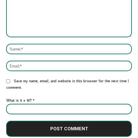
Comment:
Nam
Emai
Website:
Save my name, email, and website in this browser for the next time I
comment.
What is 5 + 10?
*