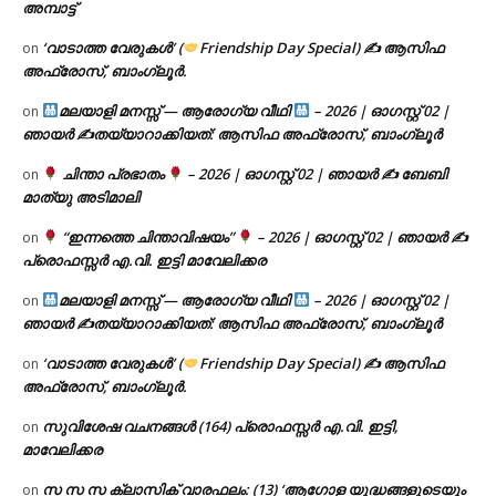
അമ്പാട്ട്
‘വാടാത്ത വേരുകൾ’ (
Friendship Day Special) ✍ ആസിഫ
on
അഫ്രോസ്, ബാംഗ്ലൂർ.
മലയാളി മനസ്സ് — ആരോഗ്യ വീഥി
– 2026 | ഓഗസ്റ്റ് 02 |
on
ഞായർ ✍
തയ്യാറാക്കിയത്: ആസിഫ അഫ്രോസ്, ബാംഗ്ലൂർ
ചിന്താ പ്രഭാതം
– 2026 | ഓഗസ്റ്റ് 02 | ഞായർ ✍
ബേബി
on
മാത്യു അടിമാലി
“ഇന്നത്തെ ചിന്താവിഷയം”
– 2026 | ഓഗസ്റ്റ് 02 | ഞായർ ✍
on
പ്രൊഫസ്സർ എ.വി. ഇട്ടി മാവേലിക്കര
മലയാളി മനസ്സ് — ആരോഗ്യ വീഥി
– 2026 | ഓഗസ്റ്റ് 02 |
on
ഞായർ ✍
തയ്യാറാക്കിയത്: ആസിഫ അഫ്രോസ്, ബാംഗ്ലൂർ
‘വാടാത്ത വേരുകൾ’ (
Friendship Day Special) ✍ ആസിഫ
on
അഫ്രോസ്, ബാംഗ്ലൂർ.
സുവിശേഷ വചനങ്ങൾ (164) പ്രൊഫസ്സർ എ.വി. ഇട്ടി,
on
മാവേലിക്കര
സ സ സ ക്ലാസിക് വാരഫലം: (13) ‘ആഗോള യുദ്ധങ്ങളുടെയും
on