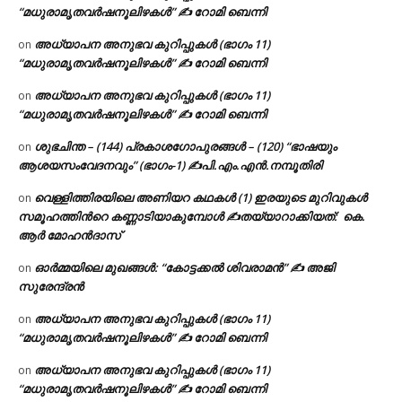
“മധുരാമൃതവർഷനൂലിഴകൾ” ✍ റോമി ബെന്നി
അധ്യാപന അനുഭവ കുറിപ്പുകൾ (ഭാഗം 11)
on
“മധുരാമൃതവർഷനൂലിഴകൾ” ✍ റോമി ബെന്നി
അധ്യാപന അനുഭവ കുറിപ്പുകൾ (ഭാഗം 11)
on
“മധുരാമൃതവർഷനൂലിഴകൾ” ✍ റോമി ബെന്നി
ശുഭചിന്ത – (144) പ്രകാശഗോപുരങ്ങൾ – (120) “ഭാഷയും
on
ആശയസംവേദനവും” (ഭാഗം-1) ✍പി.എം.എൻ.നമ്പൂതിരി
വെള്ളിത്തിരയിലെ അണിയറ കഥകൾ (1) ഇരയുടെ മുറിവുകൾ
on
സമൂഹത്തിന്‍റെ കണ്ണാടിയാകുമ്പോൾ ✍തയ്യാറാക്കിയത്: കെ.
ആര്‍ മോഹന്‍ദാസ്
ഓർമ്മയിലെ മുഖങ്ങൾ: “കോട്ടക്കൽ ശിവരാമൻ” ✍ അജി
on
സുരേന്ദ്രൻ
അധ്യാപന അനുഭവ കുറിപ്പുകൾ (ഭാഗം 11)
on
“മധുരാമൃതവർഷനൂലിഴകൾ” ✍ റോമി ബെന്നി
അധ്യാപന അനുഭവ കുറിപ്പുകൾ (ഭാഗം 11)
on
“മധുരാമൃതവർഷനൂലിഴകൾ” ✍ റോമി ബെന്നി