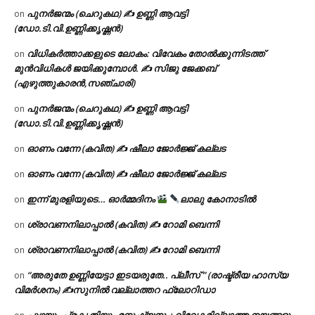
പുനർജന്മം (ചെറുകഥ) ✍ ഉണ്ണി ആവട്ടി
on
(ഡോ.ടി.വി.ഉണ്ണിക്കൃഷ്ണൻ)
വിധികർത്താക്കളുടെ ലോകം: വിവേകം തോൽക്കുന്നിടത്ത്
on
മുൻവിധികൾ ജയിക്കുമ്പോൾ. ✍️ സിജു ജേക്കബ്
(എഴുത്തുകാരൻ,സഞ്ചാരി)
പുനർജന്മം (ചെറുകഥ) ✍ ഉണ്ണി ആവട്ടി
on
(ഡോ.ടി.വി.ഉണ്ണിക്കൃഷ്ണൻ)
ഓണം വന്നേ (കവിത) ✍ ഷീലാ ജോർജ്ജ് കല്ലട
on
ഓണം വന്നേ (കവിത) ✍ ഷീലാ ജോർജ്ജ് കല്ലട
on
ഇന്ന് മുരളിയുടെ… ഓർമ്മദിനം
ലാലു കോനാടിൽ
on
ശ്രാവണനിലാപ്പാൽ (കവിത) ✍ റോമി ബെന്നി
on
ശ്രാവണനിലാപ്പാൽ (കവിത) ✍ റോമി ബെന്നി
on
“അരുതേ ഉണ്ണിയേട്ടാ ഇടയരുതേ.. പ്ലീസ് ” (രാഷ്ട്രീയ ഹാസ്യ
on
വിമർശനം) ✍സുനിൽ വല്ലാത്തറ ഫ്ലോറിഡാ
പുഴയും പ്രകൃതിയും മനുഷ്യനും: വിവേകമില്ലാത്ത നയങ്ങളും