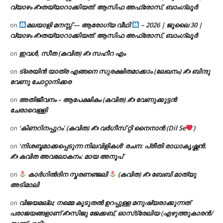
വ്യാഴം ✍
തയ്യാറാക്കിയത്: ആസിഫ അഫ്രോസ്, ബാംഗ്ലൂർ
മലയാളി മനസ്സ് — ആരോഗ്യ വീഥി
– 2026 | ജൂലൈ 30 |
on
വ്യാഴം ✍
തയ്യാറാക്കിയത്: ആസിഫ അഫ്രോസ്, ബാംഗ്ലൂർ
ഇവൾ, സീത (കവിത) ✍ സഹീറ എം
on
ട്രെയിൻ യാത്ര എങ്ങനെ സുരക്ഷിതമാക്കാം (ലേഖനം) ✍ ബിന്ദു
on
വേണു ചോറ്റാനിക്കര
അതിജീവനം – ആപേക്ഷികം (കവിത) ✍ വേണുക്കുട്ടൻ
on
ചേരാവെള്ളി
‘കിണറിനപ്പുറം’ (കവിത) ✍ വർഗീസ് റ്റി നൈനാൻ (Dil Se
)
on
‘നിശബ്ദമാക്കപ്പെടുന്ന നിലവിളികൾ’ രചന: പ്രീതി രാധാകൃഷ്ണൻ.
on
✍ കവിത അവലോകനം: മായ അനൂപ്
കാർഗിൽദിന സ്മരണഞ്ജലി
(കവിത) ✍ ബേബി മാത്യു
on
അടിമാലി
വിജയമല്ല; നമ്മെ കൂടുതൽ ഉറപ്പുള്ള മനുഷ്യരാക്കുന്നത്
on
പരാജയങ്ങളാണ് ✍️സിജു ജേക്കബ്, ഓസ്‌ട്രേലിയ (എഴുത്തുകാരൻ/