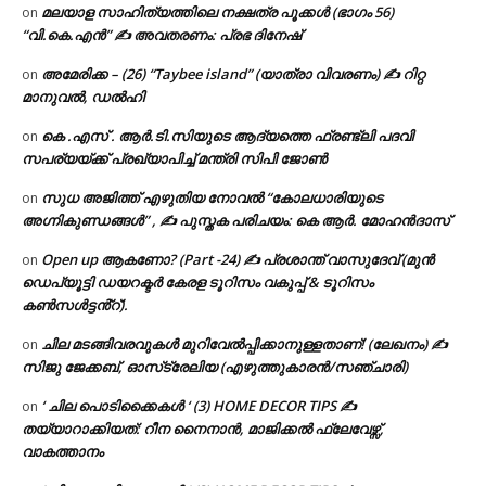
മലയാള സാഹിത്യത്തിലെ നക്ഷത്ര പൂക്കൾ (ഭാഗം 56)
on
“വി.കെ.എൻ” ✍ അവതരണം: പ്രഭ ദിനേഷ്
അമേരിക്ക – (26) “Taybee island” (യാത്രാ വിവരണം) ✍ റിറ്റ
on
മാനുവൽ, ഡൽഹി
കെ .എസ് . ആർ.ടി.സിയുടെ ആദ്യത്തെ ഫ്രണ്ട്ലി പദവി
on
സപര്യയ്ക്ക് പ്രഖ്യാപിച്ച് മന്ത്രി സിപി ജോൺ
സുധ അജിത്ത് എഴുതിയ നോവൽ “കോലധാരിയുടെ
on
അഗ്നികുണ്ഡങ്ങള്‍” , ✍ പുസ്തക പരിചയം: കെ ആർ. മോഹൻദാസ്
Open up ആകണോ? (Part -24) ✍ പ്രശാന്ത് വാസുദേവ് (മുൻ
on
ഡെപ്യൂട്ടി ഡയറക്ടർ കേരള ടൂറിസം വകുപ്പ് & ടൂറിസം
കൺസൾട്ടൻ്റ്).
ചില മടങ്ങിവരവുകൾ മുറിവേൽപ്പിക്കാനുള്ളതാണ്! (ലേഖനം) ✍️
on
സിജു ജേക്കബ്, ഓസ്‌ട്രേലിയ (എഴുത്തുകാരൻ/സഞ്ചാരി)
‘ ചില പൊടിക്കൈകൾ ‘ (3) HOME DECOR TIPS ✍
on
തയ്യാറാക്കിയത്: റീന നൈനാൻ, മാജിക്കൽ ഫ്ലേവേഴ്സ്,
വാകത്താനം