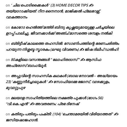
‘ ചില പൊടിക്കൈകൾ ‘ (3) HOME DECOR TIPS ✍
on
തയ്യാറാക്കിയത്: റീന നൈനാൻ, മാജിക്കൽ ഫ്ലേവേഴ്സ്,
വാകത്താനം
കോറോ ഹെൽത്ത് മന്ത്രി ബിന്ദു കൃഷ്ണയുമായുള്ള ചർച്ചയിലെ
on
ഉറപ്പ് പാലിച്ചു, ജീവനക്കാർക്ക് അഞ്ച് മാസത്തെ ശമ്പളം നൽകി
ബ്രിട്ടീഷ് കാലത്തെ തഹസിൽ: സോണിപത്തിന്റെ ഭരണചരിത്രം
on
പറയുന്ന നിശ്ശബ്ദ സ്മാരകം (ലഘു വിവരണം) ✍ ജിഷ ദിലീപ് ഡൽഹി
80കളിലെ വസന്തങ്ങൾ ” ലോഹിതദാസ് ” ✍ ആസിഫ
on
അഫ്രോസ് ബാംഗ്ലൂർ.
അപ്പുവിന്റെ സാഹസിക കഥകൾ (ബാല നോവൽ – അദ്ധ്യായം
on
23) ‘കണ്ണുനീർച്ചാലുകൾ ‘ ✍ സോഫിയാമ്മ ജോസ്, വാഴക്കുളം,
മുവാറ്റുപുഴ
മലയാള സാഹിത്യത്തിലെ നക്ഷത്ര പൂക്കൾ (ഭാഗം 56)
on
“വി.കെ.എൻ” ✍ അവതരണം: പ്രഭ ദിനേഷ്
കതിരും പതിരും പംക്തി: (104) ‘ചെന്താമരയിൽ വിരിയാത്തത് ‘ ✍
on
ജസിയഷാജഹാൻ.