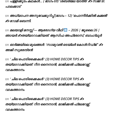
പള്ളിക്കൂടം കഥകൾ… ( ഭാഗം 69) ‘ശബരിമല യാത്ര’ ✍ സജി ടി.
on
പാലക്കാട്
അധ്യാപന അനുഭവക്കുറിപ്പ് (ഭാഗം – 12) ‘പൊന്നീർക്കിൽ കമ്മൽ’
on
✍ റോമി ബെന്നി.
മലയാളി മനസ്സ് — ആരോഗ്യ വീഥി
– 2026 | ജൂലൈ 26 |
on
ഞായർ ✍
തയ്യാറാക്കിയത്: ആസിഫ അഫ്രോസ്, ബാംഗ്ലൂർ
ഓർമ്മയിലെ മുഖങ്ങൾ: ‘സാമുവൽ ടെയ്ലർ കോൾറിഡ്ജ് ‘ ✍
on
അജി സുരേന്ദ്രൻ
‘ ചില പൊടിക്കൈകൾ ‘ (3) HOME DECOR TIPS ✍
on
തയ്യാറാക്കിയത്: റീന നൈനാൻ, മാജിക്കൽ ഫ്ലേവേഴ്സ്,
വാകത്താനം
‘ ചില പൊടിക്കൈകൾ ‘ (3) HOME DECOR TIPS ✍
on
തയ്യാറാക്കിയത്: റീന നൈനാൻ, മാജിക്കൽ ഫ്ലേവേഴ്സ്,
വാകത്താനം
‘ ചില പൊടിക്കൈകൾ ‘ (3) HOME DECOR TIPS ✍
on
തയ്യാറാക്കിയത്: റീന നൈനാൻ, മാജിക്കൽ ഫ്ലേവേഴ്സ്,
വാകത്താനം