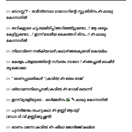
ഓഗസ്റ്റ് 𝟕 – രവീന്ദ്രനാഥ ടാഗോറിന്റെ സ്മൃതിദിനം ✍ ലാലു
on
കോനാടിൽ
തറികളുടെ ഹൃദയമിടിപ്പ് അറിഞ്ഞിട്ടുണ്ടോ..? ആ ശബ്ദം
on
കേട്ടിട്ടുണ്ടോ…? ഇന്ന് ദേശീയ കൈത്തറി ദിനം..!! ✍ ലാലു
കോനാടിൽ
നിലാവിനെ നൽകിയവൾ (കഥ)✍ജയകുമാരി കൊല്ലം
on
കേരളം പ്രളയത്തിന്റെ സ്വന്തം നാടോ ? ✍️അഫ്സൽ ബഷീർ
on
തൃക്കോമല
” ഓണപ്പുലരികൾ ” (കവിത) ✍ രേഖ രാജ്
on
ശ്രാവണനിലാപ്പാൽ (കവിത) ✍ റോമി ബെന്നി
on
ഇന്ന് മുരളിയുടെ… ഓർമ്മദിനം
ലാലു കോനാടിൽ
on
പുനർജന്മം (ചെറുകഥ) ✍ ഉണ്ണി ആവട്ടി
on
(ഡോ.ടി.വി.ഉണ്ണിക്കൃഷ്ണൻ)
ഓണം വന്നേ (കവിത) ✍ ഷീലാ ജോർജ്ജ് കല്ലട
on