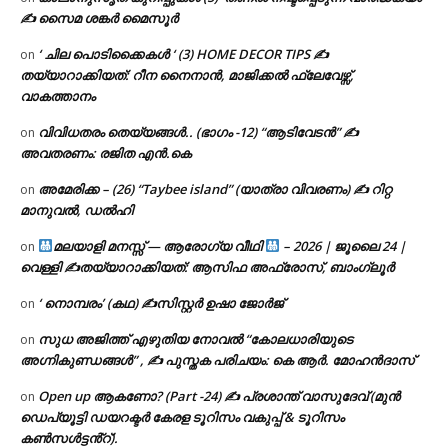
✍ സൈമ ശങ്കർ മൈസൂർ
‘ ചില പൊടിക്കൈകൾ ‘ (3) HOME DECOR TIPS ✍
on
തയ്യാറാക്കിയത്: റീന നൈനാൻ, മാജിക്കൽ ഫ്ലേവേഴ്സ്,
വാകത്താനം
വിവിധതരം തെയ്യങ്ങൾ.. (ഭാഗം -12) “ആടിവേടൻ” ✍
on
അവതരണം: രജിത എൻ.കെ
അമേരിക്ക – (26) “Taybee island” (യാത്രാ വിവരണം) ✍ റിറ്റ
on
മാനുവൽ, ഡൽഹി
മലയാളി മനസ്സ് — ആരോഗ്യ വീഥി
– 2026 | ജൂലൈ 24 |
on
വെള്ളി ✍
തയ്യാറാക്കിയത്: ആസിഫ അഫ്രോസ്, ബാംഗ്ലൂർ
‘ നൊമ്പരം’ (കഥ) ✍സിസ്റ്റർ ഉഷാ ജോർജ്
on
സുധ അജിത്ത് എഴുതിയ നോവൽ “കോലധാരിയുടെ
on
അഗ്നികുണ്ഡങ്ങള്‍” , ✍ പുസ്തക പരിചയം: കെ ആർ. മോഹൻദാസ്
Open up ആകണോ? (Part -24) ✍ പ്രശാന്ത് വാസുദേവ് (മുൻ
on
ഡെപ്യൂട്ടി ഡയറക്ടർ കേരള ടൂറിസം വകുപ്പ് & ടൂറിസം
കൺസൾട്ടൻ്റ്).