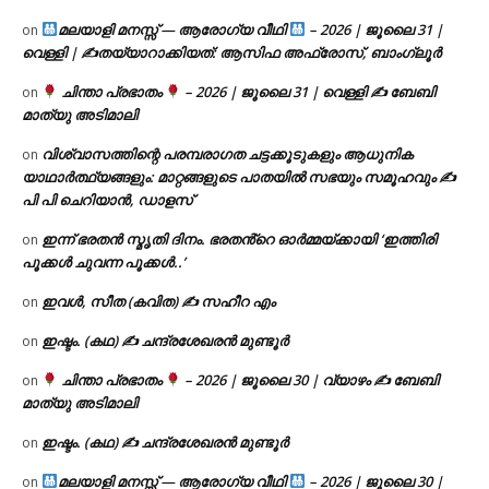
മലയാളി മനസ്സ് — ആരോഗ്യ വീഥി
– 2026 | ജൂലൈ 31 |
on
വെള്ളി | ✍
തയ്യാറാക്കിയത്: ആസിഫ അഫ്രോസ്, ബാംഗ്ലൂർ
ചിന്താ പ്രഭാതം
– 2026 | ജൂലൈ 31 | വെള്ളി ✍
ബേബി
on
മാത്യു അടിമാലി
വിശ്വാസത്തിന്റെ പരമ്പരാഗത ചട്ടക്കൂടുകളും ആധുനിക
on
യാഥാർത്ഥ്യങ്ങളും: മാറ്റങ്ങളുടെ പാതയിൽ സഭയും സമൂഹവും ✍
പി പി ചെറിയാൻ, ഡാളസ്
ഇന്ന് ഭരതൻ സ്മൃതി ദിനം. ഭരതൻ്റെ ഓർമ്മയ്ക്കായി ‘ഇത്തിരി
on
പൂക്കൾ ചുവന്ന പൂക്കൾ..’
ഇവൾ, സീത (കവിത) ✍ സഹീറ എം
on
ഇഷ്ടം. (കഥ) ✍ ചന്ദ്രശേഖരൻ മുണ്ടൂർ
on
ചിന്താ പ്രഭാതം
– 2026 | ജൂലൈ 30 | വ്യാഴം ✍
ബേബി
on
മാത്യു അടിമാലി
ഇഷ്ടം. (കഥ) ✍ ചന്ദ്രശേഖരൻ മുണ്ടൂർ
on
മലയാളി മനസ്സ് — ആരോഗ്യ വീഥി
– 2026 | ജൂലൈ 30 |
on