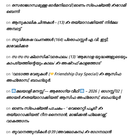
രസരാജഗന്ധമുള്ള ഓർമനിലാവ് (ഓണം സ്‌പെഷ്യൽ) ✍റോമി
on
ബെന്നി
ആനുകാലിക ചിന്തകൾ – (13) ✍ തയ്യാറാക്കിയത്: നിർമല
on
അമ്പാട്ട്
സുവിശേഷ വചനങ്ങൾ (164) പ്രൊഫസ്സർ എ.വി. ഇട്ടി,
on
മാവേലിക്കര
സ സ സ ക്ലാസിക് വാരഫലം: (13) ‘ആഗോള യുദ്ധങ്ങളുടെയും
on
കാപട്യത്തിന്റെയും കാലം’ ✍ അഷ്റഫ് കാളത്തോട്
‘വാടാത്ത വേരുകൾ’ (
Friendship Day Special) ✍ ആസിഫ
on
അഫ്രോസ്, ബാംഗ്ലൂർ.
മലയാളി മനസ്സ് — ആരോഗ്യ വീഥി
– 2026 | ഓഗസ്റ്റ് 02 |
on
ഞായർ ✍
തയ്യാറാക്കിയത്: ആസിഫ അഫ്രോസ്, ബാംഗ്ലൂർ
ഓണം സ്പെഷ്യൽ പാചകം – ‘ വെറൈറ്റി പച്ചടി’ ✍
on
തയ്യാറാക്കിയത്: റീന നൈനാൻ, മാജിക്കൽ ഫ്ലേവേഴ്സ്,
വാകത്താനം
തൂവാനത്തുമ്പികൾ @39 (അവലോകനം) ✍ രാഗനാഥൻ
on