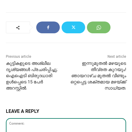
Previous article
Next article
കുട്ടികളുടെ അശ്ലീല
ഇന്നുമുതൽ മഴയുടെ
ദൃശ്യങ്ങൾ പ്രചരിപ്പിച്ചു;
തീവ്രത കുറയും!
ഐഐടി ബിരുദധാരി
ഞായറാഴ്ച മുതൽ വീണ്ടും
ഉൾപ്പെടെ 15 പേര്‍
ഒറ്റപ്പെട്ട ശക്തമായ മഴയ്ക്ക്
അറസ്റ്റിൽ.
സാധ്യത.
LEAVE A REPLY