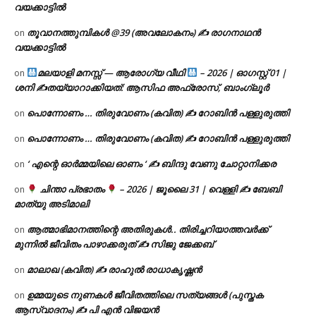
വയക്കാട്ടിൽ
തൂവാനത്തുമ്പികൾ @39 (അവലോകനം) ✍ രാഗനാഥൻ
on
വയക്കാട്ടിൽ
മലയാളി മനസ്സ് — ആരോഗ്യ വീഥി
– 2026 | ഓഗസ്റ്റ് 01 |
on
ശനി ✍
തയ്യാറാക്കിയത്: ആസിഫ അഫ്രോസ്, ബാംഗ്ലൂർ
പൊന്നോണം … തിരുവോണം (കവിത) ✍ റോബിൻ പള്ളുരുത്തി
on
പൊന്നോണം … തിരുവോണം (കവിത) ✍ റോബിൻ പള്ളുരുത്തി
on
‘ എന്റെ ഓർമ്മയിലെ ഓണം ‘ ✍ ബിന്ദു വേണു ചോറ്റാനിക്കര
on
ചിന്താ പ്രഭാതം
– 2026 | ജൂലൈ 31 | വെള്ളി ✍
ബേബി
on
മാത്യു അടിമാലി
ആത്മാഭിമാനത്തിന്റെ അതിരുകൾ.. തിരിച്ചറിയാത്തവർക്ക്
on
മുന്നിൽ ജീവിതം പാഴാക്കരുത് ✍️ സിജു ജേക്കബ്
മാലാഖ (കവിത) ✍ രാഹുൽ രാധാകൃഷ്ണൻ
on
ഉമ്മയുടെ നുണകൾ ജീവിതത്തിലെ സത്യങ്ങൾ (പുസ്തക
on
ആസ്വാദനം) ✍ പി എൻ വിജയൻ