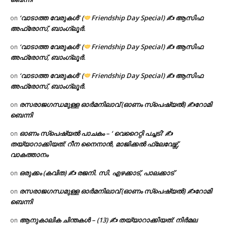
‘വാടാത്ത വേരുകൾ’ (
Friendship Day Special) ✍ ആസിഫ
on
അഫ്രോസ്, ബാംഗ്ലൂർ.
‘വാടാത്ത വേരുകൾ’ (
Friendship Day Special) ✍ ആസിഫ
on
അഫ്രോസ്, ബാംഗ്ലൂർ.
‘വാടാത്ത വേരുകൾ’ (
Friendship Day Special) ✍ ആസിഫ
on
അഫ്രോസ്, ബാംഗ്ലൂർ.
രസരാജഗന്ധമുള്ള ഓർമനിലാവ് (ഓണം സ്‌പെഷ്യൽ) ✍റോമി
on
ബെന്നി
ഓണം സ്പെഷ്യൽ പാചകം – ‘ വെറൈറ്റി പച്ചടി’ ✍
on
തയ്യാറാക്കിയത്: റീന നൈനാൻ, മാജിക്കൽ ഫ്ലേവേഴ്സ്,
വാകത്താനം
ഒരുക്കം (കവിത) ✍ രജനി. സി. എഴക്കാട്, പാലക്കാട്
on
രസരാജഗന്ധമുള്ള ഓർമനിലാവ് (ഓണം സ്‌പെഷ്യൽ) ✍റോമി
on
ബെന്നി
ആനുകാലിക ചിന്തകൾ – (13) ✍ തയ്യാറാക്കിയത്: നിർമല
on