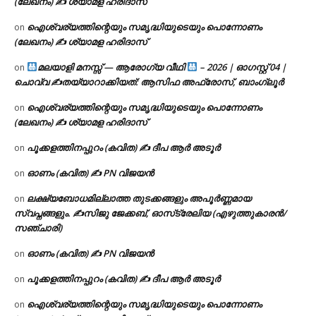
(ലേഖനം) ✍ ശ്യാമള ഹരിദാസ്
ഐശ്വര്യത്തിന്റെയും സമൃദ്ധിയുടെയും പൊന്നോണം
on
(ലേഖനം) ✍ ശ്യാമള ഹരിദാസ്
മലയാളി മനസ്സ് — ആരോഗ്യ വീഥി
– 2026 | ഓഗസ്റ്റ് 04 |
on
ചൊവ്വ ✍
തയ്യാറാക്കിയത്: ആസിഫ അഫ്രോസ്, ബാംഗ്ലൂർ
ഐശ്വര്യത്തിന്റെയും സമൃദ്ധിയുടെയും പൊന്നോണം
on
(ലേഖനം) ✍ ശ്യാമള ഹരിദാസ്
പൂക്കളത്തിനപ്പുറം (കവിത) ✍ ദീപ ആർ അടൂർ
on
ഓണം (കവിത) ✍ PN വിജയൻ
on
ലക്ഷ്യബോധമില്ലാത്ത തുടക്കങ്ങളും അപൂർണ്ണമായ
on
സ്വപ്നങ്ങളും. ✍️സിജു ജേക്കബ്, ഓസ്‌ട്രേലിയ (എഴുത്തുകാരൻ/
സഞ്ചാരി)
ഓണം (കവിത) ✍ PN വിജയൻ
on
പൂക്കളത്തിനപ്പുറം (കവിത) ✍ ദീപ ആർ അടൂർ
on
ഐശ്വര്യത്തിന്റെയും സമൃദ്ധിയുടെയും പൊന്നോണം
on