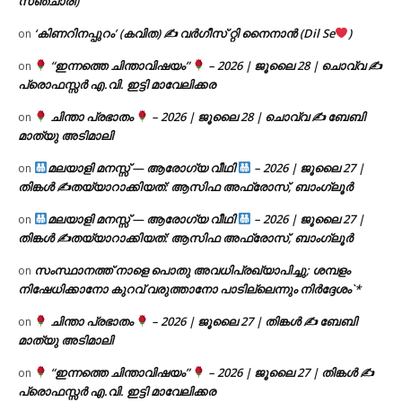
സഞ്ചാരി)
‘കിണറിനപ്പുറം’ (കവിത) ✍ വർഗീസ് റ്റി നൈനാൻ (Dil Se
)
on
“ഇന്നത്തെ ചിന്താവിഷയം”
– 2026 | ജൂലൈ 28 | ചൊവ്വ ✍
on
പ്രൊഫസ്സർ എ.വി. ഇട്ടി മാവേലിക്കര
ചിന്താ പ്രഭാതം
– 2026 | ജൂലൈ 28 | ചൊവ്വ ✍
ബേബി
on
മാത്യു അടിമാലി
മലയാളി മനസ്സ് — ആരോഗ്യ വീഥി
– 2026 | ജൂലൈ 27 |
on
തിങ്കൾ ✍
തയ്യാറാക്കിയത്: ആസിഫ അഫ്രോസ്, ബാംഗ്ലൂർ
മലയാളി മനസ്സ് — ആരോഗ്യ വീഥി
– 2026 | ജൂലൈ 27 |
on
തിങ്കൾ ✍
തയ്യാറാക്കിയത്: ആസിഫ അഫ്രോസ്, ബാംഗ്ലൂർ
സംസ്ഥാനത്ത് നാളെ പൊതു അവധിപ്രഖ്യാപിച്ചു; ശമ്പളം
on
നിഷേധിക്കാനോ കുറവ് വരുത്താനോ പാടില്ലെന്നും നിർദ്ദേശം`*
ചിന്താ പ്രഭാതം
– 2026 | ജൂലൈ 27 | തിങ്കൾ ✍
ബേബി
on
മാത്യു അടിമാലി
“ഇന്നത്തെ ചിന്താവിഷയം”
– 2026 | ജൂലൈ 27 | തിങ്കൾ ✍
on
പ്രൊഫസ്സർ എ.വി. ഇട്ടി മാവേലിക്കര