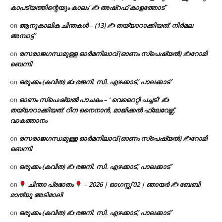
കാപട്യത്തിന്റെയും കാലം’ ✍ അഷ്റഫ് കാളത്തോട്
ആനുകാലിക ചിന്തകൾ – (13) ✍ തയ്യാറാക്കിയത്: നിർമല
on
അമ്പാട്ട്
രസരാജഗന്ധമുള്ള ഓർമനിലാവ് (ഓണം സ്‌പെഷ്യൽ) ✍റോമി
on
ബെന്നി
ഒരുക്കം (കവിത) ✍ രജനി. സി. എഴക്കാട്, പാലക്കാട്
on
ഓണം സ്പെഷ്യൽ പാചകം – ‘ വെറൈറ്റി പച്ചടി’ ✍
on
തയ്യാറാക്കിയത്: റീന നൈനാൻ, മാജിക്കൽ ഫ്ലേവേഴ്സ്,
വാകത്താനം
രസരാജഗന്ധമുള്ള ഓർമനിലാവ് (ഓണം സ്‌പെഷ്യൽ) ✍റോമി
on
ബെന്നി
ഒരുക്കം (കവിത) ✍ രജനി. സി. എഴക്കാട്, പാലക്കാട്
on
ചിന്താ പ്രഭാതം
– 2026 | ഓഗസ്റ്റ് 02 | ഞായർ ✍
ബേബി
on
മാത്യു അടിമാലി
ഒരുക്കം (കവിത) ✍ രജനി. സി. എഴക്കാട്, പാലക്കാട്
on