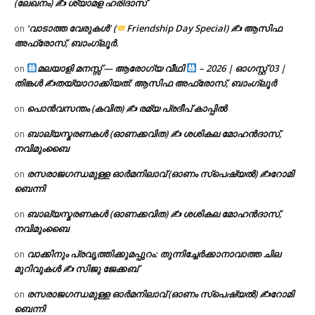
(ലേഖനം) ✍ ശ്യാമള ഹരിദാസ്
‘വാടാത്ത വേരുകൾ’ (
Friendship Day Special) ✍ ആസിഫ
on
അഫ്രോസ്, ബാംഗ്ലൂർ.
മലയാളി മനസ്സ് — ആരോഗ്യ വീഥി
– 2026 | ഓഗസ്റ്റ് 03 |
on
തിങ്കൾ ✍
തയ്യാറാക്കിയത്: ആസിഫ അഫ്രോസ്, ബാംഗ്ലൂർ
പൊൻവസന്തം (കവിത) ✍ രമ്യ പ്രദീപ് കാപ്പിൽ
on
ബാല്യസ്മരണകൾ (ഓണക്കവിത) ✍ ശശികല മോഹൻദാസ്,
on
നവിമുംബൈ
രസരാജഗന്ധമുള്ള ഓർമനിലാവ് (ഓണം സ്‌പെഷ്യൽ) ✍റോമി
on
ബെന്നി
ബാല്യസ്മരണകൾ (ഓണക്കവിത) ✍ ശശികല മോഹൻദാസ്,
on
നവിമുംബൈ
വാക്കിനും പ്രവൃത്തിക്കുമപ്പുറം: തുന്നിച്ചേർക്കാനാവാത്ത ചില
on
മുറിവുകൾ ✍️ സിജു ജേക്കബ്
രസരാജഗന്ധമുള്ള ഓർമനിലാവ് (ഓണം സ്‌പെഷ്യൽ) ✍റോമി
on
ബെന്നി