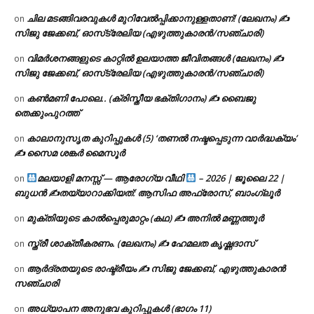
ചില മടങ്ങിവരവുകൾ മുറിവേൽപ്പിക്കാനുള്ളതാണ്! (ലേഖനം) ✍️
on
സിജു ജേക്കബ്, ഓസ്‌ട്രേലിയ (എഴുത്തുകാരൻ/സഞ്ചാരി)
വിമർശനങ്ങളുടെ കാറ്റിൽ ഉലയാത്ത ജീവിതങ്ങൾ (ലേഖനം) ✍️
on
സിജു ജേക്കബ്, ഓസ്‌ട്രേലിയ (എഴുത്തുകാരൻ/സഞ്ചാരി)
കൺമണി പോലെ.. (ക്രിസ്തീയ ഭക്തിഗാനം) ✍ ബൈജു
on
തെക്കുംപുറത്ത്
കാലാനുസൃത കുറിപ്പുകൾ (5) ‘തണൽ നഷ്ടപ്പെടുന്ന വാർദ്ധക്യം’
on
✍ സൈമ ശങ്കർ മൈസൂർ
മലയാളി മനസ്സ് — ആരോഗ്യ വീഥി
– 2026 | ജൂലൈ 22 |
on
ബുധൻ ✍
തയ്യാറാക്കിയത്: ആസിഫ അഫ്രോസ്, ബാംഗ്ലൂർ
മുക്തിയുടെ കാൽപ്പെരുമാറ്റം (കഥ) ✍ അനിൽ മണ്ണത്തൂർ
on
സ്ത്രീ ശാക്തീകരണം. (ലേഖനം) ✍ ഹേമലത കൃഷ്ണദാസ്
on
ആർദ്രതയുടെ രാഷ്ട്രീയം ✍️ സിജു ജേക്കബ്, എഴുത്തുകാരൻ
on
സഞ്ചാരി
അധ്യാപന അനുഭവ കുറിപ്പുകൾ (ഭാഗം 11)
on