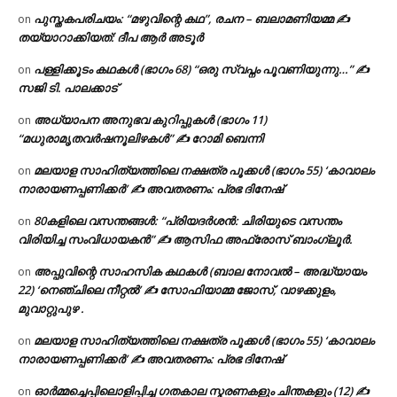
പുസ്തകപരിചയം: “മഴുവിന്റെ കഥ”, രചന – ബലാമണിയമ്മ ✍
on
തയ്യാറാക്കിയത്: ദീപ ആർ അടൂർ
പള്ളിക്കൂടം കഥകൾ (ഭാഗം 68) “ഒരു സ്വപ്നം പൂവണിയുന്നു…” ✍
on
സജി ടി. പാലക്കാട്
അധ്യാപന അനുഭവ കുറിപ്പുകൾ (ഭാഗം 11)
on
“മധുരാമൃതവർഷനൂലിഴകൾ” ✍ റോമി ബെന്നി
മലയാള സാഹിത്യത്തിലെ നക്ഷത്ര പൂക്കൾ (ഭാഗം 55) ‘കാവാലം
on
നാരായണപ്പണിക്കർ’ ✍ അവതരണം: പ്രഭ ദിനേഷ്
80കളിലെ വസന്തങ്ങൾ: “പ്രിയദർശൻ: ചിരിയുടെ വസന്തം
on
വിരിയിച്ച സംവിധായകൻ” ✍ ആസിഫ അഫ്രോസ് ബാംഗ്ലൂർ.
അപ്പുവിന്റെ സാഹസിക കഥകൾ (ബാല നോവൽ – അദ്ധ്യായം
on
22) ‘നെഞ്ചിലെ നീറ്റൽ’ ✍ സോഫിയാമ്മ ജോസ്, വാഴക്കുളം,
മുവാറ്റുപുഴ .
മലയാള സാഹിത്യത്തിലെ നക്ഷത്ര പൂക്കൾ (ഭാഗം 55) ‘കാവാലം
on
നാരായണപ്പണിക്കർ’ ✍ അവതരണം: പ്രഭ ദിനേഷ്
ഓർമ്മച്ചെപ്പിലൊളിപ്പിച്ച ഗതകാല സ്മരണകളും ചിന്തകളും (12) ✍
on