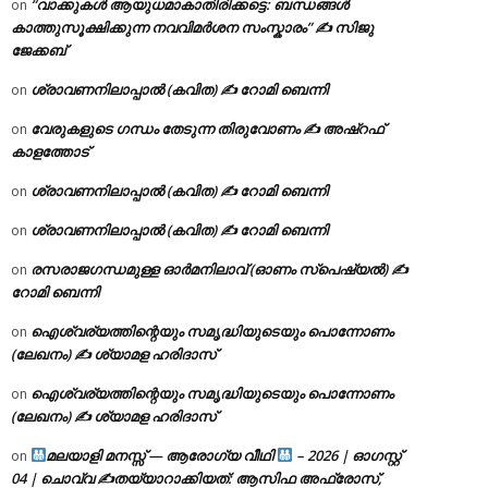
“വാക്കുകൾ ആയുധമാകാതിരിക്കട്ടെ: ബന്ധങ്ങൾ
on
കാത്തുസൂക്ഷിക്കുന്ന നവവിമർശന സംസ്കാരം” ✍️ സിജു
ജേക്കബ്
ശ്രാവണനിലാപ്പാൽ (കവിത) ✍ റോമി ബെന്നി
on
വേരുകളുടെ ഗന്ധം തേടുന്ന തിരുവോണം ✍ അഷ്റഫ്
on
കാളത്തോട്
ശ്രാവണനിലാപ്പാൽ (കവിത) ✍ റോമി ബെന്നി
on
ശ്രാവണനിലാപ്പാൽ (കവിത) ✍ റോമി ബെന്നി
on
രസരാജഗന്ധമുള്ള ഓർമനിലാവ് (ഓണം സ്‌പെഷ്യൽ) ✍
on
റോമി ബെന്നി
ഐശ്വര്യത്തിന്റെയും സമൃദ്ധിയുടെയും പൊന്നോണം
on
(ലേഖനം) ✍ ശ്യാമള ഹരിദാസ്
ഐശ്വര്യത്തിന്റെയും സമൃദ്ധിയുടെയും പൊന്നോണം
on
(ലേഖനം) ✍ ശ്യാമള ഹരിദാസ്
മലയാളി മനസ്സ് — ആരോഗ്യ വീഥി
– 2026 | ഓഗസ്റ്റ്
on
04 | ചൊവ്വ ✍
തയ്യാറാക്കിയത്: ആസിഫ അഫ്രോസ്,