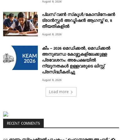
August 8, 2026
പ്ലസ് വൺ സ്‌കൂൾ/കോമ്പിനേഷൻ
ട്രാൻസ്ഫർ അഡ്മിഷൻ ആഗസ്ത് 10, 11
തീയതികളിൽ
August 8, 2026
കീം – 2026 മെഡിക്കൽ, മെഡിക്കൽ
അനുബന്ധ കോഴ്സുകളിലേക്കുള്ള
പ്രവേശനം: അപേക്ഷയിൽ
ന്യൂനതകൾ ഉള്ളവരുടെ ലിസ്റ്റ്
പ്രസിദ്ധീകരിച്ചു
August 8, 2026
Load more
RECENT COMMENTS
ഓണം സ്പെഷ്യൽ പാചകം – ‘ ചെറുനാരങ്ങ അച്ചാർ ‘ ✍
on