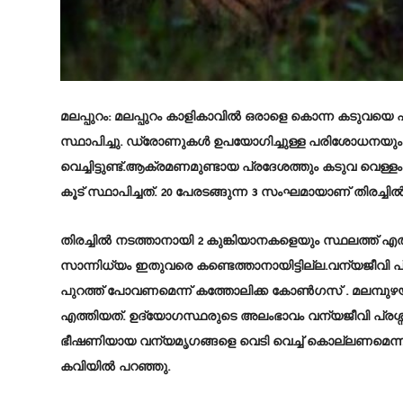
മലപ്പുറം: മലപ്പുറം കാളികാവിൽ ഒരാളെ കൊന്ന കടുവയെ പി
സ്ഥാപിച്ചു. ഡ്രോണുകൾ ഉപയോഗിച്ചുള്ള പരിശോധനയും 
വെച്ചിട്ടുണ്ട്.ആക്രമണമുണ്ടായ പ്രദേശത്തും കടുവ വെള
കൂട് സ്ഥാപിച്ചത്. 20 പേരടങ്ങുന്ന 3 സംഘമായാണ് തിരച്ചിൽ
തിരച്ചിൽ നടത്താനായി 2 കുങ്കിയാനകളെയും സ്ഥലത്ത് 
സാന്നിധ്യം ഇതുവരെ കണ്ടെത്താനായിട്ടില്ല.വന്യജീവി പ്ര
പുറത്ത് പോവണമെന്ന് കത്തോലിക്ക കോൺഗസ് . മലമ്പുഴയി
എത്തിയത്. ഉദ്യോഗസ്ഥരുടെ അലംഭാവം വന്യജീവി പ്രശ്
ഭീഷണിയായ വന്യമൃഗങ്ങളെ വെടി വെച്ച് കൊല്ലണമെന്നു
കവിയിൽ പറഞ്ഞു.