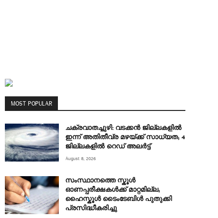
MOST POPULAR
ചക്രവാതച്ചുഴി: വടക്കൻ ജില്ലകളിൽ
ഇന്ന് അതിതീവ്ര മഴയ്ക്ക് സാധ്യത; 4
ജില്ലകളിൽ റെഡ് അലർട്ട്
August 8, 2026
സംസ്ഥാനത്തെ സ്കൂൾ
ഓണപ്പരീക്ഷകൾക്ക് മാറ്റമില്ല;
ഹൈസ്കൂൾ ടൈംടേബിൾ പുതുക്കി
പ്രസിദ്ധീകരിച്ചു