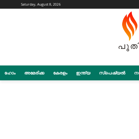
Saturday, August 8, 2026
ഹോം
അമേരിക്ക
കേരളം
ഇന്ത്യ
സ്പെഷ്യൽ
നാ