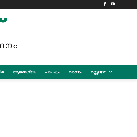
ിമ
ആരോഗ്യം
പാചകം
മരണം
മറ്റുള്ളവ