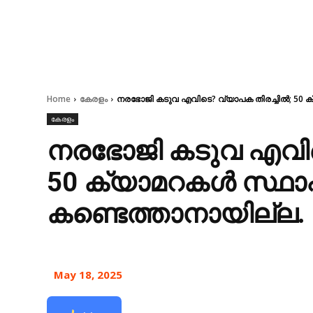
Home
കേരളം
നരഭോജി കടുവ എവിടെ? വ്യാപക തിരച്ചിൽ; 50 ക്യ
കേരളം
നരഭോജി കടുവ എവിട
50 ക്യാമറകൾ സ്ഥാപിച്
കണ്ടെത്താനായില്ല.
May 18, 2025