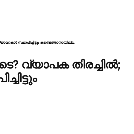
ാമറകൾ സ്ഥാപിച്ചിട്ടും കണ്ടെത്താനായില്ല.
െ? വ്യാപക തിരച്ചിൽ;
ചിട്ടും