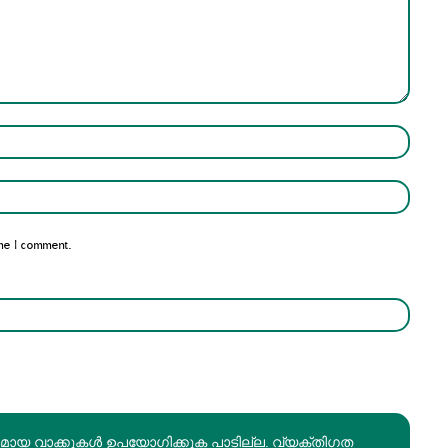
Name:*
Email:*
me I comment.
രമായ വാക്കുകൾ ഉപയോഗിക്കുക പാടില്ല. വ്യക്തിഗത