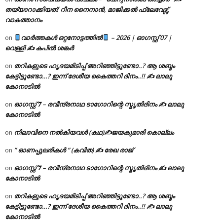
തയ്യാറാക്കിയത്: റീന നൈനാൻ, മാജിക്കൽ ഫ്ലേവേഴ്സ്,
വാകത്താനം
വാർത്തകൾ ഒറ്റനോട്ടത്തിൽ
– 2026 | ഓഗസ്റ്റ് 07 |
on
വെള്ളി ✍
കപിൽ ശങ്കർ
തറികളുടെ ഹൃദയമിടിപ്പ് അറിഞ്ഞിട്ടുണ്ടോ..? ആ ശബ്ദം
on
കേട്ടിട്ടുണ്ടോ…? ഇന്ന് ദേശീയ കൈത്തറി ദിനം..!! ✍ ലാലു
കോനാടിൽ
ഓഗസ്റ്റ് 𝟕 – രവീന്ദ്രനാഥ ടാഗോറിന്റെ സ്മൃതിദിനം ✍ ലാലു
on
കോനാടിൽ
നിലാവിനെ നൽകിയവൾ (കഥ)✍ജയകുമാരി കൊല്ലം
on
” ഓണപ്പുലരികൾ ” (കവിത) ✍ രേഖ രാജ്
on
ഓഗസ്റ്റ് 𝟕 – രവീന്ദ്രനാഥ ടാഗോറിന്റെ സ്മൃതിദിനം ✍ ലാലു
on
കോനാടിൽ
തറികളുടെ ഹൃദയമിടിപ്പ് അറിഞ്ഞിട്ടുണ്ടോ..? ആ ശബ്ദം
on
കേട്ടിട്ടുണ്ടോ…? ഇന്ന് ദേശീയ കൈത്തറി ദിനം..!! ✍ ലാലു
കോനാടിൽ