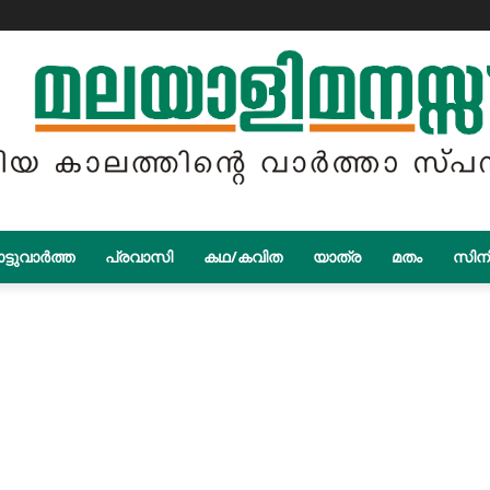
ട്ടുവാർത്ത
പ്രവാസി
കഥ/കവിത
യാത്ര
മതം
സിന