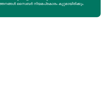
ത്തനങ്ങൾ സൈബർ നിയമപ്രകാരം കുറ്റമായിരിക്കും.