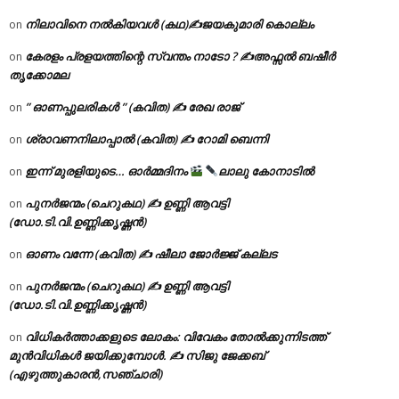
നിലാവിനെ നൽകിയവൾ (കഥ)✍ജയകുമാരി കൊല്ലം
on
കേരളം പ്രളയത്തിന്റെ സ്വന്തം നാടോ ? ✍️അഫ്സൽ ബഷീർ
on
തൃക്കോമല
” ഓണപ്പുലരികൾ ” (കവിത) ✍ രേഖ രാജ്
on
ശ്രാവണനിലാപ്പാൽ (കവിത) ✍ റോമി ബെന്നി
on
ഇന്ന് മുരളിയുടെ… ഓർമ്മദിനം
ലാലു കോനാടിൽ
on
പുനർജന്മം (ചെറുകഥ) ✍ ഉണ്ണി ആവട്ടി
on
(ഡോ.ടി.വി.ഉണ്ണിക്കൃഷ്ണൻ)
ഓണം വന്നേ (കവിത) ✍ ഷീലാ ജോർജ്ജ് കല്ലട
on
പുനർജന്മം (ചെറുകഥ) ✍ ഉണ്ണി ആവട്ടി
on
(ഡോ.ടി.വി.ഉണ്ണിക്കൃഷ്ണൻ)
വിധികർത്താക്കളുടെ ലോകം: വിവേകം തോൽക്കുന്നിടത്ത്
on
മുൻവിധികൾ ജയിക്കുമ്പോൾ. ✍️ സിജു ജേക്കബ്
(എഴുത്തുകാരൻ,സഞ്ചാരി)