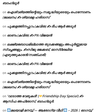
ബാംഗ്ലൂർ
ഐശ്വര്യത്തിന്റെയും സമൃദ്ധിയുടെയും പൊന്നോണം
on
(ലേഖനം) ✍ ശ്യാമള ഹരിദാസ്
പൂക്കളത്തിനപ്പുറം (കവിത) ✍ ദീപ ആർ അടൂർ
on
ഓണം (കവിത) ✍ PN വിജയൻ
on
ലക്ഷ്യബോധമില്ലാത്ത തുടക്കങ്ങളും അപൂർണ്ണമായ
on
സ്വപ്നങ്ങളും. ✍️സിജു ജേക്കബ്, ഓസ്‌ട്രേലിയ
(എഴുത്തുകാരൻ/സഞ്ചാരി)
ഓണം (കവിത) ✍ PN വിജയൻ
on
പൂക്കളത്തിനപ്പുറം (കവിത) ✍ ദീപ ആർ അടൂർ
on
ഐശ്വര്യത്തിന്റെയും സമൃദ്ധിയുടെയും പൊന്നോണം
on
(ലേഖനം) ✍ ശ്യാമള ഹരിദാസ്
‘വാടാത്ത വേരുകൾ’ (
Friendship Day Special) ✍
on
ആസിഫ അഫ്രോസ്, ബാംഗ്ലൂർ.
മലയാളി മനസ്സ് — ആരോഗ്യ വീഥി
– 2026 | ഓഗസ്റ്റ്
on