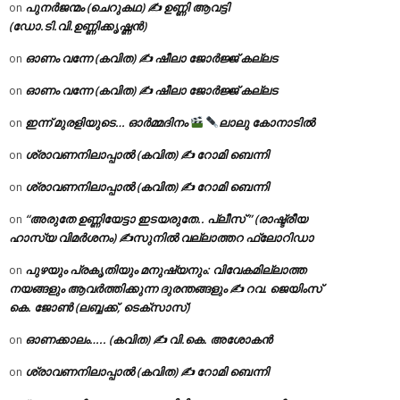
പുനർജന്മം (ചെറുകഥ) ✍ ഉണ്ണി ആവട്ടി
on
(ഡോ.ടി.വി.ഉണ്ണിക്കൃഷ്ണൻ)
ഓണം വന്നേ (കവിത) ✍ ഷീലാ ജോർജ്ജ് കല്ലട
on
ഓണം വന്നേ (കവിത) ✍ ഷീലാ ജോർജ്ജ് കല്ലട
on
ഇന്ന് മുരളിയുടെ… ഓർമ്മദിനം
ലാലു കോനാടിൽ
on
ശ്രാവണനിലാപ്പാൽ (കവിത) ✍ റോമി ബെന്നി
on
ശ്രാവണനിലാപ്പാൽ (കവിത) ✍ റോമി ബെന്നി
on
“അരുതേ ഉണ്ണിയേട്ടാ ഇടയരുതേ.. പ്ലീസ് ” (രാഷ്ട്രീയ
on
ഹാസ്യ വിമർശനം) ✍സുനിൽ വല്ലാത്തറ ഫ്ലോറിഡാ
പുഴയും പ്രകൃതിയും മനുഷ്യനും: വിവേകമില്ലാത്ത
on
നയങ്ങളും ആവർത്തിക്കുന്ന ദുരന്തങ്ങളും ✍ റവ. ജെയിംസ്
കെ. ജോൺ (ലബ്ബക്ക്, ടെക്സാസ്)
ഓണക്കാലം….. (കവിത) ✍ വി.കെ. അശോകൻ
on
ശ്രാവണനിലാപ്പാൽ (കവിത) ✍ റോമി ബെന്നി
on