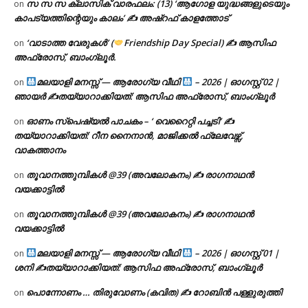
സ സ സ ക്ലാസിക് വാരഫലം: (13) ‘ആഗോള യുദ്ധങ്ങളുടെയും
on
കാപട്യത്തിന്റെയും കാലം’ ✍ അഷ്റഫ് കാളത്തോട്
‘വാടാത്ത വേരുകൾ’ (
Friendship Day Special) ✍ ആസിഫ
on
അഫ്രോസ്, ബാംഗ്ലൂർ.
മലയാളി മനസ്സ് — ആരോഗ്യ വീഥി
– 2026 | ഓഗസ്റ്റ് 02 |
on
ഞായർ ✍
തയ്യാറാക്കിയത്: ആസിഫ അഫ്രോസ്, ബാംഗ്ലൂർ
ഓണം സ്പെഷ്യൽ പാചകം – ‘ വെറൈറ്റി പച്ചടി’ ✍
on
തയ്യാറാക്കിയത്: റീന നൈനാൻ, മാജിക്കൽ ഫ്ലേവേഴ്സ്,
വാകത്താനം
തൂവാനത്തുമ്പികൾ @39 (അവലോകനം) ✍ രാഗനാഥൻ
on
വയക്കാട്ടിൽ
തൂവാനത്തുമ്പികൾ @39 (അവലോകനം) ✍ രാഗനാഥൻ
on
വയക്കാട്ടിൽ
മലയാളി മനസ്സ് — ആരോഗ്യ വീഥി
– 2026 | ഓഗസ്റ്റ് 01 |
on
ശനി ✍
തയ്യാറാക്കിയത്: ആസിഫ അഫ്രോസ്, ബാംഗ്ലൂർ
പൊന്നോണം … തിരുവോണം (കവിത) ✍ റോബിൻ പള്ളുരുത്തി
on