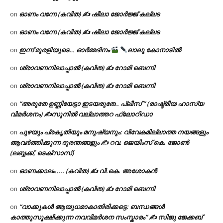
ഓണം വന്നേ (കവിത) ✍ ഷീലാ ജോർജ്ജ് കല്ലട
on
ഓണം വന്നേ (കവിത) ✍ ഷീലാ ജോർജ്ജ് കല്ലട
on
ഇന്ന് മുരളിയുടെ… ഓർമ്മദിനം
ലാലു കോനാടിൽ
on
ശ്രാവണനിലാപ്പാൽ (കവിത) ✍ റോമി ബെന്നി
on
ശ്രാവണനിലാപ്പാൽ (കവിത) ✍ റോമി ബെന്നി
on
“അരുതേ ഉണ്ണിയേട്ടാ ഇടയരുതേ.. പ്ലീസ് ” (രാഷ്ട്രീയ ഹാസ്യ
on
വിമർശനം) ✍സുനിൽ വല്ലാത്തറ ഫ്ലോറിഡാ
പുഴയും പ്രകൃതിയും മനുഷ്യനും: വിവേകമില്ലാത്ത നയങ്ങളും
on
ആവർത്തിക്കുന്ന ദുരന്തങ്ങളും ✍ റവ. ജെയിംസ് കെ. ജോൺ
(ലബ്ബക്ക്, ടെക്സാസ്)
ഓണക്കാലം….. (കവിത) ✍ വി.കെ. അശോകൻ
on
ശ്രാവണനിലാപ്പാൽ (കവിത) ✍ റോമി ബെന്നി
on
“വാക്കുകൾ ആയുധമാകാതിരിക്കട്ടെ: ബന്ധങ്ങൾ
on
കാത്തുസൂക്ഷിക്കുന്ന നവവിമർശന സംസ്കാരം” ✍️ സിജു ജേക്കബ്