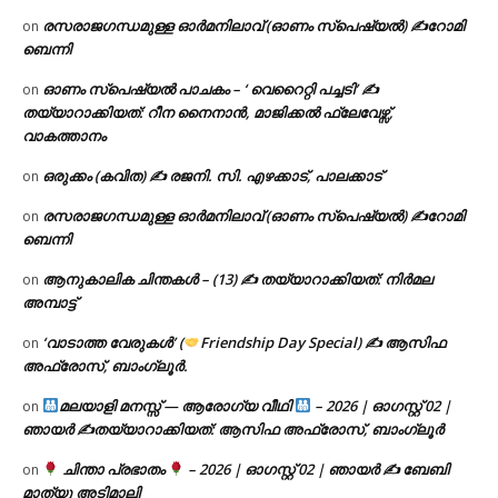
രസരാജഗന്ധമുള്ള ഓർമനിലാവ് (ഓണം സ്‌പെഷ്യൽ) ✍റോമി
on
ബെന്നി
ഓണം സ്പെഷ്യൽ പാചകം – ‘ വെറൈറ്റി പച്ചടി’ ✍
on
തയ്യാറാക്കിയത്: റീന നൈനാൻ, മാജിക്കൽ ഫ്ലേവേഴ്സ്,
വാകത്താനം
ഒരുക്കം (കവിത) ✍ രജനി. സി. എഴക്കാട്, പാലക്കാട്
on
രസരാജഗന്ധമുള്ള ഓർമനിലാവ് (ഓണം സ്‌പെഷ്യൽ) ✍റോമി
on
ബെന്നി
ആനുകാലിക ചിന്തകൾ – (13) ✍ തയ്യാറാക്കിയത്: നിർമല
on
അമ്പാട്ട്
‘വാടാത്ത വേരുകൾ’ (
Friendship Day Special) ✍ ആസിഫ
on
അഫ്രോസ്, ബാംഗ്ലൂർ.
മലയാളി മനസ്സ് — ആരോഗ്യ വീഥി
– 2026 | ഓഗസ്റ്റ് 02 |
on
ഞായർ ✍
തയ്യാറാക്കിയത്: ആസിഫ അഫ്രോസ്, ബാംഗ്ലൂർ
ചിന്താ പ്രഭാതം
– 2026 | ഓഗസ്റ്റ് 02 | ഞായർ ✍
ബേബി
on
മാത്യു അടിമാലി