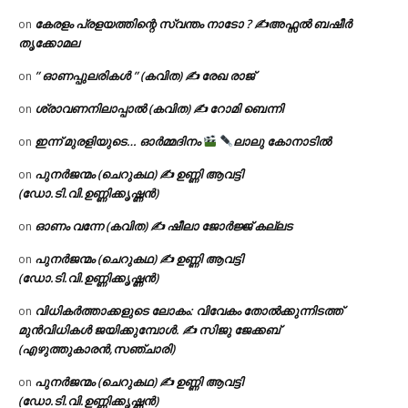
കേരളം പ്രളയത്തിന്റെ സ്വന്തം നാടോ ? ✍️അഫ്സൽ ബഷീർ
on
തൃക്കോമല
” ഓണപ്പുലരികൾ ” (കവിത) ✍ രേഖ രാജ്
on
ശ്രാവണനിലാപ്പാൽ (കവിത) ✍ റോമി ബെന്നി
on
ഇന്ന് മുരളിയുടെ… ഓർമ്മദിനം
ലാലു കോനാടിൽ
on
പുനർജന്മം (ചെറുകഥ) ✍ ഉണ്ണി ആവട്ടി
on
(ഡോ.ടി.വി.ഉണ്ണിക്കൃഷ്ണൻ)
ഓണം വന്നേ (കവിത) ✍ ഷീലാ ജോർജ്ജ് കല്ലട
on
പുനർജന്മം (ചെറുകഥ) ✍ ഉണ്ണി ആവട്ടി
on
(ഡോ.ടി.വി.ഉണ്ണിക്കൃഷ്ണൻ)
വിധികർത്താക്കളുടെ ലോകം: വിവേകം തോൽക്കുന്നിടത്ത്
on
മുൻവിധികൾ ജയിക്കുമ്പോൾ. ✍️ സിജു ജേക്കബ്
(എഴുത്തുകാരൻ,സഞ്ചാരി)
പുനർജന്മം (ചെറുകഥ) ✍ ഉണ്ണി ആവട്ടി
on
(ഡോ.ടി.വി.ഉണ്ണിക്കൃഷ്ണൻ)