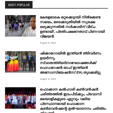
MOST POPULAR
കേരളമാകെ ഒറ്റക്കെട്ടായി നിൽക്കേണ്ട
സമയം, മഴക്കെടുതിയിൽ സുരക്ഷ
ഒരുക്കുന്നതിൽ സർക്കാരിന് വീഴ്ച
ഉണ്ടായി’; പ്രതിപക്ഷനേതാവ് പിണറായി
വിജയൻ.
August 8, 2026
ഷിക്കാഗോയിൽ ഇന്ത്യൻ ത്രിവർണം
ഉയർന്നു;
സ്വാതന്ത്ര്യദിനാഘോഷങ്ങൾക്ക്
ഫെഡറേഷൻ ഓഫ് ഇന്ത്യൻ
അസോസിയേഷൻസ് (FIA) തുടക്കമിട്ടു
August 8, 2026
ഫൊക്കാന കൽഹാരി കൺവൻഷൻ
ചരിത്രത്തിൽ ഇടംപിടിക്കും; പ്രവാസി
മലയാളികളുടെ ഏറ്റവും വലിയ
പ്രസ്ഥാനമായി ഫൊക്കാന
കൺവെൻഷന്റെ ഉൽഘാടനനം ചരിത്രം