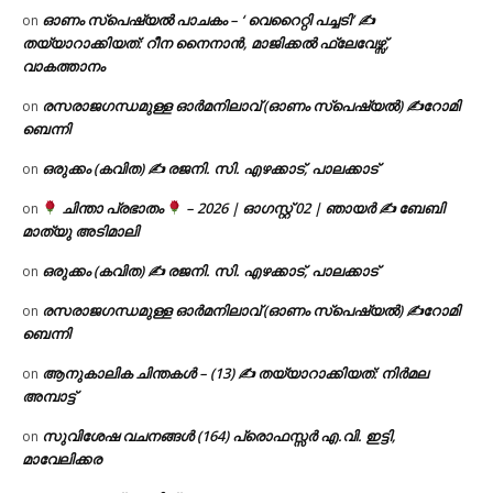
ഓണം സ്പെഷ്യൽ പാചകം – ‘ വെറൈറ്റി പച്ചടി’ ✍
on
തയ്യാറാക്കിയത്: റീന നൈനാൻ, മാജിക്കൽ ഫ്ലേവേഴ്സ്,
വാകത്താനം
രസരാജഗന്ധമുള്ള ഓർമനിലാവ് (ഓണം സ്‌പെഷ്യൽ) ✍റോമി
on
ബെന്നി
ഒരുക്കം (കവിത) ✍ രജനി. സി. എഴക്കാട്, പാലക്കാട്
on
ചിന്താ പ്രഭാതം
– 2026 | ഓഗസ്റ്റ് 02 | ഞായർ ✍
ബേബി
on
മാത്യു അടിമാലി
ഒരുക്കം (കവിത) ✍ രജനി. സി. എഴക്കാട്, പാലക്കാട്
on
രസരാജഗന്ധമുള്ള ഓർമനിലാവ് (ഓണം സ്‌പെഷ്യൽ) ✍റോമി
on
ബെന്നി
ആനുകാലിക ചിന്തകൾ – (13) ✍ തയ്യാറാക്കിയത്: നിർമല
on
അമ്പാട്ട്
സുവിശേഷ വചനങ്ങൾ (164) പ്രൊഫസ്സർ എ.വി. ഇട്ടി,
on
മാവേലിക്കര