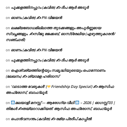
പൂക്കളത്തിനപ്പുറം (കവിത) ✍ ദീപ ആർ അടൂർ
on
ഓണം (കവിത) ✍ PN വിജയൻ
on
ലക്ഷ്യബോധമില്ലാത്ത തുടക്കങ്ങളും അപൂർണ്ണമായ
on
സ്വപ്നങ്ങളും. ✍️സിജു ജേക്കബ്, ഓസ്‌ട്രേലിയ (എഴുത്തുകാരൻ/
സഞ്ചാരി)
ഓണം (കവിത) ✍ PN വിജയൻ
on
പൂക്കളത്തിനപ്പുറം (കവിത) ✍ ദീപ ആർ അടൂർ
on
ഐശ്വര്യത്തിന്റെയും സമൃദ്ധിയുടെയും പൊന്നോണം
on
(ലേഖനം) ✍ ശ്യാമള ഹരിദാസ്
‘വാടാത്ത വേരുകൾ’ (
Friendship Day Special) ✍ ആസിഫ
on
അഫ്രോസ്, ബാംഗ്ലൂർ.
മലയാളി മനസ്സ് — ആരോഗ്യ വീഥി
– 2026 | ഓഗസ്റ്റ് 03 |
on
തിങ്കൾ ✍
തയ്യാറാക്കിയത്: ആസിഫ അഫ്രോസ്, ബാംഗ്ലൂർ
പൊൻവസന്തം (കവിത) ✍ രമ്യ പ്രദീപ് കാപ്പിൽ
on