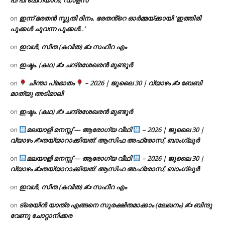
പി പി ചെറിയാൻ, ഡാളസ്
ഇന്ന് ഭരതൻ സ്മൃതി ദിനം. ഭരതൻ്റെ ഓർമ്മയ്ക്കായി ‘ഇത്തിരി
on
പൂക്കൾ ചുവന്ന പൂക്കൾ..’
ഇവൾ, സീത (കവിത) ✍ സഹീറ എം
on
ഇഷ്ടം. (കഥ) ✍ ചന്ദ്രശേഖരൻ മുണ്ടൂർ
on
ചിന്താ പ്രഭാതം
– 2026 | ജൂലൈ 30 | വ്യാഴം ✍
ബേബി
on
മാത്യു അടിമാലി
ഇഷ്ടം. (കഥ) ✍ ചന്ദ്രശേഖരൻ മുണ്ടൂർ
on
മലയാളി മനസ്സ് — ആരോഗ്യ വീഥി
– 2026 | ജൂലൈ 30 |
on
വ്യാഴം ✍
തയ്യാറാക്കിയത്: ആസിഫ അഫ്രോസ്, ബാംഗ്ലൂർ
മലയാളി മനസ്സ് — ആരോഗ്യ വീഥി
– 2026 | ജൂലൈ 30 |
on
വ്യാഴം ✍
തയ്യാറാക്കിയത്: ആസിഫ അഫ്രോസ്, ബാംഗ്ലൂർ
ഇവൾ, സീത (കവിത) ✍ സഹീറ എം
on
ട്രെയിൻ യാത്ര എങ്ങനെ സുരക്ഷിതമാക്കാം (ലേഖനം) ✍ ബിന്ദു
on
വേണു ചോറ്റാനിക്കര