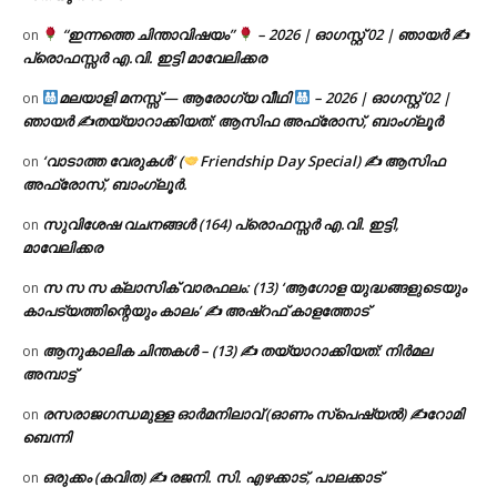
“ഇന്നത്തെ ചിന്താവിഷയം”
– 2026 | ഓഗസ്റ്റ് 02 | ഞായർ ✍
on
പ്രൊഫസ്സർ എ.വി. ഇട്ടി മാവേലിക്കര
മലയാളി മനസ്സ് — ആരോഗ്യ വീഥി
– 2026 | ഓഗസ്റ്റ് 02 |
on
ഞായർ ✍
തയ്യാറാക്കിയത്: ആസിഫ അഫ്രോസ്, ബാംഗ്ലൂർ
‘വാടാത്ത വേരുകൾ’ (
Friendship Day Special) ✍ ആസിഫ
on
അഫ്രോസ്, ബാംഗ്ലൂർ.
സുവിശേഷ വചനങ്ങൾ (164) പ്രൊഫസ്സർ എ.വി. ഇട്ടി,
on
മാവേലിക്കര
സ സ സ ക്ലാസിക് വാരഫലം: (13) ‘ആഗോള യുദ്ധങ്ങളുടെയും
on
കാപട്യത്തിന്റെയും കാലം’ ✍ അഷ്റഫ് കാളത്തോട്
ആനുകാലിക ചിന്തകൾ – (13) ✍ തയ്യാറാക്കിയത്: നിർമല
on
അമ്പാട്ട്
രസരാജഗന്ധമുള്ള ഓർമനിലാവ് (ഓണം സ്‌പെഷ്യൽ) ✍റോമി
on
ബെന്നി
ഒരുക്കം (കവിത) ✍ രജനി. സി. എഴക്കാട്, പാലക്കാട്
on