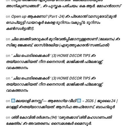
അഗ്നികുണ്ഡങ്ങള്‍” , ✍ പുസ്തക പരിചയം: കെ ആർ. മോഹൻദാസ്
Open up ആകണോ? (Part -24) ✍ പ്രശാന്ത് വാസുദേവ് (മുൻ
on
ഡെപ്യൂട്ടി ഡയറക്ടർ കേരള ടൂറിസം വകുപ്പ് & ടൂറിസം
കൺസൾട്ടൻ്റ്).
ചില മടങ്ങിവരവുകൾ മുറിവേൽപ്പിക്കാനുള്ളതാണ്! (ലേഖനം) ✍️
on
സിജു ജേക്കബ്, ഓസ്‌ട്രേലിയ (എഴുത്തുകാരൻ/സഞ്ചാരി)
‘ ചില പൊടിക്കൈകൾ ‘ (3) HOME DECOR TIPS ✍
on
തയ്യാറാക്കിയത്: റീന നൈനാൻ, മാജിക്കൽ ഫ്ലേവേഴ്സ്,
വാകത്താനം
‘ ചില പൊടിക്കൈകൾ ‘ (3) HOME DECOR TIPS ✍
on
തയ്യാറാക്കിയത്: റീന നൈനാൻ, മാജിക്കൽ ഫ്ലേവേഴ്സ്,
വാകത്താനം
മലയാളി മനസ്സ് — ആരോഗ്യ വീഥി
– 2026 | ജൂലൈ 24 |
on
വെള്ളി ✍
തയ്യാറാക്കിയത്: ആസിഫ അഫ്രോസ്, ബാംഗ്ലൂർ
ശ്രീ കോവിൽ ദർശനം (94) ‘വഴുതക്കാട് ശ്രീ മഹാഗണപതി
on
ക്ഷേത്രം’ ✍ അവതരണം: സൈമശങ്കർ മൈസൂർ.