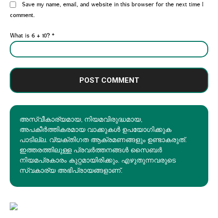
Website:
Save my name, email, and website in this browser for the next time I
comment.
What is 6 + 10?
*
അസ്വീകാര്യമായ, നിയമവിരുദ്ധമായ,
അപകീര്‍ത്തികരമായ വാക്കുകൾ ഉപയോഗിക്കുക
പാടില്ല. വ്യക്തിഗത ആക്രമണങ്ങളും ഉണ്ടാകരുത്.
ഇത്തരത്തിലുള്ള പ്രവർത്തനങ്ങൾ സൈബർ
നിയമപ്രകാരം കുറ്റമായിരിക്കും. എഴുതുന്നവരുടെ
സ്വകാര്യ അഭിപ്രായങ്ങളാണ്.