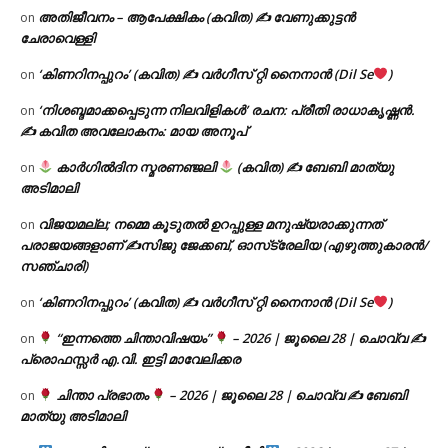
അതിജീവനം – ആപേക്ഷികം (കവിത) ✍ വേണുക്കുട്ടൻ
on
ചേരാവെള്ളി
‘കിണറിനപ്പുറം’ (കവിത) ✍ വർഗീസ് റ്റി നൈനാൻ (Dil Se
)
on
‘നിശബ്ദമാക്കപ്പെടുന്ന നിലവിളികൾ’ രചന: പ്രീതി രാധാകൃഷ്ണൻ.
on
✍ കവിത അവലോകനം: മായ അനൂപ്
കാർഗിൽദിന സ്മരണഞ്ജലി
(കവിത) ✍ ബേബി മാത്യു
on
അടിമാലി
വിജയമല്ല; നമ്മെ കൂടുതൽ ഉറപ്പുള്ള മനുഷ്യരാക്കുന്നത്
on
പരാജയങ്ങളാണ് ✍️സിജു ജേക്കബ്, ഓസ്‌ട്രേലിയ (എഴുത്തുകാരൻ/
സഞ്ചാരി)
‘കിണറിനപ്പുറം’ (കവിത) ✍ വർഗീസ് റ്റി നൈനാൻ (Dil Se
)
on
“ഇന്നത്തെ ചിന്താവിഷയം”
– 2026 | ജൂലൈ 28 | ചൊവ്വ ✍
on
പ്രൊഫസ്സർ എ.വി. ഇട്ടി മാവേലിക്കര
ചിന്താ പ്രഭാതം
– 2026 | ജൂലൈ 28 | ചൊവ്വ ✍
ബേബി
on
മാത്യു അടിമാലി