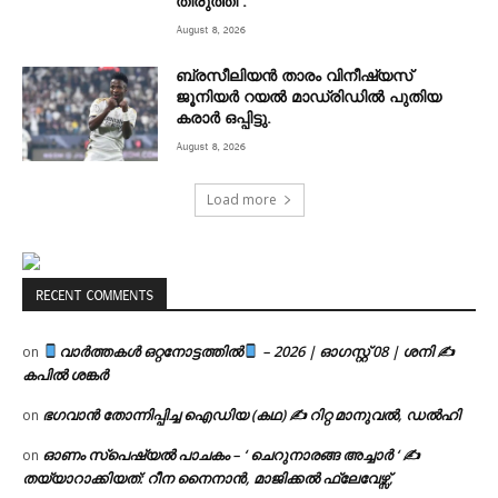
തിരുത്തി .
August 8, 2026
ബ്രസീലിയൻ താരം വിനീഷ്യസ്
ജൂനിയർ റയല്‍ മാഡ്രിഡില്‍ പുതിയ
കരാർ ഒപ്പിട്ടു.
August 8, 2026
Load more
RECENT COMMENTS
വാർത്തകൾ ഒറ്റനോട്ടത്തിൽ
– 2026 | ഓഗസ്റ്റ് 08 | ശനി ✍
on
കപിൽ ശങ്കർ
ഭഗവാൻ തോന്നിപ്പിച്ച ഐഡിയ (കഥ) ✍ റിറ്റ മാനുവൽ, ഡൽഹി
on
ഓണം സ്പെഷ്യൽ പാചകം – ‘ ചെറുനാരങ്ങ അച്ചാർ ‘ ✍
on
തയ്യാറാക്കിയത്: റീന നൈനാൻ, മാജിക്കൽ ഫ്ലേവേഴ്സ്,