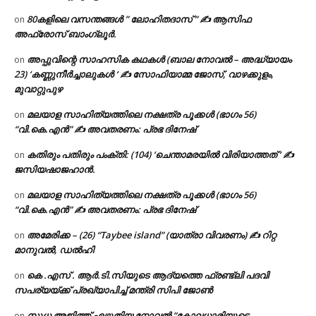
80കളിലെ വസന്തങ്ങൾ ” ലോഹിതദാസ് ” ✍ ആസിഫ
on
അഫ്രോസ് ബാംഗ്ലൂർ.
അപ്പുവിന്റെ സാഹസിക കഥകൾ (ബാല നോവൽ – അദ്ധ്യായം
on
23) ‘കണ്ണുനീർച്ചാലുകൾ ‘ ✍ സോഫിയാമ്മ ജോസ്, വാഴക്കുളം,
മുവാറ്റുപുഴ
മലയാള സാഹിത്യത്തിലെ നക്ഷത്ര പൂക്കൾ (ഭാഗം 56)
on
“വി.കെ.എൻ” ✍ അവതരണം: പ്രഭ ദിനേഷ്
കതിരും പതിരും പംക്തി: (104) ‘ചെന്താമരയിൽ വിരിയാത്തത് ‘ ✍
on
ജസിയഷാജഹാൻ.
മലയാള സാഹിത്യത്തിലെ നക്ഷത്ര പൂക്കൾ (ഭാഗം 56)
on
“വി.കെ.എൻ” ✍ അവതരണം: പ്രഭ ദിനേഷ്
അമേരിക്ക – (26) “Taybee island” (യാത്രാ വിവരണം) ✍ റിറ്റ
on
മാനുവൽ, ഡൽഹി
കെ .എസ് . ആർ.ടി.സിയുടെ ആദ്യത്തെ ഫ്രണ്ട്ലി പദവി
on
സപര്യയ്ക്ക് പ്രഖ്യാപിച്ച് മന്ത്രി സിപി ജോൺ
സുധ അജിത്ത് എഴുതിയ നോവൽ “കോലധാരിയുടെ
on