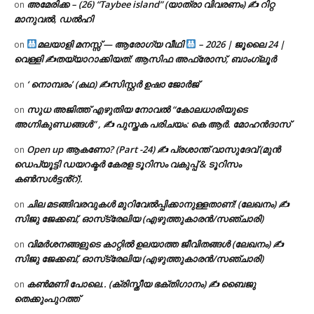
അമേരിക്ക – (26) “Taybee island” (യാത്രാ വിവരണം) ✍ റിറ്റ
on
മാനുവൽ, ഡൽഹി
മലയാളി മനസ്സ് — ആരോഗ്യ വീഥി
– 2026 | ജൂലൈ 24 |
on
വെള്ളി ✍
തയ്യാറാക്കിയത്: ആസിഫ അഫ്രോസ്, ബാംഗ്ലൂർ
‘ നൊമ്പരം’ (കഥ) ✍സിസ്റ്റർ ഉഷാ ജോർജ്
on
സുധ അജിത്ത് എഴുതിയ നോവൽ “കോലധാരിയുടെ
on
അഗ്നികുണ്ഡങ്ങള്‍” , ✍ പുസ്തക പരിചയം: കെ ആർ. മോഹൻദാസ്
Open up ആകണോ? (Part -24) ✍ പ്രശാന്ത് വാസുദേവ് (മുൻ
on
ഡെപ്യൂട്ടി ഡയറക്ടർ കേരള ടൂറിസം വകുപ്പ് & ടൂറിസം
കൺസൾട്ടൻ്റ്).
ചില മടങ്ങിവരവുകൾ മുറിവേൽപ്പിക്കാനുള്ളതാണ്! (ലേഖനം) ✍️
on
സിജു ജേക്കബ്, ഓസ്‌ട്രേലിയ (എഴുത്തുകാരൻ/സഞ്ചാരി)
വിമർശനങ്ങളുടെ കാറ്റിൽ ഉലയാത്ത ജീവിതങ്ങൾ (ലേഖനം) ✍️
on
സിജു ജേക്കബ്, ഓസ്‌ട്രേലിയ (എഴുത്തുകാരൻ/സഞ്ചാരി)
കൺമണി പോലെ.. (ക്രിസ്തീയ ഭക്തിഗാനം) ✍ ബൈജു
on
തെക്കുംപുറത്ത്