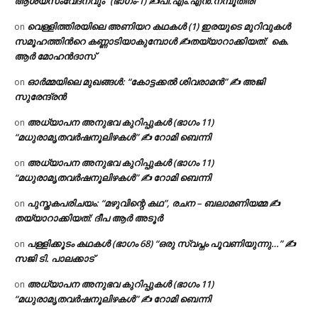
ആശയസംവേദനവും” (ഭാഗം-1) ✍പി.എം.എൻ.നമ്പൂതിരി
വെള്ളിത്തിരയിലെ അണിയറ കഥകൾ (1) ഇരയുടെ മുറിവുകൾ
on
സമൂഹത്തിന്‍റെ കണ്ണാടിയാകുമ്പോൾ ✍തയ്യാറാക്കിയത്: കെ.
ആര്‍ മോഹന്‍ദാസ്
ഓർമ്മയിലെ മുഖങ്ങൾ: “കോട്ടക്കൽ ശിവരാമൻ” ✍ അജി
on
സുരേന്ദ്രൻ
അധ്യാപന അനുഭവ കുറിപ്പുകൾ (ഭാഗം 11)
on
“മധുരാമൃതവർഷനൂലിഴകൾ” ✍ റോമി ബെന്നി
അധ്യാപന അനുഭവ കുറിപ്പുകൾ (ഭാഗം 11)
on
“മധുരാമൃതവർഷനൂലിഴകൾ” ✍ റോമി ബെന്നി
പുസ്തകപരിചയം: “മഴുവിന്റെ കഥ”, രചന – ബലാമണിയമ്മ ✍
on
തയ്യാറാക്കിയത്: ദീപ ആർ അടൂർ
പള്ളിക്കൂടം കഥകൾ (ഭാഗം 68) “ഒരു സ്വപ്നം പൂവണിയുന്നു…” ✍
on
സജി ടി. പാലക്കാട്
അധ്യാപന അനുഭവ കുറിപ്പുകൾ (ഭാഗം 11)
on
“മധുരാമൃതവർഷനൂലിഴകൾ” ✍ റോമി ബെന്നി