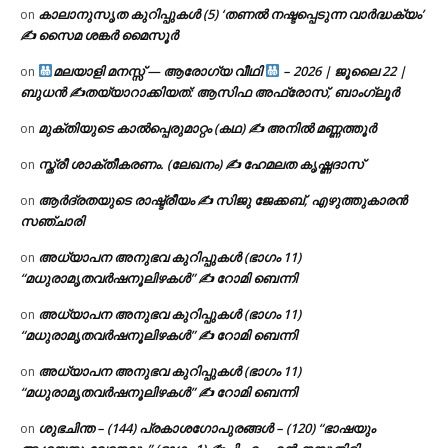
കാലാനുസൃത കുറിപ്പുകൾ (5) ‘തണൽ നഷ്ടപ്പെടുന്ന വാർദ്ധക്യം’
on
✍ സൈമ ശങ്കർ മൈസൂർ
മലയാളി മനസ്സ് — ആരോഗ്യ വീഥി
– 2026 | ജൂലൈ 22 |
on
ബുധൻ ✍
തയ്യാറാക്കിയത്: ആസിഫ അഫ്രോസ്, ബാംഗ്ലൂർ
മുക്തിയുടെ കാൽപ്പെരുമാറ്റം (കഥ) ✍ അനിൽ മണ്ണത്തൂർ
on
സ്ത്രീ ശാക്തീകരണം. (ലേഖനം) ✍ ഹേമലത കൃഷ്ണദാസ്
on
ആർദ്രതയുടെ രാഷ്ട്രീയം ✍️ സിജു ജേക്കബ്, എഴുത്തുകാരൻ
on
സഞ്ചാരി
അധ്യാപന അനുഭവ കുറിപ്പുകൾ (ഭാഗം 11)
on
“മധുരാമൃതവർഷനൂലിഴകൾ” ✍ റോമി ബെന്നി
അധ്യാപന അനുഭവ കുറിപ്പുകൾ (ഭാഗം 11)
on
“മധുരാമൃതവർഷനൂലിഴകൾ” ✍ റോമി ബെന്നി
അധ്യാപന അനുഭവ കുറിപ്പുകൾ (ഭാഗം 11)
on
“മധുരാമൃതവർഷനൂലിഴകൾ” ✍ റോമി ബെന്നി
ശുഭചിന്ത – (144) പ്രകാശഗോപുരങ്ങൾ – (120) “ഭാഷയും
on