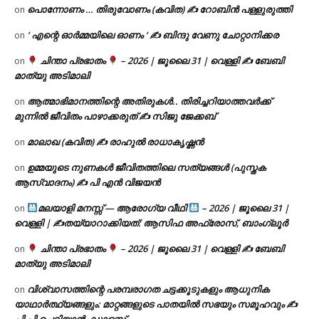
പൊന്നോണം … തിരുവോണം (കവിത) ✍ റോബിൻ പള്ളുരുത്തി
on
‘ എന്റെ ഓർമ്മയിലെ ഓണം ‘ ✍ ബിന്ദു വേണു ചോറ്റാനിക്കര
on
ചിന്താ പ്രഭാതം
– 2026 | ജൂലൈ 31 | വെള്ളി ✍
ബേബി
on
മാത്യു അടിമാലി
ആത്മാഭിമാനത്തിന്റെ അതിരുകൾ.. തിരിച്ചറിയാത്തവർക്ക്
on
മുന്നിൽ ജീവിതം പാഴാക്കരുത് ✍️ സിജു ജേക്കബ്
മാലാഖ (കവിത) ✍ രാഹുൽ രാധാകൃഷ്ണൻ
on
ഉമ്മയുടെ നുണകൾ ജീവിതത്തിലെ സത്യങ്ങൾ (പുസ്തക
on
ആസ്വാദനം) ✍ പി എൻ വിജയൻ
മലയാളി മനസ്സ് — ആരോഗ്യ വീഥി
– 2026 | ജൂലൈ 31 |
on
വെള്ളി | ✍
തയ്യാറാക്കിയത്: ആസിഫ അഫ്രോസ്, ബാംഗ്ലൂർ
ചിന്താ പ്രഭാതം
– 2026 | ജൂലൈ 31 | വെള്ളി ✍
ബേബി
on
മാത്യു അടിമാലി
വിശ്വാസത്തിന്റെ പരമ്പരാഗത ചട്ടക്കൂടുകളും ആധുനിക
on
യാഥാർത്ഥ്യങ്ങളും: മാറ്റങ്ങളുടെ പാതയിൽ സഭയും സമൂഹവും ✍