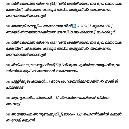
ശ്രീ കോവിൽ ദർശനം (95) “ശ്രീ ശക്തി ബാല നര മുഖ വിനായക
on
ക്ഷേത്രം”, ചിദംബരം, കടലൂർ ജില്ല, തമിഴ്നാട്. ✍ അവതരണം:
സൈമശങ്കർ മൈസൂർ.
മലയാളി മനസ്സ് — ആരോഗ്യ വീഥി
– 2026 | ജൂലൈ 26 |
on
ഞായർ ✍
തയ്യാറാക്കിയത്: ആസിഫ അഫ്രോസ്, ബാംഗ്ലൂർ
ശ്രീ കോവിൽ ദർശനം (95) “ശ്രീ ശക്തി ബാല നര മുഖ വിനായക
on
ക്ഷേത്രം”, ചിദംബരം, കടലൂർ ജില്ല, തമിഴ്നാട്. ✍ അവതരണം:
സൈമശങ്കർ മൈസൂർ.
മിശിഹായുടെ സ്നേഹിതർ(53) “വിശുദ്ധ എമിലിയാനയും വിശുദ്ധ
on
ടര്‍സില്ലയും” ✍ നൈനാൻ വാകത്താനം
പള്ളിക്കൂടം കഥകൾ… ( ഭാഗം 69) ‘ശബരിമല യാത്ര’ ✍ സജി ടി.
on
പാലക്കാട്
ആനുകാലിക ചിന്തകൾ – 12 ✍തയ്യാറാക്കിയത്: നിർമല
on
അമ്പാട്ട്
അധ്യാപന അനുഭവക്കുറിപ്പ് (ഭാഗം – 12) ‘പൊന്നീർക്കിൽ കമ്മൽ’
on
✍ റോമി ബെന്നി.