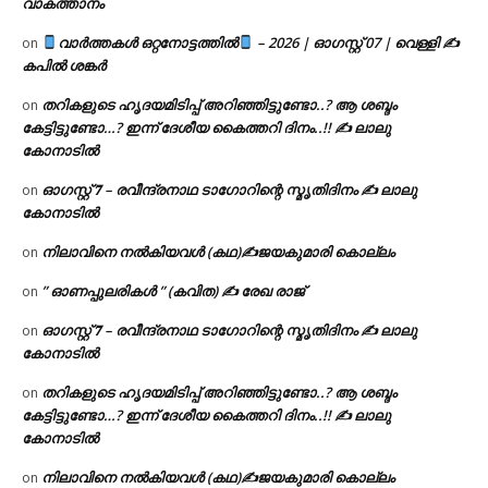
വാകത്താനം
വാർത്തകൾ ഒറ്റനോട്ടത്തിൽ
– 2026 | ഓഗസ്റ്റ് 07 | വെള്ളി ✍
on
കപിൽ ശങ്കർ
തറികളുടെ ഹൃദയമിടിപ്പ് അറിഞ്ഞിട്ടുണ്ടോ..? ആ ശബ്ദം
on
കേട്ടിട്ടുണ്ടോ…? ഇന്ന് ദേശീയ കൈത്തറി ദിനം..!! ✍ ലാലു
കോനാടിൽ
ഓഗസ്റ്റ് 𝟕 – രവീന്ദ്രനാഥ ടാഗോറിന്റെ സ്മൃതിദിനം ✍ ലാലു
on
കോനാടിൽ
നിലാവിനെ നൽകിയവൾ (കഥ)✍ജയകുമാരി കൊല്ലം
on
” ഓണപ്പുലരികൾ ” (കവിത) ✍ രേഖ രാജ്
on
ഓഗസ്റ്റ് 𝟕 – രവീന്ദ്രനാഥ ടാഗോറിന്റെ സ്മൃതിദിനം ✍ ലാലു
on
കോനാടിൽ
തറികളുടെ ഹൃദയമിടിപ്പ് അറിഞ്ഞിട്ടുണ്ടോ..? ആ ശബ്ദം
on
കേട്ടിട്ടുണ്ടോ…? ഇന്ന് ദേശീയ കൈത്തറി ദിനം..!! ✍ ലാലു
കോനാടിൽ
നിലാവിനെ നൽകിയവൾ (കഥ)✍ജയകുമാരി കൊല്ലം
on