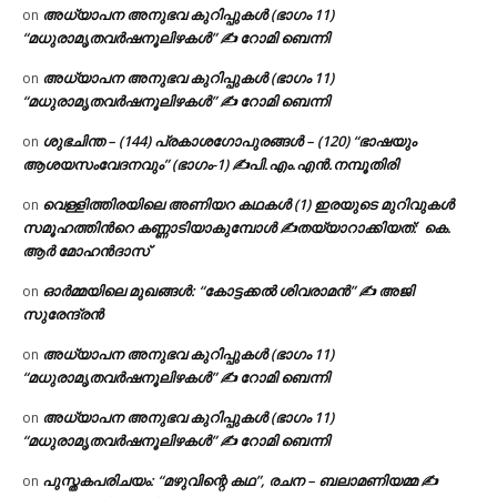
അധ്യാപന അനുഭവ കുറിപ്പുകൾ (ഭാഗം 11)
on
“മധുരാമൃതവർഷനൂലിഴകൾ” ✍ റോമി ബെന്നി
അധ്യാപന അനുഭവ കുറിപ്പുകൾ (ഭാഗം 11)
on
“മധുരാമൃതവർഷനൂലിഴകൾ” ✍ റോമി ബെന്നി
ശുഭചിന്ത – (144) പ്രകാശഗോപുരങ്ങൾ – (120) “ഭാഷയും
on
ആശയസംവേദനവും” (ഭാഗം-1) ✍പി.എം.എൻ.നമ്പൂതിരി
വെള്ളിത്തിരയിലെ അണിയറ കഥകൾ (1) ഇരയുടെ മുറിവുകൾ
on
സമൂഹത്തിന്‍റെ കണ്ണാടിയാകുമ്പോൾ ✍തയ്യാറാക്കിയത്: കെ.
ആര്‍ മോഹന്‍ദാസ്
ഓർമ്മയിലെ മുഖങ്ങൾ: “കോട്ടക്കൽ ശിവരാമൻ” ✍ അജി
on
സുരേന്ദ്രൻ
അധ്യാപന അനുഭവ കുറിപ്പുകൾ (ഭാഗം 11)
on
“മധുരാമൃതവർഷനൂലിഴകൾ” ✍ റോമി ബെന്നി
അധ്യാപന അനുഭവ കുറിപ്പുകൾ (ഭാഗം 11)
on
“മധുരാമൃതവർഷനൂലിഴകൾ” ✍ റോമി ബെന്നി
പുസ്തകപരിചയം: “മഴുവിന്റെ കഥ”, രചന – ബലാമണിയമ്മ ✍
on