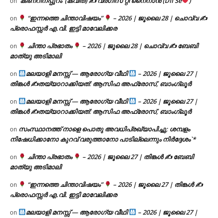
‘കിണറിനപ്പുറം’ (കവിത) ✍ വർഗീസ് റ്റി നൈനാൻ (Dil Se
)
on
“ഇന്നത്തെ ചിന്താവിഷയം”
– 2026 | ജൂലൈ 28 | ചൊവ്വ ✍
on
പ്രൊഫസ്സർ എ.വി. ഇട്ടി മാവേലിക്കര
ചിന്താ പ്രഭാതം
– 2026 | ജൂലൈ 28 | ചൊവ്വ ✍
ബേബി
on
മാത്യു അടിമാലി
മലയാളി മനസ്സ് — ആരോഗ്യ വീഥി
– 2026 | ജൂലൈ 27 |
on
തിങ്കൾ ✍
തയ്യാറാക്കിയത്: ആസിഫ അഫ്രോസ്, ബാംഗ്ലൂർ
മലയാളി മനസ്സ് — ആരോഗ്യ വീഥി
– 2026 | ജൂലൈ 27 |
on
തിങ്കൾ ✍
തയ്യാറാക്കിയത്: ആസിഫ അഫ്രോസ്, ബാംഗ്ലൂർ
സംസ്ഥാനത്ത് നാളെ പൊതു അവധിപ്രഖ്യാപിച്ചു; ശമ്പളം
on
നിഷേധിക്കാനോ കുറവ് വരുത്താനോ പാടില്ലെന്നും നിർദ്ദേശം`*
ചിന്താ പ്രഭാതം
– 2026 | ജൂലൈ 27 | തിങ്കൾ ✍
ബേബി
on
മാത്യു അടിമാലി
“ഇന്നത്തെ ചിന്താവിഷയം”
– 2026 | ജൂലൈ 27 | തിങ്കൾ ✍
on
പ്രൊഫസ്സർ എ.വി. ഇട്ടി മാവേലിക്കര
മലയാളി മനസ്സ് — ആരോഗ്യ വീഥി
– 2026 | ജൂലൈ 27 |
on