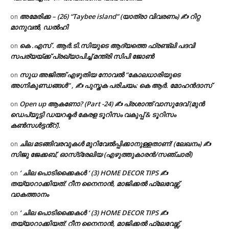
അമേരിക്ക – (26) “Taybee island” (യാത്രാ വിവരണം) ✍ റിറ്റ
on
മാനുവൽ, ഡൽഹി
കെ .എസ് . ആർ.ടി.സിയുടെ ആദ്യത്തെ ഫ്രണ്ട്ലി പദവി
on
സപര്യയ്ക്ക് പ്രഖ്യാപിച്ച് മന്ത്രി സിപി ജോൺ
സുധ അജിത്ത് എഴുതിയ നോവൽ “കോലധാരിയുടെ
on
അഗ്നികുണ്ഡങ്ങള്‍” , ✍ പുസ്തക പരിചയം: കെ ആർ. മോഹൻദാസ്
Open up ആകണോ? (Part -24) ✍ പ്രശാന്ത് വാസുദേവ് (മുൻ
on
ഡെപ്യൂട്ടി ഡയറക്ടർ കേരള ടൂറിസം വകുപ്പ് & ടൂറിസം
കൺസൾട്ടൻ്റ്).
ചില മടങ്ങിവരവുകൾ മുറിവേൽപ്പിക്കാനുള്ളതാണ്! (ലേഖനം) ✍️
on
സിജു ജേക്കബ്, ഓസ്‌ട്രേലിയ (എഴുത്തുകാരൻ/സഞ്ചാരി)
‘ ചില പൊടിക്കൈകൾ ‘ (3) HOME DECOR TIPS ✍
on
തയ്യാറാക്കിയത്: റീന നൈനാൻ, മാജിക്കൽ ഫ്ലേവേഴ്സ്,
വാകത്താനം
‘ ചില പൊടിക്കൈകൾ ‘ (3) HOME DECOR TIPS ✍
on
തയ്യാറാക്കിയത്: റീന നൈനാൻ, മാജിക്കൽ ഫ്ലേവേഴ്സ്,