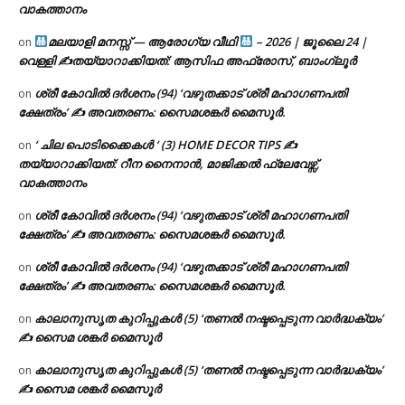
വാകത്താനം
മലയാളി മനസ്സ് — ആരോഗ്യ വീഥി
– 2026 | ജൂലൈ 24 |
on
വെള്ളി ✍
തയ്യാറാക്കിയത്: ആസിഫ അഫ്രോസ്, ബാംഗ്ലൂർ
ശ്രീ കോവിൽ ദർശനം (94) ‘വഴുതക്കാട് ശ്രീ മഹാഗണപതി
on
ക്ഷേത്രം’ ✍ അവതരണം: സൈമശങ്കർ മൈസൂർ.
‘ ചില പൊടിക്കൈകൾ ‘ (3) HOME DECOR TIPS ✍
on
തയ്യാറാക്കിയത്: റീന നൈനാൻ, മാജിക്കൽ ഫ്ലേവേഴ്സ്,
വാകത്താനം
ശ്രീ കോവിൽ ദർശനം (94) ‘വഴുതക്കാട് ശ്രീ മഹാഗണപതി
on
ക്ഷേത്രം’ ✍ അവതരണം: സൈമശങ്കർ മൈസൂർ.
ശ്രീ കോവിൽ ദർശനം (94) ‘വഴുതക്കാട് ശ്രീ മഹാഗണപതി
on
ക്ഷേത്രം’ ✍ അവതരണം: സൈമശങ്കർ മൈസൂർ.
കാലാനുസൃത കുറിപ്പുകൾ (5) ‘തണൽ നഷ്ടപ്പെടുന്ന വാർദ്ധക്യം’
on
✍ സൈമ ശങ്കർ മൈസൂർ
കാലാനുസൃത കുറിപ്പുകൾ (5) ‘തണൽ നഷ്ടപ്പെടുന്ന വാർദ്ധക്യം’
on
✍ സൈമ ശങ്കർ മൈസൂർ