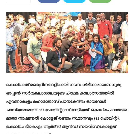
കൊല്ലത്ത്‌ രണ്ടുദിനങ്ങളിലായി നടന്ന ശ്രീനാരായണഗുരു
ഓപ്പൺ സർവകലാശാലയുടെ പ്രഥമ കലോത്സവത്തിൽ
എറണാകുളം മഹാരാജാസ് പഠനകേന്ദ്രം ഓവറോൾ
ചാമ്പ്യന്മാരായി. 137 പോയിന്റാണ്‌ നേടിയത്‌. കൊല്ലം ഫാത്തിമ
മാതാ നാഷണൽ കോളേജ് രണ്ടാം സ്ഥാനവും (82 പോയിന്റ്),
കൊല്ലം ടികെഎം ആർട്‌സ് ആൻഡ്‌ സയൻസ് കോളേജ്