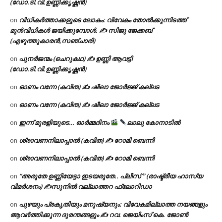
(ഡോ.ടി.വി.ഉണ്ണിക്കൃഷ്ണൻ)
വിധികർത്താക്കളുടെ ലോകം: വിവേകം തോൽക്കുന്നിടത്ത്
on
മുൻവിധികൾ ജയിക്കുമ്പോൾ. ✍️ സിജു ജേക്കബ്
(എഴുത്തുകാരൻ,സഞ്ചാരി)
പുനർജന്മം (ചെറുകഥ) ✍ ഉണ്ണി ആവട്ടി
on
(ഡോ.ടി.വി.ഉണ്ണിക്കൃഷ്ണൻ)
ഓണം വന്നേ (കവിത) ✍ ഷീലാ ജോർജ്ജ് കല്ലട
on
ഓണം വന്നേ (കവിത) ✍ ഷീലാ ജോർജ്ജ് കല്ലട
on
ഇന്ന് മുരളിയുടെ… ഓർമ്മദിനം
ലാലു കോനാടിൽ
on
ശ്രാവണനിലാപ്പാൽ (കവിത) ✍ റോമി ബെന്നി
on
ശ്രാവണനിലാപ്പാൽ (കവിത) ✍ റോമി ബെന്നി
on
“അരുതേ ഉണ്ണിയേട്ടാ ഇടയരുതേ.. പ്ലീസ് ” (രാഷ്ട്രീയ ഹാസ്യ
on
വിമർശനം) ✍സുനിൽ വല്ലാത്തറ ഫ്ലോറിഡാ
പുഴയും പ്രകൃതിയും മനുഷ്യനും: വിവേകമില്ലാത്ത നയങ്ങളും
on
ആവർത്തിക്കുന്ന ദുരന്തങ്ങളും ✍ റവ. ജെയിംസ് കെ. ജോൺ