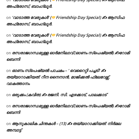
അഫ്രോസ്, ബാംഗ്ലൂർ.
‘വാടാത്ത വേരുകൾ’ (
Friendship Day Special) ✍ ആസിഫ
on
അഫ്രോസ്, ബാംഗ്ലൂർ.
‘വാടാത്ത വേരുകൾ’ (
Friendship Day Special) ✍ ആസിഫ
on
അഫ്രോസ്, ബാംഗ്ലൂർ.
രസരാജഗന്ധമുള്ള ഓർമനിലാവ് (ഓണം സ്‌പെഷ്യൽ) ✍റോമി
on
ബെന്നി
ഓണം സ്പെഷ്യൽ പാചകം – ‘ വെറൈറ്റി പച്ചടി’ ✍
on
തയ്യാറാക്കിയത്: റീന നൈനാൻ, മാജിക്കൽ ഫ്ലേവേഴ്സ്,
വാകത്താനം
ഒരുക്കം (കവിത) ✍ രജനി. സി. എഴക്കാട്, പാലക്കാട്
on
രസരാജഗന്ധമുള്ള ഓർമനിലാവ് (ഓണം സ്‌പെഷ്യൽ) ✍റോമി
on
ബെന്നി
ആനുകാലിക ചിന്തകൾ – (13) ✍ തയ്യാറാക്കിയത്: നിർമല
on
അമ്പാട്ട്