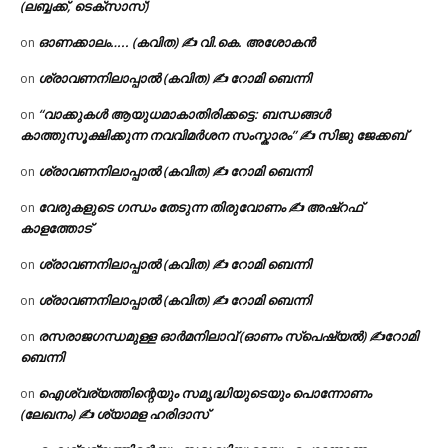
(ലബ്ബക്ക്, ടെക്സാസ്)
ഓണക്കാലം….. (കവിത) ✍ വി.കെ. അശോകൻ
on
ശ്രാവണനിലാപ്പാൽ (കവിത) ✍ റോമി ബെന്നി
on
“വാക്കുകൾ ആയുധമാകാതിരിക്കട്ടെ: ബന്ധങ്ങൾ
on
കാത്തുസൂക്ഷിക്കുന്ന നവവിമർശന സംസ്കാരം” ✍️ സിജു ജേക്കബ്
ശ്രാവണനിലാപ്പാൽ (കവിത) ✍ റോമി ബെന്നി
on
വേരുകളുടെ ഗന്ധം തേടുന്ന തിരുവോണം ✍ അഷ്റഫ്
on
കാളത്തോട്
ശ്രാവണനിലാപ്പാൽ (കവിത) ✍ റോമി ബെന്നി
on
ശ്രാവണനിലാപ്പാൽ (കവിത) ✍ റോമി ബെന്നി
on
രസരാജഗന്ധമുള്ള ഓർമനിലാവ് (ഓണം സ്‌പെഷ്യൽ) ✍റോമി
on
ബെന്നി
ഐശ്വര്യത്തിന്റെയും സമൃദ്ധിയുടെയും പൊന്നോണം
on
(ലേഖനം) ✍ ശ്യാമള ഹരിദാസ്