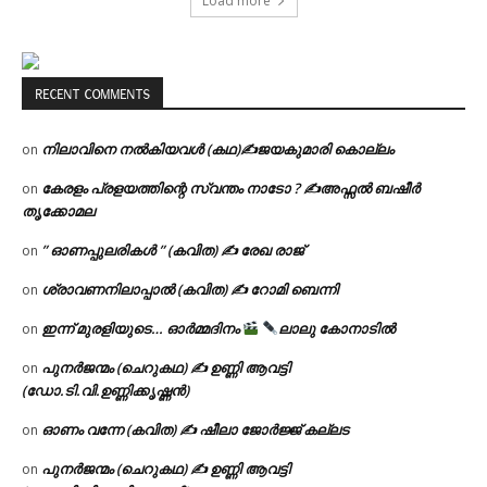
Load more
RECENT COMMENTS
നിലാവിനെ നൽകിയവൾ (കഥ)✍ജയകുമാരി കൊല്ലം
on
കേരളം പ്രളയത്തിന്റെ സ്വന്തം നാടോ ? ✍️അഫ്സൽ ബഷീർ
on
തൃക്കോമല
” ഓണപ്പുലരികൾ ” (കവിത) ✍ രേഖ രാജ്
on
ശ്രാവണനിലാപ്പാൽ (കവിത) ✍ റോമി ബെന്നി
on
ഇന്ന് മുരളിയുടെ… ഓർമ്മദിനം
ലാലു കോനാടിൽ
on
പുനർജന്മം (ചെറുകഥ) ✍ ഉണ്ണി ആവട്ടി
on
(ഡോ.ടി.വി.ഉണ്ണിക്കൃഷ്ണൻ)
ഓണം വന്നേ (കവിത) ✍ ഷീലാ ജോർജ്ജ് കല്ലട
on
പുനർജന്മം (ചെറുകഥ) ✍ ഉണ്ണി ആവട്ടി
on