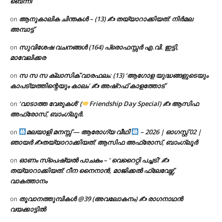
ബെന്നി
ആനുകാലിക ചിന്തകൾ – (13) ✍ തയ്യാറാക്കിയത്: നിർമല
on
അമ്പാട്ട്
സുവിശേഷ വചനങ്ങൾ (164) പ്രൊഫസ്സർ എ.വി. ഇട്ടി,
on
മാവേലിക്കര
സ സ സ ക്ലാസിക് വാരഫലം: (13) ‘ആഗോള യുദ്ധങ്ങളുടെയും
on
കാപട്യത്തിന്റെയും കാലം’ ✍ അഷ്റഫ് കാളത്തോട്
‘വാടാത്ത വേരുകൾ’ (
Friendship Day Special) ✍ ആസിഫ
on
അഫ്രോസ്, ബാംഗ്ലൂർ.
മലയാളി മനസ്സ് — ആരോഗ്യ വീഥി
– 2026 | ഓഗസ്റ്റ് 02 |
on
ഞായർ ✍
തയ്യാറാക്കിയത്: ആസിഫ അഫ്രോസ്, ബാംഗ്ലൂർ
ഓണം സ്പെഷ്യൽ പാചകം – ‘ വെറൈറ്റി പച്ചടി’ ✍
on
തയ്യാറാക്കിയത്: റീന നൈനാൻ, മാജിക്കൽ ഫ്ലേവേഴ്സ്,
വാകത്താനം
തൂവാനത്തുമ്പികൾ @39 (അവലോകനം) ✍ രാഗനാഥൻ
on
വയക്കാട്ടിൽ