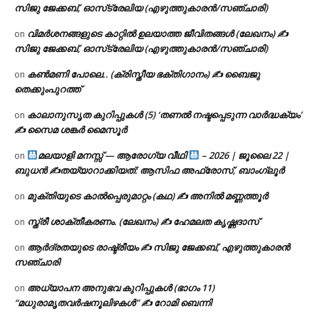
സിജു ജേക്കബ്, ഓസ്‌ട്രേലിയ (എഴുത്തുകാരൻ/സഞ്ചാരി)
വിമർശനങ്ങളുടെ കാറ്റിൽ ഉലയാത്ത ജീവിതങ്ങൾ (ലേഖനം) ✍️
on
സിജു ജേക്കബ്, ഓസ്‌ട്രേലിയ (എഴുത്തുകാരൻ/സഞ്ചാരി)
കൺമണി പോലെ.. (ക്രിസ്തീയ ഭക്തിഗാനം) ✍ ബൈജു
on
തെക്കുംപുറത്ത്
കാലാനുസൃത കുറിപ്പുകൾ (5) ‘തണൽ നഷ്ടപ്പെടുന്ന വാർദ്ധക്യം’
on
✍ സൈമ ശങ്കർ മൈസൂർ
മലയാളി മനസ്സ് — ആരോഗ്യ വീഥി
– 2026 | ജൂലൈ 22 |
on
ബുധൻ ✍
തയ്യാറാക്കിയത്: ആസിഫ അഫ്രോസ്, ബാംഗ്ലൂർ
മുക്തിയുടെ കാൽപ്പെരുമാറ്റം (കഥ) ✍ അനിൽ മണ്ണത്തൂർ
on
സ്ത്രീ ശാക്തീകരണം. (ലേഖനം) ✍ ഹേമലത കൃഷ്ണദാസ്
on
ആർദ്രതയുടെ രാഷ്ട്രീയം ✍️ സിജു ജേക്കബ്, എഴുത്തുകാരൻ
on
സഞ്ചാരി
അധ്യാപന അനുഭവ കുറിപ്പുകൾ (ഭാഗം 11)
on
“മധുരാമൃതവർഷനൂലിഴകൾ” ✍ റോമി ബെന്നി