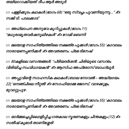
തയ്യാറാക്കിയത്: ദീപ ആർ അടൂർ
പള്ളിക്കൂടം കഥകൾ (ഭാഗം 68) “ഒരു സ്വപ്നം പൂവണിയുന്നു…” ✍
on
സജി ടി. പാലക്കാട്
അധ്യാപന അനുഭവ കുറിപ്പുകൾ (ഭാഗം 11)
on
“മധുരാമൃതവർഷനൂലിഴകൾ” ✍ റോമി ബെന്നി
മലയാള സാഹിത്യത്തിലെ നക്ഷത്ര പൂക്കൾ (ഭാഗം 55) ‘കാവാലം
on
നാരായണപ്പണിക്കർ’ ✍ അവതരണം: പ്രഭ ദിനേഷ്
80കളിലെ വസന്തങ്ങൾ: “പ്രിയദർശൻ: ചിരിയുടെ വസന്തം
on
വിരിയിച്ച സംവിധായകൻ” ✍ ആസിഫ അഫ്രോസ് ബാംഗ്ലൂർ.
അപ്പുവിന്റെ സാഹസിക കഥകൾ (ബാല നോവൽ – അദ്ധ്യായം
on
22) ‘നെഞ്ചിലെ നീറ്റൽ’ ✍ സോഫിയാമ്മ ജോസ്, വാഴക്കുളം,
മുവാറ്റുപുഴ .
മലയാള സാഹിത്യത്തിലെ നക്ഷത്ര പൂക്കൾ (ഭാഗം 55) ‘കാവാലം
on
നാരായണപ്പണിക്കർ’ ✍ അവതരണം: പ്രഭ ദിനേഷ്
ഓർമ്മച്ചെപ്പിലൊളിപ്പിച്ച ഗതകാല സ്മരണകളും ചിന്തകളും (12) ✍
on
സതീഷ് കുമാർ താണിശ്ശേരി