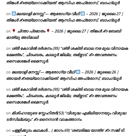
തിങ്കൾ ✍
തയ്യാറാക്കിയത്: ആസിഫ അഫ്രോസ്, ബാംഗ്ലൂർ
മലയാളി മനസ്സ് — ആരോഗ്യ വീഥി
– 2026 | ജൂലൈ 27 |
on
തിങ്കൾ ✍
തയ്യാറാക്കിയത്: ആസിഫ അഫ്രോസ്, ബാംഗ്ലൂർ
ചിന്താ പ്രഭാതം
– 2026 | ജൂലൈ 27 | തിങ്കൾ ✍
ബേബി
on
മാത്യു അടിമാലി
ശ്രീ കോവിൽ ദർശനം (95) “ശ്രീ ശക്തി ബാല നര മുഖ വിനായക
on
ക്ഷേത്രം”, ചിദംബരം, കടലൂർ ജില്ല, തമിഴ്നാട്. ✍ അവതരണം:
സൈമശങ്കർ മൈസൂർ.
മലയാളി മനസ്സ് — ആരോഗ്യ വീഥി
– 2026 | ജൂലൈ 26 |
on
ഞായർ ✍
തയ്യാറാക്കിയത്: ആസിഫ അഫ്രോസ്, ബാംഗ്ലൂർ
ശ്രീ കോവിൽ ദർശനം (95) “ശ്രീ ശക്തി ബാല നര മുഖ വിനായക
on
ക്ഷേത്രം”, ചിദംബരം, കടലൂർ ജില്ല, തമിഴ്നാട്. ✍ അവതരണം:
സൈമശങ്കർ മൈസൂർ.
മിശിഹായുടെ സ്നേഹിതർ(53) “വിശുദ്ധ എമിലിയാനയും വിശുദ്ധ
on
ടര്‍സില്ലയും” ✍ നൈനാൻ വാകത്താനം
പള്ളിക്കൂടം കഥകൾ… ( ഭാഗം 69) ‘ശബരിമല യാത്ര’ ✍ സജി ടി.
on