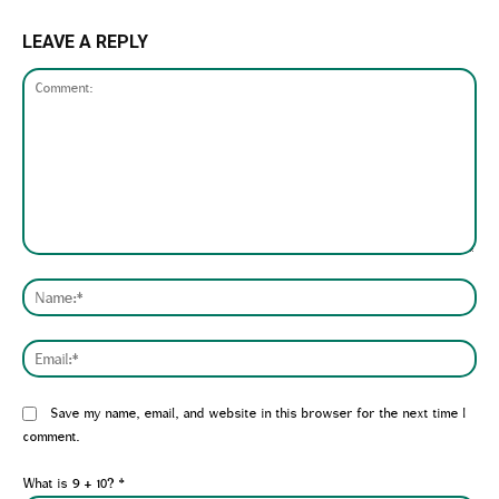
LEAVE A REPLY
Comment:
Nam
Emai
Website:
Save my name, email, and website in this browser for the next time I
comment.
What is 9 + 10?
*