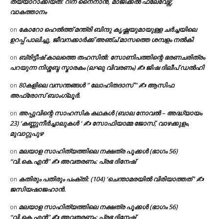
തയ്യാറാക്കിയത്: റീന നൈനാൻ, മാജിക്കൽ ഫ്ലേവേഴ്സ്,
വാകത്താനം
കോറോ ഹെൽത്ത് മന്ത്രി ബിന്ദു കൃഷ്ണയുമായുള്ള ചർച്ചയിലെ
on
ഉറപ്പ് പാലിച്ചു, ജീവനക്കാർക്ക് അഞ്ച് മാസത്തെ ശമ്പളം നൽകി
ബ്രിട്ടീഷ് കാലത്തെ തഹസിൽ: സോണിപത്തിന്റെ ഭരണചരിത്രം
on
പറയുന്ന നിശ്ശബ്ദ സ്മാരകം (ലഘു വിവരണം) ✍ ജിഷ ദിലീപ് ഡൽഹി
80കളിലെ വസന്തങ്ങൾ ” ലോഹിതദാസ് ” ✍ ആസിഫ
on
അഫ്രോസ് ബാംഗ്ലൂർ.
അപ്പുവിന്റെ സാഹസിക കഥകൾ (ബാല നോവൽ – അദ്ധ്യായം
on
23) ‘കണ്ണുനീർച്ചാലുകൾ ‘ ✍ സോഫിയാമ്മ ജോസ്, വാഴക്കുളം,
മുവാറ്റുപുഴ
മലയാള സാഹിത്യത്തിലെ നക്ഷത്ര പൂക്കൾ (ഭാഗം 56)
on
“വി.കെ.എൻ” ✍ അവതരണം: പ്രഭ ദിനേഷ്
കതിരും പതിരും പംക്തി: (104) ‘ചെന്താമരയിൽ വിരിയാത്തത് ‘ ✍
on
ജസിയഷാജഹാൻ.
മലയാള സാഹിത്യത്തിലെ നക്ഷത്ര പൂക്കൾ (ഭാഗം 56)
on
“വി.കെ.എൻ” ✍ അവതരണം: പ്രഭ ദിനേഷ്