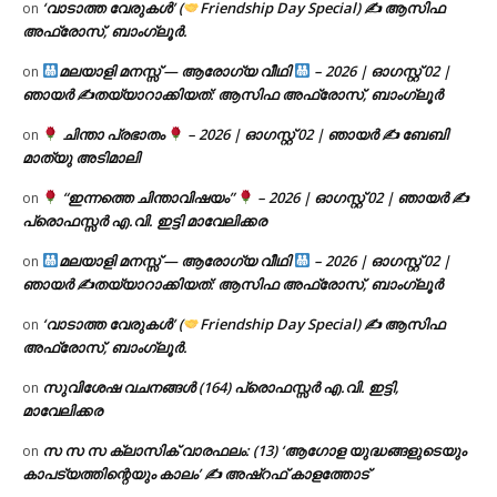
‘വാടാത്ത വേരുകൾ’ (
Friendship Day Special) ✍ ആസിഫ
on
അഫ്രോസ്, ബാംഗ്ലൂർ.
മലയാളി മനസ്സ് — ആരോഗ്യ വീഥി
– 2026 | ഓഗസ്റ്റ് 02 |
on
ഞായർ ✍
തയ്യാറാക്കിയത്: ആസിഫ അഫ്രോസ്, ബാംഗ്ലൂർ
ചിന്താ പ്രഭാതം
– 2026 | ഓഗസ്റ്റ് 02 | ഞായർ ✍
ബേബി
on
മാത്യു അടിമാലി
“ഇന്നത്തെ ചിന്താവിഷയം”
– 2026 | ഓഗസ്റ്റ് 02 | ഞായർ ✍
on
പ്രൊഫസ്സർ എ.വി. ഇട്ടി മാവേലിക്കര
മലയാളി മനസ്സ് — ആരോഗ്യ വീഥി
– 2026 | ഓഗസ്റ്റ് 02 |
on
ഞായർ ✍
തയ്യാറാക്കിയത്: ആസിഫ അഫ്രോസ്, ബാംഗ്ലൂർ
‘വാടാത്ത വേരുകൾ’ (
Friendship Day Special) ✍ ആസിഫ
on
അഫ്രോസ്, ബാംഗ്ലൂർ.
സുവിശേഷ വചനങ്ങൾ (164) പ്രൊഫസ്സർ എ.വി. ഇട്ടി,
on
മാവേലിക്കര
സ സ സ ക്ലാസിക് വാരഫലം: (13) ‘ആഗോള യുദ്ധങ്ങളുടെയും
on
കാപട്യത്തിന്റെയും കാലം’ ✍ അഷ്റഫ് കാളത്തോട്