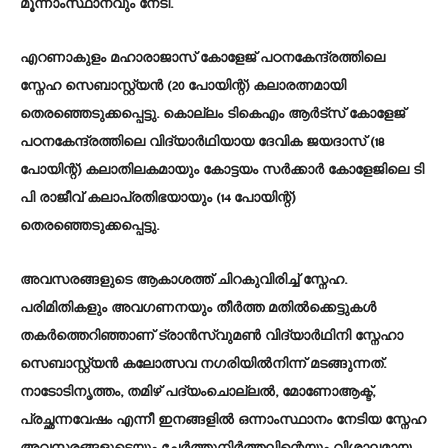
മൂന്നാംസ്ഥാനവും നേടി.
എറണാകുളം മഹാരാജാസ് കോളേജ് പഠനകേന്ദ്രത്തിലെ
സ്നേഹ സെബാസ്റ്റ്യൻ (20 പോയിന്റ്) കലാരത്നമായി
തെരഞ്ഞെടുക്കപ്പെട്ടു. കൊല്ലം ടികെഎം ആർട്‌സ് കോളേജ്
പഠനകേന്ദ്രത്തിലെ വിദ്യാർഥിയായ ദേവിക ജയദാസ് (18
പോയിന്റ്) കലാതിലകമായും കോട്ടയം സർക്കാർ കോളേജിലെ ടി
പി രാജീവ് കലാപ്രതിഭയായും (14 പോയിന്റ്)
തെരഞ്ഞെടുക്കപ്പെട്ടു.
അവസരങ്ങളുടെ ആകാശത്ത് ചിറകുവിരിച്ച് സ്നേഹ.
പരിമിതികളും അവ​ഗണനയും തീർത്ത മതിൽക്കെട്ടുകൾ
തകർത്തെറിഞ്ഞാണ് ട്രാൻസ്‍വുമൺ വിദ്യാർഥിനി സ്നേഹാ
സെബാസ്റ്റ്യൻ കലോത്സവ ന​ഗരിയിൽനിന്ന് മടങ്ങുന്നത്.
നാടോടിനൃത്തം, തമിഴ് പദ്യംചൊല്ലൽ, മോണോആക്ട്,
പ്രച്ഛന്നവേഷം എന്നീ ഇനങ്ങളിൽ ഒന്നാംസ്ഥാനം നേടിയ സ്നേഹ