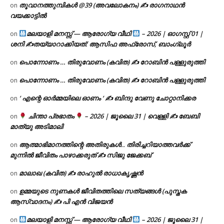
തൂവാനത്തുമ്പികൾ @39 (അവലോകനം) ✍ രാഗനാഥൻ
on
വയക്കാട്ടിൽ
മലയാളി മനസ്സ് — ആരോഗ്യ വീഥി
– 2026 | ഓഗസ്റ്റ് 01 |
on
ശനി ✍
തയ്യാറാക്കിയത്: ആസിഫ അഫ്രോസ്, ബാംഗ്ലൂർ
പൊന്നോണം … തിരുവോണം (കവിത) ✍ റോബിൻ പള്ളുരുത്തി
on
പൊന്നോണം … തിരുവോണം (കവിത) ✍ റോബിൻ പള്ളുരുത്തി
on
‘ എന്റെ ഓർമ്മയിലെ ഓണം ‘ ✍ ബിന്ദു വേണു ചോറ്റാനിക്കര
on
ചിന്താ പ്രഭാതം
– 2026 | ജൂലൈ 31 | വെള്ളി ✍
ബേബി
on
മാത്യു അടിമാലി
ആത്മാഭിമാനത്തിന്റെ അതിരുകൾ.. തിരിച്ചറിയാത്തവർക്ക്
on
മുന്നിൽ ജീവിതം പാഴാക്കരുത് ✍️ സിജു ജേക്കബ്
മാലാഖ (കവിത) ✍ രാഹുൽ രാധാകൃഷ്ണൻ
on
ഉമ്മയുടെ നുണകൾ ജീവിതത്തിലെ സത്യങ്ങൾ (പുസ്തക
on
ആസ്വാദനം) ✍ പി എൻ വിജയൻ
മലയാളി മനസ്സ് — ആരോഗ്യ വീഥി
– 2026 | ജൂലൈ 31 |
on