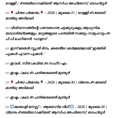
വെള്ളി | ✍
തയ്യാറാക്കിയത്: ആസിഫ അഫ്രോസ്, ബാംഗ്ലൂർ
ചിന്താ പ്രഭാതം
– 2026 | ജൂലൈ 31 | വെള്ളി ✍
ബേബി
on
മാത്യു അടിമാലി
വിശ്വാസത്തിന്റെ പരമ്പരാഗത ചട്ടക്കൂടുകളും ആധുനിക
on
യാഥാർത്ഥ്യങ്ങളും: മാറ്റങ്ങളുടെ പാതയിൽ സഭയും സമൂഹവും ✍
പി പി ചെറിയാൻ, ഡാളസ്
ഇന്ന് ഭരതൻ സ്മൃതി ദിനം. ഭരതൻ്റെ ഓർമ്മയ്ക്കായി ‘ഇത്തിരി
on
പൂക്കൾ ചുവന്ന പൂക്കൾ..’
ഇവൾ, സീത (കവിത) ✍ സഹീറ എം
on
ഇഷ്ടം. (കഥ) ✍ ചന്ദ്രശേഖരൻ മുണ്ടൂർ
on
ചിന്താ പ്രഭാതം
– 2026 | ജൂലൈ 30 | വ്യാഴം ✍
ബേബി
on
മാത്യു അടിമാലി
ഇഷ്ടം. (കഥ) ✍ ചന്ദ്രശേഖരൻ മുണ്ടൂർ
on
മലയാളി മനസ്സ് — ആരോഗ്യ വീഥി
– 2026 | ജൂലൈ 30 |
on
വ്യാഴം ✍
തയ്യാറാക്കിയത്: ആസിഫ അഫ്രോസ്, ബാംഗ്ലൂർ