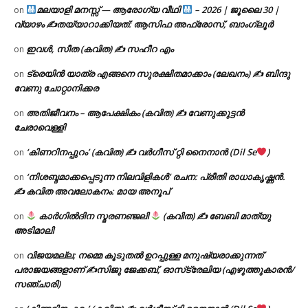
മലയാളി മനസ്സ് — ആരോഗ്യ വീഥി
– 2026 | ജൂലൈ 30 |
on
വ്യാഴം ✍
തയ്യാറാക്കിയത്: ആസിഫ അഫ്രോസ്, ബാംഗ്ലൂർ
ഇവൾ, സീത (കവിത) ✍ സഹീറ എം
on
ട്രെയിൻ യാത്ര എങ്ങനെ സുരക്ഷിതമാക്കാം (ലേഖനം) ✍ ബിന്ദു
on
വേണു ചോറ്റാനിക്കര
അതിജീവനം – ആപേക്ഷികം (കവിത) ✍ വേണുക്കുട്ടൻ
on
ചേരാവെള്ളി
‘കിണറിനപ്പുറം’ (കവിത) ✍ വർഗീസ് റ്റി നൈനാൻ (Dil Se
)
on
‘നിശബ്ദമാക്കപ്പെടുന്ന നിലവിളികൾ’ രചന: പ്രീതി രാധാകൃഷ്ണൻ.
on
✍ കവിത അവലോകനം: മായ അനൂപ്
കാർഗിൽദിന സ്മരണഞ്ജലി
(കവിത) ✍ ബേബി മാത്യു
on
അടിമാലി
വിജയമല്ല; നമ്മെ കൂടുതൽ ഉറപ്പുള്ള മനുഷ്യരാക്കുന്നത്
on
പരാജയങ്ങളാണ് ✍️സിജു ജേക്കബ്, ഓസ്‌ട്രേലിയ (എഴുത്തുകാരൻ/
സഞ്ചാരി)