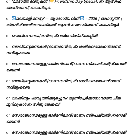
‘വാടാത്ത വേരുകൾ’ (
Friendship Day Special) ✍ ആസിഫ
on
അഫ്രോസ്, ബാംഗ്ലൂർ.
മലയാളി മനസ്സ് — ആരോഗ്യ വീഥി
– 2026 | ഓഗസ്റ്റ് 03 |
on
തിങ്കൾ ✍
തയ്യാറാക്കിയത്: ആസിഫ അഫ്രോസ്, ബാംഗ്ലൂർ
പൊൻവസന്തം (കവിത) ✍ രമ്യ പ്രദീപ് കാപ്പിൽ
on
ബാല്യസ്മരണകൾ (ഓണക്കവിത) ✍ ശശികല മോഹൻദാസ്,
on
നവിമുംബൈ
രസരാജഗന്ധമുള്ള ഓർമനിലാവ് (ഓണം സ്‌പെഷ്യൽ) ✍റോമി
on
ബെന്നി
ബാല്യസ്മരണകൾ (ഓണക്കവിത) ✍ ശശികല മോഹൻദാസ്,
on
നവിമുംബൈ
വാക്കിനും പ്രവൃത്തിക്കുമപ്പുറം: തുന്നിച്ചേർക്കാനാവാത്ത ചില
on
മുറിവുകൾ ✍️ സിജു ജേക്കബ്
രസരാജഗന്ധമുള്ള ഓർമനിലാവ് (ഓണം സ്‌പെഷ്യൽ) ✍റോമി
on
ബെന്നി
രസരാജഗന്ധമുള്ള ഓർമനിലാവ് (ഓണം സ്‌പെഷ്യൽ) ✍റോമി
on