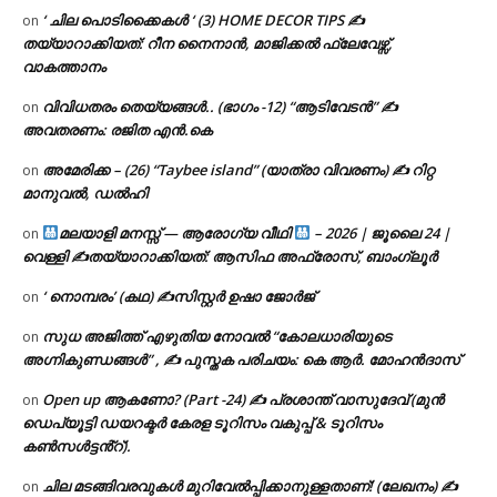
‘ ചില പൊടിക്കൈകൾ ‘ (3) HOME DECOR TIPS ✍
on
തയ്യാറാക്കിയത്: റീന നൈനാൻ, മാജിക്കൽ ഫ്ലേവേഴ്സ്,
വാകത്താനം
വിവിധതരം തെയ്യങ്ങൾ.. (ഭാഗം -12) “ആടിവേടൻ” ✍
on
അവതരണം: രജിത എൻ.കെ
അമേരിക്ക – (26) “Taybee island” (യാത്രാ വിവരണം) ✍ റിറ്റ
on
മാനുവൽ, ഡൽഹി
മലയാളി മനസ്സ് — ആരോഗ്യ വീഥി
– 2026 | ജൂലൈ 24 |
on
വെള്ളി ✍
തയ്യാറാക്കിയത്: ആസിഫ അഫ്രോസ്, ബാംഗ്ലൂർ
‘ നൊമ്പരം’ (കഥ) ✍സിസ്റ്റർ ഉഷാ ജോർജ്
on
സുധ അജിത്ത് എഴുതിയ നോവൽ “കോലധാരിയുടെ
on
അഗ്നികുണ്ഡങ്ങള്‍” , ✍ പുസ്തക പരിചയം: കെ ആർ. മോഹൻദാസ്
Open up ആകണോ? (Part -24) ✍ പ്രശാന്ത് വാസുദേവ് (മുൻ
on
ഡെപ്യൂട്ടി ഡയറക്ടർ കേരള ടൂറിസം വകുപ്പ് & ടൂറിസം
കൺസൾട്ടൻ്റ്).
ചില മടങ്ങിവരവുകൾ മുറിവേൽപ്പിക്കാനുള്ളതാണ്! (ലേഖനം) ✍️
on