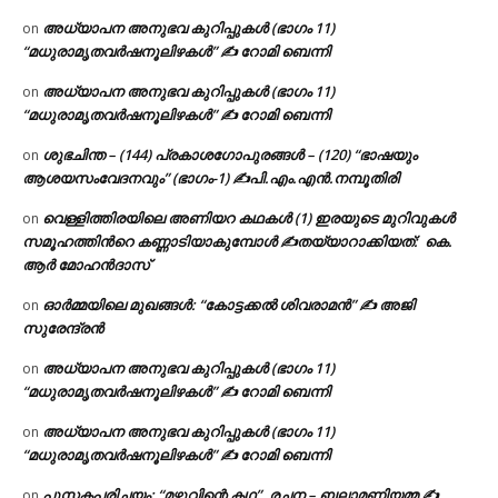
അധ്യാപന അനുഭവ കുറിപ്പുകൾ (ഭാഗം 11)
on
“മധുരാമൃതവർഷനൂലിഴകൾ” ✍ റോമി ബെന്നി
അധ്യാപന അനുഭവ കുറിപ്പുകൾ (ഭാഗം 11)
on
“മധുരാമൃതവർഷനൂലിഴകൾ” ✍ റോമി ബെന്നി
ശുഭചിന്ത – (144) പ്രകാശഗോപുരങ്ങൾ – (120) “ഭാഷയും
on
ആശയസംവേദനവും” (ഭാഗം-1) ✍പി.എം.എൻ.നമ്പൂതിരി
വെള്ളിത്തിരയിലെ അണിയറ കഥകൾ (1) ഇരയുടെ മുറിവുകൾ
on
സമൂഹത്തിന്‍റെ കണ്ണാടിയാകുമ്പോൾ ✍തയ്യാറാക്കിയത്: കെ.
ആര്‍ മോഹന്‍ദാസ്
ഓർമ്മയിലെ മുഖങ്ങൾ: “കോട്ടക്കൽ ശിവരാമൻ” ✍ അജി
on
സുരേന്ദ്രൻ
അധ്യാപന അനുഭവ കുറിപ്പുകൾ (ഭാഗം 11)
on
“മധുരാമൃതവർഷനൂലിഴകൾ” ✍ റോമി ബെന്നി
അധ്യാപന അനുഭവ കുറിപ്പുകൾ (ഭാഗം 11)
on
“മധുരാമൃതവർഷനൂലിഴകൾ” ✍ റോമി ബെന്നി
പുസ്തകപരിചയം: “മഴുവിന്റെ കഥ”, രചന – ബലാമണിയമ്മ ✍
on