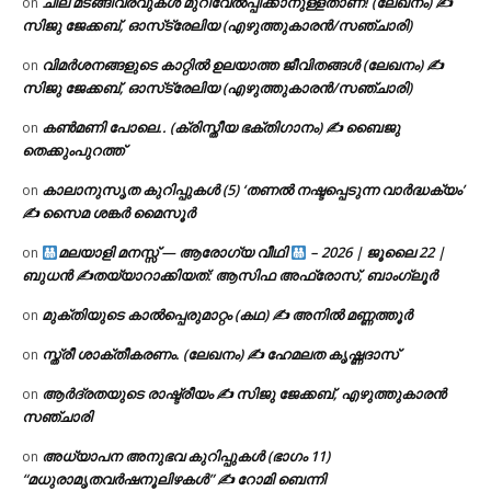
ചില മടങ്ങിവരവുകൾ മുറിവേൽപ്പിക്കാനുള്ളതാണ്! (ലേഖനം) ✍️
on
സിജു ജേക്കബ്, ഓസ്‌ട്രേലിയ (എഴുത്തുകാരൻ/സഞ്ചാരി)
വിമർശനങ്ങളുടെ കാറ്റിൽ ഉലയാത്ത ജീവിതങ്ങൾ (ലേഖനം) ✍️
on
സിജു ജേക്കബ്, ഓസ്‌ട്രേലിയ (എഴുത്തുകാരൻ/സഞ്ചാരി)
കൺമണി പോലെ.. (ക്രിസ്തീയ ഭക്തിഗാനം) ✍ ബൈജു
on
തെക്കുംപുറത്ത്
കാലാനുസൃത കുറിപ്പുകൾ (5) ‘തണൽ നഷ്ടപ്പെടുന്ന വാർദ്ധക്യം’
on
✍ സൈമ ശങ്കർ മൈസൂർ
മലയാളി മനസ്സ് — ആരോഗ്യ വീഥി
– 2026 | ജൂലൈ 22 |
on
ബുധൻ ✍
തയ്യാറാക്കിയത്: ആസിഫ അഫ്രോസ്, ബാംഗ്ലൂർ
മുക്തിയുടെ കാൽപ്പെരുമാറ്റം (കഥ) ✍ അനിൽ മണ്ണത്തൂർ
on
സ്ത്രീ ശാക്തീകരണം. (ലേഖനം) ✍ ഹേമലത കൃഷ്ണദാസ്
on
ആർദ്രതയുടെ രാഷ്ട്രീയം ✍️ സിജു ജേക്കബ്, എഴുത്തുകാരൻ
on
സഞ്ചാരി
അധ്യാപന അനുഭവ കുറിപ്പുകൾ (ഭാഗം 11)
on
“മധുരാമൃതവർഷനൂലിഴകൾ” ✍ റോമി ബെന്നി