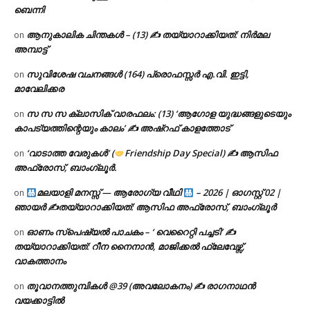
ബെന്നി
ആനുകാലിക ചിന്തകൾ – (13) ✍ തയ്യാറാക്കിയത്: നിർമല
on
അമ്പാട്ട്
സുവിശേഷ വചനങ്ങൾ (164) പ്രൊഫസ്സർ എ.വി. ഇട്ടി,
on
മാവേലിക്കര
സ സ സ ക്ലാസിക് വാരഫലം: (13) ‘ആഗോള യുദ്ധങ്ങളുടെയും
on
കാപട്യത്തിന്റെയും കാലം’ ✍ അഷ്റഫ് കാളത്തോട്
‘വാടാത്ത വേരുകൾ’ (
Friendship Day Special) ✍ ആസിഫ
on
അഫ്രോസ്, ബാംഗ്ലൂർ.
മലയാളി മനസ്സ് — ആരോഗ്യ വീഥി
– 2026 | ഓഗസ്റ്റ് 02 |
on
ഞായർ ✍
തയ്യാറാക്കിയത്: ആസിഫ അഫ്രോസ്, ബാംഗ്ലൂർ
ഓണം സ്പെഷ്യൽ പാചകം – ‘ വെറൈറ്റി പച്ചടി’ ✍
on
തയ്യാറാക്കിയത്: റീന നൈനാൻ, മാജിക്കൽ ഫ്ലേവേഴ്സ്,
വാകത്താനം
തൂവാനത്തുമ്പികൾ @39 (അവലോകനം) ✍ രാഗനാഥൻ
on
വയക്കാട്ടിൽ