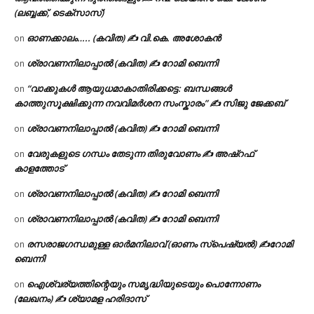
(ലബ്ബക്ക്, ടെക്സാസ്)
ഓണക്കാലം….. (കവിത) ✍ വി.കെ. അശോകൻ
on
ശ്രാവണനിലാപ്പാൽ (കവിത) ✍ റോമി ബെന്നി
on
“വാക്കുകൾ ആയുധമാകാതിരിക്കട്ടെ: ബന്ധങ്ങൾ
on
കാത്തുസൂക്ഷിക്കുന്ന നവവിമർശന സംസ്കാരം” ✍️ സിജു ജേക്കബ്
ശ്രാവണനിലാപ്പാൽ (കവിത) ✍ റോമി ബെന്നി
on
വേരുകളുടെ ഗന്ധം തേടുന്ന തിരുവോണം ✍ അഷ്റഫ്
on
കാളത്തോട്
ശ്രാവണനിലാപ്പാൽ (കവിത) ✍ റോമി ബെന്നി
on
ശ്രാവണനിലാപ്പാൽ (കവിത) ✍ റോമി ബെന്നി
on
രസരാജഗന്ധമുള്ള ഓർമനിലാവ് (ഓണം സ്‌പെഷ്യൽ) ✍റോമി
on
ബെന്നി
ഐശ്വര്യത്തിന്റെയും സമൃദ്ധിയുടെയും പൊന്നോണം
on
(ലേഖനം) ✍ ശ്യാമള ഹരിദാസ്