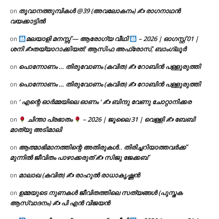
തൂവാനത്തുമ്പികൾ @39 (അവലോകനം) ✍ രാഗനാഥൻ
on
വയക്കാട്ടിൽ
മലയാളി മനസ്സ് — ആരോഗ്യ വീഥി
– 2026 | ഓഗസ്റ്റ് 01 |
on
ശനി ✍
തയ്യാറാക്കിയത്: ആസിഫ അഫ്രോസ്, ബാംഗ്ലൂർ
പൊന്നോണം … തിരുവോണം (കവിത) ✍ റോബിൻ പള്ളുരുത്തി
on
പൊന്നോണം … തിരുവോണം (കവിത) ✍ റോബിൻ പള്ളുരുത്തി
on
‘ എന്റെ ഓർമ്മയിലെ ഓണം ‘ ✍ ബിന്ദു വേണു ചോറ്റാനിക്കര
on
ചിന്താ പ്രഭാതം
– 2026 | ജൂലൈ 31 | വെള്ളി ✍
ബേബി
on
മാത്യു അടിമാലി
ആത്മാഭിമാനത്തിന്റെ അതിരുകൾ.. തിരിച്ചറിയാത്തവർക്ക്
on
മുന്നിൽ ജീവിതം പാഴാക്കരുത് ✍️ സിജു ജേക്കബ്
മാലാഖ (കവിത) ✍ രാഹുൽ രാധാകൃഷ്ണൻ
on
ഉമ്മയുടെ നുണകൾ ജീവിതത്തിലെ സത്യങ്ങൾ (പുസ്തക
on
ആസ്വാദനം) ✍ പി എൻ വിജയൻ