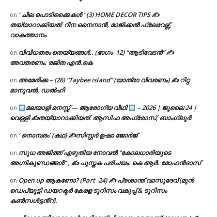
‘ ചില പൊടിക്കൈകൾ ‘ (3) HOME DECOR TIPS ✍
on
തയ്യാറാക്കിയത്: റീന നൈനാൻ, മാജിക്കൽ ഫ്ലേവേഴ്സ്,
വാകത്താനം
വിവിധതരം തെയ്യങ്ങൾ.. (ഭാഗം -12) “ആടിവേടൻ” ✍
on
അവതരണം: രജിത എൻ.കെ
അമേരിക്ക – (26) “Taybee island” (യാത്രാ വിവരണം) ✍ റിറ്റ
on
മാനുവൽ, ഡൽഹി
മലയാളി മനസ്സ് — ആരോഗ്യ വീഥി
– 2026 | ജൂലൈ 24 |
on
വെള്ളി ✍
തയ്യാറാക്കിയത്: ആസിഫ അഫ്രോസ്, ബാംഗ്ലൂർ
‘ നൊമ്പരം’ (കഥ) ✍സിസ്റ്റർ ഉഷാ ജോർജ്
on
സുധ അജിത്ത് എഴുതിയ നോവൽ “കോലധാരിയുടെ
on
അഗ്നികുണ്ഡങ്ങള്‍” , ✍ പുസ്തക പരിചയം: കെ ആർ. മോഹൻദാസ്
Open up ആകണോ? (Part -24) ✍ പ്രശാന്ത് വാസുദേവ് (മുൻ
on
ഡെപ്യൂട്ടി ഡയറക്ടർ കേരള ടൂറിസം വകുപ്പ് & ടൂറിസം
കൺസൾട്ടൻ്റ്).