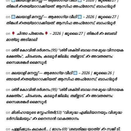
മലയാളി മനസ്സ് — ആരോഗ്യ വീഥി
– 2026 | ജൂലൈ 27 |
on
തിങ്കൾ ✍
തയ്യാറാക്കിയത്: ആസിഫ അഫ്രോസ്, ബാംഗ്ലൂർ
മലയാളി മനസ്സ് — ആരോഗ്യ വീഥി
– 2026 | ജൂലൈ 27 |
on
തിങ്കൾ ✍
തയ്യാറാക്കിയത്: ആസിഫ അഫ്രോസ്, ബാംഗ്ലൂർ
ചിന്താ പ്രഭാതം
– 2026 | ജൂലൈ 27 | തിങ്കൾ ✍
ബേബി
on
മാത്യു അടിമാലി
ശ്രീ കോവിൽ ദർശനം (95) “ശ്രീ ശക്തി ബാല നര മുഖ വിനായക
on
ക്ഷേത്രം”, ചിദംബരം, കടലൂർ ജില്ല, തമിഴ്നാട്. ✍ അവതരണം:
സൈമശങ്കർ മൈസൂർ.
മലയാളി മനസ്സ് — ആരോഗ്യ വീഥി
– 2026 | ജൂലൈ 26 |
on
ഞായർ ✍
തയ്യാറാക്കിയത്: ആസിഫ അഫ്രോസ്, ബാംഗ്ലൂർ
ശ്രീ കോവിൽ ദർശനം (95) “ശ്രീ ശക്തി ബാല നര മുഖ വിനായക
on
ക്ഷേത്രം”, ചിദംബരം, കടലൂർ ജില്ല, തമിഴ്നാട്. ✍ അവതരണം:
സൈമശങ്കർ മൈസൂർ.
മിശിഹായുടെ സ്നേഹിതർ(53) “വിശുദ്ധ എമിലിയാനയും വിശുദ്ധ
on
ടര്‍സില്ലയും” ✍ നൈനാൻ വാകത്താനം
പള്ളിക്കൂടം കഥകൾ… ( ഭാഗം 69) ‘ശബരിമല യാത്ര’ ✍ സജി ടി.
on