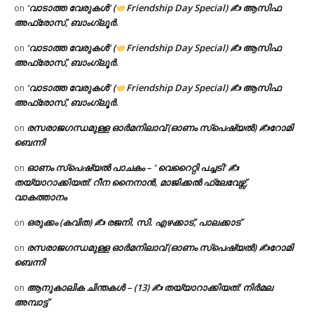
‘വാടാത്ത വേരുകൾ’ (
Friendship Day Special) ✍ ആസിഫ
on
അഫ്രോസ്, ബാംഗ്ലൂർ.
‘വാടാത്ത വേരുകൾ’ (
Friendship Day Special) ✍ ആസിഫ
on
അഫ്രോസ്, ബാംഗ്ലൂർ.
‘വാടാത്ത വേരുകൾ’ (
Friendship Day Special) ✍ ആസിഫ
on
അഫ്രോസ്, ബാംഗ്ലൂർ.
രസരാജഗന്ധമുള്ള ഓർമനിലാവ് (ഓണം സ്‌പെഷ്യൽ) ✍റോമി
on
ബെന്നി
ഓണം സ്പെഷ്യൽ പാചകം – ‘ വെറൈറ്റി പച്ചടി’ ✍
on
തയ്യാറാക്കിയത്: റീന നൈനാൻ, മാജിക്കൽ ഫ്ലേവേഴ്സ്,
വാകത്താനം
ഒരുക്കം (കവിത) ✍ രജനി. സി. എഴക്കാട്, പാലക്കാട്
on
രസരാജഗന്ധമുള്ള ഓർമനിലാവ് (ഓണം സ്‌പെഷ്യൽ) ✍റോമി
on
ബെന്നി
ആനുകാലിക ചിന്തകൾ – (13) ✍ തയ്യാറാക്കിയത്: നിർമല
on
അമ്പാട്ട്