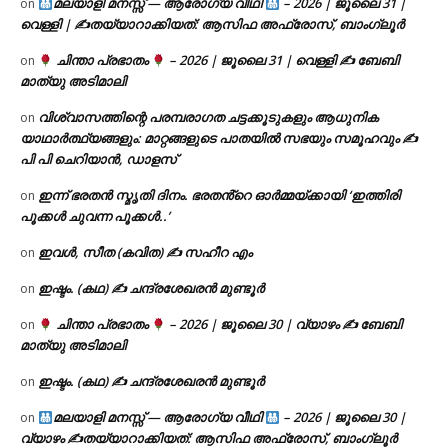
മലയാളി മനസ്സ് — ആരോഗ്യ വീഥി
– 2026 | ജൂലൈ 31 |
on
വെള്ളി | ✍
തയ്യാറാക്കിയത്: ആസിഫ അഫ്രോസ്, ബാംഗ്ലൂർ
ചിന്താ പ്രഭാതം
– 2026 | ജൂലൈ 31 | വെള്ളി ✍
ബേബി
on
മാത്യു അടിമാലി
വിശ്വാസത്തിന്റെ പരമ്പരാഗത ചട്ടക്കൂടുകളും ആധുനിക
on
യാഥാർത്ഥ്യങ്ങളും: മാറ്റങ്ങളുടെ പാതയിൽ സഭയും സമൂഹവും ✍
പി പി ചെറിയാൻ, ഡാളസ്
ഇന്ന് ഭരതൻ സ്മൃതി ദിനം. ഭരതൻ്റെ ഓർമ്മയ്ക്കായി ‘ഇത്തിരി
on
പൂക്കൾ ചുവന്ന പൂക്കൾ..’
ഇവൾ, സീത (കവിത) ✍ സഹീറ എം
on
ഇഷ്ടം. (കഥ) ✍ ചന്ദ്രശേഖരൻ മുണ്ടൂർ
on
ചിന്താ പ്രഭാതം
– 2026 | ജൂലൈ 30 | വ്യാഴം ✍
ബേബി
on
മാത്യു അടിമാലി
ഇഷ്ടം. (കഥ) ✍ ചന്ദ്രശേഖരൻ മുണ്ടൂർ
on
മലയാളി മനസ്സ് — ആരോഗ്യ വീഥി
– 2026 | ജൂലൈ 30 |
on
വ്യാഴം ✍
തയ്യാറാക്കിയത്: ആസിഫ അഫ്രോസ്, ബാംഗ്ലൂർ