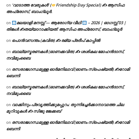
‘വാടാത്ത വേരുകൾ’ (
Friendship Day Special) ✍ ആസിഫ
on
അഫ്രോസ്, ബാംഗ്ലൂർ.
മലയാളി മനസ്സ് — ആരോഗ്യ വീഥി
– 2026 | ഓഗസ്റ്റ് 03 |
on
തിങ്കൾ ✍
തയ്യാറാക്കിയത്: ആസിഫ അഫ്രോസ്, ബാംഗ്ലൂർ
പൊൻവസന്തം (കവിത) ✍ രമ്യ പ്രദീപ് കാപ്പിൽ
on
ബാല്യസ്മരണകൾ (ഓണക്കവിത) ✍ ശശികല മോഹൻദാസ്,
on
നവിമുംബൈ
രസരാജഗന്ധമുള്ള ഓർമനിലാവ് (ഓണം സ്‌പെഷ്യൽ) ✍റോമി
on
ബെന്നി
ബാല്യസ്മരണകൾ (ഓണക്കവിത) ✍ ശശികല മോഹൻദാസ്,
on
നവിമുംബൈ
വാക്കിനും പ്രവൃത്തിക്കുമപ്പുറം: തുന്നിച്ചേർക്കാനാവാത്ത ചില
on
മുറിവുകൾ ✍️ സിജു ജേക്കബ്
രസരാജഗന്ധമുള്ള ഓർമനിലാവ് (ഓണം സ്‌പെഷ്യൽ) ✍റോമി
on
ബെന്നി