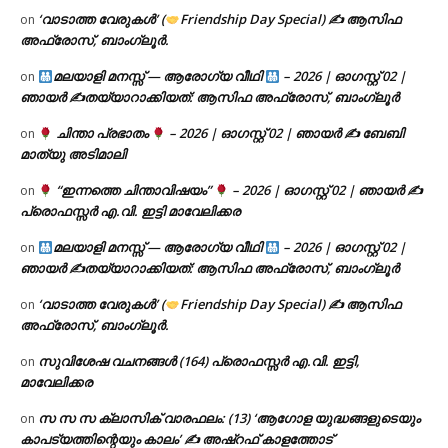
‘വാടാത്ത വേരുകൾ’ (
Friendship Day Special) ✍ ആസിഫ
on
അഫ്രോസ്, ബാംഗ്ലൂർ.
മലയാളി മനസ്സ് — ആരോഗ്യ വീഥി
– 2026 | ഓഗസ്റ്റ് 02 |
on
ഞായർ ✍
തയ്യാറാക്കിയത്: ആസിഫ അഫ്രോസ്, ബാംഗ്ലൂർ
ചിന്താ പ്രഭാതം
– 2026 | ഓഗസ്റ്റ് 02 | ഞായർ ✍
ബേബി
on
മാത്യു അടിമാലി
“ഇന്നത്തെ ചിന്താവിഷയം”
– 2026 | ഓഗസ്റ്റ് 02 | ഞായർ ✍
on
പ്രൊഫസ്സർ എ.വി. ഇട്ടി മാവേലിക്കര
മലയാളി മനസ്സ് — ആരോഗ്യ വീഥി
– 2026 | ഓഗസ്റ്റ് 02 |
on
ഞായർ ✍
തയ്യാറാക്കിയത്: ആസിഫ അഫ്രോസ്, ബാംഗ്ലൂർ
‘വാടാത്ത വേരുകൾ’ (
Friendship Day Special) ✍ ആസിഫ
on
അഫ്രോസ്, ബാംഗ്ലൂർ.
സുവിശേഷ വചനങ്ങൾ (164) പ്രൊഫസ്സർ എ.വി. ഇട്ടി,
on
മാവേലിക്കര
സ സ സ ക്ലാസിക് വാരഫലം: (13) ‘ആഗോള യുദ്ധങ്ങളുടെയും
on
കാപട്യത്തിന്റെയും കാലം’ ✍ അഷ്റഫ് കാളത്തോട്