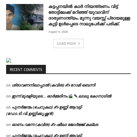
കട്ടപ്പനയിൽ കാർ നിയന്ത്രണം വിട്ട്
തോട്ടിലേക്ക് മറിഞ്ഞ് യുവാവിന്
ദാരുണാന്ത്യം; മൂന്നു വയസ്സ് പ്രായമുള്ള
കുട്ടി ഉൾപ്പെടെ നാലുപേർക്ക് പരിക്ക്.
August 6, 2026
Load more
RECENT COMMENTS
ശ്രാവണനിലാപ്പാൽ (കവിത) ✍ റോമി ബെന്നി
on
ഇന്ന് മുരളിയുടെ… ഓർമ്മദിനം
ലാലു കോനാടിൽ
on
പുനർജന്മം (ചെറുകഥ) ✍ ഉണ്ണി ആവട്ടി
on
(ഡോ.ടി.വി.ഉണ്ണിക്കൃഷ്ണൻ)
ഓണം വന്നേ (കവിത) ✍ ഷീലാ ജോർജ്ജ് കല്ലട
on
പുനർജന്മം (ചെറുകഥ) ✍ ഉണ്ണി ആവട്ടി
on