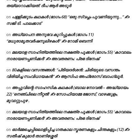
തയ്യാറാക്കിയത്: ദീപ ആർ അടൂർ
പള്ളിക്കൂടം കഥകൾ (ഭാഗം 68) “ഒരു സ്വപ്നം പൂവണിയുന്നു…” ✍
on
സജി ടി. പാലക്കാട്
അധ്യാപന അനുഭവ കുറിപ്പുകൾ (ഭാഗം 11)
on
“മധുരാമൃതവർഷനൂലിഴകൾ” ✍ റോമി ബെന്നി
മലയാള സാഹിത്യത്തിലെ നക്ഷത്ര പൂക്കൾ (ഭാഗം 55) ‘കാവാലം
on
നാരായണപ്പണിക്കർ’ ✍ അവതരണം: പ്രഭ ദിനേഷ്
80കളിലെ വസന്തങ്ങൾ: “പ്രിയദർശൻ: ചിരിയുടെ വസന്തം
on
വിരിയിച്ച സംവിധായകൻ” ✍ ആസിഫ അഫ്രോസ് ബാംഗ്ലൂർ.
അപ്പുവിന്റെ സാഹസിക കഥകൾ (ബാല നോവൽ – അദ്ധ്യായം
on
22) ‘നെഞ്ചിലെ നീറ്റൽ’ ✍ സോഫിയാമ്മ ജോസ്, വാഴക്കുളം,
മുവാറ്റുപുഴ .
മലയാള സാഹിത്യത്തിലെ നക്ഷത്ര പൂക്കൾ (ഭാഗം 55) ‘കാവാലം
on
നാരായണപ്പണിക്കർ’ ✍ അവതരണം: പ്രഭ ദിനേഷ്
ഓർമ്മച്ചെപ്പിലൊളിപ്പിച്ച ഗതകാല സ്മരണകളും ചിന്തകളും (12) ✍
on
സതീഷ് കുമാർ താണിശ്ശേരി