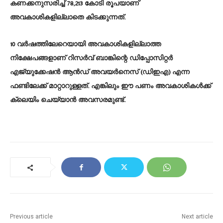
കണക്കനുസരിച്ച് 78,213 കോടി രൂപയാണ്
അവകാശികളില്ലാതെ കിടക്കുന്നത്.
10 വർഷത്തിലേറെയായി അവകാശികളില്ലാത്ത
നിക്ഷേപങ്ങളാണ് റിസർവ് ബാങ്കിന്റെ ഡിപ്പോസിറ്റർ
എജ്യുക്കേഷൻ ആൻഡ് അവയർനെസ് (ഡിഇഎ) എന്ന
ഫണ്ടിലേക്ക് മാറ്റാറുള്ളത്. എങ്കിലും ഈ പണം അവകാശികൾക്ക്
ക്ലെയിം ചെയ്യാൻ അവസരമുണ്ട്.
Previous article
Next article