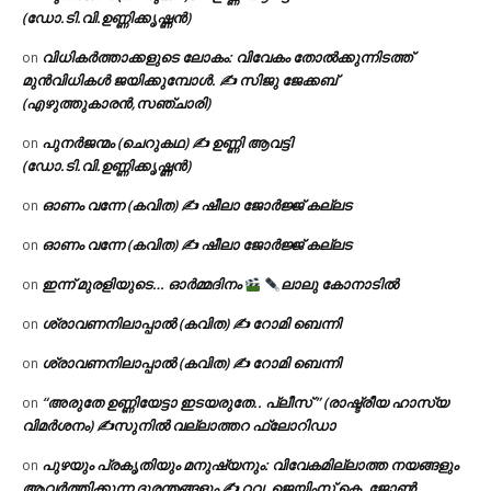
(ഡോ.ടി.വി.ഉണ്ണിക്കൃഷ്ണൻ)
വിധികർത്താക്കളുടെ ലോകം: വിവേകം തോൽക്കുന്നിടത്ത്
on
മുൻവിധികൾ ജയിക്കുമ്പോൾ. ✍️ സിജു ജേക്കബ്
(എഴുത്തുകാരൻ,സഞ്ചാരി)
പുനർജന്മം (ചെറുകഥ) ✍ ഉണ്ണി ആവട്ടി
on
(ഡോ.ടി.വി.ഉണ്ണിക്കൃഷ്ണൻ)
ഓണം വന്നേ (കവിത) ✍ ഷീലാ ജോർജ്ജ് കല്ലട
on
ഓണം വന്നേ (കവിത) ✍ ഷീലാ ജോർജ്ജ് കല്ലട
on
ഇന്ന് മുരളിയുടെ… ഓർമ്മദിനം
ലാലു കോനാടിൽ
on
ശ്രാവണനിലാപ്പാൽ (കവിത) ✍ റോമി ബെന്നി
on
ശ്രാവണനിലാപ്പാൽ (കവിത) ✍ റോമി ബെന്നി
on
“അരുതേ ഉണ്ണിയേട്ടാ ഇടയരുതേ.. പ്ലീസ് ” (രാഷ്ട്രീയ ഹാസ്യ
on
വിമർശനം) ✍സുനിൽ വല്ലാത്തറ ഫ്ലോറിഡാ
പുഴയും പ്രകൃതിയും മനുഷ്യനും: വിവേകമില്ലാത്ത നയങ്ങളും
on
ആവർത്തിക്കുന്ന ദുരന്തങ്ങളും ✍ റവ. ജെയിംസ് കെ. ജോൺ