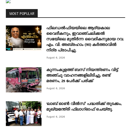
MOST POPULAR
ഫിലഡൽഫിയയിലെ ആദ്യകാല
വൈദീകനും, ഇവാഞ്ചലിക്കൽ
സഭയിലെ മുതിർന്ന വൈദികനുമായ റവ.
എം. വി. അബ്രഹാം (90) കർത്താവിൽ
നിദ്ര പ്രാപിച്ചു.
August 6, 2026
കുന്നംകുളത്ത് ബസ് നിയന്ത്രണം വിട്ട്
അഞ്ചു വാഹനങ്ങളിലിടിച്ചു; രണ്ട്
മരണം, 25 പേർക്ക് പരിക്ക്
August 6, 2026
‘ലാബ് ഓൺ വീൽസ്’ പദ്ധതിക്ക് തുടക്കം;
മുഖ്യമന്ത്രി ഫ്ലാഗ്ഓഫ് ചെയ്തു.
August 6, 2026