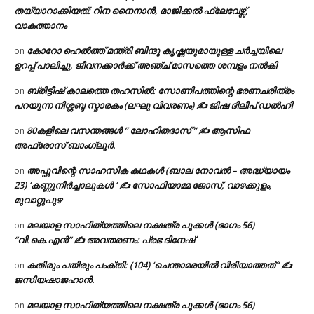
തയ്യാറാക്കിയത്: റീന നൈനാൻ, മാജിക്കൽ ഫ്ലേവേഴ്സ്,
വാകത്താനം
കോറോ ഹെൽത്ത് മന്ത്രി ബിന്ദു കൃഷ്ണയുമായുള്ള ചർച്ചയിലെ
on
ഉറപ്പ് പാലിച്ചു, ജീവനക്കാർക്ക് അഞ്ച് മാസത്തെ ശമ്പളം നൽകി
ബ്രിട്ടീഷ് കാലത്തെ തഹസിൽ: സോണിപത്തിന്റെ ഭരണചരിത്രം
on
പറയുന്ന നിശ്ശബ്ദ സ്മാരകം (ലഘു വിവരണം) ✍ ജിഷ ദിലീപ് ഡൽഹി
80കളിലെ വസന്തങ്ങൾ ” ലോഹിതദാസ് ” ✍ ആസിഫ
on
അഫ്രോസ് ബാംഗ്ലൂർ.
അപ്പുവിന്റെ സാഹസിക കഥകൾ (ബാല നോവൽ – അദ്ധ്യായം
on
23) ‘കണ്ണുനീർച്ചാലുകൾ ‘ ✍ സോഫിയാമ്മ ജോസ്, വാഴക്കുളം,
മുവാറ്റുപുഴ
മലയാള സാഹിത്യത്തിലെ നക്ഷത്ര പൂക്കൾ (ഭാഗം 56)
on
“വി.കെ.എൻ” ✍ അവതരണം: പ്രഭ ദിനേഷ്
കതിരും പതിരും പംക്തി: (104) ‘ചെന്താമരയിൽ വിരിയാത്തത് ‘ ✍
on
ജസിയഷാജഹാൻ.
മലയാള സാഹിത്യത്തിലെ നക്ഷത്ര പൂക്കൾ (ഭാഗം 56)
on