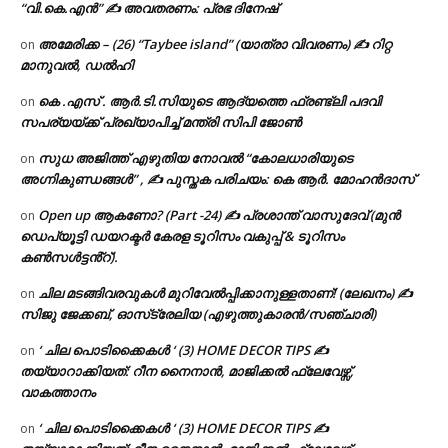
“വി.കെ.എൻ” ✍ അവതരണം: പ്രഭ ദിനേഷ്
അമേരിക്ക – (26) “Taybee island” (യാത്രാ വിവരണം) ✍ റിറ്റ
on
മാനുവൽ, ഡൽഹി
കെ .എസ് . ആർ.ടി.സിയുടെ ആദ്യത്തെ ഫ്രണ്ട്ലി പദവി
on
സപര്യയ്ക്ക് പ്രഖ്യാപിച്ച് മന്ത്രി സിപി ജോൺ
സുധ അജിത്ത് എഴുതിയ നോവൽ “കോലധാരിയുടെ
on
അഗ്നികുണ്ഡങ്ങള്‍” , ✍ പുസ്തക പരിചയം: കെ ആർ. മോഹൻദാസ്
Open up ആകണോ? (Part -24) ✍ പ്രശാന്ത് വാസുദേവ് (മുൻ
on
ഡെപ്യൂട്ടി ഡയറക്ടർ കേരള ടൂറിസം വകുപ്പ് & ടൂറിസം
കൺസൾട്ടൻ്റ്).
ചില മടങ്ങിവരവുകൾ മുറിവേൽപ്പിക്കാനുള്ളതാണ്! (ലേഖനം) ✍️
on
സിജു ജേക്കബ്, ഓസ്‌ട്രേലിയ (എഴുത്തുകാരൻ/സഞ്ചാരി)
‘ ചില പൊടിക്കൈകൾ ‘ (3) HOME DECOR TIPS ✍
on
തയ്യാറാക്കിയത്: റീന നൈനാൻ, മാജിക്കൽ ഫ്ലേവേഴ്സ്,
വാകത്താനം
‘ ചില പൊടിക്കൈകൾ ‘ (3) HOME DECOR TIPS ✍
on