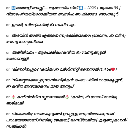
മലയാളി മനസ്സ് — ആരോഗ്യ വീഥി
– 2026 | ജൂലൈ 30 |
on
വ്യാഴം ✍
തയ്യാറാക്കിയത്: ആസിഫ അഫ്രോസ്, ബാംഗ്ലൂർ
ഇവൾ, സീത (കവിത) ✍ സഹീറ എം
on
ട്രെയിൻ യാത്ര എങ്ങനെ സുരക്ഷിതമാക്കാം (ലേഖനം) ✍ ബിന്ദു
on
വേണു ചോറ്റാനിക്കര
അതിജീവനം – ആപേക്ഷികം (കവിത) ✍ വേണുക്കുട്ടൻ
on
ചേരാവെള്ളി
‘കിണറിനപ്പുറം’ (കവിത) ✍ വർഗീസ് റ്റി നൈനാൻ (Dil Se
)
on
‘നിശബ്ദമാക്കപ്പെടുന്ന നിലവിളികൾ’ രചന: പ്രീതി രാധാകൃഷ്ണൻ.
on
✍ കവിത അവലോകനം: മായ അനൂപ്
കാർഗിൽദിന സ്മരണഞ്ജലി
(കവിത) ✍ ബേബി മാത്യു
on
അടിമാലി
വിജയമല്ല; നമ്മെ കൂടുതൽ ഉറപ്പുള്ള മനുഷ്യരാക്കുന്നത്
on
പരാജയങ്ങളാണ് ✍️സിജു ജേക്കബ്, ഓസ്‌ട്രേലിയ (എഴുത്തുകാരൻ/
സഞ്ചാരി)