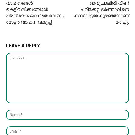
വാഹനങ്ങൾ
ഓവുചാലില്‍ വീണ്
കെട്ടിവലിക്കുമ്പോൾ
പരിക്കേറ്റ ഭര്‍ത്താവിനെ
പ്രത്യേക ജാ​ഗ്രത വേണം;
കണ്ട് വീട്ടമ്മ കുഴഞ്ഞ് വീണ്
മോട്ടർ വാഹന വകുപ്പ്.
മരിച്ചു.
LEAVE A REPLY
Comment:
Nam
Emai