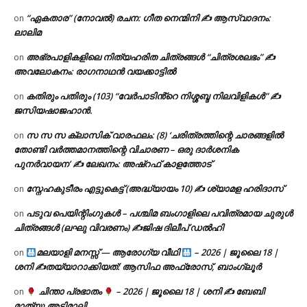
“ഏകതാര” (നോവൽ) രചന: ഗീത നെന്മിനി ✍ ആസ്വാദനം:
on
ലാലിമ
അഭ്രപാളികളിലെ നിത്യഹരിത ചിത്രങ്ങൾ “ചിത്രശലഭം” ✍
on
അവലോകനം: രാഗനാഥൻ വയക്കാട്ടിൽ
കതിരും പതിരും (103) “വേർപാടിൻ്റെ നിശ്ശബ്ദ നിലവിളികൾ” ✍
on
ജസിയഷാജഹാൻ.
സ സ സ ക്ലാസിക് വാരഫലം: (8) ‘ചരിത്രത്തിന്റെ ചാരങ്ങളിൽ
on
തോണ്ടി വർത്തമാനത്തിന്റെ വിചാരണ – ഒരു ദാർശനിക
പുനർവായന’ ✍ ലേഖനം: അഷ്റഫ് കാളത്തോട്
സ്നേഹകുടീരം എട്ടുകെട്ട് (അദ്ധ്യായം 10) ✍ ശ്യാമള ഹരിദാസ്
on
പടുവ പെയിന്റിംഗുകൾ – പശ്ചിമ ബംഗാളിലെ പവിത്രമായ ചുരുൾ
on
ചിത്രങ്ങൾ (ലഘു വിവരണം) ✍ജിഷ ദിലീപ് ഡൽഹി
മലയാളി മനസ്സ് — ആരോഗ്യ വീഥി
– 2026 | ജൂലൈ 18 |
on
ശനി ✍
തയ്യാറാക്കിയത്: ആസിഫ അഫ്രോസ്, ബാംഗ്ലൂർ
ചിന്താ പ്രഭാതം
– 2026 | ജൂലൈ 18 | ശനി ✍
ബേബി
on
മാത്യു അടിമാലി