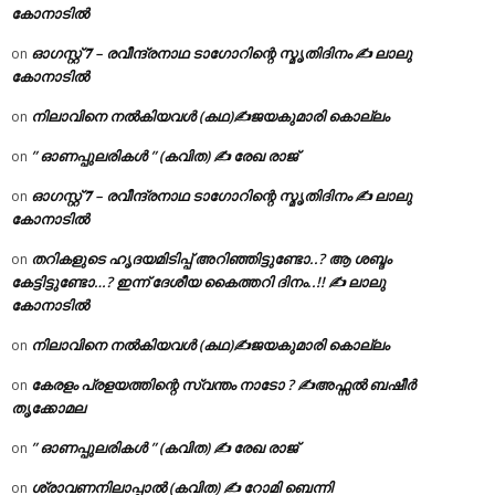
കോനാടിൽ
ഓഗസ്റ്റ് 𝟕 – രവീന്ദ്രനാഥ ടാഗോറിന്റെ സ്മൃതിദിനം ✍ ലാലു
on
കോനാടിൽ
നിലാവിനെ നൽകിയവൾ (കഥ)✍ജയകുമാരി കൊല്ലം
on
” ഓണപ്പുലരികൾ ” (കവിത) ✍ രേഖ രാജ്
on
ഓഗസ്റ്റ് 𝟕 – രവീന്ദ്രനാഥ ടാഗോറിന്റെ സ്മൃതിദിനം ✍ ലാലു
on
കോനാടിൽ
തറികളുടെ ഹൃദയമിടിപ്പ് അറിഞ്ഞിട്ടുണ്ടോ..? ആ ശബ്ദം
on
കേട്ടിട്ടുണ്ടോ…? ഇന്ന് ദേശീയ കൈത്തറി ദിനം..!! ✍ ലാലു
കോനാടിൽ
നിലാവിനെ നൽകിയവൾ (കഥ)✍ജയകുമാരി കൊല്ലം
on
കേരളം പ്രളയത്തിന്റെ സ്വന്തം നാടോ ? ✍️അഫ്സൽ ബഷീർ
on
തൃക്കോമല
” ഓണപ്പുലരികൾ ” (കവിത) ✍ രേഖ രാജ്
on
ശ്രാവണനിലാപ്പാൽ (കവിത) ✍ റോമി ബെന്നി
on