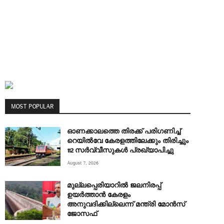
MOST POPULAR
ഓണക്കാലത്തെ തിരക്ക് പരിഗണിച്ച്
റെയിൽവേ കേരളത്തിലേക്കും തിരിച്ചും
112 സർവ്വീസുകൾ പ്രഖ്യാപിച്ചു
August 7, 2026
മുല്ലപ്പെരിയാറിൽ ജലനിരപ്പ്
ഉയർത്താൻ കേരളം
അനുവദിക്കില്ലെന്ന് മന്ത്രി മോൻസ്
ജോസഫ്