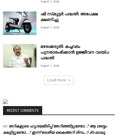
August 7, 2026
ഷി സ്‌കൂട്ടര്‍ പദ്ധതി: അപേക്ഷ
ക്ഷണിച്ചു
August 7, 2026
മഴക്കെടുതി: കച്ചവടം
പുനരാരംഭിക്കാൻ ഉജ്ജീവന വായ്പ
പദ്ധതി
August 7, 2026
Load more
RECENT COMMENTS
തറികളുടെ ഹൃദയമിടിപ്പ് അറിഞ്ഞിട്ടുണ്ടോ..? ആ ശബ്ദം
on
കേട്ടിട്ടുണ്ടോ…? ഇന്ന് ദേശീയ കൈത്തറി ദിനം..!! ✍ ലാലു