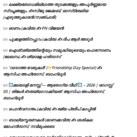
ലക്ഷ്യബോധമില്ലാത്ത തുടക്കങ്ങളും അപൂർണ്ണമായ
on
സ്വപ്നങ്ങളും. ✍️സിജു ജേക്കബ്, ഓസ്‌ട്രേലിയ
(എഴുത്തുകാരൻ/സഞ്ചാരി)
ഓണം (കവിത) ✍ PN വിജയൻ
on
പൂക്കളത്തിനപ്പുറം (കവിത) ✍ ദീപ ആർ അടൂർ
on
ഐശ്വര്യത്തിന്റെയും സമൃദ്ധിയുടെയും പൊന്നോണം
on
(ലേഖനം) ✍ ശ്യാമള ഹരിദാസ്
‘വാടാത്ത വേരുകൾ’ (
Friendship Day Special) ✍
on
ആസിഫ അഫ്രോസ്, ബാംഗ്ലൂർ.
മലയാളി മനസ്സ് — ആരോഗ്യ വീഥി
– 2026 | ഓഗസ്റ്റ്
on
03 | തിങ്കൾ ✍
തയ്യാറാക്കിയത്: ആസിഫ അഫ്രോസ്,
ബാംഗ്ലൂർ
പൊൻവസന്തം (കവിത) ✍ രമ്യ പ്രദീപ് കാപ്പിൽ
on
ബാല്യസ്മരണകൾ (ഓണക്കവിത) ✍ ശശികല
on
മോഹൻദാസ്, നവിമുംബൈ