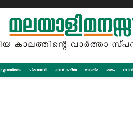
ട്ടുവാർത്ത
പ്രവാസി
കഥ/കവിത
യാത്ര
മതം
സിന