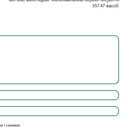
357.47 കോടി.
Name:*
Email:*
me I comment.