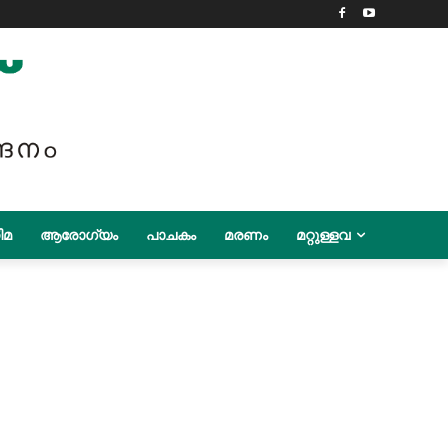
ിമ
ആരോഗ്യം
പാചകം
മരണം
മറ്റുള്ളവ