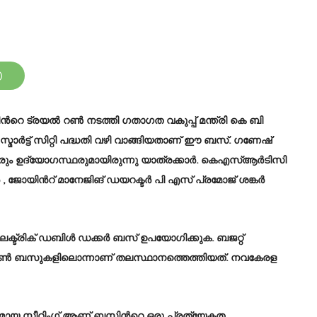
‍റെ ട്രയൽ റണ്‍ നടത്തി ഗതാഗത വകുപ്പ് മന്ത്രി കെ ബി
ാർട്ട് സിറ്റി പദ്ധതി വഴി വാങ്ങിയതാണ് ഈ ബസ്. ഗണേഷ്
ം ഉദ്യോഗസ്ഥരുമായിരുന്നു യാത്രക്കാർ. കെഎസ്ആർടിസി
 ജോയിൻറ് മാനേജിങ് ഡയറക്ടർ പി എസ് പ്രമോജ് ശങ്കർ
ട്രിക് ഡബിൾ ഡക്കർ ബസ് ഉപയോഗിക്കുക. ബജറ്റ്
ഓപ്പൺ ബസുകളിലൊന്നാണ് തലസ്ഥാനത്തെത്തിയത്. നവകേരള
യ സീറ്റിംഗ് ആണ് ബസിന്‍റെ ഒരു പ്രത്യേകത.