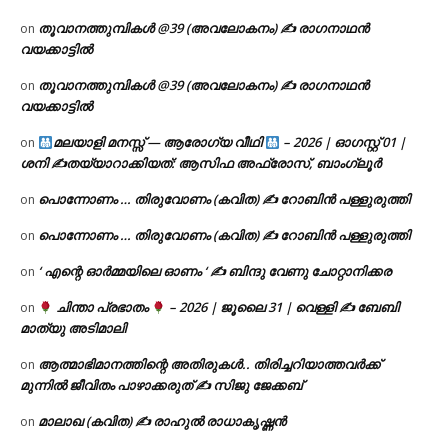
തൂവാനത്തുമ്പികൾ @39 (അവലോകനം) ✍ രാഗനാഥൻ
on
വയക്കാട്ടിൽ
തൂവാനത്തുമ്പികൾ @39 (അവലോകനം) ✍ രാഗനാഥൻ
on
വയക്കാട്ടിൽ
മലയാളി മനസ്സ് — ആരോഗ്യ വീഥി
– 2026 | ഓഗസ്റ്റ് 01 |
on
ശനി ✍
തയ്യാറാക്കിയത്: ആസിഫ അഫ്രോസ്, ബാംഗ്ലൂർ
പൊന്നോണം … തിരുവോണം (കവിത) ✍ റോബിൻ പള്ളുരുത്തി
on
പൊന്നോണം … തിരുവോണം (കവിത) ✍ റോബിൻ പള്ളുരുത്തി
on
‘ എന്റെ ഓർമ്മയിലെ ഓണം ‘ ✍ ബിന്ദു വേണു ചോറ്റാനിക്കര
on
ചിന്താ പ്രഭാതം
– 2026 | ജൂലൈ 31 | വെള്ളി ✍
ബേബി
on
മാത്യു അടിമാലി
ആത്മാഭിമാനത്തിന്റെ അതിരുകൾ.. തിരിച്ചറിയാത്തവർക്ക്
on
മുന്നിൽ ജീവിതം പാഴാക്കരുത് ✍️ സിജു ജേക്കബ്
മാലാഖ (കവിത) ✍ രാഹുൽ രാധാകൃഷ്ണൻ
on