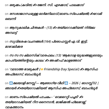
ഒരുക്കം (കവിത) ✍ രജനി. സി. എഴക്കാട്, പാലക്കാട്
on
രസരാജഗന്ധമുള്ള ഓർമനിലാവ് (ഓണം സ്‌പെഷ്യൽ) ✍റോമി
on
ബെന്നി
ആനുകാലിക ചിന്തകൾ – (13) ✍ തയ്യാറാക്കിയത്: നിർമല
on
അമ്പാട്ട്
സുവിശേഷ വചനങ്ങൾ (164) പ്രൊഫസ്സർ എ.വി. ഇട്ടി,
on
മാവേലിക്കര
സ സ സ ക്ലാസിക് വാരഫലം: (13) ‘ആഗോള യുദ്ധങ്ങളുടെയും
on
കാപട്യത്തിന്റെയും കാലം’ ✍ അഷ്റഫ് കാളത്തോട്
‘വാടാത്ത വേരുകൾ’ (
Friendship Day Special) ✍ ആസിഫ
on
അഫ്രോസ്, ബാംഗ്ലൂർ.
മലയാളി മനസ്സ് — ആരോഗ്യ വീഥി
– 2026 | ഓഗസ്റ്റ് 02 |
on
ഞായർ ✍
തയ്യാറാക്കിയത്: ആസിഫ അഫ്രോസ്, ബാംഗ്ലൂർ
ഓണം സ്പെഷ്യൽ പാചകം – ‘ വെറൈറ്റി പച്ചടി’ ✍
on
തയ്യാറാക്കിയത്: റീന നൈനാൻ, മാജിക്കൽ ഫ്ലേവേഴ്സ്,
വാകത്താനം