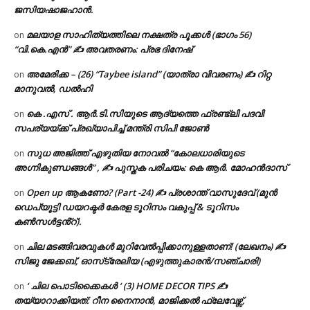
ജസിയഷാജഹാൻ.
മലയാള സാഹിത്യത്തിലെ നക്ഷത്ര പൂക്കൾ (ഭാഗം 56)
on
“വി.കെ.എൻ” ✍ അവതരണം: പ്രഭ ദിനേഷ്
അമേരിക്ക – (26) “Taybee island” (യാത്രാ വിവരണം) ✍ റിറ്റ
on
മാനുവൽ, ഡൽഹി
കെ .എസ് . ആർ.ടി.സിയുടെ ആദ്യത്തെ ഫ്രണ്ട്ലി പദവി
on
സപര്യയ്ക്ക് പ്രഖ്യാപിച്ച് മന്ത്രി സിപി ജോൺ
സുധ അജിത്ത് എഴുതിയ നോവൽ “കോലധാരിയുടെ
on
അഗ്നികുണ്ഡങ്ങള്‍” , ✍ പുസ്തക പരിചയം: കെ ആർ. മോഹൻദാസ്
Open up ആകണോ? (Part -24) ✍ പ്രശാന്ത് വാസുദേവ് (മുൻ
on
ഡെപ്യൂട്ടി ഡയറക്ടർ കേരള ടൂറിസം വകുപ്പ് & ടൂറിസം
കൺസൾട്ടൻ്റ്).
ചില മടങ്ങിവരവുകൾ മുറിവേൽപ്പിക്കാനുള്ളതാണ്! (ലേഖനം) ✍️
on
സിജു ജേക്കബ്, ഓസ്‌ട്രേലിയ (എഴുത്തുകാരൻ/സഞ്ചാരി)
‘ ചില പൊടിക്കൈകൾ ‘ (3) HOME DECOR TIPS ✍
on
തയ്യാറാക്കിയത്: റീന നൈനാൻ, മാജിക്കൽ ഫ്ലേവേഴ്സ്,