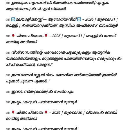
ഉമ്മയുടെ നുണകൾ ജീവിതത്തിലെ സത്യങ്ങൾ (പുസ്തക
on
ആസ്വാദനം) ✍ പി എൻ വിജയൻ
മലയാളി മനസ്സ് — ആരോഗ്യ വീഥി
– 2026 | ജൂലൈ 31 |
on
വെള്ളി | ✍
തയ്യാറാക്കിയത്: ആസിഫ അഫ്രോസ്, ബാംഗ്ലൂർ
ചിന്താ പ്രഭാതം
– 2026 | ജൂലൈ 31 | വെള്ളി ✍
ബേബി
on
മാത്യു അടിമാലി
വിശ്വാസത്തിന്റെ പരമ്പരാഗത ചട്ടക്കൂടുകളും ആധുനിക
on
യാഥാർത്ഥ്യങ്ങളും: മാറ്റങ്ങളുടെ പാതയിൽ സഭയും സമൂഹവും ✍
പി പി ചെറിയാൻ, ഡാളസ്
ഇന്ന് ഭരതൻ സ്മൃതി ദിനം. ഭരതൻ്റെ ഓർമ്മയ്ക്കായി ‘ഇത്തിരി
on
പൂക്കൾ ചുവന്ന പൂക്കൾ..’
ഇവൾ, സീത (കവിത) ✍ സഹീറ എം
on
ഇഷ്ടം. (കഥ) ✍ ചന്ദ്രശേഖരൻ മുണ്ടൂർ
on
ചിന്താ പ്രഭാതം
– 2026 | ജൂലൈ 30 | വ്യാഴം ✍
ബേബി
on
മാത്യു അടിമാലി
ഇഷ്ടം. (കഥ) ✍ ചന്ദ്രശേഖരൻ മുണ്ടൂർ
on