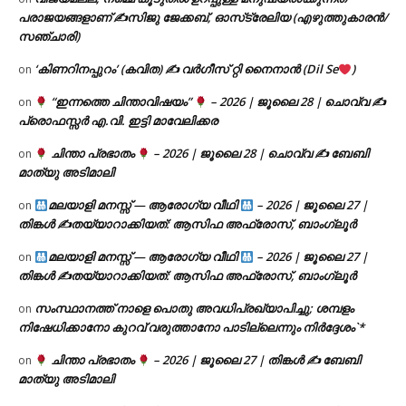
പരാജയങ്ങളാണ് ✍️സിജു ജേക്കബ്, ഓസ്‌ട്രേലിയ (എഴുത്തുകാരൻ/
സഞ്ചാരി)
‘കിണറിനപ്പുറം’ (കവിത) ✍ വർഗീസ് റ്റി നൈനാൻ (Dil Se
)
on
“ഇന്നത്തെ ചിന്താവിഷയം”
– 2026 | ജൂലൈ 28 | ചൊവ്വ ✍
on
പ്രൊഫസ്സർ എ.വി. ഇട്ടി മാവേലിക്കര
ചിന്താ പ്രഭാതം
– 2026 | ജൂലൈ 28 | ചൊവ്വ ✍
ബേബി
on
മാത്യു അടിമാലി
മലയാളി മനസ്സ് — ആരോഗ്യ വീഥി
– 2026 | ജൂലൈ 27 |
on
തിങ്കൾ ✍
തയ്യാറാക്കിയത്: ആസിഫ അഫ്രോസ്, ബാംഗ്ലൂർ
മലയാളി മനസ്സ് — ആരോഗ്യ വീഥി
– 2026 | ജൂലൈ 27 |
on
തിങ്കൾ ✍
തയ്യാറാക്കിയത്: ആസിഫ അഫ്രോസ്, ബാംഗ്ലൂർ
സംസ്ഥാനത്ത് നാളെ പൊതു അവധിപ്രഖ്യാപിച്ചു; ശമ്പളം
on
നിഷേധിക്കാനോ കുറവ് വരുത്താനോ പാടില്ലെന്നും നിർദ്ദേശം`*
ചിന്താ പ്രഭാതം
– 2026 | ജൂലൈ 27 | തിങ്കൾ ✍
ബേബി
on
മാത്യു അടിമാലി