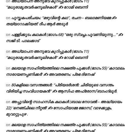
അധ്യാപന അനുഭവ കുറിപ്പുകൾ (ഭാഗം 11)
on
“മധുരാമൃതവർഷനൂലിഴകൾ” ✍ റോമി ബെന്നി
പുസ്തകപരിചയം: “മഴുവിന്റെ കഥ”, രചന – ബലാമണിയമ്മ ✍
on
തയ്യാറാക്കിയത്: ദീപ ആർ അടൂർ
പള്ളിക്കൂടം കഥകൾ (ഭാഗം 68) “ഒരു സ്വപ്നം പൂവണിയുന്നു…” ✍
on
സജി ടി. പാലക്കാട്
അധ്യാപന അനുഭവ കുറിപ്പുകൾ (ഭാഗം 11)
on
“മധുരാമൃതവർഷനൂലിഴകൾ” ✍ റോമി ബെന്നി
മലയാള സാഹിത്യത്തിലെ നക്ഷത്ര പൂക്കൾ (ഭാഗം 55) ‘കാവാലം
on
നാരായണപ്പണിക്കർ’ ✍ അവതരണം: പ്രഭ ദിനേഷ്
80കളിലെ വസന്തങ്ങൾ: “പ്രിയദർശൻ: ചിരിയുടെ വസന്തം
on
വിരിയിച്ച സംവിധായകൻ” ✍ ആസിഫ അഫ്രോസ് ബാംഗ്ലൂർ.
അപ്പുവിന്റെ സാഹസിക കഥകൾ (ബാല നോവൽ – അദ്ധ്യായം
on
22) ‘നെഞ്ചിലെ നീറ്റൽ’ ✍ സോഫിയാമ്മ ജോസ്, വാഴക്കുളം,
മുവാറ്റുപുഴ .
മലയാള സാഹിത്യത്തിലെ നക്ഷത്ര പൂക്കൾ (ഭാഗം 55) ‘കാവാലം
on
നാരായണപ്പണിക്കർ’ ✍ അവതരണം: പ്രഭ ദിനേഷ്