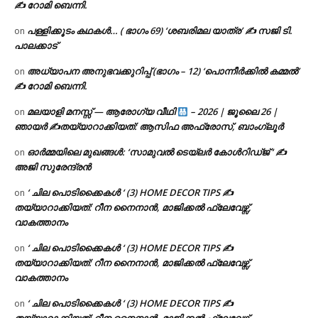
✍ റോമി ബെന്നി.
പള്ളിക്കൂടം കഥകൾ… ( ഭാഗം 69) ‘ശബരിമല യാത്ര’ ✍ സജി ടി.
on
പാലക്കാട്
അധ്യാപന അനുഭവക്കുറിപ്പ് (ഭാഗം – 12) ‘പൊന്നീർക്കിൽ കമ്മൽ’
on
✍ റോമി ബെന്നി.
മലയാളി മനസ്സ് — ആരോഗ്യ വീഥി
– 2026 | ജൂലൈ 26 |
on
ഞായർ ✍
തയ്യാറാക്കിയത്: ആസിഫ അഫ്രോസ്, ബാംഗ്ലൂർ
ഓർമ്മയിലെ മുഖങ്ങൾ: ‘സാമുവൽ ടെയ്ലർ കോൾറിഡ്ജ് ‘ ✍
on
അജി സുരേന്ദ്രൻ
‘ ചില പൊടിക്കൈകൾ ‘ (3) HOME DECOR TIPS ✍
on
തയ്യാറാക്കിയത്: റീന നൈനാൻ, മാജിക്കൽ ഫ്ലേവേഴ്സ്,
വാകത്താനം
‘ ചില പൊടിക്കൈകൾ ‘ (3) HOME DECOR TIPS ✍
on
തയ്യാറാക്കിയത്: റീന നൈനാൻ, മാജിക്കൽ ഫ്ലേവേഴ്സ്,
വാകത്താനം
‘ ചില പൊടിക്കൈകൾ ‘ (3) HOME DECOR TIPS ✍
on