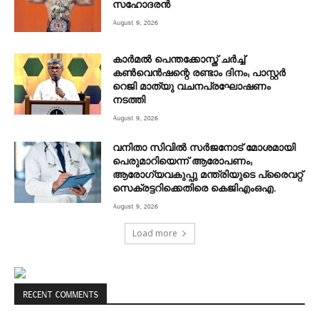
സഹോദരൻ
August 9, 2026
കാർമൽ പെന്തക്കോസ്ത് ചർച്ച്
കൺവെൻഷന്റെ രണ്ടാം ദിനം; പാസ്റ്റർ
റെജി മാത്യു വചനപ്രഘോഷണം
നടത്തി
August 9, 2026
വനിതാ സിവിൽ സർജനോട് മോശമായി
പെരുമാറിയെന്ന് ആരോപണം;
ആരോഗ്യവകുപ്പു മന്ത്രിയുടെ പ്രൈവറ്റ്
സെക്രട്ടറിക്കെതിരെ കെജിഎംഒഎ.
August 9, 2026
Load more
RECENT COMMENTS