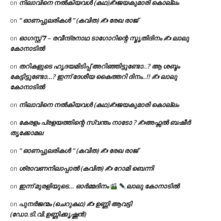
നിലാവിനെ നൽകിയവൾ (കഥ)✍ജയകുമാരി കൊല്ലം
on
” ഓണപ്പുലരികൾ ” (കവിത) ✍ രേഖ രാജ്
on
ഓഗസ്റ്റ് 𝟕 – രവീന്ദ്രനാഥ ടാഗോറിന്റെ സ്മൃതിദിനം ✍ ലാലു
on
കോനാടിൽ
തറികളുടെ ഹൃദയമിടിപ്പ് അറിഞ്ഞിട്ടുണ്ടോ..? ആ ശബ്ദം
on
കേട്ടിട്ടുണ്ടോ…? ഇന്ന് ദേശീയ കൈത്തറി ദിനം..!! ✍ ലാലു
കോനാടിൽ
നിലാവിനെ നൽകിയവൾ (കഥ)✍ജയകുമാരി കൊല്ലം
on
കേരളം പ്രളയത്തിന്റെ സ്വന്തം നാടോ ? ✍️അഫ്സൽ ബഷീർ
on
തൃക്കോമല
” ഓണപ്പുലരികൾ ” (കവിത) ✍ രേഖ രാജ്
on
ശ്രാവണനിലാപ്പാൽ (കവിത) ✍ റോമി ബെന്നി
on
ഇന്ന് മുരളിയുടെ… ഓർമ്മദിനം
ലാലു കോനാടിൽ
on
പുനർജന്മം (ചെറുകഥ) ✍ ഉണ്ണി ആവട്ടി
on
(ഡോ.ടി.വി.ഉണ്ണിക്കൃഷ്ണൻ)