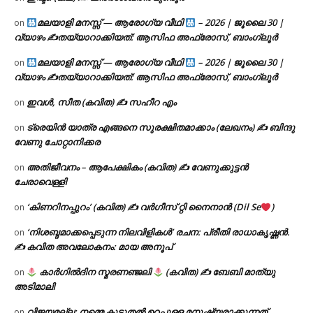
മലയാളി മനസ്സ് — ആരോഗ്യ വീഥി
– 2026 | ജൂലൈ 30 |
on
വ്യാഴം ✍
തയ്യാറാക്കിയത്: ആസിഫ അഫ്രോസ്, ബാംഗ്ലൂർ
മലയാളി മനസ്സ് — ആരോഗ്യ വീഥി
– 2026 | ജൂലൈ 30 |
on
വ്യാഴം ✍
തയ്യാറാക്കിയത്: ആസിഫ അഫ്രോസ്, ബാംഗ്ലൂർ
ഇവൾ, സീത (കവിത) ✍ സഹീറ എം
on
ട്രെയിൻ യാത്ര എങ്ങനെ സുരക്ഷിതമാക്കാം (ലേഖനം) ✍ ബിന്ദു
on
വേണു ചോറ്റാനിക്കര
അതിജീവനം – ആപേക്ഷികം (കവിത) ✍ വേണുക്കുട്ടൻ
on
ചേരാവെള്ളി
‘കിണറിനപ്പുറം’ (കവിത) ✍ വർഗീസ് റ്റി നൈനാൻ (Dil Se
)
on
‘നിശബ്ദമാക്കപ്പെടുന്ന നിലവിളികൾ’ രചന: പ്രീതി രാധാകൃഷ്ണൻ.
on
✍ കവിത അവലോകനം: മായ അനൂപ്
കാർഗിൽദിന സ്മരണഞ്ജലി
(കവിത) ✍ ബേബി മാത്യു
on
അടിമാലി
വിജയമല്ല; നമ്മെ കൂടുതൽ ഉറപ്പുള്ള മനുഷ്യരാക്കുന്നത്
on