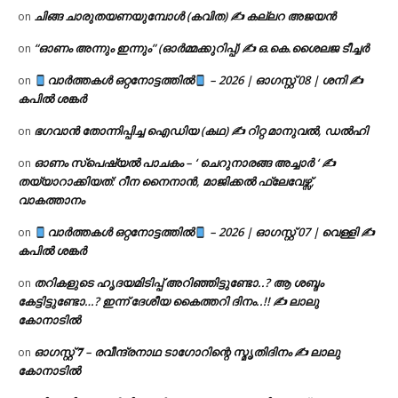
ചിങ്ങ ചാരുതയണയുമ്പോൾ (കവിത) ✍ കല്ലറ അജയൻ
on
“ഓണം അന്നും ഇന്നും” (ഓർമ്മക്കുറിപ്പ്) ✍ ഒ.കെ.ശൈലജ ടീച്ചർ
on
വാർത്തകൾ ഒറ്റനോട്ടത്തിൽ
– 2026 | ഓഗസ്റ്റ് 08 | ശനി ✍
on
കപിൽ ശങ്കർ
ഭഗവാൻ തോന്നിപ്പിച്ച ഐഡിയ (കഥ) ✍ റിറ്റ മാനുവൽ, ഡൽഹി
on
ഓണം സ്പെഷ്യൽ പാചകം – ‘ ചെറുനാരങ്ങ അച്ചാർ ‘ ✍
on
തയ്യാറാക്കിയത്: റീന നൈനാൻ, മാജിക്കൽ ഫ്ലേവേഴ്സ്,
വാകത്താനം
വാർത്തകൾ ഒറ്റനോട്ടത്തിൽ
– 2026 | ഓഗസ്റ്റ് 07 | വെള്ളി ✍
on
കപിൽ ശങ്കർ
തറികളുടെ ഹൃദയമിടിപ്പ് അറിഞ്ഞിട്ടുണ്ടോ..? ആ ശബ്ദം
on
കേട്ടിട്ടുണ്ടോ…? ഇന്ന് ദേശീയ കൈത്തറി ദിനം..!! ✍ ലാലു
കോനാടിൽ
ഓഗസ്റ്റ് 𝟕 – രവീന്ദ്രനാഥ ടാഗോറിന്റെ സ്മൃതിദിനം ✍ ലാലു
on
കോനാടിൽ