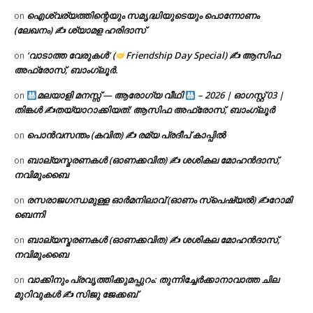
ഐശ്വര്യത്തിന്റെയും സമൃദ്ധിയുടെയും പൊന്നോണം
on
(ലേഖനം) ✍ ശ്യാമള ഹരിദാസ്
‘വാടാത്ത വേരുകൾ’ (
Friendship Day Special) ✍ ആസിഫ
on
അഫ്രോസ്, ബാംഗ്ലൂർ.
മലയാളി മനസ്സ് — ആരോഗ്യ വീഥി
– 2026 | ഓഗസ്റ്റ് 03 |
on
തിങ്കൾ ✍
തയ്യാറാക്കിയത്: ആസിഫ അഫ്രോസ്, ബാംഗ്ലൂർ
പൊൻവസന്തം (കവിത) ✍ രമ്യ പ്രദീപ് കാപ്പിൽ
on
ബാല്യസ്മരണകൾ (ഓണക്കവിത) ✍ ശശികല മോഹൻദാസ്,
on
നവിമുംബൈ
രസരാജഗന്ധമുള്ള ഓർമനിലാവ് (ഓണം സ്‌പെഷ്യൽ) ✍റോമി
on
ബെന്നി
ബാല്യസ്മരണകൾ (ഓണക്കവിത) ✍ ശശികല മോഹൻദാസ്,
on
നവിമുംബൈ
വാക്കിനും പ്രവൃത്തിക്കുമപ്പുറം: തുന്നിച്ചേർക്കാനാവാത്ത ചില
on
മുറിവുകൾ ✍️ സിജു ജേക്കബ്