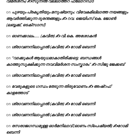
വിമർശനം) ✍സുനിൽ വല്ലാത്തറ ഫ്ലോറിഡാ
പുഴയും പ്രകൃതിയും മനുഷ്യനും: വിവേകമില്ലാത്ത നയങ്ങളും
on
ആവർത്തിക്കുന്ന ദുരന്തങ്ങളും ✍ റവ. ജെയിംസ് കെ. ജോൺ
(ലബ്ബക്ക്, ടെക്സാസ്)
ഓണക്കാലം….. (കവിത) ✍ വി.കെ. അശോകൻ
on
ശ്രാവണനിലാപ്പാൽ (കവിത) ✍ റോമി ബെന്നി
on
“വാക്കുകൾ ആയുധമാകാതിരിക്കട്ടെ: ബന്ധങ്ങൾ
on
കാത്തുസൂക്ഷിക്കുന്ന നവവിമർശന സംസ്കാരം” ✍️ സിജു ജേക്കബ്
ശ്രാവണനിലാപ്പാൽ (കവിത) ✍ റോമി ബെന്നി
on
വേരുകളുടെ ഗന്ധം തേടുന്ന തിരുവോണം ✍ അഷ്റഫ്
on
കാളത്തോട്
ശ്രാവണനിലാപ്പാൽ (കവിത) ✍ റോമി ബെന്നി
on
ശ്രാവണനിലാപ്പാൽ (കവിത) ✍ റോമി ബെന്നി
on
രസരാജഗന്ധമുള്ള ഓർമനിലാവ് (ഓണം സ്‌പെഷ്യൽ) ✍റോമി
on
ബെന്നി