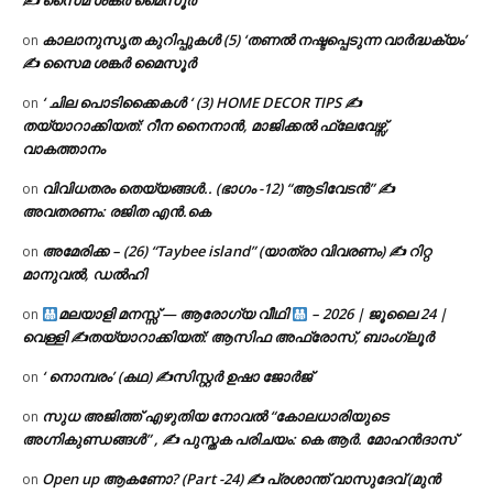
✍ സൈമ ശങ്കർ മൈസൂർ
കാലാനുസൃത കുറിപ്പുകൾ (5) ‘തണൽ നഷ്ടപ്പെടുന്ന വാർദ്ധക്യം’
on
✍ സൈമ ശങ്കർ മൈസൂർ
‘ ചില പൊടിക്കൈകൾ ‘ (3) HOME DECOR TIPS ✍
on
തയ്യാറാക്കിയത്: റീന നൈനാൻ, മാജിക്കൽ ഫ്ലേവേഴ്സ്,
വാകത്താനം
വിവിധതരം തെയ്യങ്ങൾ.. (ഭാഗം -12) “ആടിവേടൻ” ✍
on
അവതരണം: രജിത എൻ.കെ
അമേരിക്ക – (26) “Taybee island” (യാത്രാ വിവരണം) ✍ റിറ്റ
on
മാനുവൽ, ഡൽഹി
മലയാളി മനസ്സ് — ആരോഗ്യ വീഥി
– 2026 | ജൂലൈ 24 |
on
വെള്ളി ✍
തയ്യാറാക്കിയത്: ആസിഫ അഫ്രോസ്, ബാംഗ്ലൂർ
‘ നൊമ്പരം’ (കഥ) ✍സിസ്റ്റർ ഉഷാ ജോർജ്
on
സുധ അജിത്ത് എഴുതിയ നോവൽ “കോലധാരിയുടെ
on
അഗ്നികുണ്ഡങ്ങള്‍” , ✍ പുസ്തക പരിചയം: കെ ആർ. മോഹൻദാസ്
Open up ആകണോ? (Part -24) ✍ പ്രശാന്ത് വാസുദേവ് (മുൻ
on