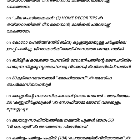
തയ്യാറാക്കിയത്: റീന നൈനാൻ, മാജിക്കൽ ഫ്ലേവേഴ്സ്,
വാകത്താനം
‘ ചില പൊടിക്കൈകൾ ‘ (3) HOME DECOR TIPS ✍
on
തയ്യാറാക്കിയത്: റീന നൈനാൻ, മാജിക്കൽ ഫ്ലേവേഴ്സ്,
വാകത്താനം
കോറോ ഹെൽത്ത് മന്ത്രി ബിന്ദു കൃഷ്ണയുമായുള്ള ചർച്ചയിലെ
on
ഉറപ്പ് പാലിച്ചു, ജീവനക്കാർക്ക് അഞ്ച് മാസത്തെ ശമ്പളം നൽകി
ബ്രിട്ടീഷ് കാലത്തെ തഹസിൽ: സോണിപത്തിന്റെ ഭരണചരിത്രം
on
പറയുന്ന നിശ്ശബ്ദ സ്മാരകം (ലഘു വിവരണം) ✍ ജിഷ ദിലീപ് ഡൽഹി
80കളിലെ വസന്തങ്ങൾ ” ലോഹിതദാസ് ” ✍ ആസിഫ
on
അഫ്രോസ് ബാംഗ്ലൂർ.
അപ്പുവിന്റെ സാഹസിക കഥകൾ (ബാല നോവൽ – അദ്ധ്യായം
on
23) ‘കണ്ണുനീർച്ചാലുകൾ ‘ ✍ സോഫിയാമ്മ ജോസ്, വാഴക്കുളം,
മുവാറ്റുപുഴ
മലയാള സാഹിത്യത്തിലെ നക്ഷത്ര പൂക്കൾ (ഭാഗം 56)
on
“വി.കെ.എൻ” ✍ അവതരണം: പ്രഭ ദിനേഷ്
കതിരും പതിരും പംക്തി: (104) ‘ചെന്താമരയിൽ വിരിയാത്തത് ‘ ✍
on