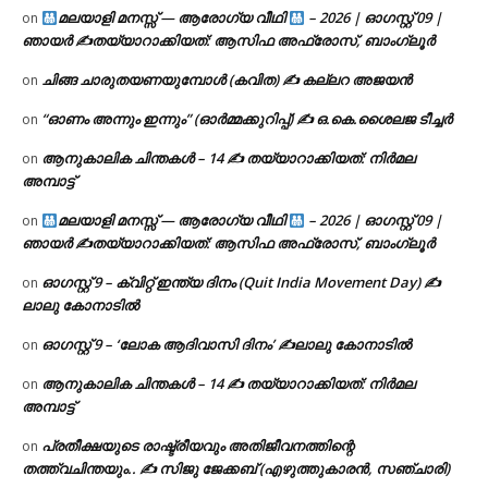
മലയാളി മനസ്സ് — ആരോഗ്യ വീഥി
– 2026 | ഓഗസ്റ്റ് 09 |
on
ഞായർ ✍
തയ്യാറാക്കിയത്: ആസിഫ അഫ്രോസ്, ബാംഗ്ലൂർ
ചിങ്ങ ചാരുതയണയുമ്പോൾ (കവിത) ✍ കല്ലറ അജയൻ
on
“ഓണം അന്നും ഇന്നും” (ഓർമ്മക്കുറിപ്പ്) ✍ ഒ.കെ.ശൈലജ ടീച്ചർ
on
ആനുകാലിക ചിന്തകൾ – 14 ✍ തയ്യാറാക്കിയത്: നിർമല
on
അമ്പാട്ട്
മലയാളി മനസ്സ് — ആരോഗ്യ വീഥി
– 2026 | ഓഗസ്റ്റ് 09 |
on
ഞായർ ✍
തയ്യാറാക്കിയത്: ആസിഫ അഫ്രോസ്, ബാംഗ്ലൂർ
ഓഗസ്റ്റ് 9 – ക്വിറ്റ് ഇന്ത്യ ദിനം (Quit India Movement Day) ✍
on
ലാലു കോനാടിൽ
ഓഗസ്റ്റ് 9 – ‘ലോക ആദിവാസി ദിനം’ ✍️ലാലു കോനാടിൽ
on
ആനുകാലിക ചിന്തകൾ – 14 ✍ തയ്യാറാക്കിയത്: നിർമല
on
അമ്പാട്ട്
പ്രതീക്ഷയുടെ രാഷ്ട്രീയവും അതിജീവനത്തിന്റെ
on
തത്ത്വചിന്തയും.. ✍️ സിജു ജേക്കബ് (എഴുത്തുകാരൻ, സഞ്ചാരി)