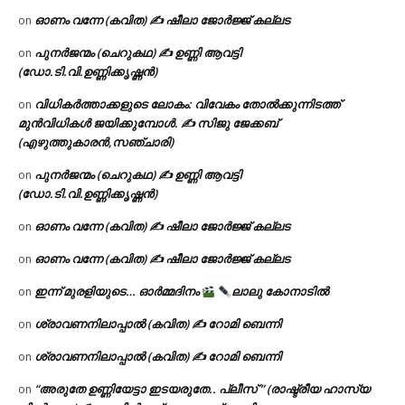
ഓണം വന്നേ (കവിത) ✍ ഷീലാ ജോർജ്ജ് കല്ലട
on
പുനർജന്മം (ചെറുകഥ) ✍ ഉണ്ണി ആവട്ടി
on
(ഡോ.ടി.വി.ഉണ്ണിക്കൃഷ്ണൻ)
വിധികർത്താക്കളുടെ ലോകം: വിവേകം തോൽക്കുന്നിടത്ത്
on
മുൻവിധികൾ ജയിക്കുമ്പോൾ. ✍️ സിജു ജേക്കബ്
(എഴുത്തുകാരൻ,സഞ്ചാരി)
പുനർജന്മം (ചെറുകഥ) ✍ ഉണ്ണി ആവട്ടി
on
(ഡോ.ടി.വി.ഉണ്ണിക്കൃഷ്ണൻ)
ഓണം വന്നേ (കവിത) ✍ ഷീലാ ജോർജ്ജ് കല്ലട
on
ഓണം വന്നേ (കവിത) ✍ ഷീലാ ജോർജ്ജ് കല്ലട
on
ഇന്ന് മുരളിയുടെ… ഓർമ്മദിനം
ലാലു കോനാടിൽ
on
ശ്രാവണനിലാപ്പാൽ (കവിത) ✍ റോമി ബെന്നി
on
ശ്രാവണനിലാപ്പാൽ (കവിത) ✍ റോമി ബെന്നി
on
“അരുതേ ഉണ്ണിയേട്ടാ ഇടയരുതേ.. പ്ലീസ് ” (രാഷ്ട്രീയ ഹാസ്യ
on