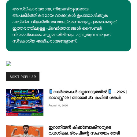
അസ്വീകാര്യമായ, നിയമവിരുദ്ധമായ,
അപകീര്‍ത്തികരമായ വാക്കുകൾ ഉപയോഗിക്കുക
പാടില്ല. വ്യക്തിഗത ആക്രമണങ്ങളും ഉണ്ടാകരുത്.
ഇത്തരത്തിലുള്ള പ്രവർത്തനങ്ങൾ സൈബർ
നിയമപ്രകാരം കുറ്റമായിരിക്കും. എഴുതുന്നവരുടെ
സ്വകാര്യ അഭിപ്രായങ്ങളാണ്.
MOST POPULAR
വാർത്തകൾ ഒറ്റനോട്ടത്തിൽ
– 2026 |
ഓഗസ്റ്റ് 09 | ഞായർ ✍
കപിൽ ശങ്കർ
August 9, 2026
ഇറാനിയൻ കിക്ക്ബോക്സറുടെ
വധശിക്ഷ: ട്രംപിന്റെ സഹായം തേടി