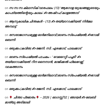
സ സ സ ക്ലാസിക് വാരഫലം: (13) ‘ആഗോള യുദ്ധങ്ങളുടെയും
on
കാപട്യത്തിന്റെയും കാലം’ ✍ അഷ്റഫ് കാളത്തോട്
ആനുകാലിക ചിന്തകൾ – (13) ✍ തയ്യാറാക്കിയത്: നിർമല
on
അമ്പാട്ട്
രസരാജഗന്ധമുള്ള ഓർമനിലാവ് (ഓണം സ്‌പെഷ്യൽ) ✍റോമി
on
ബെന്നി
ഒരുക്കം (കവിത) ✍ രജനി. സി. എഴക്കാട്, പാലക്കാട്
on
ഓണം സ്പെഷ്യൽ പാചകം – ‘ വെറൈറ്റി പച്ചടി’ ✍
on
തയ്യാറാക്കിയത്: റീന നൈനാൻ, മാജിക്കൽ ഫ്ലേവേഴ്സ്,
വാകത്താനം
രസരാജഗന്ധമുള്ള ഓർമനിലാവ് (ഓണം സ്‌പെഷ്യൽ) ✍റോമി
on
ബെന്നി
ഒരുക്കം (കവിത) ✍ രജനി. സി. എഴക്കാട്, പാലക്കാട്
on
ചിന്താ പ്രഭാതം
– 2026 | ഓഗസ്റ്റ് 02 | ഞായർ ✍
ബേബി
on
മാത്യു അടിമാലി