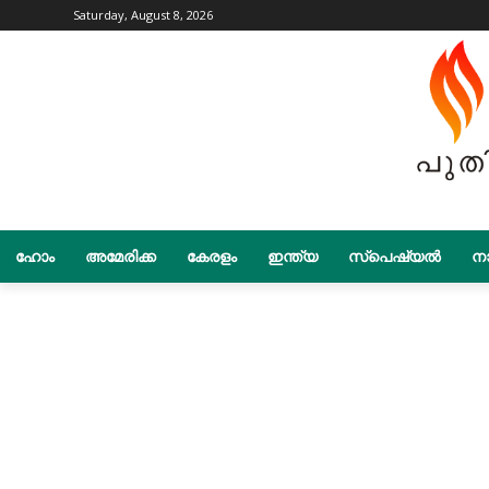
Saturday, August 8, 2026
ഹോം
അമേരിക്ക
കേരളം
ഇന്ത്യ
സ്പെഷ്യൽ
നാ