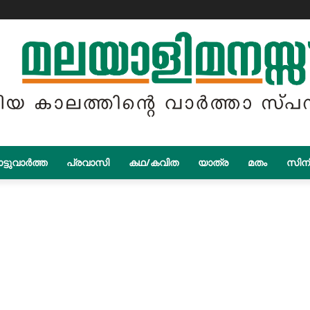
ട്ടുവാർത്ത
പ്രവാസി
കഥ/കവിത
യാത്ര
മതം
സിന