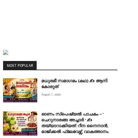
MOST POPULAR
മധുരമീ സമാഗമം (കഥ) ✍ ആനി
കോരുത്
August 7, 2026
ഓണം സ്പെഷ്യൽ പാചകം – ‘
ചെറുനാരങ്ങ അച്ചാർ ‘ ✍
തയ്യാറാക്കിയത്: റീന നൈനാൻ,
മാജിക്കൽ ഫ്ലേവേഴ്സ്, വാകത്താനം