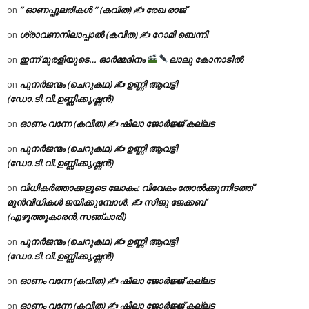
” ഓണപ്പുലരികൾ ” (കവിത) ✍ രേഖ രാജ്
on
ശ്രാവണനിലാപ്പാൽ (കവിത) ✍ റോമി ബെന്നി
on
ഇന്ന് മുരളിയുടെ… ഓർമ്മദിനം
ലാലു കോനാടിൽ
on
പുനർജന്മം (ചെറുകഥ) ✍ ഉണ്ണി ആവട്ടി
on
(ഡോ.ടി.വി.ഉണ്ണിക്കൃഷ്ണൻ)
ഓണം വന്നേ (കവിത) ✍ ഷീലാ ജോർജ്ജ് കല്ലട
on
പുനർജന്മം (ചെറുകഥ) ✍ ഉണ്ണി ആവട്ടി
on
(ഡോ.ടി.വി.ഉണ്ണിക്കൃഷ്ണൻ)
വിധികർത്താക്കളുടെ ലോകം: വിവേകം തോൽക്കുന്നിടത്ത്
on
മുൻവിധികൾ ജയിക്കുമ്പോൾ. ✍️ സിജു ജേക്കബ്
(എഴുത്തുകാരൻ,സഞ്ചാരി)
പുനർജന്മം (ചെറുകഥ) ✍ ഉണ്ണി ആവട്ടി
on
(ഡോ.ടി.വി.ഉണ്ണിക്കൃഷ്ണൻ)
ഓണം വന്നേ (കവിത) ✍ ഷീലാ ജോർജ്ജ് കല്ലട
on
ഓണം വന്നേ (കവിത) ✍ ഷീലാ ജോർജ്ജ് കല്ലട
on