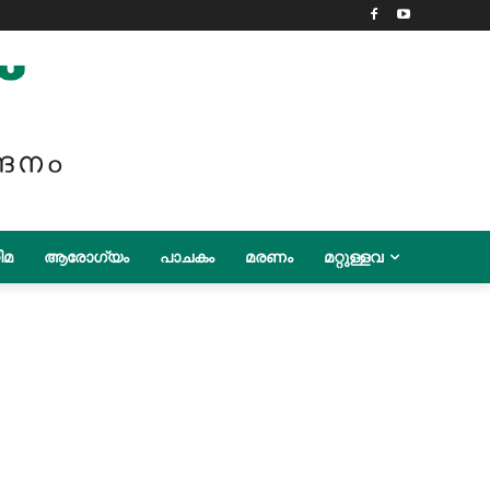
ിമ
ആരോഗ്യം
പാചകം
മരണം
മറ്റുള്ളവ