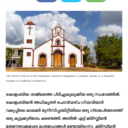
The historic Church of San Sebastian, located in Magdalena, Colombia, stands as a beautiful
example of traditional architecture.
കൊളംബിയ:
രാജ്യത്തെ പിടിച്ചുകുലുക്കിയ ഒരു സംഭവത്തിൽ,
കൊളംബിയൻ അധികൃതർ ചൊവ്വാഴ്ച ഗ്വാവിയാർ
വകുപ്പിലെ കാലമർ മുനിസിപ്പാലിറ്റിയിലെ ഒരു ഗ്രാമപ്രദേശത്ത്
ഒരു കൂട്ടക്കുഴിമാടം കണ്ടെത്തി, അതിൽ എട്ട് ക്രിസ്ത്യൻ
മതനേതാക്കളുടെ മൃതദേഹങ്ങൾ ഉണ്ടായിരുന്നു. ക്രിസ്ത്യൻ