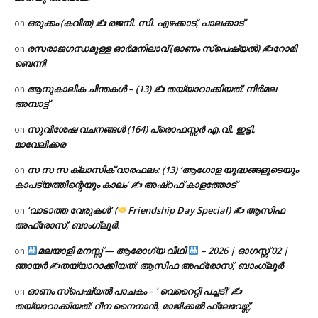
ഒരുക്കം (കവിത) ✍ രജനി. സി. എഴക്കാട്, പാലക്കാട്
on
രസരാജഗന്ധമുള്ള ഓർമനിലാവ് (ഓണം സ്‌പെഷ്യൽ) ✍റോമി
on
ബെന്നി
ആനുകാലിക ചിന്തകൾ – (13) ✍ തയ്യാറാക്കിയത്: നിർമല
on
അമ്പാട്ട്
സുവിശേഷ വചനങ്ങൾ (164) പ്രൊഫസ്സർ എ.വി. ഇട്ടി,
on
മാവേലിക്കര
സ സ സ ക്ലാസിക് വാരഫലം: (13) ‘ആഗോള യുദ്ധങ്ങളുടെയും
on
കാപട്യത്തിന്റെയും കാലം’ ✍ അഷ്റഫ് കാളത്തോട്
‘വാടാത്ത വേരുകൾ’ (
Friendship Day Special) ✍ ആസിഫ
on
അഫ്രോസ്, ബാംഗ്ലൂർ.
മലയാളി മനസ്സ് — ആരോഗ്യ വീഥി
– 2026 | ഓഗസ്റ്റ് 02 |
on
ഞായർ ✍
തയ്യാറാക്കിയത്: ആസിഫ അഫ്രോസ്, ബാംഗ്ലൂർ
ഓണം സ്പെഷ്യൽ പാചകം – ‘ വെറൈറ്റി പച്ചടി’ ✍
on
തയ്യാറാക്കിയത്: റീന നൈനാൻ, മാജിക്കൽ ഫ്ലേവേഴ്സ്,