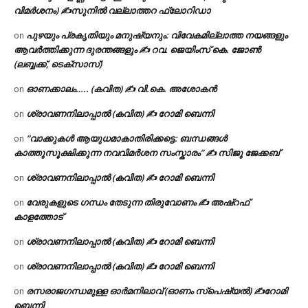
വിമർശനം) ✍സുനിൽ വല്ലാത്തറ ഫ്ലോറിഡാ
പുഴയും പ്രകൃതിയും മനുഷ്യനും: വിവേകമില്ലാത്ത നയങ്ങളും
on
ആവർത്തിക്കുന്ന ദുരന്തങ്ങളും ✍ റവ. ജെയിംസ് കെ. ജോൺ
(ലബ്ബക്ക്, ടെക്സാസ്)
ഓണക്കാലം….. (കവിത) ✍ വി.കെ. അശോകൻ
on
ശ്രാവണനിലാപ്പാൽ (കവിത) ✍ റോമി ബെന്നി
on
“വാക്കുകൾ ആയുധമാകാതിരിക്കട്ടെ: ബന്ധങ്ങൾ
on
കാത്തുസൂക്ഷിക്കുന്ന നവവിമർശന സംസ്കാരം” ✍️ സിജു ജേക്കബ്
ശ്രാവണനിലാപ്പാൽ (കവിത) ✍ റോമി ബെന്നി
on
വേരുകളുടെ ഗന്ധം തേടുന്ന തിരുവോണം ✍ അഷ്റഫ്
on
കാളത്തോട്
ശ്രാവണനിലാപ്പാൽ (കവിത) ✍ റോമി ബെന്നി
on
ശ്രാവണനിലാപ്പാൽ (കവിത) ✍ റോമി ബെന്നി
on
രസരാജഗന്ധമുള്ള ഓർമനിലാവ് (ഓണം സ്‌പെഷ്യൽ) ✍റോമി
on
ബെന്നി