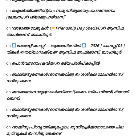
ഐശ്വര്യത്തിന്റെയും സമൃദ്ധിയുടെയും പൊന്നോണം
on
(ലേഖനം) ✍ ശ്യാമള ഹരിദാസ്
‘വാടാത്ത വേരുകൾ’ (
Friendship Day Special) ✍ ആസിഫ
on
അഫ്രോസ്, ബാംഗ്ലൂർ.
മലയാളി മനസ്സ് — ആരോഗ്യ വീഥി
– 2026 | ഓഗസ്റ്റ് 03 |
on
തിങ്കൾ ✍
തയ്യാറാക്കിയത്: ആസിഫ അഫ്രോസ്, ബാംഗ്ലൂർ
പൊൻവസന്തം (കവിത) ✍ രമ്യ പ്രദീപ് കാപ്പിൽ
on
ബാല്യസ്മരണകൾ (ഓണക്കവിത) ✍ ശശികല മോഹൻദാസ്,
on
നവിമുംബൈ
രസരാജഗന്ധമുള്ള ഓർമനിലാവ് (ഓണം സ്‌പെഷ്യൽ) ✍റോമി
on
ബെന്നി
ബാല്യസ്മരണകൾ (ഓണക്കവിത) ✍ ശശികല മോഹൻദാസ്,
on
നവിമുംബൈ
വാക്കിനും പ്രവൃത്തിക്കുമപ്പുറം: തുന്നിച്ചേർക്കാനാവാത്ത ചില
on
മുറിവുകൾ ✍️ സിജു ജേക്കബ്