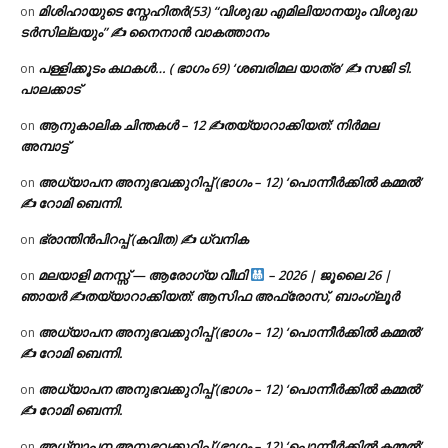
മിശിഹായുടെ സ്നേഹിതർ(53) “വിശുദ്ധ എമിലിയാനയും വിശുദ്ധ
on
ടര്‍സില്ലയും” ✍ നൈനാൻ വാകത്താനം
പള്ളിക്കൂടം കഥകൾ… ( ഭാഗം 69) ‘ശബരിമല യാത്ര’ ✍ സജി ടി.
on
പാലക്കാട്
ആനുകാലിക ചിന്തകൾ – 12 ✍തയ്യാറാക്കിയത്: നിർമല
on
അമ്പാട്ട്
അധ്യാപന അനുഭവക്കുറിപ്പ് (ഭാഗം – 12) ‘പൊന്നീർക്കിൽ കമ്മൽ’
on
✍ റോമി ബെന്നി.
ഭ്രാന്തിൻപിറപ്പ് (കവിത) ✍ ധ്വനിക
on
മലയാളി മനസ്സ് — ആരോഗ്യ വീഥി
– 2026 | ജൂലൈ 26 |
on
ഞായർ ✍
തയ്യാറാക്കിയത്: ആസിഫ അഫ്രോസ്, ബാംഗ്ലൂർ
അധ്യാപന അനുഭവക്കുറിപ്പ് (ഭാഗം – 12) ‘പൊന്നീർക്കിൽ കമ്മൽ’
on
✍ റോമി ബെന്നി.
അധ്യാപന അനുഭവക്കുറിപ്പ് (ഭാഗം – 12) ‘പൊന്നീർക്കിൽ കമ്മൽ’
on
✍ റോമി ബെന്നി.
അധ്യാപന അനുഭവക്കുറിപ്പ് (ഭാഗം – 12) ‘പൊന്നീർക്കിൽ കമ്മൽ’
on