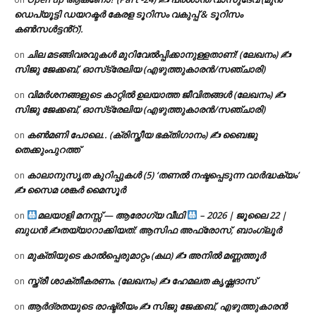
ഡെപ്യൂട്ടി ഡയറക്ടർ കേരള ടൂറിസം വകുപ്പ് & ടൂറിസം
കൺസൾട്ടൻ്റ്).
ചില മടങ്ങിവരവുകൾ മുറിവേൽപ്പിക്കാനുള്ളതാണ്! (ലേഖനം) ✍️
on
സിജു ജേക്കബ്, ഓസ്‌ട്രേലിയ (എഴുത്തുകാരൻ/സഞ്ചാരി)
വിമർശനങ്ങളുടെ കാറ്റിൽ ഉലയാത്ത ജീവിതങ്ങൾ (ലേഖനം) ✍️
on
സിജു ജേക്കബ്, ഓസ്‌ട്രേലിയ (എഴുത്തുകാരൻ/സഞ്ചാരി)
കൺമണി പോലെ.. (ക്രിസ്തീയ ഭക്തിഗാനം) ✍ ബൈജു
on
തെക്കുംപുറത്ത്
കാലാനുസൃത കുറിപ്പുകൾ (5) ‘തണൽ നഷ്ടപ്പെടുന്ന വാർദ്ധക്യം’
on
✍ സൈമ ശങ്കർ മൈസൂർ
മലയാളി മനസ്സ് — ആരോഗ്യ വീഥി
– 2026 | ജൂലൈ 22 |
on
ബുധൻ ✍
തയ്യാറാക്കിയത്: ആസിഫ അഫ്രോസ്, ബാംഗ്ലൂർ
മുക്തിയുടെ കാൽപ്പെരുമാറ്റം (കഥ) ✍ അനിൽ മണ്ണത്തൂർ
on
സ്ത്രീ ശാക്തീകരണം. (ലേഖനം) ✍ ഹേമലത കൃഷ്ണദാസ്
on
ആർദ്രതയുടെ രാഷ്ട്രീയം ✍️ സിജു ജേക്കബ്, എഴുത്തുകാരൻ
on