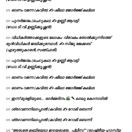
ഓണം വന്നേ (കവിത) ✍ ഷീലാ ജോർജ്ജ് കല്ലട
on
പുനർജന്മം (ചെറുകഥ) ✍ ഉണ്ണി ആവട്ടി
on
(ഡോ.ടി.വി.ഉണ്ണിക്കൃഷ്ണൻ)
വിധികർത്താക്കളുടെ ലോകം: വിവേകം തോൽക്കുന്നിടത്ത്
on
മുൻവിധികൾ ജയിക്കുമ്പോൾ. ✍️ സിജു ജേക്കബ്
(എഴുത്തുകാരൻ,സഞ്ചാരി)
പുനർജന്മം (ചെറുകഥ) ✍ ഉണ്ണി ആവട്ടി
on
(ഡോ.ടി.വി.ഉണ്ണിക്കൃഷ്ണൻ)
ഓണം വന്നേ (കവിത) ✍ ഷീലാ ജോർജ്ജ് കല്ലട
on
ഓണം വന്നേ (കവിത) ✍ ഷീലാ ജോർജ്ജ് കല്ലട
on
ഇന്ന് മുരളിയുടെ… ഓർമ്മദിനം
ലാലു കോനാടിൽ
on
ശ്രാവണനിലാപ്പാൽ (കവിത) ✍ റോമി ബെന്നി
on
ശ്രാവണനിലാപ്പാൽ (കവിത) ✍ റോമി ബെന്നി
on
“അരുതേ ഉണ്ണിയേട്ടാ ഇടയരുതേ.. പ്ലീസ് ” (രാഷ്ട്രീയ ഹാസ്യ
on