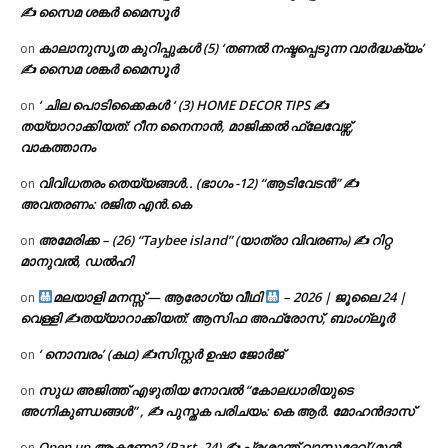
✍ സൈമ ശങ്കർ മൈസൂർ
കാലാനുസൃത കുറിപ്പുകൾ (5) ‘തണൽ നഷ്ടപ്പെടുന്ന വാർദ്ധക്യം’
on
✍ സൈമ ശങ്കർ മൈസൂർ
‘ ചില പൊടിക്കൈകൾ ‘ (3) HOME DECOR TIPS ✍
on
തയ്യാറാക്കിയത്: റീന നൈനാൻ, മാജിക്കൽ ഫ്ലേവേഴ്സ്,
വാകത്താനം
വിവിധതരം തെയ്യങ്ങൾ.. (ഭാഗം -12) “ആടിവേടൻ” ✍
on
അവതരണം: രജിത എൻ.കെ
അമേരിക്ക – (26) “Taybee island” (യാത്രാ വിവരണം) ✍ റിറ്റ
on
മാനുവൽ, ഡൽഹി
മലയാളി മനസ്സ് — ആരോഗ്യ വീഥി
– 2026 | ജൂലൈ 24 |
on
വെള്ളി ✍
തയ്യാറാക്കിയത്: ആസിഫ അഫ്രോസ്, ബാംഗ്ലൂർ
‘ നൊമ്പരം’ (കഥ) ✍സിസ്റ്റർ ഉഷാ ജോർജ്
on
സുധ അജിത്ത് എഴുതിയ നോവൽ “കോലധാരിയുടെ
on
അഗ്നികുണ്ഡങ്ങള്‍” , ✍ പുസ്തക പരിചയം: കെ ആർ. മോഹൻദാസ്
Open up ആകണോ? (Part -24) ✍ പ്രശാന്ത് വാസുദേവ് (മുൻ
on