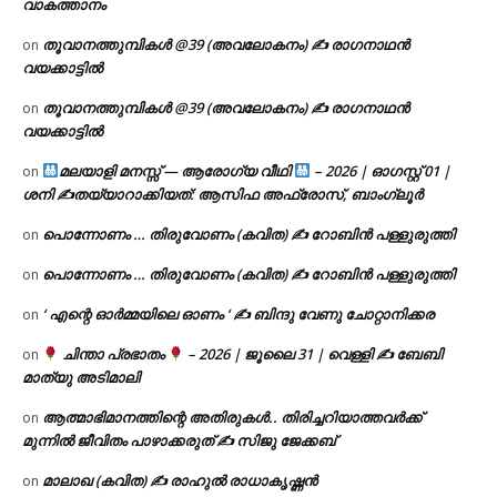
വാകത്താനം
തൂവാനത്തുമ്പികൾ @39 (അവലോകനം) ✍ രാഗനാഥൻ
on
വയക്കാട്ടിൽ
തൂവാനത്തുമ്പികൾ @39 (അവലോകനം) ✍ രാഗനാഥൻ
on
വയക്കാട്ടിൽ
മലയാളി മനസ്സ് — ആരോഗ്യ വീഥി
– 2026 | ഓഗസ്റ്റ് 01 |
on
ശനി ✍
തയ്യാറാക്കിയത്: ആസിഫ അഫ്രോസ്, ബാംഗ്ലൂർ
പൊന്നോണം … തിരുവോണം (കവിത) ✍ റോബിൻ പള്ളുരുത്തി
on
പൊന്നോണം … തിരുവോണം (കവിത) ✍ റോബിൻ പള്ളുരുത്തി
on
‘ എന്റെ ഓർമ്മയിലെ ഓണം ‘ ✍ ബിന്ദു വേണു ചോറ്റാനിക്കര
on
ചിന്താ പ്രഭാതം
– 2026 | ജൂലൈ 31 | വെള്ളി ✍
ബേബി
on
മാത്യു അടിമാലി
ആത്മാഭിമാനത്തിന്റെ അതിരുകൾ.. തിരിച്ചറിയാത്തവർക്ക്
on
മുന്നിൽ ജീവിതം പാഴാക്കരുത് ✍️ സിജു ജേക്കബ്
മാലാഖ (കവിത) ✍ രാഹുൽ രാധാകൃഷ്ണൻ
on