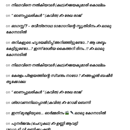
നിലാവിനെ നൽകിയവൾ (കഥ)✍ജയകുമാരി കൊല്ലം
on
” ഓണപ്പുലരികൾ ” (കവിത) ✍ രേഖ രാജ്
on
ഓഗസ്റ്റ് 𝟕 – രവീന്ദ്രനാഥ ടാഗോറിന്റെ സ്മൃതിദിനം ✍ ലാലു
on
കോനാടിൽ
തറികളുടെ ഹൃദയമിടിപ്പ് അറിഞ്ഞിട്ടുണ്ടോ..? ആ ശബ്ദം
on
കേട്ടിട്ടുണ്ടോ…? ഇന്ന് ദേശീയ കൈത്തറി ദിനം..!! ✍ ലാലു
കോനാടിൽ
നിലാവിനെ നൽകിയവൾ (കഥ)✍ജയകുമാരി കൊല്ലം
on
കേരളം പ്രളയത്തിന്റെ സ്വന്തം നാടോ ? ✍️അഫ്സൽ ബഷീർ
on
തൃക്കോമല
” ഓണപ്പുലരികൾ ” (കവിത) ✍ രേഖ രാജ്
on
ശ്രാവണനിലാപ്പാൽ (കവിത) ✍ റോമി ബെന്നി
on
ഇന്ന് മുരളിയുടെ… ഓർമ്മദിനം
ലാലു കോനാടിൽ
on
പുനർജന്മം (ചെറുകഥ) ✍ ഉണ്ണി ആവട്ടി
on
(ഡോ.ടി.വി.ഉണ്ണിക്കൃഷ്ണൻ)