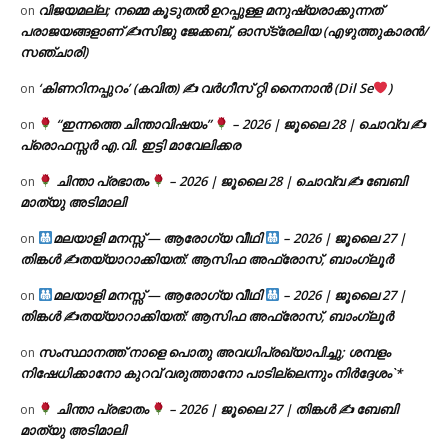
വിജയമല്ല; നമ്മെ കൂടുതൽ ഉറപ്പുള്ള മനുഷ്യരാക്കുന്നത്
on
പരാജയങ്ങളാണ് ✍️സിജു ജേക്കബ്, ഓസ്‌ട്രേലിയ (എഴുത്തുകാരൻ/
സഞ്ചാരി)
‘കിണറിനപ്പുറം’ (കവിത) ✍ വർഗീസ് റ്റി നൈനാൻ (Dil Se
)
on
“ഇന്നത്തെ ചിന്താവിഷയം”
– 2026 | ജൂലൈ 28 | ചൊവ്വ ✍
on
പ്രൊഫസ്സർ എ.വി. ഇട്ടി മാവേലിക്കര
ചിന്താ പ്രഭാതം
– 2026 | ജൂലൈ 28 | ചൊവ്വ ✍
ബേബി
on
മാത്യു അടിമാലി
മലയാളി മനസ്സ് — ആരോഗ്യ വീഥി
– 2026 | ജൂലൈ 27 |
on
തിങ്കൾ ✍
തയ്യാറാക്കിയത്: ആസിഫ അഫ്രോസ്, ബാംഗ്ലൂർ
മലയാളി മനസ്സ് — ആരോഗ്യ വീഥി
– 2026 | ജൂലൈ 27 |
on
തിങ്കൾ ✍
തയ്യാറാക്കിയത്: ആസിഫ അഫ്രോസ്, ബാംഗ്ലൂർ
സംസ്ഥാനത്ത് നാളെ പൊതു അവധിപ്രഖ്യാപിച്ചു; ശമ്പളം
on
നിഷേധിക്കാനോ കുറവ് വരുത്താനോ പാടില്ലെന്നും നിർദ്ദേശം`*
ചിന്താ പ്രഭാതം
– 2026 | ജൂലൈ 27 | തിങ്കൾ ✍
ബേബി
on
മാത്യു അടിമാലി