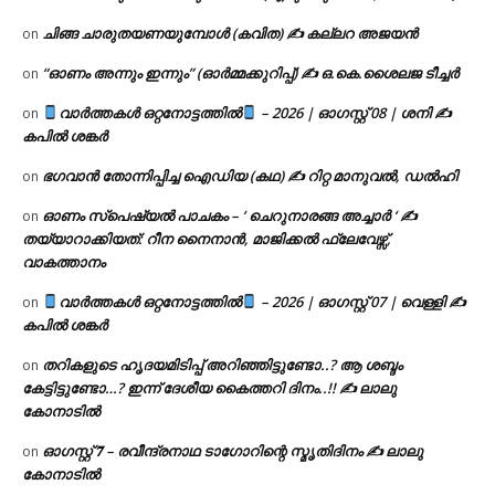
ചിങ്ങ ചാരുതയണയുമ്പോൾ (കവിത) ✍ കല്ലറ അജയൻ
on
“ഓണം അന്നും ഇന്നും” (ഓർമ്മക്കുറിപ്പ്) ✍ ഒ.കെ.ശൈലജ ടീച്ചർ
on
വാർത്തകൾ ഒറ്റനോട്ടത്തിൽ
– 2026 | ഓഗസ്റ്റ് 08 | ശനി ✍
on
കപിൽ ശങ്കർ
ഭഗവാൻ തോന്നിപ്പിച്ച ഐഡിയ (കഥ) ✍ റിറ്റ മാനുവൽ, ഡൽഹി
on
ഓണം സ്പെഷ്യൽ പാചകം – ‘ ചെറുനാരങ്ങ അച്ചാർ ‘ ✍
on
തയ്യാറാക്കിയത്: റീന നൈനാൻ, മാജിക്കൽ ഫ്ലേവേഴ്സ്,
വാകത്താനം
വാർത്തകൾ ഒറ്റനോട്ടത്തിൽ
– 2026 | ഓഗസ്റ്റ് 07 | വെള്ളി ✍
on
കപിൽ ശങ്കർ
തറികളുടെ ഹൃദയമിടിപ്പ് അറിഞ്ഞിട്ടുണ്ടോ..? ആ ശബ്ദം
on
കേട്ടിട്ടുണ്ടോ…? ഇന്ന് ദേശീയ കൈത്തറി ദിനം..!! ✍ ലാലു
കോനാടിൽ
ഓഗസ്റ്റ് 𝟕 – രവീന്ദ്രനാഥ ടാഗോറിന്റെ സ്മൃതിദിനം ✍ ലാലു
on
കോനാടിൽ