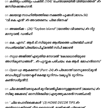
കതിരും പതിരും പംക്തി: (104) ‘ചെന്താമരയിൽ വിരിയാത്തത് ‘ ✍
on
ജസിയഷാജഹാൻ.
മലയാള സാഹിത്യത്തിലെ നക്ഷത്ര പൂക്കൾ (ഭാഗം 56)
on
“വി.കെ.എൻ” ✍ അവതരണം: പ്രഭ ദിനേഷ്
അമേരിക്ക – (26) “Taybee island” (യാത്രാ വിവരണം) ✍ റിറ്റ
on
മാനുവൽ, ഡൽഹി
കെ .എസ് . ആർ.ടി.സിയുടെ ആദ്യത്തെ ഫ്രണ്ട്ലി പദവി
on
സപര്യയ്ക്ക് പ്രഖ്യാപിച്ച് മന്ത്രി സിപി ജോൺ
സുധ അജിത്ത് എഴുതിയ നോവൽ “കോലധാരിയുടെ
on
അഗ്നികുണ്ഡങ്ങള്‍” , ✍ പുസ്തക പരിചയം: കെ ആർ. മോഹൻദാസ്
Open up ആകണോ? (Part -24) ✍ പ്രശാന്ത് വാസുദേവ് (മുൻ
on
ഡെപ്യൂട്ടി ഡയറക്ടർ കേരള ടൂറിസം വകുപ്പ് & ടൂറിസം
കൺസൾട്ടൻ്റ്).
ചില മടങ്ങിവരവുകൾ മുറിവേൽപ്പിക്കാനുള്ളതാണ്! (ലേഖനം) ✍️
on
സിജു ജേക്കബ്, ഓസ്‌ട്രേലിയ (എഴുത്തുകാരൻ/സഞ്ചാരി)
‘ ചില പൊടിക്കൈകൾ ‘ (3) HOME DECOR TIPS ✍
on
തയ്യാറാക്കിയത്: റീന നൈനാൻ, മാജിക്കൽ ഫ്ലേവേഴ്സ്,