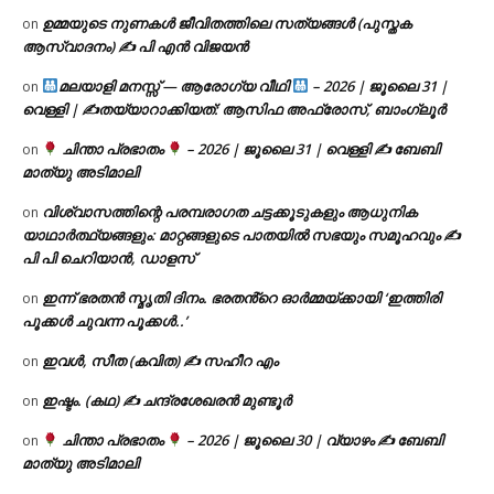
ഉമ്മയുടെ നുണകൾ ജീവിതത്തിലെ സത്യങ്ങൾ (പുസ്തക
on
ആസ്വാദനം) ✍ പി എൻ വിജയൻ
മലയാളി മനസ്സ് — ആരോഗ്യ വീഥി
– 2026 | ജൂലൈ 31 |
on
വെള്ളി | ✍
തയ്യാറാക്കിയത്: ആസിഫ അഫ്രോസ്, ബാംഗ്ലൂർ
ചിന്താ പ്രഭാതം
– 2026 | ജൂലൈ 31 | വെള്ളി ✍
ബേബി
on
മാത്യു അടിമാലി
വിശ്വാസത്തിന്റെ പരമ്പരാഗത ചട്ടക്കൂടുകളും ആധുനിക
on
യാഥാർത്ഥ്യങ്ങളും: മാറ്റങ്ങളുടെ പാതയിൽ സഭയും സമൂഹവും ✍
പി പി ചെറിയാൻ, ഡാളസ്
ഇന്ന് ഭരതൻ സ്മൃതി ദിനം. ഭരതൻ്റെ ഓർമ്മയ്ക്കായി ‘ഇത്തിരി
on
പൂക്കൾ ചുവന്ന പൂക്കൾ..’
ഇവൾ, സീത (കവിത) ✍ സഹീറ എം
on
ഇഷ്ടം. (കഥ) ✍ ചന്ദ്രശേഖരൻ മുണ്ടൂർ
on
ചിന്താ പ്രഭാതം
– 2026 | ജൂലൈ 30 | വ്യാഴം ✍
ബേബി
on
മാത്യു അടിമാലി