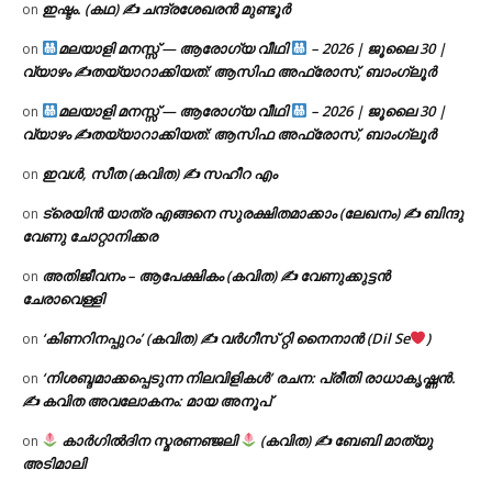
ഇഷ്ടം. (കഥ) ✍ ചന്ദ്രശേഖരൻ മുണ്ടൂർ
on
മലയാളി മനസ്സ് — ആരോഗ്യ വീഥി
– 2026 | ജൂലൈ 30 |
on
വ്യാഴം ✍
തയ്യാറാക്കിയത്: ആസിഫ അഫ്രോസ്, ബാംഗ്ലൂർ
മലയാളി മനസ്സ് — ആരോഗ്യ വീഥി
– 2026 | ജൂലൈ 30 |
on
വ്യാഴം ✍
തയ്യാറാക്കിയത്: ആസിഫ അഫ്രോസ്, ബാംഗ്ലൂർ
ഇവൾ, സീത (കവിത) ✍ സഹീറ എം
on
ട്രെയിൻ യാത്ര എങ്ങനെ സുരക്ഷിതമാക്കാം (ലേഖനം) ✍ ബിന്ദു
on
വേണു ചോറ്റാനിക്കര
അതിജീവനം – ആപേക്ഷികം (കവിത) ✍ വേണുക്കുട്ടൻ
on
ചേരാവെള്ളി
‘കിണറിനപ്പുറം’ (കവിത) ✍ വർഗീസ് റ്റി നൈനാൻ (Dil Se
)
on
‘നിശബ്ദമാക്കപ്പെടുന്ന നിലവിളികൾ’ രചന: പ്രീതി രാധാകൃഷ്ണൻ.
on
✍ കവിത അവലോകനം: മായ അനൂപ്
കാർഗിൽദിന സ്മരണഞ്ജലി
(കവിത) ✍ ബേബി മാത്യു
on
അടിമാലി