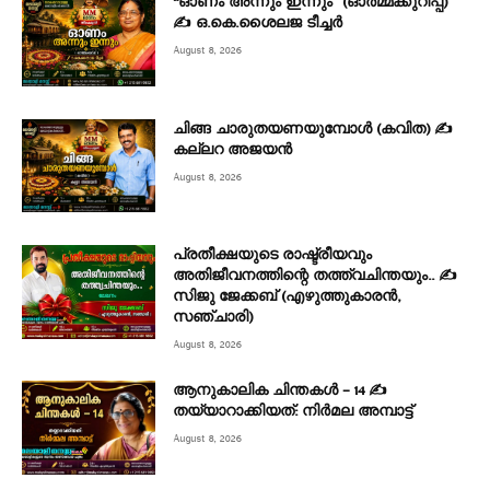
“ഓണം അന്നും ഇന്നും” (ഓർമ്മക്കുറിപ്പ്)
✍ ഒ.കെ.ശൈലജ ടീച്ചർ
August 8, 2026
ചിങ്ങ ചാരുതയണയുമ്പോൾ (കവിത) ✍
കല്ലറ അജയൻ
August 8, 2026
പ്രതീക്ഷയുടെ രാഷ്ട്രീയവും
അതിജീവനത്തിന്റെ തത്ത്വചിന്തയും.. ✍️
സിജു ജേക്കബ് (എഴുത്തുകാരൻ,
സഞ്ചാരി)
August 8, 2026
ആനുകാലിക ചിന്തകൾ – 14 ✍
തയ്യാറാക്കിയത്: നിർമല അമ്പാട്ട്
August 8, 2026