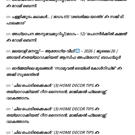
✍ റോമി ബെന്നി.
പള്ളിക്കൂടം കഥകൾ… ( ഭാഗം 69) ‘ശബരിമല യാത്ര’ ✍ സജി ടി.
on
പാലക്കാട്
അധ്യാപന അനുഭവക്കുറിപ്പ് (ഭാഗം – 12) ‘പൊന്നീർക്കിൽ കമ്മൽ’
on
✍ റോമി ബെന്നി.
മലയാളി മനസ്സ് — ആരോഗ്യ വീഥി
– 2026 | ജൂലൈ 26 |
on
ഞായർ ✍
തയ്യാറാക്കിയത്: ആസിഫ അഫ്രോസ്, ബാംഗ്ലൂർ
ഓർമ്മയിലെ മുഖങ്ങൾ: ‘സാമുവൽ ടെയ്ലർ കോൾറിഡ്ജ് ‘ ✍
on
അജി സുരേന്ദ്രൻ
‘ ചില പൊടിക്കൈകൾ ‘ (3) HOME DECOR TIPS ✍
on
തയ്യാറാക്കിയത്: റീന നൈനാൻ, മാജിക്കൽ ഫ്ലേവേഴ്സ്,
വാകത്താനം
‘ ചില പൊടിക്കൈകൾ ‘ (3) HOME DECOR TIPS ✍
on
തയ്യാറാക്കിയത്: റീന നൈനാൻ, മാജിക്കൽ ഫ്ലേവേഴ്സ്,
വാകത്താനം
‘ ചില പൊടിക്കൈകൾ ‘ (3) HOME DECOR TIPS ✍
on