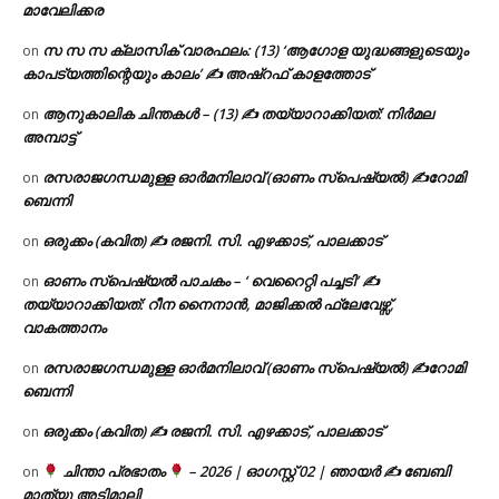
മാവേലിക്കര
സ സ സ ക്ലാസിക് വാരഫലം: (13) ‘ആഗോള യുദ്ധങ്ങളുടെയും
on
കാപട്യത്തിന്റെയും കാലം’ ✍ അഷ്റഫ് കാളത്തോട്
ആനുകാലിക ചിന്തകൾ – (13) ✍ തയ്യാറാക്കിയത്: നിർമല
on
അമ്പാട്ട്
രസരാജഗന്ധമുള്ള ഓർമനിലാവ് (ഓണം സ്‌പെഷ്യൽ) ✍റോമി
on
ബെന്നി
ഒരുക്കം (കവിത) ✍ രജനി. സി. എഴക്കാട്, പാലക്കാട്
on
ഓണം സ്പെഷ്യൽ പാചകം – ‘ വെറൈറ്റി പച്ചടി’ ✍
on
തയ്യാറാക്കിയത്: റീന നൈനാൻ, മാജിക്കൽ ഫ്ലേവേഴ്സ്,
വാകത്താനം
രസരാജഗന്ധമുള്ള ഓർമനിലാവ് (ഓണം സ്‌പെഷ്യൽ) ✍റോമി
on
ബെന്നി
ഒരുക്കം (കവിത) ✍ രജനി. സി. എഴക്കാട്, പാലക്കാട്
on
ചിന്താ പ്രഭാതം
– 2026 | ഓഗസ്റ്റ് 02 | ഞായർ ✍
ബേബി
on
മാത്യു അടിമാലി