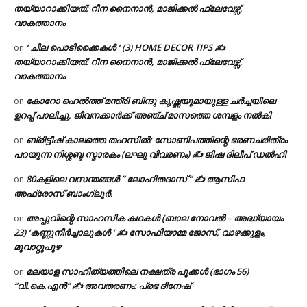
തയ്യാറാക്കിയത്: റീന നൈനാൻ, മാജിക്കൽ ഫ്ലേവേഴ്സ്,
വാകത്താനം
‘ ചില പൊടിക്കൈകൾ ‘ (3) HOME DECOR TIPS ✍
on
തയ്യാറാക്കിയത്: റീന നൈനാൻ, മാജിക്കൽ ഫ്ലേവേഴ്സ്,
വാകത്താനം
കോറോ ഹെൽത്ത് മന്ത്രി ബിന്ദു കൃഷ്ണയുമായുള്ള ചർച്ചയിലെ
on
ഉറപ്പ് പാലിച്ചു, ജീവനക്കാർക്ക് അഞ്ച് മാസത്തെ ശമ്പളം നൽകി
ബ്രിട്ടീഷ് കാലത്തെ തഹസിൽ: സോണിപത്തിന്റെ ഭരണചരിത്രം
on
പറയുന്ന നിശ്ശബ്ദ സ്മാരകം (ലഘു വിവരണം) ✍ ജിഷ ദിലീപ് ഡൽഹി
80കളിലെ വസന്തങ്ങൾ ” ലോഹിതദാസ് ” ✍ ആസിഫ
on
അഫ്രോസ് ബാംഗ്ലൂർ.
അപ്പുവിന്റെ സാഹസിക കഥകൾ (ബാല നോവൽ – അദ്ധ്യായം
on
23) ‘കണ്ണുനീർച്ചാലുകൾ ‘ ✍ സോഫിയാമ്മ ജോസ്, വാഴക്കുളം,
മുവാറ്റുപുഴ
മലയാള സാഹിത്യത്തിലെ നക്ഷത്ര പൂക്കൾ (ഭാഗം 56)
on
“വി.കെ.എൻ” ✍ അവതരണം: പ്രഭ ദിനേഷ്