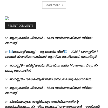
Load more
RECENT COMMENTS
ആനുകാലിക ചിന്തകൾ – 14 ✍ തയ്യാറാക്കിയത്: നിർമല
on
അമ്പാട്ട്
മലയാളി മനസ്സ് — ആരോഗ്യ വീഥി
– 2026 | ഓഗസ്റ്റ് 09 |
on
ഞായർ ✍
തയ്യാറാക്കിയത്: ആസിഫ അഫ്രോസ്, ബാംഗ്ലൂർ
ഓഗസ്റ്റ് 9 – ക്വിറ്റ് ഇന്ത്യ ദിനം (Quit India Movement Day) ✍
on
ലാലു കോനാടിൽ
ഓഗസ്റ്റ് 9 – ‘ലോക ആദിവാസി ദിനം’ ✍️ലാലു കോനാടിൽ
on
ആനുകാലിക ചിന്തകൾ – 14 ✍ തയ്യാറാക്കിയത്: നിർമല
on
അമ്പാട്ട്
പ്രതീക്ഷയുടെ രാഷ്ട്രീയവും അതിജീവനത്തിന്റെ
on
തത്ത്വചിന്തയും.. ✍️ സിജു ജേക്കബ് (എഴുത്തുകാരൻ, സഞ്ചാരി)