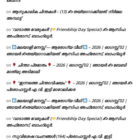
ബെന്നി
ആനുകാലിക ചിന്തകൾ – (13) ✍ തയ്യാറാക്കിയത്: നിർമല
on
അമ്പാട്ട്
‘വാടാത്ത വേരുകൾ’ (
Friendship Day Special) ✍ ആസിഫ
on
അഫ്രോസ്, ബാംഗ്ലൂർ.
മലയാളി മനസ്സ് — ആരോഗ്യ വീഥി
– 2026 | ഓഗസ്റ്റ് 02 |
on
ഞായർ ✍
തയ്യാറാക്കിയത്: ആസിഫ അഫ്രോസ്, ബാംഗ്ലൂർ
ചിന്താ പ്രഭാതം
– 2026 | ഓഗസ്റ്റ് 02 | ഞായർ ✍
ബേബി
on
മാത്യു അടിമാലി
“ഇന്നത്തെ ചിന്താവിഷയം”
– 2026 | ഓഗസ്റ്റ് 02 | ഞായർ ✍
on
പ്രൊഫസ്സർ എ.വി. ഇട്ടി മാവേലിക്കര
മലയാളി മനസ്സ് — ആരോഗ്യ വീഥി
– 2026 | ഓഗസ്റ്റ് 02 |
on
ഞായർ ✍
തയ്യാറാക്കിയത്: ആസിഫ അഫ്രോസ്, ബാംഗ്ലൂർ
‘വാടാത്ത വേരുകൾ’ (
Friendship Day Special) ✍ ആസിഫ
on
അഫ്രോസ്, ബാംഗ്ലൂർ.
സുവിശേഷ വചനങ്ങൾ (164) പ്രൊഫസ്സർ എ.വി. ഇട്ടി,
on