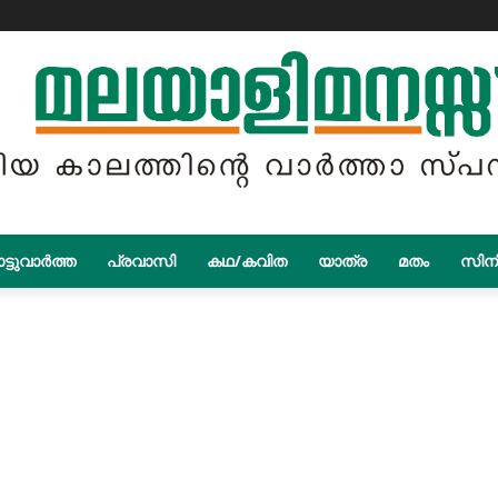
ട്ടുവാർത്ത
പ്രവാസി
കഥ/കവിത
യാത്ര
മതം
സിന