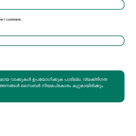
Email:*
me I comment.
രമായ വാക്കുകൾ ഉപയോഗിക്കുക പാടില്ല. വ്യക്തിഗത
ത്തനങ്ങൾ സൈബർ നിയമപ്രകാരം കുറ്റമായിരിക്കും.