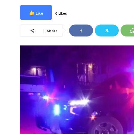
Like
0 Likes
Share