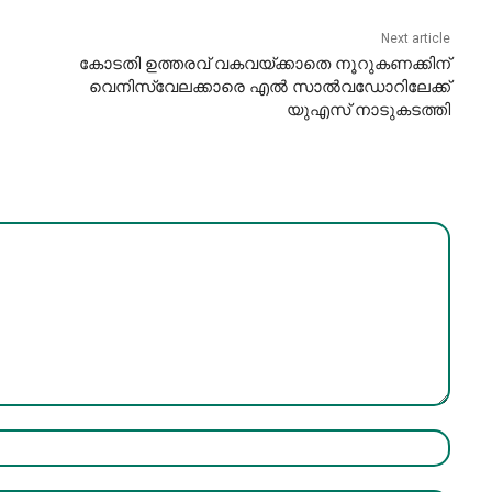
Next article
കോടതി ഉത്തരവ് വകവയ്ക്കാതെ നൂറുകണക്കിന്
വെനിസ്വേലക്കാരെ എൽ സാൽവഡോറിലേക്ക്
യുഎസ് നാടുകടത്തി
Name:*