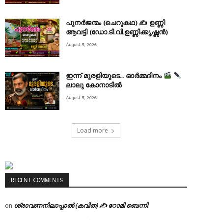
പുനർജന്മം (ചെറുകഥ) ✍ ഉണ്ണി
ആവട്ടി (ഡോ.ടി.വി.ഉണ്ണിക്കൃഷ്ണൻ)
August 5, 2026
ഇന്ന് മുരളിയുടെ… ഓർമ്മദിനം
ലാലു കോനാടിൽ
August 5, 2026
Load more
RECENT COMMENTS
ശ്രാവണനിലാപ്പാൽ (കവിത) ✍ റോമി ബെന്നി
on