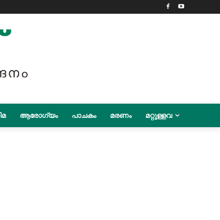
ിമ
ആരോഗ്യം
പാചകം
മരണം
മറ്റുള്ളവ