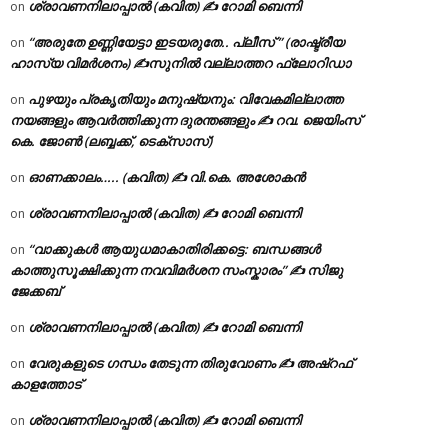
ശ്രാവണനിലാപ്പാൽ (കവിത) ✍ റോമി ബെന്നി
on
“അരുതേ ഉണ്ണിയേട്ടാ ഇടയരുതേ.. പ്ലീസ് ” (രാഷ്ട്രീയ
on
ഹാസ്യ വിമർശനം) ✍സുനിൽ വല്ലാത്തറ ഫ്ലോറിഡാ
പുഴയും പ്രകൃതിയും മനുഷ്യനും: വിവേകമില്ലാത്ത
on
നയങ്ങളും ആവർത്തിക്കുന്ന ദുരന്തങ്ങളും ✍ റവ. ജെയിംസ്
കെ. ജോൺ (ലബ്ബക്ക്, ടെക്സാസ്)
ഓണക്കാലം….. (കവിത) ✍ വി.കെ. അശോകൻ
on
ശ്രാവണനിലാപ്പാൽ (കവിത) ✍ റോമി ബെന്നി
on
“വാക്കുകൾ ആയുധമാകാതിരിക്കട്ടെ: ബന്ധങ്ങൾ
on
കാത്തുസൂക്ഷിക്കുന്ന നവവിമർശന സംസ്കാരം” ✍️ സിജു
ജേക്കബ്
ശ്രാവണനിലാപ്പാൽ (കവിത) ✍ റോമി ബെന്നി
on
വേരുകളുടെ ഗന്ധം തേടുന്ന തിരുവോണം ✍ അഷ്റഫ്
on
കാളത്തോട്
ശ്രാവണനിലാപ്പാൽ (കവിത) ✍ റോമി ബെന്നി
on