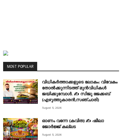
MOST POPULAR
വിധികർത്താക്കളുടെ ലോകം: വിവേകം
തോൽക്കുന്നിടത്ത് മുൻവിധികൾ
ജയിക്കുമ്പോൾ. ✍️ സിജു ജേക്കബ്
(എഴുത്തുകാരൻ,സഞ്ചാരി)
August 5, 2026
ഓണം വന്നേ (കവിത) ✍ ഷീലാ
ജോർജ്ജ് കല്ലട
August 5, 2026