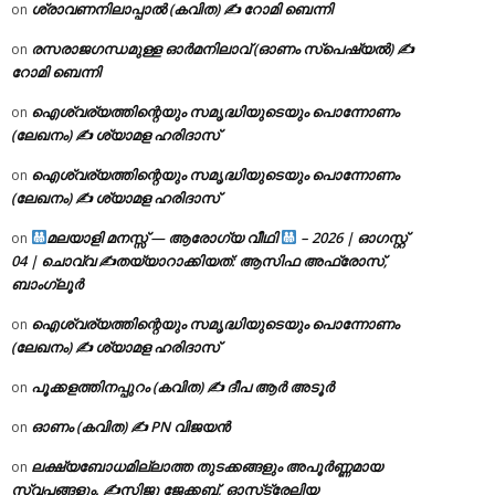
ശ്രാവണനിലാപ്പാൽ (കവിത) ✍ റോമി ബെന്നി
on
രസരാജഗന്ധമുള്ള ഓർമനിലാവ് (ഓണം സ്‌പെഷ്യൽ) ✍
on
റോമി ബെന്നി
ഐശ്വര്യത്തിന്റെയും സമൃദ്ധിയുടെയും പൊന്നോണം
on
(ലേഖനം) ✍ ശ്യാമള ഹരിദാസ്
ഐശ്വര്യത്തിന്റെയും സമൃദ്ധിയുടെയും പൊന്നോണം
on
(ലേഖനം) ✍ ശ്യാമള ഹരിദാസ്
മലയാളി മനസ്സ് — ആരോഗ്യ വീഥി
– 2026 | ഓഗസ്റ്റ്
on
04 | ചൊവ്വ ✍
തയ്യാറാക്കിയത്: ആസിഫ അഫ്രോസ്,
ബാംഗ്ലൂർ
ഐശ്വര്യത്തിന്റെയും സമൃദ്ധിയുടെയും പൊന്നോണം
on
(ലേഖനം) ✍ ശ്യാമള ഹരിദാസ്
പൂക്കളത്തിനപ്പുറം (കവിത) ✍ ദീപ ആർ അടൂർ
on
ഓണം (കവിത) ✍ PN വിജയൻ
on
ലക്ഷ്യബോധമില്ലാത്ത തുടക്കങ്ങളും അപൂർണ്ണമായ
on
സ്വപ്നങ്ങളും. ✍️സിജു ജേക്കബ്, ഓസ്‌ട്രേലിയ