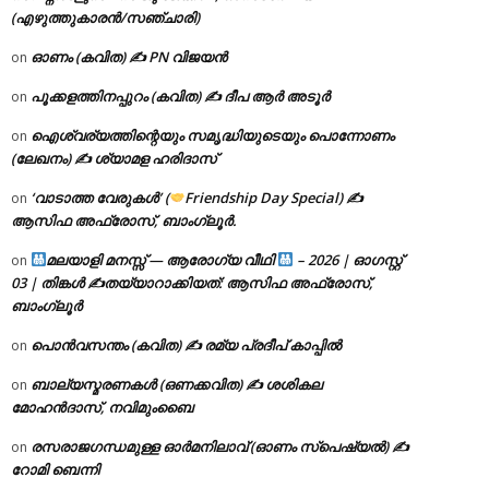
(എഴുത്തുകാരൻ/സഞ്ചാരി)
ഓണം (കവിത) ✍ PN വിജയൻ
on
പൂക്കളത്തിനപ്പുറം (കവിത) ✍ ദീപ ആർ അടൂർ
on
ഐശ്വര്യത്തിന്റെയും സമൃദ്ധിയുടെയും പൊന്നോണം
on
(ലേഖനം) ✍ ശ്യാമള ഹരിദാസ്
‘വാടാത്ത വേരുകൾ’ (
Friendship Day Special) ✍
on
ആസിഫ അഫ്രോസ്, ബാംഗ്ലൂർ.
മലയാളി മനസ്സ് — ആരോഗ്യ വീഥി
– 2026 | ഓഗസ്റ്റ്
on
03 | തിങ്കൾ ✍
തയ്യാറാക്കിയത്: ആസിഫ അഫ്രോസ്,
ബാംഗ്ലൂർ
പൊൻവസന്തം (കവിത) ✍ രമ്യ പ്രദീപ് കാപ്പിൽ
on
ബാല്യസ്മരണകൾ (ഒണക്കവിത) ✍ ശശികല
on
മോഹൻദാസ്, നവിമുംബൈ
രസരാജഗന്ധമുള്ള ഓർമനിലാവ് (ഓണം സ്‌പെഷ്യൽ) ✍
on
റോമി ബെന്നി