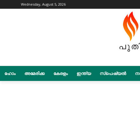
Wednesday, August 5, 2026
ഹോം
അമേരിക്ക
കേരളം
ഇന്ത്യ
സ്പെഷ്യൽ
നാ